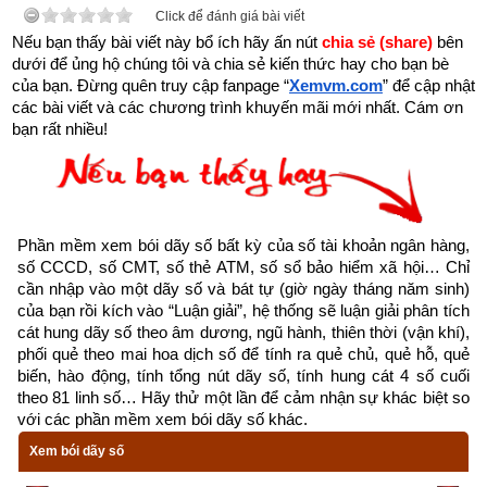
Click để đánh giá bài viết
là Tuấtn nguồn của nhân mệnh. Gốc khô thì cây chết, gốc có 
Nếu bạn thấy bài viết này bổ ích hãy ấn nút 
chia sẻ (share) 
bên 
rễ cắm sâu thì lá xanh, nền rỗng thì nhà đổ, nền kiên cố thì 
dưới để ủng hộ chúng tôi và chia sẻ kiến thức hay cho bạn bè 
nhà chắc chắn.
của bạn. Đừng quên truy cập fanpage
“
Xemvm.com
” để cập nhật 
các bài viết và các chương trình khuyến mãi mới nhất. Cám ơn 
bạn rất nhiều!
Tháng sinh trong tứ trụ 
giống như cành của cây, cành chắc 
khỏe thì lá mới tươi tốt được.
Ngày sinh trong tứ trụ
 như hoa trên cây. Nhật trụ sinh 
vượng tựa như muôn hoa khoe sắc. Nhật nguyên suy nhược, 
Phần mềm xem bói dãy số bất kỳ của số tài khoản ngân hàng, 
hoa ít kém sắc.
số CCCD, số CMT, số thẻ ATM, số sổ bảo hiểm xã hội… Chỉ 
cần nhập vào một dãy số và bát tự (giờ ngày tháng năm sinh) 
Giờ sinh trong tứ trụ
 giống như quả. Giờ cường vượng thì 
của bạn rồi kích vào “Luận giải”, hệ thống sẽ luận giải phân tích 
cát hung dãy số theo âm dương, ngũ hành, thiên thời (vận khí), 
nhiều quả ngon, giờ suy nhược thì quả vừa ít mà lại không 
phối quẻ theo mai hoa dịch số để tính ra quẻ chủ, quẻ hỗ, quẻ 
ngon hoặc có hoa mà không kết quả.
biến, hào động, tính tổng nút dãy số, tính hung cát 4 số cuối 
theo 81 linh số… Hãy thử một lần để cảm nhận sự khác biệt so 
1. Người tuổi Tuất (Chó) sinh năm bao nhiêu
với các phần mềm xem bói dãy số khác.
Xem bói dãy số
Cầm tinh tiếng hán là 
擒
星
, là từ hán việt gồm “Cầm” có ý 
nghĩa là con vật, thú vật, cầm thú còn Tinh là sao. Do đó “cầm 