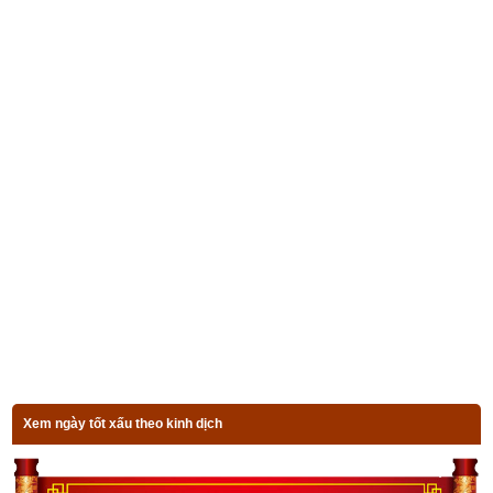
quát vận mệnh: là người hòa khí với mọi người, tự làm tự ăn, 
thủa nhỏ long đong vất vả, nghèo khó về tiền bạc, cuối đời đắc 
tài, nên tìm thầy học nghề và lập nghiệp bằng các nghề thủ 
công thì sẽ thành đạt. Khi tiền bạc đầy đủ thì mọi việc đều 
thuận lợi. Phụ nữ tuổi này có số đảm đang.
6. Luận bàn về vận số Tự Quán Chi Cẩu (Chó trong 
chùa miếu) của tuổi Canh Tuất
Tuổi Canh Tuất
 có Xương CON CHÓ, Tướng tinh CON CÁO, 
vận số
Tự Quán Chi Cẩu
 (Chó trong chùa miếu), dự đoán 
tổng quát vận mệnh: là người hoạt bát, thường gặp nạn vào 
những năm Sửu, nếu được gần các bậc quyền quý thì tốt. 
Làm việc nhanh nhẹn mẫn tiệp, mọi việc như ý, cần kiệm cầu 
tiến, cuối đời được hưởng phúc, phạm sát sau lưng nên cứu 
Xem ngày tốt xấu theo kinh dịch
người chẳng được công. Phụ nữ tuổi này hiền thục, đảm đang 
có số hưng vượng.