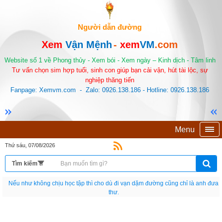
Người dẫn đường
Xem
Vận Mệnh
-
xem
VM
.com
Website số 1 về Phong thủy - Xem bói - Xem ngày – Kinh dịch - Tâm linh
Tư vấn chọn sim hợp tuổi, sinh con giúp bạn cải vận, hút tài lộc, sự
nghiệp thăng tiến
Fanpage: Xemvm.com - Zalo: 0926.138.186 - Hotline: 0926.138.186
Menu
Thứ sáu, 07/08/2026
Nếu như không chịu học tập thì cho dù đi vạn dặm đường cũng chỉ là anh đưa
thư.