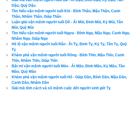
Giải mã vận mệnh người tuổi Gà - Ất Dậu, Đinh Dậu, Kỷ Dậu, Tân
nhiều mưu lược, trung niên phải bôn ba vất vả vì danh lợi, nữ 
Dậu, Quý Dậu
Tìm hiểu vận mệnh người tuổi Khỉ - Bính Thân, Mậu Thân, Canh
mạng vượng phu ích tử, có mạng số làm ra tiền.
Thân, Nhâm Thân, Giáp Thân
Luận giải vận mệnh người tuổi Dê - Ất Mùi, Đinh Mùi, Kỷ Mùi, Tân
4. Luận bàn về vận số Tự Miên Chi Cẩu (Chó đang 
Mùi, Quý Mùi
Tìm hiểu vận mệnh người tuổi Ngựa - Bính Ngọ, Mậu Ngọ, Canh Ngọ,
ngủ) của tuổi Bính Tuất
Nhâm Ngọ, Giáp Ngọ
Hé lộ vận mệnh người tuổi Rắn - Ất Tỵ, Đinh Tỵ, Kỷ Tỵ, Tân Tỵ, Quý
Tuổi Bính Tuất
 có Xương CON CHÓ, Tướng tinh CON TRÂU, 
Tỵ
Khám phá vận mệnh người tuổi Rồng - Bính Thìn, Mậu Thìn, Canh
Vận số
Tự Miên Chi Cẩu
 (Chó đang ngủ), dự đoán tổng quát 
Thìn, Nhâm Thìn, Giáp Thìn
vận mệnh: là người hòa thuận, đáng bậc hào kiệt, có tiền có 
Bật mí vận mệnh người tuổi Mèo - Ất Mão, Đinh Mão, Kỷ Mão, Tân
Mão, Quý Mão
của, tự lập tự cường, tiền vận vất vả nhưng tuổi già được 
Khám phá vận mệnh người tuổi Hổ - Giáp Dần, Bính Dần, Mậu Dần,
hưởng vinh hoa, khí tiết thanh cao. Phụ nữ tuổi này có số 
Canh Dần, Nhâm Dần
Giải mã tính cách và số mệnh cuộc đời người sinh giờ Tỵ
thịnh vượng về tiền bạc, tôn sùng cái đẹp.
5. Luận bàn về vận số Tiến Sơn Chi Cẩu (Chó vào 
núi) của tuổi Mậu Tuất
Tuổi Mậu Tuất
 có Xương CON CHÓ, Tướng tinh CON 
VƯỢN, vận số
Tiến Sơn Chi Cẩu
 (Chó vào núi), dự đoán tổng 