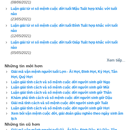
người khác nên họ rất đáng được kết giao. Họ thường làm 
(08/06/2021)
Luận giải tử vi số mệnh cuộc đời tuổi Mậu Tuất hợp khắc với tuổi
việc hết mình, ít khi bỏ gánh giữa chừng, họ luôn quan sát 
nào
cuộc sống và người xung quanh bằng lý trí nên nhiều khi làm 
(23/05/2021)
cho mọi người cảm thấy họ lạnh lùng. Những
người tuổi Tuất
Luận giải tử vi số mệnh cuộc đời tuổi Bính Tuất hợp khắc với tuổi
nào
có thể làm các công việc như trong quân đội, giáo viên giỏi, 
(12/05/2021)
một luật sư tài năng, một thẩm phán anh minh, một thầy thuốc 
Luận giải tử vi số mệnh cuộc đời tuổi Giáp Tuất hợp khắc với tuổi
tận tụy…nhưng hợp nhất vẫn là công tố viên, kỹ sư công 
nào
(05/05/2021)
nghệ là nghề cần khả năng nhẫn nại. Những người sinh về 
Xem tiếp...
đêm thường nóng tính hơn sinh vào ban ngày.
Những tin mới hơn
Giải mã vận mệnh người tuổi Lợn - Ất Hợi, Đinh Hợi, Kỷ Hợi, Tân
3. Luận bàn về vận số Thủ thân chi Cẩu (Chó giữ 
Hợi, Quý Hợi
Luận giải tính cách và số mệnh cuộc đời người sinh giờ Ngọ
mình) của tuổi Giáp Tuất
Luận giải tính cách và số mệnh cuộc đời người sinh giờ Mùi
Luận giải tính cách và số mệnh cuộc đời người sinh giờ Thân
Tuổi Giáp Tuất
 có Xương CON CHÓ, Tướng tinh CON 
Khám phá tính cách và số mệnh cuộc đời người sinh giờ Dậu
Giải mã tính cách và số mệnh cuộc đời người sinh giờ Tuất
NGỰA, Vận số 
Thủ thân chi cẩu
 (Chó giữ mình) có sách gọi 
Luận giải tính cách và số mệnh cuộc đời người sinh giờ Hợi
là An thân chi Cẩu (chó yên thân), dự đoán tổng quát vận 
Xem bói vận mệnh cuộc đời, giải đoán giàu nghèo theo ngày sinh âm
lịch
mệnh: Là người phúc lộc có thừa, thanh danh lẫy lừng, nói 
Những tin cũ hơn
năng nhanh nhẹn, thân nhàn tâm vất vả, có quyền bính và 