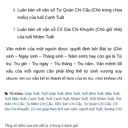
Luận bàn về vận số Tự Quán Chi Cẩu (Chó trong chùa 
miếu) của tuổi Canh Tuất
Luận bàn về vận số Cố Gia Chi Khuyển (Chó giữ nhà) 
của tuổi Nhâm Tuất
Vận mệnh của một người được quyết định bởi Bát tự (Giờ 
sinh – Ngày sinh – Tháng sinh – Năm sinh) hay còn gọi là Tứ 
trụ: Trụ giờ - Trụ ngày – Trụ tháng – Trụ năm. Vận mệnh tốt 
xấu của mỗi người cần phải tổng thể từ sinh vượng suy 
nhược tới sự sắp bố trí thành tổ hợp của tứ trụ, chứ không chỉ 
coi một trụ nào đó làm chính. Vì vậy quan điểm năm tốt không 
bằng tháng tốt, tháng tốt không bằng ngày tốt, ngày tốt không 
Từ khóa:
Giáp Tuất
,
Tuổi Giáp Tuất
,
Bính Tuất
,
Tuổi Bính Tuất
,
Mậu Tuất
,
Tuổi Mậu Tuất
,
Canh Tuất
,
Tuổi Canh Tuất
,
Nhâm Tuất
,
Tuổi Nhâm Tuất
,
Thủ
bằng giờ tốt là phiến diện còn quan niệm năm sinh quyết định 
thân chi Cẩu
,
Tự Miên Chi Cẩu
,
Tiến Sơn Chi Cẩu
,
Tự Quán Chi Cẩu
,
Cố
toàn bộ vận mệnh còn người thì lại càng sai lầm hơn nữa. 
Gia Chi Khuyển
,
12 con giáp theo lịch vạn niên
,
người tuổi Tuất
,
Xương Chó
Vậy hiểu như thế nào mới lại đúng?
Tổng số điểm của bài viết là: 0 trong 0 đánh giá
Năm sinh trong tứ trụ
 như là gốc của cây, là móng của nhà 