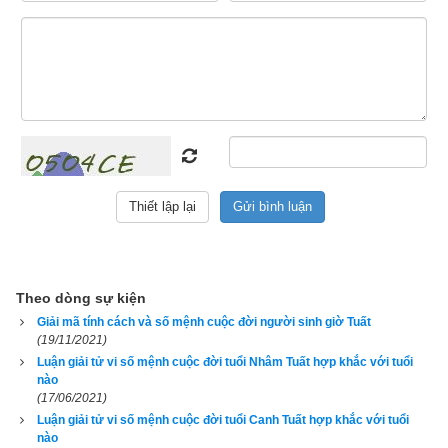
Theo dòng sự kiện
Khám phá vận mệnh người tuổi Tuất (Chó)
Giải mã tính cách và số mệnh cuộc đời người sinh giờ Tuất
(19/11/2021)
Theo
sách 12 con giáp theo lịch vạn niên
 thì người tuổi Tuất 
Luận giải tử vi số mệnh cuộc đời tuổi Nhâm Tuất hợp khắc với tuổi
thường là người chính trực, thành thực và có lòng chính 
nào
(17/06/2021)
nghĩa. Họ luôn làm việc trượng nghĩa giúp người và vì số 
Luận giải tử vi số mệnh cuộc đời tuổi Canh Tuất hợp khắc với tuổi
đông để đòi hỏi công bằng, họ cũng không hống hách với 
nào