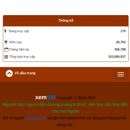
Tác giả bài viết:
Thầy Uri – Chuyên gia tử vi, tứ trụ của xemvm.com
Nguồn tin:
Tổng hợp từ sách, báo về người tuổi Tuất (Chó)
Thống kê
Đang truy cập
170
26,752
Hôm nay
Tháng hiện tại
356,798
Tổng lượt truy cập
153,089,937
Về đầu trang
xem
VM
 Copyright © 2019-2023
Nguyện làm người dẫn đường mang tri thức, tinh hoa văn hóa đến
cho mọi người
Ghi rõ nguồn
xemvm.com
 và gắn link website khi sử dụng lại thông tin từ 