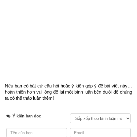
2. Tổng quan về tính cách và vận mệnh người tuổi 
Dần
Trong các sách tử vi, phong thủy có phân tích rất nhiều về tính 
cách, vận mệnh
người tuổi Dần (Hổ)
. Cụ thể:
Hổ cốt tâm bất cấp, bất y tổ phát phúc,
Vi nhân mệnh phú quý, quản mưu toại nhân ý.
Dịch nghĩa
: 
Xương hổ tính cách không nóng nảy, không dựa 
Nếu bạn có bất cứ câu hỏi hoặc ý kiến góp ý để bài viết này… 
vào cơ nghiệp tổ tông,
hoàn thiện hơn vui lòng
 để lại một bình luận bên dưới để chúng 
ta có thể thảo luận thêm!
Là người có mệnh phú quý, làm việc được lòng người
Bình giải
: Người sinh ra có xương hổ thì không dựa vào tổ 
Ý kiến bạn đọc
nghiệp, tự mình lập nghiệp, là mệnh phú quý, vinh hoa như ý, 
có tướng thành công