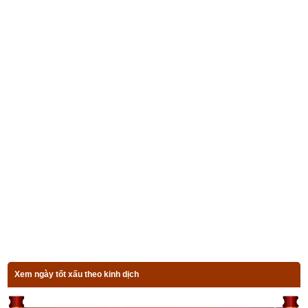
thay đổi, tuổi trẻ cần cù tiết kiệm, xa quê hương thì phát đạt, là 
người thông minh lanh lợi, nên giữ hòa khí và cư xử lễ độ thì 
tuổi già hạnh phúc.
6. Luận bàn về vận số Xuất Sơn Chi Hổ (Hổ xuống 
núi) của tuổi Canh Dần
Tuổi Canh Dần
 có Xương CON CỌP, Tướng tinh CON HEO, 
vận số
Xuất Sơn Chi Hổ
 (Hổ xuống núi), dự đoán tổng quát 
vận mệnh: tính nết vội vàng, vật chất đầy đủ, có miệng vô 
tâm, tính hay nóng giận, thay đổi luôn luôn, tuổi trẻ không giữ 
được của, tuổi già đầy đủ, phụ nữ có mệnh nội trợ vượng 
tướng.
7. Luận bàn về vận số Quá Lâm Chi Hổ (Hổ qua 
rừng) của tuổi Nhâm Dần
Xem ngày tốt xấu theo kinh dịch
Tuổi Nhâm Dần
 có Xương CON CỌP, Tướng tinh CON 