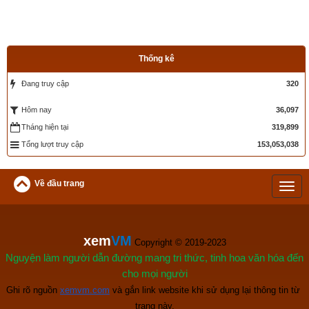
Thống kê
Đang truy cập
320
36,097
Hôm nay
Tháng hiện tại
319,899
Tổng lượt truy cập
153,053,038
Về đầu trang
xem
VM
 Copyright © 2019-2023
Nguyện làm người dẫn đường mang tri thức, tinh hoa văn hóa đến
cho mọi người