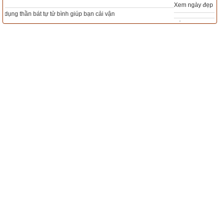
Xem ngày đẹp - chọn ngày tốt khởi sự theo kinh dịch chính xác nhất
Tổng Kho Sim Năm sinh 0x - 9x - 8x -7x -6x giá rẻ nhất thị trường - Click xem
ngay
Tác giả bài viết:
Thầy Uri – Chuyên gia tử vi, tứ trụ của xemvm.com
Nguồn tin:
Tổng hợp từ sách, báo về người tuổi Dần (Hổ)