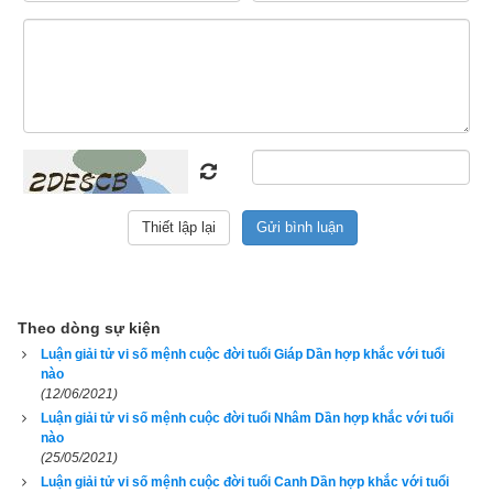
Theo dòng sự kiện
Khám phá vận mệnh người tuổi Dần (Hổ)
Luận giải tử vi số mệnh cuộc đời tuổi Giáp Dần hợp khắc với tuổi
nào
Theo
sách 12 con giáp theo lịch vạn niên
 thì Hổ ở phương 
(12/06/2021)
Đông tượng trưng cho quyền lực, nhiệt tình và bạo dạn. 
Luận giải tử vi số mệnh cuộc đời tuổi Nhâm Dần hợp khắc với tuổi
nào
Người tuổi Dần có sức thu hút, thích thể hiện bản thân, là một 
(25/05/2021)
nhân vật khó nắm bắt, rất đa nghi, khiến mọi người kính sợ. 
Luận giải tử vi số mệnh cuộc đời tuổi Canh Dần hợp khắc với tuổi
Họ có sức sống và luôn lạc quan với cuộc sống bởi họ sinh ra 