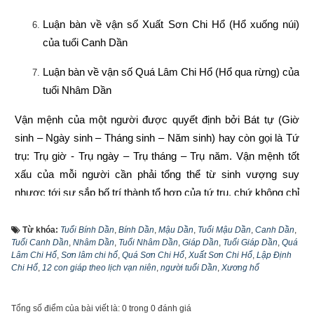
Luận bàn về vận số Xuất Sơn Chi Hổ (Hổ xuống núi) 
của tuổi Canh Dần
Luận bàn về vận số Quá Lâm Chi Hổ (Hổ qua rừng) của 
tuổi Nhâm Dần
Vận mệnh của một người được quyết định bởi Bát tự (Giờ 
sinh – Ngày sinh – Tháng sinh – Năm sinh) hay còn gọi là Tứ 
trụ: Trụ giờ - Trụ ngày – Trụ tháng – Trụ năm. Vận mệnh tốt 
xấu của mỗi người cần phải tổng thể từ sinh vượng suy 
nhược tới sự sắp bố trí thành tổ hợp của tứ trụ, chứ không chỉ 
coi một trụ nào đó làm chính. Vì vậy quan điểm năm tốt không 
bằng tháng tốt, tháng tốt không bằng ngày tốt, ngày tốt không 
Từ khóa:
Tuổi Bính Dần
,
Bính Dần
,
Mậu Dần
,
Tuổi Mậu Dần
,
Canh Dần
,
Tuổi Canh Dần
,
Nhâm Dần
,
Tuổi Nhâm Dần
,
Giáp Dần
,
Tuổi Giáp Dần
,
Quá
bằng giờ tốt là phiến diện còn quan niệm năm sinh quyết định 
Lâm Chi Hổ
,
Sơn lâm chi hổ
,
Quá Sơn Chi Hổ
,
Xuất Sơn Chi Hổ
,
Lập Định
toàn bộ vận mệnh còn người thì lại càng sai lầm hơn nữa. 
Chi Hổ
,
12 con giáp theo lịch vạn niên
,
người tuổi Dần
,
Xương hổ
Vậy hiểu như thế nào mới lại đúng?
Tổng số điểm của bài viết là: 0 trong 0 đánh giá
Năm sinh trong tứ trụ
 như là gốc của cây, là móng của nhà 