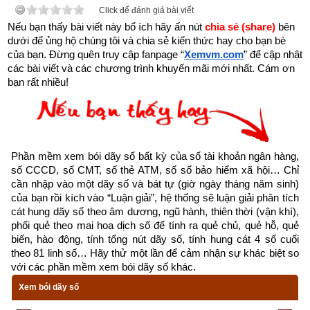
Click để đánh giá bài viết
là ngọn nguồn của nhân mệnh. Gốc khô thì cây chết, gốc có 
Nếu bạn thấy bài viết này bổ ích hãy ấn nút 
chia sẻ (share) 
bên 
rễ cắm sâu thì lá xanh, nền rỗng thì nhà đổ, nền kiên cố thì 
dưới để ủng hộ chúng tôi và chia sẻ kiến thức hay cho bạn bè 
nhà chắc chắn.
của bạn. Đừng quên truy cập fanpage
“
Xemvm.com
” để cập nhật 
các bài viết và các chương trình khuyến mãi mới nhất. Cám ơn 
bạn rất nhiều!
Tháng sinh trong tứ trụ 
giống như cành của cây, cành chắc 
khỏe thì lá mới tươi tốt được.
Ngày sinh trong tứ trụ
 như hoa trên cây. Nhật trụ sinh 
vượng tựa như muôn hoa khoe sắc. Nhật nguyên suy nhược, 
Phần mềm xem bói dãy số bất kỳ của số tài khoản ngân hàng, 
hoa ít kém sắc.
số CCCD, số CMT, số thẻ ATM, số sổ bảo hiểm xã hội… Chỉ 
cần nhập vào một dãy số và bát tự (giờ ngày tháng năm sinh) 
Giờ sinh trong tứ trụ
 giống như quả. Giờ cường vượng thì 
của bạn rồi kích vào “Luận giải”, hệ thống sẽ luận giải phân tích 
cát hung dãy số theo âm dương, ngũ hành, thiên thời (vận khí), 
nhiều quả ngon, giờ suy nhược thì quả vừa ít mà lại không 
phối quẻ theo mai hoa dịch số để tính ra quẻ chủ, quẻ hỗ, quẻ 
ngon hoặc có hoa mà không kết quả.
biến, hào động, tính tổng nút dãy số, tính hung cát 4 số cuối 
theo 81 linh số… Hãy thử một lần để cảm nhận sự khác biệt so 
1. Người tuổi Dần (Hổ) sinh năm bao nhiêu
với các phần mềm xem bói dãy số khác.
Xem bói dãy số
Cầm tinh tiếng hán là 
擒
星
, là từ hán việt gồm “Cầm” có ý 
nghĩa là con vật, thú vật, cầm thú còn Tinh là sao. Do đó “cầm 