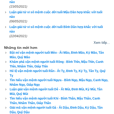
nào
đã là một người mạnh mẽ. Những người tuổi Dần không dễ bị 
(15/05/2021)
đánh đổ, nên khi họ bị kích động hoặc bị kiềm chế, họ sẽ 
Luận giải tử vi số mệnh cuộc đời tuổi Mậu Dần hợp khắc với tuổi
nào
không bao giờ chịu chấp nhận, khi gặp khó khăn vì tâm lý bực 
(06/05/2021)
tức, báo thù những
người tuổi Dần
 có thể làm bất cứ điều gì 
Luận giải tử vi số mệnh cuộc đời tuổi Bính Dần hợp khắc với tuổi
kể cả phá nhà, đập đồ. Người tuổi Dần có thế giới nội tâm 
nào
lãng mạn. Họ giàu tình cảm, nhiệt tình và ham chơi, nhưng 
(22/04/2021)
hay thay đổi thất thường, lúc thì tươi cười hớn hở, lúc thì âu 
Xem tiếp...
sầu đẫm lệ.
Những tin mới hơn
Bật mí vận mệnh người tuổi Mèo - Ất Mão, Đinh Mão, Kỷ Mão, Tân
3. Luận bàn về vận số Lập Định Chi Hổ (Hổ dựng 
Mão, Quý Mão
Khám phá vận mệnh người tuổi Rồng - Bính Thìn, Mậu Thìn, Canh
giang sơn) của tuổi Giáp Dần
Thìn, Nhâm Thìn, Giáp Thìn
Hé lộ vận mệnh người tuổi Rắn - Ất Tỵ, Đinh Tỵ, Kỷ Tỵ, Tân Tỵ, Quý
Tỵ
Tuổi Giáp Dần
 có Xương CON CỌP, Tướng tinh CON TRÂU, 
Tìm hiểu vận mệnh người tuổi Ngựa - Bính Ngọ, Mậu Ngọ, Canh Ngọ,
vận số
Lập Định Chi Hổ
 (Hổ dựng giang sơn), dự đoán tổng 
Nhâm Ngọ, Giáp Ngọ
Luận giải vận mệnh người tuổi Dê - Ất Mùi, Đinh Mùi, Kỷ Mùi, Tân
quát vận mệnh: là người thành thực, cả cuộc đời gần người 
Mùi, Quý Mùi
quyền quý, gia đạo hưng vượng, ổn định, vật chất đủ dùng, 
Tìm hiểu vận mệnh người tuổi Khỉ - Bính Thân, Mậu Thân, Canh
tiền của chất đống như núi Thái Sơn. Khắc cha mẹ, nên tìm 
Thân, Nhâm Thân, Giáp Thân
Giải mã vận mệnh người tuổi Gà - Ất Dậu, Đinh Dậu, Kỷ Dậu, Tân
cha mẹ nuôi. Phụ nữ tuổi này có số quản chồng, đàn ông sợ 
Dậu, Quý Dậu