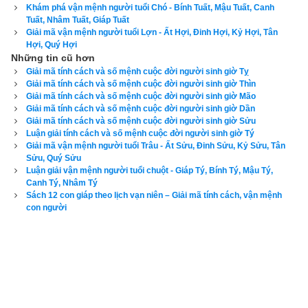
vợ, con cái đầy đủ.
Khám phá vận mệnh người tuổi Chó - Bính Tuất, Mậu Tuất, Canh
Tuất, Nhâm Tuất, Giáp Tuất
Giải mã vận mệnh người tuổi Lợn - Ất Hợi, Đinh Hợi, Kỷ Hợi, Tân
4. Luận bàn về vận số Sơn lâm chi hổ (Hổ trong 
Hợi, Quý Hợi
rừng) của tuổi Bính Dần
Những tin cũ hơn
Giải mã tính cách và số mệnh cuộc đời người sinh giờ Tỵ
Giải mã tính cách và số mệnh cuộc đời người sinh giờ Thìn
Tuổi Bính Dần
 có Xương CON CỌP, Tướng tinh CON CHIM 
Giải mã tính cách và số mệnh cuộc đời người sinh giờ Mão
TRĨ, Vận số 
Sơn lâm chi hổ
 (hổ trong rừng), dự đoán tổng 
Giải mã tính cách và số mệnh cuộc đời người sinh giờ Dần
Giải mã tính cách và số mệnh cuộc đời người sinh giờ Sửu
quát vận mệnh: là người bạo dạn hiểu việc, thông minh, lanh 
Luận giải tính cách và số mệnh cuộc đời người sinh giờ Tý
lợi học ít hiểu nhiều, tâm tính bất định, đối đáp nhanh nhạy, 
Giải mã vận mệnh người tuổi Trâu - Ất Sửu, Đinh Sửu, Kỷ Sửu, Tân
Sửu, Quý Sửu
thân nhàn tâm thẳng, lợi về đường làm quan, được thân cận 
Luận giải vận mệnh người tuổi chuột - Giáp Tý, Bính Tý, Mậu Tý,
quý nhân. Phụ nữ tuổi này là người hiền lương, tốt khi về già.
Canh Tý, Nhâm Tý
Sách 12 con giáp theo lịch vạn niên – Giải mã tính cách, vận mệnh
5. Luận bàn về vận số Quá Sơn Chi Hổ (Hổ qua 
con người
núi) của tuổi Mậu Dần
Tuổi Mậu Dần
 có Xương CON CỌP, Tướng tinh CON 
THUỒNG LUỒNG, Vận số
Quá Sơn Chi Hổ
 (Hổ qua núi), dự 
đoán tổng quát vận mệnh: là người tính khí mãnh liệt, tính hay 