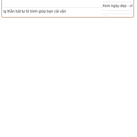
Xem ngày đẹp - chọn ngày tốt khởi sự theo kinh dịch chính xác nhất
Tổng Kho Sim Năm sinh 0x - 9x - 8x -7x -6x giá rẻ nhất thị trường - Click xem
ngay