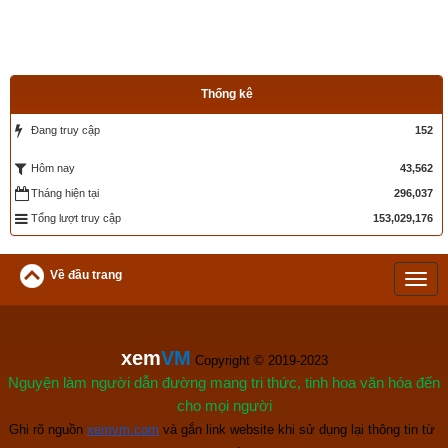
Tác giả bài viết:
Thầy Uri – Chuyên gia tử vi, tứ trụ của xemvm.com
Nguồn tin:
Tổng hợp từ sách, báo về người tuổi Thìn (Rồng)
Thống kê
Đang truy cập
152
43,562
Hôm nay
Tháng hiện tại
296,037
Tổng lượt truy cập
153,029,176
Về đầu trang
xem
VM
 Copyright © 2019-2023
Nguyện làm người dẫn đường mang tri thức, tinh hoa văn hóa đến
cho mọi người