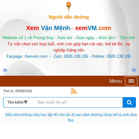
Người dẫn đường
Xem
Vận Mệnh
-
xem
VM
.com
Website số 1 về Phong thủy - Xem bói - Xem ngày – Kinh dịch - Tâm linh
Tư vấn chọn sim hợp tuổi, sinh con giúp bạn cải vận, hút tài lộc, sự
nghiệp thăng tiến
Fanpage: Xemvm.com - Zalo: 0926.138.186 - Hotline: 0926.138.186
Menu
Thứ tư, 05/08/2026
Nếu như không chịu học tập thì cho dù đi vạn dặm đường cũng chỉ là anh đưa
thư.