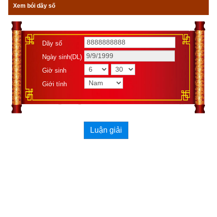
Cầm tinh tiếng hán là 
擒
星
, là từ hán việt gồm “Cầm” có ý 
Xem bói dãy số
nghĩa là con vật, thú vật, cầm thú còn Tinh là sao. Do đó “cầm 
tinh” dịch nghĩa đơn thuần là sao của Thú là cách đặt tên các 
ngôi sao theo tên con vật được dùng trong thuật trạch cát 
Dãy số
(xem ngày). Cụ thể người ta phối 28 con vật với 28 chòm sao 
Ngày sinh(DL)
sáng nhất trên bầu trời
 gọi là “
nhị thập bát tú
”. Đó là nghĩa 
Giờ sinh
nguyên bản của cầm tinh.
Giới tính
Tuy nhiên cầm tinh ở miền Bắc còn có nghĩa thông dụng là 
tuổi con vật. Ví dụ người miền Bắc thường nói con trai tôi sinh 
năm 2012 (Nhâm Thìn) cầm tinh con Rồng, còn người miền 
Luận giải
Nam gọi thẳng là con tôi tuổi Rồng, còn trong các sách dịch từ 
Trung Quốc thì người ta gọi là thuộc tướng. Còn khoa tử vi thì 
gọi là xương, ví dụ xương con Rồng gồm các
tuổi Giáp Thìn
,
tuổi Bính Thìn
,
tuổi Mậu Thìn
,
tuổi Canh Thìn
,
tuổi Nhâm Thìn
.
Người tuổi Thìn
 sinh năm bao nhiêu? Tuổi Giáp Thìn sinh năm 
1964, 2024. Tuổi Bính Thìn sinh năm 1976, 2036. Tuổi Mậu 
Thìn sinh năm 1988, 2048. Tuổi Canh Thìn sinh năm 2000, 