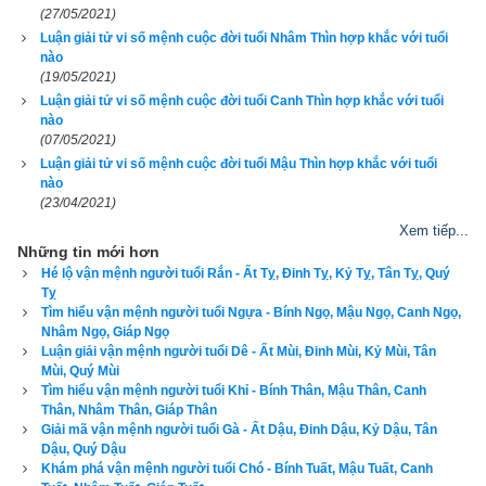
và hung bạo như ngọn lửa phun ra từ miệng con rồng. Khi họ 
(27/05/2021)
bị kích động thì họ thường tỏ ra là vô cùng thô bạo, vô lễ và 
Luận giải tử vi số mệnh cuộc đời tuổi Nhâm Thìn hợp khắc với tuổi
nào
không cần quan tâm đến cảm nhận của người khác. Tuy 
(19/05/2021)
nhiên nếu không biết khống chế sự nhiệt tình thái quá thì nhiều 
Luận giải tử vi số mệnh cuộc đời tuổi Canh Thìn hợp khắc với tuổi
khi kết quả công việc là tốn công vô ích.
Người tuổi Thìn
 cũng 
nào
không quá lãng mạn, khi cảm thấy bực tức họ thường rất cố 
(07/05/2021)
chấp, ngang ngược không hề có lý trí, nhưng sau khi cơn giận 
Luận giải tử vi số mệnh cuộc đời tuổi Mậu Thìn hợp khắc với tuổi
nào
qua đi thì tình cảm với mọi người lại như chưa hề có chuyện 
(23/04/2021)
gì xảy ra. Người tuổi Thìn nên lập gia đình sớm, nếu không sẽ 
Xem tiếp...
có nguy cơ độc thân vì công việc và sự nghiệp đã chiếm hầu 
Những tin mới hơn
hết quỹ thời gian của họ.
Hé lộ vận mệnh người tuổi Rắn - Ất Tỵ, Đinh Tỵ, Kỷ Tỵ, Tân Tỵ, Quý
Tỵ
3. Luận bàn về vận số Phục Đàm Chi Long (Rồng 
Tìm hiểu vận mệnh người tuổi Ngựa - Bính Ngọ, Mậu Ngọ, Canh Ngọ,
Nhâm Ngọ, Giáp Ngọ
ẩn dưới đầm) của tuổi Giáp Thìn
Luận giải vận mệnh người tuổi Dê - Ất Mùi, Đinh Mùi, Kỷ Mùi, Tân
Mùi, Quý Mùi
Tìm hiểu vận mệnh người tuổi Khỉ - Bính Thân, Mậu Thân, Canh
Tuổi Giáp Thìn
 có Xương CON RỒNG, Tướng tinh CON 
Thân, Nhâm Thân, Giáp Thân
RẮN, vận số
Phục Đàm Chi Long
 (Rồng ẩn dưới đầm), dự 
Giải mã vận mệnh người tuổi Gà - Ất Dậu, Đinh Dậu, Kỷ Dậu, Tân
đoán tổng quát vận mệnh: là người no đủ, cả cuộc đời thanh 
Dậu, Quý Dậu
Khám phá vận mệnh người tuổi Chó - Bính Tuất, Mậu Tuất, Canh
nhàn, thủa nhỏ bình yên, lớn lên thuận lợi, tiền tài tiến vận, họ 