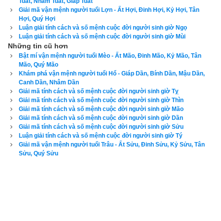
Tuất, Nhâm Tuất, Giáp Tuất
hàng anh em hòa hợp nhưng không được nhờ vả nhau. Đối 
Giải mã vận mệnh người tuổi Lợn - Ất Hợi, Đinh Hợi, Kỷ Hợi, Tân
Hợi, Quý Hợi
với sự nghiệp ước vọng trong đời phải xây dựng 20 năm mới 
Luận giải tính cách và số mệnh cuộc đời người sinh giờ Ngọ
mong thành tựu.
Luận giải tính cách và số mệnh cuộc đời người sinh giờ Mùi
Những tin cũ hơn
4. Luận bàn về vận số Thiên Thượng Chi Long 
Bật mí vận mệnh người tuổi Mèo - Ất Mão, Đinh Mão, Kỷ Mão, Tân
Mão, Quý Mão
(Rồng trên trời) của tuổi Bính Thìn
Khám phá vận mệnh người tuổi Hổ - Giáp Dần, Bính Dần, Mậu Dần,
Canh Dần, Nhâm Dần
Giải mã tính cách và số mệnh cuộc đời người sinh giờ Tỵ
Tuổi Bính Thìn
 có Xương CON RỒNG, Tướng tinh CON 
Giải mã tính cách và số mệnh cuộc đời người sinh giờ Thìn
CHUỘT, vận số
Thiên Thượng Chi Long
 (Rồng trên trời), dự 
Giải mã tính cách và số mệnh cuộc đời người sinh giờ Mão
Giải mã tính cách và số mệnh cuộc đời người sinh giờ Dần
đoán tổng quát vận mệnh: là người thông minh lanh lợi, ngao 
Giải mã tính cách và số mệnh cuộc đời người sinh giờ Sửu
du bốn biển, cả đời no đủ, thân nhàn nhưng tâm vất vả, kết 
Luận giải tính cách và số mệnh cuộc đời người sinh giờ Tý
giao được nhiều bạn bè. Bước sang tuổi trung niên sự nghiệp 
Giải mã vận mệnh người tuổi Trâu - Ất Sửu, Đinh Sửu, Kỷ Sửu, Tân
Sửu, Quý Sửu
thành tựu, tiền bạc phát về hậu vận.
5. Luận bàn về vận số Thanh ôn chi long (Rồng 
trong sạch) của tuổi Mậu Thìn
Tuổi Mậu Thìn
 có Xương CON RỒNG, Tướng tinh CON 