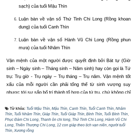
sạch) của tuổi Mậu Thìn
Luận bàn về vận số Thứ Tinh Chi Long (Rồng khoan 
dung) của tuổi Canh Thìn
Luận bàn về vận số Hành Vũ Chi Long (Rồng phun 
mưa) của tuổi Nhâm Thìn
Vận mệnh của một người được quyết định bởi Bát tự (Giờ 
sinh – Ngày sinh – Tháng sinh – Năm sinh) hay còn gọi là Tứ 
trụ: Trụ giờ - Trụ ngày – Trụ tháng – Trụ năm. Vận mệnh tốt 
xấu của mỗi người cần phải tổng thể từ sinh vượng suy 
nhược tới sự sắp bố trí thành tổ hợp của tứ trụ, chứ không chỉ 
coi một trụ nào đó làm chính. Vì vậy quan điểm năm tốt không 
bằng tháng tốt, tháng tốt không bằng ngày tốt, ngày tốt không 
Từ khóa:
Tuổi Mậu Thìn
,
Mậu Thìn
,
Canh Thìn
,
Tuổi Canh Thìn
,
Nhâm
Thìn
,
Tuổi Nhâm Thìn
,
Giáp Thìn
,
Tuổi Giáp Thìn
,
Bính Thìn
,
Tuổi Bính Thìn
,
bằng giờ tốt là phiến diện còn quan niệm năm sinh quyết định 
Phục Đàm Chi Long
,
Thanh ôn chi long
,
Thứ Tinh Chi Long
,
Hành Vũ Chi
toàn bộ vận mệnh còn người thì lại càng sai lầm hơn nữa. 
Long
,
Thiên Thượng Chi Long
,
12 con giáp theo lịch vạn niên
,
người tuổi
Thìn
,
Xương rồng
Vậy hiểu như thế nào mới lại đúng?