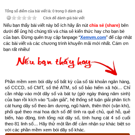
Năm sinh trong tứ trụ
 như là gốc của cây, là móng của nhà 
Tổng số điểm của bài viết là: 0 trong 0 đánh giá
là ngọn nguồn của nhân mệnh. Gốc khô thì cây chết, gốc có 
Click để đánh giá bài viết
rễ cắm sâu thì lá xanh, nền rỗng thì nhà đổ, nền kiên cố thì 
Nếu bạn thấy bài viết này bổ ích hãy ấn nút 
chia sẻ (share) 
bên 
dưới để ủng hộ chúng tôi và chia sẻ kiến thức hay cho bạn bè 
nhà chắc chắn.
của bạn. Đừng quên truy cập fanpage
“
Xemvm.com
” để cập nhật 
các bài viết và các chương trình khuyến mãi mới nhất. Cám ơn 
Tháng sinh trong tứ trụ 
giống như cành của cây, cành chắc 
bạn rất nhiều!
khỏe thì lá mới tươi tốt được.
Ngày sinh trong tứ trụ
 như hoa trên cây. Nhật trụ sinh 
vượng tựa như muôn hoa khoe sắc. Nhật nguyên suy nhược, 
hoa ít kém sắc.
Phần mềm xem bói dãy số bất kỳ của số tài khoản ngân hàng, 
số CCCD, số CMT, số thẻ ATM, số sổ bảo hiểm xã hội… Chỉ 
Giờ sinh trong tứ trụ
 giống như quả. Giờ cường vượng thì 
cần nhập vào một dãy số và bát tự (giờ ngày tháng năm sinh) 
của bạn rồi kích vào “Luận giải”, hệ thống sẽ luận giải phân tích 
nhiều quả ngon, giờ suy nhược thì quả vừa ít mà lại không 
cát hung dãy số theo âm dương, ngũ hành, thiên thời (vận khí), 
ngon hoặc có hoa mà không kết quả.
phối quẻ theo mai hoa dịch số để tính ra quẻ chủ, quẻ hỗ, quẻ 
biến, hào động, tính tổng nút dãy số, tính hung cát 4 số cuối 
1. Người tuổi Thìn (Rồng) sinh năm bao nhiêu
theo 81 linh số… Hãy thử một lần để cảm nhận sự khác biệt so 
với các phần mềm xem bói dãy số khác.