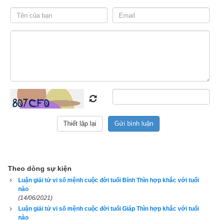
Khám phá vận mệnh người tuổi Thìn (Rồng)
Theo dòng sự kiện
Luận giải tử vi số mệnh cuộc đời tuổi Bính Thìn hợp khắc với tuổi
Theo
sách 12 con giáp theo lịch vạn niên
 thì Rồng là con vật 
nào
linh thiêng trong truyền thuyết, tượng trưng cho vua, nó đại 
(14/06/2021)
biểu cho quyền lực. Người tuổi Thìn có khí phách, sức mạnh 
Luận giải tử vi số mệnh cuộc đời tuổi Giáp Thìn hợp khắc với tuổi
sung mãn, có khát vọng, cuồng nhiệt, dễ bốc đồng, mạnh mẽ 
nào