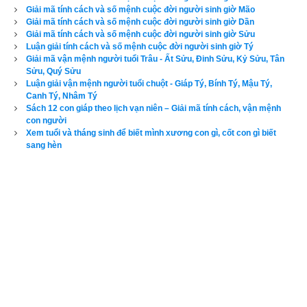
Giải mã tính cách và số mệnh cuộc đời người sinh giờ Mão
Theo sách số
Diễn cầm tam thế diễn nghĩa
 thì người sinh 
Giải mã tính cách và số mệnh cuộc đời người sinh giờ Dần
giữa giờ Tỵ thì cha mẹ song toàn, gần người sang trọng, ăn 
Giải mã tính cách và số mệnh cuộc đời người sinh giờ Sửu
Luận giải tính cách và số mệnh cuộc đời người sinh giờ Tý
mặc đầy đủ, anh em làm đặng nên, hào con đặng giàu, có 
Giải mã vận mệnh người tuổi Trâu - Ất Sửu, Đinh Sửu, Kỷ Sửu, Tân
công danh, tính khẳng khái, làm ăn khá, đi xa xứ lập nên sự 
Sửu, Quý Sửu
Luận giải vận mệnh người tuổi chuột - Giáp Tý, Bính Tý, Mậu Tý,
nghiệp.
Canh Tý, Nhâm Tý
Sách 12 con giáp theo lịch vạn niên – Giải mã tính cách, vận mệnh
Theo sách
Ngọc hạp chánh tông
 thì vận mệnh người
sinh 
con người
Xem tuổi và tháng sinh để biết mình xương con gì, cốt con gì biết
giữa giờ Tỵ
 được gói gọn trong 4 câu thơ sau:
sang hèn
Giữa giờ cha mẹ song toàn,
Có tài, có của sang giàu lắm phen.
Họ hàng đông đủ như nêm,
Lắm con nhiều cháu, căn nguyên vững vàng.
5. Tìm hiểu vận mệnh cuộc đời người sinh cuối giờ Tỵ 
(9h00-10h59)