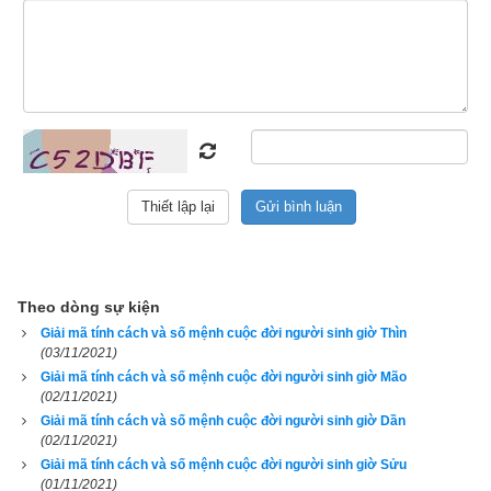
người
sinh đầu giờ Tỵ
 được tóm tắt qua 4 câu thơ dưới đây:
Sinh đầu giờ Tỵ, mệnh khắc mẹ
Anh em không nhờ, lục thân sơ
Tảo hôn không tốt, hại thê tử
Hậu vận y lộc, vượng ích phu
Theo sách số
Diễn cầm tam thế diễn nghĩa
 thì người sinh đầu 
giờ Tỵ thì khắc mẹ, có lộc ăn mặc, anh em không nhờ vả, con 
đầu lòng khó nuôi, vợ chồng khắc nhau, tuổi nhỏ phiêu bạt 
Theo dòng sự kiện
khắp nơi, đến lớn làm ăn phát đạt, có chức phận, có sự 
Giải mã tính cách và số mệnh cuộc đời người sinh giờ Thìn
(03/11/2021)
nghiệp
Giải mã tính cách và số mệnh cuộc đời người sinh giờ Mão
(02/11/2021)
Theo sách
Ngọc hạp chánh tông
 thì vận mệnh người
sinh đầu 
Giải mã tính cách và số mệnh cuộc đời người sinh giờ Dần
giờ Tỵ
 được gói gọn trong 4 câu thơ sau:
(02/11/2021)
Giải mã tính cách và số mệnh cuộc đời người sinh giờ Sửu
Đầu giờ, khắc mẹ chẳng sai,
(01/11/2021)