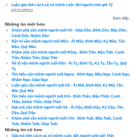
Luận giải tính cách và số mệnh cuộc đời người sinh giờ Tý
Vợ đầu con sớm không người đảm đương.
(01/11/2021)
Xem tiếp...
Sau này phú quí vinh xương,
Những tin mới hơn
Khám phá vận mệnh người tuổi Hổ - Giáp Dần, Bính Dần, Mậu Dần,
Gái trai đều đủ thọ trường dài lâu.
Canh Dần, Nhâm Dần
Bật mí vận mệnh người tuổi Mèo - Ất Mão, Đinh Mão, Kỷ Mão, Tân
Mão, Quý Mão
4. Khám phá vận mệnh cuộc đời người sinh giữa giờ 
Khám phá vận mệnh người tuổi Rồng - Bính Thìn, Mậu Thìn, Canh
Tỵ (9h40-10h19)
Thìn, Nhâm Thìn, Giáp Thìn
Hé lộ vận mệnh người tuổi Rắn - Ất Tỵ, Đinh Tỵ, Kỷ Tỵ, Tân Tỵ, Quý
Tỵ
Theo sách
Bí ẩn vạn sự trong khoa học dự báo cổ
 vận số 
Tìm hiểu vận mệnh người tuổi Ngựa - Bính Ngọ, Mậu Ngọ, Canh Ngọ,
Nhâm Ngọ, Giáp Ngọ
người
sinh giữa giờ Tỵ
 được tóm tắt qua 4 câu thơ dưới đây:
Luận giải vận mệnh người tuổi Dê - Ất Mùi, Đinh Mùi, Kỷ Mùi, Tân
Mùi, Quý Mùi
Sinh giữa giờ Tỵ, hợp mẹ cha
Tìm hiểu vận mệnh người tuổi Khỉ - Bính Thân, Mậu Thân, Canh
Thân, Nhâm Thân, Giáp Thân
Cuộc đời cận quý, lộc mới nhiều
Giải mã vận mệnh người tuổi Gà - Ất Dậu, Đinh Dậu, Kỷ Dậu, Tân
Dậu, Quý Dậu
Khám phá vận mệnh người tuổi Chó - Bính Tuất, Mậu Tuất, Canh
Anh em con cái, đa hòa thuận
Tuất, Nhâm Tuất, Giáp Tuất
Những tin cũ hơn
Ly tổ thành gia, phúc lộc toàn
Giải mã tính cách và số mệnh cuộc đời người sinh giờ Thìn