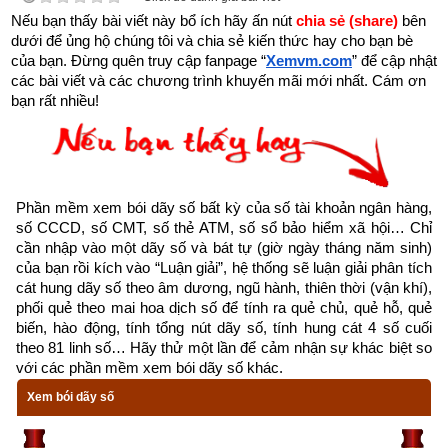
rễ cắm sâu thì lá xanh, nền rỗng thì nhà đổ, nền kiên cố thì 
Nếu bạn thấy bài viết này bổ ích hãy ấn nút 
chia sẻ (share) 
bên 
dưới để ủng hộ chúng tôi và chia sẻ kiến thức hay cho bạn bè 
nhà chắc chắn.
của bạn. Đừng quên truy cập fanpage
“
Xemvm.com
” để cập nhật 
các bài viết và các chương trình khuyến mãi mới nhất. Cám ơn 
Tháng sinh trong tứ trụ 
giống như cành của cây, cành chắc 
bạn rất nhiều!
khỏe thì lá mới tươi tốt được.
Ngày sinh trong tứ trụ
 như hoa trên cây. Nhật trụ sinh 
vượng tựa như muôn hoa khoe sắc. Nhật nguyên suy nhược, 
hoa ít kém sắc.
Phần mềm xem bói dãy số bất kỳ của số tài khoản ngân hàng, 
số CCCD, số CMT, số thẻ ATM, số sổ bảo hiểm xã hội… Chỉ 
cần nhập vào một dãy số và bát tự (giờ ngày tháng năm sinh) 
Giờ sinh trong tứ trụ
 giống như quả. Giờ cường vượng thì 
của bạn rồi kích vào “Luận giải”, hệ thống sẽ luận giải phân tích 
nhiều quả ngon, giờ suy nhược thì quả vừa ít mà lại không 
cát hung dãy số theo âm dương, ngũ hành, thiên thời (vận khí), 
ngon hoặc có hoa mà không kết quả.
phối quẻ theo mai hoa dịch số để tính ra quẻ chủ, quẻ hỗ, quẻ 
biến, hào động, tính tổng nút dãy số, tính hung cát 4 số cuối 
Như vậy là giờ sinh cũng ảnh hưởng rất lớn tới vận mệnh của 
theo 81 linh số… Hãy thử một lần để cảm nhận sự khác biệt so 
với các phần mềm xem bói dãy số khác.
mỗi người! Để xem vận mệnh theo giờ sinh thì cổ nhân chia 
24 giờ hiện nay thành 12 giờ đặt tên theo các con vật (địa chi), 
Xem bói dãy số
mỗi giờ gồm 2 tiếng đó là: Tý, Sửu, Dần, Mão, Thìn, Tỵ, Ngọ, 
Mùi, Thân, Dậu, Tuất, Hợi để luận đoán tính cách, năm hạn 