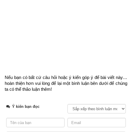
Số mệnh cuộc đời người sinh giờ Tỵ (Rắn)
Giờ Tỵ là từ 9h00 đến 10h59 là giờ Rắn ẩn mình. Người
sinh 
giờ Tỵ
 có trí năng phi phàm, tự thành gia nghiệp, lục thân vô 
duyên, ly tổ thành gia, đối nhân xử thế vui vẻ, hòa hợp, khó 
được lương duyên, có tật nghiện rượu.
Nghề nghiệp phù hợp
: nhà bình luận, thuê thùa, khai khoáng, 
gia công. Kỵ các nghề liên quan đến nước.
Nếu bạn có bất cứ câu hỏi hoặc ý kiến góp ý để bài viết này… 
Hung niên
: 31, 36, 47, 49
hoàn thiện hơn vui lòng
 để lại một bình luận bên dưới để chúng 
ta có thể thảo luận thêm!
Có thể thọ
: từ 89 – 99 tuổi
3. Luận giải vận mệnh cuộc đời người sinh đầu
giờ Tỵ 
Ý kiến bạn đọc
(9h00-9h39)
Theo sách
Bí ẩn vạn sự trong khoa học dự báo cổ
 vận số 