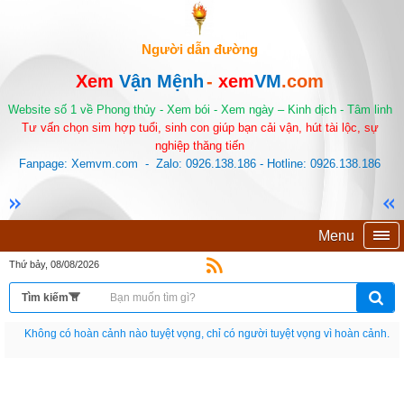
Người dẫn đường
Xem
Vận Mệnh
-
xem
VM
.com
Website số 1 về Phong thủy - Xem bói - Xem ngày – Kinh dịch - Tâm linh
Tư vấn chọn sim hợp tuổi, sinh con giúp bạn cải vận, hút tài lộc, sự
nghiệp thăng tiến
Fanpage: Xemvm.com - Zalo: 0926.138.186 - Hotline: 0926.138.186
Menu
Thứ bảy, 08/08/2026
Nếu như không chịu học tập thì cho dù đi vạn dặm đường cũng chỉ là anh đưa
thư.