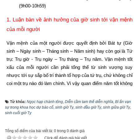
(9h00-10h59)
1. Luận bàn về ảnh hưởng của giờ sinh tới vận mệnh 
của mỗi người
Vận mệnh của một người được quyết định bởi Bát tự (Giờ 
sinh – Ngày sinh – Tháng sinh – Năm sinh) hay còn gọi là Tứ 
trụ: Trụ giờ - Trụ ngày – Trụ tháng – Trụ năm. Vận mệnh tốt 
xấu của mỗi người cần phải tổng thể từ sinh vượng suy 
nhược tới sự sắp bố trí thành tổ hợp của tứ trụ, chứ không chỉ 
coi một trụ nào đó làm chính. Vì vậy quan điểm năm tốt không 
bằng tháng tốt, tháng tốt không bằng ngày tốt, ngày tốt không 
bằng giờ tốt là phiến diện còn quan niệm năm sinh quyết định 
Từ khóa:
Ngọc hạp chánh tông
,
Diễn cầm tam thế diễn nghĩa
,
Bí ẩn vạn
sự trong khoa học dự báo cổ
toàn bộ vận mệnh còn người thì lại càng sai lầm hơn nữa. 
,
sinh giờ Tỵ
,
sinh đầu giờ Tỵ
,
sinh giữa giờ Tỵ
,
sinh cuối giờ Tỵ
Vậy hiểu như thế nào mới lại đúng?
Năm sinh trong tứ trụ
 như là gốc của cây, là móng của nhà 
Tổng số điểm của bài viết là: 0 trong 0 đánh giá
là ngọn nguồn của nhân mệnh. Gốc khô thì cây chết, gốc có 
Click để đánh giá bài viết