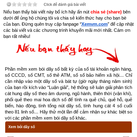
Click để đánh giá bài viết
rễ cắm sâu thì lá xanh, nền rỗng thì nhà đổ, nền kiên cố thì 
Nếu bạn thấy bài viết này bổ ích hãy ấn nút 
chia sẻ (share) 
bên 
nhà chắc chắn.
dưới để ủng hộ chúng tôi và chia sẻ kiến thức hay cho bạn bè 
của bạn. Đừng quên truy cập fanpage
“
Xemvm.com
” để cập nhật 
Tháng sinh trong tứ trụ 
giống như cành của cây, cành chắc 
các bài viết và các chương trình khuyến mãi mới nhất. Cám ơn 
bạn rất nhiều!
khỏe thì lá mới tươi tốt được.
Ngày sinh trong tứ trụ
 như hoa trên cây. Nhật trụ sinh 
vượng tựa như muôn hoa khoe sắc. Nhật nguyên suy nhược, 
hoa ít kém sắc.
Phần mềm xem bói dãy số bất kỳ của số tài khoản ngân hàng, 
số CCCD, số CMT, số thẻ ATM, số sổ bảo hiểm xã hội… Chỉ 
Giờ sinh trong tứ trụ
 giống như quả. Giờ cường vượng thì 
cần nhập vào một dãy số và bát tự (giờ ngày tháng năm sinh) 
nhiều quả ngon, giờ suy nhược thì quả vừa ít mà lại không 
của bạn rồi kích vào “Luận giải”, hệ thống sẽ luận giải phân tích 
cát hung dãy số theo âm dương, ngũ hành, thiên thời (vận khí), 
ngon hoặc có hoa mà không kết quả.
phối quẻ theo mai hoa dịch số để tính ra quẻ chủ, quẻ hỗ, quẻ 
biến, hào động, tính tổng nút dãy số, tính hung cát 4 số cuối 
1. Người tuổi Mùi (Dê) sinh năm bao nhiêu
theo 81 linh số… Hãy thử một lần để cảm nhận sự khác biệt so 
với các phần mềm xem bói dãy số khác.
Cầm tinh tiếng hán là 
擒
星
, là từ hán việt gồm “Cầm” có ý 
Xem bói dãy số
nghĩa là con vật, thú vật, cầm thú còn Tinh là sao. Do đó “cầm 
tinh” dịch nghĩa đơn thuần là sao của Thú là cách đặt tên các 