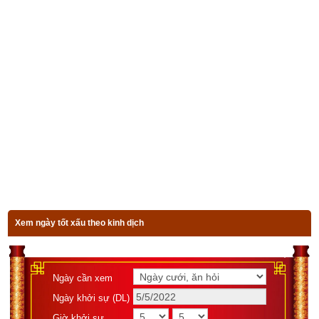
tiền bạc hưng vượng. Thiếu niên gặp nhiều trắc trở, phát về 
trung niên. Phụ nữ có số lộc tồn, vượng phu ích tử.
6. Luận bàn về vận số Đắc lộc chi Dương (Dê có 
lộc) của tuổi Tân Mùi
Tuổi Tân Mùi
 có Xương CON DÊ, Tướng tinh CON GẤU, Vận 
số 
Đắc lộc chi dương
 (Dê có lộc), dự đoán tổng quát vận 
mệnh: Là người lòng dạ khoan dung, mệnh số hiển vinh, 
người có chí khí, thời trẻ gặp nhiều tai ương nhưng bước 
sang tuổi trung niên thì sự nghiệp bắt đầu phát triển, khắc với 
con trai, vợ chồng hòa thuận, phụ nữ đảm đang, đàn ông có 
chí lập nghiệp.
Xem ngày tốt xấu theo kinh dịch
7. Luận bàn về vận số Quần Nội Chi Dương (Dê 
trong đàn) của tuổi Quý Mùi
Ngày cần xem
Ngày khởi sự (DL)
Tuổi Quý Mùi
 có Xương CON DÊ. Tướng tinh CON CỌP, vận 
Giờ khởi sự