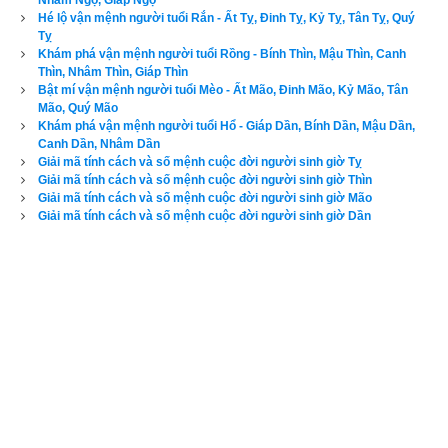
Nhâm Ngọ, Giáp Ngọ
4. Luận bàn về vận số Thất Quần Chi Dương (Dê 
Hé lộ vận mệnh người tuổi Rắn - Ất Tỵ, Đinh Tỵ, Kỷ Tỵ, Tân Tỵ, Quý
Tỵ
lạc đàn) của tuổi Đinh Mùi
Khám phá vận mệnh người tuổi Rồng - Bính Thìn, Mậu Thìn, Canh
Thìn, Nhâm Thìn, Giáp Thìn
Bật mí vận mệnh người tuổi Mèo - Ất Mão, Đinh Mão, Kỷ Mão, Tân
Tuổi Đinh Mùi
 có Xương CON DÊ, Tướng tinh CON RỒNG, 
Mão, Quý Mão
vận số
Thất Quần Chi Dương
 (Dê lạc đàn), dự đoán tổng quát 
Khám phá vận mệnh người tuổi Hổ - Giáp Dần, Bính Dần, Mậu Dần,
Canh Dần, Nhâm Dần
vận mệnh: là người vui buồn thất thường, có chút danh phận, 
Giải mã tính cách và số mệnh cuộc đời người sinh giờ Tỵ
của cải đủ dùng nhưng anh em xa cách, con cháu muộn 
Giải mã tính cách và số mệnh cuộc đời người sinh giờ Thìn
Giải mã tính cách và số mệnh cuộc đời người sinh giờ Mão
màng. Phụ nữ tuổi Đinh Mùi là số vượng phu ích tử, về già 
Giải mã tính cách và số mệnh cuộc đời người sinh giờ Dần
được hưởng phúc lộc.
5. Luận bàn về vận số Thảo Dã Chi Dương (Dê nơi 
thôn dã) của tuổi Kỷ Mùi
Tuổi Kỷ Mùi
 có Xương CON DÊ. Tướng tinh CON RÁI CÁ, 
vận số
Thảo Dã Chi Dương
 (Dê nơi thôn dã), dự đoán tổng 
quát vận mệnh: là người mồm miệng vui vẻ, tấm lòng nhân 
hậu, lộc từ trời ban, tương lai hiển đạt, có quý nhân giúp đỡ, 