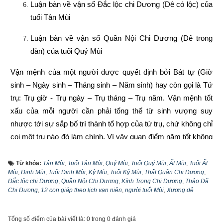
Luận bàn về vận số Đắc lộc chi Dương (Dê có lộc) của 
tuổi Tân Mùi
Luận bàn về vận số Quần Nội Chi Dương (Dê trong 
đàn) của tuổi Quý Mùi
Vận mệnh của một người được quyết định bởi Bát tự (Giờ 
sinh – Ngày sinh – Tháng sinh – Năm sinh) hay còn gọi là Tứ 
trụ: Trụ giờ - Trụ ngày – Trụ tháng – Trụ năm. Vận mệnh tốt 
xấu của mỗi người cần phải tổng thể từ sinh vượng suy 
nhược tới sự sắp bố trí thành tổ hợp của tứ trụ, chứ không chỉ 
coi một trụ nào đó làm chính. Vì vậy quan điểm năm tốt không 
bằng tháng tốt, tháng tốt không bằng ngày tốt, ngày tốt không 
bằng giờ tốt là phiến diện còn quan niệm năm sinh quyết định 
Từ khóa:
Tân Mùi
,
Tuổi Tân Mùi
,
Quý Mùi
,
Tuổi Quý Mùi
,
Ất Mùi
,
Tuổi Ất
Mùi
,
Đinh Mùi
,
Tuổi Đinh Mùi
,
Kỷ Mùi
,
Tuổi Kỷ Mùi
,
Thất Quần Chi Dương
,
toàn bộ vận mệnh còn người thì lại càng sai lầm hơn nữa. 
Đắc lộc chi Dương
,
Quần Nội Chi Dương
,
Kính Trọng Chi Dương
,
Thảo Dã
Vậy hiểu như thế nào mới lại đúng?
Chi Dương
,
12 con giáp theo lịch vạn niên
,
người tuổi Mùi
,
Xương dê
Năm sinh trong tứ trụ
 như là gốc của cây, là móng của nhà 
Tổng số điểm của bài viết là: 0 trong 0 đánh giá
là ngọn nguồn của nhân mệnh. Gốc khô thì cây chết, gốc có 