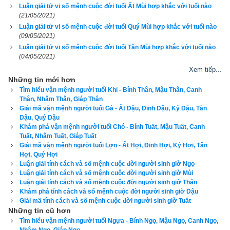
Luận giải tử vi số mệnh cuộc đời tuổi Ất Mùi hợp khắc với tuổi nào
nuốt giận vào trong lòng chứ không bao giờ dùng lời giải thích 
(21/05/2021)
suy nghĩ của mình.
Người tuổi Mùi
 sinh vào mùa đông thì 
Luận giải tử vi số mệnh cuộc đời tuổi Quý Mùi hợp khắc với tuổi nào
cuộc đời khá gập ghềnh, hiểm trở. Họ thường có tính cách ưu 
(09/05/2021)
Luận giải tử vi số mệnh cuộc đời tuổi Tân Mùi hợp khắc với tuổi nào
sầu, đa sầu, đa cảm, khi gặp vấn đề họ thường mong đợi có 
(04/05/2021)
người đến an ủi, động viên. Nhược điểm của họ là làm việc 
Xem tiếp...
thường do dự, không quyết đoán.
Những tin mới hơn
Tìm hiểu vận mệnh người tuổi Khỉ - Bính Thân, Mậu Thân, Canh
3. Luận bàn về vận số Kính Trọng Chi Dương (Dê 
Thân, Nhâm Thân, Giáp Thân
Giải mã vận mệnh người tuổi Gà - Ất Dậu, Đinh Dậu, Kỷ Dậu, Tân
được kính trọng) của tuổi Ất Mùi
Dậu, Quý Dậu
Khám phá vận mệnh người tuổi Chó - Bính Tuất, Mậu Tuất, Canh
Tuất, Nhâm Tuất, Giáp Tuất
Tuổi Ất Mùi
 có Xương CON DÊ, Tướng tinh CON GÀ, vận số
Giải mã vận mệnh người tuổi Lợn - Ất Hợi, Đinh Hợi, Kỷ Hợi, Tân
Kính Trọng Chi Dương
 (Dê được kính trọng), dự đoán tổng 
Hợi, Quý Hợi
Luận giải tính cách và số mệnh cuộc đời người sinh giờ Ngọ
quát vận mệnh: là người có dung mạo đoan chính, khi niên 
Luận giải tính cách và số mệnh cuộc đời người sinh giờ Mùi
thiếu là người cần kiệm, bình thường, anh em hòa thuận 
Luận giải tính cách và số mệnh cuộc đời người sinh giờ Thân
nương tựa lẫn nhau, con cái đều hều, gây gia dựng gia đình 
Khám phá tính cách và số mệnh cuộc đời người sinh giờ Dậu
Giải mã tính cách và số mệnh cuộc đời người sinh giờ Tuất
hưng vượng, cuối đời phá tài. Phụ nữ là người có số đảm 
Những tin cũ hơn
đang nội trợ, vượng phu ích tử.
Tìm hiểu vận mệnh người tuổi Ngựa - Bính Ngọ, Mậu Ngọ, Canh Ngọ,