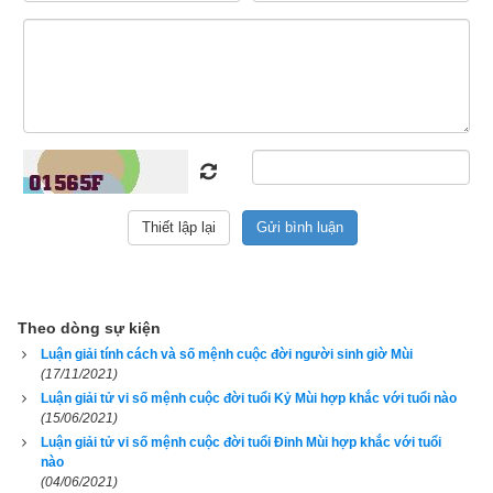
Luận giải vận mệnh người tuổi Mùi (Dê)
Theo dòng sự kiện
Luận giải tính cách và số mệnh cuộc đời người sinh giờ Mùi
Theo
sách 12 con giáp theo lịch vạn niên
 thì người tuổi Mùi là 
(17/11/2021)
người bác ái, ôn hòa, luôn thông cảm với khó khăn của người 
Luận giải tử vi số mệnh cuộc đời tuổi Kỷ Mùi hợp khắc với tuổi nào
(15/06/2021)
khác, rộng lượng với lỗi lầm. Họ yêu trẻ nhỏ, đảm đang việc 
Luận giải tử vi số mệnh cuộc đời tuổi Đinh Mùi hợp khắc với tuổi
nhà, ít phản kháng nhưng cũng không thể dùng quyền lực để 
nào
(04/06/2021)
ép buộc họ làm việc. Khi gặp khó khăn hay bực tức, họ thà 