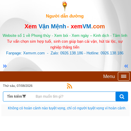
Người dẫn đường
Xem
Vận Mệnh
-
xem
VM
.com
Website số 1 về Phong thủy - Xem bói - Xem ngày – Kinh dịch - Tâm linh
Tư vấn chọn sim hợp tuổi, sinh con giúp bạn cải vận, hút tài lộc, sự
nghiệp thăng tiến
Fanpage: Xemvm.com - Zalo: 0926.138.186 - Hotline: 0926.138.186
Menu
Thứ sáu, 07/08/2026
Nếu như không chịu học tập thì cho dù đi vạn dặm đường cũng chỉ là anh đưa
thư.