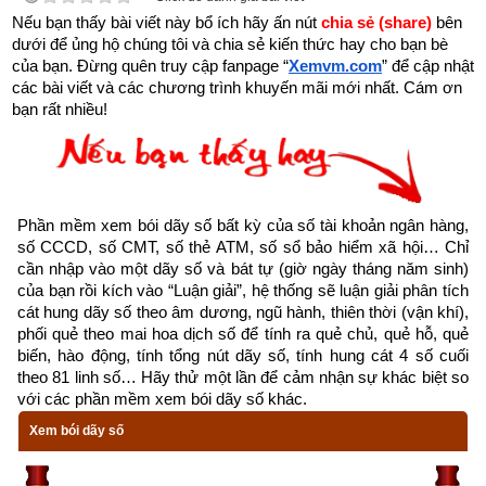
Năm sinh trong tứ trụ
 như là gốc của cây, là móng của nhà 
Nếu bạn thấy bài viết này bổ ích hãy ấn nút 
chia sẻ (share) 
bên 
là Dậun nguồn của nhân mệnh. Gốc khô thì cây chết, gốc có 
dưới để ủng hộ chúng tôi và chia sẻ kiến thức hay cho bạn bè 
rễ cắm sâu thì lá xanh, nền rỗng thì nhà đổ, nền kiên cố thì 
của bạn. Đừng quên truy cập fanpage
“
Xemvm.com
” để cập nhật 
các bài viết và các chương trình khuyến mãi mới nhất. Cám ơn 
nhà chắc chắn.
bạn rất nhiều!
Tháng sinh trong tứ trụ 
giống như cành của cây, cành chắc 
khỏe thì lá mới tươi tốt được.
Phần mềm xem bói dãy số bất kỳ của số tài khoản ngân hàng, 
Ngày sinh trong tứ trụ
 như hoa trên cây. Nhật trụ sinh 
số CCCD, số CMT, số thẻ ATM, số sổ bảo hiểm xã hội… Chỉ 
cần nhập vào một dãy số và bát tự (giờ ngày tháng năm sinh) 
vượng tựa như muôn hoa khoe sắc. Nhật nguyên suy nhược, 
của bạn rồi kích vào “Luận giải”, hệ thống sẽ luận giải phân tích 
hoa ít kém sắc.
cát hung dãy số theo âm dương, ngũ hành, thiên thời (vận khí), 
phối quẻ theo mai hoa dịch số để tính ra quẻ chủ, quẻ hỗ, quẻ 
biến, hào động, tính tổng nút dãy số, tính hung cát 4 số cuối 
Giờ sinh trong tứ trụ
 giống như quả. Giờ cường vượng thì 
theo 81 linh số… Hãy thử một lần để cảm nhận sự khác biệt so 
nhiều quả ngon, giờ suy nhược thì quả vừa ít mà lại không 
với các phần mềm xem bói dãy số khác.
ngon hoặc có hoa mà không kết quả.
Xem bói dãy số
Như vậy là giờ sinh cũng ảnh hưởng rất lớn tới vận mệnh của 