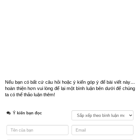
gia công. Kỵ các nghề liên quan đến đất.
Hung niên
: 19, 25, 32, 49
Có thể thọ
: từ 78 – 88 tuổi
Nếu bạn có bất cứ câu hỏi hoặc ý kiến góp ý để bài viết này… 
hoàn thiện hơn vui lòng
 để lại một bình luận bên dưới để chúng 
ta có thể thảo luận thêm!
Ý kiến bạn đọc