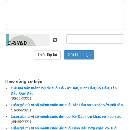
Số mệnh cuộc đời người sinh giờ Dậu (Gà)
Ngoài ra thì tùy thuộc vào tuổi mà vận mệnh của mỗi người 
sinh giờ Dậu cũng khác nhau. Cụ thể:
Người tuổi Tý
 sinh giờ Dậu thì con cái đầy nhà, cuộc sống vui 
vẻ
Người tuổi Sửu
 sinh giờ Dậu thì sao Bạch Hổ phá tài, phù 
trầm đa bệnh
Theo dòng sự kiện
Giải mã vận mệnh người tuổi Gà - Ất Dậu, Đinh Dậu, Kỷ Dậu, Tân
Dậu, Quý Dậu
Người tuổi Dần
 sinh giờ Dậu thì quan lộ thênh thang, mọi 
(05/11/2021)
người kính phục
Luận giải tử vi số mệnh cuộc đời tuổi Tân Dậu hợp khắc với tuổi nào
(16/06/2021)
Luận giải tử vi số mệnh cuộc đời tuổi Kỷ Dậu hợp khắc với tuổi nào
Người tuổi Mão
 sinh giờ Dậu thì Dậu kim khắc chế Mão mộc 
(08/06/2021)
nên có nạn tan vỡ
Luận giải tử vi số mệnh cuộc đời tuổi Đinh Dậu hợp khắc với tuổi