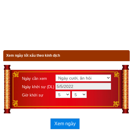
Sinh đầu giờ Dậu, hợp mẹ cha
Văn võ đều thông, cận quý nhân
Lục thân nhờ cậy, anh em tỵ
Xem ngày tốt xấu theo kinh dịch
Tài lộc dư thừa, con cháu hiếm
Theo sách số
Diễn cầm tam thế diễn nghĩa
 thì người sinh đầu 
Ngày cần xem
giờ Dậu thì cha mẹ song toàn, gần người sang trọng, văn võ 
Ngày khởi sự (DL)
đều thông, anh em xa cách, hào ít con, tài lọi khá, nhà cửa tốt, 
Giờ khởi sự
có quyền chức, tâm tính tốt.
Theo sách
Ngọc hạp chánh tông
 thì vận mệnh người
sinh đầu 
Xem ngày
giờ Dậu
 được gói gọn trong 4 câu thơ sau: