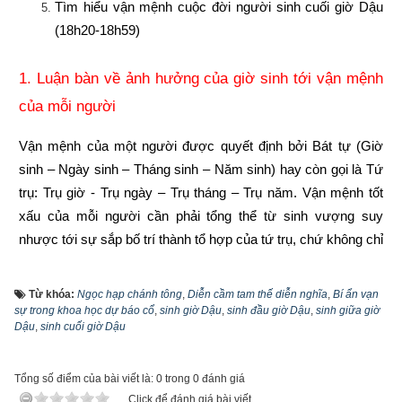
Tìm hiểu vận mệnh cuộc đời người sinh cuối giờ Dậu 
(18h20-18h59)
1. Luận bàn về ảnh hưởng của giờ sinh tới vận mệnh 
của mỗi người
Vận mệnh của một người được quyết định bởi Bát tự (Giờ 
sinh – Ngày sinh – Tháng sinh – Năm sinh) hay còn gọi là Tứ 
trụ: Trụ giờ - Trụ ngày – Trụ tháng – Trụ năm. Vận mệnh tốt 
xấu của mỗi người cần phải tổng thể từ sinh vượng suy 
nhược tới sự sắp bố trí thành tổ hợp của tứ trụ, chứ không chỉ 
coi một trụ nào đó làm chính. Vì vậy quan điểm năm tốt không 
bằng tháng tốt, tháng tốt không bằng ngày tốt, ngày tốt không 
Từ khóa:
Ngọc hạp chánh tông
,
Diễn cầm tam thế diễn nghĩa
,
Bí ẩn vạn
bằng giờ tốt là phiến diện còn quan niệm năm sinh quyết định 
sự trong khoa học dự báo cổ
,
sinh giờ Dậu
,
sinh đầu giờ Dậu
,
sinh giữa giờ
Dậu
,
sinh cuối giờ Dậu
toàn bộ vận mệnh còn người thì lại càng sai lầm hơn nữa. 
Vậy hiểu như thế nào mới lại đúng?
Tổng số điểm của bài viết là: 0 trong 0 đánh giá
Click để đánh giá bài viết