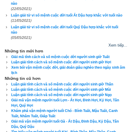
nào
(22/05/2021)
Người tuổi Thìn
 sinh giờ Dậu thì sao Đào Hoa tọa mệnh, có 
Luận giải tử vi số mệnh cuộc đời tuổi Ất Dậu hợp khắc với tuổi nào
(11/05/2021)
tài có lợi, song cũng cần phải cẩn thận
Luận giải tử vi số mệnh cuộc đời tuổi Quý Dậu hợp khắc với tuổi
nào
(05/05/2021)
Người tuổi Tỵ
 sinh giờ Dậu thì Tỵ (Hỏa) khắc chế Dậu (Kim) 
Xem tiếp...
nên gặp phải tiểu nhân, có sao Thiên Tướng chiều nên nhiều 
Những tin mới hơn
tiền của
Giải mã tính cách và số mệnh cuộc đời người sinh giờ Tuất
Luận giải tính cách và số mệnh cuộc đời người sinh giờ Hợi
Xem bói vận mệnh cuộc đời, giải đoán giàu nghèo theo ngày sinh âm
Người tuổi Ngọ
 sinh giờ Dậu thì Dậu (Kim) khắc chế Ngọ 
lịch
Những tin cũ hơn
(Hỏa), gia đạo hưng thịnh
Luận giải tính cách và số mệnh cuộc đời người sinh giờ Thân
Luận giải tính cách và số mệnh cuộc đời người sinh giờ Mùi
Luận giải tính cách và số mệnh cuộc đời người sinh giờ Ngọ
Người tuổi Mùi
 sinh giờ Dậu thì Mùi (Thổ) sinh Dậu (Kim), hay 
Giải mã vận mệnh người tuổi Lợn - Ất Hợi, Đinh Hợi, Kỷ Hợi, Tân
dính thị phi, kiện tụng lao đao, có họa tù tội.
Hợi, Quý Hợi
Khám phá vận mệnh người tuổi Chó - Bính Tuất, Mậu Tuất, Canh
Tuất, Nhâm Tuất, Giáp Tuất
Người tuổi Thân
 sinh giờ Dậu thì Thân (Kim) sánh vai Dậu 
Giải mã vận mệnh người tuổi Gà - Ất Dậu, Đinh Dậu, Kỷ Dậu, Tân
Dậu, Quý Dậu
(Kim) thì chỉ mải mê ăn chơi, cuộc đời nhiều u ám