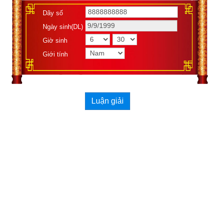
mỗi người! Để xem vận mệnh theo giờ sinh thì cổ nhân chia 
Dãy số
24 giờ hiện nay thành 12 giờ đặt tên theo các con vật (địa chi), 
Ngày sinh(DL)
mỗi giờ gồm 2 tiếng đó là: Tý, Sửu, Dần, Mão, Thìn, Tỵ, Ngọ, 
Giờ sinh
Mùi, Thân, Dậu, Tuất, Hợi để luận đoán tính cách, năm hạn 
Giới tính
(hung niên), tuổi thọ. Tiếp theo mỗi giờ địa chi cổ nhân lại chia 
thành 3 khoảng là đầu giờ, giữa giờ, cuối giờ, mỗi khoảng 40 
phút dùng để luận đoán vận mệnh giàu nghèo.
Luận giải
2. Giải mã tính cách, nghề nghiệp, năm hạn người 
sinh giờ Dậu (17h00-18h59)
Giờ Dậu là từ 17h00 đến 18h59 là lúc gà lên chuồng. Theo 
sách
Bí ẩn vạn sự trong khoa học dự báo cổ
 thì người
sinh 
giờ Dậu
 tuổi nhỏ vất vả, anh em chia ly, cha mẹ vô duyên, nữ 
nhân thì đa tình, tự tôn coi trọng, tính hay tranh đấu
Nghề nghiệp phù hợp
: Hóa học, nhà báo, giáo viên, nghệ sĩ, 