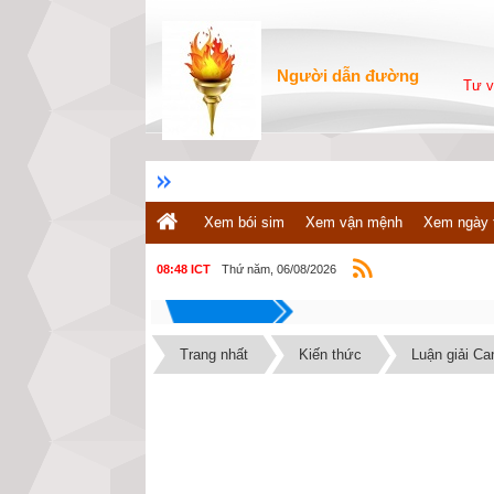
Người dẫn đường
Tư v
Xem bói sim
Xem vận mệnh
Xem ngày 
Thứ năm, 06/08/2026
08:48 ICT
Trang nhất
Kiến thức
Luận giải Ca