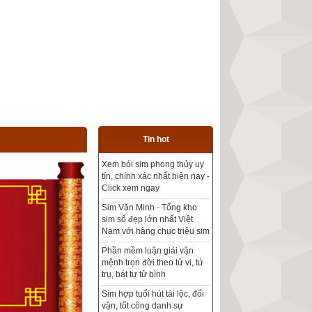
Tin hot
Tổng kho sim phong thủy -
Sim hợp tuổi - Sim hợp
mệnh giá rẻ nhất thị trường
Xem bói sim phong thủy
theo khoa học tử vi, tứ trụ
chính xác nhất
Mua sim Thần tài, Thần tài
theo bạn! Giao sim miễn phí