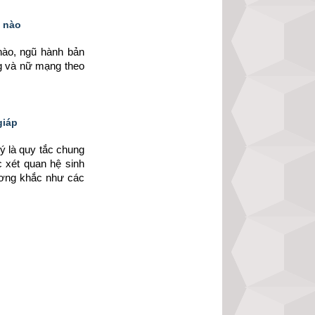
i nào
ào, ngũ hành bản 
g và nữ mạng theo 
giáp
 là quy tắc chung 
 xét quan hệ sinh 
ơng khắc như các 