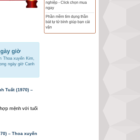
Xem ngày đẹp - chọn ngày
tốt khởi sự theo kinh dịch
chính xác nhất
Tổng Kho Sim Năm sinh 0x -
9x - 8x -7x -6x giá rẻ nhất thị
trường - Click xem ngay
ngày giờ
âm Thoa xuyến Kim,
rong ngày giờ Canh
h Tuất (1970) –
g hợp mệnh 
với tuổi 
70) – Thoa xuyến