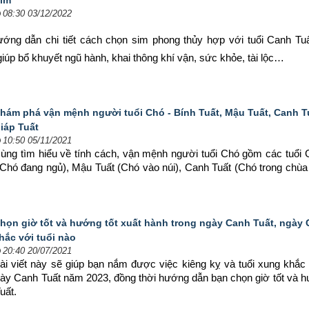
im
08:30 03/12/2022
hướng dẫn chi tiết cách chọn sim phong thủy hợp 
với tuổi Canh Tu
iúp bổ khuyết ngũ hành, khai thông khí vận, sức khỏe, tài lộc…
hám phá vận mệnh người tuổi Chó - Bính Tuất, Mậu Tuất, Canh T
iáp Tuất
10:50 05/11/2021
ùng tìm hiểu về tính cách, vận mệnh người tuổi Chó gồm các tuổi G
(Chó đang ngủ), Mậu Tuất (Chó vào núi), Canh Tuất (Chó trong chùa
họn giờ tốt và hướng tốt xuất hành trong ngày Canh Tuất, ngày
hắc với tuổi nào
20:40 20/07/2021
ài viết này sẽ giúp bạn nắm được việc kiêng kỵ và tuổi xung khắc 
gày Canh Tuất năm 2023, đồng thời hướng dẫn bạn chọn 
giờ tốt và h
uất.