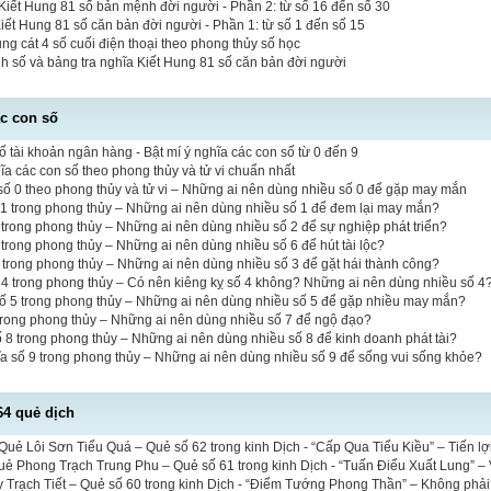
iết Hung 81 số bản mệnh đời người - Phần 2: từ số 16 đến số 30
Kiết Hung 81 số căn bản đời người - Phần 1: từ số 1 đến số 15
 cát 4 số cuối điện thoại theo phong thủy số học
inh số và bảng tra nghĩa Kiết Hung 81 số căn bản đời người
ác con số
ố tài khoản ngân hàng - Bật mí ý nghĩa các con số từ 0 đến 9
hĩa các con số theo phong thủy và tử vi chuẩn nhất
ố 0 theo phong thủy và tử vi – Những ai nên dùng nhiều số 0 để gặp may mắn
 1 trong phong thủy – Những ai nên dùng nhiều số 1 để đem lại may mắn?
 2 trong phong thủy – Những ai nên dùng nhiều số 2 để sự nghiệp phát triển?
6 trong phong thủy – Những ai nên dùng nhiều số 6 để hút tài lộc?
3 trong phong thủy – Những ai nên dùng nhiều số 3 để gặt hái thành công?
 4 trong phong thủy – Có nên kiêng kỵ số 4 không? Những ai nên dùng nhiều số 4
số 5 trong phong thủy – Những ai nên dùng nhiều số 5 để gặp nhiều may mắn?
 trong phong thủy – Những ai nên dùng nhiều số 7 để ngộ đạo?
ố 8 trong phong thủy – Những ai nên dùng nhiều số 8 để kinh doanh phát tài?
a số 9 trong phong thủy – Những ai nên dùng nhiều số 9 để sống vui sống khỏe?
64 quẻ dịch
uẻ Lôi Sơn Tiểu Quá – Quẻ số 62 trong kinh Dịch - “Cấp Qua Tiểu Kiều” – Tiến lợi 
uẻ Phong Trạch Trung Phu – Quẻ số 61 trong kinh Dịch - “Tuấn Điểu Xuất Lung” – 
 Trạch Tiết – Quẻ số 60 trong kinh Dịch - “Điểm Tướng Phong Thần” – Không phải 