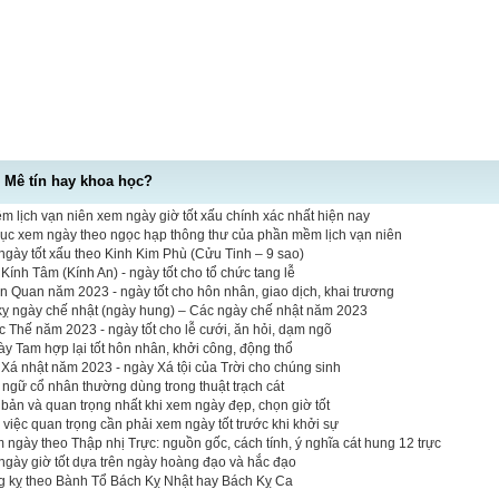
- Mê tín hay khoa học?
 lịch vạn niên xem ngày giờ tốt xấu chính xác nhất hiện nay
mục xem ngày theo ngọc hạp thông thư của phần mềm lịch vạn niên
gày tốt xấu theo Kinh Kim Phù (Cửu Tinh – 9 sao)
ính Tâm (Kính An) - ngày tốt cho tổ chức tang lễ
n Quan năm 2023 - ngày tốt cho hôn nhân, giao dịch, khai trương
 kỵ ngày chế nhật (ngày hung) – Các ngày chế nhật năm 2023
Thế năm 2023 - ngày tốt cho lễ cưới, ăn hỏi, dạm ngõ
y Tam hợp lại tốt hôn nhân, khởi công, động thổ
Xá nhật năm 2023 - ngày Xá tội của Trời cho chúng sinh
t ngữ cổ nhân thường dùng trong thuật trạch cát
bản và quan trọng nhất khi xem ngày đẹp, chọn giờ tốt
 việc quan trọng cần phải xem ngày tốt trước khi khởi sự
 ngày theo Thập nhị Trực: nguồn gốc, cách tính, ý nghĩa cát hung 12 trực
ngày giờ tốt dựa trên ngày hoàng đạo và hắc đạo
ng kỵ theo Bành Tổ Bách Kỵ Nhật hay Bách Kỵ Ca