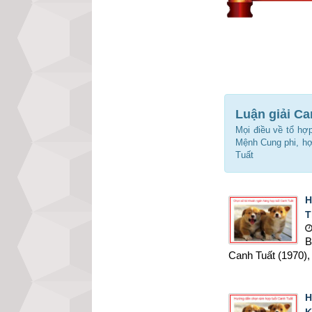
Luận giải Ca
Mọi điều về tổ hợ
Mệnh Cung phi, hợ
Tuất
H
T
B
Canh Tuất (1970), 
H