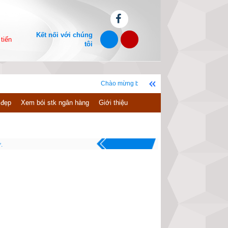
Kết nối với chúng
tiến
tôi
Chào mừng bạn đến với website xemvm.com, chúc bạn có n
 đẹp
Xem bói stk ngân hàng
Giới thiệu
.