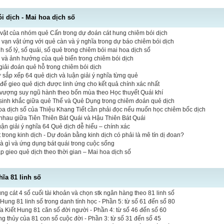
 dịch - Mai hoa dịch số
vật của nhóm quẻ Cấn trong dự đoán cát hung chiêm bói dịch
vạn vật ứng với quẻ càn và ý nghĩa trong dự báo chiêm bói dịch
 số lý, số quái, số quẻ trong chiêm bói mai hoa dịch số
ò và ảnh hưởng của quẻ biến trong chiêm bói dịch
iải đoán quẻ hỗ trong chiêm bói dịch
tự sắp xếp 64 quẻ dịch và luận giải ý nghĩa từng quẻ
 để gieo quẻ dịch được linh ứng cho kết quả chính xác nhất
vượng suy ngũ hành theo bốn mùa theo Học thuyết Quái khí
sinh khắc giữa quẻ Thể và Quẻ Dụng trong chiêm đoán quẻ dịch
hoa dịch số của Thiệu Khang Tiết cần phải đọc nếu muốn học chiêm bốc dịch
nhau giữa Tiên Thiên Bát Quái và Hậu Thiên Bát Quái
luận giải ý nghĩa 64 Quẻ dịch dễ hiểu – chính xác
 trong kinh dịch - Dự đoán bằng kinh dịch có phải là mê tín dị đoan?
là gì và ứng dụng bát quái trong cuộc sống
 gieo quẻ dịch theo thời gian – Mai hoa dịch số
hĩa 81 linh số
 cát 4 số cuối tài khoản và chọn stk ngân hàng theo 81 linh số
 Hung 81 linh số trong danh tính học - Phần 5: từ số 61 đến số 80
a Kiết Hung 81 căn số đời người - Phần 4: từ số 46 đến số 60
ng thủy của 81 con số cuộc đời - Phần 3: từ số 31 đến số 45