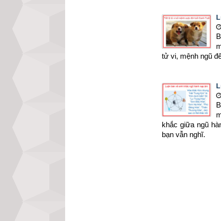
L
B
m
tử vi, mệnh ngũ đ
L
B
m
khắc giữa ngũ hà
bạn vẫn nghĩ.