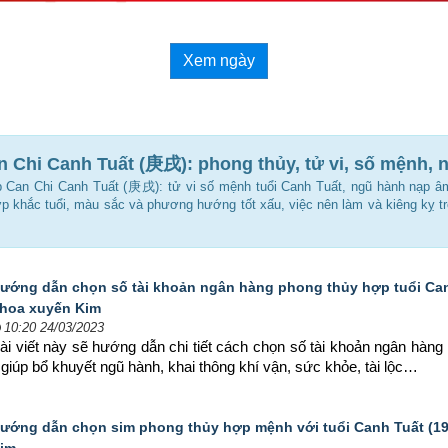
Xem ngày
n Chi Canh Tuất (庚戌): phong thủy, tử vi, số mệnh, 
p Can Chi Canh Tuất (庚戌): tử vi số mệnh tuổi Canh Tuất, ngũ hành nạp 
p khắc tuổi, màu sắc và phương hướng tốt xấu, việc nên làm và kiêng kỵ t
ướng dẫn chọn số tài khoản ngân hàng phong thủy hợp tuổi Can
hoa xuyến Kim
10:20 24/03/2023
ài viết này sẽ hướng dẫn chi tiết cách chọn số tài khoản ngân hàn
giúp bổ khuyết ngũ hành, khai thông khí vận, sức khỏe, tài lộc…
ướng dẫn chọn sim phong thủy hợp mệnh với tuổi Canh Tuất (19