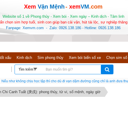
Xem
Vận Mệnh
-
xem
VM
.com
Website số 1 về Phong thủy - Xem bói - Xem ngày – Kinh dịch - Tâm linh
ấn chọn sim hợp tuổi, sinh con giúp bạn cải vận, hút tài lộc, sự nghiệp thăng 
Fanpage: Xemvm.com - Zalo: 0926.138.186 - Hotline: 0926.138.186
tốt xấu
Kinh dịch
Sim phong thủy
Xem bói biển số xe
Chọn sim số
Nếu như không chịu học tập thì cho dù đi vạn dặm đường cũng chỉ là anh đưa thư
n Chi Canh Tuất (庚戌): phong thủy, tử vi, số mệnh, ngày giờ