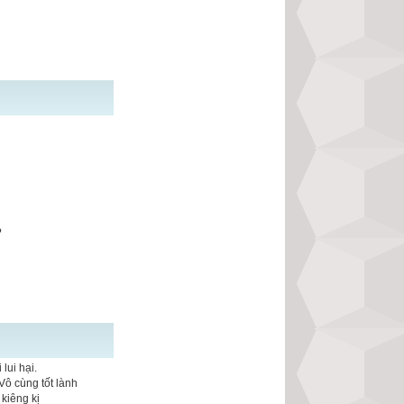
?
lui hại.
Vô cùng tốt lành
kiêng kị