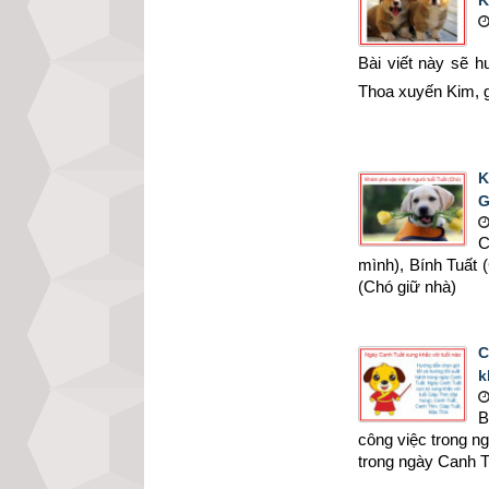
K
Bài viết này sẽ 
Thoa xuyến Kim, g
K
G
C
mình), Bính Tuất 
(Chó giữ nhà)
C
k
B
công việc trong n
trong ngày Canh T