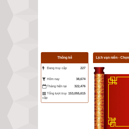
Thống kê
Lịch vạn niên - Chọn
Đang truy cập
227
38,674
Hôm nay
Tháng hiện tại
322,476
Tổng lượt truy
153,055,615
cập