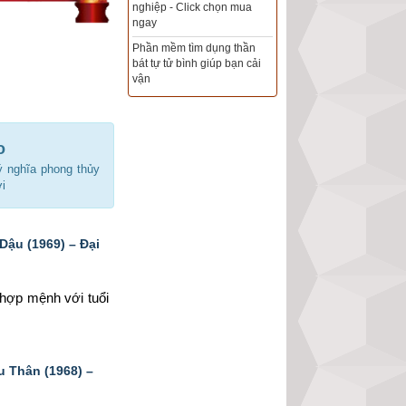
Xem ngày đẹp - chọn ngày
tốt khởi sự theo kinh dịch
chính xác nhất
Tổng Kho Sim Năm sinh 0x -
9x - 8x -7x -6x giá rẻ nhất thị
trường - Click xem ngay
o
ý nghĩa phong thủy
i
ậu (1969) – Đại
g hợp mệnh 
với tuổi 
 Thân (1968) –