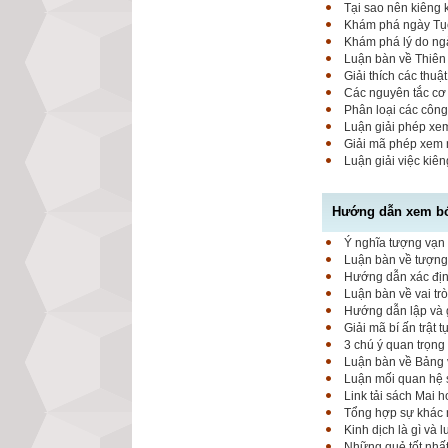
Tại sao nên kiêng
Khám phá ngày Tục 
Khám phá lý do ngà
Luận bàn về Thiên 
Giải thích các thuậ
Các nguyên tắc cơ 
Phân loại các công
Luận giải phép xem
Giải mã phép xem 
Luận giải việc kiê
Hướng dẫn xem bói
Ý nghĩa tượng vạn 
Luận bàn về tượng 
Hướng dẫn xác định
Luận bàn về vai tr
Hướng dẫn lập và g
Giải mã bí ấn trật 
3 chú ý quan trọng
Luận bàn về Bảng 
Luận mối quan hệ 
Link tải sách Mai 
Tổng hợp sự khác 
Kinh dịch là gì và 
Những quẻ tốt nhất