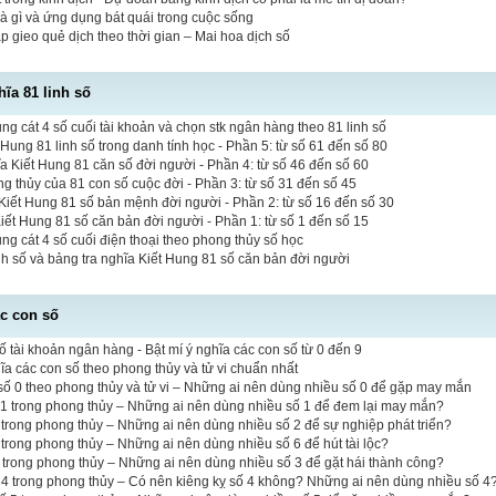
là gì và ứng dụng bát quái trong cuộc sống
 gieo quẻ dịch theo thời gian – Mai hoa dịch số
hĩa 81 linh số
 cát 4 số cuối tài khoản và chọn stk ngân hàng theo 81 linh số
 Hung 81 linh số trong danh tính học - Phần 5: từ số 61 đến số 80
a Kiết Hung 81 căn số đời người - Phần 4: từ số 46 đến số 60
ng thủy của 81 con số cuộc đời - Phần 3: từ số 31 đến số 45
iết Hung 81 số bản mệnh đời người - Phần 2: từ số 16 đến số 30
Kiết Hung 81 số căn bản đời người - Phần 1: từ số 1 đến số 15
 cát 4 số cuối điện thoại theo phong thủy số học
inh số và bảng tra nghĩa Kiết Hung 81 số căn bản đời người
ác con số
ố tài khoản ngân hàng - Bật mí ý nghĩa các con số từ 0 đến 9
hĩa các con số theo phong thủy và tử vi chuẩn nhất
ố 0 theo phong thủy và tử vi – Những ai nên dùng nhiều số 0 để gặp may mắn
 1 trong phong thủy – Những ai nên dùng nhiều số 1 để đem lại may mắn?
 2 trong phong thủy – Những ai nên dùng nhiều số 2 để sự nghiệp phát triển?
6 trong phong thủy – Những ai nên dùng nhiều số 6 để hút tài lộc?
3 trong phong thủy – Những ai nên dùng nhiều số 3 để gặt hái thành công?
 4 trong phong thủy – Có nên kiêng kỵ số 4 không? Những ai nên dùng nhiều số 4