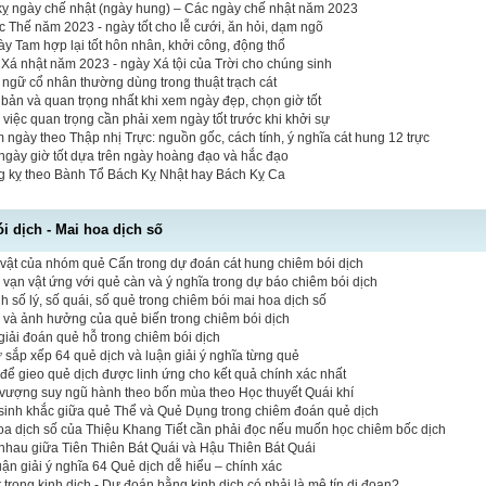
 kỵ ngày chế nhật (ngày hung) – Các ngày chế nhật năm 2023
Thế năm 2023 - ngày tốt cho lễ cưới, ăn hỏi, dạm ngõ
y Tam hợp lại tốt hôn nhân, khởi công, động thổ
Xá nhật năm 2023 - ngày Xá tội của Trời cho chúng sinh
t ngữ cổ nhân thường dùng trong thuật trạch cát
bản và quan trọng nhất khi xem ngày đẹp, chọn giờ tốt
 việc quan trọng cần phải xem ngày tốt trước khi khởi sự
 ngày theo Thập nhị Trực: nguồn gốc, cách tính, ý nghĩa cát hung 12 trực
ngày giờ tốt dựa trên ngày hoàng đạo và hắc đạo
ng kỵ theo Bành Tổ Bách Kỵ Nhật hay Bách Kỵ Ca
 dịch - Mai hoa dịch số
vật của nhóm quẻ Cấn trong dự đoán cát hung chiêm bói dịch
vạn vật ứng với quẻ càn và ý nghĩa trong dự báo chiêm bói dịch
 số lý, số quái, số quẻ trong chiêm bói mai hoa dịch số
ò và ảnh hưởng của quẻ biến trong chiêm bói dịch
iải đoán quẻ hỗ trong chiêm bói dịch
tự sắp xếp 64 quẻ dịch và luận giải ý nghĩa từng quẻ
 để gieo quẻ dịch được linh ứng cho kết quả chính xác nhất
vượng suy ngũ hành theo bốn mùa theo Học thuyết Quái khí
sinh khắc giữa quẻ Thể và Quẻ Dụng trong chiêm đoán quẻ dịch
hoa dịch số của Thiệu Khang Tiết cần phải đọc nếu muốn học chiêm bốc dịch
nhau giữa Tiên Thiên Bát Quái và Hậu Thiên Bát Quái
luận giải ý nghĩa 64 Quẻ dịch dễ hiểu – chính xác
 trong kinh dịch - Dự đoán bằng kinh dịch có phải là mê tín dị đoan?