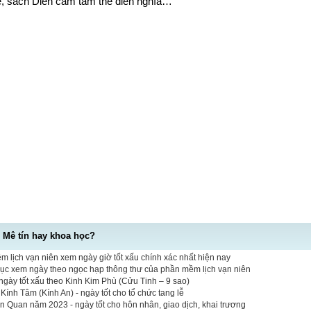
ế, sách Diễn cầm tam thế diễn nghĩa…
- Mê tín hay khoa học?
 lịch vạn niên xem ngày giờ tốt xấu chính xác nhất hiện nay
mục xem ngày theo ngọc hạp thông thư của phần mềm lịch vạn niên
gày tốt xấu theo Kinh Kim Phù (Cửu Tinh – 9 sao)
ính Tâm (Kính An) - ngày tốt cho tổ chức tang lễ
n Quan năm 2023 - ngày tốt cho hôn nhân, giao dịch, khai trương