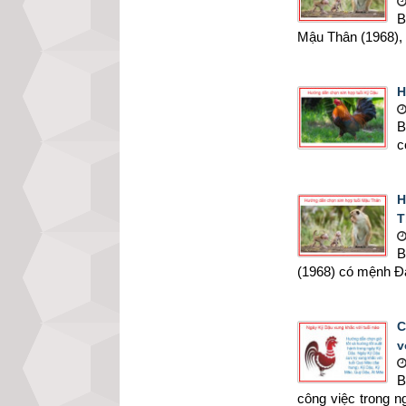
B
Mậu Thân (1968), 
H
B
c
H
T
B
(1968) có mệnh Đại
C
v
B
công việc trong 