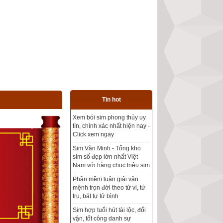
Tin hot
Tổng kho sim phong thủy -
Sim hợp tuổi - Sim hợp
mệnh giá rẻ nhất thị trường
Xem bói sim phong thủy
theo khoa học tử vi, tứ trụ
chính xác nhất
Mua sim Thần tài, Thần tài
theo bạn! Giao sim miễn phí