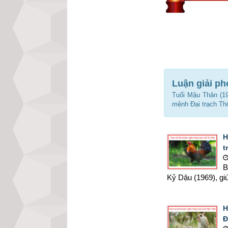
Luận giải p
Tuổi Mậu Thân (19
mệnh Đại trạch Th
H
t
B
Kỷ Dậu (1969), giú
H
Đ