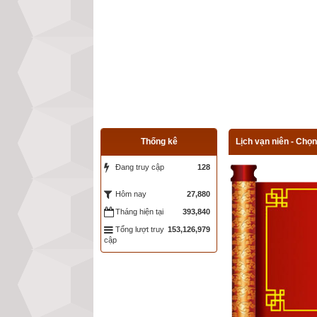
Thống kê
Lịch vạn niên - Chọn
Đang truy cập
128
27,880
Hôm nay
Tháng hiện tại
393,840
Tổng lượt truy
153,126,979
cập