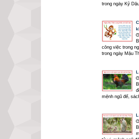
trong ngày Kỷ Dậu
C
k
B
công việc trong 
trong ngày Mậu T
L
B
đ
mệnh ngũ đế, sác
L
B
m