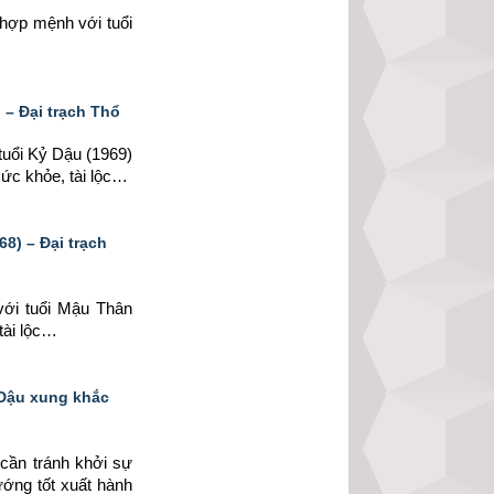
g hợp mệnh 
với tuổi 
– Đại trạch Thổ
tuổi Kỷ Dậu (1969) 
sức khỏe, tài lộc…
8) – Đại trạch
với tuổi Mậu Thân 
tài lộc…
 Dậu xung khắc
cần tránh khởi sự 
ướng tốt xuất hành 