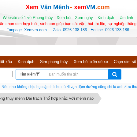
Xem
Vận Mệnh
-
xem
VM
.com
Website số 1 về Phong thủy - Xem bói - Xem ngày – Kinh dịch - Tâm linh
ấn chọn sim hợp tuổi, sinh con giúp bạn cải vận, hút tài lộc, sự nghiệp thăng 
Fanpage: Xemvm.com - Zalo: 0926.138.186 - Hotline: 0926.138.186
tốt xấu
Kinh dịch
Sim phong thủy
Xem bói biển số xe
Chọn sim số
Nếu như không chịu học tập thì cho dù đi vạn dặm đường cũng chỉ là anh đưa thư
ong thủy mệnh Đại trạch Thổ hợp khắc với mệnh nào