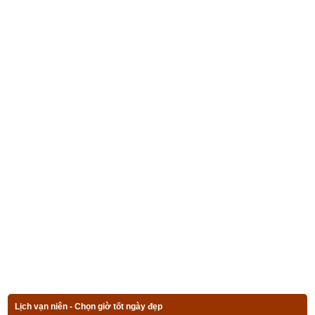
Lịch vạn niên - Chọn giờ tốt ngày đẹp