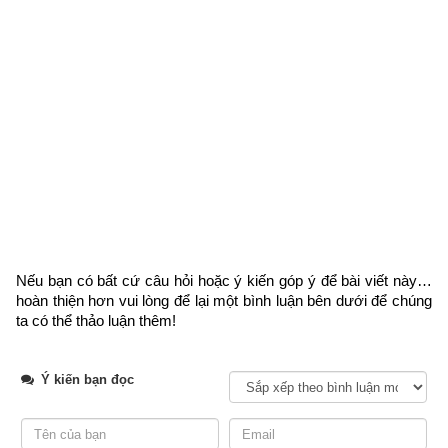
Chính vì vậy, việc sở hữu số tài khoản ngân hàng đẹp và hợp 
phong thủy chưa bao giờ trở nên dễ dàng đến vậy. Tương tự 
như số điện thoại thì
số tài khoản ngân hàng
 chỉ đẹp thôi mà 
Nếu bạn có bất cứ câu hỏi hoặc ý kiến góp ý để bài viết này… 
không hợp tuổi với người sở hữu thì cũng không có giá trị gì 
hoàn thiện hơn vui lòng
 để lại một bình luận bên dưới để chúng 
cả vì nó sẽ mang lại xui xẻo, bất hạnh cho người sở hữu. 
ta có thể thảo luận thêm!
Điều này tương tự như xem ngày đẹp, cùng là ngày đẹp được 
mọi người công nhận nhưng tại sao tổ chức đám cưới có 
Ý kiến bạn đọc
người thì gặp may mắn thuận lợi nhưng cũng có người đi đón 
dâu lại gặp nạn giao thông…đó là bởi vì ngày đó tuy đẹp 
nhưng lại xung khắc mạnh với tuổi của cô dâu chú rể. Hoặc 