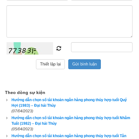
số điện thoại cũng vậy cũng là số điện thoại đó nhưng người 
này dùng thì lại thấy vận số càng lúc càng suy, bán đi cho 
người khác thì chủ mới dùng lại thấy công việc ngày càng 
may mắn thuận lợi hơn, đó là bởi vì số điện thoại đó khắc với 
tuổi của chủ cũ và hợp với tuổi của chủ mới. Như vậy tiêu chí 
để chọn số tài khoản ngân hàng đầu tiên phải là hợp tuổi, tiếp 
đến mới là có phong thủy tốt, rồi cuối cùng mới là
số tài khoản 
đẹp
.
1. Hướng dẫn chọn số tài khoản có ngũ hành hợp tuổi 
1998 Mậu Dần (
戊寅
)
Theo dòng sự kiện
Hướng dẫn chọn số tài khoản ngân hàng phong thủy hợp tuổi Quý
Hợi (1983) – Đại hải Thủy
(07/04/2023)
Hướng dẫn chọn số tài khoản ngân hàng phong thủy hợp tuổi Nhâm
Tuất (1982) – Đại hải Thủy
(05/04/2023)
Hướng dẫn chọn số tài khoản ngân hàng phong thủy hợp tuổi Tân