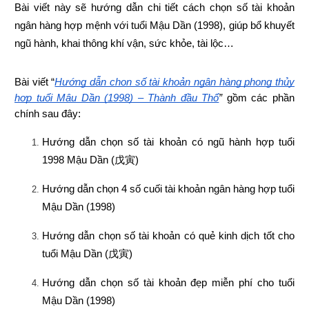
Bài viết này sẽ hướng dẫn chi tiết cách chọn số tài khoản 
ngân hàng hợp mệnh 
với tuổi Mậu Dần (1998), giúp bổ khuyết 
ngũ hành, khai thông khí vận, sức khỏe, tài lộc…
Bài viết “
Hướng dẫn chọn số tài khoản ngân hàng phong thủy 
hợp tuổi Mậu Dần (1998) – Thành đầu Thổ
”
 gồm các phần 
chính sau đây:
Hướng dẫn chọn số tài khoản có ngũ hành hợp tuổi 
1998 Mậu Dần (
戊寅
)
Hướng dẫn chọn 4 số cuối tài khoản ngân hàng hợp tuổi 
Mậu Dần (1998)
Hướng dẫn chọn số tài khoản có quẻ kinh dịch tốt cho 
tuổi Mậu Dần (
戊寅
)
Hướng dẫn chọn số tài khoản đẹp miễn phí cho tuổi 
Mậu Dần (1998)