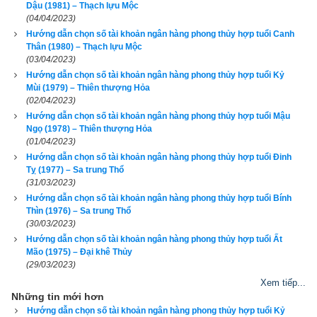
Dậu (1981) – Thạch lựu Mộc
(04/04/2023)
Hướng dẫn chọn số tài khoản ngân hàng phong thủy hợp tuổi Canh
Thân (1980) – Thạch lựu Mộc
(03/04/2023)
Hướng dẫn chọn số tài khoản ngân hàng phong thủy hợp tuổi Kỷ
Mùi (1979) – Thiên thượng Hỏa
(02/04/2023)
Hướng dẫn chọn số tài khoản ngân hàng phong thủy hợp tuổi Mậu
Mậu Dần
 (
) là kết hợp thứ 15 trong hệ thống đánh số 
Can 
戊寅
Ngọ (1978) – Thiên thượng Hỏa
Chi
 của người Á Đông. Nó được kết hợp từ
Thiên can Mậu
(01/04/2023)
(Số thứ tự 5 - Dương Thổ) và
Địa chi Dần
 (Số thứ tự 3 - 
Hướng dẫn chọn số tài khoản ngân hàng phong thủy hợp tuổi Đinh
Tỵ (1977) – Sa trung Thổ
Dương Mộc).
Tuổi Mậu Dần
 Xương CON CỌP, Tướng tinh 
(31/03/2023)
CON THUỒNG LUỒNG, Vận số
Quá Sơn Chi Hổ
 (Hổ qua 
Hướng dẫn chọn số tài khoản ngân hàng phong thủy hợp tuổi Bính
Thìn (1976) – Sa trung Thổ
núi).
(30/03/2023)
Hướng dẫn chọn số tài khoản ngân hàng phong thủy hợp tuổi Ất
Theo
bảng tra mệnh cung phi bát trạch
 thì Tuổi Mậu Dần 1998 
Mão (1975) – Đại khê Thủy
nam có mệnh Số 2 –
Nhị Hắc
 – Cung phi là cung Khôn thuộc 
(29/03/2023)
nhóm
Tây Tứ Trạch
 (Tây Tứ Mệnh) nên chọn vợ có cung 
Xem tiếp...
Những tin mới hơn
mệnh Khôn (Số 2), Càn (Số 6), Đoài (số 7), Cấn (số 8) và các 
Hướng dẫn chọn số tài khoản ngân hàng phong thủy hợp tuổi Kỷ
hướng tốt là Đông Bắc, Chính Tây, Tây Bắc, Tây Nam. Tránh 