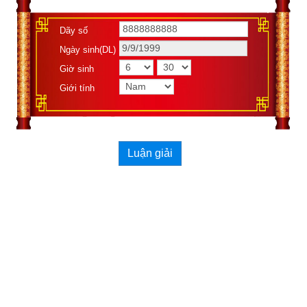
Dãy số
Ngày sinh(DL)
Giờ sinh
Giới tính
Luận giải