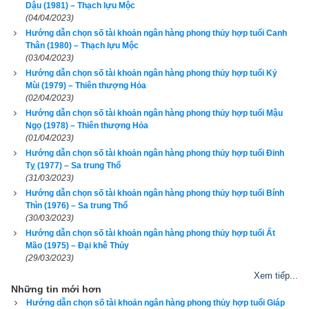
Dậu (1981) – Thạch lựu Mộc
(04/04/2023)
Hướng dẫn chọn số tài khoản ngân hàng phong thủy hợp tuổi Canh
Thân (1980) – Thạch lựu Mộc
(03/04/2023)
Hướng dẫn chọn số tài khoản ngân hàng phong thủy hợp tuổi Kỷ
Mùi (1979) – Thiên thượng Hỏa
Quý Dậu
 (
) là kết hợp thứ 10 trong hệ thống đánh số 
Can 
癸酉
(02/04/2023)
Chi
 của người Á Đông. Nó được kết hợp từ
Thiên can Quý
Hướng dẫn chọn số tài khoản ngân hàng phong thủy hợp tuổi Mậu
(Số thứ tự 10 - Âm Thủy) và
Địa chi
Dậu (Số thứ tự 10 - Âm 
Ngọ (1978) – Thiên thượng Hỏa
(01/04/2023)
Kim).
Hướng dẫn chọn số tài khoản ngân hàng phong thủy hợp tuổi Đinh
Tỵ (1977) – Sa trung Thổ
Tuổi Quý Dậu
 Xương CON GÀ, Tướng tinh CON ĐƯỜI ƯƠI, 
(31/03/2023)
Vận số 
Lâu Túc Kê
 (Gà đậu trên lầu gác) có sách gọi là Thê 
Hướng dẫn chọn số tài khoản ngân hàng phong thủy hợp tuổi Bính
Thìn (1976) – Sa trung Thổ
Túc Chi Kê (gà ngủ trên cây).
(30/03/2023)
Hướng dẫn chọn số tài khoản ngân hàng phong thủy hợp tuổi Ất
Theo
bảng tra mệnh cung phi bát trạch
 thì Tuổi Quý Dậu 1993 
Mão (1975) – Đại khê Thủy
nam có mệnh Số 7 –
Thất Xích
 – Cung phi là cung Đoài thuộc 
(29/03/2023)
nhóm
Tây Tứ Trạch
 (Tây Tứ Mệnh) nên chọn vợ có cung 
Xem tiếp...
Những tin mới hơn
mệnh Khôn (Số 2), Càn (Số 6), Đoài (số 7), Cấn (số 8) và các 
Hướng dẫn chọn số tài khoản ngân hàng phong thủy hợp tuổi Giáp