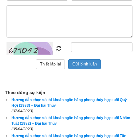
này dùng thì lại thấy vận số càng lúc càng suy, bán đi cho 
người khác thì chủ mới dùng lại thấy công việc ngày càng 
may mắn thuận lợi hơn, đó là bởi vì số điện thoại đó khắc với 
tuổi của chủ cũ và hợp với tuổi của chủ mới. Như vậy tiêu chí 
để chọn số tài khoản ngân hàng đầu tiên phải là hợp tuổi, tiếp 
đến mới là có phong thủy tốt, rồi cuối cùng mới là
số tài khoản 
đẹp
.
1. Hướng dẫn chọn số tài khoản có ngũ hành hợp tuổi 
1993 Quý Dậu (
癸酉
)
Theo dòng sự kiện
Hướng dẫn chọn số tài khoản ngân hàng phong thủy hợp tuổi Quý
Hợi (1983) – Đại hải Thủy
(07/04/2023)
Hướng dẫn chọn số tài khoản ngân hàng phong thủy hợp tuổi Nhâm
Tuất (1982) – Đại hải Thủy
(05/04/2023)
Hướng dẫn chọn số tài khoản ngân hàng phong thủy hợp tuổi Tân