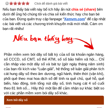
Click để đánh giá bài viết
Nếu bạn thấy bài viết này bổ ích hãy ấn nút 
chia sẻ (share) 
bên 
- Dịch vụ mở số tài khoản trùng với số điện thoại: miễn phí
dưới để ủng hộ chúng tôi và chia sẻ kiến thức hay cho bạn bè 
của bạn. Đừng quên truy cập fanpage
“
Xemvm.com
” để cập nhật 
- Dịch vụ mở số tài khoản trùng với ngày tháng năm sinh (8 
các bài viết và các chương trình khuyến mãi mới nhất. Cám ơn 
số): miễn phí
bạn rất nhiều!
- Dịch vụ mở số tài khoản trùng với CMT, CCCD: miễn phí
- Dịch vụ mở số tài khoản tự chọn (có thu phí): chọn được tất 
cả các số chỉ có ngân hàng MB, SHB và VP bank còn các 
Phần mềm xem bói dãy số bất kỳ của số tài khoản ngân hàng, 
ngân hàng khác chỉ cho chọn một vài số như sau: Vietinbank 
số CCCD, số CMT, số thẻ ATM, số sổ bảo hiểm xã hội… Chỉ 
cần nhập vào một dãy số và bát tự (giờ ngày tháng năm sinh) 
(tối đa 9 số trong 12 số, MSB (tối đa 6 số trong 12 số), OCB 
của bạn rồi kích vào “Luận giải”, hệ thống sẽ luận giải phân tích 
(tối đa 9 số trong 16 số), TPBank (tối đa 3 số trong 11 số), 
cát hung dãy số theo âm dương, ngũ hành, thiên thời (vận khí), 
Nam A Bank (tối đa 6 số trong 16 số), PG Bank (tối đa 10 số 
phối quẻ theo mai hoa dịch số để tính ra quẻ chủ, quẻ hỗ, quẻ 
biến, hào động, tính tổng nút dãy số, tính hung cát 4 số cuối 
trong 13 số), Sacombank (tối đa 4 số trong 12 số), SCB (tối đa 
theo 81 linh số… Hãy thử một lần để cảm nhận sự khác biệt so 
10 số trong 11 số), LienVietPostBank (tối đa 10 số trong 12 
với các phần mềm xem bói dãy số khác.
số), PVcomBank (tối đa 9 số trong 12 số),  Oceanbank (tối đa 
Xem bói dãy số
4 số trong 17 số).