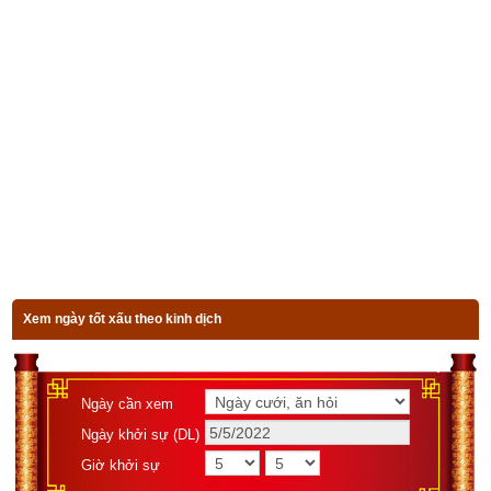
ở bên dưới.
Xem bói vận mệnh trọn đời
Ngày sinh(DL)
Giờ sinh
Giới tính
Xem ngày tốt xấu theo kinh dịch
Luận giải
Ngày cần xem
Ngày khởi sự (DL)
Giờ khởi sự
Đầu tiên nhưng lại là quan trọng nhất trong chọn
số tài khoản 