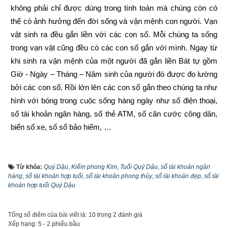
không phải chỉ được dùng trong tính toán mà chúng còn có 
thể có ảnh hưởng đến đời sống và vận mệnh con người. Vạn 
vật sinh ra đều gắn liền với các con số. Mỗi chúng ta sống 
trong vạn vật cũng đều có các con số gắn với mình. Ngay từ 
khi sinh ra vận mệnh của một người đã gắn liền Bát tự gồm 
Giờ - Ngày – Tháng – Năm sinh của người đó được đo lường 
bởi các con số. Rồi lớn lên các con số gắn theo chúng ta như 
hình với bóng trong cuộc sống hàng ngày như số điện thoại, 
số tài khoản ngân hàng, số thẻ ATM, số căn cước công dân, 
biển số xe, số sổ bảo hiểm, …
Trước đây khi đăng ký tài khoản ngân hàng thì khách hàng 
được ngân hàng cấp số tài khoản ngẫu nhiên từ 7 đến 17 số 
Từ khóa:
Quý Dậu
,
Kiếm phong Kim
,
Tuổi Quý Dậu
,
số tài khoản ngân
tùy thuộc vào từng ngân hàng, vì là ngẫu nhiên nên không 
hàng
,
số tài khoản hợp tuổi
,
số tài khoản phong thủy
,
số tài khoản đẹp
,
số tài
khoản hợp tuổi Quý Dậu
theo qui luật nào cả và rất khó nhớ. Tuy nhiên cùng với sự 
phát triển của công nghệ, từ năm 2021 hầu hết các ngân hàng 
đã cho phép khách hàng tự chọn số tài khoản theo ý thích 
Tổng số điểm của bài viết là: 10 trong 2 đánh giá
Xếp hạng:
5
-
2
phiếu bầu
như sau: