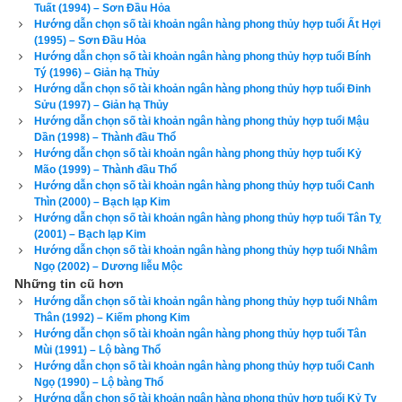
hướng tốt là Đông Bắc, Chính Tây, Tây Bắc, Tây Nam. Tránh 
Tuất (1994) – Sơn Đầu Hỏa
chọn vợ thuộc nhóm
Đông Tứ Trạch
 có cung mệnh Khảm (Số 
Hướng dẫn chọn số tài khoản ngân hàng phong thủy hợp tuổi Ất Hợi
(1995) – Sơn Đầu Hỏa
1), Chấn (số 3), Tốn (số 4), Ly (Số 9) và các hướng xấu là 
Hướng dẫn chọn số tài khoản ngân hàng phong thủy hợp tuổi Bính
Chính Bắc, Chính Đông, Chính Nam, Đông Nam.
Tý (1996) – Giản hạ Thủy
Hướng dẫn chọn số tài khoản ngân hàng phong thủy hợp tuổi Đinh
Sửu (1997) – Giản hạ Thủy
Xem chi tiết luận tính cách, bảng cửu cung phi tinh, hướng tốt 
Hướng dẫn chọn số tài khoản ngân hàng phong thủy hợp tuổi Mậu
xấu, Bảng phối cung phi vợ chồng của mệnh Số 7 – Thất Xích 
Dần (1998) – Thành đầu Thổ
Hướng dẫn chọn số tài khoản ngân hàng phong thủy hợp tuổi Kỷ
–
bát trạch cung Đoài
 qua bài viết sau: “
Luận giải phong thủy 
Mão (1999) – Thành đầu Thổ
người có mệnh bát trạch cung Đoài - Thất Xích (Số 7)
”
Hướng dẫn chọn số tài khoản ngân hàng phong thủy hợp tuổi Canh
Thìn (2000) – Bạch lạp Kim
Theo
bảng tra mệnh cung phi bát trạch
 thì Tuổi Quý Dậu 1993 
Hướng dẫn chọn số tài khoản ngân hàng phong thủy hợp tuổi Tân Tỵ
(2001) – Bạch lạp Kim
nữ có mệnh Số 8 –
Bát Bạch
 – Cung phi là cung Cấn thuộc 
Hướng dẫn chọn số tài khoản ngân hàng phong thủy hợp tuổi Nhâm
nhóm
Tây Tứ Trạch
 (Tây Tứ Mệnh) nên chọn chồng có cung 
Ngọ (2002) – Dương liễu Mộc
Những tin cũ hơn
mệnh Khôn (Số 2), Càn (Số 6), Đoài (số 7), Cấn (số 8) và các 
Hướng dẫn chọn số tài khoản ngân hàng phong thủy hợp tuổi Nhâm
hướng tốt là Đông Bắc, Chính Tây, Tây Bắc, Tây Nam. Tránh 
Thân (1992) – Kiếm phong Kim
chọn chồng thuộc nhóm
Đông Tứ Trạch
 có cung mệnh Khảm 
Hướng dẫn chọn số tài khoản ngân hàng phong thủy hợp tuổi Tân
Mùi (1991) – Lộ bàng Thổ
(Số 1), Chấn (số 3), Tốn (số 4), Ly (Số 9) và các hướng xấu là 
Hướng dẫn chọn số tài khoản ngân hàng phong thủy hợp tuổi Canh
Chính Bắc, Chính Đông, Chính Nam, Đông Nam.
Ngọ (1990) – Lộ bàng Thổ
Hướng dẫn chọn số tài khoản ngân hàng phong thủy hợp tuổi Kỷ Tỵ