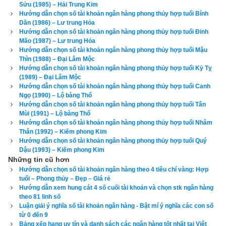
Sửu (1985) – Hải Trung Kim
1), Chấn (số 3), Tốn (số 4), Ly (Số 9) và các hướng xấu là 
Hướng dẫn chọn số tài khoản ngân hàng phong thủy hợp tuổi Bính
Chính Bắc, Chính Đông, Chính Nam, Đông Nam.
Dần (1986) – Lư trung Hỏa
Hướng dẫn chọn số tài khoản ngân hàng phong thủy hợp tuổi Đinh
Xem chi tiết luận tính cách, bảng cửu cung phi tinh, hướng tốt 
Mão (1987) – Lư trung Hỏa
Hướng dẫn chọn số tài khoản ngân hàng phong thủy hợp tuổi Mậu
xấu, Bảng phối cung phi vợ chồng của mệnh Số 7 – Thất Xích 
Thìn (1988) – Đại Lâm Mộc
–
bát trạch cung Đoài
 qua bài viết sau: “
Luận giải phong thủy 
Hướng dẫn chọn số tài khoản ngân hàng phong thủy hợp tuổi Kỷ Tỵ
(1989) – Đại Lâm Mộc
người có mệnh bát trạch cung Đoài - Thất Xích (Số 7)
”
Hướng dẫn chọn số tài khoản ngân hàng phong thủy hợp tuổi Canh
Ngọ (1990) – Lộ bàng Thổ
Theo
bảng tra mệnh cung phi bát trạch
 thì Tuổi Giáp Tý nữ có 
Hướng dẫn chọn số tài khoản ngân hàng phong thủy hợp tuổi Tân
mệnh Số 8 –
Bát Bạch
 – Cung phi là cung Cấn thuộc nhóm
Mùi (1991) – Lộ bàng Thổ
Hướng dẫn chọn số tài khoản ngân hàng phong thủy hợp tuổi Nhâm
Tây Tứ Trạch
 (Tây Tứ Mệnh) nên chọn chồng có cung mệnh 
Thân (1992) – Kiếm phong Kim
Khôn (Số 2), Càn (Số 6), Đoài (số 7), Cấn (số 8) và các 
Hướng dẫn chọn số tài khoản ngân hàng phong thủy hợp tuổi Quý
Dậu (1993) – Kiếm phong Kim
hướng tốt là Đông Bắc, Chính Tây, Tây Bắc, Tây Nam. Tránh 
Những tin cũ hơn
chọn chồng thuộc nhóm
Đông Tứ Trạch
 có cung mệnh Khảm 
Hướng dẫn chọn số tài khoản ngân hàng theo 4 tiêu chí vàng: Hợp
(Số 1), Chấn (số 3), Tốn (số 4), Ly (Số 9) và các hướng xấu là 
tuổi – Phong thủy – Đẹp – Giá rẻ
Hướng dẫn xem hung cát 4 số cuối tài khoản và chọn stk ngân hàng
Chính Bắc, Chính Đông, Chính Nam, Đông Nam.
theo 81 linh số
Luận giải ý nghĩa số tài khoản ngân hàng - Bật mí ý nghĩa các con số
Xem chi tiết luận tính cách, bảng cửu cung phi tinh, hướng tốt 
từ 0 đến 9
Bảng xếp hạng uy tín và danh sách các ngân hàng tốt nhất tại Việt