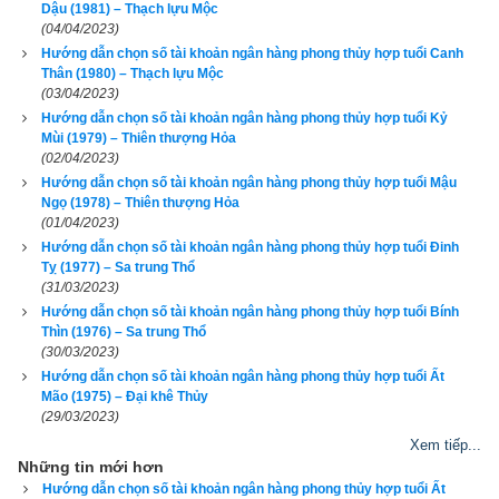
Dậu (1981) – Thạch lựu Mộc
(04/04/2023)
Hướng dẫn chọn số tài khoản ngân hàng phong thủy hợp tuổi Canh
Thân (1980) – Thạch lựu Mộc
(03/04/2023)
Hướng dẫn chọn số tài khoản ngân hàng phong thủy hợp tuổi Kỷ
Mùi (1979) – Thiên thượng Hỏa
Giáp Tý
 (
甲子
) là kết hợp thứ nhất trong hệ thống đánh số 
(02/04/2023)
Can Chi của người Á Đông. Nó được kết hợp từ
Thiên can 
Hướng dẫn chọn số tài khoản ngân hàng phong thủy hợp tuổi Mậu
Giáp
 (Số thứ tự 1 - Dương Mộc) và
Địa chi Tý
 (Số thứ tự 1 - 
Ngọ (1978) – Thiên thượng Hỏa
(01/04/2023)
Dương Thủy).
Tuổi Giáp Tý
 có Xương CON CHUỘT, Tướng 
Hướng dẫn chọn số tài khoản ngân hàng phong thủy hợp tuổi Đinh
tinh CON CHÓ SÓI, Vận số
Ốc thượng chi thử
 (chuột ở nóc 
Tỵ (1977) – Sa trung Thổ
(31/03/2023)
nhà).
Hướng dẫn chọn số tài khoản ngân hàng phong thủy hợp tuổi Bính
Thìn (1976) – Sa trung Thổ
Theo
bảng tra mệnh cung phi bát trạch
 thì Tuổi Giáp Tý nam 
(30/03/2023)
có mệnh Số 7 –
Thất Xích
 – Cung phi là cung Đoài thuộc 
Hướng dẫn chọn số tài khoản ngân hàng phong thủy hợp tuổi Ất
nhóm
Tây Tứ Trạch
 (Tây Tứ Mệnh) nên chọn vợ có cung 
Mão (1975) – Đại khê Thủy
(29/03/2023)
mệnh Khôn (Số 2), Càn (Số 6), Đoài (số 7), Cấn (số 8) và các 
Xem tiếp...
hướng tốt là Đông Bắc, Chính Tây, Tây Bắc, Tây Nam. Tránh 
Những tin mới hơn
chọn vợ thuộc nhóm
Đông Tứ Trạch
 có cung mệnh Khảm (Số 
Hướng dẫn chọn số tài khoản ngân hàng phong thủy hợp tuổi Ất