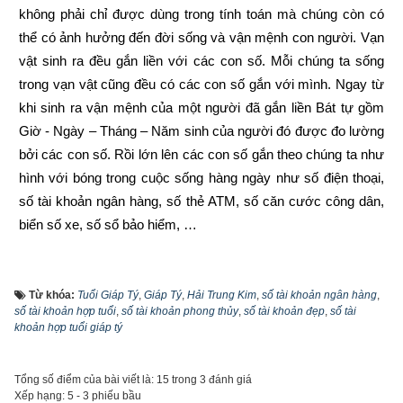
không phải chỉ được dùng trong tính toán mà chúng còn có 
thể có ảnh hưởng đến đời sống và vận mệnh con người. Vạn 
vật sinh ra đều gắn liền với các con số. Mỗi chúng ta sống 
trong vạn vật cũng đều có các con số gắn với mình. Ngay từ 
khi sinh ra vận mệnh của một người đã gắn liền Bát tự gồm 
Giờ - Ngày – Tháng – Năm sinh của người đó được đo lường 
bởi các con số. Rồi lớn lên các con số gắn theo chúng ta như 
hình với bóng trong cuộc sống hàng ngày như số điện thoại, 
số tài khoản ngân hàng, số thẻ ATM, số căn cước công dân, 
biển số xe, số sổ bảo hiểm, …
Trước đây khi đăng ký tài khoản ngân hàng thì khách hàng 
được ngân hàng cấp số tài khoản ngẫu nhiên từ 7 đến 17 số 
Từ khóa:
Tuổi Giáp Tý
,
Giáp Tý
,
Hải Trung Kim
,
số tài khoản ngân hàng
,
tùy thuộc vào từng ngân hàng, vì là ngẫu nhiên nên không 
số tài khoản hợp tuổi
,
số tài khoản phong thủy
,
số tài khoản đẹp
,
số tài
khoản hợp tuổi giáp tý
theo qui luật nào cả và rất khó nhớ. Tuy nhiên cùng với sự 
phát triển của công nghệ, từ năm 2021 hầu hết các ngân hàng 
đã cho phép khách hàng tự chọn số tài khoản theo ý thích 
Tổng số điểm của bài viết là: 15 trong 3 đánh giá
Xếp hạng:
5
-
3
phiếu bầu
như sau: