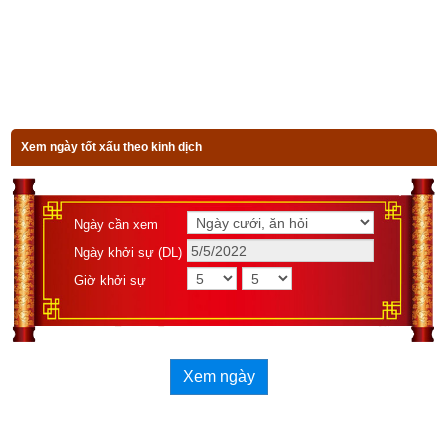
ở bên dưới.
Xem bói vận mệnh trọn đời
Xem ngày tốt xấu theo kinh dịch
Ngày sinh(DL)
Ngày cần xem
Giờ sinh
Ngày khởi sự (DL)
Giới tính
Giờ khởi sự
Luận giải
Xem ngày