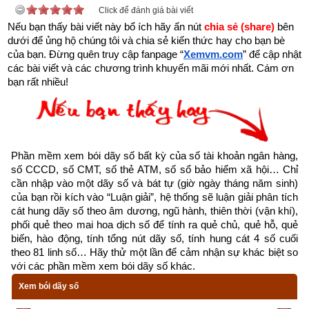
Click để đánh giá bài viết
Nếu bạn thấy bài viết này bổ ích hãy ấn nút 
chia sẻ (share) 
bên 
- Dịch vụ mở số tài khoản trùng với số điện thoại: miễn phí
dưới để ủng hộ chúng tôi và chia sẻ kiến thức hay cho bạn bè 
của bạn. Đừng quên truy cập fanpage
“
Xemvm.com
” để cập nhật 
- Dịch vụ mở số tài khoản trùng với ngày tháng năm sinh (8 
các bài viết và các chương trình khuyến mãi mới nhất. Cám ơn 
số): miễn phí
bạn rất nhiều!
- Dịch vụ mở số tài khoản trùng với CMT, CCCD: miễn phí
- Dịch vụ mở số tài khoản tự chọn (có thu phí): chọn được tất 
cả các số chỉ có ngân hàng MB, SHB và VP bank còn các 
Phần mềm xem bói dãy số bất kỳ của số tài khoản ngân hàng, 
ngân hàng khác chỉ cho chọn một vài số như sau: Vietinbank 
số CCCD, số CMT, số thẻ ATM, số sổ bảo hiểm xã hội… Chỉ 
cần nhập vào một dãy số và bát tự (giờ ngày tháng năm sinh) 
(tối đa 9 số trong 12 số, MSB (tối đa 6 số trong 12 số), OCB 
của bạn rồi kích vào “Luận giải”, hệ thống sẽ luận giải phân tích 
(tối đa 9 số trong 16 số), TPBank (tối đa 3 số trong 11 số), 
cát hung dãy số theo âm dương, ngũ hành, thiên thời (vận khí), 
Nam A Bank (tối đa 6 số trong 16 số), PG Bank (tối đa 10 số 
phối quẻ theo mai hoa dịch số để tính ra quẻ chủ, quẻ hỗ, quẻ 
biến, hào động, tính tổng nút dãy số, tính hung cát 4 số cuối 
trong 13 số), Sacombank (tối đa 4 số trong 12 số), SCB (tối đa 
theo 81 linh số… Hãy thử một lần để cảm nhận sự khác biệt so 
10 số trong 11 số), LienVietPostBank (tối đa 10 số trong 12 
với các phần mềm xem bói dãy số khác.
số), PVcomBank (tối đa 9 số trong 12 số),  Oceanbank (tối đa 
Xem bói dãy số
4 số trong 17 số).