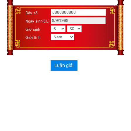
Dãy số
Ngày sinh(DL)
Giờ sinh
Giới tính
Luận giải