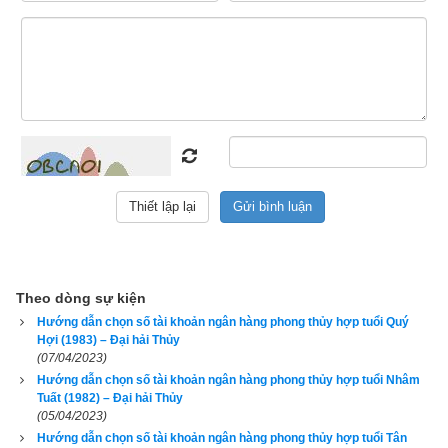
này dùng thì lại thấy vận số càng lúc càng suy, bán đi cho 
người khác thì chủ mới dùng lại thấy công việc ngày càng 
may mắn thuận lợi hơn, đó là bởi vì số điện thoại đó khắc với 
tuổi của chủ cũ và hợp với tuổi của chủ mới. Như vậy tiêu chí 
để chọn số tài khoản ngân hàng đầu tiên phải là hợp tuổi, tiếp 
đến mới là có phong thủy tốt, rồi cuối cùng mới là
số tài khoản 
đẹp
.
1. Hướng dẫn chọn số tài khoản có ngũ hành hợp tuổi 
1984 Giáp Tý (
甲子
)
Theo dòng sự kiện
Hướng dẫn chọn số tài khoản ngân hàng phong thủy hợp tuổi Quý
Hợi (1983) – Đại hải Thủy
(07/04/2023)
Hướng dẫn chọn số tài khoản ngân hàng phong thủy hợp tuổi Nhâm
Tuất (1982) – Đại hải Thủy
(05/04/2023)
Hướng dẫn chọn số tài khoản ngân hàng phong thủy hợp tuổi Tân