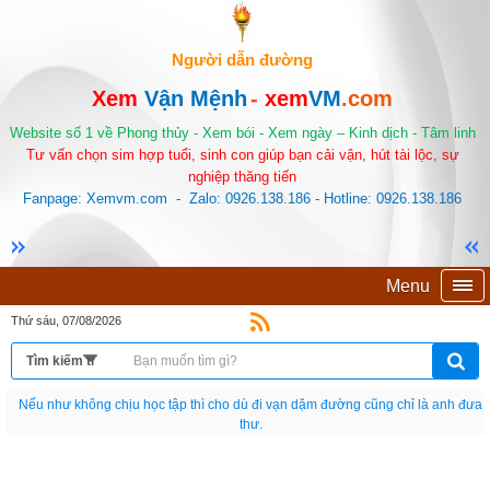
Người dẫn đường
Xem
Vận Mệnh
-
xem
VM
.com
Website số 1 về Phong thủy - Xem bói - Xem ngày – Kinh dịch - Tâm linh
Tư vấn chọn sim hợp tuổi, sinh con giúp bạn cải vận, hút tài lộc, sự
nghiệp thăng tiến
Fanpage: Xemvm.com - Zalo: 0926.138.186 - Hotline: 0926.138.186
Menu
Thứ sáu, 07/08/2026
Nếu như không chịu học tập thì cho dù đi vạn dặm đường cũng chỉ là anh đưa
thư.