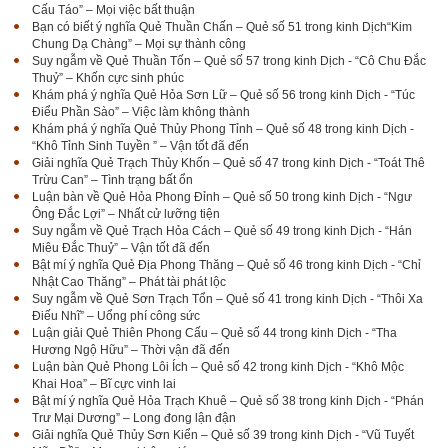
Cấu Táo” – Mọi việc bất thuận
Bạn có biết ý nghĩa Quẻ Thuần Chấn – Quẻ số 51 trong kinh Dịch“Kim
Chung Dạ Chàng” – Mọi sự thành công
Suy ngẫm về Quẻ Thuần Tốn – Quẻ số 57 trong kinh Dịch - “Cô Chu Đắc
Thuỷ” – Khốn cực sinh phúc
Khám phá ý nghĩa Quẻ Hỏa Sơn Lữ – Quẻ số 56 trong kinh Dịch - “Túc
Điểu Phần Sào” – Việc làm không thành
Khám phá ý nghĩa Quẻ Thủy Phong Tỉnh – Quẻ số 48 trong kinh Dịch -
“Khô Tỉnh Sinh Tuyền ” – Vận tốt đã đến
Giải nghĩa Quẻ Trạch Thủy Khốn – Quẻ số 47 trong kinh Dịch - “Toát Thê
Trừu Can” – Tình trạng bất ổn
Luận bàn về Quẻ Hỏa Phong Đỉnh – Quẻ số 50 trong kinh Dịch - “Ngư
Ông Đắc Lợi” – Nhất cử lưỡng tiện
Suy ngẫm về Quẻ Trạch Hỏa Cách – Quẻ số 49 trong kinh Dịch - “Hán
Miêu Đắc Thuỷ” – Vận tốt đã đến
Bật mí ý nghĩa Quẻ Địa Phong Thăng – Quẻ số 46 trong kinh Dịch - “Chỉ
Nhật Cao Thăng” – Phát tài phát lộc
Suy ngẫm về Quẻ Sơn Trạch Tổn – Quẻ số 41 trong kinh Dịch - “Thôi Xa
Điếu Nhĩ” – Uổng phí công sức
Luận giải Quẻ Thiên Phong Cấu – Quẻ số 44 trong kinh Dịch - “Tha
Hương Ngộ Hữu” – Thời vận đã đến
Luận bàn Quẻ Phong Lôi Ích – Quẻ số 42 trong kinh Dịch - “Khô Mộc
Khai Hoa” – Bĩ cực vinh lai
Bật mí ý nghĩa Quẻ Hỏa Trạch Khuê – Quẻ số 38 trong kinh Dịch - “Phán
Trư Mại Dương” – Long đong lận đận
Giải nghĩa Quẻ Thủy Sơn Kiển – Quẻ số 39 trong kinh Dịch - “Vũ Tuyết