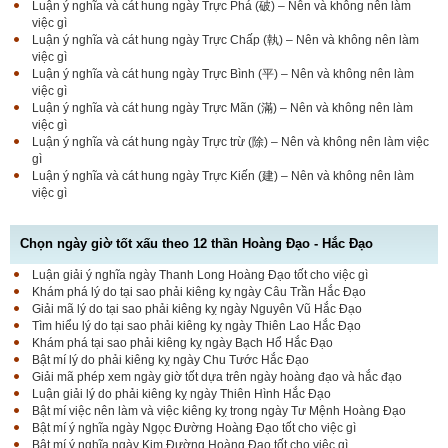
Luận ý nghĩa và cát hung ngày Trực Phá (破) – Nên và không nên làm
việc gì
Luận ý nghĩa và cát hung ngày Trực Chấp (執) – Nên và không nên làm
việc gì
Luận ý nghĩa và cát hung ngày Trực Bình (平) – Nên và không nên làm
việc gì
Luận ý nghĩa và cát hung ngày Trực Mãn (滿) – Nên và không nên làm
việc gì
Luận ý nghĩa và cát hung ngày Trực trừ (除) – Nên và không nên làm việc
gì
Luận ý nghĩa và cát hung ngày Trực Kiến (建) – Nên và không nên làm
việc gì
Chọn ngày giờ tốt xấu theo 12 thần Hoàng Đạo - Hắc Đạo
Luận giải ý nghĩa ngày Thanh Long Hoàng Đạo tốt cho việc gì
Luận bàn Sao Phòng tốt hay xấu – Tính chất và ý
Khám phá lý do tại sao phải kiêng kỵ ngày Câu Trần Hắc Đạo
nghĩa Phòng Nhật Thố
Giải mã lý do tại sao phải kiêng kỵ ngày Nguyên Vũ Hắc Đạo
Tìm hiểu lý do tại sao phải kiêng kỵ ngày Thiên Lao Hắc Đạo
Khám phá tại sao phải kiêng kỵ ngày Bạch Hổ Hắc Đạo
Bật mí lý do phải kiêng kỵ ngày Chu Tước Hắc Đạo
Bật mí Sao Đê tốt hay xấu – Tính chất và ý nghĩa
Giải mã phép xem ngày giờ tốt dựa trên ngày hoàng đạo và hắc đạo
Đê Thổ Lạc
Luận giải lý do phải kiêng kỵ ngày Thiên Hình Hắc Đạo
Bật mí việc nên làm và việc kiêng kỵ trong ngày Tư Mệnh Hoàng Đạo
Bật mí ý nghĩa ngày Ngọc Đường Hoàng Đạo tốt cho việc gì
Bật mí ý nghĩa ngày Kim Đường Hoàng Đạo tốt cho việc gì
Giải mã Sao Cang tốt hay xấu – Tính chất và ý