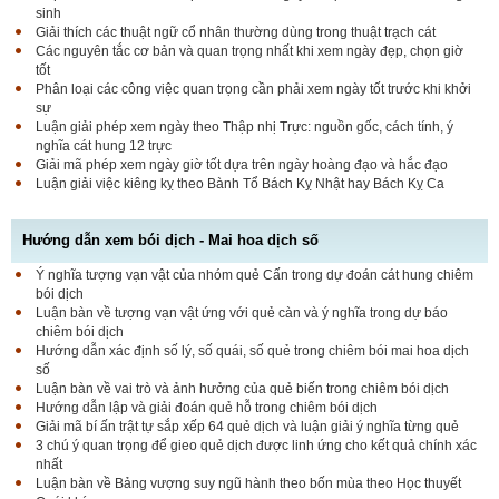
sinh
Giải thích các thuật ngữ cổ nhân thường dùng trong thuật trạch cát
Các nguyên tắc cơ bản và quan trọng nhất khi xem ngày đẹp, chọn giờ
tốt
Phân loại các công việc quan trọng cần phải xem ngày tốt trước khi khởi
sự
Luận giải phép xem ngày theo Thập nhị Trực: nguồn gốc, cách tính, ý
nghĩa cát hung 12 trực
Giải mã phép xem ngày giờ tốt dựa trên ngày hoàng đạo và hắc đạo
Luận giải việc kiêng kỵ theo Bành Tổ Bách Kỵ Nhật hay Bách Kỵ Ca
Hướng dẫn xem bói dịch - Mai hoa dịch số
Ý nghĩa tượng vạn vật của nhóm quẻ Cấn trong dự đoán cát hung chiêm
bói dịch
Luận bàn về tượng vạn vật ứng với quẻ càn và ý nghĩa trong dự báo
chiêm bói dịch
Hướng dẫn xác định số lý, số quái, số quẻ trong chiêm bói mai hoa dịch
số
Luận bàn về vai trò và ảnh hưởng của quẻ biến trong chiêm bói dịch
Hướng dẫn lập và giải đoán quẻ hỗ trong chiêm bói dịch
Giải mã bí ấn trật tự sắp xếp 64 quẻ dịch và luận giải ý nghĩa từng quẻ
3 chú ý quan trọng để gieo quẻ dịch được linh ứng cho kết quả chính xác
nhất
Luận bàn về Bảng vượng suy ngũ hành theo bốn mùa theo Học thuyết