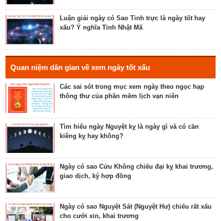
Luận bàn về ngày Thánh Tâm năm 2023 - ngày tốt
cho tế lễ, cầu phúc
Luận giải ngày có Sao Tinh trực là ngày tốt hay
xấu? Ý nghĩa Tinh Nhật Mã
Luận bàn về ngày Thiên Mã năm 2023 - ngày tốt
cho xuất hành, giao dịch, cầu tài lộc
Hé lộ ngày có Sao Liễu trực là ngày tốt hay xấu? Ý
Quan niệm dân gian về xem ngày tốt xấu
nghĩa Liễu Thổ Chương
Các sai sót trong mục xem ngày theo ngọc hạp
thông thư của phần mềm lịch vạn niên
Luận bàn ngày có Sao Quỷ chiếu là ngày tốt hay
xấu? Ý nghĩa Quỷ Kim Dương
Tìm hiểu ngày Nguyệt kỵ là ngày gì và có cần
kiêng kỵ hay không?
Bật mí ngày có Sao Tỉnh chiếu là ngày tốt hay
ngày xấu? Ý nghĩa Tỉnh Mộc Hãn
Ngày có sao Cửu Không chiếu đại kỵ khai trương,
giao dịch, ký hợp đồng
Giải mã ngày có Sao Sâm chiếu là ngày tốt hay
ngày xấu? Ý nghĩa Sâm Thủy Viên
Ngày có sao Nguyệt Sát (Nguyệt Hư) chiếu rất xấu
cho cưới xin, khai trương
Khám phá ngày có Sao Chủy là ngày tốt hay ngày