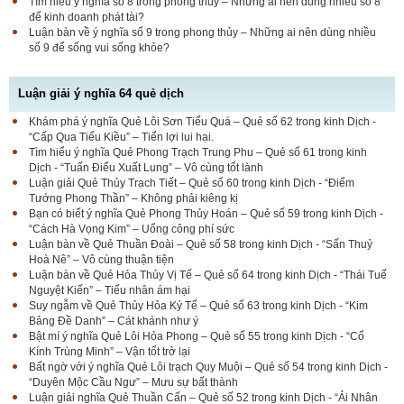
Tìm hiểu ý nghĩa số 8 trong phong thủy – Những ai nên dùng nhiều số 8
để kinh doanh phát tài?
Luận bàn về ý nghĩa số 9 trong phong thủy – Những ai nên dùng nhiều
số 9 để sống vui sống khỏe?
Luận giải ý nghĩa 64 quẻ dịch
Khám phá ý nghĩa Quẻ Lôi Sơn Tiểu Quá – Quẻ số 62 trong kinh Dịch -
“Cấp Qua Tiểu Kiều” – Tiến lợi lui hại.
Tìm hiểu ý nghĩa Quẻ Phong Trạch Trung Phu – Quẻ số 61 trong kinh
Dịch - “Tuấn Điểu Xuất Lung” – Vô cùng tốt lành
Luận giải Quẻ Thủy Trạch Tiết – Quẻ số 60 trong kinh Dịch - “Điểm
Tướng Phong Thần” – Không phải kiêng kị
Bạn có biết ý nghĩa Quẻ Phong Thủy Hoán – Quẻ số 59 trong kinh Dịch -
“Cách Hà Vọng Kim” – Uổng công phí sức
Luận bàn về Quẻ Thuần Đoài – Quẻ số 58 trong kinh Dịch - “Sấn Thuỷ
Hoà Nê” – Vô cùng thuận tiện
Luận bàn về Quẻ Hỏa Thủy Vị Tế – Quẻ số 64 trong kinh Dịch - “Thái Tuế
Nguyệt Kiến” – Tiểu nhân ám hại
Suy ngẫm về Quẻ Thủy Hỏa Ký Tế – Quẻ số 63 trong kinh Dịch - “Kim
Bảng Đề Danh” – Cát khánh như ý
Bật mí ý nghĩa Quẻ Lôi Hỏa Phong – Quẻ số 55 trong kinh Dịch - “Cổ
Kính Trùng Minh” – Vận tốt trở lại
Bất ngờ với ý nghĩa Quẻ Lôi trạch Quy Muội – Quẻ số 54 trong kinh Dịch -
“Duyên Mộc Cầu Ngư” – Mưu sự bất thành
Luận giải nghĩa Quẻ Thuần Cấn – Quẻ số 52 trong kinh Dịch - “Ải Nhân