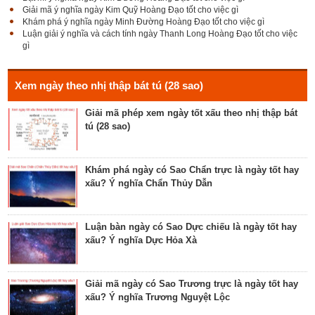
Giải mã ý nghĩa ngày Kim Quỹ Hoàng Đạo tốt cho việc gì
nghĩa Cang Kim long
Khám phá ý nghĩa ngày Minh Đường Hoàng Đạo tốt cho việc gì
Luận giải ý nghĩa và cách tính ngày Thanh Long Hoàng Đạo tốt cho việc
gì
Luận giải Sao Giác tốt hay xấu – Tính chất và ý
nghĩa Giác Mộc Giao
Xem ngày theo nhị thập bát tú (28 sao)
Giải mã phép xem ngày tốt xấu theo nhị thập bát
tú (28 sao)
Tìm hiểu về ngày Phổ hộ (Phả hộ, Hội hộ) tốt cho
hôn nhân, xuất hành, chữa bệnh
Khám phá ngày có Sao Chẩn trực là ngày tốt hay
xấu? Ý nghĩa Chẩn Thủy Dẫn
Tìm hiểu về ngày Phúc Sinh tốt cho tế lễ cầu
phúc, cầu tự, cầu thọ, cầu tài lộc
Luận bàn ngày có Sao Dực chiếu là ngày tốt hay
xấu? Ý nghĩa Dực Hỏa Xà
Luận bàn về ngày Ích Hậu năm 2023 - ngày tốt cho
lễ cưới, khởi công, tu tạo nhà cửa
Giải mã ngày có Sao Trương trực là ngày tốt hay
xấu? Ý nghĩa Trương Nguyệt Lộc