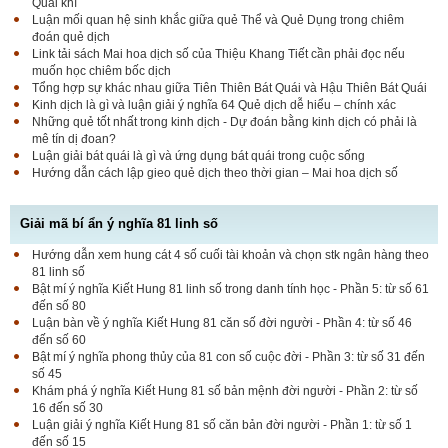
Quái khí
Luận mối quan hệ sinh khắc giữa quẻ Thể và Quẻ Dụng trong chiêm
đoán quẻ dịch
Link tải sách Mai hoa dịch số của Thiệu Khang Tiết cần phải đọc nếu
muốn học chiêm bốc dịch
Tổng hợp sự khác nhau giữa Tiên Thiên Bát Quái và Hậu Thiên Bát Quái
Kinh dịch là gì và luận giải ý nghĩa 64 Quẻ dịch dễ hiểu – chính xác
Những quẻ tốt nhất trong kinh dịch - Dự đoán bằng kinh dịch có phải là
mê tín dị đoan?
Luận giải bát quái là gì và ứng dụng bát quái trong cuộc sống
Hướng dẫn cách lập gieo quẻ dịch theo thời gian – Mai hoa dịch số
Giải mã bí ẩn ý nghĩa 81 linh số
Hướng dẫn xem hung cát 4 số cuối tài khoản và chọn stk ngân hàng theo
81 linh số
Bật mí ý nghĩa Kiết Hung 81 linh số trong danh tính học - Phần 5: từ số 61
đến số 80
Luận bàn về ý nghĩa Kiết Hung 81 căn số đời người - Phần 4: từ số 46
đến số 60
Bật mí ý nghĩa phong thủy của 81 con số cuộc đời - Phần 3: từ số 31 đến
số 45
Khám phá ý nghĩa Kiết Hung 81 số bản mệnh đời người - Phần 2: từ số
16 đến số 30
Luận giải ý nghĩa Kiết Hung 81 số căn bản đời người - Phần 1: từ số 1
đến số 15