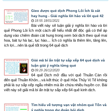
Gieo được quẻ dịch Phong Lôi Ích là cát
hay hung - Giải nghĩa lời hào và lời quẻ 42
18:55 18/01/2021
Bài viết này sẽ luận giải ý nghĩa lời hào và lời 
quẻ Phong Lôi Ích một cách dễ hiểu nhất để độc giả có thể áp 
dụng vào chiêm đoán cát hung trong xem bói dịch theo quẻ mai 
hoa, bát tự hà lạc, lục hào… Ích có nghĩa là thêm lên, tăng lên, 
ích lợi…nên là quẻ tốt trong 64 quẻ dịch
Giải mã bí ấn trật tự sắp xếp 64 quẻ dịch và
luận giải ý nghĩa từng quẻ
09:29 26/12/2020
64 quẻ Dịch mở đầu với quẻ Thuần Càn rồi 
đến quẻ Thuần Khôn…và kết thúc ở quẻ Hỏa Thủy Vị Tế không 
phải là sự sắp xếp ngẫu nhiên mà ẩn chứa nhiều huyền cơ. Bài 
viết này sẽ giải mã bí ấn trật tự sắp xếp 64 quẻ kinh dịch.
Tìm hiểu về tượng vạn vật nhóm quẻ Tốn và
ý nghĩa trong dự đoán bói dịch