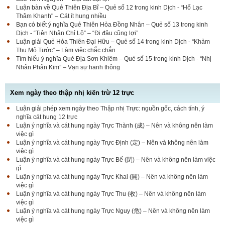
Luận bàn về Quẻ Thiên Địa Bĩ – Quẻ số 12 trong kinh Dịch - “Hổ Lạc
Thâm Khanh" – Cát ít hung nhiều
Bạn có biết ý nghĩa Quẻ Thiên Hỏa Đồng Nhân – Quẻ số 13 trong kinh
Dịch - “Tiên Nhân Chỉ Lộ” – “Đi đâu cũng lợi”
Luận giải Quẻ Hỏa Thiên Đại Hữu – Quẻ số 14 trong kinh Dịch - “Khảm
Thụ Mô Tước” – Làm việc chắc chắn
Tìm hiểu ý nghĩa Quẻ Địa Sơn Khiêm – Quẻ số 15 trong kinh Dịch - “Nhị
Nhân Phân Kim” – Vạn sự hanh thông
Xem ngày theo thập nhị kiến trừ 12 trực
Luận giải phép xem ngày theo Thập nhị Trực: nguồn gốc, cách tính, ý
nghĩa cát hung 12 trực
Luận ý nghĩa và cát hung ngày Trực Thành (成) – Nên và không nên làm
việc gì
Luận ý nghĩa và cát hung ngày Trực Định (定) – Nên và không nên làm
việc gì
Luận ý nghĩa và cát hung ngày Trực Bế (閉) – Nên và không nên làm việc
gì
Luận ý nghĩa và cát hung ngày Trực Khai (開) – Nên và không nên làm
việc gì
Luận ý nghĩa và cát hung ngày Trực Thu (收) – Nên và không nên làm
việc gì
Luận ý nghĩa và cát hung ngày Trực Nguy (危) – Nên và không nên làm
việc gì