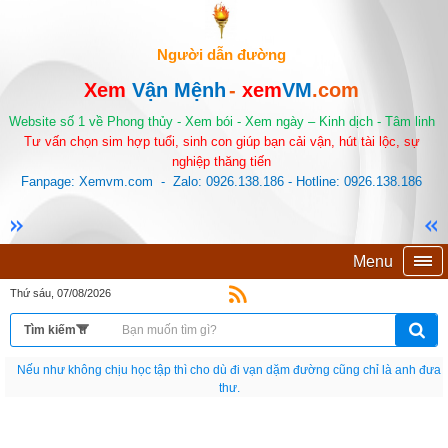
Người dẫn đường
Xem
Vận Mệnh
-
xem
VM
.com
Website số 1 về Phong thủy - Xem bói - Xem ngày – Kinh dịch - Tâm linh
Tư vấn chọn sim hợp tuổi, sinh con giúp bạn cải vận, hút tài lộc, sự
nghiệp thăng tiến
Fanpage: Xemvm.com - Zalo: 0926.138.186 - Hotline: 0926.138.186
Menu
Thứ sáu, 07/08/2026
Bạn sinh ra là một nguyên bản. Đừng chết đi như một bản sao.