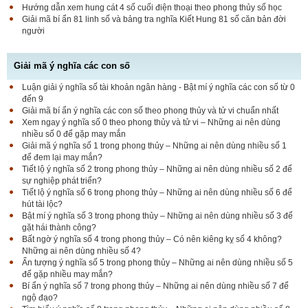
Hướng dẫn xem hung cát 4 số cuối điện thoại theo phong thủy số học
Giải mã bí ẩn 81 linh số và bảng tra nghĩa Kiết Hung 81 số căn bản đời
người
Giải mã ý nghĩa các con số
Luận giải ý nghĩa số tài khoản ngân hàng - Bật mí ý nghĩa các con số từ 0
đến 9
Giải mã bí ẩn ý nghĩa các con số theo phong thủy và tử vi chuẩn nhất
Xem ngay ý nghĩa số 0 theo phong thủy và tử vi – Những ai nên dùng
nhiều số 0 để gặp may mắn
Giải mã ý nghĩa số 1 trong phong thủy – Những ai nên dùng nhiều số 1
để đem lại may mắn?
Tiết lộ ý nghĩa số 2 trong phong thủy – Những ai nên dùng nhiều số 2 để
sự nghiệp phát triển?
Tiết lộ ý nghĩa số 6 trong phong thủy – Những ai nên dùng nhiều số 6 để
hút tài lộc?
Bật mí ý nghĩa số 3 trong phong thủy – Những ai nên dùng nhiều số 3 để
gặt hái thành công?
Bất ngờ ý nghĩa số 4 trong phong thủy – Có nên kiêng kỵ số 4 không?
Những ai nên dùng nhiều số 4?
Ấn tượng ý nghĩa số 5 trong phong thủy – Những ai nên dùng nhiều số 5
để gặp nhiều may mắn?
Bí ẩn ý nghĩa số 7 trong phong thủy – Những ai nên dùng nhiều số 7 để
ngộ đạo?