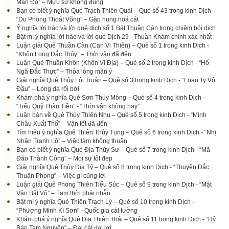
Mãn Đồ” – Mưu sự không đúng
Bạn có biết ý nghĩa Quẻ Trạch Thiên Quải – Quẻ số 43 trong kinh Dịch -
“Du Phong Thoát Võng” – Gặp hung hoá cát
Ý nghĩa lời hào và lời quẻ dịch số 1 Bát Thuần Càn trong chiêm bói dịch
Bật mí ý nghĩa lời hào và lời quẻ Dịch 29 - Thuần Khảm chính xác nhất
Luận giải Quẻ Thuần Càn (Càn Vi Thiên) – Quẻ số 1 trong kinh Dịch -
“Khốn Long Đắc Thủy” – Thời vận đã đến
Luận Quẻ Thuần Khôn (Khôn Vi Địa) – Quẻ số 2 trong kinh Dịch - “Hổ
Ngã Đắc Thực” – Thỏa lòng mãn ý
Giải nghĩa Quẻ Thủy Lôi Truân – Quẻ số 3 trong kinh Dịch - “Loạn Ty Vô
Đầu” – Lòng dạ rối bời
Khám phá ý nghĩa Quẻ Sơn Thủy Mông – Quẻ số 4 trong kinh Dịch -
“Tiểu Quỷ Thâu Tiền” - “Thời vận không hay”
Luận bàn về Quẻ Thủy Thiên Nhu – Quẻ số 5 trong kinh Dịch - “Minh
Châu Xuất Thổ” – Vận tốt đã đến
Tìm hiểu ý nghĩa Quẻ Thiên Thủy Tụng – Quẻ số 6 trong kinh Dịch - “Nhị
Nhân Tranh Lộ” – Việc làm không thuận
Bạn có biết ý nghĩa Quẻ Địa Thủy Sư – Quẻ số 7 trong kinh Dịch - “Mã
Đáo Thành Công” – Mọi sự tốt đẹp
Giải nghĩa Quẻ Thủy Địa Tỷ – Quẻ số 8 trong kinh Dịch - “Thuyền Đắc
Thuận Phong” – Việc gì cũng lợi
Luận giải Quẻ Phong Thiên Tiểu Súc – Quẻ số 9 trong kinh Dịch - “Mật
Vân Bất Vũ” – Tạm thời phải nhẫn
Bật mí ý nghĩa Quẻ Thiên Trạch Lý – Quẻ số 10 trong kinh Dịch -
“Phượng Minh Kì Sơn” - Quốc gia cát tường
Khám phá ý nghĩa Quẻ Địa Thiên Thái – Quẻ số 11 trong kinh Dịch - “Hỷ
Báo Tam Nguyên" – Đại cát đại lợi