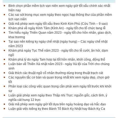
Bình chọn phần mềm lịch vạn niên xem ngày giờ tốt xấu chính xác nhất
hiện nay
Các sai sót trong mục xem ngày theo ngọc hạp thông thư của phần mềm
lịch vạn niên
Giải mã phép xem ngày tốt xấu theo Kinh Kim Phù (Cửu Tinh – 9 sao)
Khám phá về ngày Kính Tâm (Kính An) - ngày tốt cho tổ chức tang lễ
Tìm hiểu ngày Thiên Quan năm 2023 - ngày tốt cho hôn nhân, giao dịch,
khai trương
Tại sao nên kiêng kỵ ngày chế nhật (ngày hung) – Các ngày chế nhật
năm 2023
Khám phá ngày Tục Thế năm 2023 - ngày tốt cho lễ cưới, ăn hỏi, dạm
ngõ
Khám phá lý do ngày Tam hợp lại tốt hôn nhân, khởi công, động thổ
Luận bàn về Thiên Xá nhật năm 2023 - ngày Xá tội của Trời cho chúng
sinh
Giải thích các thuật ngữ cổ nhân thường dùng trong thuật trạch cát
Các nguyên tắc cơ bản và quan trọng nhất khi xem ngày đẹp, chọn giờ
tốt
Phân loại các công việc quan trọng cần phải xem ngày tốt trước khi khởi
sự
Luận giải phép xem ngày theo Thập nhị Trực: nguồn gốc, cách tính, ý
nghĩa cát hung 12 trực
Giải mã phép xem ngày giờ tốt dựa trên ngày hoàng đạo và hắc đạo
Luận giải việc kiêng kỵ theo Bành Tổ Bách Kỵ Nhật hay Bách Kỵ Ca