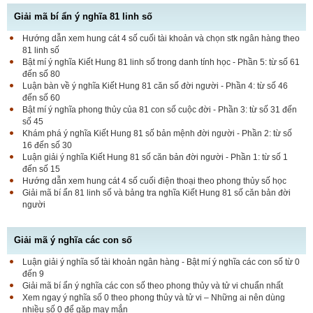
Giải mã bí ẩn ý nghĩa 81 linh số
Hướng dẫn xem hung cát 4 số cuối tài khoản và chọn stk ngân hàng theo
81 linh số
Bật mí ý nghĩa Kiết Hung 81 linh số trong danh tính học - Phần 5: từ số 61
đến số 80
Luận bàn về ý nghĩa Kiết Hung 81 căn số đời người - Phần 4: từ số 46
đến số 60
Bật mí ý nghĩa phong thủy của 81 con số cuộc đời - Phần 3: từ số 31 đến
số 45
Khám phá ý nghĩa Kiết Hung 81 số bản mệnh đời người - Phần 2: từ số
16 đến số 30
Luận giải ý nghĩa Kiết Hung 81 số căn bản đời người - Phần 1: từ số 1
đến số 15
Hướng dẫn xem hung cát 4 số cuối điện thoại theo phong thủy số học
Giải mã bí ẩn 81 linh số và bảng tra nghĩa Kiết Hung 81 số căn bản đời
người
Giải mã ý nghĩa các con số
Luận giải ý nghĩa số tài khoản ngân hàng - Bật mí ý nghĩa các con số từ 0
đến 9
Giải mã bí ẩn ý nghĩa các con số theo phong thủy và tử vi chuẩn nhất
Xem ngay ý nghĩa số 0 theo phong thủy và tử vi – Những ai nên dùng
nhiều số 0 để gặp may mắn