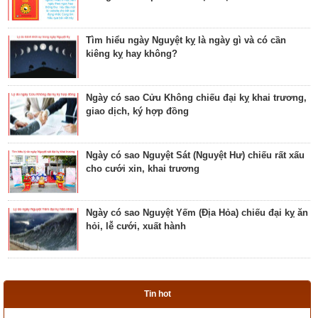
xấu? Ý nghĩa Quỷ Kim Dương
Tìm hiểu ngày Nguyệt kỵ là ngày gì và có cần
kiêng kỵ hay không?
Bật mí ngày có Sao Tỉnh chiếu là ngày tốt hay
ngày xấu? Ý nghĩa Tỉnh Mộc Hãn
Ngày có sao Cửu Không chiếu đại kỵ khai trương,
giao dịch, ký hợp đồng
Giải mã ngày có Sao Sâm chiếu là ngày tốt hay
ngày xấu? Ý nghĩa Sâm Thủy Viên
Ngày có sao Nguyệt Sát (Nguyệt Hư) chiếu rất xấu
cho cưới xin, khai trương
Khám phá ngày có Sao Chủy là ngày tốt hay ngày
xấu? Ý nghĩa Chủy Hỏa Hầu
Ngày có sao Nguyệt Yếm (Địa Hỏa) chiếu đại kỵ ăn
hỏi, lễ cưới, xuất hành
Luận giải ngày có Sao Tất chiếu là ngày tốt hay
ngày xấu? Ý nghĩa Tất Nguyệt Ô
Ngày có sao Nguyệt Hỏa (Nguyệt Hại) trực rất xấu
cho cưới hỏi, giao dịch, khai trương
Giải mã ngày có Sao Mão chiếu là ngày tốt hay
Tin hot
xấu? Ý nghĩa Mão Nhật Kê