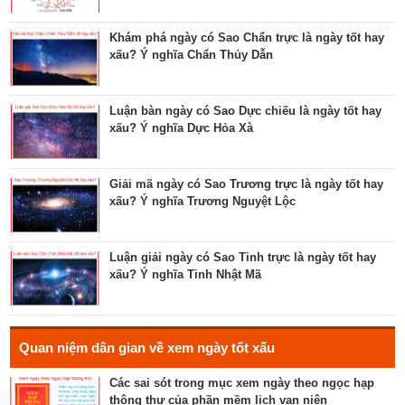
Tìm hiểu về ngày Phổ hộ (Phả hộ, Hội hộ) tốt cho
hôn nhân, xuất hành, chữa bệnh
Khám phá ngày có Sao Chẩn trực là ngày tốt hay
xấu? Ý nghĩa Chẩn Thủy Dẫn
Tìm hiểu về ngày Phúc Sinh tốt cho tế lễ cầu
phúc, cầu tự, cầu thọ, cầu tài lộc
Luận bàn ngày có Sao Dực chiếu là ngày tốt hay
xấu? Ý nghĩa Dực Hỏa Xà
Luận bàn về ngày Ích Hậu năm 2023 - ngày tốt cho
lễ cưới, khởi công, tu tạo nhà cửa
Giải mã ngày có Sao Trương trực là ngày tốt hay
xấu? Ý nghĩa Trương Nguyệt Lộc
Luận bàn về ngày Thánh Tâm năm 2023 - ngày tốt
cho tế lễ, cầu phúc
Luận giải ngày có Sao Tinh trực là ngày tốt hay
xấu? Ý nghĩa Tinh Nhật Mã
Luận bàn về ngày Thiên Mã năm 2023 - ngày tốt
cho xuất hành, giao dịch, cầu tài lộc
Hé lộ ngày có Sao Liễu trực là ngày tốt hay xấu? Ý
Quan niệm dân gian về xem ngày tốt xấu
nghĩa Liễu Thổ Chương
Các sai sót trong mục xem ngày theo ngọc hạp
thông thư của phần mềm lịch vạn niên
Luận bàn ngày có Sao Quỷ chiếu là ngày tốt hay