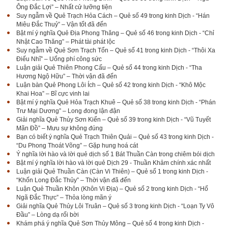
Ông Đắc Lợi” – Nhất cử lưỡng tiện
Suy ngẫm về Quẻ Trạch Hỏa Cách – Quẻ số 49 trong kinh Dịch - “Hán
Miêu Đắc Thuỷ” – Vận tốt đã đến
Bật mí ý nghĩa Quẻ Địa Phong Thăng – Quẻ số 46 trong kinh Dịch - “Chỉ
Nhật Cao Thăng” – Phát tài phát lộc
Suy ngẫm về Quẻ Sơn Trạch Tổn – Quẻ số 41 trong kinh Dịch - “Thôi Xa
Điếu Nhĩ” – Uổng phí công sức
Luận giải Quẻ Thiên Phong Cấu – Quẻ số 44 trong kinh Dịch - “Tha
Hương Ngộ Hữu” – Thời vận đã đến
Luận bàn Quẻ Phong Lôi Ích – Quẻ số 42 trong kinh Dịch - “Khô Mộc
Khai Hoa” – Bĩ cực vinh lai
Bật mí ý nghĩa Quẻ Hỏa Trạch Khuê – Quẻ số 38 trong kinh Dịch - “Phán
Trư Mại Dương” – Long đong lận đận
Giải nghĩa Quẻ Thủy Sơn Kiển – Quẻ số 39 trong kinh Dịch - “Vũ Tuyết
Mãn Đồ” – Mưu sự không đúng
Bạn có biết ý nghĩa Quẻ Trạch Thiên Quải – Quẻ số 43 trong kinh Dịch -
“Du Phong Thoát Võng” – Gặp hung hoá cát
Ý nghĩa lời hào và lời quẻ dịch số 1 Bát Thuần Càn trong chiêm bói dịch
Bật mí ý nghĩa lời hào và lời quẻ Dịch 29 - Thuần Khảm chính xác nhất
Luận giải Quẻ Thuần Càn (Càn Vi Thiên) – Quẻ số 1 trong kinh Dịch -
“Khốn Long Đắc Thủy” – Thời vận đã đến
Luận Quẻ Thuần Khôn (Khôn Vi Địa) – Quẻ số 2 trong kinh Dịch - “Hổ
Ngã Đắc Thực” – Thỏa lòng mãn ý
Giải nghĩa Quẻ Thủy Lôi Truân – Quẻ số 3 trong kinh Dịch - “Loạn Ty Vô
Đầu” – Lòng dạ rối bời
Khám phá ý nghĩa Quẻ Sơn Thủy Mông – Quẻ số 4 trong kinh Dịch -