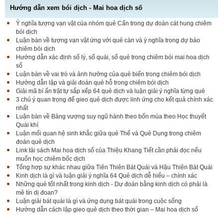
Hướng dẫn xem bói dịch - Mai hoa dịch số
Ý nghĩa tượng vạn vật của nhóm quẻ Cấn trong dự đoán cát hung chiêm
bói dịch
Luận bàn về tượng vạn vật ứng với quẻ càn và ý nghĩa trong dự báo
chiêm bói dịch
Hướng dẫn xác định số lý, số quái, số quẻ trong chiêm bói mai hoa dịch
số
Luận bàn về vai trò và ảnh hưởng của quẻ biến trong chiêm bói dịch
Hướng dẫn lập và giải đoán quẻ hỗ trong chiêm bói dịch
Giải mã bí ấn trật tự sắp xếp 64 quẻ dịch và luận giải ý nghĩa từng quẻ
3 chú ý quan trọng để gieo quẻ dịch được linh ứng cho kết quả chính xác
nhất
Luận bàn về Bảng vượng suy ngũ hành theo bốn mùa theo Học thuyết
Quái khí
Luận mối quan hệ sinh khắc giữa quẻ Thể và Quẻ Dụng trong chiêm
đoán quẻ dịch
Link tải sách Mai hoa dịch số của Thiệu Khang Tiết cần phải đọc nếu
muốn học chiêm bốc dịch
Tổng hợp sự khác nhau giữa Tiên Thiên Bát Quái và Hậu Thiên Bát Quái
Kinh dịch là gì và luận giải ý nghĩa 64 Quẻ dịch dễ hiểu – chính xác
Những quẻ tốt nhất trong kinh dịch - Dự đoán bằng kinh dịch có phải là
mê tín dị đoan?
Luận giải bát quái là gì và ứng dụng bát quái trong cuộc sống
Hướng dẫn cách lập gieo quẻ dịch theo thời gian – Mai hoa dịch số