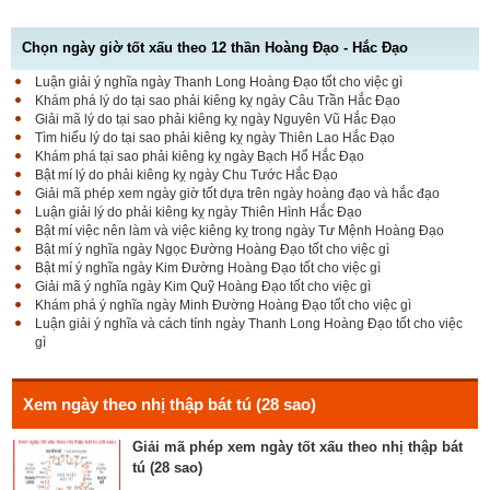
Chọn ngày giờ tốt xấu theo 12 thần Hoàng Đạo - Hắc Đạo
Luận giải ý nghĩa ngày Thanh Long Hoàng Đạo tốt cho việc gì
Luận bàn Sao Phòng tốt hay xấu – Tính chất và ý
Khám phá lý do tại sao phải kiêng kỵ ngày Câu Trần Hắc Đạo
nghĩa Phòng Nhật Thố
Giải mã lý do tại sao phải kiêng kỵ ngày Nguyên Vũ Hắc Đạo
Tìm hiểu lý do tại sao phải kiêng kỵ ngày Thiên Lao Hắc Đạo
Khám phá tại sao phải kiêng kỵ ngày Bạch Hổ Hắc Đạo
Bật mí lý do phải kiêng kỵ ngày Chu Tước Hắc Đạo
Bật mí Sao Đê tốt hay xấu – Tính chất và ý nghĩa
Giải mã phép xem ngày giờ tốt dựa trên ngày hoàng đạo và hắc đạo
Đê Thổ Lạc
Luận giải lý do phải kiêng kỵ ngày Thiên Hình Hắc Đạo
Bật mí việc nên làm và việc kiêng kỵ trong ngày Tư Mệnh Hoàng Đạo
Bật mí ý nghĩa ngày Ngọc Đường Hoàng Đạo tốt cho việc gì
Bật mí ý nghĩa ngày Kim Đường Hoàng Đạo tốt cho việc gì
Giải mã Sao Cang tốt hay xấu – Tính chất và ý
Giải mã ý nghĩa ngày Kim Quỹ Hoàng Đạo tốt cho việc gì
nghĩa Cang Kim long
Khám phá ý nghĩa ngày Minh Đường Hoàng Đạo tốt cho việc gì
Luận giải ý nghĩa và cách tính ngày Thanh Long Hoàng Đạo tốt cho việc
gì
Luận giải Sao Giác tốt hay xấu – Tính chất và ý
nghĩa Giác Mộc Giao
Xem ngày theo nhị thập bát tú (28 sao)
Giải mã phép xem ngày tốt xấu theo nhị thập bát
tú (28 sao)