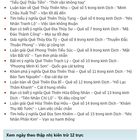
“Tiểu Quỷ Thâu Tiền” - “Thời vận không hay”
Luận bàn về Quẻ Thủy Thiên Nhu – Quẻ số 5 trong kinh Dịch - “Minh
Châu Xuất Thổ” – Vận tốt đã đến
Tìm hiểu ý nghĩa Quẻ Thiên Thủy Tụng – Quẻ số 6 trong kinh Dịch - “Nhị
Nhân Tranh Lộ” – Việc làm không thuận
Bạn có biết ý nghĩa Quẻ Địa Thủy Sư – Quẻ số 7 trong kinh Dịch - “Mã
Đáo Thành Công” – Mọi sự tốt đẹp
Giải nghĩa Quẻ Thủy Địa Tỷ – Quẻ số 8 trong kinh Dịch - “Thuyền Đắc
Thuận Phong” – Việc gì cũng lợi
Luận giải Quẻ Phong Thiên Tiểu Súc – Quẻ số 9 trong kinh Dịch - “Mật
Vân Bất Vũ” – Tạm thời phải nhẫn
Bật mí ý nghĩa Quẻ Thiên Trạch Lý – Quẻ số 10 trong kinh Dịch -
“Phượng Minh Kì Sơn” - Quốc gia cát tường
Khám phá ý nghĩa Quẻ Địa Thiên Thái – Quẻ số 11 trong kinh Dịch - “Hỷ
Báo Tam Nguyên" – Đại cát đại lợi
Luận bàn về Quẻ Thiên Địa Bĩ – Quẻ số 12 trong kinh Dịch - “Hổ Lạc
Thâm Khanh" – Cát ít hung nhiều
Bạn có biết ý nghĩa Quẻ Thiên Hỏa Đồng Nhân – Quẻ số 13 trong kinh
Dịch - “Tiên Nhân Chỉ Lộ” – “Đi đâu cũng lợi”
Luận giải Quẻ Hỏa Thiên Đại Hữu – Quẻ số 14 trong kinh Dịch - “Khảm
Thụ Mô Tước” – Làm việc chắc chắn
Tìm hiểu ý nghĩa Quẻ Địa Sơn Khiêm – Quẻ số 15 trong kinh Dịch - “Nhị
Nhân Phân Kim” – Vạn sự hanh thông
Xem ngày theo thập nhị kiến trừ 12 trực