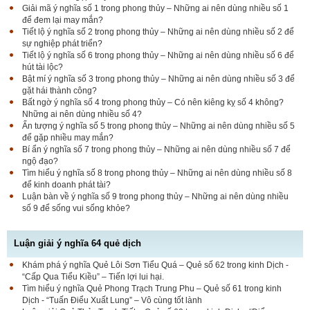
Giải mã ý nghĩa số 1 trong phong thủy – Những ai nên dùng nhiều số 1
để đem lại may mắn?
Tiết lộ ý nghĩa số 2 trong phong thủy – Những ai nên dùng nhiều số 2 để
sự nghiệp phát triển?
Tiết lộ ý nghĩa số 6 trong phong thủy – Những ai nên dùng nhiều số 6 để
hút tài lộc?
Bật mí ý nghĩa số 3 trong phong thủy – Những ai nên dùng nhiều số 3 để
gặt hái thành công?
Bất ngờ ý nghĩa số 4 trong phong thủy – Có nên kiêng kỵ số 4 không?
Những ai nên dùng nhiều số 4?
Ấn tượng ý nghĩa số 5 trong phong thủy – Những ai nên dùng nhiều số 5
để gặp nhiều may mắn?
Bí ẩn ý nghĩa số 7 trong phong thủy – Những ai nên dùng nhiều số 7 để
ngộ đạo?
Tìm hiểu ý nghĩa số 8 trong phong thủy – Những ai nên dùng nhiều số 8
để kinh doanh phát tài?
Luận bàn về ý nghĩa số 9 trong phong thủy – Những ai nên dùng nhiều
số 9 để sống vui sống khỏe?
Luận giải ý nghĩa 64 quẻ dịch
Khám phá ý nghĩa Quẻ Lôi Sơn Tiểu Quá – Quẻ số 62 trong kinh Dịch -
“Cấp Qua Tiểu Kiều” – Tiến lợi lui hại.
Tìm hiểu ý nghĩa Quẻ Phong Trạch Trung Phu – Quẻ số 61 trong kinh
Dịch - “Tuấn Điểu Xuất Lung” – Vô cùng tốt lành