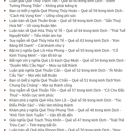
Luận giải Quẻ Thủy Trạch Tiết – Quẻ số 60 trong kinh Dịch - “Điểm
Tướng Phong Thần” – Không phải kiêng kị
Bạn có biết ý nghĩa Quẻ Phong Thủy Hoán – Quẻ số 59 trong kinh Dịch -
“Cách Hà Vọng Kim” – Uổng công phí sức
Luận bàn về Quẻ Thuần Đoài – Quẻ số 58 trong kinh Dịch - “Sấn Thuỷ
Hoà Nê” – Vô cùng thuận tiện
Luận bàn về Quẻ Hỏa Thủy Vị Tế – Quẻ số 64 trong kinh Dịch - “Thái Tuế
Nguyệt Kiến” – Tiểu nhân ám hại
Suy ngẫm về Quẻ Thủy Hỏa Ký Tế – Quẻ số 63 trong kinh Dịch - “Kim
Bảng Đề Danh” – Cát khánh như ý
Bật mí ý nghĩa Quẻ Lôi Hỏa Phong – Quẻ số 55 trong kinh Dịch - “Cổ
Kính Trùng Minh” – Vận tốt trở lại
Bất ngờ với ý nghĩa Quẻ Lôi trạch Quy Muội – Quẻ số 54 trong kinh Dịch -
“Duyên Mộc Cầu Ngư” – Mưu sự bất thành
Luận giải nghĩa Quẻ Thuần Cấn – Quẻ số 52 trong kinh Dịch - “Ải Nhân
Cấu Táo” – Mọi việc bất thuận
Bạn có biết ý nghĩa Quẻ Thuần Chấn – Quẻ số 51 trong kinh Dịch“Kim
Chung Dạ Chàng” – Mọi sự thành công
Suy ngẫm về Quẻ Thuần Tốn – Quẻ số 57 trong kinh Dịch - “Cô Chu Đắc
Thuỷ” – Khốn cực sinh phúc
Khám phá ý nghĩa Quẻ Hỏa Sơn Lữ – Quẻ số 56 trong kinh Dịch - “Túc
Điểu Phần Sào” – Việc làm không thành
Khám phá ý nghĩa Quẻ Thủy Phong Tỉnh – Quẻ số 48 trong kinh Dịch -
“Khô Tỉnh Sinh Tuyền ” – Vận tốt đã đến
Giải nghĩa Quẻ Trạch Thủy Khốn – Quẻ số 47 trong kinh Dịch - “Toát Thê
Trừu Can” – Tình trạng bất ổn
Luận bàn về Quẻ Hỏa Phong Đỉnh – Quẻ số 50 trong kinh Dịch - “Ngư