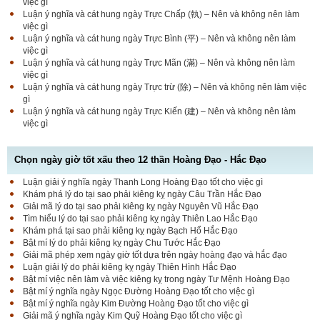
việc gì
Luận ý nghĩa và cát hung ngày Trực Chấp (執) – Nên và không nên làm
việc gì
Luận ý nghĩa và cát hung ngày Trực Bình (平) – Nên và không nên làm
việc gì
Luận ý nghĩa và cát hung ngày Trực Mãn (滿) – Nên và không nên làm
việc gì
Luận ý nghĩa và cát hung ngày Trực trừ (除) – Nên và không nên làm việc
gì
Luận ý nghĩa và cát hung ngày Trực Kiến (建) – Nên và không nên làm
việc gì
Chọn ngày giờ tốt xấu theo 12 thần Hoàng Đạo - Hắc Đạo
Luận giải ý nghĩa ngày Thanh Long Hoàng Đạo tốt cho việc gì
Luận bàn Sao Phòng tốt hay xấu – Tính chất và ý
Khám phá lý do tại sao phải kiêng kỵ ngày Câu Trần Hắc Đạo
nghĩa Phòng Nhật Thố
Giải mã lý do tại sao phải kiêng kỵ ngày Nguyên Vũ Hắc Đạo
Tìm hiểu lý do tại sao phải kiêng kỵ ngày Thiên Lao Hắc Đạo
Khám phá tại sao phải kiêng kỵ ngày Bạch Hổ Hắc Đạo
Bật mí lý do phải kiêng kỵ ngày Chu Tước Hắc Đạo
Bật mí Sao Đê tốt hay xấu – Tính chất và ý nghĩa
Giải mã phép xem ngày giờ tốt dựa trên ngày hoàng đạo và hắc đạo
Đê Thổ Lạc
Luận giải lý do phải kiêng kỵ ngày Thiên Hình Hắc Đạo
Bật mí việc nên làm và việc kiêng kỵ trong ngày Tư Mệnh Hoàng Đạo
Bật mí ý nghĩa ngày Ngọc Đường Hoàng Đạo tốt cho việc gì
Bật mí ý nghĩa ngày Kim Đường Hoàng Đạo tốt cho việc gì
Giải mã Sao Cang tốt hay xấu – Tính chất và ý
Giải mã ý nghĩa ngày Kim Quỹ Hoàng Đạo tốt cho việc gì
nghĩa Cang Kim long