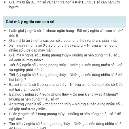
Giải mã bí ẩn 81 linh số và bảng tra nghĩa Kiết Hung 81 số căn bản đời
người
Giải mã ý nghĩa các con số
Luận giải ý nghĩa số tài khoản ngân hàng - Bật mí ý nghĩa các con số từ 0
đến 9
Giải mã bí ẩn ý nghĩa các con số theo phong thủy và tử vi chuẩn nhất
Xem ngay ý nghĩa số 0 theo phong thủy và tử vi – Những ai nên dùng
nhiều số 0 để gặp may mắn
Giải mã ý nghĩa số 1 trong phong thủy – Những ai nên dùng nhiều số 1
để đem lại may mắn?
Tiết lộ ý nghĩa số 2 trong phong thủy – Những ai nên dùng nhiều số 2 để
sự nghiệp phát triển?
Tiết lộ ý nghĩa số 6 trong phong thủy – Những ai nên dùng nhiều số 6 để
hút tài lộc?
Bật mí ý nghĩa số 3 trong phong thủy – Những ai nên dùng nhiều số 3 để
gặt hái thành công?
Bất ngờ ý nghĩa số 4 trong phong thủy – Có nên kiêng kỵ số 4 không?
Những ai nên dùng nhiều số 4?
Ấn tượng ý nghĩa số 5 trong phong thủy – Những ai nên dùng nhiều số 5
để gặp nhiều may mắn?
Bí ẩn ý nghĩa số 7 trong phong thủy – Những ai nên dùng nhiều số 7 để
ngộ đạo?
Tìm hiểu ý nghĩa số 8 trong phong thủy – Những ai nên dùng nhiều số 8
để kinh doanh phát tài?