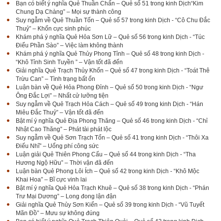
Bạn có biết ý nghĩa Quẻ Thuần Chấn – Quẻ số 51 trong kinh Dịch“Kim
Chung Dạ Chàng” – Mọi sự thành công
Suy ngẫm về Quẻ Thuần Tốn – Quẻ số 57 trong kinh Dịch - “Cô Chu Đắc
Thuỷ” – Khốn cực sinh phúc
Khám phá ý nghĩa Quẻ Hỏa Sơn Lữ – Quẻ số 56 trong kinh Dịch - “Túc
Điểu Phần Sào” – Việc làm không thành
Khám phá ý nghĩa Quẻ Thủy Phong Tỉnh – Quẻ số 48 trong kinh Dịch -
“Khô Tỉnh Sinh Tuyền ” – Vận tốt đã đến
Giải nghĩa Quẻ Trạch Thủy Khốn – Quẻ số 47 trong kinh Dịch - “Toát Thê
Trừu Can” – Tình trạng bất ổn
Luận bàn về Quẻ Hỏa Phong Đỉnh – Quẻ số 50 trong kinh Dịch - “Ngư
Ông Đắc Lợi” – Nhất cử lưỡng tiện
Suy ngẫm về Quẻ Trạch Hỏa Cách – Quẻ số 49 trong kinh Dịch - “Hán
Miêu Đắc Thuỷ” – Vận tốt đã đến
Bật mí ý nghĩa Quẻ Địa Phong Thăng – Quẻ số 46 trong kinh Dịch - “Chỉ
Nhật Cao Thăng” – Phát tài phát lộc
Suy ngẫm về Quẻ Sơn Trạch Tổn – Quẻ số 41 trong kinh Dịch - “Thôi Xa
Điếu Nhĩ” – Uổng phí công sức
Luận giải Quẻ Thiên Phong Cấu – Quẻ số 44 trong kinh Dịch - “Tha
Hương Ngộ Hữu” – Thời vận đã đến
Luận bàn Quẻ Phong Lôi Ích – Quẻ số 42 trong kinh Dịch - “Khô Mộc
Khai Hoa” – Bĩ cực vinh lai
Bật mí ý nghĩa Quẻ Hỏa Trạch Khuê – Quẻ số 38 trong kinh Dịch - “Phán
Trư Mại Dương” – Long đong lận đận
Giải nghĩa Quẻ Thủy Sơn Kiển – Quẻ số 39 trong kinh Dịch - “Vũ Tuyết
Mãn Đồ” – Mưu sự không đúng