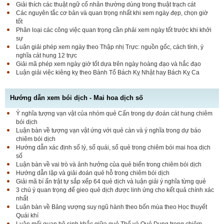
Giải thích các thuật ngữ cổ nhân thường dùng trong thuật trạch cát
Các nguyên tắc cơ bản và quan trọng nhất khi xem ngày đẹp, chọn giờ
tốt
Phân loại các công việc quan trọng cần phải xem ngày tốt trước khi khởi
sự
Luận giải phép xem ngày theo Thập nhị Trực: nguồn gốc, cách tính, ý
nghĩa cát hung 12 trực
Giải mã phép xem ngày giờ tốt dựa trên ngày hoàng đạo và hắc đạo
Luận giải việc kiêng kỵ theo Bành Tổ Bách Kỵ Nhật hay Bách Kỵ Ca
Hướng dẫn xem bói dịch - Mai hoa dịch số
Ý nghĩa tượng vạn vật của nhóm quẻ Cấn trong dự đoán cát hung chiêm
bói dịch
Luận bàn về tượng vạn vật ứng với quẻ càn và ý nghĩa trong dự báo
chiêm bói dịch
Hướng dẫn xác định số lý, số quái, số quẻ trong chiêm bói mai hoa dịch
số
Luận bàn về vai trò và ảnh hưởng của quẻ biến trong chiêm bói dịch
Hướng dẫn lập và giải đoán quẻ hỗ trong chiêm bói dịch
Giải mã bí ấn trật tự sắp xếp 64 quẻ dịch và luận giải ý nghĩa từng quẻ
3 chú ý quan trọng để gieo quẻ dịch được linh ứng cho kết quả chính xác
nhất
Luận bàn về Bảng vượng suy ngũ hành theo bốn mùa theo Học thuyết
Quái khí
Luận mối quan hệ sinh khắc giữa quẻ Thể và Quẻ Dụng trong chiêm