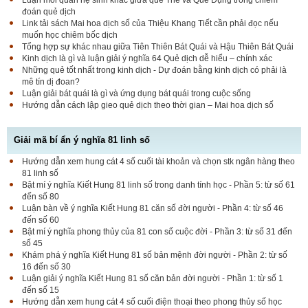
đoán quẻ dịch
Link tải sách Mai hoa dịch số của Thiệu Khang Tiết cần phải đọc nếu
muốn học chiêm bốc dịch
Tổng hợp sự khác nhau giữa Tiên Thiên Bát Quái và Hậu Thiên Bát Quái
Kinh dịch là gì và luận giải ý nghĩa 64 Quẻ dịch dễ hiểu – chính xác
Những quẻ tốt nhất trong kinh dịch - Dự đoán bằng kinh dịch có phải là
mê tín dị đoan?
Luận giải bát quái là gì và ứng dụng bát quái trong cuộc sống
Hướng dẫn cách lập gieo quẻ dịch theo thời gian – Mai hoa dịch số
Giải mã bí ẩn ý nghĩa 81 linh số
Hướng dẫn xem hung cát 4 số cuối tài khoản và chọn stk ngân hàng theo
81 linh số
Bật mí ý nghĩa Kiết Hung 81 linh số trong danh tính học - Phần 5: từ số 61
đến số 80
Luận bàn về ý nghĩa Kiết Hung 81 căn số đời người - Phần 4: từ số 46
đến số 60
Bật mí ý nghĩa phong thủy của 81 con số cuộc đời - Phần 3: từ số 31 đến
số 45
Khám phá ý nghĩa Kiết Hung 81 số bản mệnh đời người - Phần 2: từ số
16 đến số 30
Luận giải ý nghĩa Kiết Hung 81 số căn bản đời người - Phần 1: từ số 1
đến số 15
Hướng dẫn xem hung cát 4 số cuối điện thoại theo phong thủy số học