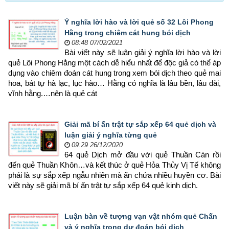
Ý nghĩa lời hào và lời quẻ số 32 Lôi Phong
Hằng trong chiêm cát hung bói dịch
08:48 07/02/2021
Bài viết này sẽ luận giải ý nghĩa lời hào và lời 
quẻ Lôi Phong Hằng một cách dễ hiểu nhất để độc giả có thể áp 
dụng vào chiêm đoán cát hung trong xem bói dịch theo quẻ mai 
hoa, bát tự hà lạc, lục hào… Hằng có nghĩa là lâu bền, lâu dài, 
vĩnh hằng.…nên là quẻ cát
Giải mã bí ấn trật tự sắp xếp 64 quẻ dịch và
luận giải ý nghĩa từng quẻ
09:29 26/12/2020
64 quẻ Dịch mở đầu với quẻ Thuần Càn rồi 
đến quẻ Thuần Khôn…và kết thúc ở quẻ Hỏa Thủy Vị Tế không 
phải là sự sắp xếp ngẫu nhiên mà ẩn chứa nhiều huyền cơ. Bài 
viết này sẽ giải mã bí ấn trật tự sắp xếp 64 quẻ kinh dịch.
Luận bàn về tượng vạn vật nhóm quẻ Chấn
và ý nghĩa trong dự đoán bói dịch