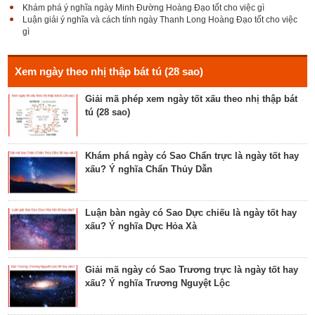
Khám phá ý nghĩa ngày Minh Đường Hoàng Đạo tốt cho việc gì
Luận giải ý nghĩa và cách tính ngày Thanh Long Hoàng Đạo tốt cho việc
gì
Luận giải Sao Giác tốt hay xấu – Tính chất và ý
nghĩa Giác Mộc Giao
Xem ngày theo nhị thập bát tú (28 sao)
Giải mã phép xem ngày tốt xấu theo nhị thập bát
tú (28 sao)
Tìm hiểu về ngày Phổ hộ (Phả hộ, Hội hộ) tốt cho
hôn nhân, xuất hành, chữa bệnh
Khám phá ngày có Sao Chẩn trực là ngày tốt hay
xấu? Ý nghĩa Chẩn Thủy Dẫn
Tìm hiểu về ngày Phúc Sinh tốt cho tế lễ cầu
phúc, cầu tự, cầu thọ, cầu tài lộc
Luận bàn ngày có Sao Dực chiếu là ngày tốt hay
xấu? Ý nghĩa Dực Hỏa Xà
Luận bàn về ngày Ích Hậu năm 2023 - ngày tốt cho
lễ cưới, khởi công, tu tạo nhà cửa
Giải mã ngày có Sao Trương trực là ngày tốt hay
xấu? Ý nghĩa Trương Nguyệt Lộc
Luận bàn về ngày Thánh Tâm năm 2023 - ngày tốt