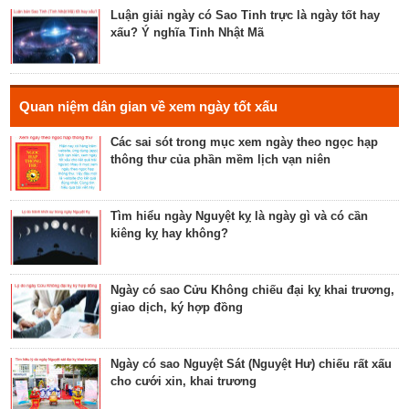
cho tế lễ, cầu phúc
Luận giải ngày có Sao Tinh trực là ngày tốt hay
xấu? Ý nghĩa Tinh Nhật Mã
Luận bàn về ngày Thiên Mã năm 2023 - ngày tốt
cho xuất hành, giao dịch, cầu tài lộc
Hé lộ ngày có Sao Liễu trực là ngày tốt hay xấu? Ý
Quan niệm dân gian về xem ngày tốt xấu
nghĩa Liễu Thổ Chương
Các sai sót trong mục xem ngày theo ngọc hạp
thông thư của phần mềm lịch vạn niên
Luận bàn ngày có Sao Quỷ chiếu là ngày tốt hay
xấu? Ý nghĩa Quỷ Kim Dương
Tìm hiểu ngày Nguyệt kỵ là ngày gì và có cần
kiêng kỵ hay không?
Bật mí ngày có Sao Tỉnh chiếu là ngày tốt hay
ngày xấu? Ý nghĩa Tỉnh Mộc Hãn
Ngày có sao Cửu Không chiếu đại kỵ khai trương,
giao dịch, ký hợp đồng
Giải mã ngày có Sao Sâm chiếu là ngày tốt hay
ngày xấu? Ý nghĩa Sâm Thủy Viên
Ngày có sao Nguyệt Sát (Nguyệt Hư) chiếu rất xấu
cho cưới xin, khai trương
Khám phá ngày có Sao Chủy là ngày tốt hay ngày
xấu? Ý nghĩa Chủy Hỏa Hầu