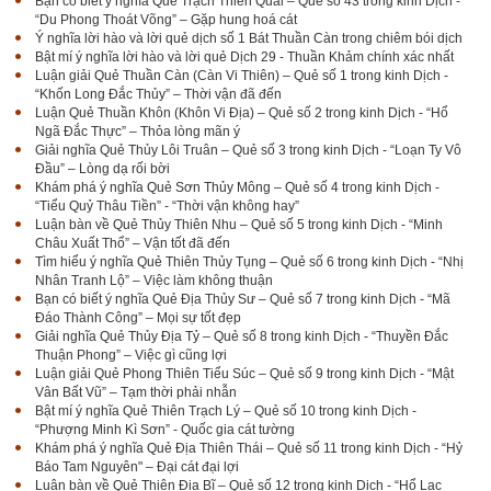
Bạn có biết ý nghĩa Quẻ Trạch Thiên Quải – Quẻ số 43 trong kinh Dịch -
“Du Phong Thoát Võng” – Gặp hung hoá cát
Ý nghĩa lời hào và lời quẻ dịch số 1 Bát Thuần Càn trong chiêm bói dịch
Bật mí ý nghĩa lời hào và lời quẻ Dịch 29 - Thuần Khảm chính xác nhất
Luận giải Quẻ Thuần Càn (Càn Vi Thiên) – Quẻ số 1 trong kinh Dịch -
“Khốn Long Đắc Thủy” – Thời vận đã đến
Luận Quẻ Thuần Khôn (Khôn Vi Địa) – Quẻ số 2 trong kinh Dịch - “Hổ
Ngã Đắc Thực” – Thỏa lòng mãn ý
Giải nghĩa Quẻ Thủy Lôi Truân – Quẻ số 3 trong kinh Dịch - “Loạn Ty Vô
Đầu” – Lòng dạ rối bời
Khám phá ý nghĩa Quẻ Sơn Thủy Mông – Quẻ số 4 trong kinh Dịch -
“Tiểu Quỷ Thâu Tiền” - “Thời vận không hay”
Luận bàn về Quẻ Thủy Thiên Nhu – Quẻ số 5 trong kinh Dịch - “Minh
Châu Xuất Thổ” – Vận tốt đã đến
Tìm hiểu ý nghĩa Quẻ Thiên Thủy Tụng – Quẻ số 6 trong kinh Dịch - “Nhị
Nhân Tranh Lộ” – Việc làm không thuận
Bạn có biết ý nghĩa Quẻ Địa Thủy Sư – Quẻ số 7 trong kinh Dịch - “Mã
Đáo Thành Công” – Mọi sự tốt đẹp
Giải nghĩa Quẻ Thủy Địa Tỷ – Quẻ số 8 trong kinh Dịch - “Thuyền Đắc
Thuận Phong” – Việc gì cũng lợi
Luận giải Quẻ Phong Thiên Tiểu Súc – Quẻ số 9 trong kinh Dịch - “Mật
Vân Bất Vũ” – Tạm thời phải nhẫn
Bật mí ý nghĩa Quẻ Thiên Trạch Lý – Quẻ số 10 trong kinh Dịch -
“Phượng Minh Kì Sơn” - Quốc gia cát tường
Khám phá ý nghĩa Quẻ Địa Thiên Thái – Quẻ số 11 trong kinh Dịch - “Hỷ
Báo Tam Nguyên" – Đại cát đại lợi
Luận bàn về Quẻ Thiên Địa Bĩ – Quẻ số 12 trong kinh Dịch - “Hổ Lạc