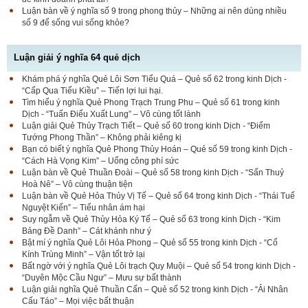
Luận bàn về ý nghĩa số 9 trong phong thủy – Những ai nên dùng nhiều
số 9 để sống vui sống khỏe?
Luận giải ý nghĩa 64 quẻ dịch
Khám phá ý nghĩa Quẻ Lôi Sơn Tiểu Quá – Quẻ số 62 trong kinh Dịch -
“Cấp Qua Tiểu Kiều” – Tiến lợi lui hại.
Tìm hiểu ý nghĩa Quẻ Phong Trạch Trung Phu – Quẻ số 61 trong kinh
Dịch - “Tuấn Điểu Xuất Lung” – Vô cùng tốt lành
Luận giải Quẻ Thủy Trạch Tiết – Quẻ số 60 trong kinh Dịch - “Điểm
Tướng Phong Thần” – Không phải kiêng kị
Bạn có biết ý nghĩa Quẻ Phong Thủy Hoán – Quẻ số 59 trong kinh Dịch -
“Cách Hà Vọng Kim” – Uổng công phí sức
Luận bàn về Quẻ Thuần Đoài – Quẻ số 58 trong kinh Dịch - “Sấn Thuỷ
Hoà Nê” – Vô cùng thuận tiện
Luận bàn về Quẻ Hỏa Thủy Vị Tế – Quẻ số 64 trong kinh Dịch - “Thái Tuế
Nguyệt Kiến” – Tiểu nhân ám hại
Suy ngẫm về Quẻ Thủy Hỏa Ký Tế – Quẻ số 63 trong kinh Dịch - “Kim
Bảng Đề Danh” – Cát khánh như ý
Bật mí ý nghĩa Quẻ Lôi Hỏa Phong – Quẻ số 55 trong kinh Dịch - “Cổ
Kính Trùng Minh” – Vận tốt trở lại
Bất ngờ với ý nghĩa Quẻ Lôi trạch Quy Muội – Quẻ số 54 trong kinh Dịch -
“Duyên Mộc Cầu Ngư” – Mưu sự bất thành
Luận giải nghĩa Quẻ Thuần Cấn – Quẻ số 52 trong kinh Dịch - “Ải Nhân
Cấu Táo” – Mọi việc bất thuận