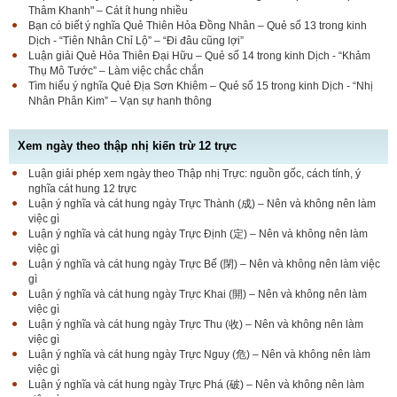
Thâm Khanh" – Cát ít hung nhiều
Bạn có biết ý nghĩa Quẻ Thiên Hỏa Đồng Nhân – Quẻ số 13 trong kinh
Dịch - “Tiên Nhân Chỉ Lộ” – “Đi đâu cũng lợi”
Luận giải Quẻ Hỏa Thiên Đại Hữu – Quẻ số 14 trong kinh Dịch - “Khảm
Thụ Mô Tước” – Làm việc chắc chắn
Tìm hiểu ý nghĩa Quẻ Địa Sơn Khiêm – Quẻ số 15 trong kinh Dịch - “Nhị
Nhân Phân Kim” – Vạn sự hanh thông
Xem ngày theo thập nhị kiến trừ 12 trực
Luận giải phép xem ngày theo Thập nhị Trực: nguồn gốc, cách tính, ý
nghĩa cát hung 12 trực
Luận ý nghĩa và cát hung ngày Trực Thành (成) – Nên và không nên làm
việc gì
Luận ý nghĩa và cát hung ngày Trực Định (定) – Nên và không nên làm
việc gì
Luận ý nghĩa và cát hung ngày Trực Bế (閉) – Nên và không nên làm việc
gì
Luận ý nghĩa và cát hung ngày Trực Khai (開) – Nên và không nên làm
việc gì
Luận ý nghĩa và cát hung ngày Trực Thu (收) – Nên và không nên làm
việc gì
Luận ý nghĩa và cát hung ngày Trực Nguy (危) – Nên và không nên làm
việc gì
Luận ý nghĩa và cát hung ngày Trực Phá (破) – Nên và không nên làm