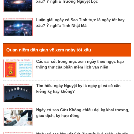
xấu? Ý nghĩa Trương Nguyệt Lộc
Luận bàn về ngày Thánh Tâm năm 2023 - ngày tốt
cho tế lễ, cầu phúc
Luận giải ngày có Sao Tinh trực là ngày tốt hay
xấu? Ý nghĩa Tinh Nhật Mã
Luận bàn về ngày Thiên Mã năm 2023 - ngày tốt
cho xuất hành, giao dịch, cầu tài lộc
Hé lộ ngày có Sao Liễu trực là ngày tốt hay xấu? Ý
Quan niệm dân gian về xem ngày tốt xấu
nghĩa Liễu Thổ Chương
Các sai sót trong mục xem ngày theo ngọc hạp
thông thư của phần mềm lịch vạn niên
Luận bàn ngày có Sao Quỷ chiếu là ngày tốt hay
xấu? Ý nghĩa Quỷ Kim Dương
Tìm hiểu ngày Nguyệt kỵ là ngày gì và có cần
kiêng kỵ hay không?
Bật mí ngày có Sao Tỉnh chiếu là ngày tốt hay
ngày xấu? Ý nghĩa Tỉnh Mộc Hãn
Ngày có sao Cửu Không chiếu đại kỵ khai trương,
giao dịch, ký hợp đồng
Giải mã ngày có Sao Sâm chiếu là ngày tốt hay
ngày xấu? Ý nghĩa Sâm Thủy Viên