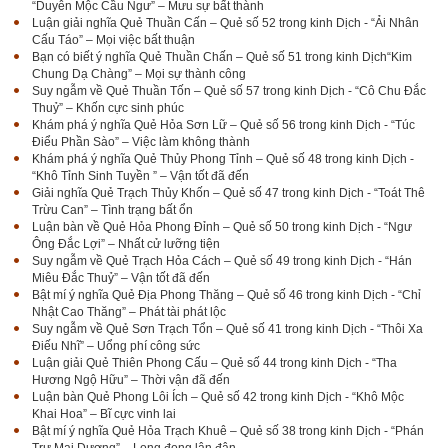
“Duyên Mộc Cầu Ngư” – Mưu sự bất thành
Luận giải nghĩa Quẻ Thuần Cấn – Quẻ số 52 trong kinh Dịch - “Ải Nhân
Cấu Táo” – Mọi việc bất thuận
Bạn có biết ý nghĩa Quẻ Thuần Chấn – Quẻ số 51 trong kinh Dịch“Kim
Chung Dạ Chàng” – Mọi sự thành công
Suy ngẫm về Quẻ Thuần Tốn – Quẻ số 57 trong kinh Dịch - “Cô Chu Đắc
Thuỷ” – Khốn cực sinh phúc
Khám phá ý nghĩa Quẻ Hỏa Sơn Lữ – Quẻ số 56 trong kinh Dịch - “Túc
Điểu Phần Sào” – Việc làm không thành
Khám phá ý nghĩa Quẻ Thủy Phong Tỉnh – Quẻ số 48 trong kinh Dịch -
“Khô Tỉnh Sinh Tuyền ” – Vận tốt đã đến
Giải nghĩa Quẻ Trạch Thủy Khốn – Quẻ số 47 trong kinh Dịch - “Toát Thê
Trừu Can” – Tình trạng bất ổn
Luận bàn về Quẻ Hỏa Phong Đỉnh – Quẻ số 50 trong kinh Dịch - “Ngư
Ông Đắc Lợi” – Nhất cử lưỡng tiện
Suy ngẫm về Quẻ Trạch Hỏa Cách – Quẻ số 49 trong kinh Dịch - “Hán
Miêu Đắc Thuỷ” – Vận tốt đã đến
Bật mí ý nghĩa Quẻ Địa Phong Thăng – Quẻ số 46 trong kinh Dịch - “Chỉ
Nhật Cao Thăng” – Phát tài phát lộc
Suy ngẫm về Quẻ Sơn Trạch Tổn – Quẻ số 41 trong kinh Dịch - “Thôi Xa
Điếu Nhĩ” – Uổng phí công sức
Luận giải Quẻ Thiên Phong Cấu – Quẻ số 44 trong kinh Dịch - “Tha
Hương Ngộ Hữu” – Thời vận đã đến
Luận bàn Quẻ Phong Lôi Ích – Quẻ số 42 trong kinh Dịch - “Khô Mộc
Khai Hoa” – Bĩ cực vinh lai
Bật mí ý nghĩa Quẻ Hỏa Trạch Khuê – Quẻ số 38 trong kinh Dịch - “Phán
Trư Mại Dương” – Long đong lận đận