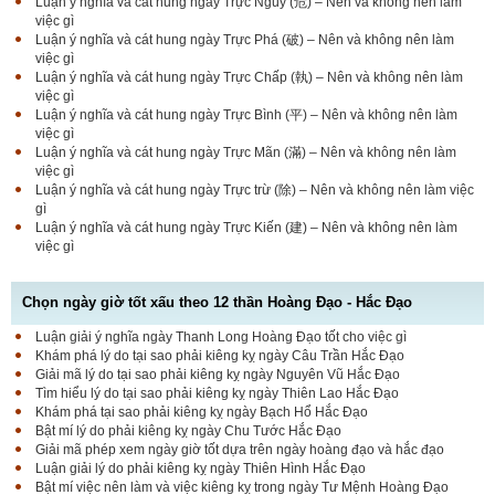
Luận ý nghĩa và cát hung ngày Trực Nguy (危) – Nên và không nên làm
việc gì
Luận ý nghĩa và cát hung ngày Trực Phá (破) – Nên và không nên làm
việc gì
Luận ý nghĩa và cát hung ngày Trực Chấp (執) – Nên và không nên làm
việc gì
Luận ý nghĩa và cát hung ngày Trực Bình (平) – Nên và không nên làm
việc gì
Luận ý nghĩa và cát hung ngày Trực Mãn (滿) – Nên và không nên làm
việc gì
Luận ý nghĩa và cát hung ngày Trực trừ (除) – Nên và không nên làm việc
gì
Luận ý nghĩa và cát hung ngày Trực Kiến (建) – Nên và không nên làm
việc gì
Chọn ngày giờ tốt xấu theo 12 thần Hoàng Đạo - Hắc Đạo
Luận giải ý nghĩa ngày Thanh Long Hoàng Đạo tốt cho việc gì
Luận bàn Sao Phòng tốt hay xấu – Tính chất và ý
Khám phá lý do tại sao phải kiêng kỵ ngày Câu Trần Hắc Đạo
nghĩa Phòng Nhật Thố
Giải mã lý do tại sao phải kiêng kỵ ngày Nguyên Vũ Hắc Đạo
Tìm hiểu lý do tại sao phải kiêng kỵ ngày Thiên Lao Hắc Đạo
Khám phá tại sao phải kiêng kỵ ngày Bạch Hổ Hắc Đạo
Bật mí lý do phải kiêng kỵ ngày Chu Tước Hắc Đạo
Bật mí Sao Đê tốt hay xấu – Tính chất và ý nghĩa
Giải mã phép xem ngày giờ tốt dựa trên ngày hoàng đạo và hắc đạo
Đê Thổ Lạc
Luận giải lý do phải kiêng kỵ ngày Thiên Hình Hắc Đạo
Bật mí việc nên làm và việc kiêng kỵ trong ngày Tư Mệnh Hoàng Đạo