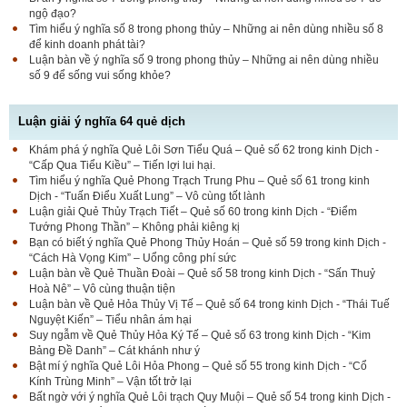
ngộ đạo?
Tìm hiểu ý nghĩa số 8 trong phong thủy – Những ai nên dùng nhiều số 8
để kinh doanh phát tài?
Luận bàn về ý nghĩa số 9 trong phong thủy – Những ai nên dùng nhiều
số 9 để sống vui sống khỏe?
Luận giải ý nghĩa 64 quẻ dịch
Khám phá ý nghĩa Quẻ Lôi Sơn Tiểu Quá – Quẻ số 62 trong kinh Dịch -
“Cấp Qua Tiểu Kiều” – Tiến lợi lui hại.
Tìm hiểu ý nghĩa Quẻ Phong Trạch Trung Phu – Quẻ số 61 trong kinh
Dịch - “Tuấn Điểu Xuất Lung” – Vô cùng tốt lành
Luận giải Quẻ Thủy Trạch Tiết – Quẻ số 60 trong kinh Dịch - “Điểm
Tướng Phong Thần” – Không phải kiêng kị
Bạn có biết ý nghĩa Quẻ Phong Thủy Hoán – Quẻ số 59 trong kinh Dịch -
“Cách Hà Vọng Kim” – Uổng công phí sức
Luận bàn về Quẻ Thuần Đoài – Quẻ số 58 trong kinh Dịch - “Sấn Thuỷ
Hoà Nê” – Vô cùng thuận tiện
Luận bàn về Quẻ Hỏa Thủy Vị Tế – Quẻ số 64 trong kinh Dịch - “Thái Tuế
Nguyệt Kiến” – Tiểu nhân ám hại
Suy ngẫm về Quẻ Thủy Hỏa Ký Tế – Quẻ số 63 trong kinh Dịch - “Kim
Bảng Đề Danh” – Cát khánh như ý
Bật mí ý nghĩa Quẻ Lôi Hỏa Phong – Quẻ số 55 trong kinh Dịch - “Cổ
Kính Trùng Minh” – Vận tốt trở lại
Bất ngờ với ý nghĩa Quẻ Lôi trạch Quy Muội – Quẻ số 54 trong kinh Dịch -