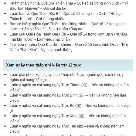
Khám phá ý nghĩa Quẻ Địa Thiên Thái – Quẻ số 11 trong kinh Dịch - “Hỷ
Báo Tam Nguyên" – Đại cát đại lợi
Luận bàn về Quẻ Thiên Địa Bĩ – Quẻ số 12 trong kinh Dịch - “Hổ Lạc
Thâm Khanh" – Cát ít hung nhiều
Bạn có biết ý nghĩa Quẻ Thiên Hỏa Đồng Nhân – Quẻ số 13 trong kinh
Dịch - “Tiên Nhân Chỉ Lộ” – “Đi đâu cũng lợi”
Luận giải Quẻ Hỏa Thiên Đại Hữu – Quẻ số 14 trong kinh Dịch - “Khảm
Thụ Mô Tước” – Làm việc chắc chắn
Tìm hiểu ý nghĩa Quẻ Địa Sơn Khiêm – Quẻ số 15 trong kinh Dịch - “Nhị
Nhân Phân Kim” – Vạn sự hanh thông
Xem ngày theo thập nhị kiến trừ 12 trực
Luận giải phép xem ngày theo Thập nhị Trực: nguồn gốc, cách tính, ý
nghĩa cát hung 12 trực
Luận ý nghĩa và cát hung ngày Trực Thành (成) – Nên và không nên làm
việc gì
Luận ý nghĩa và cát hung ngày Trực Định (定) – Nên và không nên làm
việc gì
Luận ý nghĩa và cát hung ngày Trực Bế (閉) – Nên và không nên làm việc
gì
Luận ý nghĩa và cát hung ngày Trực Khai (開) – Nên và không nên làm
việc gì
Luận ý nghĩa và cát hung ngày Trực Thu (收) – Nên và không nên làm
việc gì