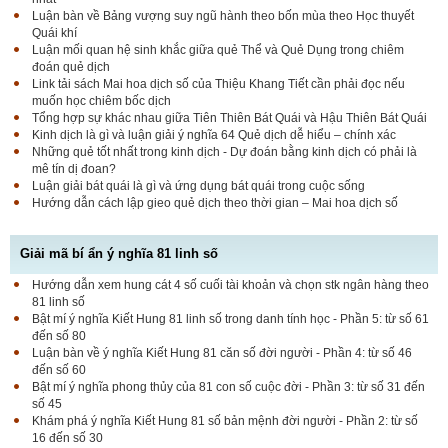
Luận bàn về Bảng vượng suy ngũ hành theo bốn mùa theo Học thuyết
Quái khí
Luận mối quan hệ sinh khắc giữa quẻ Thể và Quẻ Dụng trong chiêm
đoán quẻ dịch
Link tải sách Mai hoa dịch số của Thiệu Khang Tiết cần phải đọc nếu
muốn học chiêm bốc dịch
Tổng hợp sự khác nhau giữa Tiên Thiên Bát Quái và Hậu Thiên Bát Quái
Kinh dịch là gì và luận giải ý nghĩa 64 Quẻ dịch dễ hiểu – chính xác
Những quẻ tốt nhất trong kinh dịch - Dự đoán bằng kinh dịch có phải là
mê tín dị đoan?
Luận giải bát quái là gì và ứng dụng bát quái trong cuộc sống
Hướng dẫn cách lập gieo quẻ dịch theo thời gian – Mai hoa dịch số
Giải mã bí ẩn ý nghĩa 81 linh số
Hướng dẫn xem hung cát 4 số cuối tài khoản và chọn stk ngân hàng theo
81 linh số
Bật mí ý nghĩa Kiết Hung 81 linh số trong danh tính học - Phần 5: từ số 61
đến số 80
Luận bàn về ý nghĩa Kiết Hung 81 căn số đời người - Phần 4: từ số 46
đến số 60
Bật mí ý nghĩa phong thủy của 81 con số cuộc đời - Phần 3: từ số 31 đến
số 45
Khám phá ý nghĩa Kiết Hung 81 số bản mệnh đời người - Phần 2: từ số
16 đến số 30