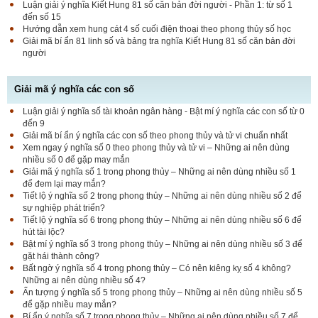
Luận giải ý nghĩa Kiết Hung 81 số căn bản đời người - Phần 1: từ số 1
đến số 15
Hướng dẫn xem hung cát 4 số cuối điện thoại theo phong thủy số học
Giải mã bí ẩn 81 linh số và bảng tra nghĩa Kiết Hung 81 số căn bản đời
người
Giải mã ý nghĩa các con số
Luận giải ý nghĩa số tài khoản ngân hàng - Bật mí ý nghĩa các con số từ 0
đến 9
Giải mã bí ẩn ý nghĩa các con số theo phong thủy và tử vi chuẩn nhất
Xem ngay ý nghĩa số 0 theo phong thủy và tử vi – Những ai nên dùng
nhiều số 0 để gặp may mắn
Giải mã ý nghĩa số 1 trong phong thủy – Những ai nên dùng nhiều số 1
để đem lại may mắn?
Tiết lộ ý nghĩa số 2 trong phong thủy – Những ai nên dùng nhiều số 2 để
sự nghiệp phát triển?
Tiết lộ ý nghĩa số 6 trong phong thủy – Những ai nên dùng nhiều số 6 để
hút tài lộc?
Bật mí ý nghĩa số 3 trong phong thủy – Những ai nên dùng nhiều số 3 để
gặt hái thành công?
Bất ngờ ý nghĩa số 4 trong phong thủy – Có nên kiêng kỵ số 4 không?
Những ai nên dùng nhiều số 4?
Ấn tượng ý nghĩa số 5 trong phong thủy – Những ai nên dùng nhiều số 5
để gặp nhiều may mắn?
Bí ẩn ý nghĩa số 7 trong phong thủy – Những ai nên dùng nhiều số 7 để