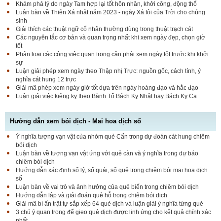
Khám phá lý do ngày Tam hợp lại tốt hôn nhân, khởi công, động thổ
Luận bàn về Thiên Xá nhật năm 2023 - ngày Xá tội của Trời cho chúng
sinh
Giải thích các thuật ngữ cổ nhân thường dùng trong thuật trạch cát
Các nguyên tắc cơ bản và quan trọng nhất khi xem ngày đẹp, chọn giờ
tốt
Phân loại các công việc quan trọng cần phải xem ngày tốt trước khi khởi
sự
Luận giải phép xem ngày theo Thập nhị Trực: nguồn gốc, cách tính, ý
nghĩa cát hung 12 trực
Giải mã phép xem ngày giờ tốt dựa trên ngày hoàng đạo và hắc đạo
Luận giải việc kiêng kỵ theo Bành Tổ Bách Kỵ Nhật hay Bách Kỵ Ca
Hướng dẫn xem bói dịch - Mai hoa dịch số
Ý nghĩa tượng vạn vật của nhóm quẻ Cấn trong dự đoán cát hung chiêm
bói dịch
Luận bàn về tượng vạn vật ứng với quẻ càn và ý nghĩa trong dự báo
chiêm bói dịch
Hướng dẫn xác định số lý, số quái, số quẻ trong chiêm bói mai hoa dịch
số
Luận bàn về vai trò và ảnh hưởng của quẻ biến trong chiêm bói dịch
Hướng dẫn lập và giải đoán quẻ hỗ trong chiêm bói dịch
Giải mã bí ấn trật tự sắp xếp 64 quẻ dịch và luận giải ý nghĩa từng quẻ
3 chú ý quan trọng để gieo quẻ dịch được linh ứng cho kết quả chính xác
nhất