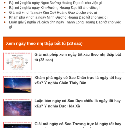
Bật mí ý nghĩa ngày Ngọc Đường Hoàng Đạo tốt cho việc gì
Bật mí ý nghĩa ngày Kim Đường Hoàng Đạo tốt cho việc gì
Giải mã Sao Cang tốt hay xấu – Tính chất và ý
Giải mã ý nghĩa ngày Kim Quỹ Hoàng Đạo tốt cho việc gì
nghĩa Cang Kim long
Khám phá ý nghĩa ngày Minh Đường Hoàng Đạo tốt cho việc gì
Luận giải ý nghĩa và cách tính ngày Thanh Long Hoàng Đạo tốt cho việc
gì
Luận giải Sao Giác tốt hay xấu – Tính chất và ý
nghĩa Giác Mộc Giao
Xem ngày theo nhị thập bát tú (28 sao)
Giải mã phép xem ngày tốt xấu theo nhị thập bát
tú (28 sao)
Tìm hiểu về ngày Phổ hộ (Phả hộ, Hội hộ) tốt cho
hôn nhân, xuất hành, chữa bệnh
Khám phá ngày có Sao Chẩn trực là ngày tốt hay
xấu? Ý nghĩa Chẩn Thủy Dẫn
Tìm hiểu về ngày Phúc Sinh tốt cho tế lễ cầu
phúc, cầu tự, cầu thọ, cầu tài lộc
Luận bàn ngày có Sao Dực chiếu là ngày tốt hay
xấu? Ý nghĩa Dực Hỏa Xà
Luận bàn về ngày Ích Hậu năm 2023 - ngày tốt cho
lễ cưới, khởi công, tu tạo nhà cửa
Giải mã ngày có Sao Trương trực là ngày tốt hay