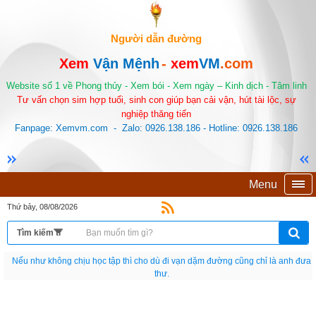
Người dẫn đường
Xem
Vận Mệnh
-
xem
VM
.com
Website số 1 về Phong thủy - Xem bói - Xem ngày – Kinh dịch - Tâm linh
Tư vấn chọn sim hợp tuổi, sinh con giúp bạn cải vận, hút tài lộc, sự
nghiệp thăng tiến
Fanpage: Xemvm.com - Zalo: 0926.138.186 - Hotline: 0926.138.186
Menu
Thứ bảy, 08/08/2026
Nếu như không chịu học tập thì cho dù đi vạn dặm đường cũng chỉ là anh đưa
thư.