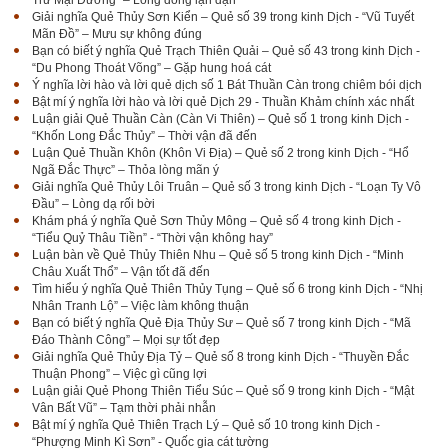
Giải nghĩa Quẻ Thủy Sơn Kiển – Quẻ số 39 trong kinh Dịch - “Vũ Tuyết
Mãn Đồ” – Mưu sự không đúng
Bạn có biết ý nghĩa Quẻ Trạch Thiên Quải – Quẻ số 43 trong kinh Dịch -
“Du Phong Thoát Võng” – Gặp hung hoá cát
Ý nghĩa lời hào và lời quẻ dịch số 1 Bát Thuần Càn trong chiêm bói dịch
Bật mí ý nghĩa lời hào và lời quẻ Dịch 29 - Thuần Khảm chính xác nhất
Luận giải Quẻ Thuần Càn (Càn Vi Thiên) – Quẻ số 1 trong kinh Dịch -
“Khốn Long Đắc Thủy” – Thời vận đã đến
Luận Quẻ Thuần Khôn (Khôn Vi Địa) – Quẻ số 2 trong kinh Dịch - “Hổ
Ngã Đắc Thực” – Thỏa lòng mãn ý
Giải nghĩa Quẻ Thủy Lôi Truân – Quẻ số 3 trong kinh Dịch - “Loạn Ty Vô
Đầu” – Lòng dạ rối bời
Khám phá ý nghĩa Quẻ Sơn Thủy Mông – Quẻ số 4 trong kinh Dịch -
“Tiểu Quỷ Thâu Tiền” - “Thời vận không hay”
Luận bàn về Quẻ Thủy Thiên Nhu – Quẻ số 5 trong kinh Dịch - “Minh
Châu Xuất Thổ” – Vận tốt đã đến
Tìm hiểu ý nghĩa Quẻ Thiên Thủy Tụng – Quẻ số 6 trong kinh Dịch - “Nhị
Nhân Tranh Lộ” – Việc làm không thuận
Bạn có biết ý nghĩa Quẻ Địa Thủy Sư – Quẻ số 7 trong kinh Dịch - “Mã
Đáo Thành Công” – Mọi sự tốt đẹp
Giải nghĩa Quẻ Thủy Địa Tỷ – Quẻ số 8 trong kinh Dịch - “Thuyền Đắc
Thuận Phong” – Việc gì cũng lợi
Luận giải Quẻ Phong Thiên Tiểu Súc – Quẻ số 9 trong kinh Dịch - “Mật
Vân Bất Vũ” – Tạm thời phải nhẫn
Bật mí ý nghĩa Quẻ Thiên Trạch Lý – Quẻ số 10 trong kinh Dịch -
“Phượng Minh Kì Sơn” - Quốc gia cát tường