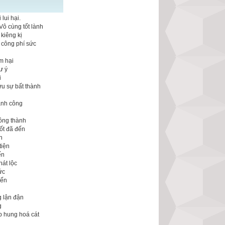
lui hại.
Vô cùng tốt lành
kiêng kị
 công phí sức
m hại
ư ý
i
ưu sự bất thành
n
ành công
ông thành
ốt đã đến
n
tiện
ến
hát lộc
ức
đến
g lận đận
g
p hung hoá cát