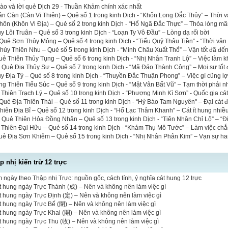
 hào và lời quẻ Dịch 29 - Thuần Khảm chính xác nhất
n Càn (Càn Vi Thiên) – Quẻ số 1 trong kinh Dịch - “Khốn Long Đắc Thủy” – Thời 
ôn (Khôn Vi Địa) – Quẻ số 2 trong kinh Dịch - “Hổ Ngã Đắc Thực” – Thỏa lòng mã
y Lôi Truân – Quẻ số 3 trong kinh Dịch - “Loạn Ty Vô Đầu” – Lòng dạ rối bời
uẻ Sơn Thủy Mông – Quẻ số 4 trong kinh Dịch - “Tiểu Quỷ Thâu Tiền” - “Thời vận
ủy Thiên Nhu – Quẻ số 5 trong kinh Dịch - “Minh Châu Xuất Thổ” – Vận tốt đã đế
uẻ Thiên Thủy Tụng – Quẻ số 6 trong kinh Dịch - “Nhị Nhân Tranh Lộ” – Việc làm 
a Quẻ Địa Thủy Sư – Quẻ số 7 trong kinh Dịch - “Mã Đáo Thành Công” – Mọi sự tốt
y Địa Tỷ – Quẻ số 8 trong kinh Dịch - “Thuyền Đắc Thuận Phong” – Việc gì cũng lợ
g Thiên Tiểu Súc – Quẻ số 9 trong kinh Dịch - “Mật Vân Bất Vũ” – Tạm thời phải 
 Thiên Trạch Lý – Quẻ số 10 trong kinh Dịch - “Phượng Minh Kì Sơn” - Quốc gia cá
uẻ Địa Thiên Thái – Quẻ số 11 trong kinh Dịch - “Hỷ Báo Tam Nguyên" – Đại cát đạ
iên Địa Bĩ – Quẻ số 12 trong kinh Dịch - “Hổ Lạc Thâm Khanh" – Cát ít hung nhiề
a Quẻ Thiên Hỏa Đồng Nhân – Quẻ số 13 trong kinh Dịch - “Tiên Nhân Chỉ Lộ” – “Đi
 Thiên Đại Hữu – Quẻ số 14 trong kinh Dịch - “Khảm Thụ Mô Tước” – Làm việc ch
uẻ Địa Sơn Khiêm – Quẻ số 15 trong kinh Dịch - “Nhị Nhân Phân Kim” – Vạn sự h
 nhị kiến trừ 12 trực
 ngày theo Thập nhị Trực: nguồn gốc, cách tính, ý nghĩa cát hung 12 trực
t hung ngày Trực Thành (成) – Nên và không nên làm việc gì
t hung ngày Trực Định (定) – Nên và không nên làm việc gì
t hung ngày Trực Bế (閉) – Nên và không nên làm việc gì
t hung ngày Trực Khai (開) – Nên và không nên làm việc gì
t hung ngày Trực Thu (收) – Nên và không nên làm việc gì