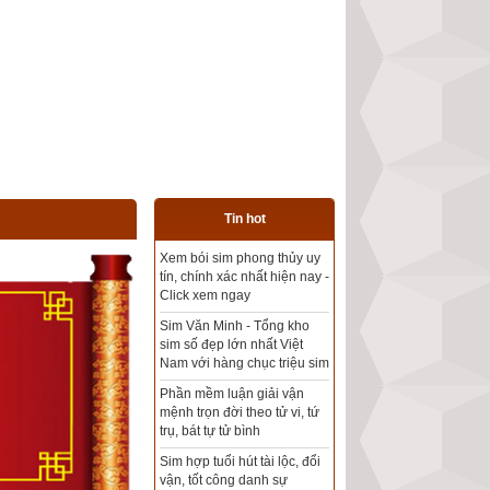
Tin hot
Tổng kho sim phong thủy -
Sim hợp tuổi - Sim hợp
mệnh giá rẻ nhất thị trường
Xem bói sim phong thủy
theo khoa học tử vi, tứ trụ
chính xác nhất
Mua sim Thần tài, Thần tài
theo bạn! Giao sim miễn phí