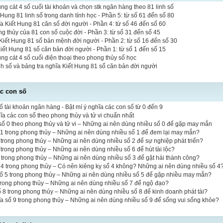
 cát 4 số cuối tài khoản và chọn stk ngân hàng theo 81 linh số
 Hung 81 linh số trong danh tính học - Phần 5: từ số 61 đến số 80
a Kiết Hung 81 căn số đời người - Phần 4: từ số 46 đến số 60
ng thủy của 81 con số cuộc đời - Phần 3: từ số 31 đến số 45
iết Hung 81 số bản mệnh đời người - Phần 2: từ số 16 đến số 30
Kiết Hung 81 số căn bản đời người - Phần 1: từ số 1 đến số 15
 cát 4 số cuối điện thoại theo phong thủy số học
inh số và bảng tra nghĩa Kiết Hung 81 số căn bản đời người
ác con số
ố tài khoản ngân hàng - Bật mí ý nghĩa các con số từ 0 đến 9
hĩa các con số theo phong thủy và tử vi chuẩn nhất
ố 0 theo phong thủy và tử vi – Những ai nên dùng nhiều số 0 để gặp may mắn
 1 trong phong thủy – Những ai nên dùng nhiều số 1 để đem lại may mắn?
 2 trong phong thủy – Những ai nên dùng nhiều số 2 để sự nghiệp phát triển?
6 trong phong thủy – Những ai nên dùng nhiều số 6 để hút tài lộc?
3 trong phong thủy – Những ai nên dùng nhiều số 3 để gặt hái thành công?
 4 trong phong thủy – Có nên kiêng kỵ số 4 không? Những ai nên dùng nhiều số 4
số 5 trong phong thủy – Những ai nên dùng nhiều số 5 để gặp nhiều may mắn?
 trong phong thủy – Những ai nên dùng nhiều số 7 để ngộ đạo?
ố 8 trong phong thủy – Những ai nên dùng nhiều số 8 để kinh doanh phát tài?
a số 9 trong phong thủy – Những ai nên dùng nhiều số 9 để sống vui sống khỏe?