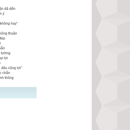
vận đã đến
n ý
 không hay”
n
không thuận
 đẹp
i
nhẫn
t tường
i lợi
u
 đâu cũng lợi”
ắc chắn
anh thông