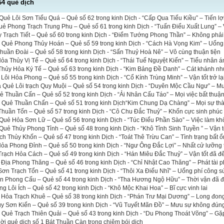
64 quẻ dịch
uẻ Lôi Sơn Tiểu Quá – Quẻ số 62 trong kinh Dịch - “Cấp Qua Tiểu Kiều” – Tiến lợi 
uẻ Phong Trạch Trung Phu – Quẻ số 61 trong kinh Dịch - “Tuấn Điểu Xuất Lung” – 
 Trạch Tiết – Quẻ số 60 trong kinh Dịch - “Điểm Tướng Phong Thần” – Không phải 
a Quẻ Phong Thủy Hoán – Quẻ số 59 trong kinh Dịch - “Cách Hà Vọng Kim” – Uổng
uần Đoài – Quẻ số 58 trong kinh Dịch - “Sấn Thuỷ Hoà Nê” – Vô cùng thuận tiện
a Thủy Vị Tế – Quẻ số 64 trong kinh Dịch - “Thái Tuế Nguyệt Kiến” – Tiểu nhân á
hủy Hỏa Ký Tế – Quẻ số 63 trong kinh Dịch - “Kim Bảng Đề Danh” – Cát khánh nh
 Lôi Hỏa Phong – Quẻ số 55 trong kinh Dịch - “Cổ Kính Trùng Minh” – Vận tốt trở lạ
a Quẻ Lôi trạch Quy Muội – Quẻ số 54 trong kinh Dịch - “Duyên Mộc Cầu Ngư” – M
ẻ Thuần Cấn – Quẻ số 52 trong kinh Dịch - “Ải Nhân Cấu Táo” – Mọi việc bất thuậ
ĩa Quẻ Thuần Chấn – Quẻ số 51 trong kinh Dịch“Kim Chung Dạ Chàng” – Mọi sự th
huần Tốn – Quẻ số 57 trong kinh Dịch - “Cô Chu Đắc Thuỷ” – Khốn cực sinh phúc
Quẻ Hỏa Sơn Lữ – Quẻ số 56 trong kinh Dịch - “Túc Điểu Phần Sào” – Việc làm kh
uẻ Thủy Phong Tỉnh – Quẻ số 48 trong kinh Dịch - “Khô Tỉnh Sinh Tuyền ” – Vận t
ch Thủy Khốn – Quẻ số 47 trong kinh Dịch - “Toát Thê Trừu Can” – Tình trạng bất ổ
a Phong Đỉnh – Quẻ số 50 trong kinh Dịch - “Ngư Ông Đắc Lợi” – Nhất cử lưỡng 
rạch Hỏa Cách – Quẻ số 49 trong kinh Dịch - “Hán Miêu Đắc Thuỷ” – Vận tốt đã đ
 Địa Phong Thăng – Quẻ số 46 trong kinh Dịch - “Chỉ Nhật Cao Thăng” – Phát tài p
n Trạch Tổn – Quẻ số 41 trong kinh Dịch - “Thôi Xa Điếu Nhĩ” – Uổng phí công s
ên Phong Cấu – Quẻ số 44 trong kinh Dịch - “Tha Hương Ngộ Hữu” – Thời vận đã 
 Lôi Ích – Quẻ số 42 trong kinh Dịch - “Khô Mộc Khai Hoa” – Bĩ cực vinh lai
 Hỏa Trạch Khuê – Quẻ số 38 trong kinh Dịch - “Phán Trư Mại Dương” – Long đon
ủy Sơn Kiển – Quẻ số 39 trong kinh Dịch - “Vũ Tuyết Mãn Đồ” – Mưu sự không đún
a Quẻ Trạch Thiên Quải – Quẻ số 43 trong kinh Dịch - “Du Phong Thoát Võng” – Gặ
 lời quẻ dịch số 1 Bát Thuần Càn trong chiêm bói dịch