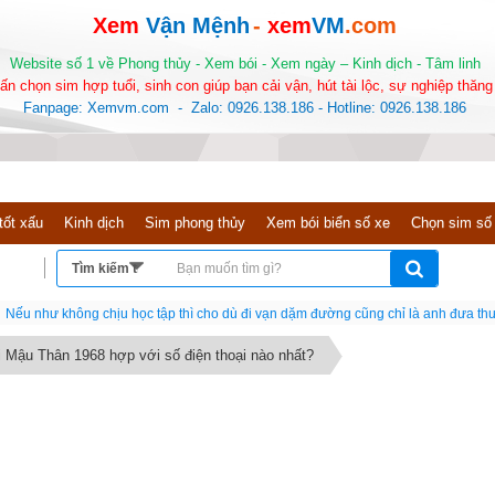
Xem
Vận Mệnh
-
xem
VM
.com
Website số 1 về Phong thủy - Xem bói - Xem ngày – Kinh dịch - Tâm linh
ấn chọn sim hợp tuổi, sinh con giúp bạn cải vận, hút tài lộc, sự nghiệp thăng 
Fanpage: Xemvm.com - Zalo: 0926.138.186 - Hotline: 0926.138.186
tốt xấu
Kinh dịch
Sim phong thủy
Xem bói biển số xe
Chọn sim số
Nếu như không chịu học tập thì cho dù đi vạn dặm đường cũng chỉ là anh đưa thư
 Mậu Thân 1968 hợp với số điện thoại nào nhất?