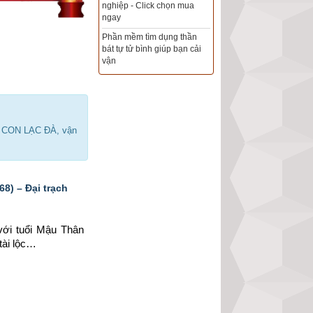
Xem ngày đẹp - chọn ngày
tốt khởi sự theo kinh dịch
chính xác nhất
Tổng Kho Sim Năm sinh 0x -
9x - 8x -7x -6x giá rẻ nhất thị
trường - Click xem ngay
h CON LẠC ĐÀ, vận
8) – Đại trạch
với tuổi Mậu Thân 
tài lộc…