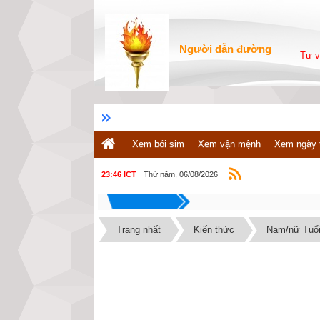
Người dẫn đường
Tư v
Xem bói sim
Xem vận mệnh
Xem ngày 
Thứ năm, 06/08/2026
23:46 ICT
Trang nhất
Kiến thức
Nam/nữ Tuổi