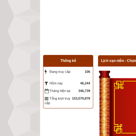
Thống kê
Lịch vạn niên - Chọn
Đang truy cập
106
46,244
Hôm nay
Tháng hiện tại
346,739
Tổng lượt truy
153,079,878
cập