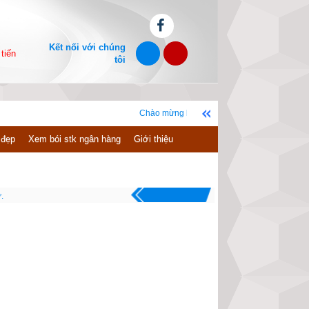
Kết nối với chúng
tiến
tôi
Chào mừng bạn đến với website xemvm.com, chúc bạn có n
 đẹp
Xem bói stk ngân hàng
Giới thiệu
.