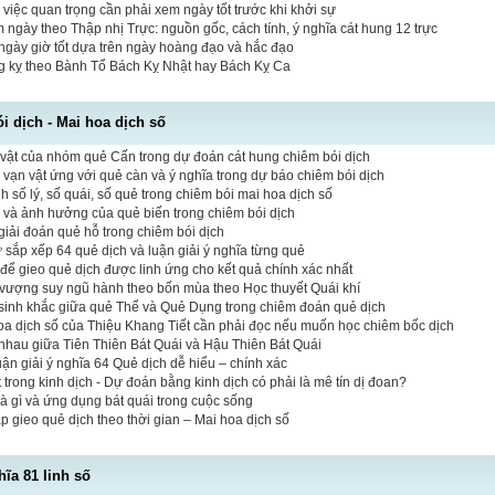
 việc quan trọng cần phải xem ngày tốt trước khi khởi sự
 ngày theo Thập nhị Trực: nguồn gốc, cách tính, ý nghĩa cát hung 12 trực
ngày giờ tốt dựa trên ngày hoàng đạo và hắc đạo
ng kỵ theo Bành Tổ Bách Kỵ Nhật hay Bách Kỵ Ca
 dịch - Mai hoa dịch số
vật của nhóm quẻ Cấn trong dự đoán cát hung chiêm bói dịch
vạn vật ứng với quẻ càn và ý nghĩa trong dự báo chiêm bói dịch
 số lý, số quái, số quẻ trong chiêm bói mai hoa dịch số
ò và ảnh hưởng của quẻ biến trong chiêm bói dịch
iải đoán quẻ hỗ trong chiêm bói dịch
tự sắp xếp 64 quẻ dịch và luận giải ý nghĩa từng quẻ
 để gieo quẻ dịch được linh ứng cho kết quả chính xác nhất
vượng suy ngũ hành theo bốn mùa theo Học thuyết Quái khí
sinh khắc giữa quẻ Thể và Quẻ Dụng trong chiêm đoán quẻ dịch
hoa dịch số của Thiệu Khang Tiết cần phải đọc nếu muốn học chiêm bốc dịch
nhau giữa Tiên Thiên Bát Quái và Hậu Thiên Bát Quái
luận giải ý nghĩa 64 Quẻ dịch dễ hiểu – chính xác
 trong kinh dịch - Dự đoán bằng kinh dịch có phải là mê tín dị đoan?
là gì và ứng dụng bát quái trong cuộc sống
 gieo quẻ dịch theo thời gian – Mai hoa dịch số
hĩa 81 linh số