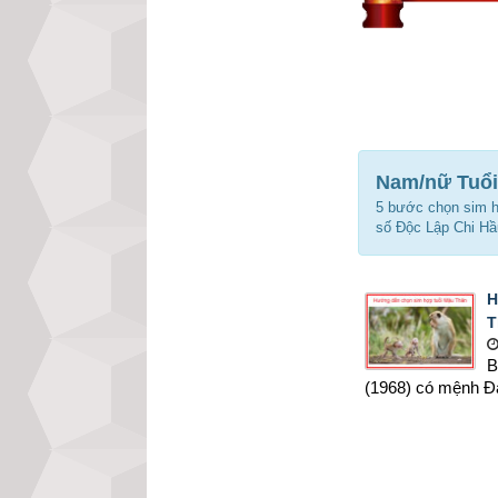
Nam/nữ Tuổi
5 bước chọn sim 
số Độc Lập Chi Hầ
H
T
B
(1968) có mệnh Đại