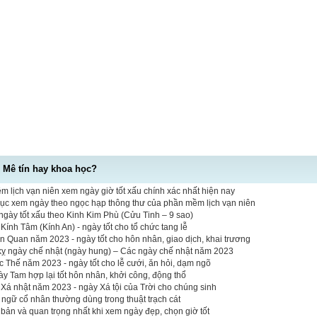
- Mê tín hay khoa học?
 lịch vạn niên xem ngày giờ tốt xấu chính xác nhất hiện nay
mục xem ngày theo ngọc hạp thông thư của phần mềm lịch vạn niên
gày tốt xấu theo Kinh Kim Phù (Cửu Tinh – 9 sao)
ính Tâm (Kính An) - ngày tốt cho tổ chức tang lễ
n Quan năm 2023 - ngày tốt cho hôn nhân, giao dịch, khai trương
 kỵ ngày chế nhật (ngày hung) – Các ngày chế nhật năm 2023
Thế năm 2023 - ngày tốt cho lễ cưới, ăn hỏi, dạm ngõ
y Tam hợp lại tốt hôn nhân, khởi công, động thổ
Xá nhật năm 2023 - ngày Xá tội của Trời cho chúng sinh
t ngữ cổ nhân thường dùng trong thuật trạch cát
bản và quan trọng nhất khi xem ngày đẹp, chọn giờ tốt