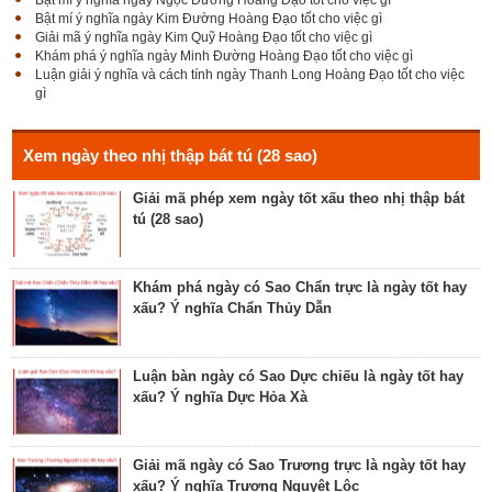
Bật mí ý nghĩa ngày Kim Đường Hoàng Đạo tốt cho việc gì
Giải mã Sao Cang tốt hay xấu – Tính chất và ý
Giải mã ý nghĩa ngày Kim Quỹ Hoàng Đạo tốt cho việc gì
nghĩa Cang Kim long
Khám phá ý nghĩa ngày Minh Đường Hoàng Đạo tốt cho việc gì
Luận giải ý nghĩa và cách tính ngày Thanh Long Hoàng Đạo tốt cho việc
gì
Luận giải Sao Giác tốt hay xấu – Tính chất và ý
nghĩa Giác Mộc Giao
Xem ngày theo nhị thập bát tú (28 sao)
Giải mã phép xem ngày tốt xấu theo nhị thập bát
tú (28 sao)
Tìm hiểu về ngày Phổ hộ (Phả hộ, Hội hộ) tốt cho
hôn nhân, xuất hành, chữa bệnh
Khám phá ngày có Sao Chẩn trực là ngày tốt hay
xấu? Ý nghĩa Chẩn Thủy Dẫn
Tìm hiểu về ngày Phúc Sinh tốt cho tế lễ cầu
phúc, cầu tự, cầu thọ, cầu tài lộc
Luận bàn ngày có Sao Dực chiếu là ngày tốt hay
xấu? Ý nghĩa Dực Hỏa Xà
Luận bàn về ngày Ích Hậu năm 2023 - ngày tốt cho
lễ cưới, khởi công, tu tạo nhà cửa
Giải mã ngày có Sao Trương trực là ngày tốt hay
xấu? Ý nghĩa Trương Nguyệt Lộc