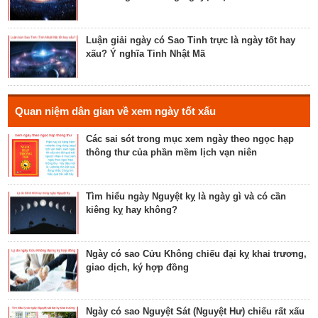
Luận bàn về ngày Thánh Tâm năm 2023 - ngày tốt
cho tế lễ, cầu phúc
Luận giải ngày có Sao Tinh trực là ngày tốt hay
xấu? Ý nghĩa Tinh Nhật Mã
Luận bàn về ngày Thiên Mã năm 2023 - ngày tốt
cho xuất hành, giao dịch, cầu tài lộc
Hé lộ ngày có Sao Liễu trực là ngày tốt hay xấu? Ý
Quan niệm dân gian về xem ngày tốt xấu
nghĩa Liễu Thổ Chương
Các sai sót trong mục xem ngày theo ngọc hạp
thông thư của phần mềm lịch vạn niên
Luận bàn ngày có Sao Quỷ chiếu là ngày tốt hay
xấu? Ý nghĩa Quỷ Kim Dương
Tìm hiểu ngày Nguyệt kỵ là ngày gì và có cần
kiêng kỵ hay không?
Bật mí ngày có Sao Tỉnh chiếu là ngày tốt hay
ngày xấu? Ý nghĩa Tỉnh Mộc Hãn
Ngày có sao Cửu Không chiếu đại kỵ khai trương,
giao dịch, ký hợp đồng
Giải mã ngày có Sao Sâm chiếu là ngày tốt hay
ngày xấu? Ý nghĩa Sâm Thủy Viên
Ngày có sao Nguyệt Sát (Nguyệt Hư) chiếu rất xấu