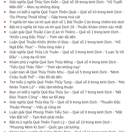
Giải nghĩa Quẻ Thủy Sơn Kiển – Quẻ số 39 trong kinh Dịch - “Vũ Tuyết
Mãn Đồ” – Mưu sự không đúng
Bạn có biết ý nghĩa Quẻ Trạch Thiên Quải – Quẻ số 43 trong kinh Dịch -
“Du Phong Thoát Võng” – Gặp hung hoá cát
Ý nghĩa lời hào và lời quẻ dịch số 1 Bát Thuần Càn trong chiêm bói dịch
Bật mí ý nghĩa lời hào và lời quẻ Dịch 29 - Thuần Khảm chính xác nhất
Luận giải Quẻ Thuần Càn (Càn Vi Thiên) – Quẻ số 1 trong kinh Dịch -
“Khốn Long Đắc Thủy” – Thời vận đã đến
Luận Quẻ Thuần Khôn (Khôn Vi Địa) – Quẻ số 2 trong kinh Dịch - “Hổ
Ngã Đắc Thực” – Thỏa lòng mãn ý
Giải nghĩa Quẻ Thủy Lôi Truân – Quẻ số 3 trong kinh Dịch - “Loạn Ty Vô
Đầu” – Lòng dạ rối bời
Khám phá ý nghĩa Quẻ Sơn Thủy Mông – Quẻ số 4 trong kinh Dịch -
“Tiểu Quỷ Thâu Tiền” - “Thời vận không hay”
Luận bàn về Quẻ Thủy Thiên Nhu – Quẻ số 5 trong kinh Dịch - “Minh
Châu Xuất Thổ” – Vận tốt đã đến
Tìm hiểu ý nghĩa Quẻ Thiên Thủy Tụng – Quẻ số 6 trong kinh Dịch - “Nhị
Nhân Tranh Lộ” – Việc làm không thuận
Bạn có biết ý nghĩa Quẻ Địa Thủy Sư – Quẻ số 7 trong kinh Dịch - “Mã
Đáo Thành Công” – Mọi sự tốt đẹp
Giải nghĩa Quẻ Thủy Địa Tỷ – Quẻ số 8 trong kinh Dịch - “Thuyền Đắc
Thuận Phong” – Việc gì cũng lợi
Luận giải Quẻ Phong Thiên Tiểu Súc – Quẻ số 9 trong kinh Dịch - “Mật
Vân Bất Vũ” – Tạm thời phải nhẫn
Bật mí ý nghĩa Quẻ Thiên Trạch Lý – Quẻ số 10 trong kinh Dịch -
“Phượng Minh Kì Sơn” - Quốc gia cát tường