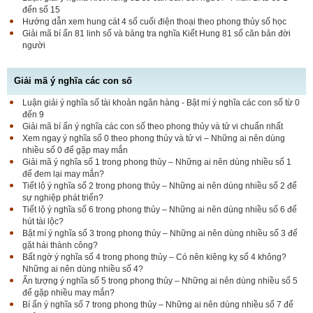
đến số 15
Hướng dẫn xem hung cát 4 số cuối điện thoại theo phong thủy số học
Giải mã bí ẩn 81 linh số và bảng tra nghĩa Kiết Hung 81 số căn bản đời
người
Giải mã ý nghĩa các con số
Luận giải ý nghĩa số tài khoản ngân hàng - Bật mí ý nghĩa các con số từ 0
đến 9
Giải mã bí ẩn ý nghĩa các con số theo phong thủy và tử vi chuẩn nhất
Xem ngay ý nghĩa số 0 theo phong thủy và tử vi – Những ai nên dùng
nhiều số 0 để gặp may mắn
Giải mã ý nghĩa số 1 trong phong thủy – Những ai nên dùng nhiều số 1
để đem lại may mắn?
Tiết lộ ý nghĩa số 2 trong phong thủy – Những ai nên dùng nhiều số 2 để
sự nghiệp phát triển?
Tiết lộ ý nghĩa số 6 trong phong thủy – Những ai nên dùng nhiều số 6 để
hút tài lộc?
Bật mí ý nghĩa số 3 trong phong thủy – Những ai nên dùng nhiều số 3 để
gặt hái thành công?
Bất ngờ ý nghĩa số 4 trong phong thủy – Có nên kiêng kỵ số 4 không?
Những ai nên dùng nhiều số 4?
Ấn tượng ý nghĩa số 5 trong phong thủy – Những ai nên dùng nhiều số 5
để gặp nhiều may mắn?
Bí ẩn ý nghĩa số 7 trong phong thủy – Những ai nên dùng nhiều số 7 để