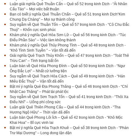
Luận giải nghĩa Quẻ Thuần Cấn – Quẻ số 52 trong kinh Dịch - “Ải Nhân
Cấu Táo” – Mọi việc bất thuận
Bạn có biết ý nghĩa Quẻ Thuần Chấn – Quẻ số 51 trong kinh Dịch“Kim
Chung Dạ Chàng” – Mọi sự thành công
Suy ngẫm về Quẻ Thuần Tốn – Quẻ số 57 trong kinh Dịch - “Cô Chu Đắc
Thuỷ” – Khốn cực sinh phúc
Khám phá ý nghĩa Quẻ Hỏa Sơn Lữ – Quẻ số 56 trong kinh Dịch - “Túc
Điểu Phần Sào” – Việc làm không thành
Khám phá ý nghĩa Quẻ Thủy Phong Tỉnh – Quẻ số 48 trong kinh Dịch -
“Khô Tỉnh Sinh Tuyền ” – Vận tốt đã đến
Giải nghĩa Quẻ Trạch Thủy Khốn – Quẻ số 47 trong kinh Dịch - “Toát Thê
Trừu Can” – Tình trạng bất ổn
Luận bàn về Quẻ Hỏa Phong Đỉnh – Quẻ số 50 trong kinh Dịch - “Ngư
Ông Đắc Lợi” – Nhất cử lưỡng tiện
Suy ngẫm về Quẻ Trạch Hỏa Cách – Quẻ số 49 trong kinh Dịch - “Hán
Miêu Đắc Thuỷ” – Vận tốt đã đến
Bật mí ý nghĩa Quẻ Địa Phong Thăng – Quẻ số 46 trong kinh Dịch - “Chỉ
Nhật Cao Thăng” – Phát tài phát lộc
Suy ngẫm về Quẻ Sơn Trạch Tổn – Quẻ số 41 trong kinh Dịch - “Thôi Xa
Điếu Nhĩ” – Uổng phí công sức
Luận giải Quẻ Thiên Phong Cấu – Quẻ số 44 trong kinh Dịch - “Tha
Hương Ngộ Hữu” – Thời vận đã đến
Luận bàn Quẻ Phong Lôi Ích – Quẻ số 42 trong kinh Dịch - “Khô Mộc
Khai Hoa” – Bĩ cực vinh lai
Bật mí ý nghĩa Quẻ Hỏa Trạch Khuê – Quẻ số 38 trong kinh Dịch - “Phán
Trư Mại Dương” – Long đong lận đận