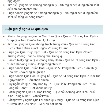
ngộ đạo?
Tìm hiểu ý nghĩa số 8 trong phong thủy – Những ai nên dùng nhiều số 8
để kinh doanh phát tài?
Luận bàn về ý nghĩa số 9 trong phong thủy – Những ai nên dùng nhiều
số 9 để sống vui sống khỏe?
Luận giải ý nghĩa 64 quẻ dịch
Khám phá ý nghĩa Quẻ Lôi Sơn Tiểu Quá – Quẻ số 62 trong kinh Dịch -
“Cấp Qua Tiểu Kiều” – Tiến lợi lui hại.
Tìm hiểu ý nghĩa Quẻ Phong Trạch Trung Phu – Quẻ số 61 trong kinh
Dịch - “Tuấn Điểu Xuất Lung” – Vô cùng tốt lành
Luận giải Quẻ Thủy Trạch Tiết – Quẻ số 60 trong kinh Dịch - “Điểm
Tướng Phong Thần” – Không phải kiêng kị
Bạn có biết ý nghĩa Quẻ Phong Thủy Hoán – Quẻ số 59 trong kinh Dịch -
“Cách Hà Vọng Kim” – Uổng công phí sức
Luận bàn về Quẻ Thuần Đoài – Quẻ số 58 trong kinh Dịch - “Sấn Thuỷ
Hoà Nê” – Vô cùng thuận tiện
Luận bàn về Quẻ Hỏa Thủy Vị Tế – Quẻ số 64 trong kinh Dịch - “Thái Tuế
Nguyệt Kiến” – Tiểu nhân ám hại
Suy ngẫm về Quẻ Thủy Hỏa Ký Tế – Quẻ số 63 trong kinh Dịch - “Kim
Bảng Đề Danh” – Cát khánh như ý
Bật mí ý nghĩa Quẻ Lôi Hỏa Phong – Quẻ số 55 trong kinh Dịch - “Cổ
Kính Trùng Minh” – Vận tốt trở lại
Bất ngờ với ý nghĩa Quẻ Lôi trạch Quy Muội – Quẻ số 54 trong kinh Dịch -
“Duyên Mộc Cầu Ngư” – Mưu sự bất thành