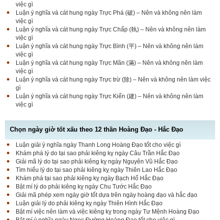
việc gì
Luận ý nghĩa và cát hung ngày Trực Phá (破) – Nên và không nên làm
việc gì
Luận ý nghĩa và cát hung ngày Trực Chấp (執) – Nên và không nên làm
việc gì
Luận ý nghĩa và cát hung ngày Trực Bình (平) – Nên và không nên làm
việc gì
Luận ý nghĩa và cát hung ngày Trực Mãn (滿) – Nên và không nên làm
việc gì
Luận ý nghĩa và cát hung ngày Trực trừ (除) – Nên và không nên làm việc
gì
Luận ý nghĩa và cát hung ngày Trực Kiến (建) – Nên và không nên làm
việc gì
Chọn ngày giờ tốt xấu theo 12 thần Hoàng Đạo - Hắc Đạo
Luận giải ý nghĩa ngày Thanh Long Hoàng Đạo tốt cho việc gì
Luận bàn Sao Phòng tốt hay xấu – Tính chất và ý
Khám phá lý do tại sao phải kiêng kỵ ngày Câu Trần Hắc Đạo
nghĩa Phòng Nhật Thố
Giải mã lý do tại sao phải kiêng kỵ ngày Nguyên Vũ Hắc Đạo
Tìm hiểu lý do tại sao phải kiêng kỵ ngày Thiên Lao Hắc Đạo
Khám phá tại sao phải kiêng kỵ ngày Bạch Hổ Hắc Đạo
Bật mí lý do phải kiêng kỵ ngày Chu Tước Hắc Đạo
Bật mí Sao Đê tốt hay xấu – Tính chất và ý nghĩa
Giải mã phép xem ngày giờ tốt dựa trên ngày hoàng đạo và hắc đạo
Đê Thổ Lạc
Luận giải lý do phải kiêng kỵ ngày Thiên Hình Hắc Đạo
Bật mí việc nên làm và việc kiêng kỵ trong ngày Tư Mệnh Hoàng Đạo
Bật mí ý nghĩa ngày Ngọc Đường Hoàng Đạo tốt cho việc gì