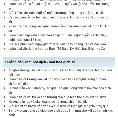
Luận bàn về Thiên Xá nhật năm 2023 - ngày Xá tội của Trời cho chúng
sinh
Giải thích các thuật ngữ cổ nhân thường dùng trong thuật trạch cát
Các nguyên tắc cơ bản và quan trọng nhất khi xem ngày đẹp, chọn giờ
tốt
Phân loại các công việc quan trọng cần phải xem ngày tốt trước khi khởi
sự
Luận giải phép xem ngày theo Thập nhị Trực: nguồn gốc, cách tính, ý
nghĩa cát hung 12 trực
Giải mã phép xem ngày giờ tốt dựa trên ngày hoàng đạo và hắc đạo
Luận giải việc kiêng kỵ theo Bành Tổ Bách Kỵ Nhật hay Bách Kỵ Ca
Hướng dẫn xem bói dịch - Mai hoa dịch số
Ý nghĩa tượng vạn vật của nhóm quẻ Cấn trong dự đoán cát hung chiêm
bói dịch
Luận bàn về tượng vạn vật ứng với quẻ càn và ý nghĩa trong dự báo
chiêm bói dịch
Hướng dẫn xác định số lý, số quái, số quẻ trong chiêm bói mai hoa dịch
số
Luận bàn về vai trò và ảnh hưởng của quẻ biến trong chiêm bói dịch
Hướng dẫn lập và giải đoán quẻ hỗ trong chiêm bói dịch
Giải mã bí ấn trật tự sắp xếp 64 quẻ dịch và luận giải ý nghĩa từng quẻ
3 chú ý quan trọng để gieo quẻ dịch được linh ứng cho kết quả chính xác
nhất