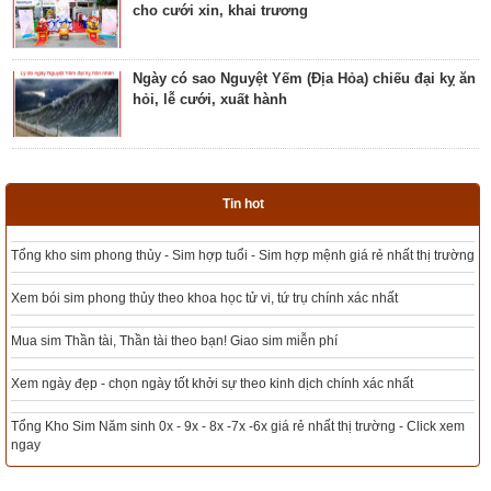
cho cưới xin, khai trương
Khám phá ngày có Sao Chủy là ngày tốt hay ngày
xấu? Ý nghĩa Chủy Hỏa Hầu
Ngày có sao Nguyệt Yếm (Địa Hỏa) chiếu đại kỵ ăn
hỏi, lễ cưới, xuất hành
Luận giải ngày có Sao Tất chiếu là ngày tốt hay
ngày xấu? Ý nghĩa Tất Nguyệt Ô
Ngày có sao Nguyệt Hỏa (Nguyệt Hại) trực rất xấu
cho cưới hỏi, giao dịch, khai trương
Giải mã ngày có Sao Mão chiếu là ngày tốt hay
Tin hot
xấu? Ý nghĩa Mão Nhật Kê
Tổng kho sim phong thủy - Sim hợp tuổi - Sim hợp mệnh giá rẻ nhất thị trường
Ngày có sao xấu Thiên Tặc trực chiếu đại kỵ xuất
hành, khai trương
Luận bàn ngày có Sao Vị chiếu là ngày tốt hay
Xem bói sim phong thủy theo khoa học tử vi, tứ trụ chính xác nhất
xấu? Ý nghĩa Vị Thổ Trĩ
Mua sim Thần tài, Thần tài theo bạn! Giao sim miễn phí
Ngày có sao Thổ phù (Thổ phủ) chiếu đại kỵ khởi
công, động thổ, mai táng
Bật mí ngày có Sao Lâu là ngày tốt hay xấu? Ý
Xem ngày đẹp - chọn ngày tốt khởi sự theo kinh dịch chính xác nhất
nghĩa Lâu Kim Cẩu
Tổng Kho Sim Năm sinh 0x - 9x - 8x -7x -6x giá rẻ nhất thị trường - Click xem
Ngày có sao Thiên Lại trực xấu mọi việc, nhất là
ngay
hôn nhân, khai trương, khởi công
Luận giải ngày có Sao Khuê là ngày tốt hay xấu?
Ý nghĩa Khuê Mộc Lang