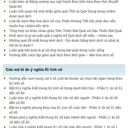
Luận bàn về Bảng vượng suy ngũ hành theo bốn mùa theo Học thuyết
Quái khí
Luận mối quan hệ sinh khắc giữa quẻ Thể và Quẻ Dụng trong chiêm
đoán quẻ dịch
Link tải sách Mai hoa dịch số của Thiệu Khang Tiết cần phải đọc nếu
muốn học chiêm bốc dịch
Tổng hợp sự khác nhau giữa Tiên Thiên Bát Quái và Hậu Thiên Bát Quái
Kinh dịch là gì và luận giải ý nghĩa 64 Quẻ dịch dễ hiểu – chính xác
Những quẻ tốt nhất trong kinh dịch - Dự đoán bằng kinh dịch có phải là
mê tín dị đoan?
Luận giải bát quái là gì và ứng dụng bát quái trong cuộc sống
Hướng dẫn cách lập gieo quẻ dịch theo thời gian – Mai hoa dịch số
Giải mã bí ẩn ý nghĩa 81 linh số
Hướng dẫn xem hung cát 4 số cuối tài khoản và chọn stk ngân hàng theo
81 linh số
Bật mí ý nghĩa Kiết Hung 81 linh số trong danh tính học - Phần 5: từ số 61
đến số 80
Luận bàn về ý nghĩa Kiết Hung 81 căn số đời người - Phần 4: từ số 46
đến số 60
Bật mí ý nghĩa phong thủy của 81 con số cuộc đời - Phần 3: từ số 31 đến
số 45
Khám phá ý nghĩa Kiết Hung 81 số bản mệnh đời người - Phần 2: từ số
16 đến số 30
Luận giải ý nghĩa Kiết Hung 81 số căn bản đời người - Phần 1: từ số 1