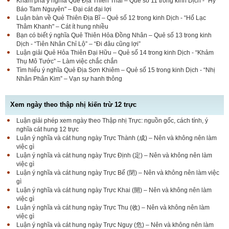
Khám phá ý nghĩa Quẻ Địa Thiên Thái – Quẻ số 11 trong kinh Dịch - “Hỷ
Báo Tam Nguyên" – Đại cát đại lợi
Luận bàn về Quẻ Thiên Địa Bĩ – Quẻ số 12 trong kinh Dịch - “Hổ Lạc
Thâm Khanh" – Cát ít hung nhiều
Bạn có biết ý nghĩa Quẻ Thiên Hỏa Đồng Nhân – Quẻ số 13 trong kinh
Dịch - “Tiên Nhân Chỉ Lộ” – “Đi đâu cũng lợi”
Luận giải Quẻ Hỏa Thiên Đại Hữu – Quẻ số 14 trong kinh Dịch - “Khảm
Thụ Mô Tước” – Làm việc chắc chắn
Tìm hiểu ý nghĩa Quẻ Địa Sơn Khiêm – Quẻ số 15 trong kinh Dịch - “Nhị
Nhân Phân Kim” – Vạn sự hanh thông
Xem ngày theo thập nhị kiến trừ 12 trực
Luận giải phép xem ngày theo Thập nhị Trực: nguồn gốc, cách tính, ý
nghĩa cát hung 12 trực
Luận ý nghĩa và cát hung ngày Trực Thành (成) – Nên và không nên làm
việc gì
Luận ý nghĩa và cát hung ngày Trực Định (定) – Nên và không nên làm
việc gì
Luận ý nghĩa và cát hung ngày Trực Bế (閉) – Nên và không nên làm việc
gì
Luận ý nghĩa và cát hung ngày Trực Khai (開) – Nên và không nên làm
việc gì
Luận ý nghĩa và cát hung ngày Trực Thu (收) – Nên và không nên làm
việc gì
Luận ý nghĩa và cát hung ngày Trực Nguy (危) – Nên và không nên làm