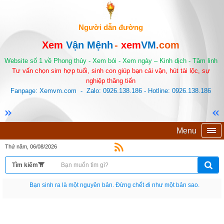
Người dẫn đường
Xem
Vận Mệnh
-
xem
VM
.com
Website số 1 về Phong thủy - Xem bói - Xem ngày – Kinh dịch - Tâm linh
Tư vấn chọn sim hợp tuổi, sinh con giúp bạn cải vận, hút tài lộc, sự
nghiệp thăng tiến
Fanpage: Xemvm.com - Zalo: 0926.138.186 - Hotline: 0926.138.186
Menu
Thứ năm, 06/08/2026
Bạn sinh ra là một nguyên bản. Đừng chết đi như một bản sao.