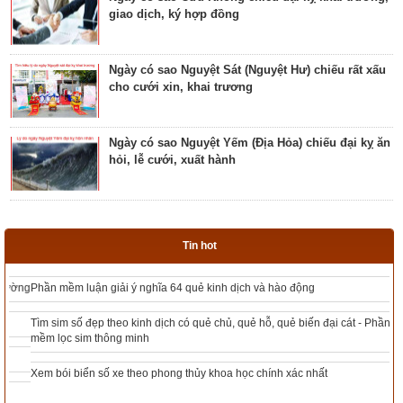
giao dịch, ký hợp đồng
Giải mã ngày có Sao Sâm chiếu là ngày tốt hay
ngày xấu? Ý nghĩa Sâm Thủy Viên
Ngày có sao Nguyệt Sát (Nguyệt Hư) chiếu rất xấu
cho cưới xin, khai trương
Khám phá ngày có Sao Chủy là ngày tốt hay ngày
xấu? Ý nghĩa Chủy Hỏa Hầu
Ngày có sao Nguyệt Yếm (Địa Hỏa) chiếu đại kỵ ăn
hỏi, lễ cưới, xuất hành
Luận giải ngày có Sao Tất chiếu là ngày tốt hay
ngày xấu? Ý nghĩa Tất Nguyệt Ô
Ngày có sao Nguyệt Hỏa (Nguyệt Hại) trực rất xấu
cho cưới hỏi, giao dịch, khai trương
Giải mã ngày có Sao Mão chiếu là ngày tốt hay
Tin hot
xấu? Ý nghĩa Mão Nhật Kê
Phần mềm luận giải ý nghĩa 64 quẻ kinh dịch và hào động
Ngày có sao xấu Thiên Tặc trực chiếu đại kỵ xuất
hành, khai trương
Luận bàn ngày có Sao Vị chiếu là ngày tốt hay
Tìm sim số đẹp theo kinh dịch có quẻ chủ, quẻ hỗ, quẻ biến đại cát - Phần
xấu? Ý nghĩa Vị Thổ Trĩ
mềm lọc sim thông minh
Ngày có sao Thổ phù (Thổ phủ) chiếu đại kỵ khởi
Xem bói biển số xe theo phong thủy khoa học chính xác nhất
công, động thổ, mai táng
Bật mí ngày có Sao Lâu là ngày tốt hay xấu? Ý
nghĩa Lâu Kim Cẩu