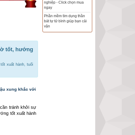
Xem ngày đẹp - chọn ngày
tốt khởi sự theo kinh dịch
chính xác nhất
Tổng Kho Sim Năm sinh 0x -
9x - 8x -7x -6x giá rẻ nhất thị
trường - Click xem ngay
iờ tốt, hướng
tốt xuất hành, tuổi
Dậu xung khắc với
cần tránh khởi sự 
ướng tốt xuất hành 