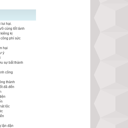
lui hại.
Vô cùng tốt lành
kiêng kị
 công phí sức
m hại
ư ý
i
ưu sự bất thành
n
ành công
ông thành
ốt đã đến
n
tiện
ến
hát lộc
ức
đến
g lận đận