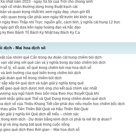
Xá nhật năm 2023 - ngày Xá tội của Trời cho chúng sinh
t ngữ cổ nhân thường dùng trong thuật trạch cát
bản và quan trọng nhất khi xem ngày đẹp, chọn giờ tốt
 việc quan trọng cần phải xem ngày tốt trước khi khởi sự
 ngày theo Thập nhị Trực: nguồn gốc, cách tính, ý nghĩa cát hung 12 trực
ngày giờ tốt dựa trên ngày hoàng đạo và hắc đạo
ng kỵ theo Bành Tổ Bách Kỵ Nhật hay Bách Kỵ Ca
 dịch - Mai hoa dịch số
vật của nhóm quẻ Cấn trong dự đoán cát hung chiêm bói dịch
vạn vật ứng với quẻ càn và ý nghĩa trong dự báo chiêm bói dịch
 số lý, số quái, số quẻ trong chiêm bói mai hoa dịch số
ò và ảnh hưởng của quẻ biến trong chiêm bói dịch
iải đoán quẻ hỗ trong chiêm bói dịch
tự sắp xếp 64 quẻ dịch và luận giải ý nghĩa từng quẻ
 để gieo quẻ dịch được linh ứng cho kết quả chính xác nhất
vượng suy ngũ hành theo bốn mùa theo Học thuyết Quái khí
sinh khắc giữa quẻ Thể và Quẻ Dụng trong chiêm đoán quẻ dịch
hoa dịch số của Thiệu Khang Tiết cần phải đọc nếu muốn học chiêm bốc dịch
nhau giữa Tiên Thiên Bát Quái và Hậu Thiên Bát Quái
luận giải ý nghĩa 64 Quẻ dịch dễ hiểu – chính xác
 trong kinh dịch - Dự đoán bằng kinh dịch có phải là mê tín dị đoan?
là gì và ứng dụng bát quái trong cuộc sống
 gieo quẻ dịch theo thời gian – Mai hoa dịch số