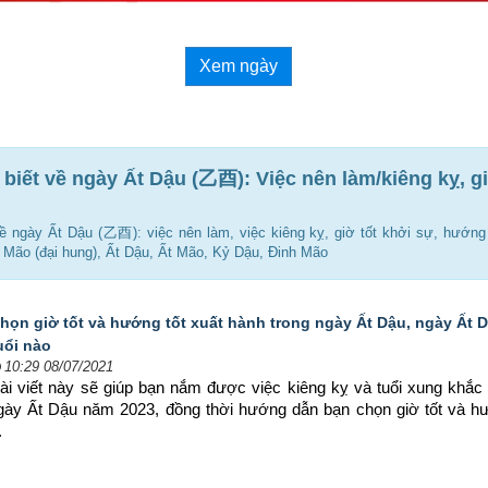
Xem ngày
 biết về ngày Ất Dậu (乙酉): Việc nên làm/kiêng kỵ, g
 về ngày Ất Dậu (乙酉): việc nên làm, việc kiêng kỵ, giờ tốt khởi sự, hướng 
Mão (đại hung), Ất Dậu, Ất Mão, Kỷ Dậu, Đinh Mão
họn giờ tốt và hướng tốt xuất hành trong ngày Ất Dậu, ngày Ất 
uổi nào
10:29 08/07/2021
ài viết này sẽ giúp bạn nắm được việc kiêng kỵ và tuổi xung khắc 
ngày Ất Dậu năm 2023, đồng thời hướng dẫn bạn chọn 
giờ tốt và h
.