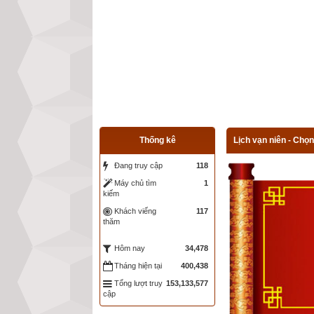
Thống kê
Lịch vạn niên - Chọn
Đang truy cập
118
Máy chủ tìm
1
kiếm
Khách viếng
117
thăm
34,478
Hôm nay
Tháng hiện tại
400,438
Tổng lượt truy
153,133,577
cập