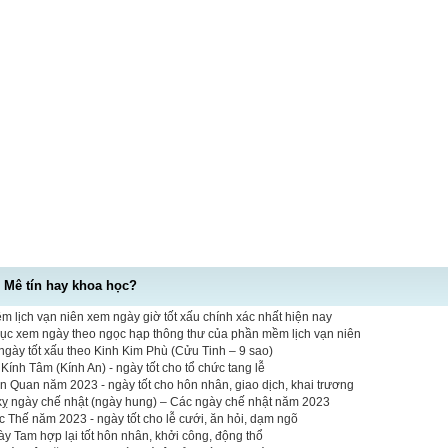
- Mê tín hay khoa học?
 lịch vạn niên xem ngày giờ tốt xấu chính xác nhất hiện nay
mục xem ngày theo ngọc hạp thông thư của phần mềm lịch vạn niên
gày tốt xấu theo Kinh Kim Phù (Cửu Tinh – 9 sao)
ính Tâm (Kính An) - ngày tốt cho tổ chức tang lễ
n Quan năm 2023 - ngày tốt cho hôn nhân, giao dịch, khai trương
 kỵ ngày chế nhật (ngày hung) – Các ngày chế nhật năm 2023
Thế năm 2023 - ngày tốt cho lễ cưới, ăn hỏi, dạm ngõ
y Tam hợp lại tốt hôn nhân, khởi công, động thổ