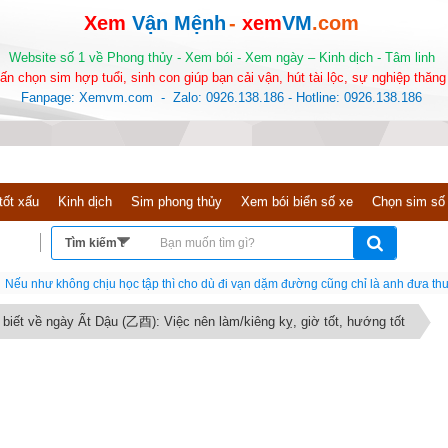
Xem
Vận Mệnh
-
xem
VM
.com
Website số 1 về Phong thủy - Xem bói - Xem ngày – Kinh dịch - Tâm linh
ấn chọn sim hợp tuổi, sinh con giúp bạn cải vận, hút tài lộc, sự nghiệp thăng 
Fanpage: Xemvm.com - Zalo: 0926.138.186 - Hotline: 0926.138.186
tốt xấu
Kinh dịch
Sim phong thủy
Xem bói biển số xe
Chọn sim số
Nếu như không chịu học tập thì cho dù đi vạn dặm đường cũng chỉ là anh đưa thư
 biết về ngày Ất Dậu (乙酉): Việc nên làm/kiêng kỵ, giờ tốt, hướng tốt