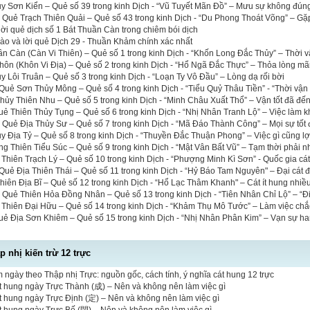
ủy Sơn Kiển – Quẻ số 39 trong kinh Dịch - “Vũ Tuyết Mãn Đồ” – Mưu sự không đún
a Quẻ Trạch Thiên Quải – Quẻ số 43 trong kinh Dịch - “Du Phong Thoát Võng” – Gặ
 lời quẻ dịch số 1 Bát Thuần Càn trong chiêm bói dịch
 hào và lời quẻ Dịch 29 - Thuần Khảm chính xác nhất
n Càn (Càn Vi Thiên) – Quẻ số 1 trong kinh Dịch - “Khốn Long Đắc Thủy” – Thời 
ôn (Khôn Vi Địa) – Quẻ số 2 trong kinh Dịch - “Hổ Ngã Đắc Thực” – Thỏa lòng mã
y Lôi Truân – Quẻ số 3 trong kinh Dịch - “Loạn Ty Vô Đầu” – Lòng dạ rối bời
uẻ Sơn Thủy Mông – Quẻ số 4 trong kinh Dịch - “Tiểu Quỷ Thâu Tiền” - “Thời vận
ủy Thiên Nhu – Quẻ số 5 trong kinh Dịch - “Minh Châu Xuất Thổ” – Vận tốt đã đế
uẻ Thiên Thủy Tụng – Quẻ số 6 trong kinh Dịch - “Nhị Nhân Tranh Lộ” – Việc làm 
a Quẻ Địa Thủy Sư – Quẻ số 7 trong kinh Dịch - “Mã Đáo Thành Công” – Mọi sự tốt
y Địa Tỷ – Quẻ số 8 trong kinh Dịch - “Thuyền Đắc Thuận Phong” – Việc gì cũng lợ
g Thiên Tiểu Súc – Quẻ số 9 trong kinh Dịch - “Mật Vân Bất Vũ” – Tạm thời phải 
 Thiên Trạch Lý – Quẻ số 10 trong kinh Dịch - “Phượng Minh Kì Sơn” - Quốc gia cá
uẻ Địa Thiên Thái – Quẻ số 11 trong kinh Dịch - “Hỷ Báo Tam Nguyên" – Đại cát đạ
iên Địa Bĩ – Quẻ số 12 trong kinh Dịch - “Hổ Lạc Thâm Khanh" – Cát ít hung nhiề
a Quẻ Thiên Hỏa Đồng Nhân – Quẻ số 13 trong kinh Dịch - “Tiên Nhân Chỉ Lộ” – “Đi
 Thiên Đại Hữu – Quẻ số 14 trong kinh Dịch - “Khảm Thụ Mô Tước” – Làm việc ch
uẻ Địa Sơn Khiêm – Quẻ số 15 trong kinh Dịch - “Nhị Nhân Phân Kim” – Vạn sự h
 nhị kiến trừ 12 trực
 ngày theo Thập nhị Trực: nguồn gốc, cách tính, ý nghĩa cát hung 12 trực
t hung ngày Trực Thành (成) – Nên và không nên làm việc gì
t hung ngày Trực Định (定) – Nên và không nên làm việc gì