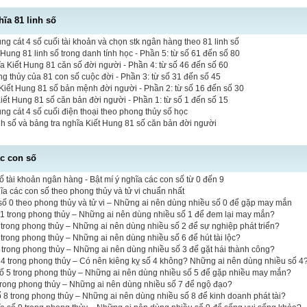
hĩa 81 linh số
 cát 4 số cuối tài khoản và chọn stk ngân hàng theo 81 linh số
 Hung 81 linh số trong danh tính học - Phần 5: từ số 61 đến số 80
a Kiết Hung 81 căn số đời người - Phần 4: từ số 46 đến số 60
ng thủy của 81 con số cuộc đời - Phần 3: từ số 31 đến số 45
iết Hung 81 số bản mệnh đời người - Phần 2: từ số 16 đến số 30
Kiết Hung 81 số căn bản đời người - Phần 1: từ số 1 đến số 15
 cát 4 số cuối điện thoại theo phong thủy số học
inh số và bảng tra nghĩa Kiết Hung 81 số căn bản đời người
ác con số
ố tài khoản ngân hàng - Bật mí ý nghĩa các con số từ 0 đến 9
hĩa các con số theo phong thủy và tử vi chuẩn nhất
ố 0 theo phong thủy và tử vi – Những ai nên dùng nhiều số 0 để gặp may mắn
 1 trong phong thủy – Những ai nên dùng nhiều số 1 để đem lại may mắn?
 2 trong phong thủy – Những ai nên dùng nhiều số 2 để sự nghiệp phát triển?
6 trong phong thủy – Những ai nên dùng nhiều số 6 để hút tài lộc?
3 trong phong thủy – Những ai nên dùng nhiều số 3 để gặt hái thành công?
 4 trong phong thủy – Có nên kiêng kỵ số 4 không? Những ai nên dùng nhiều số 4
số 5 trong phong thủy – Những ai nên dùng nhiều số 5 để gặp nhiều may mắn?
 trong phong thủy – Những ai nên dùng nhiều số 7 để ngộ đạo?
ố 8 trong phong thủy – Những ai nên dùng nhiều số 8 để kinh doanh phát tài?