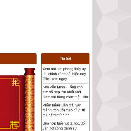
Tin hot
Tổng kho sim phong thủy -
Sim hợp tuổi - Sim hợp
mệnh giá rẻ nhất thị trường
Xem bói sim phong thủy
theo khoa học tử vi, tứ trụ
chính xác nhất
Mua sim Thần tài, Thần tài
theo bạn! Giao sim miễn phí