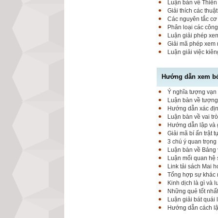
Luận bàn về Thiên 
Giải thích các thuậ
Các nguyên tắc cơ 
Phân loại các công
Luận giải phép xem
Giải mã phép xem 
Luận giải việc kiê
Hướng dẫn xem bói
Ý nghĩa tượng vạn 
Luận bàn về tượng 
Hướng dẫn xác định
Luận bàn về vai tr
Hướng dẫn lập và g
Giải mã bí ấn trật 
3 chú ý quan trọng
Luận bàn về Bảng 
Luận mối quan hệ 
Link tải sách Mai 
Tổng hợp sự khác 
Kinh dịch là gì và 
Những quẻ tốt nhất
Luận giải bát quái 
Hướng dẫn cách lập