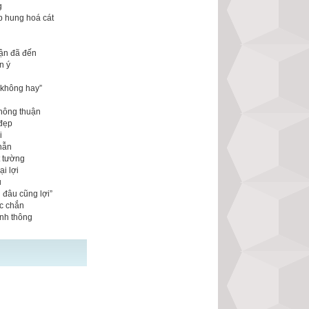
g
p hung hoá cát
vận đã đến
n ý
 không hay”
n
không thuận
 đẹp
i
nhẫn
t tường
i lợi
u
 đâu cũng lợi”
ắc chắn
anh thông