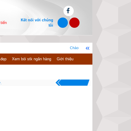
Kết nối với chúng
tiến
tôi
Chào mừng bạn đến với website xemvm.com, chúc b
 đẹp
Xem bói stk ngân hàng
Giới thiệu
.