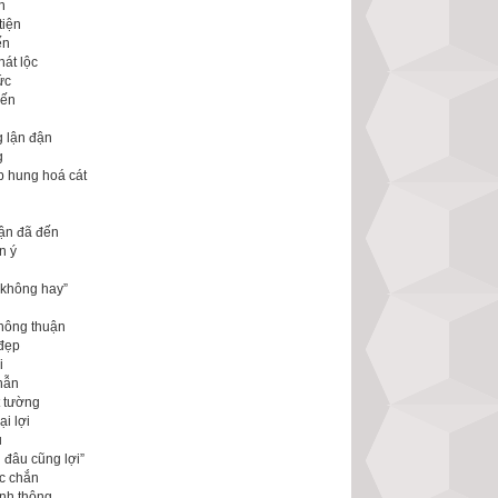
n
tiện
ến
hát lộc
ức
đến
g lận đận
g
p hung hoá cát
vận đã đến
n ý
 không hay”
n
không thuận
 đẹp
i
nhẫn
t tường
i lợi
u
 đâu cũng lợi”
ắc chắn
anh thông