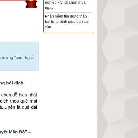
Xem ngày đẹp - chọn ngày
tốt khởi sự theo kinh dịch
chính xác nhất
Tổng Kho Sim Năm sinh 0x -
9x - 8x -7x -6x giá rẻ nhất thị
trường - Click xem ngay
h tượng “bùn, tuyết
ng bói dịch
 cách dễ hiểu nhất 
dịch theo quẻ mai 
ả.…nên là quẻ đại 
uyết Mãn Đồ” –