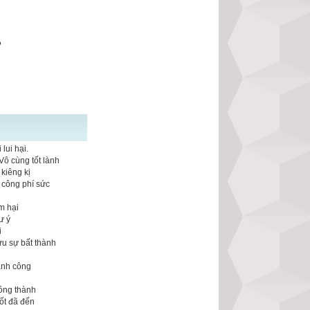
?
lui hại.
Vô cùng tốt lành
kiêng kị
 công phí sức
m hại
ư ý
i
ưu sự bất thành
n
ành công
ông thành
ốt đã đến