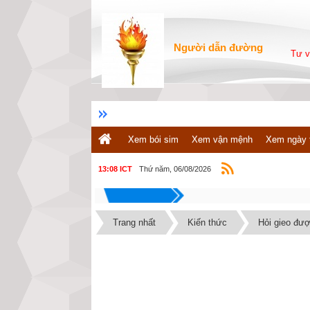
Người dẫn đường
Tư v
Xem bói sim
Xem vận mệnh
Xem ngày 
Thứ năm, 06/08/2026
13:08 ICT
Trang nhất
Kiến thức
Hỏi gieo đư