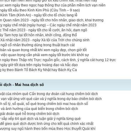
 lịch vạn niên xem ngày giờ tốt xấu chính xác nhất hiện nay
mục xem ngày theo ngọc hạp thông thư của phần mềm lịch vạn niên
gày tốt xấu theo Kinh Kim Phù (Cửu Tinh – 9 sao)
ính Tâm (Kính An) - ngày tốt cho tổ chức tang lễ
n Quan năm 2023 - ngày tốt cho hôn nhân, giao dịch, khai trương
 kỵ ngày chế nhật (ngày hung) – Các ngày chế nhật năm 2023
Thế năm 2023 - ngày tốt cho lễ cưới, ăn hỏi, dạm ngõ
y Tam hợp lại tốt hôn nhân, khởi công, động thổ
Xá nhật năm 2023 - ngày Xá tội của Trời cho chúng sinh
t ngữ cổ nhân thường dùng trong thuật trạch cát
bản và quan trọng nhất khi xem ngày đẹp, chọn giờ tốt
 việc quan trọng cần phải xem ngày tốt trước khi khởi sự
 ngày theo Thập nhị Trực: nguồn gốc, cách tính, ý nghĩa cát hung 12 trực
ngày giờ tốt dựa trên ngày hoàng đạo và hắc đạo
ng kỵ theo Bành Tổ Bách Kỵ Nhật hay Bách Kỵ Ca
 dịch - Mai hoa dịch số
vật của nhóm quẻ Cấn trong dự đoán cát hung chiêm bói dịch
vạn vật ứng với quẻ càn và ý nghĩa trong dự báo chiêm bói dịch
 số lý, số quái, số quẻ trong chiêm bói mai hoa dịch số
ò và ảnh hưởng của quẻ biến trong chiêm bói dịch
iải đoán quẻ hỗ trong chiêm bói dịch
tự sắp xếp 64 quẻ dịch và luận giải ý nghĩa từng quẻ
 để gieo quẻ dịch được linh ứng cho kết quả chính xác nhất
vượng suy ngũ hành theo bốn mùa theo Học thuyết Quái khí