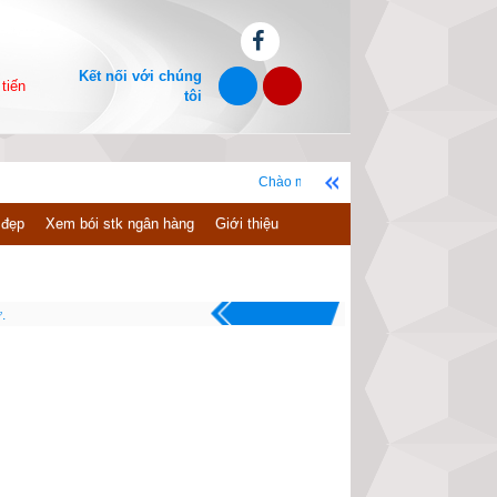
Kết nối với chúng
tiến
tôi
Chào mừng bạn đến với website xemvm.com, chúc bạn
 đẹp
Xem bói stk ngân hàng
Giới thiệu
.