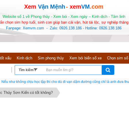
Xem
Vận Mệnh
-
xem
VM
.com
Website số 1 về Phong thủy - Xem bói - Xem ngày – Kinh dịch - Tâm linh
ấn chọn sim hợp tuổi, sinh con giúp bạn cải vận, hút tài lộc, sự nghiệp thăng 
Fanpage: Xemvm.com - Zalo: 0926.138.186 - Hotline: 0926.138.186
tốt xấu
Kinh dịch
Sim phong thủy
Xem bói biển số xe
Chọn sim số
Nếu như không chịu học tập thì cho dù đi vạn dặm đường cũng chỉ là anh đưa thư
ợc Thủy Sơn Kiển có tốt không?