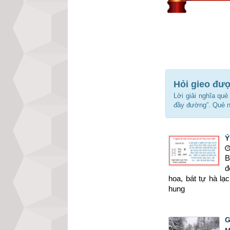
Hỏi gieo đư
Lời giải nghĩa quẻ
đầy đường”. Quẻ n
Ý
B
đ
hoa, bát tự hà lạ
hung
G