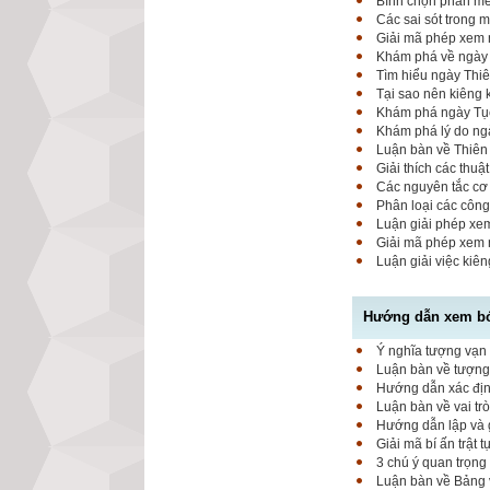
Bình chọn phần mềm
Các sai sót trong 
Giải mã phép xem n
Khám phá về ngày K
Tìm hiểu ngày Thiê
Tại sao nên kiêng
Khám phá ngày Tục 
Khám phá lý do ngà
Luận bàn về Thiên 
Giải thích các thuậ
Các nguyên tắc cơ 
Phân loại các công
Luận giải phép xem
Giải mã phép xem 
Luận giải việc kiê
Hướng dẫn xem bói
Ý nghĩa tượng vạn 
Luận bàn về tượng 
Hướng dẫn xác định
Luận bàn về vai tr
Hướng dẫn lập và g
Giải mã bí ấn trật 
3 chú ý quan trọng
Luận bàn về Bảng 