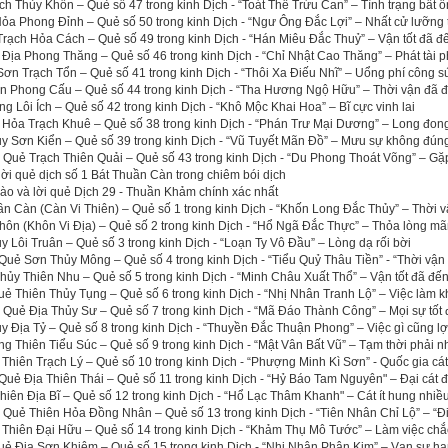
ch Thủy Khốn – Quẻ số 47 trong kinh Dịch - “Toát Thê Trừu Can” – Tình trạng bất ổ
a Phong Đỉnh – Quẻ số 50 trong kinh Dịch - “Ngư Ông Đắc Lợi” – Nhất cử lưỡng 
rạch Hỏa Cách – Quẻ số 49 trong kinh Dịch - “Hán Miêu Đắc Thuỷ” – Vận tốt đã đ
 Địa Phong Thăng – Quẻ số 46 trong kinh Dịch - “Chỉ Nhật Cao Thăng” – Phát tài p
n Trạch Tổn – Quẻ số 41 trong kinh Dịch - “Thôi Xa Điếu Nhĩ” – Uổng phí công s
ên Phong Cấu – Quẻ số 44 trong kinh Dịch - “Tha Hương Ngộ Hữu” – Thời vận đã 
 Lôi Ích – Quẻ số 42 trong kinh Dịch - “Khô Mộc Khai Hoa” – Bĩ cực vinh lai
 Hỏa Trạch Khuê – Quẻ số 38 trong kinh Dịch - “Phán Trư Mại Dương” – Long đon
ủy Sơn Kiển – Quẻ số 39 trong kinh Dịch - “Vũ Tuyết Mãn Đồ” – Mưu sự không đún
a Quẻ Trạch Thiên Quải – Quẻ số 43 trong kinh Dịch - “Du Phong Thoát Võng” – Gặ
 lời quẻ dịch số 1 Bát Thuần Càn trong chiêm bói dịch
 hào và lời quẻ Dịch 29 - Thuần Khảm chính xác nhất
n Càn (Càn Vi Thiên) – Quẻ số 1 trong kinh Dịch - “Khốn Long Đắc Thủy” – Thời 
ôn (Khôn Vi Địa) – Quẻ số 2 trong kinh Dịch - “Hổ Ngã Đắc Thực” – Thỏa lòng mã
y Lôi Truân – Quẻ số 3 trong kinh Dịch - “Loạn Ty Vô Đầu” – Lòng dạ rối bời
uẻ Sơn Thủy Mông – Quẻ số 4 trong kinh Dịch - “Tiểu Quỷ Thâu Tiền” - “Thời vận
ủy Thiên Nhu – Quẻ số 5 trong kinh Dịch - “Minh Châu Xuất Thổ” – Vận tốt đã đế
uẻ Thiên Thủy Tụng – Quẻ số 6 trong kinh Dịch - “Nhị Nhân Tranh Lộ” – Việc làm 
a Quẻ Địa Thủy Sư – Quẻ số 7 trong kinh Dịch - “Mã Đáo Thành Công” – Mọi sự tốt
y Địa Tỷ – Quẻ số 8 trong kinh Dịch - “Thuyền Đắc Thuận Phong” – Việc gì cũng lợ
g Thiên Tiểu Súc – Quẻ số 9 trong kinh Dịch - “Mật Vân Bất Vũ” – Tạm thời phải 
 Thiên Trạch Lý – Quẻ số 10 trong kinh Dịch - “Phượng Minh Kì Sơn” - Quốc gia cá
uẻ Địa Thiên Thái – Quẻ số 11 trong kinh Dịch - “Hỷ Báo Tam Nguyên" – Đại cát đạ
iên Địa Bĩ – Quẻ số 12 trong kinh Dịch - “Hổ Lạc Thâm Khanh" – Cát ít hung nhiề
a Quẻ Thiên Hỏa Đồng Nhân – Quẻ số 13 trong kinh Dịch - “Tiên Nhân Chỉ Lộ” – “Đi
 Thiên Đại Hữu – Quẻ số 14 trong kinh Dịch - “Khảm Thụ Mô Tước” – Làm việc ch
uẻ Địa Sơn Khiêm – Quẻ số 15 trong kinh Dịch - “Nhị Nhân Phân Kim” – Vạn sự h