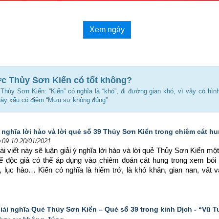
Xem ngày
ợc Thủy Sơn Kiển có tốt không?
 Thủy Sơn Kiển: “Kiển” có nghĩa là “khó”, đi đường gian khó, vì vậy có hìn
ày xấu có điềm “Mưu sự không đúng”
 nghĩa lời hào và lời quẻ số 39 Thủy Sơn Kiển trong chiêm cát hu
09:10 20/01/2021
ài viết này sẽ luận giải ý nghĩa lời hào và lời quẻ Thủy Sơn Kiển một
ể độc giả có thể áp dụng vào chiêm đoán cát hung trong xem bói 
c, lục hào… Kiển có nghĩa là hiểm trở, là khó khăn, gian nan, vất v
iải nghĩa Quẻ Thủy Sơn Kiển – Quẻ số 39 trong kinh Dịch - “Vũ T