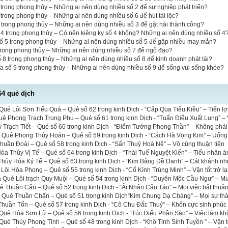
 2 trong phong thủy – Những ai nên dùng nhiều số 2 để sự nghiệp phát triển?
6 trong phong thủy – Những ai nên dùng nhiều số 6 để hút tài lộc?
3 trong phong thủy – Những ai nên dùng nhiều số 3 để gặt hái thành công?
 4 trong phong thủy – Có nên kiêng kỵ số 4 không? Những ai nên dùng nhiều số 4
số 5 trong phong thủy – Những ai nên dùng nhiều số 5 để gặp nhiều may mắn?
 trong phong thủy – Những ai nên dùng nhiều số 7 để ngộ đạo?
ố 8 trong phong thủy – Những ai nên dùng nhiều số 8 để kinh doanh phát tài?
a số 9 trong phong thủy – Những ai nên dùng nhiều số 9 để sống vui sống khỏe?
64 quẻ dịch
uẻ Lôi Sơn Tiểu Quá – Quẻ số 62 trong kinh Dịch - “Cấp Qua Tiểu Kiều” – Tiến lợi 
uẻ Phong Trạch Trung Phu – Quẻ số 61 trong kinh Dịch - “Tuấn Điểu Xuất Lung” – 
 Trạch Tiết – Quẻ số 60 trong kinh Dịch - “Điểm Tướng Phong Thần” – Không phải 
a Quẻ Phong Thủy Hoán – Quẻ số 59 trong kinh Dịch - “Cách Hà Vọng Kim” – Uổng
uần Đoài – Quẻ số 58 trong kinh Dịch - “Sấn Thuỷ Hoà Nê” – Vô cùng thuận tiện
a Thủy Vị Tế – Quẻ số 64 trong kinh Dịch - “Thái Tuế Nguyệt Kiến” – Tiểu nhân á
hủy Hỏa Ký Tế – Quẻ số 63 trong kinh Dịch - “Kim Bảng Đề Danh” – Cát khánh nh
 Lôi Hỏa Phong – Quẻ số 55 trong kinh Dịch - “Cổ Kính Trùng Minh” – Vận tốt trở lạ
a Quẻ Lôi trạch Quy Muội – Quẻ số 54 trong kinh Dịch - “Duyên Mộc Cầu Ngư” – M
ẻ Thuần Cấn – Quẻ số 52 trong kinh Dịch - “Ải Nhân Cấu Táo” – Mọi việc bất thuậ
ĩa Quẻ Thuần Chấn – Quẻ số 51 trong kinh Dịch“Kim Chung Dạ Chàng” – Mọi sự th
huần Tốn – Quẻ số 57 trong kinh Dịch - “Cô Chu Đắc Thuỷ” – Khốn cực sinh phúc
Quẻ Hỏa Sơn Lữ – Quẻ số 56 trong kinh Dịch - “Túc Điểu Phần Sào” – Việc làm kh
uẻ Thủy Phong Tỉnh – Quẻ số 48 trong kinh Dịch - “Khô Tỉnh Sinh Tuyền ” – Vận t