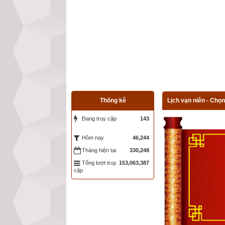
Thống kê
Lịch vạn niên - Chọn
Đang truy cập
143
46,244
Hôm nay
Tháng hiện tại
330,248
Tổng lượt truy
153,063,387
cập