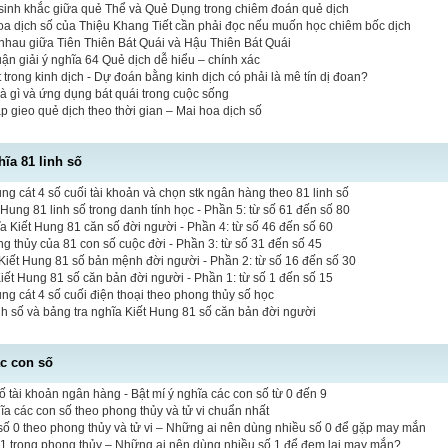
sinh khắc giữa quẻ Thể và Quẻ Dụng trong chiêm đoán quẻ dịch
hoa dịch số của Thiệu Khang Tiết cần phải đọc nếu muốn học chiêm bốc dịch
nhau giữa Tiên Thiên Bát Quái và Hậu Thiên Bát Quái
luận giải ý nghĩa 64 Quẻ dịch dễ hiểu – chính xác
 trong kinh dịch - Dự đoán bằng kinh dịch có phải là mê tín dị đoan?
là gì và ứng dụng bát quái trong cuộc sống
 gieo quẻ dịch theo thời gian – Mai hoa dịch số
hĩa 81 linh số
 cát 4 số cuối tài khoản và chọn stk ngân hàng theo 81 linh số
 Hung 81 linh số trong danh tính học - Phần 5: từ số 61 đến số 80
a Kiết Hung 81 căn số đời người - Phần 4: từ số 46 đến số 60
ng thủy của 81 con số cuộc đời - Phần 3: từ số 31 đến số 45
iết Hung 81 số bản mệnh đời người - Phần 2: từ số 16 đến số 30
Kiết Hung 81 số căn bản đời người - Phần 1: từ số 1 đến số 15
 cát 4 số cuối điện thoại theo phong thủy số học
inh số và bảng tra nghĩa Kiết Hung 81 số căn bản đời người
ác con số
ố tài khoản ngân hàng - Bật mí ý nghĩa các con số từ 0 đến 9
hĩa các con số theo phong thủy và tử vi chuẩn nhất
ố 0 theo phong thủy và tử vi – Những ai nên dùng nhiều số 0 để gặp may mắn
 1 trong phong thủy – Những ai nên dùng nhiều số 1 để đem lại may mắn?