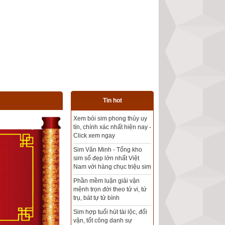
Tin hot
Tổng kho sim phong thủy -
Sim hợp tuổi - Sim hợp
mệnh giá rẻ nhất thị trường
Xem bói sim phong thủy
theo khoa học tử vi, tứ trụ
chính xác nhất
Mua sim Thần tài, Thần tài
theo bạn! Giao sim miễn phí