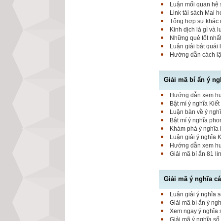
Luận mối quan hệ 
Link tải sách Mai 
Tổng hợp sự khác 
Kinh dịch là gì và 
Những quẻ tốt nhất
Luận giải bát quái 
Hướng dẫn cách lập
Giải mã bí ẩn ý ng
Hướng dẫn xem hung
Bật mí ý nghĩa Kiết
Luận bàn về ý nghĩ
Bật mí ý nghĩa pho
Khám phá ý nghĩa K
Luận giải ý nghĩa 
Hướng dẫn xem hung
Giải mã bí ẩn 81 l
Giải mã ý nghĩa c
Luận giải ý nghĩa s
Giải mã bí ẩn ý ng
Xem ngay ý nghĩa s
Giải mã ý nghĩa số