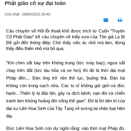
Phật giáo cố sự đại toàn
Chủ nhật - 28/05/2023 20:40
Câu chuyện về Hối lỗi thoát khổ được trích từ Cuốn “Truyện 
Cổ Phật Giáo” kể câu chuyện về kiếp xưa của Tôn giả La Bi 
Đề gửi đến thông điệp: Chớ thấy việc ác nhỏ mà làm, đừng 
thấy điều thiện nhỏ mà bỏ qua.
“Khi chim sắt bay trên không trung (tức máy bay), ngựa sắt 
chạy trên đất (tức tàu hỏa và xe hơi) thì đó là thời đại mạt 
Pháp đến.... Đàn ông trở nên thô tục, buông thả. Đàn bà 
không còn trong sạch nữa. Các tu sĩ không giữ giới và đức 
hạnh…Thiên lý bị đảo lộn, gây ra dịch bệnh, nạn đói và chiến 
tranh làm khủng hoảng đời sống thế gian”. Đó là lời tiên tri của 
đại sư Liên Hoa Sinh của Tây Tạng về tương lai nhân loại hiện 
đại.
Đức Liên Hoa Sinh còn dự ngôn rằng: vào thời mạt Pháp đó, 