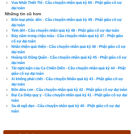
Vua Nhất Thiết Thí - Câu chuyện nhân quả kỳ 60 - Phật giáo cố sự
“Chớ thấy việc ác nhỏ mà làm, đừng thấy điều thiện nhỏ mà 
đại toàn
bỏ qua.” Người Phật tử phải luôn giữ gìn miệng lưỡi, giữ gìn 
Những tin cũ hơn
tâm ý, không để rơi vào điều ác. Một lời nói thiện, một niệm 
Bốn loại phúc đức - Câu chuyện nhân quả kỳ 49 - Phật giáo cố sự
đại toàn
tâm thiện đều có công đức không thể nghĩ bàn. Câu chuyện 
Tình đời - Câu chuyện nhân quả kỳ 48 - Phật giáo cố sự đại toàn
kiếp xưa của Tôn giả La Bi Đề thật xứng đáng là một bài học 
Bảy năm trong chậu máu - Câu chuyện nhân quả kỳ 47 - Phật giáo
cố sự đại toàn
cho tất cả mọi người suy gẫm.
Nhân thiện quả thiện - Câu chuyện nhân quả kỳ 46 - Phật giáo cố sự
đại toàn
Hãy ủng hộ website bằng cách truy cập lịch vạn niên trên 
Hoàng tử Dũng Quân - Câu chuyện nhân quả kỳ 45 - Phật giáo cố sự
xemvm.com. Lịch vạn niên của chúng tôi không chỉ có các 
đại toàn
Tài nghị luận của Ca Chiên Diên - Câu chuyện nhân quả kỳ 44 - Phật
tính năng cơ bản như đổi lịch dương sang lịch âm,
lịch can 
giáo cố sự đại toàn
chi
,
lịch tiết khí
,
xem ngày giờ Hoàng Đạo – Hắc Đạo
, xem 
Ai không phải chết - Câu chuyện Nhân quả kỳ 43 - Phật giáo cố sự
đại toàn
ngày theo Ngọc hạp thông thư,
xem ngày theo nhị thập bát tú
Bốn đứa con - Câu chuyện nhân quả kỳ 42 - Phật giáo cố sự đại toàn
mà còn có nhiều tính năng nâng cao khác như
xem ngày 
Đại Ca Diếp quy y - Câu chuyện nhân quả kỳ 41 - Phật giáo cố sự đại
toàn
xung khắc với tuổi
,
xem ngày theo Kinh Kim Phù
,
Xem ngày 
Sa-di ngộ đạo - Câu chuyện nhân quả kỳ 40 - Phật giáo cố sự đại
theo Lục Diệu
,
xem ngày theo Đổng Công tuyển nhật (12 
toàn
trực)
,
Bành Tổ kỵ nhật
,
xem ngày xuất hành theo Khổng Minh
,
chọn hướng tốt xuất hành
,
xem giờ tốt theo Lý Thuần Phong
, 
Quỷ Cốc Tử, xem ngày tốt xấu theo dân gian…nên vinh dự 