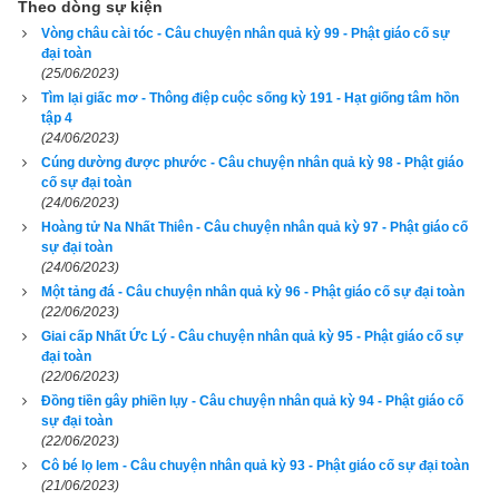
tàm quý, hối hận. Nhờ một niệm thiện tâm hối cải ấy nên các 
Theo dòng sự kiện
Vòng châu cài tóc - Câu chuyện nhân quả kỳ 99 - Phật giáo cố sự
khổ báo bi thảm của địa ngục đã kết thúc mau lẹ.
đại toàn
(25/06/2023)
Tuy bỏ được cái khổ địa ngục, nhưng con phải sinh ra làm 
Tìm lại giấc mơ - Thông điệp cuộc sống kỳ 191 - Hạt giống tâm hồn
một người thấp lùn, xấu xí, ai thấy cũng ghét bỏ, xa lánh, thậm 
tập 4
(24/06/2023)
chí còn không tiếc lời chửi rủa. Con phải mang thân xấu xí 
Cúng dường được phước - Câu chuyện nhân quả kỳ 98 - Phật giáo
như thế qua mấy kiếp mới xả bỏ được.
cố sự đại toàn
(24/06/2023)
Rồi trong một kiếp sau đó, may mắn gặp lúc đức Như Lai Ca 
Hoàng tử Na Nhất Thiên - Câu chuyện nhân quả kỳ 97 - Phật giáo cố
Diếp ra đời, nhưng tuy con đã thoát được thân người xấu xí 
sự đại toàn
(24/06/2023)
khó coi, lại phải sinh làm thân quạ. Trong các loài chim thì quạ 
Một tảng đá - Câu chuyện nhân quả kỳ 96 - Phật giáo cố sự đại toàn
là giống chim thường bị người ta ghét bỏ nhất, vì tiếng kêu 
(22/06/2023)
của nó rất khó nghe, lại còn có rất nhiều người mê tín cho 
Giai cấp Nhất Ức Lý - Câu chuyện nhân quả kỳ 95 - Phật giáo cố sự
đại toàn
rằng chỗ nào có quạ tới thì chỗ ấy sẽ có chuyện không lành 
(22/06/2023)
xảy ra. Vì thế, hễ thấy con là người ta phỉ nhổ, rủa mắng, bay 
Đồng tiền gây phiền lụy - Câu chuyện nhân quả kỳ 94 - Phật giáo cố
đi tới đâu con cũng bị đối xử tàn nhẫn như thế.
sự đại toàn
(22/06/2023)
Tuy vậy, nhờ lúc đang chịu khổ báo trong địa ngục con đã có 
Cô bé lọ lem - Câu chuyện nhân quả kỳ 93 - Phật giáo cố sự đại toàn
(21/06/2023)
căn lành phát khởi một niệm hối cải, biết được lỗi lầm của 