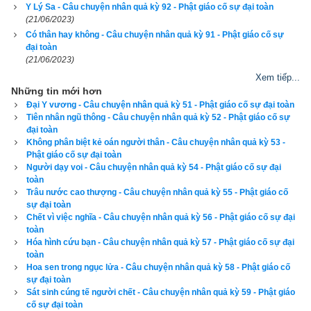
Y Lý Sa - Câu chuyện nhân quả kỳ 92 - Phật giáo cố sự đại toàn
mình trong quá khứ, nên mỗi ngày con đều ngừng lại ở con 
(21/06/2023)
đường có Như Lai đi qua, bay lượn ở giữa các lùm cây, từ xa 
Có thân hay không - Câu chuyện nhân quả kỳ 91 - Phật giáo cố sự
đại toàn
ngóng nhìn Như Lai và chúng đệ tử rất đông của Ngài. Ngài 
(21/06/2023)
du hành hóa độ ở chỗ nào trong vườn Ba La Nại cũng có con 
Xem tiếp...
bay theo ở phía sau nghe Phật pháp, và còn hướng dẫn cho 
Những tin mới hơn
các loài chim khác lễ bái Như Lai nữa. Với sự tinh cần đó, con 
Đại Y vương - Câu chuyện nhân quả kỳ 51 - Phật giáo cố sự đại toàn
Tiên nhân ngũ thông - Câu chuyện nhân quả kỳ 52 - Phật giáo cố sự
nguyện cầu Như Lai từ bi cho phép con sám hối.
đại toàn
Không phân biệt kẻ oán người thân - Câu chuyện nhân quả kỳ 53 -
Không lâu sau, nương nhờ sức từ bi của Như Lai, con thoát 
Phật giáo cố sự đại toàn
Người dạy voi - Câu chuyện nhân quả kỳ 54 - Phật giáo cố sự đại
được thân quạ, lại sinh vào loài người. Trong kiếp này con 
toàn
không đọa lạc nữa vì đã gặp được bậc Tôn sư Chính giác Vô 
Trâu nước cao thượng - Câu chuyện nhân quả kỳ 55 - Phật giáo cố
sự đại toàn
thượng là đức Phật Thích-ca Mâu-ni, xuất gia học đạo, chứng 
Chết vì việc nghĩa - Câu chuyện nhân quả kỳ 56 - Phật giáo cố sự đại
quả A-la-hán.
toàn
Hóa hình cứu bạn - Câu chuyện nhân quả kỳ 57 - Phật giáo cố sự đại
Tôn giả La Bi Đề kể xong câu chuyện đời trước của ngài, tất 
toàn
Hoa sen trong ngục lửa - Câu chuyện nhân quả kỳ 58 - Phật giáo cố
cả các vị tỳ-kheo có mặt trong pháp hội đều vô cùng hoan hỉ 
sự đại toàn
vì đã được nghe một bài học sâu xa về nhân quả.
Sát sinh cúng tế người chết - Câu chuyện nhân quả kỳ 59 - Phật giáo
cố sự đại toàn