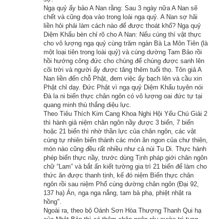
Các vị tỳ-kheo đông đảo cùng đi thọ cúng với Như Lai hôm 
Ngạ quỷ ấy bảo A Nan rằng: Sau 3 ngày nữa A Nan sẽ
ấy, tuy ai cũng đã chứng được quả vị, nhưng không phải ai 
chết và cũng đọa vào trong loài ngạ quỷ. A Nan sợ hãi
liền hỏi phải làm cách nào để được thoát khổ? Ngạ quỷ
cũng có túc mệnh thông. Thế nên khi họ đến long cung A Nậu 
Diệm Khẩu bèn chỉ rõ cho A Nan: Nếu cúng thí vật thực
Đạt, uống nước ao nơi ấy rồi thì tất cả đều có khả năng biết 
cho vô lượng ngạ quỷ cùng trăm ngàn Bà La Môn Tiên (là
một loại tiên trong loài quỷ) và cúng dường Tam Bảo rồi
được sự việc kiếp trước của mình.
hồi hướng công đức cho chúng để chúng được sanh lên
cõi trời và người ấy được tăng thêm tuổi thọ. Tôn giả A
Thọ cúng dường xong, đức Phật đứng bên bờ ao A Nậu Đạt 
Nan liền đến chỗ Phật, đem việc ấy bạch lên và cầu xin
bảo 500 vị đệ tử mỗi người hãy kể lại chuyện kiếp xưa của 
Phật chỉ dạy. Đức Phật vì ngạ quỷ Diệm Khẩu tuyên nói
Đà la ni biến thực chân ngôn có vô lượng oai đức tự tại
mình. Lúc ấy có một vị tôn giả tên gọi là La Bi Đề đứng dậy kể 
quang minh thù thắng diệu lực.
rằng:
Theo Tiêu Thích Kim Cang Khoa Nghi Hội Yếu Chú Giải 2
thì hành giả niệm chân ngôn nầy được 3 biến, 7 biến
hoặc 21 biến thì nhờ thần lực của chân ngôn, các vật
– Bạch Thế Tôn! Một trong những đời trước của con ở cõi Ta 
cúng tự nhiên biến thành các món ăn ngon của chư thiên,
Bà này, gặp lúc đức Như Lai Câu Lưu Tôn ứng hóa ở thế 
món nào cũng đều rất nhiều như cả núi Tu Di. Thực hành
phép biến thực nầy, trước dùng Tịnh pháp giới chân ngôn
gian, vì tất cả chúng sinh mà tuyên thuyết đủ các pháp vi diệu. 
chữ “Lam” và bắt ấn kiết tường gia trì 21 biến để làm cho
Không lâu sau, đức Như Lai Câu Lưu Tôn nhập Niết-bàn, 
thức ăn được thanh tịnh, kế đó niệm Biến thực chân
người con Phật nào cũng vô cùng buồn thương. Rất nhiều 
ngôn rồi sau niệm Phổ cúng dường chân ngôn (Đại 92,
137 hạ) Án, nga nga nẳng, tam bà phạ, phiệt nhật ra
người cư sĩ tại gia muốn báo đáp ân sâu của Như Lai liền phát 
hồng".
tâm xây cất một ngôi bảo tháp 7 tầng với một ngôi chùa lớn 
Ngoài ra, theo bộ Oánh Sơn Hòa Thượng Thanh Qui hạ