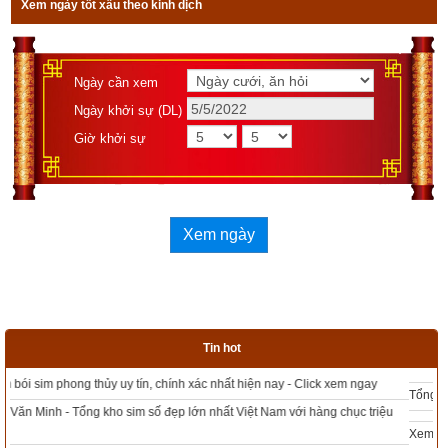
Xem ngày tốt xấu theo kinh dịch
được độc giả bình chọn là phần mềm lịch vạn niên số 1 hiện 
nay. Phiên bản
lịch vạn niên 2023
 hoàn toàn mới của chúng tôi 
không những giao diện đẹp, dễ sử dụng mà còn luận giải 
Ngày cần xem
chính xác và chi tiết từng mục giúp độc giả dễ dàng lựa chọn 
Ngày khởi sự (DL)
được ngày tốt, giờ đẹp để khởi sự công việc. Hãy thử một lần 
Giờ khởi sự
để cảm nhận sự khác biệt so với các phần mềm lịch vạn sự 
khác.
Xem ngày
Lịch vạn niên - Chọn giờ tốt ngày đẹp
Tin hot
Ngày cần xem
Ngày khởi sự (DL)
Tổng kho sim phong thủy - Sim hợp tuổi - Sim hợp mệnh giá rẻ nhất thị trường
Giờ khởi sự
Xem bói sim phong thủy theo khoa học tử vi, tứ trụ chính xác nhất