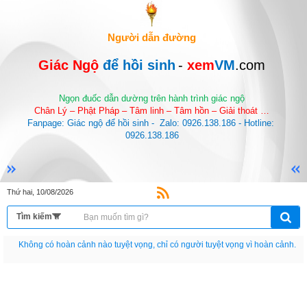
Người dẫn đường
Giác Ngộ 
để hồi sinh
-
 xem
VM
.com
Ngọn đuốc dẫn dường trên hành trình giác ngộ
Chân Lý – Phật Pháp – Tâm linh – Tâm hồn – Giải thoát …
Fanpage: Giác ngộ để hồi sinh -  Zalo: 0926.138.186 - Hotline: 
0926.138.186
Thứ hai, 10/08/2026
Nếu như không chịu học tập thì cho dù đi vạn dặm đường cũng chỉ là anh đưa
thư.