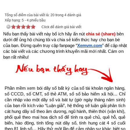
được xem.
Trên đời có người hành Đại Thiện, gặp kiếp nạn này cũng bình 
Tổng số điểm của bài viết là: 20 trong 4 đánh giá
Xếp hạng:
an”
5
-
4
phiếu bầu
Click để đánh giá bài viết
Nếu bạn thấy bài viết này bổ ích hãy ấn nút 
chia sẻ (share) 
bên 
dưới để ủng hộ chúng tôi và chia sẻ kiến thức hay cho bạn bè 
của bạn. Đừng quên truy cập fanpage
“
Xemvm.com
” để cập nhật 
các bài viết và các chương trình khuyến mãi mới nhất. Cám ơn 
bạn rất nhiều!
Phần mềm xem bói dãy số bất kỳ của số tài khoản ngân hàng, 
số CCCD, số CMT, số thẻ ATM, số sổ bảo hiểm xã hội… Chỉ 
cần nhập vào một dãy số và bát tự (giờ ngày tháng năm sinh) 
của bạn rồi kích vào “Luận giải”, hệ thống sẽ luận giải phân tích 
cát hung dãy số theo âm dương, ngũ hành, thiên thời (vận khí), 
phối quẻ theo mai hoa dịch số để tính ra quẻ chủ, quẻ hỗ, quẻ 
Như vậy chúng ta đang sống trong thời gian cuối cùng của 
biến, hào động, tính tổng nút dãy số, tính hung cát 4 số cuối 
thời kỳ mạt pháp khi mà đạo đức nhân loại suy đồi, bại hoại 
theo 81 linh số… Hãy thử một lần để cảm nhận sự khác biệt so 