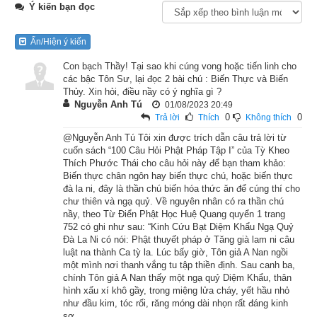
Ý kiến bạn đọc
Lúc đức Phật còn tại thế thường hay có nhiều vị vua chúa, đại 
thần đến thỉnh mời Ngài cho họ được cúng dường. Đó là vì 
Ẩn/Hiện ý kiến
Thế Tôn từ bi, muốn cho chúng sinh nào cũng có thể gieo 
trồng phúc điền.
Con bạch Thầy! Tại sao khi cúng vong hoặc tiến linh cho
các bậc Tôn Sư, lại đọc 2 bài chú : Biến Thực và Biến
Thủy. Xin hỏi, điều nầy có ý nghĩa gì ?
Một hôm, đức Phật nhận lời mời của long vương A Nậu Đạt, 
Nguyễn Anh Tú
01/08/2023 20:49
đưa 500 vị đệ tử đến long cung cho long vương được dịp 
0
0
Trả lời
Thích
Không thích
cúng dường.
@Nguyễn Anh Tú Tôi xin được trích dẫn câu trả lời từ
cuốn sách “100 Câu Hỏi Phật Pháp Tập I” của Tỳ Kheo
Long cung của A Nậu Đạt thật là huy hoàng tráng lệ, ngay 
Thích Phước Thái cho câu hỏi này để bạn tham khảo:
Biến thực chân ngôn hay biến thực chú, hoặc biến thực
trước cung điện có một cái ao nước cũng gọi tên là ao A Nậu 
đà la ni, đây là thần chú biến hóa thức ăn để cúng thí cho
Đạt. Nước ao thanh tịnh trong mát, không khác gì nước tám 
chư thiên và ngạ quỷ. Về nguyên nhân có ra thần chú
nầy, theo Từ Điển Phật Học Huệ Quang quyển 1 trang
công đức trong ao thất bảo của thế giới Cực Lạc phương tây. 
752 có ghi như sau: “Kinh Cứu Bạt Diệm Khẩu Ngạ Quỷ
Người nào có nhân duyên uống được một giọt nước ao này 
Đà La Ni có nói: Phật thuyết pháp ở Tăng già lam ni câu
luật na thành Ca tỳ la. Lúc bấy giờ, Tôn giả A Nan ngồi
liền có thể biết được mọi sự việc đã xảy ra trong nhiều kiếp 
một mình nơi thanh vắng tu tập thiền định. Sau canh ba,
trước của mình, và cũng có thể chứng nhập vào cảnh giới 
chính Tôn giả A Nan thấy một ngạ quỷ Diệm Khẩu, thân
hình xấu xí khô gầy, trong miệng lửa cháy, yết hầu nhỏ
của thánh nhân.
như đầu kim, tóc rối, răng móng dài nhọn rất đáng kinh
sợ.