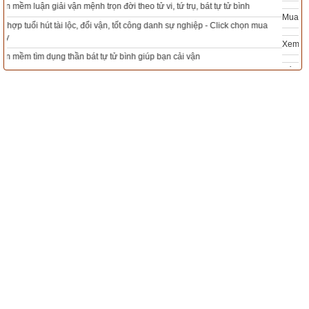
Mua sim Thần tài, Thần tài theo bạn! Giao sim miễn phí
Xem ngày
Xem ngày đẹp - chọn ngày tốt khởi sự theo kinh dịch chính xác nhất
Tổng Kho Sim Năm sinh 0x - 9x - 8x -7x -6x giá rẻ nhất thị trường - Click xem
ngay
Tác giả bài viết:
Thầy Uri – Tổng biên tập chuyên mục giác ngộ
Nguồn tin:
Trích từ cuốn Sách Truyện cổ phật giáo