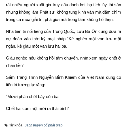
rất nhiều người xuất gia truy cầu danh lợi, họ tích lũy tài sản 
nhưng không làm Phật sự, không tụng kinh văn mà đắm chìm 
trong ca múa giải trí, phá giới mà trong tâm không hổ thẹn.
Nhà tiên tri nổi tiếng của Trung Quốc, Lưu Bá Ôn cũng đưa ra 
dự đoán vào thời kỳ mạt pháp “Kẻ nghèo một vạn lưu một 
ngàn, kẻ giàu một vạn lưu hai ba.
Giàu nghèo nếu không hồi tâm chuyển, nhìn xem ngày chết ở 
nhãn tiền”
Sấm Trạng Trình Nguyễn Bỉnh Khiêm của Việt Nam cũng có 
tiên tri tương tự rằng:
“Mười phần chết bảy còn ba
Chết hai còn một mới ra thái bình”
“Người làm việc thiện thì được thấy, kẻ làm việc ác không 
Từ khóa:
Sách truyện cổ phật giáo