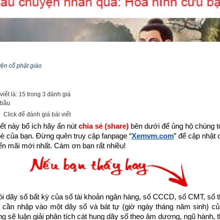
yện cổ phật giáo
iết là: 15 trong 3 đánh giá
 bầu
Click để đánh giá bài viết
ết này bổ ích hãy ấn nút 
chia sẻ (share) 
bên dưới để ủng hộ chúng tôi
bè của bạn. Đừng quên truy cập fanpage
“
Xemvm.com
” để cập nhật c
n mãi mới nhất. Cám ơn bạn rất nhiều!
dãy số bất kỳ của số tài khoản ngân hàng, số CCCD, số CMT, số t
 đang sống trong thời gian cuối cùng của thời kỳ mạt pháp khi mà đ
cần nhập vào một dãy số và bát tự (giờ ngày tháng năm sinh) của
 đến cùng cực, đại nạn sắp đến chỉ có hành thiện tích đức thì mới 
ống sẽ luận giải phân tích cát hung dãy số theo âm dương, ngũ hành, thi