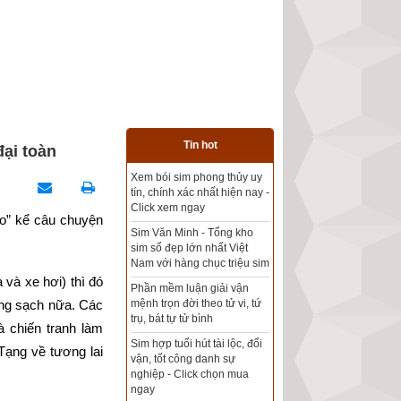
Tin hot
đại toàn
Tổng kho sim phong thủy -
Sim hợp tuổi - Sim hợp
mệnh giá rẻ nhất thị trường
” kể câu chuyện 
Xem bói sim phong thủy
theo khoa học tử vi, tứ trụ
và xe hơi) thì đó 
chính xác nhất
ong sạch nữa. Các 
Mua sim Thần tài, Thần tài
 chiến tranh làm 
theo bạn! Giao sim miễn phí
Tạng về tương lai 
Xem ngày đẹp - chọn ngày
tốt khởi sự theo kinh dịch
chính xác nhất