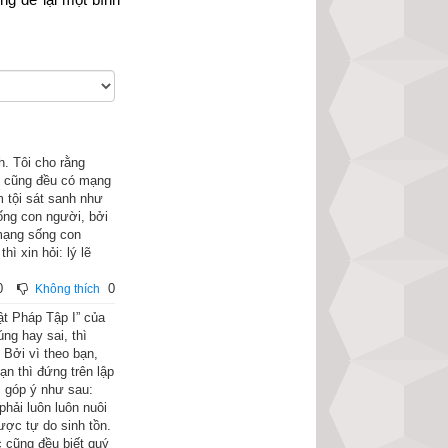
h. Tôi cho rằng
, cũng đều có mạng
m tội sát sanh như
ống con người, bởi
 mạng sống con
ì xin hỏi: lý lẽ
, lớn rộng thênh 
0
0
hật là một quang 
Không thích
ật Pháp Tập I” của
ng hay sai, thì
 Bởi vì theo bạn,
c khiến cho trong 
ạn thì đứng trên lập
c góp ý như sau:
phải luôn luôn nuôi
tay bưng một cái 
ược tự do sinh tồn.
c cũng đều biết quý