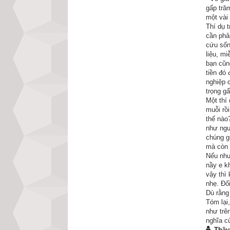
trồ khen ngợi.
gấp tră
một vài 
Nguyên do là cách
Thí dụ 
cần phả
thú vật cúng tế t
cứu sốn
nghe mọi người b
liệu, m
bạn cũn
dồn về ông. Đến đ
tiền đó
nghiệp 
– Ông là ai?
trọng gấ
Một thí
– Sao? Bà không n
muỗi rồ
thế nào
như ngư
Quái khách vừa hỏ
chúng g
đình thì người quá
mà còn 
Nếu như
nầy e k
– Ha ha! Thật là v
vậy thì 
nhẹ. Đố
Quái khách lại cư
Dù rằng
Tóm lại
– Đúng rồi, bà kh
như trên
nghĩa củ
Người đời thay đổ
Thầy