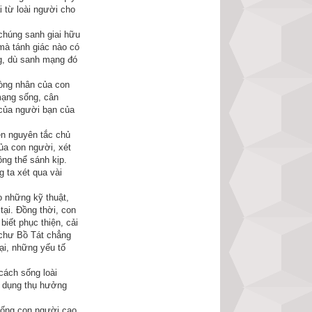
ểnh mảng, vì thế 
i từ loài người cho
chăm chăm nhìn bà 
chúng sanh giai hữu
 bất thiện không 
 mà tánh giác nào có
ng, dù sanh mạng đó
lòng nhân của con
mạng sống, cân
 của người bạn của
 ý nghĩa sâu sắc 
rên nguyên tắc chủ
ủa con người, xét
ông thể sánh kịp.
hướng về một đứa 
g ta xét qua vài
lên sáu tuổi, tay 
o những kỹ thuật,
ại. Đồng thời, con
biết phục thiện, cải
 náo ầm ĩ. Thì ra 
 chư Bồ Tát chẳng
g thổi kèn, và ở 
ại, những yếu tố
 khiêng lên cao. 
cách sống loài
 ngoài nhìn, rồi 
ọ dụng thụ hưởng
 đồng thanh trầm 
 sống con người cao