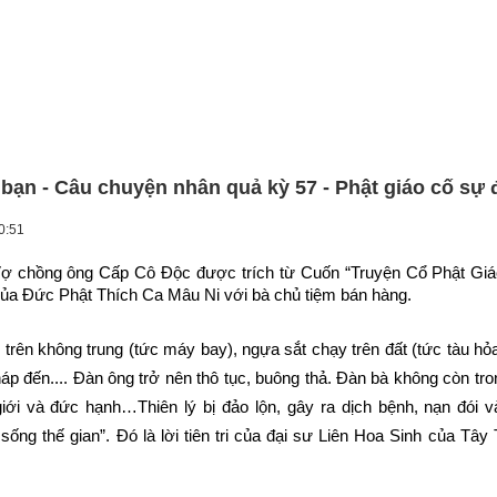
bạn - Câu chuyện nhân quả kỳ 57 - Phật giáo cố sự 
0:51
ợ chồng ông Cấp Cô Độc được trích từ Cuốn “Truyện Cổ Phật Giáo
 của Đức Phật Thích Ca Mâu Ni với bà chủ tiệm bán hàng.
 trên không trung (tức máy bay), ngựa sắt chạy trên đất (tức tàu hỏa 
háp đến.... Đàn ông trở nên thô tục, buông thả. Đàn bà không còn tr
giới và đức hạnh…Thiên lý bị đảo lộn, gây ra dịch bệnh, nạn đói và
ống thế gian”. Đó là lời tiên tri của đại sư Liên Hoa Sinh của Tây 
.