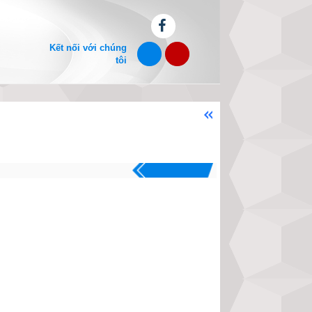
Kết nối với chúng
tôi
Chào mừng bạn đến với website xemv
.