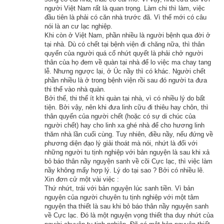
người Việt Nam rất là quan trọng. Làm chi thì làm, việc
đông lạnh lẽo, vị tiên nhân ngũ thông nghĩ rằng hoa quả không 
đầu tiên là phải có căn nhà trước đã. Vì thế mới có câu
còn nữa, nay phải xuống núi tìm thức ăn thôi!
nói là an cư lạc nghiệp.
Khi còn ở Việt Nam, phần nhiều là người bệnh qua đời ở
tại nhà. Dù có chết tại bệnh viện đi chăng nữa, thì thân
Khi rắn độc thấy vị tiên nhân ngũ thông sắp bỏ đi, liền buồn bã 
quyến của người quá cố nhứt quyết là phải chở người
nước mắt tuôn ràn rụa. Vị tiên nhân ngũ thông thấy thế động 
thân của họ đem về quàn tại nhà để lo việc ma chay tang
lòng, an ủi:
lễ. Nhưng ngược lại, ở Úc nầy thì có khác. Người chết
phần nhiều là ở trong bệnh viện rồi sau đó người ta đưa
thi thể vào nhà quàn.
– Con là rắn độc, nếu ta đem con đi với ta, người ta thấy con 
Bởi thế, thi thể ít khi quàn tại nhà, vì có nhiều lý do bất
thì sẽ muốn giết hại. Thôi con hãy ở đây yên tĩnh tu hành, thế 
tiện. Bởi vậy, nên khi đưa linh cữu đi thiêu hay chôn, thì
thân quyến của người chết (hoặc có sự di chúc của
nào ta cũng sẽ trở về, con hãy an tâm đừng đi đâu hết, thầy 
người chết) hay cho linh xa ghé nhà để cho hương linh
trò mình sẽ còn gặp nhau!
thăm nhà lần cuối cùng. Tuy nhiên, điều nầy, nếu đứng về
phương diện đạo lý giải thoát mà nói, nhứt là đối với
Tiên nhân nói xong lên đường ngay. Con rắn độc khóc hoài 
những người tu tịnh nghiệp với bản nguyện là sau khi xả
bỏ báo thân nầy nguyện sanh về cõi Cực lạc, thì việc làm
không ngừng, nó bò lên một ngọn cây cao chót vót để có thể 
nầy không mấy hợp lý. Lý do tại sao ? Bởi có nhiều lẽ.
nhìn thật xa, ngóng trông tiên nhân trở về. Nhưng chờ hoài 
Xin đơn cử một vài việc :
Thứ nhứt, trái với bản nguyện lúc sanh tiền. Vì bản
không thấy ngài về, nó buồn tủi cho thân phận mình, bỗng 
nguyện của người chuyên tu tịnh nghiệp với một tâm
nhiên từ trên cây rớt xuống, chưa chạm đất đã rơi xuống một 
nguyện tha thiết là sau khi bỏ báo thân nầy nguyện sanh
về Cực lạc. Đó là một nguyện vọng thiết tha duy nhứt của
cành cây giữa đường và bị cắt đứt làm hai đoạn chết mất.