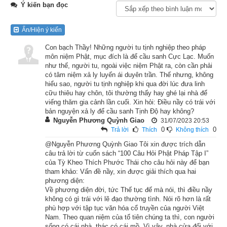
Ý kiến bạn đọc
Lúc đức Phật còn ở cõi người, có một thời sinh ra làm một vị 
tiên nhân chứng được năm phép thần thông, tu hành trong 
Ẩn/Hiện ý kiến
một quả núi hoang.
Con bạch Thầy! Những người tu tịnh nghiệp theo pháp
Ngài công phu tu hành rất tinh tấn, trong tâm không còn chút 
môn niệm Phật, mục đích là để cầu sanh Cực Lạc. Muốn
như thế, người tu, ngoài việc niệm Phật ra, còn cần phải
quái ngại, đối với tất cả mọi vinh hoa phú quý của thế gian 
có tâm niệm xả ly luyến ái duyên trần. Thế nhưng, không
ngài không còn chút ham thích, hằng ngày chỉ hái trái cây ăn 
hiểu sao, người tu tịnh nghiệp khi qua đời lúc đưa linh
cữu thiêu hay chôn, tôi thường thấy hay ghé lại nhà để
qua bữa trong những năm cuối của cuộc đời.
viếng thăm gia cảnh lần cuối. Xin hỏi: Điều nầy có trái với
bản nguyện xả ly để cầu sanh Tịnh Độ hay không?
Chỗ ngài tu có một con rắn độc, mỗi ngày nhìn vị tiên nhân 
Nguyễn Phương Quỳnh Giao
31/07/2023 20:53
0
0
ngũ thông tu hành, nó cảm động nên xin quy y với ngài.
Trả lời
Thích
Không thích
@Nguyễn Phương Quỳnh Giao Tôi xin được trích dẫn
Con rắn độc quy y rồi thì ở lại phục dịch hầu hạ ngài, mỗi ngày 
câu trả lời từ cuốn sách “100 Câu Hỏi Phật Pháp Tập I”
của Tỳ Kheo Thích Phước Thái cho câu hỏi này để bạn
miệng ngậm nước sạch phun xuống đất và lấy rễ cỏ quét bụi, 
tham khảo: Vấn đề nầy, xin được giải thích qua hai
làm những thứ lặt vặt trong nhà cho ngài. Nó cứ luẩn quẩn 
phương diện:
Về phương diện đời, tức Thế tục đế mà nói, thì điều nầy
bên cạnh vị tiên nhân ngũ thông nghe pháp, không chịu rời xa 
không có gì trái với lẽ đạo thường tình. Nói rõ hơn là rất
nửa bước.
phù hợp với tập tục văn hóa cổ truyền của người Việt
Nam. Theo quan niệm của tổ tiên chúng ta thì, con người
Ngày lại ngày qua, mùa hạ, mùa thu qua đi, bước sang mùa 
sống có cái nhà, thác có cái mồ. Vì vậy, nhà cửa đối với