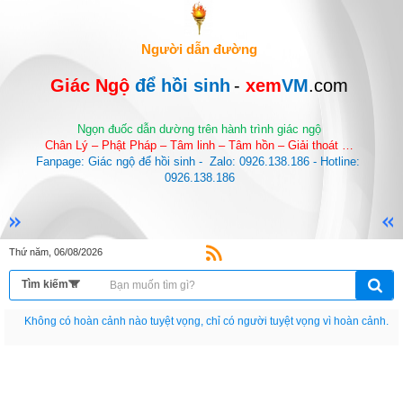
Người dẫn đường
Giác Ngộ 
để hồi sinh
-
 xem
VM
.com
Ngọn đuốc dẫn dường trên hành trình giác ngộ
Chân Lý – Phật Pháp – Tâm linh – Tâm hồn – Giải thoát …
Fanpage: Giác ngộ để hồi sinh -  Zalo: 0926.138.186 - Hotline: 
0926.138.186
Thứ năm, 06/08/2026
Nếu như không chịu học tập thì cho dù đi vạn dặm đường cũng chỉ là anh đưa
thư.