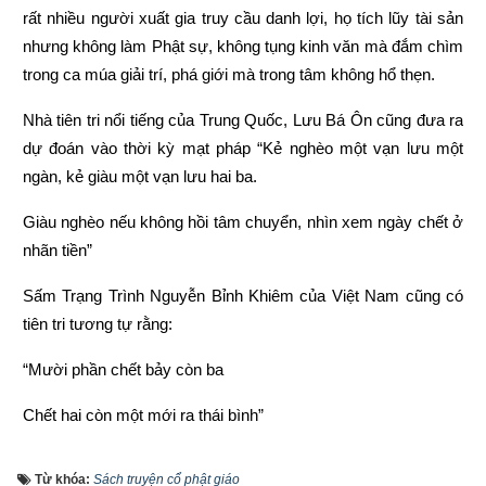
rất nhiều người xuất gia truy cầu danh lợi, họ tích lũy tài sản 
nhưng không làm Phật sự, không tụng kinh văn mà đắm chìm 
trong ca múa giải trí, phá giới mà trong tâm không hổ thẹn.
Nhà tiên tri nổi tiếng của Trung Quốc, Lưu Bá Ôn cũng đưa ra 
dự đoán vào thời kỳ mạt pháp “Kẻ nghèo một vạn lưu một 
ngàn, kẻ giàu một vạn lưu hai ba.
Giàu nghèo nếu không hồi tâm chuyển, nhìn xem ngày chết ở 
nhãn tiền”
Sấm Trạng Trình Nguyễn Bỉnh Khiêm của Việt Nam cũng có 
tiên tri tương tự rằng:
“Mười phần chết bảy còn ba
Chết hai còn một mới ra thái bình”
“Người làm việc thiện thì được thấy, kẻ làm việc ác không 
Từ khóa:
Sách truyện cổ phật giáo