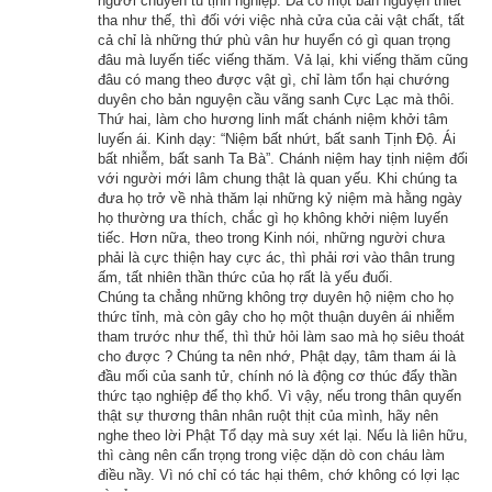
người chuyên tu tịnh nghiệp. Đã có một bản nguyện thiết
tha như thế, thì đối với việc nhà cửa của cải vật chất, tất
Rắn độc vừa chết liền sinh lên cung trời Đâu Suất, và vừa tái 
cả chỉ là những thứ phù vân hư huyển có gì quan trọng
sinh là đã nhớ ngay đến kiếp trước của mình.
đâu mà luyến tiếc viếng thăm. Vả lại, khi viếng thăm cũng
đâu có mang theo được vật gì, chỉ làm tổn hại chướng
duyên cho bản nguyện cầu vãng sanh Cực Lạc mà thôi.
Nhớ ơn kiếp làm rắn, vị thiên nhân này mới đưa một số thiên 
Thứ hai, làm cho hương linh mất chánh niệm khởi tâm
nữ tay cầm hoa hương xuống chỗ cũ rắc hoa lên thân rắn, và 
luyến ái. Kinh dạy: “Niệm bất nhứt, bất sanh Tịnh Độ. Ái
bất nhiễm, bất sanh Ta Bà”. Chánh niệm hay tịnh niệm đối
đem hoa hương đến chỗ của tiên nhân ngũ thông cúng dường 
với người mới lâm chung thật là quan yếu. Khi chúng ta
để báo đáp ân đức của ngài đối với mình.
đưa họ trở về nhà thăm lại những kỷ niệm mà hằng ngày
họ thường ưa thích, chắc gì họ không khởi niệm luyến
Có thiện tâm, chịu học pháp, ngay một con rắn độc mà còn có 
tiếc. Hơn nữa, theo trong Kinh nói, những người chưa
phải là cực thiện hay cực ác, thì phải rơi vào thân trung
thể sinh lên cõi trời huống chi là con người.
ấm, tất nhiên thần thức của họ rất là yếu đuối.
Chúng ta chẳng những không trợ duyên hộ niệm cho họ
Người nào cũng thế, đừng thấy việc thiện nhỏ rồi chê mà 
thức tỉnh, mà còn gây cho họ một thuận duyên ái nhiễm
tham trước như thế, thì thử hỏi làm sao mà họ siêu thoát
không làm, vì một niệm tâm thiện là hạt giống của sự thành 
cho được ? Chúng ta nên nhớ, Phật dạy, tâm tham ái là
Phật trong tương lai. Trừ ác, tu thiện chính là phương pháp để 
đầu mối của sanh tử, chính nó là động cơ thúc đẩy thần
thức tạo nghiệp để thọ khổ. Vì vậy, nếu trong thân quyến
thoát khổ vậy.
thật sự thương thân nhân ruột thịt của mình, hãy nên
nghe theo lời Phật Tổ dạy mà suy xét lại. Nếu là liên hữu,
Hãy ủng hộ website bằng cách truy cập lịch vạn niên trên 
thì càng nên cẩn trọng trong việc dặn dò con cháu làm
xemvm.com. Lịch vạn niên của chúng tôi không chỉ có các 
điều nầy. Vì nó chỉ có tác hại thêm, chớ không có lợi lạc