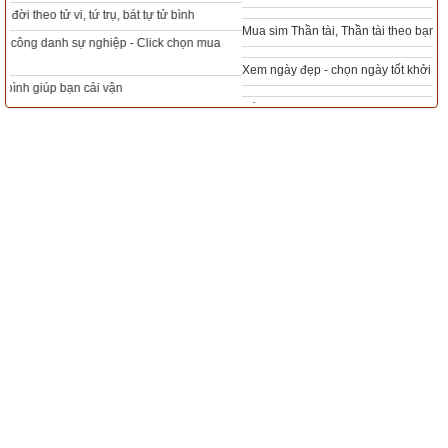
Mua sim Thần tài, Thần tài theo bạn! Giao sim miễn phí
Xem ngày đẹp - chọn ngày tốt khởi sự theo kinh dịch chính xác nhất
Tổng Kho Sim Năm sinh 0x - 9x - 8x -7x -6x giá rẻ nhất thị trường - Click xem
ngay