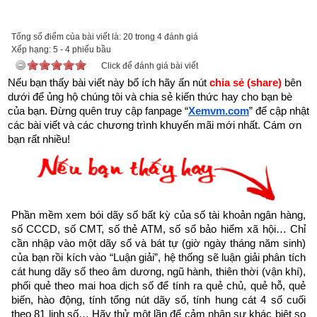
được xem.
Trên đời có người hành Đại Thiện, gặp kiếp nạn này cũng bình 
Tổng số điểm của bài viết là: 20 trong 4 đánh giá
Xếp hạng:
an”
5
-
4
phiếu bầu
Click để đánh giá bài viết
Nếu bạn thấy bài viết này bổ ích hãy ấn nút 
chia sẻ (share) 
bên 
dưới để ủng hộ chúng tôi và chia sẻ kiến thức hay cho bạn bè 
của bạn. Đừng quên truy cập fanpage
“
Xemvm.com
” để cập nhật 
các bài viết và các chương trình khuyến mãi mới nhất. Cám ơn 
bạn rất nhiều!
Phần mềm xem bói dãy số bất kỳ của số tài khoản ngân hàng, 
số CCCD, số CMT, số thẻ ATM, số sổ bảo hiểm xã hội… Chỉ 
cần nhập vào một dãy số và bát tự (giờ ngày tháng năm sinh) 
của bạn rồi kích vào “Luận giải”, hệ thống sẽ luận giải phân tích 
cát hung dãy số theo âm dương, ngũ hành, thiên thời (vận khí), 
phối quẻ theo mai hoa dịch số để tính ra quẻ chủ, quẻ hỗ, quẻ 
Như vậy chúng ta đang sống trong thời gian cuối cùng của 
biến, hào động, tính tổng nút dãy số, tính hung cát 4 số cuối 
thời kỳ mạt pháp khi mà đạo đức nhân loại suy đồi, bại hoại 
theo 81 linh số… Hãy thử một lần để cảm nhận sự khác biệt so 