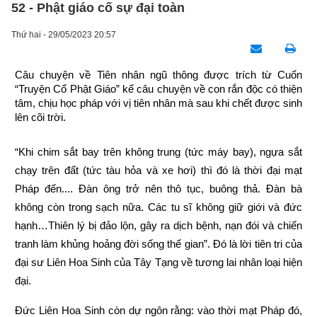
52 - Phật giáo cố sự đại toàn
Thứ hai - 29/05/2023 20:57
Câu chuyện về Tiên nhân ngũ thông được trích từ Cuốn 
“Truyện Cổ Phật Giáo” kể câu chuyện về con rắn độc có thiện 
tâm, chịu học pháp với vị tiên nhân mà sau khi chết được sinh 
lên cõi trời.
“Khi chim sắt bay trên không trung (tức máy bay), ngựa sắt 
chạy trên đất (tức tàu hỏa và xe hơi) thì đó là thời đại mạt 
Pháp đến.... Đàn ông trở nên thô tục, buông thả. Đàn bà 
không còn trong sạch nữa. Các tu sĩ không giữ giới và đức 
hạnh…Thiên lý bị đảo lộn, gây ra dịch bệnh, nạn đói và chiến 
tranh làm khủng hoảng đời sống thế gian”. Đó là lời tiên tri của 
đại sư Liên Hoa Sinh của Tây Tạng về tương lai nhân loại hiện 
đại.
Đức Liên Hoa Sinh còn dự ngôn rằng: vào thời mạt Pháp đó, 