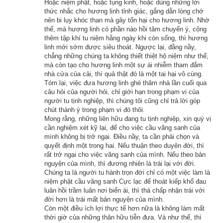
Hoặc niệm phật, hoặc tụng kinh, hoặc dùng những lời
thức nhắc cho hương linh tỉnh giác, gắng dằn lòng chớ
nên bi lụy khóc than mà gây tổn hại cho hương linh. Nhờ
Lịch vạn niên - Chọn giờ tốt ngày đẹp
thế, mà hương linh có phần nào hồi tâm chuyển ý, cộng
thêm tập khí tu niệm hằng ngày khi còn sống, thì hương
linh mới sớm được siêu thoát. Ngược lại, đằng nầy,
chẳng những chúng ta không thiết thiệt hộ niệm như thế,
Ngày cần xem
mà còn tạo cho hương linh một sự ái nhiễm tham đắm
nhà cửa của cải, thì quả thật đó là một tai hại vô cùng.
Ngày khởi sự (DL)
Tóm lại, việc đưa hương linh ghé thăm nhà lần cuối qua
Giờ khởi sự
câu hỏi của người hỏi, chỉ giới hạn trong phạm vi của
người tu tịnh nghiệp, thì chúng tôi cũng chỉ trả lời góp
chút thành ý trong phạm vi đó thôi.
Mong rằng, những liên hữu đang tu tịnh nghiệp, xin quý vị
cần nghiệm xét kỹ lại, để cho việc cầu vãng sanh của
Xem ngày
mình không bị trở ngại. Điều nầy, ta cần phải chọn và
quyết định một trong hai. Nếu thuận theo duyên đời, thì
rất trở ngại cho việc vãng sanh của mình. Nếu theo bản
nguyện của mình, thì đương nhiên là trái lại với đời.
Chúng ta là người tu hành trọn đời chỉ có một việc làm là
niệm phật cầu vãng sanh Cực lạc để thoát kiếp khổ đau
Tác giả bài viết:
Thầy Uri – Tổng biên tập chuyên mục giác ngộ
luân hồi trầm luân nơi biển ái, thì thà chấp nhận trái với
Nguồn tin:
Trích từ cuốn Sách Truyện cổ phật giáo
đời hơn là trái mất bản nguyện của mình.
Còn một điều ích lợi thực tế hơn nữa là không làm mất
thời giờ của những thân hữu tiễn đưa. Và như thế, thì