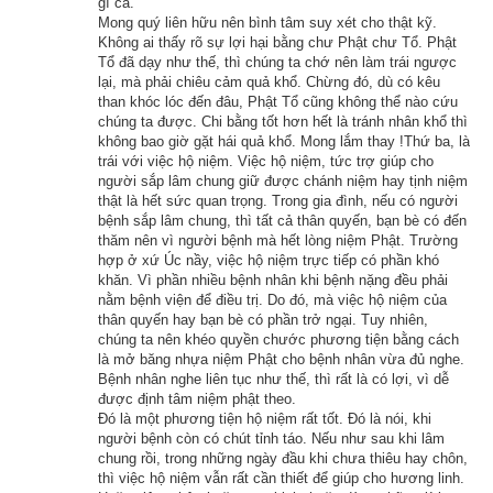
gì cả.
tính năng cơ bản như đổi lịch dương sang lịch âm,
lịch can 
Mong quý liên hữu nên bình tâm suy xét cho thật kỹ.
chi
,
lịch tiết khí
,
xem ngày giờ Hoàng Đạo – Hắc Đạo
, xem 
Không ai thấy rõ sự lợi hại bằng chư Phật chư Tổ. Phật
Tổ đã dạy như thế, thì chúng ta chớ nên làm trái ngược
ngày theo Ngọc hạp thông thư,
xem ngày theo nhị thập bát tú
lại, mà phải chiêu cảm quả khổ. Chừng đó, dù có kêu
mà còn có nhiều tính năng nâng cao khác như
xem ngày 
than khóc lóc đến đâu, Phật Tổ cũng không thể nào cứu
chúng ta được. Chi bằng tốt hơn hết là tránh nhân khổ thì
xung khắc với tuổi
,
xem ngày theo Kinh Kim Phù
,
Xem ngày 
không bao giờ gặt hái quả khổ. Mong lắm thay !Thứ ba, là
theo Lục Diệu
,
xem ngày theo Đổng Công tuyển nhật (12 
trái với việc hộ niệm. Việc hộ niệm, tức trợ giúp cho
trực)
,
Bành Tổ kỵ nhật
,
xem ngày xuất hành theo Khổng Minh
,
người sắp lâm chung giữ được chánh niệm hay tịnh niệm
thật là hết sức quan trọng. Trong gia đình, nếu có người
chọn hướng tốt xuất hành
,
xem giờ tốt theo Lý Thuần Phong
, 
bệnh sắp lâm chung, thì tất cả thân quyến, bạn bè có đến
Quỷ Cốc Tử, xem ngày tốt xấu theo dân gian…nên vinh dự 
thăm nên vì người bệnh mà hết lòng niệm Phật. Trường
hợp ở xứ Úc nầy, việc hộ niệm trực tiếp có phần khó
được độc giả bình chọn là phần mềm lịch vạn niên số 1 hiện 
khăn. Vì phần nhiều bệnh nhân khi bệnh nặng đều phải
nay. Phiên bản
lịch vạn niên 2023
 hoàn toàn mới của chúng tôi 
nằm bệnh viện để điều trị. Do đó, mà việc hộ niệm của
thân quyến hay bạn bè có phần trở ngại. Tuy nhiên,
không những giao diện đẹp, dễ sử dụng mà còn luận giải 
chúng ta nên khéo quyền chước phương tiện bằng cách
chính xác và chi tiết từng mục giúp độc giả dễ dàng lựa chọn 
là mở băng nhựa niệm Phật cho bệnh nhân vừa đủ nghe.
Bệnh nhân nghe liên tục như thế, thì rất là có lợi, vì dễ
được ngày tốt, giờ đẹp để khởi sự công việc. Hãy thử một lần 
được định tâm niệm phật theo.
để cảm nhận sự khác biệt so với các phần mềm lịch vạn sự 
Đó là một phương tiện hộ niệm rất tốt. Đó là nói, khi
khác.
người bệnh còn có chút tỉnh táo. Nếu như sau khi lâm
chung rồi, trong những ngày đầu khi chưa thiêu hay chôn,
thì việc hộ niệm vẫn rất cần thiết để giúp cho hương linh.