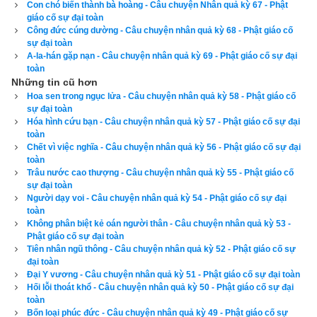
Con chó biến thành bà hoàng - Câu chuyện Nhân quả kỳ 67 - Phật
đầu mà chết. Có rất nhiều người bèn chạy đến tập trung xung 
giáo cố sự đại toàn
Công đức cúng dường - Câu chuyện nhân quả kỳ 68 - Phật giáo cố
quanh.
sự đại toàn
A-la-hán gặp nạn - Câu chuyện nhân quả kỳ 69 - Phật giáo cố sự đại
Lúc ấy, ta là thần cây chỗ ấy, thấy mọi người như thế bèn 
toàn
dùng thần lực ngồi ngay ngắn giữa hư không. Để cho những 
Những tin cũ hơn
Hoa sen trong ngục lửa - Câu chuyện nhân quả kỳ 58 - Phật giáo cố
chúng sinh ấy biết quả báo của ác nghiệp mà không sát sinh 
sự đại toàn
nữa, ta thuyết pháp để cảnh giác họ cái khổ ghê rợn dưới địa 
Hóa hình cứu bạn - Câu chuyện nhân quả kỳ 57 - Phật giáo cố sự đại
toàn
ngục. Mọi người nghe pháp ấy, quá kinh sợ việc bị đọa địa 
Chết vì việc nghĩa - Câu chuyện nhân quả kỳ 56 - Phật giáo cố sự đại
ngục, từ đó ngưng bặt việc sát sinh. Ta cũng dạy mọi người 
toàn
thọ trì giới hạnh, và ai cũng nghe lời ta dạy, tích tụ những việc 
Trâu nước cao thượng - Câu chuyện nhân quả kỳ 55 - Phật giáo cố
sự đại toàn
thiện như bố thí v.v... nên cuối cùng ai cũng được sinh lên cõi 
Người dạy voi - Câu chuyện nhân quả kỳ 54 - Phật giáo cố sự đại
trời.
toàn
Không phân biệt kẻ oán người thân - Câu chuyện nhân quả kỳ 53 -
Phật giáo cố sự đại toàn
Sát sinh để cúng tế không hề có phúc báo mà còn là một việc 
Tiên nhân ngũ thông - Câu chuyện nhân quả kỳ 52 - Phật giáo cố sự
tội lỗi, những người thích sát sinh cúng tế hãy mau hồi tỉnh.
đại toàn
Đại Y vương - Câu chuyện nhân quả kỳ 51 - Phật giáo cố sự đại toàn
Những người thích sát sinh tế tự, nếu nghe được những lời 
Hối lỗi thoát khổ - Câu chuyện nhân quả kỳ 50 - Phật giáo cố sự đại
toàn
này của đức Phật thì hay biết bao!
Bốn loại phúc đức - Câu chuyện nhân quả kỳ 49 - Phật giáo cố sự