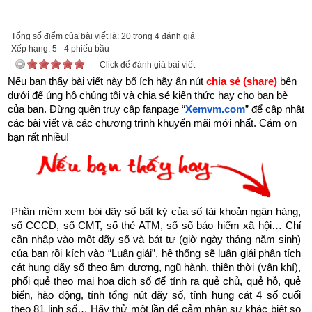
được xem.
Trên đời có người hành Đại Thiện, gặp kiếp nạn này cũng bình 
Tổng số điểm của bài viết là: 20 trong 4 đánh giá
Xếp hạng:
an”
5
-
4
phiếu bầu
Click để đánh giá bài viết
Nếu bạn thấy bài viết này bổ ích hãy ấn nút 
chia sẻ (share) 
bên 
dưới để ủng hộ chúng tôi và chia sẻ kiến thức hay cho bạn bè 
của bạn. Đừng quên truy cập fanpage
“
Xemvm.com
” để cập nhật 
các bài viết và các chương trình khuyến mãi mới nhất. Cám ơn 
bạn rất nhiều!
Phần mềm xem bói dãy số bất kỳ của số tài khoản ngân hàng, 
số CCCD, số CMT, số thẻ ATM, số sổ bảo hiểm xã hội… Chỉ 
cần nhập vào một dãy số và bát tự (giờ ngày tháng năm sinh) 
của bạn rồi kích vào “Luận giải”, hệ thống sẽ luận giải phân tích 
cát hung dãy số theo âm dương, ngũ hành, thiên thời (vận khí), 
phối quẻ theo mai hoa dịch số để tính ra quẻ chủ, quẻ hỗ, quẻ 
Như vậy chúng ta đang sống trong thời gian cuối cùng của 
biến, hào động, tính tổng nút dãy số, tính hung cát 4 số cuối 
thời kỳ mạt pháp khi mà đạo đức nhân loại suy đồi, bại hoại 
theo 81 linh số… Hãy thử một lần để cảm nhận sự khác biệt so 