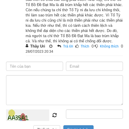
người chết nên đi bắt một con dê và dặn dò mấy người học 
Tổ Bồ Đề Đạt Ma là đã trùm khắp hết các thiền phái khác.
Còn nếu chúng ta chỉ thờ Tổ Tỳ ni đa lưu chi không thôi,
trò rằng:
thì làm sao trùm hết các thiền phái khác được. Vì Tổ Tỳ
ni đa lưu chi cũng chỉ là một thiền phái như các thiền phái
– Đem con dê này ra bờ sông tắm rửa, đeo hoa lên cổ cho nó, 
kia. Nếu thờ như thế, thì có tánh cách thiên lệch và
mua 5 đồng tiền thức ăn cho nó ăn, sửa soạn cho nó xong rồi 
không thể đại diện cho các thiền phái hết được. Do đó,
mà người ta chỉ thờ Tổ Bồ Đề Đạt Ma là bao trùm khắp
dẫn nó về.
cả. Và như thế, thì không ai có thể chống đối được.
Thầy Uri
0
0
Trả lời
Thích
Không thích
Mấy người học trò tuân lệnh đem dê ra bờ sông tắm rửa, và 
28/07/2023 20:34
sửa soạn cho nó ngay tại đấy. Con dê thấy được nghiệp kiếp 
trước của mình, biết rằng hôm nay đã đến ngày mình thoát 
khỏi mọi khổ đau, mừng vui cười lớn, phát ra những âm thanh 
như tiếng bình vỡ. Nhưng nghĩ tới ông bà-la-môn kia sắp đem 
mình ra giết và sẽ phải chịu quả báo đau khổ, bất giác sinh 
tâm thương xót cho ông ta, bèn lớn tiếng oà lên khóc. Những 
học trò của ông bà-la-môn liền hỏi:
– Dê này, khi thì mi cười lớn, khi thì mi lại khóc to, là tại sao 
vậy?