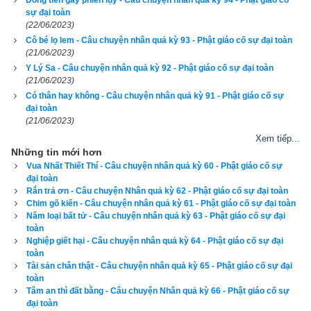
Đồng tiền gây phiền lụy - Câu chuyện nhân quả kỳ 94 - Phật giáo cố
sự đại toàn
môn, ông giết tôi rồi lại sẽ chịu cái khổ chết đứt đầu trong 500 
(22/06/2023)
đời như tôi, tôi xót thương ông mà khóc.
Cô bé lọ lem - Câu chuyện nhân quả kỳ 93 - Phật giáo cố sự đại toàn
(21/06/2023)
– Dê ơi đừng sợ, ta sẽ không giết mi đâu.
Y Lý Sa - Câu chuyện nhân quả kỳ 92 - Phật giáo cố sự đại toàn
(21/06/2023)
– Bà-la-môn, ông nói gì thế? Ông giết hay không giết tôi, hôm 
Có thân hay không - Câu chuyện nhân quả kỳ 91 - Phật giáo cố sự
đại toàn
nay tôi cũng không thể thoát chết được.
(21/06/2023)
Xem tiếp...
– Dê đừng sợ, ta sẽ bảo vệ mi, sẽ đi cùng đường với mi.
Những tin mới hơn
Vua Nhất Thiết Thí - Câu chuyện nhân quả kỳ 60 - Phật giáo cố sự
– Bà-la-môn! Sức bảo vệ của ông rất yếu, mà tội ác của tôi đã 
đại toàn
tạo lại rất lớn!
Rắn trả ơn - Câu chuyện Nhân quả kỳ 62 - Phật giáo cố sự đại toàn
Chim gõ kiến - Câu chuyện nhân quả kỳ 61 - Phật giáo cố sự đại toàn
Bà-la-môn đem dê đi thả, và ra lệnh không ai được giết nó, rồi 
Năm loại bất tử - Câu chuyện nhân quả kỳ 63 - Phật giáo cố sự đại
toàn
sai bọn học trò cùng đi chung đường với dê. Dê được tự do, 
Nghiệp giết hại - Câu chuyện nhân quả kỳ 64 - Phật giáo cố sự đại
chạy vào khu rừng cây rậm ở dưới một mõm đá cao, vươn 
toàn
Tài sản chân thật - Câu chuyện nhân quả kỳ 65 - Phật giáo cố sự đại
cổ lên gặm lá cây mà ăn. Đúng ngay sát na ấy, trên đỉnh mõm 
toàn
đá bỗng vang lên một tiếng sấm, một góc của tảng đá bị nẻ ra, 
Tâm an thì đất bằng - Câu chuyện Nhân quả kỳ 66 - Phật giáo cố sự
đại toàn
rơi trúng ngay cổ con dê đang vươn lên lúc ấy, thế là dê bị đứt 