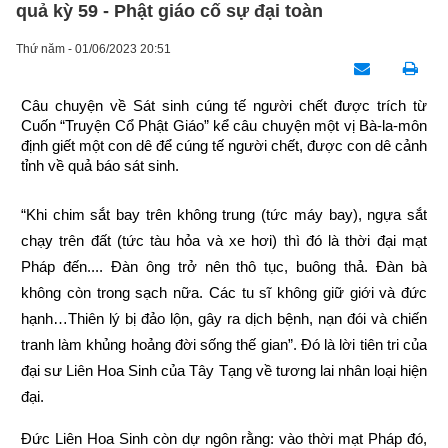
quả kỳ 59 - Phật giáo cố sự đại toàn
Thứ năm - 01/06/2023 20:51
Câu chuyện về Sát sinh cúng tế người chết được trích từ 
Cuốn “Truyện Cổ Phật Giáo” kể câu chuyện một vị Bà-la-môn 
định giết một con dê để cúng tế người chết, được con dê cảnh 
tỉnh về quả báo sát sinh.
“Khi chim sắt bay trên không trung (tức máy bay), ngựa sắt 
chạy trên đất (tức tàu hỏa và xe hơi) thì đó là thời đại mạt 
Pháp đến.... Đàn ông trở nên thô tục, buông thả. Đàn bà 
không còn trong sạch nữa. Các tu sĩ không giữ giới và đức 
hạnh…Thiên lý bị đảo lộn, gây ra dịch bệnh, nạn đói và chiến 
tranh làm khủng hoảng đời sống thế gian”. Đó là lời tiên tri của 
đại sư Liên Hoa Sinh của Tây Tạng về tương lai nhân loại hiện 
đại.
Đức Liên Hoa Sinh còn dự ngôn rằng: vào thời mạt Pháp đó, 