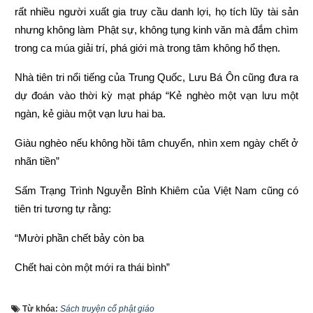
rất nhiều người xuất gia truy cầu danh lợi, họ tích lũy tài sản 
nhưng không làm Phật sự, không tụng kinh văn mà đắm chìm 
trong ca múa giải trí, phá giới mà trong tâm không hổ thẹn.
Nhà tiên tri nổi tiếng của Trung Quốc, Lưu Bá Ôn cũng đưa ra 
dự đoán vào thời kỳ mạt pháp “Kẻ nghèo một vạn lưu một 
ngàn, kẻ giàu một vạn lưu hai ba.
Giàu nghèo nếu không hồi tâm chuyển, nhìn xem ngày chết ở 
nhãn tiền”
Sấm Trạng Trình Nguyễn Bỉnh Khiêm của Việt Nam cũng có 
tiên tri tương tự rằng:
“Mười phần chết bảy còn ba
Chết hai còn một mới ra thái bình”
“Người làm việc thiện thì được thấy, kẻ làm việc ác không 
Từ khóa:
Sách truyện cổ phật giáo