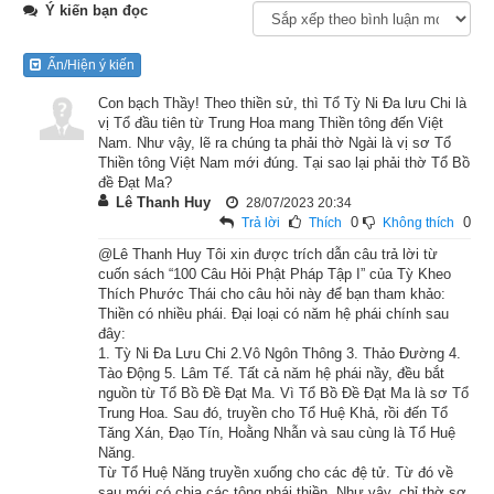
Ý kiến bạn đọc
Ngày xưa, để cúng tế người thân quá cố, người ta hay giết rất 
nhiều dê, cừu v.v.. gọi là “vật tế người chết”. Chư tỳ-kheo thấy 
Ẩn/Hiện ý kiến
ai cũng làm như thế bèn hỏi đức Phật:
Con bạch Thầy! Theo thiền sử, thì Tổ Tỳ Ni Đa lưu Chi là
– Thế Tôn! Thiên hạ giết rất nhiều thú vật để cúng tế người 
vị Tổ đầu tiên từ Trung Hoa mang Thiền tông đến Việt
Nam. Như vậy, lẽ ra chúng ta phải thờ Ngài là vị sơ Tổ
chết. Làm như thế thì có công đức nào?
Thiền tông Việt Nam mới đúng. Tại sao lại phải thờ Tổ Bồ
đề Đạt Ma?
Đức Phật dạy:
Lê Thanh Huy
28/07/2023 20:34
0
0
Trả lời
Thích
Không thích
– Này chư tỳ-kheo, sát sinh để cúng tế người chết không hề 
@Lê Thanh Huy Tôi xin được trích dẫn câu trả lời từ
có một công đức nào hết. Từ xưa đã có người hiền ngồi trong 
cuốn sách “100 Câu Hỏi Phật Pháp Tập I” của Tỳ Kheo
Thích Phước Thái cho câu hỏi này để bạn tham khảo:
hư không mà thuyết pháp, nói tới các tội chướng của việc sát 
Thiền có nhiều phái. Đại loại có năm hệ phái chính sau
sinh, khiến cho người trong cõi Diêm Phù bãi bỏ việc sát sinh 
đây:
1. Tỳ Ni Đa Lưu Chi 2.Vô Ngôn Thông 3. Thảo Đường 4.
để cúng tế. Thế mà chuyện quá khứ nay lại xuất hiện nữa rồi!
Tào Động 5. Lâm Tế. Tất cả năm hệ phái nầy, đều bắt
nguồn từ Tổ Bồ Đề Đạt Ma. Vì Tổ Bồ Đề Đạt Ma là sơ Tổ
Đức Phật nói xong, tiếp tục kể chuyện xưa:
Trung Hoa. Sau đó, truyền cho Tổ Huệ Khả, rồi đến Tổ
Tăng Xán, Đạo Tín, Hoằng Nhẫn và sau cùng là Tổ Huệ
– Trong quá khứ, ở nước Ba La Nại có một vị giáo sư bà-la-
Năng.
Từ Tổ Huệ Năng truyền xuống cho các đệ tử. Từ đó về
môn danh tiếng, tinh thông ba tạng Vệ Đà, muốn cúng tế 
sau mới có chia các tông phái thiền. Như vậy, chỉ thờ sơ