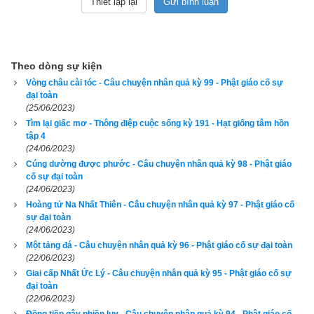
– Xin dắt tôi về gặp thầy của các người rồi hãy hỏi lại tôi câu 
ấy.
Đám học trò bèn dắt dê về, đem mọi sự kể lại cho thầy nghe. 
Theo dòng sự kiện
Thầy bà-la-môn nghe kể xong hỏi dê:
Vòng châu cài tóc - Câu chuyện nhân quả kỳ 99 - Phật giáo cố sự
đại toàn
– Tại sao mi cười rồi lại khóc?
(25/06/2023)
Tìm lại giấc mơ - Thông điệp cuộc sống kỳ 191 - Hạt giống tâm hồn
tập 4
Dê moi trong ký ức để hồi tưởng lại túc nghiệp của mình, đáp 
(24/06/2023)
lời ông bà-la-môn rằng:
Cúng dường được phước - Câu chuyện nhân quả kỳ 98 - Phật giáo
cố sự đại toàn
– Bà-la-môn, ngày xưa tôi cũng là một vị Bà-la-môn, đọc tụng 
(24/06/2023)
tinh thông quyển kinh “Ma Nô Pháp điển” như ông vậy. Vì 
Hoàng tử Na Nhất Thiên - Câu chuyện nhân quả kỳ 97 - Phật giáo cố
sự đại toàn
muốn tế người chết nên tôi giết dê đem cúng, và trong 499 
(24/06/2023)
đời, tôi đã phải chịu quả khổ chết đứt đầu. Bây giờ là kiếp cuối 
Một tảng đá - Câu chuyện nhân quả kỳ 96 - Phật giáo cố sự đại toàn
cùng thứ 500, hôm nay tôi sẽ thoát hết mọi đau khổ, vì thế tôi 
(22/06/2023)
Giai cấp Nhất Ức Lý - Câu chuyện nhân quả kỳ 95 - Phật giáo cố sự
mới vui mừng mà cười to. Tôi lại khóc ngay sau đó, là vì tôi 
đại toàn
giết một con dê mà 500 đời phải bị cái nạn đầu lìa khỏi cổ, tuy 
(22/06/2023)
hôm nay tôi sẽ thoát tai ách đó rồi, nhưng nghĩ tới ông, bà-la-