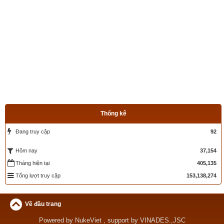
Nguồn tin:
Trích từ cuốn Sách Truyện cổ phật giáo
Thống kê
Đang truy cập
92
37,154
Hôm nay
Tháng hiện tại
405,135
Tổng lượt truy cập
153,138,274
Về đầu trang