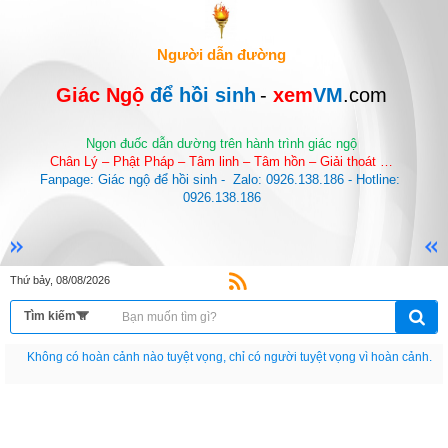
Người dẫn đường
Giác Ngộ 
để hồi sinh
-
 xem
VM
.com
Ngọn đuốc dẫn dường trên hành trình giác ngộ
Chân Lý – Phật Pháp – Tâm linh – Tâm hồn – Giải thoát …
Fanpage: Giác ngộ để hồi sinh -  Zalo: 0926.138.186 - Hotline: 
0926.138.186
Thứ bảy, 08/08/2026
Nếu như không chịu học tập thì cho dù đi vạn dặm đường cũng chỉ là anh đưa
thư.