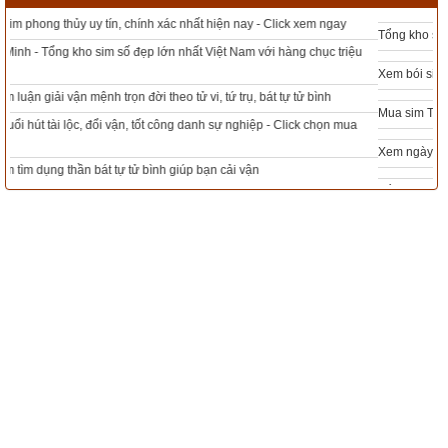
khác.
Tổng kho sim phong thủy - Sim hợp tuổi - Sim hợp mệnh giá rẻ nhất thị trường
Xem bói sim phong thủy theo khoa học tử vi, tứ trụ chính xác nhất
Lịch vạn niên - Chọn giờ tốt ngày đẹp
Mua sim Thần tài, Thần tài theo bạn! Giao sim miễn phí
Xem ngày đẹp - chọn ngày tốt khởi sự theo kinh dịch chính xác nhất
Ngày cần xem
Tổng Kho Sim Năm sinh 0x - 9x - 8x -7x -6x giá rẻ nhất thị trường - Click xem
ngay
Ngày khởi sự (DL)
Giờ khởi sự
Xem ngày
Tác giả bài viết:
Thầy Uri – Tổng biên tập chuyên mục giác ngộ