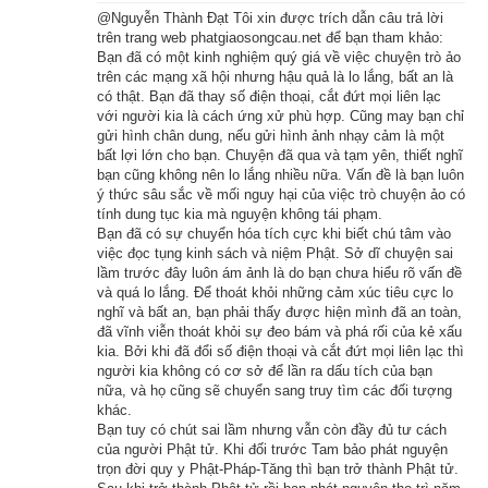
@Nguyễn Thành Đạt Tôi xin được trích dẫn câu trả lời
muốn hỏi. Nhưng tôi có thể đưa cô đến gặp một vị đã chứng 
trên trang web phatgiaosongcau.net để bạn tham khảo:
quả A-la-hán, và cô có thể hỏi ngài.
Bạn đã có một kinh nghiệm quý giá về việc chuyện trò ảo
trên các mạng xã hội nhưng hậu quả là lo lắng, bất an là
có thật. Bạn đã thay số điện thoại, cắt đứt mọi liên lạc
Vị xuất gia sơ học bèn đưa cô gái đến gặp vị A-la-hán, và đem 
với người kia là cách ứng xử phù hợp. Cũng may bạn chỉ
vấn đề cô gái hỏi ra thưa thỉnh ngài. Vị A-la-hán trả lời:
gửi hình chân dung, nếu gửi hình ảnh nhạy cảm là một
bất lợi lớn cho bạn. Chuyện đã qua và tạm yên, thiết nghĩ
– Công đức cô đem một bó hoa cúng Phật, khiến kiếp tới cô 
bạn cũng không nên lo lắng nhiều nữa. Vấn đề là bạn luôn
ý thức sâu sắc về mối nguy hại của việc trò chuyện ảo có
sẽ không sinh làm thân nữ nữa, được sinh lên cõi trời hưởng 
tính dung tục kia mà nguyện không tái phạm.
phúc suốt một vạn kiếp mà phước báo vẫn chưa hết. Sau đó, 
Bạn đã có sự chuyển hóa tích cực khi biết chú tâm vào
việc đọc tụng kinh sách và niệm Phật. Sở dĩ chuyện sai
còn phước báo nào nữa thì tôi không đủ sức biết được.
lầm trước đây luôn ám ảnh là do bạn chưa hiểu rõ vấn đề
và quá lo lắng. Để thoát khỏi những cảm xúc tiêu cực lo
Vị A-la-hán không trả lời được cho cô gái một cách hoàn mãn 
nghĩ và bất an, bạn phải thấy được hiện mình đã an toàn,
khiến cô vẫn còn bất an. Vị A-la-hán bèn nói:
đã vĩnh viễn thoát khỏi sự đeo bám và phá rối của kẻ xấu
kia. Bởi khi đã đổi số điện thoại và cắt đứt mọi liên lạc thì
người kia không có cơ sở để lần ra dấu tích của bạn
– Cô ở đây chờ một chút, tôi lên cung trời Đâu Suất thỉnh giáo 
nữa, và họ cũng sẽ chuyển sang truy tìm các đối tượng
Bồ Tát Di Lặc.
khác.
Bạn tuy có chút sai lầm nhưng vẫn còn đầy đủ tư cách
của người Phật tử. Khi đối trước Tam bảo phát nguyện
Vị A-la-hán nói xong, lập tức đằng không lên cung trời Đâu 
trọn đời quy y Phật-Pháp-Tăng thì bạn trở thành Phật tử.
Suất, hỏi Bồ Tát Di Lặc: