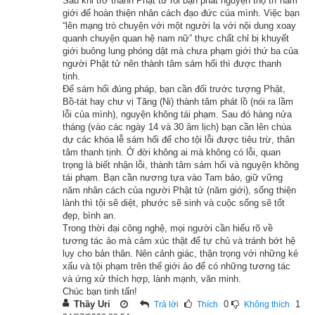
Sau khi trở thành Phật tử rồi bạn phát nguyện thọ trì năm
giới để hoàn thiện nhân cách đạo đức của mình. Việc bạn
– Có một tín nữ cúng Phật một bó hoa và sám hối nghiệp 
“lên mạng trò chuyện với một người lạ với nội dung xoay
quanh chuyện quan hệ nam nữ” thực chất chỉ bị khuyết
chướng trong quá khứ. Công đức của cô như thế, nói cho đến 
giới buông lung phóng dật mà chưa phạm giới thứ ba của
cùng tận thì được bao nhiêu?
người Phật tử nên thành tâm sám hối thì được thanh
tịnh.
Để sám hối đúng pháp, bạn cần đối trước tượng Phật,
Nhưng ngài Bồ Tát Di Lặc cũng không thể biết hết được 
Bồ-tát hay chư vị Tăng (Ni) thành tâm phát lồ (nói ra lầm
tường tận vấn đề này, ngài bảo khi nào ngài chứng quả Phật 
lỗi của mình), nguyện không tái phạm. Sau đó hàng nửa
thì mới biết rốt ráo được!
tháng (vào các ngày 14 và 30 âm lịch) bạn cần lên chùa
dự các khóa lễ sám hối để cho tội lỗi được tiêu trừ, thân
tâm thanh tịnh. Ở đời không ai mà không có lỗi, quan
Xem thế mới biết, cúng Phật một bó hoa thôi mà được công 
trọng là biết nhận lỗi, thành tâm sám hối và nguyện không
đức vô lượng, không thể nghĩ bàn, không thể so sánh. Chỉ 
tái phạm. Bạn cần nương tựa vào Tam bảo, giữ vững
năm nhân cách của người Phật tử (năm giới), sống thiện
cần mọi người chịu phát tâm tu công đức cho nhiều, bố thí 
lành thì tội sẽ diệt, phước sẽ sinh và cuộc sống sẽ tốt
cho nhiều, thì không những có thể làm cho nghiệp chướng 
đẹp, bình an.
Trong thời đại công nghệ, mọi người cần hiểu rõ về
tiêu trừ, mà phước báo đạt được thì không thể nào hiểu cho 
tương tác ảo mà cảm xúc thật để tự chủ và tránh bớt hệ
tận cùng được!
lụy cho bản thân. Nên cảnh giác, thận trọng với những kẻ
xấu và tội phạm trên thế giới ảo để có những tương tác
Hãy ủng hộ website bằng cách truy cập lịch vạn niên trên 
và ứng xử thích hợp, lành mạnh, văn minh.
Chúc bạn tinh tấn!
xemvm.com. Lịch vạn niên của chúng tôi không chỉ có các 
Thầy Uri
0
1
Trả lời
Thích
Không thích
tính năng cơ bản như đổi lịch dương sang lịch âm,
lịch can 