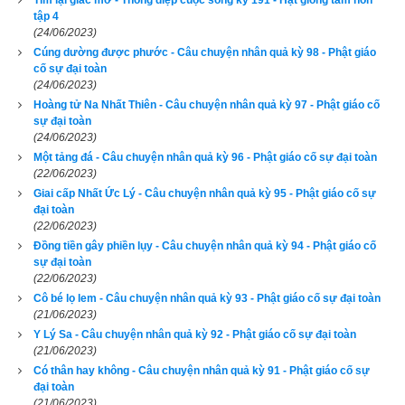
Tìm lại giấc mơ - Thông điệp cuộc sống kỳ 191 - Hạt giống tâm hồn
tập 4
Lịch vạn niên - Chọn giờ tốt ngày đẹp
(24/06/2023)
Cúng dường được phước - Câu chuyện nhân quả kỳ 98 - Phật giáo
cố sự đại toàn
(24/06/2023)
Ngày cần xem
Hoàng tử Na Nhất Thiên - Câu chuyện nhân quả kỳ 97 - Phật giáo cố
sự đại toàn
Ngày khởi sự (DL)
(24/06/2023)
Giờ khởi sự
Một tảng đá - Câu chuyện nhân quả kỳ 96 - Phật giáo cố sự đại toàn
(22/06/2023)
Giai cấp Nhất Ức Lý - Câu chuyện nhân quả kỳ 95 - Phật giáo cố sự
đại toàn
(22/06/2023)
Xem ngày
Đồng tiền gây phiền lụy - Câu chuyện nhân quả kỳ 94 - Phật giáo cố
sự đại toàn
(22/06/2023)
Cô bé lọ lem - Câu chuyện nhân quả kỳ 93 - Phật giáo cố sự đại toàn
(21/06/2023)
Tác giả bài viết:
Thầy Uri – Tổng biên tập chuyên mục giác ngộ
Y Lý Sa - Câu chuyện nhân quả kỳ 92 - Phật giáo cố sự đại toàn
Nguồn tin:
Trích từ cuốn Sách Truyện cổ phật giáo
(21/06/2023)
Có thân hay không - Câu chuyện nhân quả kỳ 91 - Phật giáo cố sự
đại toàn
(21/06/2023)