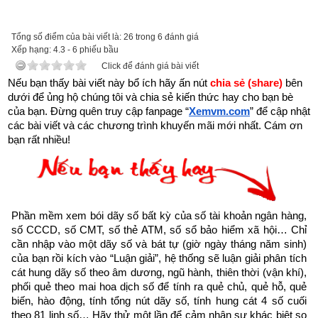
được xem.
Trên đời có người hành Đại Thiện, gặp kiếp nạn này cũng bình 
Tổng số điểm của bài viết là: 26 trong 6 đánh giá
Xếp hạng:
an”
4.3
-
6
phiếu bầu
Click để đánh giá bài viết
Nếu bạn thấy bài viết này bổ ích hãy ấn nút 
chia sẻ (share) 
bên 
dưới để ủng hộ chúng tôi và chia sẻ kiến thức hay cho bạn bè 
của bạn. Đừng quên truy cập fanpage
“
Xemvm.com
” để cập nhật 
các bài viết và các chương trình khuyến mãi mới nhất. Cám ơn 
bạn rất nhiều!
Phần mềm xem bói dãy số bất kỳ của số tài khoản ngân hàng, 
số CCCD, số CMT, số thẻ ATM, số sổ bảo hiểm xã hội… Chỉ 
cần nhập vào một dãy số và bát tự (giờ ngày tháng năm sinh) 
của bạn rồi kích vào “Luận giải”, hệ thống sẽ luận giải phân tích 
cát hung dãy số theo âm dương, ngũ hành, thiên thời (vận khí), 
phối quẻ theo mai hoa dịch số để tính ra quẻ chủ, quẻ hỗ, quẻ 
Như vậy chúng ta đang sống trong thời gian cuối cùng của 
biến, hào động, tính tổng nút dãy số, tính hung cát 4 số cuối 
thời kỳ mạt pháp khi mà đạo đức nhân loại suy đồi, bại hoại 
theo 81 linh số… Hãy thử một lần để cảm nhận sự khác biệt so 