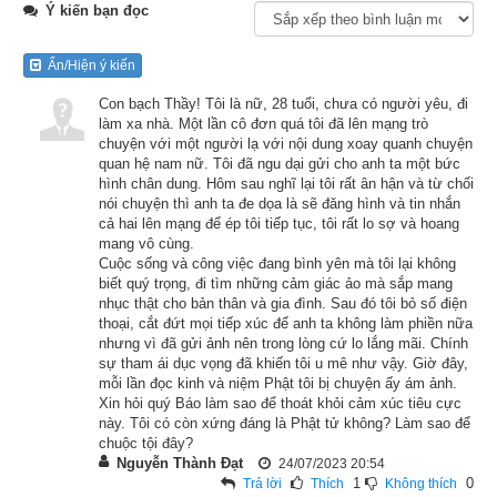
Ý kiến bạn đọc
Nghiệp chướng của người nữ so với người nam vẫn luôn 
nặng hơn. Sinh ra làm một người đàn bà, dầu trên bất cứ 
Ẩn/Hiện ý kiến
phương diện nào cũng không thắng được một người đàn ông. 
Con bạch Thầy! Tôi là nữ, 28 tuổi, chưa có người yêu, đi
Vì thế, người đàn bà nào trên thế giới này cũng phải sinh tâm 
làm xa nhà. Một lần cô đơn quá tôi đã lên mạng trò
tàm quý đã sinh làm thân nữ.
chuyện với một người lạ với nội dung xoay quanh chuyện
quan hệ nam nữ. Tôi đã ngu dại gửi cho anh ta một bức
Thời quá khứ có một cô gái, vì muốn sám hối nghiệp chướng 
hình chân dung. Hôm sau nghĩ lại tôi rất ân hận và từ chối
nói chuyện thì anh ta đe dọa là sẽ đăng hình và tin nhắn
của mình và muốn các đời sau không còn thọ thân nữ nữa, 
cả hai lên mạng để ép tôi tiếp tục, tôi rất lo sợ và hoang
mới đem một bó hoa tươi thắm và thơm ngào ngạt đến chùa 
mang vô cùng.
Cuộc sống và công việc đang bình yên mà tôi lại không
dâng cúng đức Phật. Cô chí thành đảnh lễ tượng Phật và sau 
biết quý trọng, đi tìm những cảm giác ảo mà sắp mang
đó, ra khỏi chùa đến cửa lớn thì vừa vặn gặp một vị tỳ-kheo. 
nhục thật cho bản thân và gia đình. Sau đó tôi bỏ số điện
thoại, cắt đứt mọi tiếp xúc để anh ta không làm phiền nữa
Cô hỏi:
nhưng vì đã gửi ảnh nên trong lòng cứ lo lắng mãi. Chính
sự tham ái dục vọng đã khiến tôi u mê như vậy. Giờ đây,
– Bạch thầy, đem một bó hoa cúng Phật được bao nhiêu 
mỗi lần đọc kinh và niệm Phật tôi bị chuyện ấy ám ảnh.
phước báo?
Xin hỏi quý Báo làm sao để thoát khỏi cảm xúc tiêu cực
này. Tôi có còn xứng đáng là Phật tử không? Làm sao để
chuộc tội đây?
Vị này đáp:
Nguyễn Thành Đạt
24/07/2023 20:54
1
0
Trả lời
Thích
Không thích
– Tôi là người mới xuất gia tu học, chưa rõ lắm về điều cô 