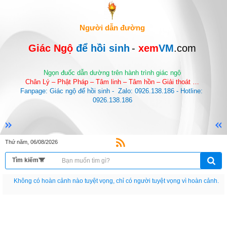
Người dẫn đường
Giác Ngộ 
để hồi sinh
-
 xem
VM
.com
Ngọn đuốc dẫn dường trên hành trình giác ngộ
Chân Lý – Phật Pháp – Tâm linh – Tâm hồn – Giải thoát …
Fanpage: Giác ngộ để hồi sinh -  Zalo: 0926.138.186 - Hotline: 
0926.138.186
Thứ năm, 06/08/2026
Nếu như không chịu học tập thì cho dù đi vạn dặm đường cũng chỉ là anh đưa
thư.