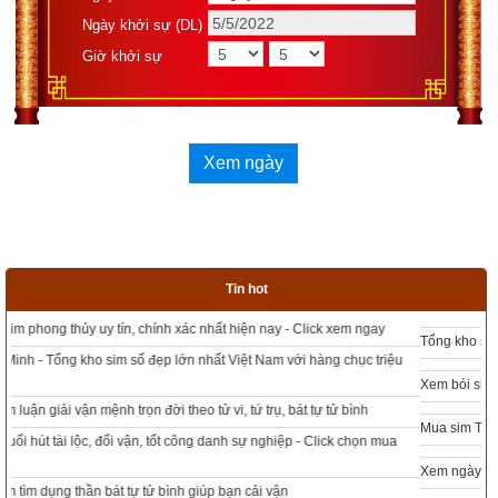
Ngày khởi sự (DL)
Giờ khởi sự
Xem ngày
Tin hot
Tổng kho sim phong thủy - Sim hợp tuổi - Sim hợp mệnh giá rẻ nhất thị trường
Xem bói sim phong thủy theo khoa học tử vi, tứ trụ chính xác nhất
Mua sim Thần tài, Thần tài theo bạn! Giao sim miễn phí
Xem ngày đẹp - chọn ngày tốt khởi sự theo kinh dịch chính xác nhất