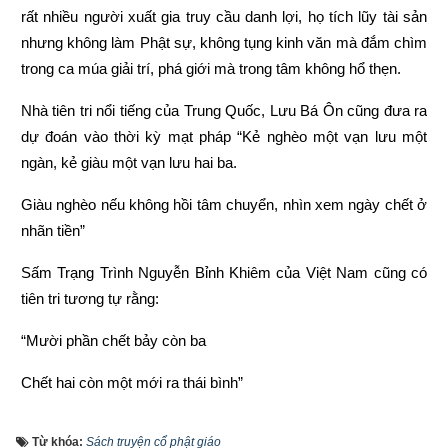
rất nhiều người xuất gia truy cầu danh lợi, họ tích lũy tài sản 
nhưng không làm Phật sự, không tụng kinh văn mà đắm chìm 
trong ca múa giải trí, phá giới mà trong tâm không hổ thẹn.
Nhà tiên tri nổi tiếng của Trung Quốc, Lưu Bá Ôn cũng đưa ra 
dự đoán vào thời kỳ mạt pháp “Kẻ nghèo một vạn lưu một 
ngàn, kẻ giàu một vạn lưu hai ba.
Giàu nghèo nếu không hồi tâm chuyển, nhìn xem ngày chết ở 
nhãn tiền”
Sấm Trạng Trình Nguyễn Bỉnh Khiêm của Việt Nam cũng có 
tiên tri tương tự rằng:
“Mười phần chết bảy còn ba
Chết hai còn một mới ra thái bình”
“Người làm việc thiện thì được thấy, kẻ làm việc ác không 
Từ khóa:
Sách truyện cổ phật giáo