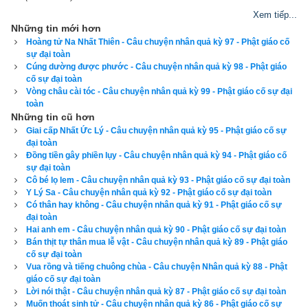
Hãy ủng hộ website bằng cách truy cập lịch vạn niên trên 
Xem tiếp...
Những tin mới hơn
xemvm.com. Lịch vạn niên của chúng tôi không chỉ có các 
Hoàng tử Na Nhất Thiên - Câu chuyện nhân quả kỳ 97 - Phật giáo cố
tính năng cơ bản như đổi lịch dương sang lịch âm,
lịch can 
sự đại toàn
Cúng dường được phước - Câu chuyện nhân quả kỳ 98 - Phật giáo
chi
,
lịch tiết khí
,
xem ngày giờ Hoàng Đạo – Hắc Đạo
, xem 
cố sự đại toàn
ngày theo Ngọc hạp thông thư,
xem ngày theo nhị thập bát tú
Vòng châu cài tóc - Câu chuyện nhân quả kỳ 99 - Phật giáo cố sự đại
mà còn có nhiều tính năng nâng cao khác như
xem ngày 
toàn
Những tin cũ hơn
xung khắc với tuổi
,
xem ngày theo Kinh Kim Phù
,
Xem ngày 
Giai cấp Nhất Ức Lý - Câu chuyện nhân quả kỳ 95 - Phật giáo cố sự
theo Lục Diệu
,
xem ngày theo Đổng Công tuyển nhật (12 
đại toàn
Đồng tiền gây phiền lụy - Câu chuyện nhân quả kỳ 94 - Phật giáo cố
trực)
,
Bành Tổ kỵ nhật
,
xem ngày xuất hành theo Khổng Minh
,
sự đại toàn
chọn hướng tốt xuất hành
,
xem giờ tốt theo Lý Thuần Phong
, 
Cô bé lọ lem - Câu chuyện nhân quả kỳ 93 - Phật giáo cố sự đại toàn
Quỷ Cốc Tử, xem ngày tốt xấu theo dân gian…nên vinh dự 
Y Lý Sa - Câu chuyện nhân quả kỳ 92 - Phật giáo cố sự đại toàn
Có thân hay không - Câu chuyện nhân quả kỳ 91 - Phật giáo cố sự
được độc giả bình chọn là phần mềm lịch vạn niên số 1 hiện 
đại toàn
nay. Phiên bản
lịch vạn niên 2023
 hoàn toàn mới của chúng tôi 
Hai anh em - Câu chuyện nhân quả kỳ 90 - Phật giáo cố sự đại toàn
Bán thịt tự thân mua lễ vật - Câu chuyện nhân quả kỳ 89 - Phật giáo
không những giao diện đẹp, dễ sử dụng mà còn luận giải 
cố sự đại toàn
chính xác và chi tiết từng mục giúp độc giả dễ dàng lựa chọn 
Vua rồng và tiếng chuông chùa - Câu chuyện Nhân quả kỳ 88 - Phật
giáo cố sự đại toàn
được ngày tốt, giờ đẹp để khởi sự công việc. Hãy thử một lần 
Lời nói thật - Câu chuyện nhân quả kỳ 87 - Phật giáo cố sự đại toàn
để cảm nhận sự khác biệt so với các phần mềm lịch vạn sự 
Muốn thoát sinh tử - Câu chuyện nhân quả kỳ 86 - Phật giáo cố sự