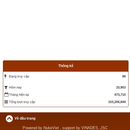
Thống kê
Đang truy cập
99
33,903
Hôm nay
Tháng hiện tại
473,710
Tổng lượt truy cập
153,206,849
Về đầu trang