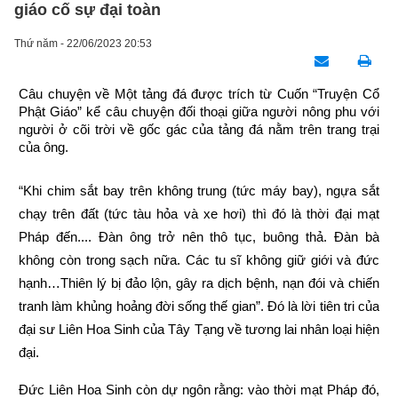
giáo cố sự đại toàn
Thứ năm - 22/06/2023 20:53
Câu chuyện về Một tảng đá được trích từ Cuốn “Truyện Cổ 
Phật Giáo” kể câu chuyện đối thoại giữa người nông phu với 
người ở cõi trời về gốc gác của tảng đá nằm trên trang trại 
của ông.
“Khi chim sắt bay trên không trung (tức máy bay), ngựa sắt 
chạy trên đất (tức tàu hỏa và xe hơi) thì đó là thời đại mạt 
Pháp đến.... Đàn ông trở nên thô tục, buông thả. Đàn bà 
không còn trong sạch nữa. Các tu sĩ không giữ giới và đức 
hạnh…Thiên lý bị đảo lộn, gây ra dịch bệnh, nạn đói và chiến 
tranh làm khủng hoảng đời sống thế gian”. Đó là lời tiên tri của 
đại sư Liên Hoa Sinh của Tây Tạng về tương lai nhân loại hiện 
đại.
Đức Liên Hoa Sinh còn dự ngôn rằng: vào thời mạt Pháp đó, 