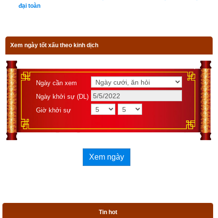
đại toàn
khác.
Xem ngày tốt xấu theo kinh dịch
Lịch vạn niên - Chọn giờ tốt ngày đẹp
Ngày cần xem
Ngày cần xem
Ngày khởi sự (DL)
Ngày khởi sự (DL)
Giờ khởi sự
Giờ khởi sự
Xem ngày
Xem ngày
Tác giả bài viết:
Thầy Uri – Tổng biên tập chuyên mục giác ngộ
Tin hot