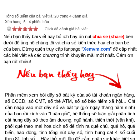
được xem.
Trên đời có người hành Đại Thiện, gặp kiếp nạn này cũng bình 
Tổng số điểm của bài viết là: 20 trong 4 đánh giá
Xếp hạng:
an”
5
-
4
phiếu bầu
Click để đánh giá bài viết
Nếu bạn thấy bài viết này bổ ích hãy ấn nút 
chia sẻ (share) 
bên 
dưới để ủng hộ chúng tôi và chia sẻ kiến thức hay cho bạn bè 
của bạn. Đừng quên truy cập fanpage
“
Xemvm.com
” để cập nhật 
các bài viết và các chương trình khuyến mãi mới nhất. Cám ơn 
bạn rất nhiều!
Phần mềm xem bói dãy số bất kỳ của số tài khoản ngân hàng, 
số CCCD, số CMT, số thẻ ATM, số sổ bảo hiểm xã hội… Chỉ 
cần nhập vào một dãy số và bát tự (giờ ngày tháng năm sinh) 
của bạn rồi kích vào “Luận giải”, hệ thống sẽ luận giải phân tích 
cát hung dãy số theo âm dương, ngũ hành, thiên thời (vận khí), 
Như vậy chúng ta đang sống trong thời gian cuối cùng của 
phối quẻ theo mai hoa dịch số để tính ra quẻ chủ, quẻ hỗ, quẻ 
biến, hào động, tính tổng nút dãy số, tính hung cát 4 số cuối 
thời kỳ mạt pháp khi mà đạo đức nhân loại suy đồi, bại hoại 
theo 81 linh số… Hãy thử một lần để cảm nhận sự khác biệt so 