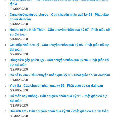
hay biết, may mà có ngài chỉ giáo, nếu không tôi đã vì ham cái 
tập 4
(24/06/2023)
lợi nhỏ mà phạm lỗi lầm lớn. Bây giờ đã được mở mắt ra rồi, 
Cúng dường được phước - Câu chuyện nhân quả kỳ 98 - Phật giáo
tôi sẽ không dám di chuyển tảng đá này đi đâu cả.
cố sự đại toàn
(24/06/2023)
Người cõi trời nghe thế thì rất an tâm mà trở về thiên cung. 
Hoàng tử Na Nhất Thiên - Câu chuyện nhân quả kỳ 97 - Phật giáo cố
sự đại toàn
Người nông phu trầm mặc suy nghĩ rằng:
(24/06/2023)
Giai cấp Nhất Ức Lý - Câu chuyện nhân quả kỳ 95 - Phật giáo cố sự
– Ngày xưa, cúng dường một tảng đá để giúp xây một ngôi 
đại toàn
chùa mà được phúc báo sinh cõi trời. Cái thủa ruộng phước 
(22/06/2023)
màu mỡ hy hữu này, chỉ cần gieo xuống một hạt giống là trổ 
Đồng tiền gây phiền lụy - Câu chuyện nhân quả kỳ 94 - Phật giáo cố
sự đại toàn
lên phúc quả vô lượng, gấp cả vạn lần. Ta là nông dân chuyên 
(22/06/2023)
việc canh tác trồng trọt, tại sao lại không biết đầu tư nhỉ? Ta 
Cô bé lọ lem - Câu chuyện nhân quả kỳ 93 - Phật giáo cố sự đại toàn
phải ghi tâm khắc cốt điều này mới được!
(21/06/2023)
Y Lý Sa - Câu chuyện nhân quả kỳ 92 - Phật giáo cố sự đại toàn
(21/06/2023)
Từ đó, mỗi khi gặp bạn bè thân hữu, ông bèn đem câu chuyện 
Có thân hay không - Câu chuyện nhân quả kỳ 91 - Phật giáo cố sự
này ra kể lại cho họ nghe, được rất nhiều người tin tưởng ủng 
đại toàn
hộ nên chẳng bao lâu, một ngôi bảo tháp thờ Phật cao lên tới 
(21/06/2023)
chín từng mây được kiến lập sừng sững trên tảng đá ấy.
Hai anh em - Câu chuyện nhân quả kỳ 90 - Phật giáo cố sự đại toàn
(19/06/2023)