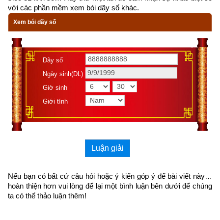
đến cùng cực, đại nạn sắp đến chỉ có hành thiện tích đức thì 
với các phần mềm xem bói dãy số khác.
mới được bình an vượt qua kiếp nạn. Với mong muốn góp 
Xem bói dãy số
một phần nhỏ bé truyền bá tư tưởng phật pháp đến cho những 
ai hữu duyên có thể đọc được từ đó giác ngộ đắc được cơ 
duyên vạn cổ để có thể vượt qua thời kì mạt Pháp này,
Dãy số
Xemvm.com
 xin hân hạnh giới thiệu tới độc giả 
cuốn
sách 
Ngày sinh(DL)
truyện cổ Phật giáo
 của nhà xuất bản Liên Phật Hội
. 
Kích vào 
Giờ sinh
link sau:
Giới tính
https://xemvm.com/thu-vien-ebooks/sach-phat-giao/link-tai-
sach-truyen-co-phat-giao-pdf-7.html
để tải về Ebook Sách Truyện Cổ Phật Giáo hoặc liên hệ Zalo: 
Luận giải
0926.138.186 để nhận trực tiếp file pdf.
Nếu bạn có bất cứ câu hỏi hoặc ý kiến góp ý để bài viết này… 
Sau đây là Câu chuyện về Một tảng đá được trích từ Cuốn 
hoàn thiện hơn vui lòng
 để lại một bình luận bên dưới để chúng 
“Truyện Cổ Phật Giáo” (Nguyên tác:
Phật giáo cố sự đại toàn
) 
ta có thể thảo luận thêm!
của nhà xuất bản Liên Phật Hội