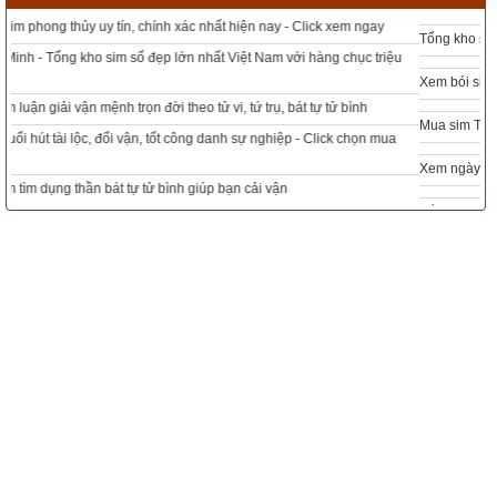
Nguồn tin:
Trích từ cuốn Sách Truyện cổ phật giáo
Tổng kho sim phong thủy - Sim hợp tuổi - Sim hợp mệnh giá rẻ nhất thị trường
Xem bói sim phong thủy theo khoa học tử vi, tứ trụ chính xác nhất
Mua sim Thần tài, Thần tài theo bạn! Giao sim miễn phí
Xem ngày đẹp - chọn ngày tốt khởi sự theo kinh dịch chính xác nhất
Tổng Kho Sim Năm sinh 0x - 9x - 8x -7x -6x giá rẻ nhất thị trường - Click xem
ngay