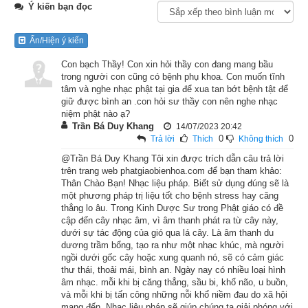
Ý kiến bạn đọc
Mùa xuân là thời gian thích hợp nhất cho việc trồng trọt, thế 
nên có ông nông phu nọ nghĩ đến chuyện khai khẩn, gieo 
Ẩn/Hiện ý kiến
trồng canh tác trên một mảnh đất xưa nay vẫn bị bỏ hoang. 
Hôm đó, ông nông phu đang đẩy cán cày để trở đất, thì mũi 
Con bạch Thầy! Con xin hỏi thầy con đang mang bầu
trong người con cũng có bệnh phụ khoa. Con muốn tĩnh
cày bỗng chạm phải một vật gì rất cứng chắc. Ông khều đất 
tâm và nghe nhạc phật tại gia để xua tan bớt bệnh tật để
ra xem, thì ra đó là một tảng đá trắng tinh rất lớn.
giữ được bình an .con hỏi sư thầy con nên nghe nhạc
niệm phật nào ạ?
Trần Bá Duy Khang
– Ta phải tìm vài ba người đến đây giúp một tay, vứt tảng đá 
14/07/2023 20:42
0
0
Trả lời
Thích
Không thích
này đi chỗ khác, nếu không thì không thể gieo trồng gì được.
@Trần Bá Duy Khang Tôi xin được trích dẫn câu trả lời
trên trang web phatgiaobienhoa.com để bạn tham khảo:
Ông nông phu nghĩ vậy. Bỗng có một ông già tiến lại gần hỏi:
Thân Chào Bạn! Nhạc liệu pháp. Biết sử dụng đúng sẽ là
một phương pháp trị liệu tốt cho bệnh stress hay căng
– Tại sao ông lại muốn dời tảng đá này đi chỗ khác?
thẳng lo âu. Trong Kinh Dược Sư trong Phật giáo có đề
cập đến cây nhạc âm, vì âm thanh phát ra từ cây này,
Ông nông phu đáp:
dưới sự tác động của gió qua lá cây. Là âm thanh du
dương trầm bổng, tạo ra như một nhạc khúc, mà người
ngồi dưới gốc cây hoặc xung quanh nó, sẽ có cảm giác
– Như vậy mới có lợi, nếu dời nó đi chỗ khác thì có nhiều đất 
thư thái, thoải mái, bình an. Ngày nay có nhiều loại hình
để trồng trọt hơn, cho nên...
âm nhạc. mỗi khi bị căng thẳng, sầu bi, khổ não, u buồn,
và mỗi khi bị tấn công những nỗi khổ niềm đau do xã hội
– A vậy hả? Nếu ông khai khẩn, canh tác gieo trồng mảnh đất 
mang đến. Nhạc liệu pháp sẽ giúp chúng ta giải phóng với