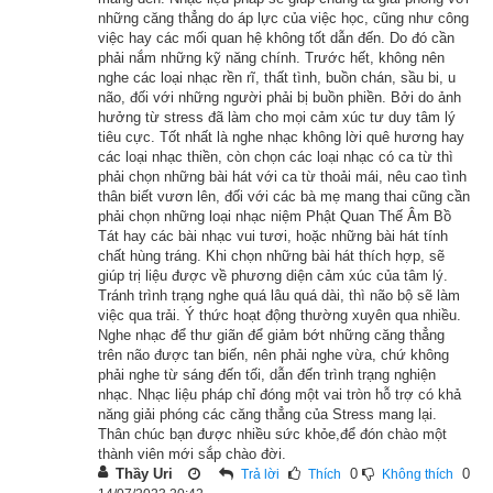
những căng thẳng do áp lực của việc học, cũng như công
hoang này xong thì một năm ông thu hoạch được bao nhiêu? 
việc hay các mối quan hệ không tốt dẫn đến. Do đó cần
Nếu tôi tặng ông 500 lượng bạc, ông có thể chìu ý tôi mà 
phải nắm những kỹ năng chính. Trước hết, không nên
nghe các loại nhạc rền rĩ, thất tình, buồn chán, sầu bi, u
không dời tảng đá này đi chỗ khác, được không?
não, đối với những người phải bị buồn phiền. Bởi do ảnh
hưởng từ stress đã làm cho mọi cảm xúc tư duy tâm lý
– Tại sao? Ông nông phu ngạc nhiên hỏi. Tại sao ông lại quan 
tiêu cực. Tốt nhất là nghe nhạc không lời quê hương hay
các loại nhạc thiền, còn chọn các loại nhạc có ca từ thì
tâm đến việc này như thế?
phải chọn những bài hát với ca từ thoải mái, nêu cao tình
thân biết vươn lên, đối với các bà mẹ mang thai cũng cần
Lão già bỗng lắc mình một cái, biến thành một người cao lớn, 
phải chọn những loại nhạc niệm Phật Quan Thế Âm Bồ
đẹp đẽ, y phục lộng lẫy, nói với người nông phu rằng:
Tát hay các bài nhạc vui tươi, hoặc những bài hát tính
chất hùng tráng. Khi chọn những bài hát thích hợp, sẽ
giúp trị liệu được về phương diện cảm xúc của tâm lý.
– Ta là người cõi trời xuống đây, ngày xưa ta sống ở gần làng 
Tránh trình trạng nghe quá lâu quá dài, thì não bộ sẽ làm
này. Lúc ấy ở gần nhà ta có một ông lão phát tâm xây một 
việc qua trải. Ý thức hoạt động thường xuyên qua nhiều.
Nghe nhạc để thư giãn để giảm bớt những căng thẳng
ngôi chùa, vật liệu chi cũng có đủ, chỉ thiếu có một tảng đá để 
trên não được tan biến, nên phải nghe vừa, chứ không
làm chân cột nơi móng nhà. Vừa khéo, nhà ta có một tảng đá 
phải nghe từ sáng đến tối, dẫn đến trình trạng nghiện
trắng để giặt áo, là gia bảo của tổ tiên ta để lại, đúng y tảng đá 
nhạc. Nhạc liệu pháp chỉ đóng một vai tròn hỗ trợ có khả
năng giải phóng các căng thẳng của Stress mang lại.
mà ông lão đang cần. Tuy ta không phải là người theo đạo 
Thân chúc bạn được nhiều sức khỏe,để đón chào một
Phật, song ta rõ biết giúp người là một điều tốt, vì vậy ta mới 
thành viên mới sắp chào đời.
Thầy Uri
0
0
Trả lời
Thích
Không thích
đem tảng đá ấy mà tặng cho ông lão khiến cho ngôi chùa 