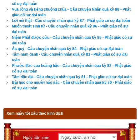
cố sự đại toàn
vàng bạc mới có thể bảo vệ được nhân tính của mình.
Vua rồng và tiếng chuông chùa - Câu chuyện Nhân quả kỳ 88 - Phật
giáo cố sự đại toàn
Hãy ủng hộ website bằng cách truy cập lịch vạn niên trên 
Lời nói thật - Câu chuyện nhân quả kỳ 87 - Phật giáo cố sự đại toàn
Muốn thoát sinh tử - Câu chuyện nhân quả kỳ 86 - Phật giáo cố sự
xemvm.com. Lịch vạn niên của chúng tôi không chỉ có các 
đại toàn
tính năng cơ bản như đổi lịch dương sang lịch âm,
lịch can 
Niệm Phật được cứu - Câu chuyện nhân quả kỳ 85 - Phật giáo cố sự
đại toàn
chi
,
lịch tiết khí
,
xem ngày giờ Hoàng Đạo – Hắc Đạo
, xem 
Ác quỷ - Câu chuyện nhân quả kỳ 84 - Phật giáo cố sự đại toàn
ngày theo Ngọc hạp thông thư,
xem ngày theo nhị thập bát tú
Tâm ham danh - Câu chuyện nhân quả kỳ 83 - Phật giáo cố sự đại
mà còn có nhiều tính năng nâng cao khác như
xem ngày 
toàn
Phước đức của hoàng hậu - Câu chuyện nhân quả kỳ 82 - Phật giáo
xung khắc với tuổi
,
xem ngày theo Kinh Kim Phù
,
Xem ngày 
cố sự đại toàn
theo Lục Diệu
,
xem ngày theo Đổng Công tuyển nhật (12 
Tâm độc địa - Câu chuyện nhân quả kỳ 81 - Phật giáo cố sự đại toàn
Bài học cho người háo sắc - Câu chuyện nhân quả kỳ 80 - Phật giáo
trực)
,
Bành Tổ kỵ nhật
,
xem ngày xuất hành theo Khổng Minh
,
cố sự đại toàn
chọn hướng tốt xuất hành
,
xem giờ tốt theo Lý Thuần Phong
, 
Quỷ Cốc Tử, xem ngày tốt xấu theo dân gian…nên vinh dự 
được độc giả bình chọn là phần mềm lịch vạn niên số 1 hiện 
Xem ngày tốt xấu theo kinh dịch
nay. Phiên bản
lịch vạn niên 2023
 hoàn toàn mới của chúng tôi 
không những giao diện đẹp, dễ sử dụng mà còn luận giải 
chính xác và chi tiết từng mục giúp độc giả dễ dàng lựa chọn 
Ngày cần xem