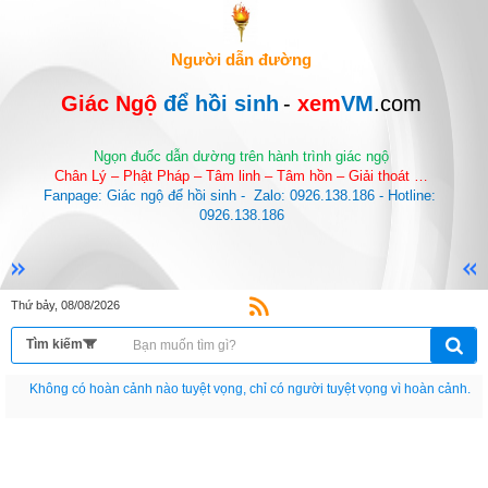
Người dẫn đường
Giác Ngộ 
để hồi sinh
-
 xem
VM
.com
Ngọn đuốc dẫn dường trên hành trình giác ngộ
Chân Lý – Phật Pháp – Tâm linh – Tâm hồn – Giải thoát …
Fanpage: Giác ngộ để hồi sinh -  Zalo: 0926.138.186 - Hotline: 
0926.138.186
Thứ bảy, 08/08/2026
Nếu như không chịu học tập thì cho dù đi vạn dặm đường cũng chỉ là anh đưa
thư.