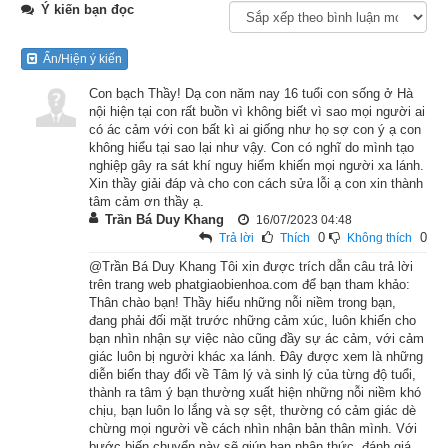
Ý kiến bạn đọc
Ngày xưa có hai anh em nhà nọ, từ nhỏ sống chung với nhau, 
tình huynh đệ hết sức sâu đậm. Trưởng thành rồi, tuy cha mẹ 
Ẩn/Hiện ý kiến
đã tạ thế từ lâu, nhưng họ vẫn sống chung với nhau một cách 
Con bạch Thầy! Dạ con năm nay 16 tuổi con sống ở Hà
hòa thuận, thân ái. Ngay cả gia tài cha mẹ để lại, cũng không 
nội hiện tại con rất buồn vì không biết vì sao mọi người ai
ai nghĩ tới chuyện giành phần của người kia để làm của riêng 
có ác cảm với con bất kì ai giống như họ sợ con ý ạ con
cho mình.
không hiểu tại sao lại như vậy. Con có nghĩ do mình tạo
nghiệp gây ra sát khí nguy hiểm khiến mọi người xa lánh.
Xin thầy giải đáp và cho con cách sửa lỗi ạ con xin thành
Một hôm trong lúc chuyện vãn, hai người tình cờ nhắc tới gia 
tâm cảm ơn thầy ạ.
cảnh của mình, họ thấy phải chấn hưng và tìm cách phát triển 
Trần Bá Duy Khang
16/07/2023 04:48
0
0
Trả lời
Thích
Không thích
sự nghiệp của tổ tiên để lại. Họ suy nghĩ, nhận thấy từ khi 
thừa kế gia nghiệp cho đến nay, họ không làm gì hơn là duy trì 
@Trần Bá Duy Khang Tôi xin được trích dẫn câu trả lời
trên trang web phatgiaobienhoa.com để bạn tham khảo:
gia tài cho khỏi suy suyển mà thôi. Nhưng làm cho nếp nhà vẻ 
Thân chào bạn! Thầy hiểu những nỗi niềm trong bạn,
vang là trách nhiệm của nam nhi, nếu thành công trên phương 
đang phải đối mặt trước những cảm xúc, luôn khiến cho
bạn nhìn nhận sự việc nào cũng đầy sự ác cảm, với cảm
diện kinh doanh làm giàu thì cha mẹ sẽ được yên tâm nơi 
giác luôn bị người khác xa lánh. Đây được xem là những
chín suối.
diễn biến thay đổi về Tâm lý và sinh lý của từng độ tuổi,
thành ra tâm ý bạn thường xuất hiện những nỗi niềm khó
chịu, bạn luôn lo lắng và sợ sệt, thường có cảm giác dè
Do đó hai người bàn tính với nhau ra xứ ngoài làm ăn. Họ thu 
chừng mọi người về cách nhìn nhận bản thân mình. Với
xếp chuyện nhà đâu đó xong xuôi, mỗi người đem theo 10 
bước biến chuyển này sẽ giúp bạn nhận thức, đánh giá