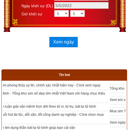
được ngày tốt, giờ đẹp để khởi sự công việc. Hãy thử một lần 
Ngày khởi sự (DL)
để cảm nhận sự khác biệt so với các phần mềm lịch vạn sự 
Giờ khởi sự
khác.
Xem ngày
Lịch vạn niên - Chọn giờ tốt ngày đẹp
Ngày cần xem
Ngày khởi sự (DL)
Tin hot
Giờ khởi sự
Tổng kho sim phong thủy - Sim hợp tuổi - Sim hợp mệnh giá rẻ nhất thị trường
Xem bói sim phong thủy theo khoa học tử vi, tứ trụ chính xác nhất
Xem ngày
Mua sim Thần tài, Thần tài theo bạn! Giao sim miễn phí
Xem ngày đẹp - chọn ngày tốt khởi sự theo kinh dịch chính xác nhất