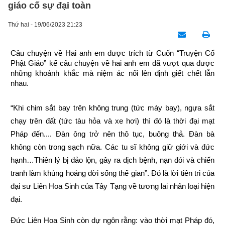
giáo cố sự đại toàn
Thứ hai - 19/06/2023 21:23
Câu chuyện về Hai anh em được trích từ Cuốn “Truyện Cổ 
Phật Giáo” kể câu chuyện về hai anh em đã vượt qua được 
những khoảnh khắc mà niệm ác nổi lên định giết chết lẫn 
nhau.
“Khi chim sắt bay trên không trung (tức máy bay), ngựa sắt 
chạy trên đất (tức tàu hỏa và xe hơi) thì đó là thời đại mạt 
Pháp đến.... Đàn ông trở nên thô tục, buông thả. Đàn bà 
không còn trong sạch nữa. Các tu sĩ không giữ giới và đức 
hạnh…Thiên lý bị đảo lộn, gây ra dịch bệnh, nạn đói và chiến 
tranh làm khủng hoảng đời sống thế gian”. Đó là lời tiên tri của 
đại sư Liên Hoa Sinh của Tây Tạng về tương lai nhân loại hiện 
đại.
Đức Liên Hoa Sinh còn dự ngôn rằng: vào thời mạt Pháp đó, 