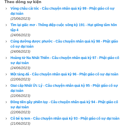
Theo dòng sự kiện
Vòng châu cài tóc - Câu chuyện nhân quả kỳ 99 - Phật giáo cố sự
Đi chưa được xa lắm, họ đến bên bờ một hồ nước xanh biếc, 
đại toàn
người anh móc trong người ra số vàng mang theo vứt xuống 
(25/06/2023)
Tìm lại giấc mơ - Thông điệp cuộc sống kỳ 191 - Hạt giống tâm hồn
hồ một cách quyết liệt.
tập 4
(24/06/2023)
– Đúng!
Cúng dường được phước - Câu chuyện nhân quả kỳ 98 - Phật giáo
cố sự đại toàn
Cùng với tiếng nước bị bắn lên tung toé, tiếng khen ngợi của 
(24/06/2023)
người em vang lên một cách rõ ràng.
Hoàng tử Na Nhất Thiên - Câu chuyện nhân quả kỳ 97 - Phật giáo cố
sự đại toàn
(24/06/2023)
– Bõm!
Một tảng đá - Câu chuyện nhân quả kỳ 96 - Phật giáo cố sự đại toàn
(22/06/2023)
Thêm một lần nữa, những giọt nước như những cánh hoa bay 
Giai cấp Nhất Ức Lý - Câu chuyện nhân quả kỳ 95 - Phật giáo cố sự
lên tứ phía.
đại toàn
(22/06/2023)
– Đúng!
Đồng tiền gây phiền lụy - Câu chuyện nhân quả kỳ 94 - Phật giáo cố
sự đại toàn
Người anh cũng vui vẻ tán thán khi thấy người em vứt số 
(22/06/2023)
Cô bé lọ lem - Câu chuyện nhân quả kỳ 93 - Phật giáo cố sự đại toàn
vàng của mình xuống nước, nhưng lại nghĩ thầm trong đầu: 
(21/06/2023)
“Lạ quá, không lẽ chú ấy cùng có một ý nghĩ với ta hay sao?” 