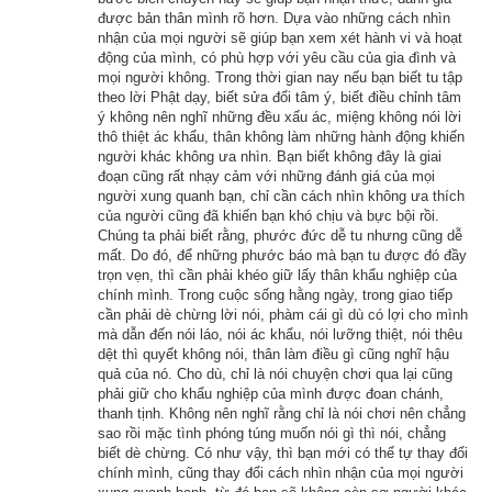
cân vàng do mẹ để lại, rồi chọn ngày lành tháng tốt sửa soạn 
được bản thân mình rõ hơn. Dựa vào những cách nhìn
nhận của mọi người sẽ giúp bạn xem xét hành vi và hoạt
hành trang lên đường.
động của mình, có phù hợp với yêu cầu của gia đình và
mọi người không. Trong thời gian nay nếu bạn biết tu tập
Hai người đi bộ trên một quãng đường khá xa, vượt qua 
theo lời Phật dạy, biết sửa đổi tâm ý, biết điều chỉnh tâm
ý không nên nghĩ những đều xấu ác, miệng không nói lời
những đỉnh núi cao chót vót. Trên đường đi họ gặp rất ít 
thô thiệt ác khẩu, thân không làm những hành động khiến
người, cũng chẳng ai kết bạn đồng hành với họ. Trước mặt họ 
người khác không ưa nhìn. Bạn biết không đây là giai
đoạn cũng rất nhạy cảm với những đánh giá của mọi
là một dải đất mênh mông hoang vắng, tịch lặng.
người xung quanh bạn, chỉ cần cách nhìn không ưa thích
của người cũng đã khiến bạn khó chịu và bực bội rồi.
Khi hai người đến một vùng thâm sơn hoang vu, người anh 
Chúng ta phải biết rằng, phước đức dễ tu nhưng cũng dễ
bỗng khởi lên một niệm ác trong tâm: Hay là mình giết thằng 
mất. Do đó, để những phước báo mà bạn tu được đó đầy
trọn vẹn, thì cần phải khéo giữ lấy thân khẩu nghiệp của
em này đi, đoạt lấy vàng của nó? Nếu số vốn được nhân lên 
chính mình. Trong cuộc sống hằng ngày, trong giao tiếp
làm đôi thì công việc buôn bán chắc chắn sẽ thuận lợi hơn, và 
cần phải dè chừng lời nói, phàm cái gì dù có lợi cho mình
mà dẫn đến nói láo, nói ác khẩu, nói lưỡng thiệt, nói thêu
mình sẽ kiếm nhiều tiền hơn, làm giàu dễ dàng hơn.
dệt thì quyết không nói, thân làm điều gì cũng nghĩ hậu
quả của nó. Cho dù, chỉ là nói chuyện chơi qua lại cũng
Cùng lúc ấy, người em cũng có những ý nghĩ bất ngờ trong 
phải giữ cho khẩu nghiệp của mình được đoan chánh,
đầu: Sao không giết anh đi, lấy tiền của anh thêm vào phần 
thanh tịnh. Không nên nghĩ rằng chỉ là nói chơi nên chẳng
sao rồi mặc tình phóng túng muốn nói gì thì nói, chẳng
của mình, thì mọi sự không dễ dàng và thoải mái hơn sao?
biết dè chừng. Có như vậy, thì bạn mới có thể tự thay đổi
chính mình, cũng thay đổi cách nhìn nhận của mọi người
Tuy nhiên, cũng gần như đồng thời, trong tâm của cả hai 