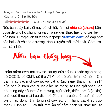
được xem.
Trên đời có người hành Đại Thiện, gặp kiếp nạn này cũng bình 
Tổng số điểm của bài viết là: 15 trong 3 đánh giá
Xếp hạng:
an”
5
-
3
phiếu bầu
Click để đánh giá bài viết
Nếu bạn thấy bài viết này bổ ích hãy ấn nút 
chia sẻ (share) 
bên 
dưới để ủng hộ chúng tôi và chia sẻ kiến thức hay cho bạn bè 
của bạn. Đừng quên truy cập fanpage
“
Xemvm.com
” để cập nhật 
các bài viết và các chương trình khuyến mãi mới nhất. Cám ơn 
bạn rất nhiều!
Phần mềm xem bói dãy số bất kỳ của số tài khoản ngân hàng, 
số CCCD, số CMT, số thẻ ATM, số sổ bảo hiểm xã hội… Chỉ 
cần nhập vào một dãy số và bát tự (giờ ngày tháng năm sinh) 
của bạn rồi kích vào “Luận giải”, hệ thống sẽ luận giải phân tích 
cát hung dãy số theo âm dương, ngũ hành, thiên thời (vận khí), 
phối quẻ theo mai hoa dịch số để tính ra quẻ chủ, quẻ hỗ, quẻ 
Như vậy chúng ta đang sống trong thời gian cuối cùng của 
biến, hào động, tính tổng nút dãy số, tính hung cát 4 số cuối 
thời kỳ mạt pháp khi mà đạo đức nhân loại suy đồi, bại hoại 
theo 81 linh số… Hãy thử một lần để cảm nhận sự khác biệt so 