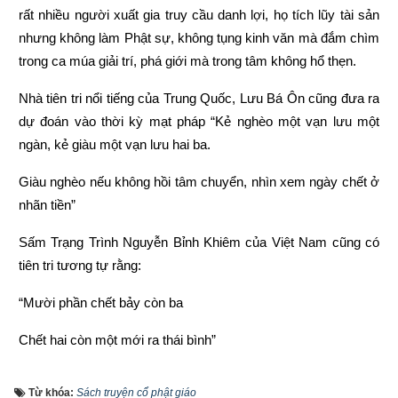
rất nhiều người xuất gia truy cầu danh lợi, họ tích lũy tài sản 
nhưng không làm Phật sự, không tụng kinh văn mà đắm chìm 
trong ca múa giải trí, phá giới mà trong tâm không hổ thẹn.
Nhà tiên tri nổi tiếng của Trung Quốc, Lưu Bá Ôn cũng đưa ra 
dự đoán vào thời kỳ mạt pháp “Kẻ nghèo một vạn lưu một 
ngàn, kẻ giàu một vạn lưu hai ba.
Giàu nghèo nếu không hồi tâm chuyển, nhìn xem ngày chết ở 
nhãn tiền”
Sấm Trạng Trình Nguyễn Bỉnh Khiêm của Việt Nam cũng có 
tiên tri tương tự rằng:
“Mười phần chết bảy còn ba
Chết hai còn một mới ra thái bình”
“Người làm việc thiện thì được thấy, kẻ làm việc ác không 
Từ khóa:
Sách truyện cổ phật giáo