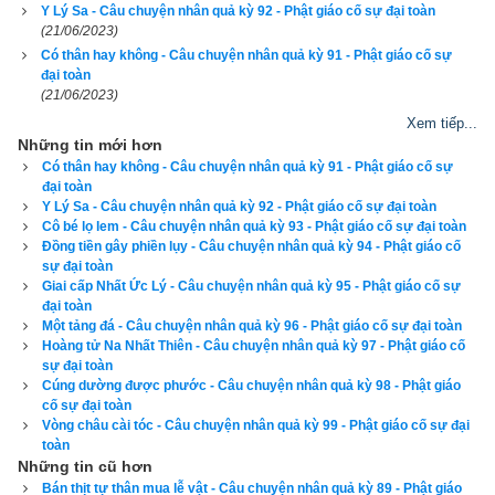
Y Lý Sa - Câu chuyện nhân quả kỳ 92 - Phật giáo cố sự đại toàn
Nghĩ thế rồi, người anh không ngăn được câu hỏi:
(21/06/2023)
Có thân hay không - Câu chuyện nhân quả kỳ 91 - Phật giáo cố sự
– Vì đồng tiền vàng mà anh đã có những ý nghĩ ác độc muốn 
đại toàn
(21/06/2023)
hãm hại em, may mà anh đã tỉnh  giác kịp thời, vì vậy mới vứt 
Xem tiếp...
vàng xuống hồ để diệt tuyệt hoạn nạn về sau. Còn em, tại sao 
Những tin mới hơn
lại vứt bỏ vàng của mình đi?
Có thân hay không - Câu chuyện nhân quả kỳ 91 - Phật giáo cố sự
đại toàn
Người em trả lời:
Y Lý Sa - Câu chuyện nhân quả kỳ 92 - Phật giáo cố sự đại toàn
Cô bé lọ lem - Câu chuyện nhân quả kỳ 93 - Phật giáo cố sự đại toàn
Đồng tiền gây phiền lụy - Câu chuyện nhân quả kỳ 94 - Phật giáo cố
– Đúng thế, em cũng đã có ý nghĩ tội lỗi như anh vậy, vì thế 
sự đại toàn
mới đem vàng vứt bỏ đi. Nhưng bây giờ hai anh em ta an ổn 
Giai cấp Nhất Ức Lý - Câu chuyện nhân quả kỳ 95 - Phật giáo cố sự
đại toàn
rồi!
Một tảng đá - Câu chuyện nhân quả kỳ 96 - Phật giáo cố sự đại toàn
Hoàng tử Na Nhất Thiên - Câu chuyện nhân quả kỳ 97 - Phật giáo cố
Vừa nói, hai anh em vừa khoác tay nhau, vai sánh vai tiến 
sự đại toàn
bước, mắt nhìn lên bầu trời thăm thẳm bao la. Tâm họ nhẹ 
Cúng dường được phước - Câu chuyện nhân quả kỳ 98 - Phật giáo
cố sự đại toàn
nhàng và an vui như áng mây trắng bềnh bồng trong khoảng 
Vòng châu cài tóc - Câu chuyện nhân quả kỳ 99 - Phật giáo cố sự đại
trời không mênh mông ấy.
toàn
Những tin cũ hơn
Vàng bạc có khác nào rắn độc, chỉ khi nào biết rõ thật tính của 
Bán thịt tự thân mua lễ vật - Câu chuyện nhân quả kỳ 89 - Phật giáo