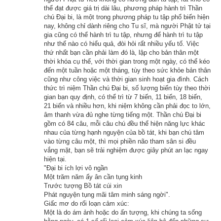
của để cứu giúp người cùng khốn.
thể đạt được giá trị dài lâu, phương pháp hành trì Thần
chú Đại bi, là một trong phương pháp tu tập phổ biến hiện
Bước tiến của thời gian chính là sự thử thách chính xác nhất 
nay, không chỉ dành riêng cho Tu sĩ, mà người Phật tử tại
gia cũng có thể hành trì tu tập, nhưng để hành trì tu tập
của cuộc đời, vì sau một thời gian dài, tội ác nào của con 
như thế nào có hiểu quả, đòi hỏi rất nhiều yếu tố. Việc
người cũng đều được phơi bày ra hết. Hành vi sát sinh của 
thứ nhất bạn cần phải làm đó là, lập cho bản thân một
thời khóa cụ thể, với thời gian trong một ngày, có thể kéo
ông lão nọ đồn tới tai mọi người rất mau, ai cũng thấy rằng lão 
đến một tuần hoặc một tháng, tùy theo sức khỏe bản thân
không nên tạo nghiệp sát như thế nữa. Rất nhiều vị tỳ-kheo 
cũng như công việc và thời gian sinh hoạt gia đình. Cách
thường hay qua lại nhà lão cũng biết được việc này, cũng 
thức trì niệm Thần chú Đại bi, số lượng biến tùy theo thời
gian bạn quy định, có thể trì từ 7 biến, 11 biến, 18 biến,
muốn đến khuyên can lão, nhưng vì cả nể lại muốn giữ tình 
21 biến và nhiều hơn, khi niệm không cần phải đọc to lớn,
giao hảo, nên không ai dám mở miệng nói câu nào.
âm thanh vừa đủ nghe từng tiếng một. Thần chú Đại bi
gồm có 84 câu, mỗi câu chú đều thể hiện năng lực khác
nhau của từng hạnh nguyện của bồ tát, khi bạn chú tâm
Không lâu sau, lão sinh bệnh, và tuy đã mời nhiều vị thầy 
vào từng câu một, thì mọi phiền não tham sân si đều
thuốc đến nhưng không ai chữa được, cho nên một buổi sáng 
vắng mặt, bạn sẽ trải nghiệm được giây phút an lạc ngay
hiện tại.
sớm nọ, lão lìa đời trong một cơn đau đớn cùng cực. Lão chết 
"Đại bi ích lợi vô ngần
rồi, vì tội ác sát sinh nên đọa làm thân ác quỷ trên sông Hằng, 
Một trăm năm ấy ân cần tụng kinh
đời có bao nhiêu thống khổ lão đều phải chịu hết.
Trước tượng Bồ tát cúi xin
Phát nguyện tụng mãi tâm minh sáng ngời".
Giấc mơ do rối loạn cảm xúc:
Một hôm, các vị tỳ-kheo vẫn thường được con trai lão cúng 
Một là do ám ảnh hoặc do ấn tượng, khi chúng ta sống
dường có việc đi thuyền băng qua sông Hằng, ác quỷ bèn 