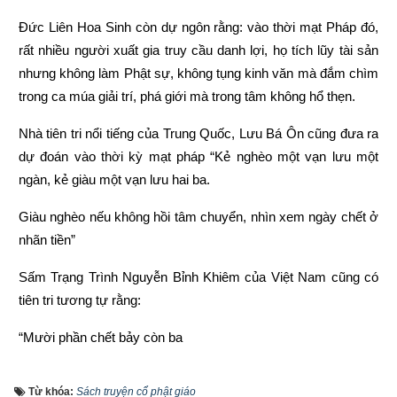
Đức Liên Hoa Sinh còn dự ngôn rằng: vào thời mạt Pháp đó, 
rất nhiều người xuất gia truy cầu danh lợi, họ tích lũy tài sản 
nhưng không làm Phật sự, không tụng kinh văn mà đắm chìm 
trong ca múa giải trí, phá giới mà trong tâm không hổ thẹn.
Nhà tiên tri nổi tiếng của Trung Quốc, Lưu Bá Ôn cũng đưa ra 
dự đoán vào thời kỳ mạt pháp “Kẻ nghèo một vạn lưu một 
ngàn, kẻ giàu một vạn lưu hai ba.
Giàu nghèo nếu không hồi tâm chuyển, nhìn xem ngày chết ở 
nhãn tiền”
Sấm Trạng Trình Nguyễn Bỉnh Khiêm của Việt Nam cũng có 
tiên tri tương tự rằng:
“Mười phần chết bảy còn ba
Chết hai còn một mới ra thái bình”
Từ khóa:
Sách truyện cổ phật giáo