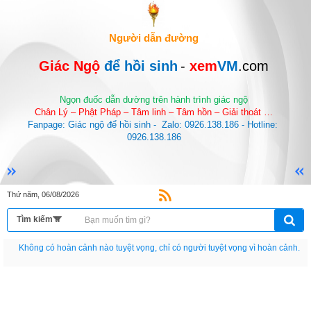
Người dẫn đường
Giác Ngộ 
để hồi sinh
-
 xem
VM
.com
Ngọn đuốc dẫn dường trên hành trình giác ngộ
Chân Lý – Phật Pháp – Tâm linh – Tâm hồn – Giải thoát …
Fanpage: Giác ngộ để hồi sinh -  Zalo: 0926.138.186 - Hotline: 
0926.138.186
Thứ năm, 06/08/2026
Nếu như không chịu học tập thì cho dù đi vạn dặm đường cũng chỉ là anh đưa
thư.