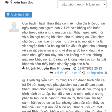
Ý kiến bạn đọc
xuất bản Liên Phật Hội
Đời xưa có một người tốt bụng, thích làm việc thiện và cũng 
Ẩn/Hiện ý kiến
là một vị Phật tử thuần thành. Ông thường lập đàn trai trong 
Con bạch Thầy! Thưa thầy con niệm chú đại bi được vài
nhà để cúng dường chư tăng, cho nên cũng thường thân cận 
ngày trong con người con vui vẻ hơn không còn buồn
như trước nữa nhưng mà con cảm thấy người mệt mỏi
với nhiều vị thiện tri thức và các vị cao tăng.
và buồn ngủ nhưng khi niệm chú thì không có, Còn niệm
chú được vài ngày thì còn mơ thấy giấc mơ rất kì lạ là
Nhà ông ở ngay ven bờ sông Hằng, cách thành Xá Vệ chừng 
về chuyện tình của hai người lúc đầu rất ghét nhau nhưng
về sau rất yêu nhau nhưng vì điều gì đó họ không thể ở
30 dặm đường. Vì ông là người từ thiện, thích bố thí, nên 
cạnh nhau giấc mơ này của con không mờ như những
người ở xa tới đâu cũng đến xin ông cứu giúp, và họ chưa 
giấc mơ khác nó rất rõ ràng và không hiểu sao con lại bật
bao giờ phải trở về tay không. Vì thế nên người người xa gần 
khóc và cảm thấy buồn xin thầy giúp con hiểu
Huỳnh Nguyễn Kim Phương
17/07/2023 20:13
đều tán thán ông.
0
0
Trả lời
Thích
Không thích
@Huỳnh Nguyễn Kim Phương Tôi xin được trích dẫn câu
Nhưng ông lại có một người cha chỉ thích kiếm tiền một cách 
trả lời trên trang web phatgiaobienhoa.com để bạn tham
bất thiện. Ông này sinh sống bằng một nghề hung bạo là mổ 
khảo: Thân chào bạn! Qua những gì bạn đã nói, trong quá
trình hành trì tu tập, bạn đã chọn cho mình một phương
lợn bán thịt. Dầu người con vẫn thường hay khuyên can 
pháp tu tập, đó là hành trì chú Đại bi, thời gian đầu bạn
nhưng lão không hề có chút kiêng dè, trái lại còn trách con 
cảm nhận được sự an lạc, nhưng bản thân cảm thấy cơ
sao lại hay lập đàn trai cúng dường, sao lại thường phí tiền 
thể nhiều lúc mệt mỏi dễ buồn ngủ. thật ra, đối với một
người Phật tử nếu không có hướng dẫn tu tập, rất khó có