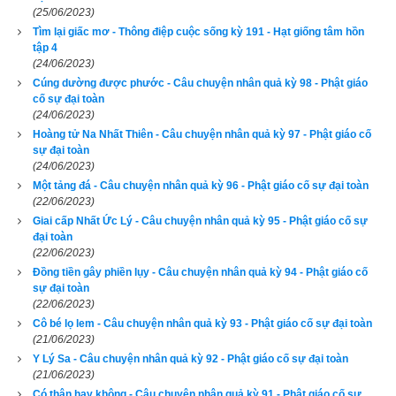
(25/06/2023)
lực của đức Phật, con ác quỷ được siêu sinh lên cõi trời, 
Tìm lại giấc mơ - Thông điệp cuộc sống kỳ 191 - Hạt giống tâm hồn
hưởng những phúc lạc của thiên giới.
tập 4
(24/06/2023)
Hãy ủng hộ website bằng cách truy cập lịch vạn niên trên 
Cúng dường được phước - Câu chuyện nhân quả kỳ 98 - Phật giáo
cố sự đại toàn
xemvm.com. Lịch vạn niên của chúng tôi không chỉ có các 
(24/06/2023)
tính năng cơ bản như đổi lịch dương sang lịch âm,
lịch can 
Hoàng tử Na Nhất Thiên - Câu chuyện nhân quả kỳ 97 - Phật giáo cố
chi
,
lịch tiết khí
,
xem ngày giờ Hoàng Đạo – Hắc Đạo
, xem 
sự đại toàn
(24/06/2023)
ngày theo Ngọc hạp thông thư,
xem ngày theo nhị thập bát tú
Một tảng đá - Câu chuyện nhân quả kỳ 96 - Phật giáo cố sự đại toàn
mà còn có nhiều tính năng nâng cao khác như
xem ngày 
(22/06/2023)
xung khắc với tuổi
,
xem ngày theo Kinh Kim Phù
,
Xem ngày 
Giai cấp Nhất Ức Lý - Câu chuyện nhân quả kỳ 95 - Phật giáo cố sự
đại toàn
theo Lục Diệu
,
xem ngày theo Đổng Công tuyển nhật (12 
(22/06/2023)
trực)
,
Bành Tổ kỵ nhật
,
xem ngày xuất hành theo Khổng Minh
,
Đồng tiền gây phiền lụy - Câu chuyện nhân quả kỳ 94 - Phật giáo cố
chọn hướng tốt xuất hành
,
xem giờ tốt theo Lý Thuần Phong
, 
sự đại toàn
(22/06/2023)
Quỷ Cốc Tử, xem ngày tốt xấu theo dân gian…nên vinh dự 
Cô bé lọ lem - Câu chuyện nhân quả kỳ 93 - Phật giáo cố sự đại toàn
được độc giả bình chọn là phần mềm lịch vạn niên số 1 hiện 
(21/06/2023)
nay. Phiên bản
lịch vạn niên 2023
 hoàn toàn mới của chúng tôi 
Y Lý Sa - Câu chuyện nhân quả kỳ 92 - Phật giáo cố sự đại toàn
(21/06/2023)
không những giao diện đẹp, dễ sử dụng mà còn luận giải 
Có thân hay không - Câu chuyện nhân quả kỳ 91 - Phật giáo cố sự