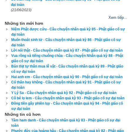
chính xác và chi tiết từng mục giúp độc giả dễ dàng lựa chọn 
đại toàn
được ngày tốt, giờ đẹp để khởi sự công việc. Hãy thử một lần 
(21/06/2023)
để cảm nhận sự khác biệt so với các phần mềm lịch vạn sự 
Xem tiếp...
Những tin mới hơn
khác.
Niệm Phật được cứu - Câu chuyện nhân quả kỳ 85 - Phật giáo cố sự
đại toàn
Muốn thoát sinh tử - Câu chuyện nhân quả kỳ 86 - Phật giáo cố sự
đại toàn
Lời nói thật - Câu chuyện nhân quả kỳ 87 - Phật giáo cố sự đại toàn
Lịch vạn niên - Chọn giờ tốt ngày đẹp
Vua rồng và tiếng chuông chùa - Câu chuyện Nhân quả kỳ 88 - Phật
giáo cố sự đại toàn
Bán thịt tự thân mua lễ vật - Câu chuyện nhân quả kỳ 89 - Phật giáo
cố sự đại toàn
Ngày cần xem
Hai anh em - Câu chuyện nhân quả kỳ 90 - Phật giáo cố sự đại toàn
Có thân hay không - Câu chuyện nhân quả kỳ 91 - Phật giáo cố sự
Ngày khởi sự (DL)
đại toàn
Giờ khởi sự
Y Lý Sa - Câu chuyện nhân quả kỳ 92 - Phật giáo cố sự đại toàn
Cô bé lọ lem - Câu chuyện nhân quả kỳ 93 - Phật giáo cố sự đại toàn
Đồng tiền gây phiền lụy - Câu chuyện nhân quả kỳ 94 - Phật giáo cố
sự đại toàn
Những tin cũ hơn
Xem ngày
Tâm ham danh - Câu chuyện nhân quả kỳ 83 - Phật giáo cố sự đại
toàn
Phước đức của hoàng hậu - Câu chuyện nhân quả kỳ 82 - Phật giáo