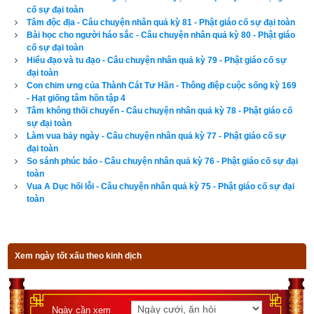
cố sự đại toàn
Tâm độc địa - Câu chuyện nhân quả kỳ 81 - Phật giáo cố sự đại toàn
Bài học cho người háo sắc - Câu chuyện nhân quả kỳ 80 - Phật giáo
Tác giả bài viết:
Thầy Uri – Tổng biên tập chuyên mục giác ngộ
cố sự đại toàn
Nguồn tin:
Trích từ cuốn Sách Truyện cổ phật giáo
Hiểu đạo và tu đạo - Câu chuyện nhân quả kỳ 79 - Phật giáo cố sự
đại toàn
Con chim ưng của Thành Cát Tư Hãn - Thông điệp cuộc sống kỳ 169
- Hạt giống tâm hồn tập 4
Tâm không thối chuyển - Câu chuyện nhân quả kỳ 78 - Phật giáo cố
sự đại toàn
Làm vua bảy ngày - Câu chuyện nhân quả kỳ 77 - Phật giáo cố sự
đại toàn
So sánh phúc báo - Câu chuyện nhân quả kỳ 76 - Phật giáo cố sự đại
toàn
Vua A Dục hối lỗi - Câu chuyện nhân quả kỳ 75 - Phật giáo cố sự đại
toàn
Xem ngày tốt xấu theo kinh dịch
Ngày cần xem