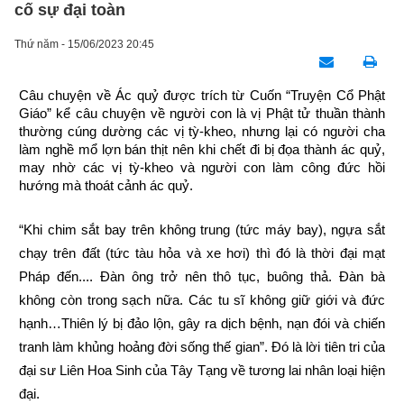
cố sự đại toàn
Thứ năm - 15/06/2023 20:45
Câu chuyện về Ác quỷ được trích từ Cuốn “Truyện Cổ Phật 
Giáo” kể câu chuyện về người con là vị Phật tử thuần thành 
thường cúng dường các vị tỳ-kheo, nhưng lại có người cha 
làm nghề mổ lợn bán thịt nên khi chết đi bị đọa thành ác quỷ, 
may nhờ các vị tỳ-kheo và người con làm công đức hồi 
hướng mà thoát cảnh ác quỷ.
“Khi chim sắt bay trên không trung (tức máy bay), ngựa sắt 
chạy trên đất (tức tàu hỏa và xe hơi) thì đó là thời đại mạt 
Pháp đến.... Đàn ông trở nên thô tục, buông thả. Đàn bà 
không còn trong sạch nữa. Các tu sĩ không giữ giới và đức 
hạnh…Thiên lý bị đảo lộn, gây ra dịch bệnh, nạn đói và chiến 
tranh làm khủng hoảng đời sống thế gian”. Đó là lời tiên tri của 
đại sư Liên Hoa Sinh của Tây Tạng về tương lai nhân loại hiện 
đại.