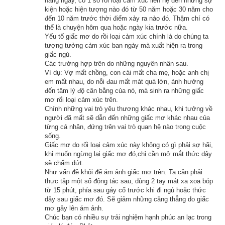
hằng ngày, có 1 số rối loại cảm xúc liên hệ đến những sự
kiện hoặc hiện tượng nào đó từ 50 năm hoặc 30 năm cho
hiện ra nửa thân hình trên mặt nước đuổi theo bén gót, rồi 
đến 10 năm trước thời điểm xảy ra nào đó. Thậm chí có
chạy ra phía trước chặn thuyền lại mà nói:
thể là chuyện hôm qua hoặc ngày kia trước nữa.
Yếu tố giấc mơ do rồi loại cảm xúc chính là do chúng ta
– Chúng bay là một phường tồi bại! Tao sẽ lật úp con thuyền 
tượng tưởng cảm xúc ban ngày mà xuất hiện ra trong
giấc ngủ.
này cho chúng bay chết chìm hết không đứa nào sống sót!
Các trường hợp trên do những nguyên nhân sau.
Ví dụ: Vợ mất chồng, con cái mất cha mẹ, hoặc anh chị
Các vị tỳ-kheo ngồi trên thuyền nhìn thấy con ác quỷ quái dị 
em mất nhau, do nỗi đau mất mát quá lớn, ảnh hưởng
đến tâm lý độ cân bằng của nó, mà sinh ra những giấc
như thế đã lấy làm lạ rồi, nay còn nghe hắn tuyên bố những lời 
mơ rối loại cảm xúc trên.
trên lại càng không hiểu gì hết. Trong số các vị ấy, có một vị 
Chính những vai trò yêu thương khác nhau, khi tưởng về
người đã mất sẽ dẫn đến những giấc mơ khác nhau của
tuổi cao hơn hết, đứng dậy hỏi:
từng cá nhân, đứng trên vai trò quan hệ nào trong cuộc
sống.
– Nguyên do gì mà ngươi nói chúng ta là phường tồi bại? Tại 
Giấc mơ do rối loại cảm xúc này không có gì phải sợ hãi,
sao lại còn muốn lật úp con thuyền chúng ta đang ngồi?
khi muốn ngừng lại giấc mơ đó,chỉ cần mở mắt thức dậy
sẽ chấm dứt.
Như vấn đề khỏi để ám ảnh giấc mơ trên. Ta cần phải
Ác quỷ lớn tiếng gầm lên trả lời:
thực tập một số động tác sau, dùng 2 tay mát xa xoa bóp
từ 15 phút, phía sau gáy cổ trước khi đi ngủ hoặc thức
– Lúc tao còn sống, con trai tao thường hay cúng dường 
dậy sau giấc mơ đó. Sẽ giảm những căng thẳng do giấc
chúng bay. Tao mổ lợn bán thịt, chúng bây biết tao làm việc 
mơ gây lên ám ảnh.
Chúc bạn có nhiều sự trải nghiệm hạnh phúc an lạc trong
phi pháp mà không đứa nào răn bảo, khiến bây giờ tao phải 