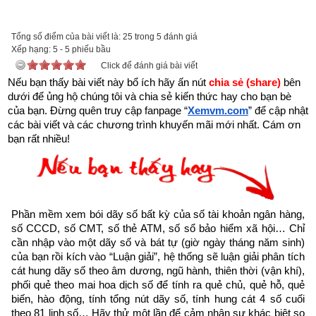
“Người làm việc thiện thì được thấy, kẻ làm việc ác không 
được xem.
Tổng số điểm của bài viết là: 25 trong 5 đánh giá
Xếp hạng:
5
-
5
phiếu bầu
Trên đời có người hành Đại Thiện, gặp kiếp nạn này cũng bình 
Click để đánh giá bài viết
an”
Nếu bạn thấy bài viết này bổ ích hãy ấn nút 
chia sẻ (share) 
bên 
dưới để ủng hộ chúng tôi và chia sẻ kiến thức hay cho bạn bè 
của bạn. Đừng quên truy cập fanpage
“
Xemvm.com
” để cập nhật 
các bài viết và các chương trình khuyến mãi mới nhất. Cám ơn 
bạn rất nhiều!
Phần mềm xem bói dãy số bất kỳ của số tài khoản ngân hàng, 
số CCCD, số CMT, số thẻ ATM, số sổ bảo hiểm xã hội… Chỉ 
cần nhập vào một dãy số và bát tự (giờ ngày tháng năm sinh) 
của bạn rồi kích vào “Luận giải”, hệ thống sẽ luận giải phân tích 
cát hung dãy số theo âm dương, ngũ hành, thiên thời (vận khí), 
phối quẻ theo mai hoa dịch số để tính ra quẻ chủ, quẻ hỗ, quẻ 
biến, hào động, tính tổng nút dãy số, tính hung cát 4 số cuối 
theo 81 linh số… Hãy thử một lần để cảm nhận sự khác biệt so 
Như vậy chúng ta đang sống trong thời gian cuối cùng của 