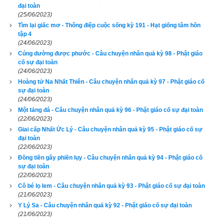
Nhà vua trả lời một cách châm biếm.
đại toàn
(25/06/2023)
– Vâng, nếu thiếp có phúc và chiếc nhẫn ấy là thuộc về thiếp 
Tìm lại giấc mơ - Thông điệp cuộc sống kỳ 191 - Hạt giống tâm hồn
tập 4
thì chắc chắn nó sẽ không mất; ngược lại nếu thiếp không 
(24/06/2023)
được sở hữu một vật nào đó mà cứ cưỡng ép để có thì cũng 
Cúng dường được phước - Câu chuyện nhân quả kỳ 98 - Phật giáo
chỉ vô ích mà thôi.
cố sự đại toàn
(24/06/2023)
Thái độ của hoàng hậu rất thản nhiên và tự tại. Tuy đó chỉ là 
Hoàng tử Na Nhất Thiên - Câu chuyện nhân quả kỳ 97 - Phật giáo cố
sự đại toàn
một chiếc nhẫn, nhưng trên chiếc nhẫn có gắn một viên bảo 
(24/06/2023)
châu vô giá, thế mà chiếc nhẫn mất đi không làm cho hoàng 
Một tảng đá - Câu chuyện nhân quả kỳ 96 - Phật giáo cố sự đại toàn
hậu phiền não hay ưu tư chút nào. Nếu chuyện ấy xảy ra cho 
(22/06/2023)
Giai cấp Nhất Ức Lý - Câu chuyện nhân quả kỳ 95 - Phật giáo cố sự
nhà vua, chắc là ông đã lo lắng ghê gớm lắm, vì thế ông mới 
đại toàn
lập ra mưu kế ấy để đánh đổ cái lý luận tự cho mình là phi 
(22/06/2023)
phàm của hoàng hậu.
Đồng tiền gây phiền lụy - Câu chuyện nhân quả kỳ 94 - Phật giáo cố
sự đại toàn
(22/06/2023)
Lạ thay, ba ngày sau, cung nữ trong nhà bếp mổ bụng một 
Cô bé lọ lem - Câu chuyện nhân quả kỳ 93 - Phật giáo cố sự đại toàn
con cá thì tìm ra chiếc nhẫn mà hoàng hậu đã mất mấy hôm 
(21/06/2023)
nay. Vua nghe tin này ngạc nhiên cùng cực, lúc ấy ông mới tin 
Y Lý Sa - Câu chuyện nhân quả kỳ 92 - Phật giáo cố sự đại toàn
(21/06/2023)
tưởng chắc chắn rằng phúc đức là điều không thể nghĩ bàn.