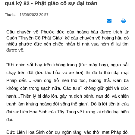
quả kỳ 82 - Phật giáo cố sự đại toàn
Thứ ba - 13/06/2023 20:57
Câu chuyện về Phước đức của hoàng hậu được trích từ 
Cuốn “Truyện Cổ Phật Giáo” kể câu chuyện về hoàng hậu có 
nhiều phước đức nên chiếc nhẫn bị nhà vua ném đi lại tìm 
được về.
“Khi chim sắt bay trên không trung (tức máy bay), ngựa sắt 
chạy trên đất (tức tàu hỏa và xe hơi) thì đó là thời đại mạt 
Pháp đến.... Đàn ông trở nên thô tục, buông thả. Đàn bà 
không còn trong sạch nữa. Các tu sĩ không giữ giới và đức 
hạnh…Thiên lý bị đảo lộn, gây ra dịch bệnh, nạn đói và chiến 
tranh làm khủng hoảng đời sống thế gian”. Đó là lời tiên tri của 
đại sư Liên Hoa Sinh của Tây Tạng về tương lai nhân loại hiện 
đại.
Đức Liên Hoa Sinh còn dự ngôn rằng: vào thời mạt Pháp đó, 