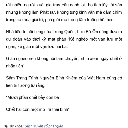
rất nhiều người xuất gia truy cầu danh lợi, họ tích lũy tài sản 
nhưng không làm Phật sự, không tụng kinh văn mà đắm chìm 
trong ca múa giải trí, phá giới mà trong tâm không hổ thẹn.
Nhà tiên tri nổi tiếng của Trung Quốc, Lưu Bá Ôn cũng đưa ra 
dự đoán vào thời kỳ mạt pháp “Kẻ nghèo một vạn lưu một 
ngàn, kẻ giàu một vạn lưu hai ba.
Giàu nghèo nếu không hồi tâm chuyển, nhìn xem ngày chết ở 
nhãn tiền”
Sấm Trạng Trình Nguyễn Bỉnh Khiêm của Việt Nam cũng có 
tiên tri tương tự rằng:
“Mười phần chết bảy còn ba
Chết hai còn một mới ra thái bình”
“Người làm việc thiện thì được thấy, kẻ làm việc ác không 
Từ khóa:
Sách truyện cổ phật giáo