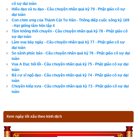
cố sự đại toàn
tính năng cơ bản như đổi lịch dương sang lịch âm,
lịch can 
Hiểu đạo và tu đạo - Câu chuyện nhân quả kỳ 79 - Phật giáo cố sự
đại toàn
chi
,
lịch tiết khí
,
xem ngày giờ Hoàng Đạo – Hắc Đạo
, xem 
Con chim ưng của Thành Cát Tư Hãn - Thông điệp cuộc sống kỳ 169
ngày theo Ngọc hạp thông thư,
xem ngày theo nhị thập bát tú
- Hạt giống tâm hồn tập 4
Tâm không thối chuyển - Câu chuyện nhân quả kỳ 78 - Phật giáo cố
mà còn có nhiều tính năng nâng cao khác như
xem ngày 
sự đại toàn
xung khắc với tuổi
,
xem ngày theo Kinh Kim Phù
,
Xem ngày 
Làm vua bảy ngày - Câu chuyện nhân quả kỳ 77 - Phật giáo cố sự
theo Lục Diệu
,
xem ngày theo Đổng Công tuyển nhật (12 
đại toàn
So sánh phúc báo - Câu chuyện nhân quả kỳ 76 - Phật giáo cố sự đại
trực)
,
Bành Tổ kỵ nhật
,
xem ngày xuất hành theo Khổng Minh
,
toàn
chọn hướng tốt xuất hành
,
xem giờ tốt theo Lý Thuần Phong
, 
Vua A Dục hối lỗi - Câu chuyện nhân quả kỳ 75 - Phật giáo cố sự đại
toàn
Quỷ Cốc Tử, xem ngày tốt xấu theo dân gian…nên vinh dự 
Bà cư sĩ ngộ đạo - Câu chuyện nhân quả kỳ 74 - Phật giáo cố sự đại
được độc giả bình chọn là phần mềm lịch vạn niên số 1 hiện 
toàn
Chuyện kiếp xưa - Câu chuyện nhân quả kỳ 73 - Phật giáo cố sự đại
nay. Phiên bản
lịch vạn niên 2023
 hoàn toàn mới của chúng tôi 
toàn
không những giao diện đẹp, dễ sử dụng mà còn luận giải 
chính xác và chi tiết từng mục giúp độc giả dễ dàng lựa chọn 
được ngày tốt, giờ đẹp để khởi sự công việc. Hãy thử một lần 
Xem ngày tốt xấu theo kinh dịch
để cảm nhận sự khác biệt so với các phần mềm lịch vạn sự 
khác.