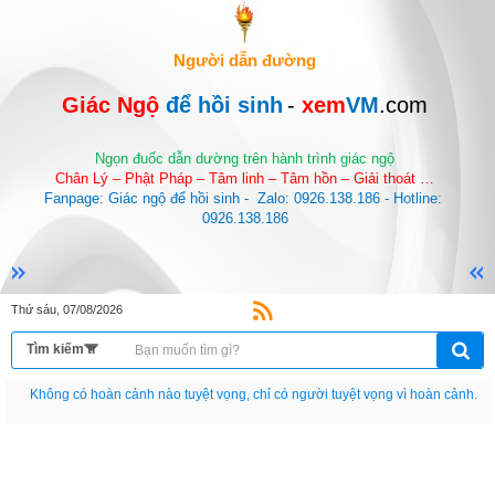
Người dẫn đường
Giác Ngộ 
để hồi sinh
-
 xem
VM
.com
Ngọn đuốc dẫn dường trên hành trình giác ngộ
Chân Lý – Phật Pháp – Tâm linh – Tâm hồn – Giải thoát …
Fanpage: Giác ngộ để hồi sinh -  Zalo: 0926.138.186 - Hotline: 
0926.138.186
Thứ sáu, 07/08/2026
Nếu như không chịu học tập thì cho dù đi vạn dặm đường cũng chỉ là anh đưa
thư.