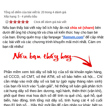
được xem.
Trên đời có người hành Đại Thiện, gặp kiếp nạn này cũng bình 
Tổng số điểm của bài viết là: 20 trong 4 đánh giá
Xếp hạng:
an”
5
-
4
phiếu bầu
Click để đánh giá bài viết
Nếu bạn thấy bài viết này bổ ích hãy ấn nút 
chia sẻ (share) 
bên 
dưới để ủng hộ chúng tôi và chia sẻ kiến thức hay cho bạn bè 
của bạn. Đừng quên truy cập fanpage
“
Xemvm.com
” để cập nhật 
các bài viết và các chương trình khuyến mãi mới nhất. Cám ơn 
bạn rất nhiều!
Phần mềm xem bói dãy số bất kỳ của số tài khoản ngân hàng, 
số CCCD, số CMT, số thẻ ATM, số sổ bảo hiểm xã hội… Chỉ 
cần nhập vào một dãy số và bát tự (giờ ngày tháng năm sinh) 
của bạn rồi kích vào “Luận giải”, hệ thống sẽ luận giải phân tích 
cát hung dãy số theo âm dương, ngũ hành, thiên thời (vận khí), 
phối quẻ theo mai hoa dịch số để tính ra quẻ chủ, quẻ hỗ, quẻ 
Như vậy chúng ta đang sống trong thời gian cuối cùng của 
biến, hào động, tính tổng nút dãy số, tính hung cát 4 số cuối 
thời kỳ mạt pháp khi mà đạo đức nhân loại suy đồi, bại hoại 
theo 81 linh số… Hãy thử một lần để cảm nhận sự khác biệt so 