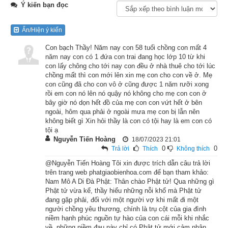
Ý kiến bạn đọc
Đức Phật đã từng dạy rằng người hành bố thí là người đang 
tạo cho mình một gia sản vững chắc. Công đức của bố thí 
Ẩn/Hiện ý kiến
không những thù thắng, mà còn là nơi nương tựa bảo đảm và 
Con bạch Thầy! Năm nay con 58 tuổi chồng con mất 4
an toàn nhất. Những người hiện tại giàu có trên thế gian chính 
năm nay con có 1 đứa con trai đang học lớp 10 từ khi
là những người đã tạo nhân bố thí trong kiếp trước, và họ 
con lấy chông cho tới nay con đều ở nhà thuê cho tới lúc
đang hưởng phúc báo của công đức này. Và người hành bố 
chồng mất thì con mới lên xin mẹ con cho con về ở. Mẹ
con cũng đã cho con vô ở cũng được 1 năm rưỡi xong
thí ngày nay chính là đang chuẩn bị hưởng hạnh phúc trong 
rồi em con nó lên nó quậy nó không cho mẹ con con ở
tương lai.
bây giờ nó dọn hết đồ của mẹ con con vứt hết ở bên
ngoài, hôm qua phải ở ngoài mưa mẹ con bị lẫn nên
không biết gì Xin hỏi thầy là con có tội hay là em con có
Thời xưa ở Ấn Độ có một bà hoàng hậu, lòng tin Phật pháp rất 
tội ạ
thâm sâu và thành khẩn. Bà chỉ thích làm hai việc là bố thí và 
Nguyễn Tiến Hoàng
18/07/2023 21:01
0
0
Trả lời
Thích
Không thích
tạo công đức. Vì thế nhân dân trong vương quốc rất thương 
mến tôn kính bà, và ngay trong cung bà cũng được tất cả mọi 
@Nguyễn Tiến Hoàng Tôi xin được trích dẫn câu trả lời
trên trang web phatgiaobienhoa.com để bạn tham khảo:
người suy tôn.
Nam Mô A Di Đà Phật: Thân chào Phật tử! Qua những gì
Phật tử vừa kể, thầy hiểu những nỗi khổ mà Phật tử
Một hôm, bà khoác vào người một bộ y phục lụa là tuyệt đẹp, 
đang gặp phải, đối với một người vợ khi mất đi một
người chồng yêu thương, chính là trụ cột của gia đình
trên đầu đội vương miện bằng trân châu để đi dạo trong vườn 
niềm hạnh phúc nguồn tự hào của con cái mỗi khi nhắc
hoa với nhà vua. Nhà vua ngắm nhan sắc kiều diễm của 
về, những niềm đau này chỉ có Phật tử mới cảm nhận