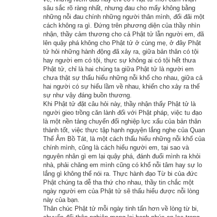
sâu sắc rõ ràng nhất, nhưng đau cho mấy không bằng
hoàng hậu và nói:
những nỗi đau chính những người thân mình, đối đãi một
cách không ra gì. Đứng trên phương diện của thầy nhìn
– Ái khanh của ta! Nàng nghĩ xem, nàng trang điểm thật là 
nhận, thầy cảm thương cho cả Phật tử lẫn người em, đã
xinh đẹp, mức sống phú quý mà nàng đang hưởng thật ít ai có 
lên quậy phá không cho Phật tử ở cùng mẹ, ở đây Phật
tử hỏi những hành động đã xảy ra, giữa bản thân có tội
được. Nhờ ta mà nàng mới có một cuộc đời vinh quang như 
hay người em có tội, thực sự không ai có tội hết thưa
thế, nàng thấy có đúng không? Ta là vua, nàng là hoàng hậu, 
Phật tử, chỉ là hai chúng ta giữa Phật tử là người em
chưa thật sự thấu hiểu những nỗi khổ cho nhau, giữa cả
ta ăn thì ăn ngon, mặc thì mặc đẹp, nhà ở thì lộng lẫy, những 
hai người có sự hiểu lầm về nhau, khiến cho xảy ra thế
niềm phúc lạc ấy nàng đều được chia sẻ với ta, thế thì ái 
sự như vậy đáng buồn thương.
Khi Phật tử đặt câu hỏi này, thầy nhận thấy Phật tử là
khanh ơi, nàng phải thương yêu ta lắm mới phải!
người gieo trồng căn lành đối với Phật pháp, việc tu đạo
là một nền tảng chuyển đổi nghiệp lực xấu của bản thân
– Đại vương, thiếp phải luôn luôn thương yêu và cảm tạ đại 
thành tốt, việc thực tập hạnh nguyện lắng nghe của Quan
vương. Nhưng phú quý thiếp được hưởng ngày hôm nay, 
Thế Âm Bồ Tát, là một cách thấu hiểu những nỗi khổ của
chính mình, cũng là cách hiểu người em, tại sao và
không phải là nhờ đại vương ban cho mà là nhờ phúc báo sẵn 
nguyên nhân gì em lại quậy phá, đánh đuổi mình ra khỏi
có của thiếp. Giữa chúng ta chỉ có quan hệ vợ chồng, còn nói 
nhà, phải chăng em mình cũng có khổ nỗi tâm hay sự lo
lắng gì không thể nói ra. Thực hành đạo Từ bi của đức
tới phúc báo của người này hay người kia, thì phải nói là nhờ 
Phật chúng ta dễ tha thứ cho nhau, thầy tin chắc một
nhân thiện do chính mỗi người gieo trồng chứ không ai ảnh 
ngày người em của Phật tử sẽ thấu hiểu được nỗi lòng
này của bạn.
hưởng ai được cả!
Thân chúc Phật tử mỗi ngày tinh tấn hơn về lòng từ bi,