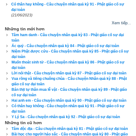
Có thân hay không - Câu chuyện nhân quả kỳ 91 - Phật giáo cố sự
đại toàn
Số là sau khi chiếc nhẫn bị vua ném xuống sông rồi, thì liền bị 
(21/06/2023)
một con cá bơi ngang chỗ ấy đớp vào bụng mất. Mới nuốt 
Xem tiếp...
xong chiếc nhẫn, nó rơi ngay vào lưới của một người đánh cá 
Những tin mới hơn
và người này đem mẻ cá mới lưới được bán cho triều đình. 
Tâm ham danh - Câu chuyện nhân quả kỳ 83 - Phật giáo cố sự đại
toàn
Mọi sự việc ăn khớp vơi nhau chặt chẽ, chỉ cái phước vô 
Ác quỷ - Câu chuyện nhân quả kỳ 84 - Phật giáo cố sự đại toàn
song của hoàng hậu mới khiến cho chiếc nhẫn đã mất mà tìm 
Niệm Phật được cứu - Câu chuyện nhân quả kỳ 85 - Phật giáo cố sự
đại toàn
lại được một cách hy hữu như thế.
Muốn thoát sinh tử - Câu chuyện nhân quả kỳ 86 - Phật giáo cố sự
đại toàn
Từ đó trong cách đối xử với hoàng hậu, vua không dám tỏ ra 
Lời nói thật - Câu chuyện nhân quả kỳ 87 - Phật giáo cố sự đại toàn
mình là người thi ân nữa, vì ông đã tin rằng phúc của ai thì 
Vua rồng và tiếng chuông chùa - Câu chuyện Nhân quả kỳ 88 - Phật
giáo cố sự đại toàn
người đó hưởng. Tội báo hay phúc báo đều như bóng theo 
Bán thịt tự thân mua lễ vật - Câu chuyện nhân quả kỳ 89 - Phật giáo
hình.
cố sự đại toàn
Hai anh em - Câu chuyện nhân quả kỳ 90 - Phật giáo cố sự đại toàn
Có thân hay không - Câu chuyện nhân quả kỳ 91 - Phật giáo cố sự
Phúc báo là do bố thí, do cúng dường mà có. Làm người nên 
đại toàn
bố thí, nên cúng dường cho nhiều là vì lý do này.
Y Lý Sa - Câu chuyện nhân quả kỳ 92 - Phật giáo cố sự đại toàn
Những tin cũ hơn
Hãy ủng hộ website bằng cách truy cập lịch vạn niên trên 
Tâm độc địa - Câu chuyện nhân quả kỳ 81 - Phật giáo cố sự đại toàn
Bài học cho người háo sắc - Câu chuyện nhân quả kỳ 80 - Phật giáo
xemvm.com. Lịch vạn niên của chúng tôi không chỉ có các 