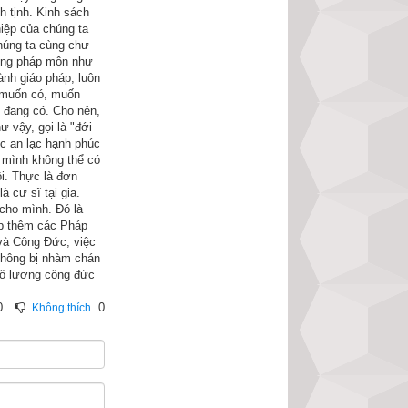
h tịnh. Kinh sách
 vọng sự vinh hoa 
iệp của chúng ta
chúng ta cùng chư
a những người mà 
hững pháp môn như
ăm vạn tiền vàng. 
ành giáo pháp, luôn
n muốn có, muốn
cách để buôn bán 
 đang có. Cho nên,
mười gia sản cần 
 vậy, gọi là "đới
c an lạc hạnh phúc
, bệnh tình nguy 
ì mình không thể có
i. Thực là đơn
à cư sĩ tại gia.
 cả một đời chưa 
 cho mình. Đó là
ập thêm các Pháp
 Tôi mong bà nuôi 
 và Công Đức, việc
 nghiệp của chúng 
hông bị nhàm chán
vô lượng công đức
 ngậm cười mà an 
0
0
Không thích
 đủ điều kiện gia 