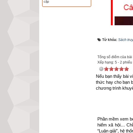
cập
Từ khóa:
Sách tru
Tổng số điểm của bài v
Xếp hạng:
5
-
2
phiếu
Nếu bạn thấy bài vi
thức hay cho bạn 
chương trình khuyế
Phần mềm xem bói 
hiểm xã hội… Chỉ 
Như vậy chúng ta
“Luận giải”, hệ th