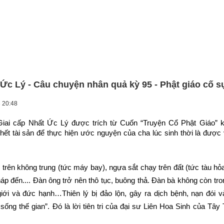
 Ức Lý - Câu chuyện nhân quả kỳ 95 - Phật giáo cố s
 20:48
iai cấp Nhất Ức Lý được trích từ Cuốn “Truyện Cổ Phật Giáo” k
hết tài sản để thực hiện ước nguyện của cha lúc sinh thời là được 
 trên không trung (tức máy bay), ngựa sắt chạy trên đất (tức tàu hỏa 
háp đến.... Đàn ông trở nên thô tục, buông thả. Đàn bà không còn tr
giới và đức hạnh…Thiên lý bị đảo lộn, gây ra dịch bệnh, nạn đói và
ống thế gian”. Đó là lời tiên tri của đại sư Liên Hoa Sinh của Tây 
.