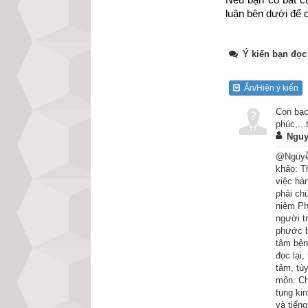
luận bên dưới để c
Ý kiến bạn đọc
Ẩn/Hiện ý kiến
Con bạc
phúc,..
Nguy
@Nguyễn
khảo: T
việc hà
Ngày xưa, trong 
phải ch
niệm Ph
miền nam nước Ấn
người t
vào tài sản ít ha
phước b
tâm bện
Ức Lý là giai cấp
đọc lại
hoặc ít nhất cũn
tâm, tù
môn. Ch
để được xếp vào 
tụng kin
người nào là khô
và tiến