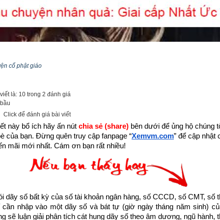
yện cổ phật giáo
iết là: 10 trong 2 đánh giá
 bầu
Click để đánh giá bài viết
ết này bổ ích hãy ấn nút 
chia sẻ (share) 
bên dưới để ủng hộ chúng tôi
bè của bạn. Đừng quên truy cập fanpage
“
Xemvm.com
” để cập nhật c
n mãi mới nhất. Cám ơn bạn rất nhiều!
dãy số bất kỳ của số tài khoản ngân hàng, số CCCD, số CMT, số t
cần nhập vào một dãy số và bát tự (giờ ngày tháng năm sinh) của
 đang sống trong thời gian cuối cùng của thời kỳ mạt pháp khi mà đ
ống sẽ luận giải phân tích cát hung dãy số theo âm dương, ngũ hành, thi