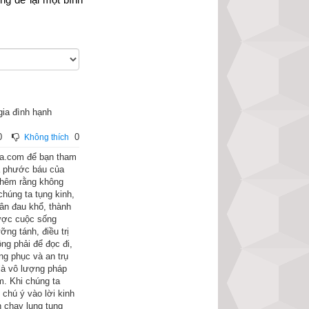
ia đình hạnh
0
0
Không thích
hoa.com để bạn tham
và phước báu của
 thêm rằng không
Thành Vương Xá ở 
húng ta tụng kinh,
uân đau khổ, thành
i cấp. Họ căn cứ 
được cuộc sống
cùng rõ rệt. Nhất 
ng tánh, điều trị
ng phải để đọc đi,
 tới cả ngàn vạn, 
ng phục và an trụ
ế mới đủ tư cách 
 là vô lượng pháp
m. Khi chúng ta
ng đầu nên không 
 chú ý vào lời kinh
n chạy lung tung