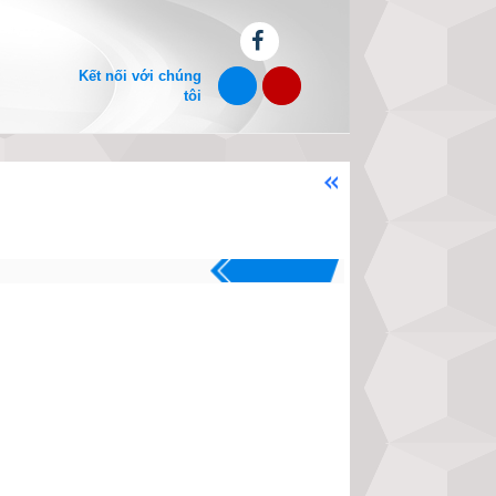
Kết nối với chúng
tôi
Chào mừng bạn đến với website xe
.