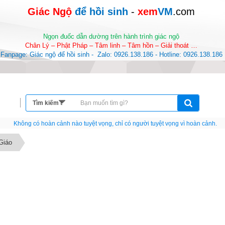
Giác Ngộ 
để hồi sinh
-
 xem
VM
.com
Ngọn đuốc dẫn dường trên hành trình giác ngộ
Chân Lý – Phật Pháp – Tâm linh – Tâm hồn – Giải thoát …
Fanpage: Giác ngộ để hồi sinh -  Zalo: 0926.138.186 - Hotline: 0926.138.186
Nếu như không chịu học tập thì cho dù đi vạn dặm đường cũng chỉ là anh đưa thư
Giáo