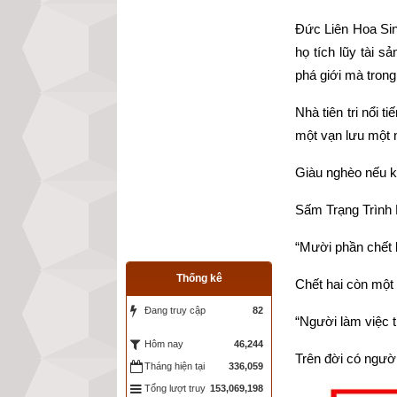
Đức Liên Hoa Sinh
họ tích lũy tài 
phá giới mà trong
Nhà tiên tri nổi
một vạn lưu một n
Giàu nghèo nếu k
Sấm Trạng Trình 
“Mười phần chết 
Thống kê
Chết hai còn một 
Đang truy cập
82
“Người làm việc 
46,244
Hôm nay
Trên đời có người
Tháng hiện tại
336,059
Tổng lượt truy
153,069,198