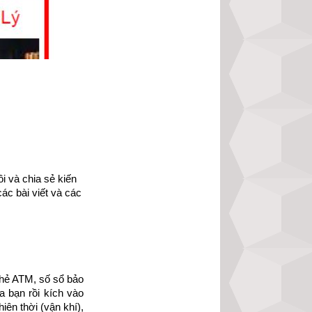
 và chia sẻ kiến 
ác bài viết và các 
hẻ ATM, số sổ bảo 
 bạn rồi kích vào 
ạo đức nhân loại 
ên thời (vận khí), 