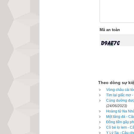
Đứa con nhỏ tuổi 
là phúc. Nó biết
người vì tham cầ
Mã an toàn
gian manh nào để 
đau khổ. Tất cả c
Người ta không hi
trồng trọt mà mu
con đường bố thí
Theo dòng sự ki
Nhưng thằng bé bi
Vòng châu cài tó
Tìm lại giấc mơ 
– Vâng, con sẽ l
Cúng dường được
ngay hiện tại đã 
(24/06/2023)
hết cho con là đư
Hoàng tử Na Nhất
Một tảng đá - Câ
Đồng tiền gây ph
Người mẹ nghe th
Cô bé lọ lem - C
nên đem chìa khóa
Y Lý Sa - Câu ch