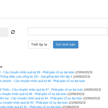
mà đã có trí huệ của một vị cao nhân, đã biết rõ một cách chân chán
 rằng tiền bạc châu báu của thế gian như một con rắn độc, từ xưa 
u nó mà đã phạm vào đủ điều gian ác, không chùn bước trước bất
làm tổn hại người, lợi ích cho mình, để rồi chiêu cảm trùng trùng 
hỉ vì không hiểu rõ được lý nhân quả.
ểu rằng phúc báo của một người không phải từ trên trời rơi xuống, 
ốn gặt hái được sao? Sự phú quý chân chính cũng có con đường của
 mới có thể đạt được.
ện
ết rằng mẹ nó chưa hiểu những lý lẽ ấy nên chỉ lựa lời thưa rằng:
c - Câu chuyện nhân quả kỳ 99 - Phật giáo cố sự đại toàn
(25/06/2023)
- Thông điệp cuộc sống kỳ 191 - Hạt giống tâm hồn tập 4
(24/06/2023)
uôn nhớ lời cha dặn. Nay con có một cách này rất hay, không cần 
 phước - Câu chuyện nhân quả kỳ 98 - Phật giáo cố sự đại toàn
có thể vào được giai cấp Nhất Ức Lý. Chỉ cần trong nhà có bao nhiêu
ợc.
 Thiên - Câu chuyện nhân quả kỳ 97 - Phật giáo cố sự đại toàn
(24/06/2023)
u chuyện nhân quả kỳ 96 - Phật giáo cố sự đại toàn
(22/06/2023)
iền lụy - Câu chuyện nhân quả kỳ 94 - Phật giáo cố sự đại toàn
(22/06/2023)
ế nửa tin nửa ngờ, nhưng bà thương con rất mực và cũng muốn nư
âu chuyện nhân quả kỳ 93 - Phật giáo cố sự đại toàn
(21/06/2023)
 ngân khố tài bảo giao hết cho con.
uyện nhân quả kỳ 92 - Phật giáo cố sự đại toàn
(21/06/2023)