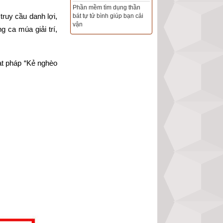
ruy cầu danh lợi, 
Tổng Kho Sim Năm sinh 0x -
9x - 8x -7x -6x giá rẻ nhất thị
ca múa giải trí, 
trường - Click xem ngay
t pháp “Kẻ nghèo 