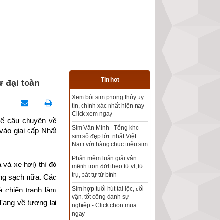
Tin hot
ự đại toàn
Tổng kho sim phong thủy -
Sim hợp tuổi - Sim hợp
mệnh giá rẻ nhất thị trường
ể câu chuyện về 
vào giai cấp Nhất 
Xem bói sim phong thủy
theo khoa học tử vi, tứ trụ
chính xác nhất
và xe hơi) thì đó 
Mua sim Thần tài, Thần tài
ong sạch nữa. Các 
theo bạn! Giao sim miễn phí
 chiến tranh làm 
Xem ngày đẹp - chọn ngày
Tạng về tương lai 
tốt khởi sự theo kinh dịch
chính xác nhất