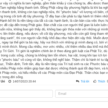
ư vậy có nghĩa là tam nghiệp, gồm thân khẩu ý của chúng ta, đều được than
ời thuộc về giai cấp thấp nhất của 9 giai cấp nói trên, rất ngưỡng
 Tam nghiệp hằng thanh tịnh. Đồng Phật vãng tây phương Nghĩa là khi ba ngh
ôn thanh tịnh, không còn tạo nghiệp nữa, thì "phước báu" vô lượng vô biên, 
 cấp Nhất Ức Lý. Ông hy vọng sẽ có ngày vượt lên được địa vị củ
ng trong cõi tịnh độ tây phương. Ở đây bạn cần phải tu tập hành trì thêm n
ưng không có điều kiện thiết yếu là một gia sản đáng giá tối thiểu tr
Hạnh bố thí là nền tảng của tất cả các hạnh lành, là căn bản của việc thực h
ợc đề cập đến trong Phật giáo. Bản chất của con người thế gian là luôn luô
ều kiện, ông không ngại công lao khó nhọc, ngày đêm tìm đủ mọi 
uốn nữa, không bao giờ thấy đủ, không bao giờ thỏa mãn với những gì mình
ưng sau mười năm lao lực, ông cũng chỉ gom góp được có 9 phần 
c lên thiên đàng, nếu được về cõi tây phương, mà vẫn còn giữ lòng tham như
vãng sanh", thì con người vẫn thấy khổ đau như hiện đời vậy thôi. Muốn đượ
ược lý tưởng của mình. Nhưng than ôi, ông mắc phải một cơn bạo bệnh
, ngay tại thế giới ta bà này, hãy vui thích với những gì mình đang có, bởi v
 không còn sống lâu nữa nên gọi vợ đến căn dặn rằng:
ì mình thích. Mong cầu nhiều, mơ ước nhiều, chỉ thêm nhiều đau khổ mà thô
y Trì Giới. Trì giới là nghiêm chỉnh ăn ở theo đúng giới luật của Phật Tử, dù l
hỏi bệnh được đâu, chỉ ân hận một điều là nguyện vọng ôm ấp suốt
trong cuộc sống, chúng ta không làm tổn nhơn, hại vật, trong khi tạo ích lợi
o "phước báu" vô cùng vô tận, không thể nghĩ bàn. Thậm chí là hành trì tu t
ng ta nay chỉ mới 8 tuổi, chưa thể thừa kế được sự nghiệp của tôi.
c, Thiền định, Tinh tấn, đây là nền tảng của Trí tuệ sinh ra các Phước báu
 người, nói cho nó biết điều tôi mong mỏi, và bảo nó kinh doanh sự
ì nhiều Pháp môn nhằm giúp bạn đạt được những thành quả tốt đẹp hơn, và k
t Pháp môn, và hiểu nhiều về các Pháp môn của Đạo Phật. Thân chúc bạn 
hầu vào được giai cấp Nhất Ức Lý, thì lúc ấy ở suối vàng tôi cũng
c trong đời sống.
 Uri
14/07/2023 20:44
Trả lời
Thích
g xong xuôi, người mẹ gọi con đến trước mặt dạy rằng:
có để lại di ngôn, hy vọng con làm ăn buôn bán cho khéo léo hầu có
 Nhất Ức Lý, để thực hiện nguyện ước của cha con lúc sinh thời.