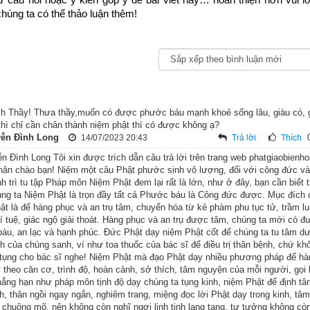
húng ta có thể thảo luận thêm!
h Thầy! Thưa thầy,muốn có được phước báu mạnh khoẻ sống lâu, giàu có, g
.thì chỉ cần chân thành niệm phật thì có được không ạ?
ễn Đình Long
14/07/2023 20:43
Trả lời
Thích
 Đình Long Tôi xin được trích dẫn câu trả lời trên trang web phatgiaobien
hân chào bạn! Niệm một câu Phật phước sinh vô lượng, đối với công đức 
nh trì tu tập Pháp môn Niệm Phật đem lại rất là lớn, như ở đây, bạn cần biết
xã hội Ấn Độ, sự chênh lệch giữa người và người quả là rất lớn. 
úng ta Niệm Phật là trọn đầy tất cả Phước báu là Công đức được. Mục đích c
ật là để hàng phục và an trụ tâm, chuyển hóa từ kẻ phàm phu tục tử, trầm l
, dân chúng rất giàu có nhưng cũng không khỏi có sự phân biệt gia
rí tuệ, giác ngộ giải thoát. Hàng phục và an trụ được tâm, chúng ta mới có 
y nhiều mà phân thành 9 giai cấp, giữa các giai cấp, sự khác biệt vô 
áu, an lạc và hạnh phúc. Đức Phật dạy niệm Phật cốt để chúng ta tu tâm dưỡ
h của chúng sanh, ví như toa thuốc của bác sĩ để điều trị thân bệnh, chứ khô
 của người dân thành thị giàu có nhất, dư giả nhất, gia sản phải lên
, tụng cho bác sĩ nghe! Niệm Phật mà đạo Phật dạy nhiều phương pháp để hà
g là trăm vạn đồng tiền vàng; duy chỉ có những người giàu có như th
y theo căn cơ, trình độ, hoàn cảnh, sở thích, tâm nguyện của mỗi người, gọi
ẳng hạn như pháp môn tịnh độ dạy chúng ta tụng kinh, niệm Phật để định tâ
giai cấp Nhất Ức Lý ấy. Dĩ nhiên, giai cấp của họ là giai cấp đứ
h, thân ngồi ngay ngắn, nghiêm trang, miệng đọc lời Phật dạy trong kinh, tâm
ng hâm mộ, ao ước.
g chuông mõ, nên không còn nghĩ ngợi linh tinh lang tang, tư tưởng không cò