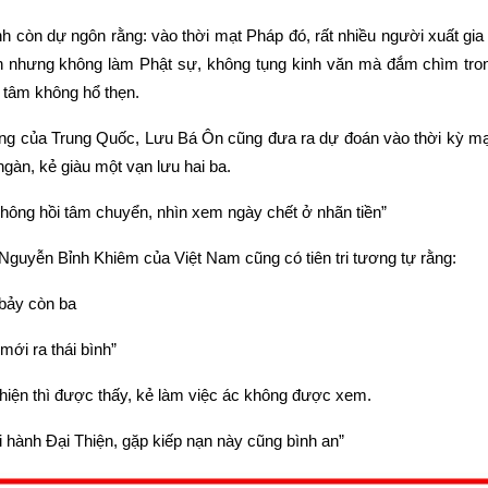
 còn dự ngôn rằng: vào thời mạt Pháp đó, rất nhiều người xuất gia t
sản nhưng không làm Phật sự, không tụng kinh văn mà đắm chìm trong 
 tâm không hổ thẹn.
 tiếng của Trung Quốc, Lưu Bá Ôn cũng đưa ra dự đoán vào thời kỳ mạ
gàn, kẻ giàu một vạn lưu hai ba.
hông hồi tâm chuyển, nhìn xem ngày chết ở nhãn tiền”
Nguyễn Bỉnh Khiêm của Việt Nam cũng có tiên tri tương tự rằng:
bảy còn ba
mới ra thái bình”
thiện thì được thấy, kẻ làm việc ác không được xem.
 hành Đại Thiện, gặp kiếp nạn này cũng bình an”