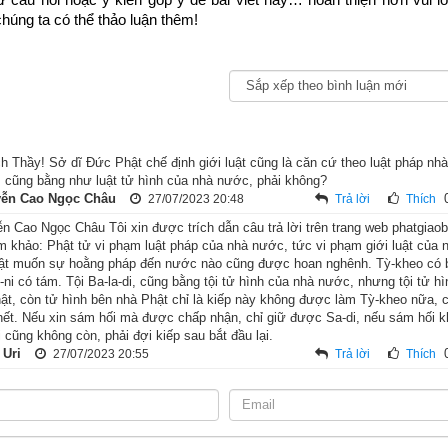
húng ta có thể thảo luận thêm!
h Thầy! Sở dĩ Đức Phật chế định giới luật cũng là căn cứ theo luật pháp nhà
i, cũng bằng như luật tử hình của nhà nước, phải không?
ễn Cao Ngọc Châu
27/07/2023 20:48
Trả lời
Thích
 Cao Ngọc Châu Tôi xin được trích dẫn câu trả lời trên trang web phatgiao
m khảo: Phật tử vi phạm luật pháp của nhà nước, tức vi phạm giới luật của n
t muốn sự hoằng pháp đến nước nào cũng được hoan nghênh. Tỳ-kheo có bố
-ni có tám. Tội Ba-la-di, cũng bằng tội tử hình của nhà nước, nhưng tội tử 
ói tới 16 vị đại đệ tử của đức Phật, trong số ấy có tôn giả Bạc Câu
hật, còn tử hình bên nhà Phật chỉ là kiếp này không được làm Tỳ-kheo nữa, 
dung trang nghiêm đẹp đẽ, đó là vì trong những đời quá khứ ngài khô
hết. Nếu xin sám hối mà được chấp nhận, chỉ giữ được Sa-di, nếu sám hối k
hờ thiện nghiệp ấy nên trong 91 đời ngài không bệnh hoạn, từ nhỏ t
 cũng không còn, phải đợi kiếp sau bắt đầu lại.
 Uri
27/07/2023 20:55
Trả lời
Thích
 Không những thế, ngài còn có cái phúc đức là không bao giờ chết vì 
ợc “năm loại bất tử”. Thế nào là năm loại bất tử?
 thiên nhiên biến chuyển như núi lở hay đất sụp mà chết.