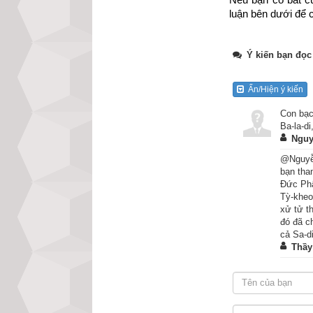
luận bên dưới để c
Ý kiến bạn đọc
Ẩn/Hiện ý kiến
Con bạc
Ba-la-d
Nguy
@Nguyễn
bạn tha
Đức Phậ
Tỳ-kheo
Kinh A-di-đà có n
xử tử t
tráng kiện, nghi 
đó đã c
sinh linh nào. N
cả Sa-di
Thầy
bệnh một lần nào.
cũng gọi là có đư
– Một là không vì