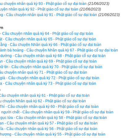
âu chuyện nhân quả kỳ 93 - Phật giáo cố sự đại toàn
(21/06/2023)
 mới hỏi ngài rằng:
uyện nhân quả kỳ 92 - Phật giáo cố sự đại toàn
(21/06/2023)
g - Câu chuyện nhân quả kỳ 91 - Phật giáo cố sự đại toàn
(21/06/2023)
 La! Tại sao ngài lại không tuyên thuyết diệu pháp cho đại chúng ng
ơn
a bèn trang trọng trả lời rằng:
 - Câu chuyện nhân quả kỳ 64 - Phật giáo cố sự đại toàn
ật - Câu chuyện nhân quả kỳ 65 - Phật giáo cố sự đại toàn
bằng - Câu chuyện Nhân quả kỳ 66 - Phật giáo cố sự đại toàn
 chắc đã được người ta tin nghe. Dẫu cho mình nói câu nào cũng đán
ành bà hoàng - Câu chuyện Nhân quả kỳ 67 - Phật giáo cố sự đại toàn
ng có người cho rằng lời mình nói ra làm nhiễu động tâm họ. Tôi
dường - Câu chuyện nhân quả kỳ 68 - Phật giáo cố sự đại toàn
n - Câu chuyện nhân quả kỳ 69 - Phật giáo cố sự đại toàn
nh tịnh tĩnh, cho nên tôi muốn mọi người cũng được như tôi, hưởng 
chữ tín - Câu chuyện nhân quả kỳ 70 - Phật giáo cố sự đại toàn
âu chuyện nhân quả kỳ 71 - Phật giáo cố sự đại toàn
già - Câu chuyện nhân quả kỳ 72 - Phật giáo cố sự đại toàn
a không những rất chuyên tâm trong việc an tọa tham thiền, mà trong
 - Câu chuyện nhân quả kỳ 73 - Phật giáo cố sự đại toàn
n
ì lại càng vượt bực hơn: bị người đánh đau, ngài không những khôn
Câu chuyện nhân quả kỳ 61 - Phật giáo cố sự đại toàn
ân hận. Bị người hãm hại, đã không phục thù, ngài cũng không hề 
u chuyện Nhân quả kỳ 62 - Phật giáo cố sự đại toàn
Thí - Câu chuyện nhân quả kỳ 60 - Phật giáo cố sự đại toàn
i chửi mắng, ngài cũng có thể nhẫn nhục chịu đựng. Được lợi, bị s
ế người chết - Câu chuyện nhân quả kỳ 59 - Phật giáo cố sự đại toàn
dự, được khen ngợi, bị chế nhạo, được sung sướng hay khổ đau, tám
gục lửa - Câu chuyện nhân quả kỳ 58 - Phật giáo cố sự đại toàn
thể làm cho ngài động tâm hay phiền não. Công phu tu dưỡng của ngà
n - Câu chuyện nhân quả kỳ 57 - Phật giáo cố sự đại toàn
hĩa - Câu chuyện nhân quả kỳ 56 - Phật giáo cố sự đại toàn
 đời kính phục và tôn trọng.
hượng - Câu chuyện nhân quả kỳ 55 - Phật giáo cố sự đại toàn