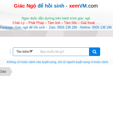
Giác Ngộ 
để hồi sinh
-
 xem
VM
.com
Ngọn đuốc dẫn dường trên hành trình giác ngộ
Chân Lý – Phật Pháp – Tâm linh – Tâm hồn – Giải thoát …
Fanpage: Giác ngộ để hồi sinh -  Zalo: 0926.138.186 - Hotline: 0926.138.186
Nếu như không chịu học tập thì cho dù đi vạn dặm đường cũng chỉ là anh đưa thư
Giáo