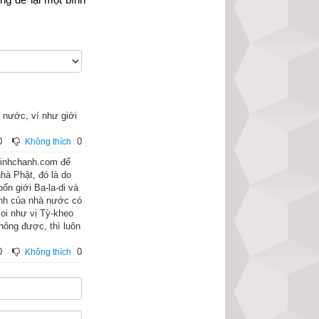
 nước, ví như giới
0
0
Không thích
binhchanh.com để
hà Phật, đó là do
n giới Ba-la-di và
hình của nhà nước có
 La. Ngài cao lớn 
coi như vị Tỳ-kheo
ng hề sát hại một 
hông được, thì luôn
ới già không ngã 
0
0
Không thích
năm loại tai họa, 