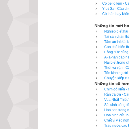
Cô bé lọ lem - C
hôm tôn giả A Nan
Y Lý Sa - Câu ch
Có thân hay khôn
– Tôn giả Bạc Câu
Những tin mới h
Tôn giả Bạc Câu L
Nghiệp giết hại
Tài sản chân th
Tâm an thì đất 
– Nói nhiều chưa
Con chó biến th
nhưng thế nào cũ
Công đức cúng 
A-la-hán gặp nạ
Pháp lạc trong cả
Nai biết trọng 
tĩnh lặng.
Thời và vận - C
Tôn kính người 
Tôn giả Bạc Câu L
Chuyện kiếp xưa
Những tin cũ hơ
đức nhẫn nhục th
Chim gõ kiến - 
không khởi tâm s
Rắn trả ơn - Câ
Vua Nhất Thiết 
Cũng như bị ngườ
Sát sinh cúng t
báng, được danh 
Hoa sen trong n
phong) ấy không 
Hóa hình cứu bạ
Chết vì việc ng
cho chúng ta muôn
Trâu nước cao t