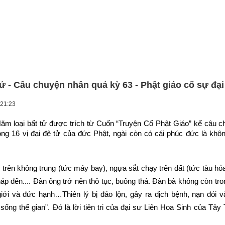
tử - Câu chuyện nhân quả kỳ 63 - Phật giáo cố sự đại
X
 21:23
t
C
m loại bất tử được trích từ Cuốn “Truyện Cổ Phật Giáo” kể câu ch
S
ong 16 vị đại đệ tử của đức Phật, ngài còn có cái phúc đức là không
s
N
P
 trên không trung (tức máy bay), ngựa sắt chạy trên đất (tức tàu hỏa 
m
t
háp đến.... Đàn ông trở nên thô tục, buông thả. Đàn bà không còn tr
S
giới và đức hạnh…Thiên lý bị đảo lộn, gây ra dịch bệnh, nạn đói và
v
ống thế gian”. Đó là lời tiên tri của đại sư Liên Hoa Sinh của Tây 
n
n
.