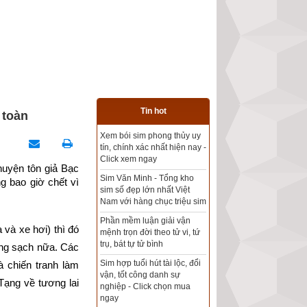
Tin hot
 toàn
em bói sim phong thủy uy
Tổng kho sim phong thủy -
ín, chính xác nhất hiện nay -
Sim hợp tuổi - Sim hợp
lick xem ngay
mệnh giá rẻ nhất thị trường
uyện tôn giả Bạc 
im Văn Minh - Tổng kho
 bao giờ chết vì 
im số đẹp lớn nhất Việt
Xem bói sim phong thủy
am với hàng chục triệu sim
theo khoa học tử vi, tứ trụ
chính xác nhất
hần mềm luận giải vận
và xe hơi) thì đó 
ệnh trọn đời theo tử vi, tứ
Mua sim Thần tài, Thần tài
rụ, bát tự tử bình
ong sạch nữa. Các 
theo bạn! Giao sim miễn phí
im hợp tuổi hút tài lộc, đổi
 chiến tranh làm 
ận, tốt công danh sự
Xem ngày đẹp - chọn ngày
Tạng về tương lai 
ghiệp - Click chọn mua
tốt khởi sự theo kinh dịch
gay
chính xác nhất