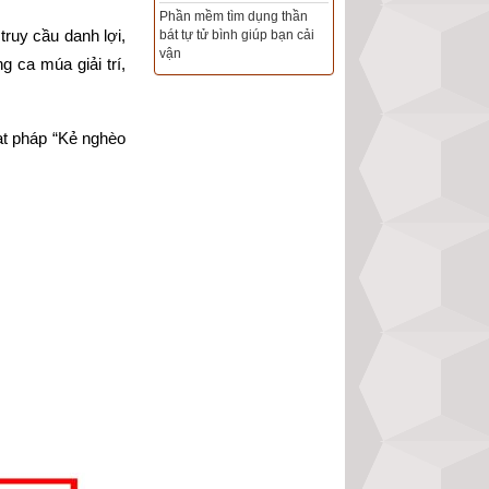
hần mềm tìm dụng thần
ruy cầu danh lợi, 
át tự tử bình giúp bạn cải
Tổng Kho Sim Năm sinh 0x -
ận
9x - 8x -7x -6x giá rẻ nhất thị
ca múa giải trí, 
trường - Click xem ngay
t pháp “Kẻ nghèo 