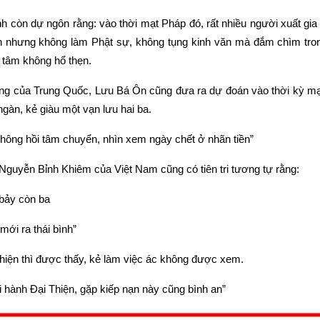
P
 còn dự ngôn rằng: vào thời mạt Pháp đó, rất nhiều người xuất gia t
b
v
sản nhưng không làm Phật sự, không tụng kinh văn mà đắm chìm trong 
 tâm không hổ thẹn.
 tiếng của Trung Quốc, Lưu Bá Ôn cũng đưa ra dự đoán vào thời kỳ mạ
gàn, kẻ giàu một vạn lưu hai ba.
hông hồi tâm chuyển, nhìn xem ngày chết ở nhãn tiền”
Nguyễn Bỉnh Khiêm của Việt Nam cũng có tiên tri tương tự rằng:
bảy còn ba
mới ra thái bình”
thiện thì được thấy, kẻ làm việc ác không được xem.
 hành Đại Thiện, gặp kiếp nạn này cũng bình an”