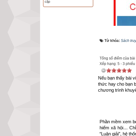
cập
Từ khóa:
Sách tru
Tổng số điểm của bài v
Xếp hạng:
5
-
3
phiếu
Nếu bạn thấy bài vi
thức hay cho bạn 
chương trình khuyế
Phần mềm xem bói 
hiểm xã hội… Chỉ 
Như vậy chúng ta
“Luận giải”, hệ th