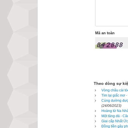
– Hai là không bị
– Ba là không bị 
– Bốn là không bị
Mã an toàn
– Năm là không bị
Tôn giả Bạc Câu 
cung kính và tán 
Ngài tu hành tinh
không bao giờ cả
Theo dòng sự ki
bao giờ ngồi tựa
Vòng châu cài tó
Tìm lại giấc mơ 
Trên phương diện
Cúng dường được
(24/06/2023)
vô ngại, có thể t
Hoàng tử Na Nhất
Một tảng đá - Câ
Thế nhưng ngài kh
Giai cấp Nhất Ức
Đồng tiền gây ph
ấy khiến cho nhiề