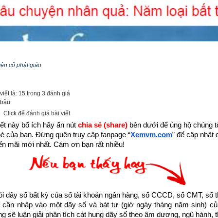
yện cổ phật giáo
iết là: 15 trong 3 đánh giá
 bầu
Click để đánh giá bài viết
ết này bổ ích hãy ấn nút 
chia sẻ (share) 
bên dưới để ủng hộ chúng tôi
bè của bạn. Đừng quên truy cập fanpage
“
Xemvm.com
” để cập nhật c
n mãi mới nhất. Cám ơn bạn rất nhiều!
dãy số bất kỳ của số tài khoản ngân hàng, số CCCD, số CMT, số t
cần nhập vào một dãy số và bát tự (giờ ngày tháng năm sinh) của
 đang sống trong thời gian cuối cùng của thời kỳ mạt pháp khi mà đ
ống sẽ luận giải phân tích cát hung dãy số theo âm dương, ngũ hành, thi