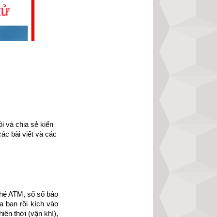
 và chia sẻ kiến 
ác bài viết và các 
hẻ ATM, số sổ bảo 
 bạn rồi kích vào 
ạo đức nhân loại 
ên thời (vận khí), 