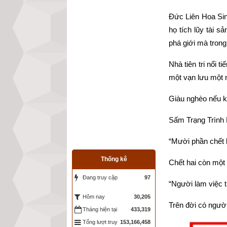
Đức Liên Hoa Sinh
họ tích lũy tài 
phá giới mà trong
Nhà tiên tri nổi
một vạn lưu một n
Giàu nghèo nếu k
Sấm Trạng Trình 
“Mười phần chết 
Thống kê
Chết hai còn một 
Đang truy cập
97
“Người làm việc 
30,205
Hôm nay
Trên đời có người
Tháng hiện tại
433,319
Tổng lượt truy
153,166,458