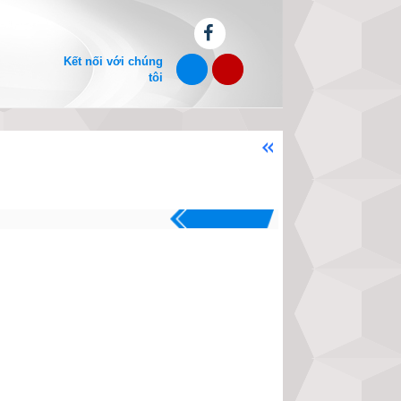
Kết nối với chúng
tôi
Chào mừng bạn đến với website xem
.