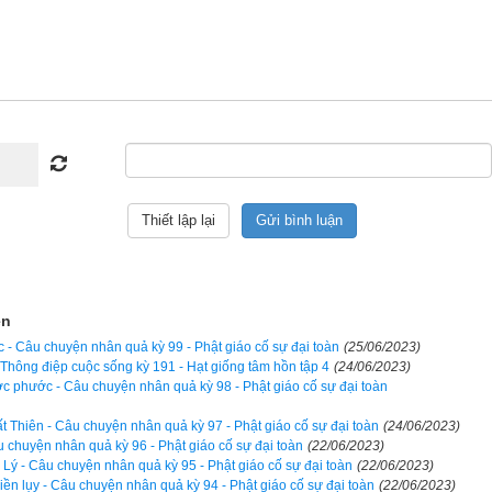
 lửa dữ thiêu cháy, không bị nước lớn nhận chìm mà chết.
giặc cướp làm hại mà chết.
 chết bởi lệnh vua.
 đao binh, chiến tranh làm thiệt mạng.
La có thiện nghiệp và phúc báo ấy, ai được thấy ngài hay nghe nói đ
thán.
 tiến, thường ngồi kiết già, đoan nghiêm bất động. Khi ngài tọa th
m thấy mệt mỏi mà tựa vào thân cây. Cũng thế, trong các phòng thất,
ện
 vào các vách tường.
c - Câu chuyện nhân quả kỳ 99 - Phật giáo cố sự đại toàn
(25/06/2023)
- Thông điệp cuộc sống kỳ 191 - Hạt giống tâm hồn tập 4
(24/06/2023)
 chuyên cần tu tập cũng không ai bằng ngài, và khó hơn nữa, ngài có
 phước - Câu chuyện nhân quả kỳ 98 - Phật giáo cố sự đại toàn
huyết giảng cặn kẽ tất cả các diệu pháp.
 Thiên - Câu chuyện nhân quả kỳ 97 - Phật giáo cố sự đại toàn
(24/06/2023)
u chuyện nhân quả kỳ 96 - Phật giáo cố sự đại toàn
(22/06/2023)
ông thường thuyết pháp cho đại chúng, luôn luôn giữ thái độ tĩnh m
 Lý - Câu chuyện nhân quả kỳ 95 - Phật giáo cố sự đại toàn
(22/06/2023)
iền lụy - Câu chuyện nhân quả kỳ 94 - Phật giáo cố sự đại toàn
(22/06/2023)
u người lấy làm kỳ dị. Đã có tài thuyết pháp thì tại sao lại không t