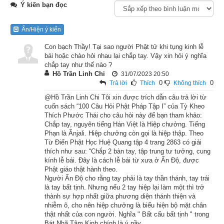
Ý kiến bạn đọc
Mỗi khi đức Phật Thích-ca đi tới nơi nào thuyết pháp thì luôn 
Ẩn/Hiện ý kiến
có rất nhiều các vị đệ tử đi theo vây quanh Ngài.
Con bạch Thầy! Tại sao người Phật tử khi tụng kinh lễ
Một hôm, đức Phật ở núi Linh Thứu và những tín đồ của Ngài 
bái hoặc chào hỏi nhau lại chắp tay. Vậy xin hỏi ý nghĩa
cũng đến tụ tập tại nơi ấy. Trong số đó có các vị tỳ-kheo, tỳ-
chắp tay như thế nào ?
Hồ Trần Linh Chi
31/07/2023 20:50
kheo ni xuất gia, có các vị ưu-bà-tắc, ưu-bà-di[10] tại gia và 
0
0
Trả lời
Thích
Không thích
còn có các vị quốc vương, đại thần v.v... cũng đến xung 
@Hồ Trần Linh Chi Tôi xin được trích dẫn câu trả lời từ
quanh đức Phật, cung kính cúng dường, nghe Ngài thuyết 
cuốn sách “100 Câu Hỏi Phật Pháp Tập I” của Tỳ Kheo
Thích Phước Thái cho câu hỏi này để bạn tham khảo:
Pháp giảng Kinh.
Chắp tay, nguyên tiếng Hán Việt là Hiệp chưởng. Tiếng
Phạn là Ãnjali. Hiệp chưởng còn gọi là hiệp thập. Theo
Trong pháp hội thù thắng ấy có rất nhiều vị đệ tử trong lòng có 
Từ Điển Phật Học Huệ Quang tập 4 trang 2863 có giải
điều thắc mắc, họ muốn biết nhân duyên nào đã thúc đẩy đức 
thích như sau: “Chắp 2 bàn tay, tập trung tư tưởng, cung
kính lễ bái. Đây là cách lễ bái từ xưa ở Ấn Độ, được
Phật xuất gia học đạo lúc ban đầu. Tuy họ muốn thỉnh xin đức 
Phật giáo thật hành theo.
Phật nói cho họ biết, nhưng không ai dám mở miệng thưa hỏi.
Người Ấn Độ cho rằng tay phải là tay thần thánh, tay trái
là tay bất tịnh. Nhưng nếu 2 tay hiệp lại làm một thì trở
thành sự hợp nhất giữa phương diện thánh thiện và
Lúc ấy, tôn giả A Nan biết tâm niệm của mọi người nên từ tòa 
nhiễm ô, cho nên hiệp chưởng là biểu hiện bộ mặt chân
ngồi đứng dậy, cung kính chắp tay vấn an đức Phật rồi mới 
thật nhất của con người. Nghĩa " Bất cấu bất tịnh " trong
Bát Nhã Tâm Kinh chính là ý nầy.
thay mặt mọi người mà thưa hỏi rằng: