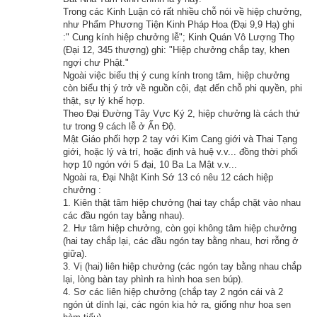
Trong các Kinh Luận có rất nhiều chỗ nói về hiệp chưởng,
như Phẩm Phương Tiện Kinh Pháp Hoa (Đại 9,9 Hạ) ghi
– Bạch Thế Tôn, bậc cứu chủ của chúng con! Nay chúng con 
:" Cung kính hiệp chưởng lễ"; Kinh Quán Vô Lượng Thọ
có một điểm thắc mắc, đó là lúc Thế Tôn chưa xuất gia, hãy 
(Đại 12, 345 thượng) ghi: "Hiệp chưởng chắp tay, khen
ngợi chư Phật."
còn là một vị thái tử cao quý, vì sao lại xả bỏ vương vị, xả bỏ 
Ngoài việc biểu thị ý cung kính trong tâm, hiệp chưởng
những thứ hoa lệ phú quý của hoàng cung mà đột nhiên vào 
còn biểu thị ý trở về nguồn cội, đạt đến chỗ phi quyền, phi
thật, sự lý khế hợp.
núi tu hành, rồi sau sáu năm khổ hạnh ngồi dưới cây Bồ Đề 
Theo Đại Đường Tây Vực Ký 2, hiệp chưởng là cách thứ
thành Đẳng Chính Giác, hiển hiện ứng hóa thân độ hóa chúng 
tư trong 9 cách lễ ở Ấn Độ.
Mật Giáo phối hợp 2 tay với Kim Cang giới và Thai Tạng
sinh, làm thầy của Trời Người. Chúng con không biết lúc ban 
giới, hoặc lý và trí, hoặc định và huệ v.v... đồng thời phối
đầu do những nhân duyên gì mà Thế Tôn đã phát tâm Đại Bồ 
hợp 10 ngón với 5 đại, 10 Ba La Mật v.v...
Đề như thế, thẳng đến địa vị Phật? Chúng con đây đều là đệ 
Ngoài ra, Đại Nhật Kinh Sớ 13 có nêu 12 cách hiệp
chưởng :
tử của Phật, đều phải phát tâm rộng lớn như Phật, phải hướng 
1. Kiên thật tâm hiệp chưởng (hai tay chắp chặt vào nhau
theo con đường của Phật đã đi mà cất bước tiến lên hầu thừa 
các đầu ngón tay bằng nhau).
2. Hư tâm hiệp chưởng, còn gọi không tâm hiệp chưởng
kế giáo pháp của Như Lai. Xin nguyện Thế Tôn từ bi tuyên 
(hai tay chắp lại, các đầu ngón tay bằng nhau, hơi rỗng ở
thuyết để khuyến khích tất cả chúng sinh.
giữa).
3. Vị (hai) liên hiệp chưởng (các ngón tay bằng nhau chắp
lại, lòng bàn tay phình ra hình hoa sen búp).
Đức Phật khen ngợi A Nan:
4. Sơ các liên hiệp chưởng (chắp tay 2 ngón cái và 2
ngón út dính lại, các ngón kia hở ra, giống như hoa sen
– Hay thay! Hay thay! Điều mà ông hỏi hôm nay cũng là điều 