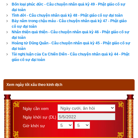
người.
Bốn loại phúc đức - Câu chuyện nhân quả kỳ 49 - Phật giáo cố sự
đại toàn
Tình đời - Câu chuyện nhân quả kỳ 48 - Phật giáo cố sự đại toàn
Không lâu sau Tôn Nhược chạy tới, thấy vua bèn khấu đầu 
Bảy năm trong chậu máu - Câu chuyện nhân quả kỳ 47 - Phật giáo
trấn an rằng:
cố sự đại toàn
Nhân thiện quả thiện - Câu chuyện nhân quả kỳ 46 - Phật giáo cố sự
đại toàn
– Xin đại vương đừng phiền não, voi điên ngu si, có lẽ chỉ vì 
Hoàng tử Dũng Quân - Câu chuyện nhân quả kỳ 45 - Phật giáo cố sự
niệm dâm dục phát lên mà nên cơ sự, không có cách nào chế 
đại toàn
ngự nó được. Chẳng bao lâu niệm dâm của nó lắng xuống, nó 
Tài nghị luận của Ca Chiên Diên - Câu chuyện nhân quả kỳ 44 - Phật
giáo cố sự đại toàn
sẽ chán cỏ dại nước dơ của núi rừng mà trở về vương cung.
Nhà vua tức giận trả lời:
Xem ngày tốt xấu theo kinh dịch
– Ta không muốn con voi đó nữa, suýt nữa nó đã làm cho ta 
mất mạng! Nhà ngươi cũng hãy cút đi, từ nay về sau ta không 
còn muốn thấy ngươi dạy voi nữa!
Ngày cần xem
Cũng ngay tại lúc đó, các vị đại thần và dân chúng cũng vừa 
Ngày khởi sự (DL)
đến nơi, họ tưởng rằng vua đã bị voi giết chết rồi vì trên 
Giờ khởi sự
đường đi có người thì nhặt được mũ vua, có người thì nhặt 