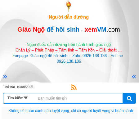
Người dẫn đường
Giác Ngộ 
để hồi sinh
-
 xem
VM
.com
Ngọn đuốc dẫn dường trên hành trình giác ngộ
Chân Lý – Phật Pháp – Tâm linh – Tâm hồn – Giải thoát …
Fanpage: Giác ngộ để hồi sinh -  Zalo: 0926.138.186 - Hotline: 
0926.138.186
Thứ hai, 10/08/2026
Nếu như không chịu học tập thì cho dù đi vạn dặm đường cũng chỉ là anh đưa
thư.