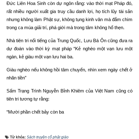
Đức Liên Hoa Sinh còn dự ngôn rằng: vào thời mạt Pháp đó, 
rất nhiều người xuất gia truy cầu danh lợi, họ tích lũy tài sản 
nhưng không làm Phật sự, không tụng kinh văn mà đắm chìm 
trong ca múa giải trí, phá giới mà trong tâm không hổ thẹn.
Nhà tiên tri nổi tiếng của Trung Quốc, Lưu Bá Ôn cũng đưa ra 
dự đoán vào thời kỳ mạt pháp “Kẻ nghèo một vạn lưu một 
ngàn, kẻ giàu một vạn lưu hai ba.
Giàu nghèo nếu không hồi tâm chuyển, nhìn xem ngày chết ở 
nhãn tiền”
Sấm Trạng Trình Nguyễn Bỉnh Khiêm của Việt Nam cũng có 
tiên tri tương tự rằng:
“Mười phần chết bảy còn ba
Chết hai còn một mới ra thái bình”
Từ khóa:
Sách truyện cổ phật giáo
“Người làm việc thiện thì được thấy, kẻ làm việc ác không 