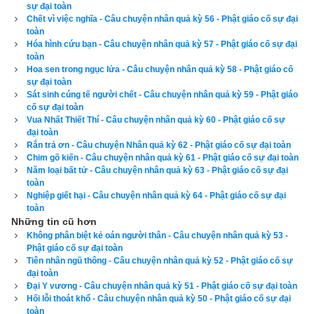
sự đại toàn
Chết vì việc nghĩa - Câu chuyện nhân quả kỳ 56 - Phật giáo cố sự đại
Nguyên do chỉ vì con voi trắng mà vua đang cưỡi là một con 
toàn
voi đực, nó nghe tiếng kêu của một con voi cái ở núi bên cạnh 
Hóa hình cứu bạn - Câu chuyện nhân quả kỳ 57 - Phật giáo cố sự đại
toàn
nên dục niệm nổi lên, khiến nó điên cuồng muốn chạy tìm voi 
Hoa sen trong ngục lửa - Câu chuyện nhân quả kỳ 58 - Phật giáo cố
cái.
sự đại toàn
Sát sinh cúng tế người chết - Câu chuyện nhân quả kỳ 59 - Phật giáo
Tôn Nhược ở phía sau thấy thế kêu to lên:
cố sự đại toàn
Vua Nhất Thiết Thí - Câu chuyện nhân quả kỳ 60 - Phật giáo cố sự
đại toàn
– Đại vương! Ngài hãy bám vào một nhánh cây để rời khỏi 
Rắn trả ơn - Câu chuyện Nhân quả kỳ 62 - Phật giáo cố sự đại toàn
thân voi rồi nhảy xuống đất, có thế mới an toàn thân mệnh 
Chim gõ kiến - Câu chuyện nhân quả kỳ 61 - Phật giáo cố sự đại toàn
Năm loại bất tử - Câu chuyện nhân quả kỳ 63 - Phật giáo cố sự đại
được!
toàn
Nghiệp giết hại - Câu chuyện nhân quả kỳ 64 - Phật giáo cố sự đại
Lúc ấy voi đã chạy về phía rừng sâu, nhà vua bèn cấp tốc 
toàn
bám vào một nhánh cây mà rời khỏi lưng voi. Vua thoát thân 
Những tin cũ hơn
Không phân biệt kẻ oán người thân - Câu chuyện nhân quả kỳ 53 -
rồi, voi trắng chạy như bay không quay đầu trở lại.
Phật giáo cố sự đại toàn
Tiên nhân ngũ thông - Câu chuyện nhân quả kỳ 52 - Phật giáo cố sự
Vua Quang Minh từ thân cây trèo xuống ngồi bệt dưới đất, 
đại toàn
Đại Y vương - Câu chuyện nhân quả kỳ 51 - Phật giáo cố sự đại toàn
lúng ta lúng túng không biết làm sao, áo mũ rơi rớt rách nát, 
Hối lỗi thoát khổ - Câu chuyện nhân quả kỳ 50 - Phật giáo cố sự đại
toàn thân thương tích máu chảy dầm dề, tức giận run cả 
toàn