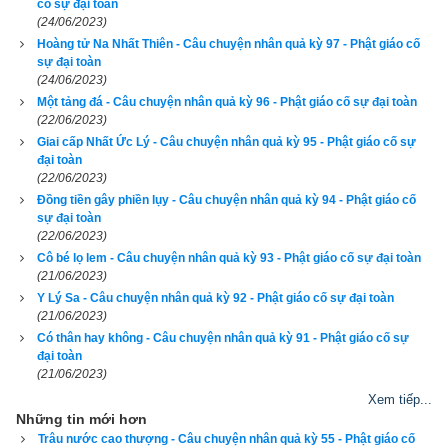
gì cũng đều làm theo được, chẳng bao lâu sau nó đã hoàn 
cố sự đại toàn
(24/06/2023)
toàn thuần thục. Tôn Nhược bèn trang sức cho nó bằng rất 
Hoàng tử Na Nhất Thiên - Câu chuyện nhân quả kỳ 97 - Phật giáo cố
nhiều ngọc quý, và dẫn nó đến trước mặt vua Quang Minh 
sự đại toàn
thưa rằng:
(24/06/2023)
Một tảng đá - Câu chuyện nhân quả kỳ 96 - Phật giáo cố sự đại toàn
(22/06/2023)
– Đại vương! Voi đã thuần thục, xin vua hãy thử voi.
Giai cấp Nhất Ức Lý - Câu chuyện nhân quả kỳ 95 - Phật giáo cố sự
đại toàn
Vua nghe thế rất vui lòng, ra lệnh cho thị giả đánh trống vàng, 
(22/06/2023)
triệu tập các vị đại thần cũng những người có danh tiếng trong 
Đồng tiền gây phiền lụy - Câu chuyện nhân quả kỳ 94 - Phật giáo cố
thành đến xem voi biểu diễn. Ít lâu sau mọi người đều tụ tập ở 
sự đại toàn
(22/06/2023)
ngoài thành, vua Quang Minh cưỡi lưng voi trắng bước từng 
Cô bé lọ lem - Câu chuyện nhân quả kỳ 93 - Phật giáo cố sự đại toàn
bước chậm chạp, trông chẳng khác nào mặt trời vừa mới 
(21/06/2023)
mọc, ánh sáng chói lọi, ai thấy cũng phải vui mừng tán thán.
Y Lý Sa - Câu chuyện nhân quả kỳ 92 - Phật giáo cố sự đại toàn
(21/06/2023)
Đến một bãi săn, vua muốn bắt voi biểu diễn. Nhưng con voi 
Có thân hay không - Câu chuyện nhân quả kỳ 91 - Phật giáo cố sự
đại toàn
trắng ôn hòa kia lúc ấy bỗng trở nên hung bạo trăm phần như 
(21/06/2023)
đang bước vào chiến trường, điên cuồng vừa chạy vừa nhảy 
Xem tiếp...
loạn xạ. Vua ngồi trên lưng voi không có cách nào chế ngự nó 
Những tin mới hơn
được.
Trâu nước cao thượng - Câu chuyện nhân quả kỳ 55 - Phật giáo cố