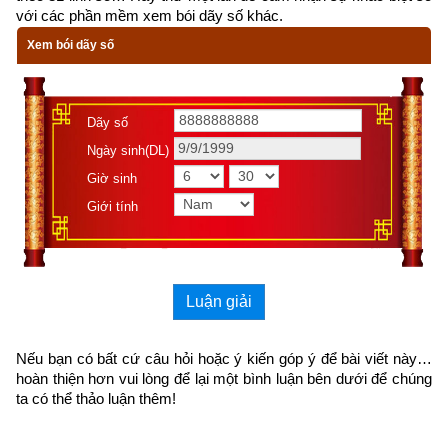
thời kỳ mạt pháp khi mà đạo đức nhân loại suy đồi, bại hoại 
với các phần mềm xem bói dãy số khác.
đến cùng cực, đại nạn sắp đến chỉ có hành thiện tích đức thì 
Xem bói dãy số
mới được bình an vượt qua kiếp nạn. Với mong muốn góp 
một phần nhỏ bé truyền bá tư tưởng phật pháp đến cho những 
ai hữu duyên có thể đọc được từ đó giác ngộ đắc được cơ 
Dãy số
duyên vạn cổ để có thể vượt qua thời kì mạt Pháp này,
Ngày sinh(DL)
Xemvm.com
 xin hân hạnh giới thiệu tới độc giả 
cuốn
sách 
Giờ sinh
truyện cổ Phật giáo
 của nhà xuất bản Liên Phật Hội
. 
Kích vào 
Giới tính
link sau:
https://xemvm.com/thu-vien-ebooks/sach-phat-giao/link-tai-
sach-truyen-co-phat-giao-pdf-7.html
Luận giải
để tải về Ebook Sách Truyện Cổ Phật Giáo hoặc liên hệ Zalo: 
0926.138.186 để nhận trực tiếp file pdf.
Nếu bạn có bất cứ câu hỏi hoặc ý kiến góp ý để bài viết này… 
hoàn thiện hơn vui lòng
 để lại một bình luận bên dưới để chúng 
Sau đây là Câu chuyện về Người dạy voi được trích từ Cuốn 
ta có thể thảo luận thêm!
“Truyện Cổ Phật Giáo” (Nguyên tác:
Phật giáo cố sự đại toàn
) 
của nhà xuất bản Liên Phật Hội