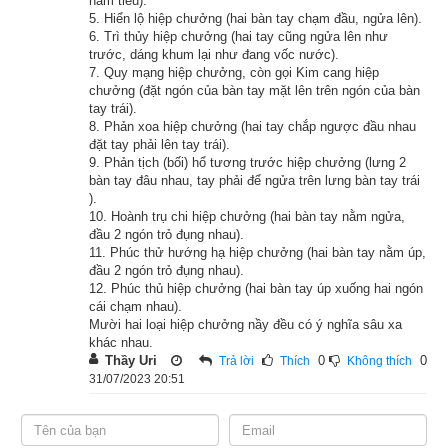
hàm tiếu).
mà ta muốn nói đến. Các ông hãy yên tĩnh lắng nghe.
5. Hiển lộ hiệp chưởng (hai bàn tay chạm đầu, ngửa lên).
6. Trì thủy hiệp chưởng (hai tay cũng ngửa lên như
trước, dáng khum lại như đang vốc nước).
Khi đức Phật nói như thế, tất cả Bồ Tát và thánh chúng đều 
7. Quy mạng hiệp chưởng, còn gọi Kim cang hiệp
yên tịnh không một tiếng động, chú ý lắng nghe pháp âm của 
chưởng (đặt ngón của bàn tay mặt lên trên ngón của bàn
tay trái).
Phật.
8. Phản xoa hiệp chưởng (hai tay chắp ngược đầu nhau
đặt tay phải lên tay trái).
Từ miệng đức Phật phóng ra một đạo hào quang ngũ sắc, ánh 
9. Phản tịch (bối) hổ tương trước hiệp chưởng (lưng 2
sáng chiếu rọi khắp đại thiên thế giới, vỗ về thân tâm của mọi 
bàn tay đâu nhau, tay phải để ngửa trên lưng bàn tay trái
).
loài chúng sinh, khiến cho họ có cảm giác mát mẻ, giải thoát.
10. Hoành trụ chi hiệp chưởng (hai bàn tay nằm ngửa,
đầu 2 ngón trỏ đụng nhau).
Đức Phật đoan nghiêm ngồi trên tòa báu và nói:
11. Phúc thử hướng hạ hiệp chưởng (hai bàn tay nằm úp,
đầu 2 ngón trỏ đụng nhau).
– Từ vô lượng kiếp trong quá khứ về trước, trong thế giới Ta-
12. Phúc thủ hiệp chưởng (hai bàn tay úp xuống hai ngón
cái chạm nhau).
bà này có một vị Chuyển Luân Thánh Vương tên gọi là Đại 
Mười hai loại hiệp chưởng nầy đều có ý nghĩa sâu xa
Quang Minh. Vua là người rất phúc đức và trí huệ, nhân từ và 
khác nhau.
Thầy Uri
0
0
Trả lời
Thích
Không thích
rộng lượng đối với người khác, thích cứu giúp kẻ bần cùng, 
31/07/2023 20:51
danh tiếng lẫy lừng truyền rộng khắp nơi.
Vua của nước láng giềng xưa nay vẫn giữ tình giao hảo với 