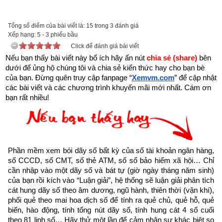
được xem.
Tổng số điểm của bài viết là: 15 trong 3 đánh giá
Trên đời có người hành Đại Thiện, gặp kiếp nạn này cũng bình 
Xếp hạng:
5
-
3
phiếu bầu
an”
Click để đánh giá bài viết
Nếu bạn thấy bài viết này bổ ích hãy ấn nút 
chia sẻ (share) 
bên 
dưới để ủng hộ chúng tôi và chia sẻ kiến thức hay cho bạn bè 
của bạn. Đừng quên truy cập fanpage
“
Xemvm.com
” để cập nhật 
các bài viết và các chương trình khuyến mãi mới nhất. Cám ơn 
bạn rất nhiều!
Phần mềm xem bói dãy số bất kỳ của số tài khoản ngân hàng, 
số CCCD, số CMT, số thẻ ATM, số sổ bảo hiểm xã hội… Chỉ 
cần nhập vào một dãy số và bát tự (giờ ngày tháng năm sinh) 
của bạn rồi kích vào “Luận giải”, hệ thống sẽ luận giải phân tích 
cát hung dãy số theo âm dương, ngũ hành, thiên thời (vận khí), 
phối quẻ theo mai hoa dịch số để tính ra quẻ chủ, quẻ hỗ, quẻ 
biến, hào động, tính tổng nút dãy số, tính hung cát 4 số cuối 
Như vậy chúng ta đang sống trong thời gian cuối cùng của 
theo 81 linh số… Hãy thử một lần để cảm nhận sự khác biệt so 