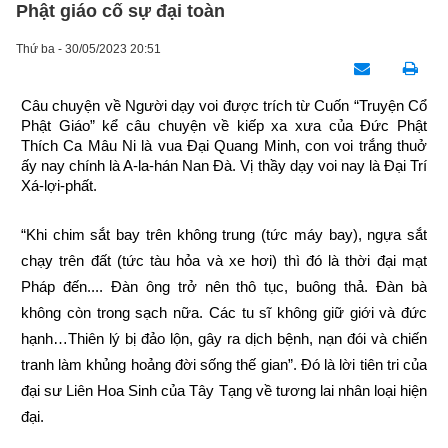
Phật giáo cố sự đại toàn
Thứ ba - 30/05/2023 20:51
Câu chuyện về Người dạy voi được trích từ Cuốn “Truyện Cổ 
Phật Giáo” kể câu chuyện về kiếp xa xưa của Đức Phật 
Thích Ca Mâu Ni là vua Đại Quang Minh, con voi trắng thuở 
ấy nay chính là A-la-hán Nan Đà. Vị thầy dạy voi nay là Đại Trí 
Xá-lợi-phất.
“Khi chim sắt bay trên không trung (tức máy bay), ngựa sắt 
chạy trên đất (tức tàu hỏa và xe hơi) thì đó là thời đại mạt 
Pháp đến.... Đàn ông trở nên thô tục, buông thả. Đàn bà 
không còn trong sạch nữa. Các tu sĩ không giữ giới và đức 
hạnh…Thiên lý bị đảo lộn, gây ra dịch bệnh, nạn đói và chiến 
tranh làm khủng hoảng đời sống thế gian”. Đó là lời tiên tri của 
đại sư Liên Hoa Sinh của Tây Tạng về tương lai nhân loại hiện 
đại.