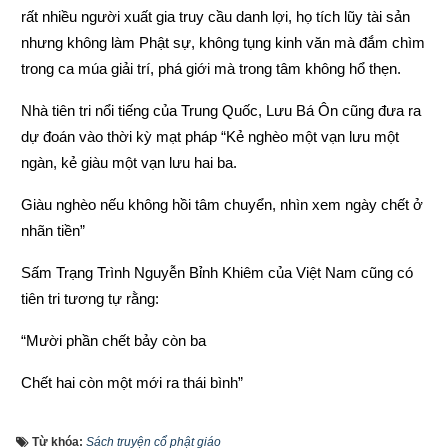
rất nhiều người xuất gia truy cầu danh lợi, họ tích lũy tài sản 
nhưng không làm Phật sự, không tụng kinh văn mà đắm chìm 
trong ca múa giải trí, phá giới mà trong tâm không hổ thẹn.
Nhà tiên tri nổi tiếng của Trung Quốc, Lưu Bá Ôn cũng đưa ra 
dự đoán vào thời kỳ mạt pháp “Kẻ nghèo một vạn lưu một 
ngàn, kẻ giàu một vạn lưu hai ba.
Giàu nghèo nếu không hồi tâm chuyển, nhìn xem ngày chết ở 
nhãn tiền”
Sấm Trạng Trình Nguyễn Bỉnh Khiêm của Việt Nam cũng có 
tiên tri tương tự rằng:
“Mười phần chết bảy còn ba
Chết hai còn một mới ra thái bình”
“Người làm việc thiện thì được thấy, kẻ làm việc ác không 
Từ khóa:
Sách truyện cổ phật giáo