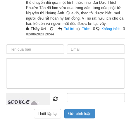
thể chuyển đổi qua một hình thức như Đại Đức Thích
Phước Tấn đã làm vừa qua trong đám tang của phật tử
Nguyễn thị Hoàng Ánh. Qua đó, theo tôi được biết, mọi
Ngày cần xem
người đều rất hoan hỷ tán đồng. Vì nó rất hữu ích cho cả
hai: kẻ còn và người mất đều được lợi lạc vậy.
Ngày khởi sự (DL)
Thầy Uri
0
0
Trả lời
Thích
Không thích
Giờ khởi sự
02/08/2023 20:44
Xem ngày
Tác giả bài viết:
Thầy Uri – Tổng biên tập chuyên mục giác ngộ
Nguồn tin:
Trích từ cuốn Sách Truyện cổ phật giáo