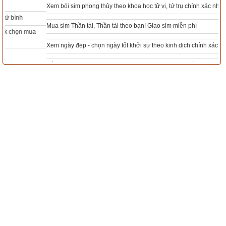
Xem bói sim phong thủy theo khoa học tử vi, tứ trụ chính xác nhất
Mua sim Thần tài, Thần tài theo bạn! Giao sim miễn phí
Xem ngày đẹp - chọn ngày tốt khởi sự theo kinh dịch chính xác nhất
Tổng Kho Sim Năm sinh 0x - 9x - 8x -7x -6x giá rẻ nhất thị trường - Click xem
ngay