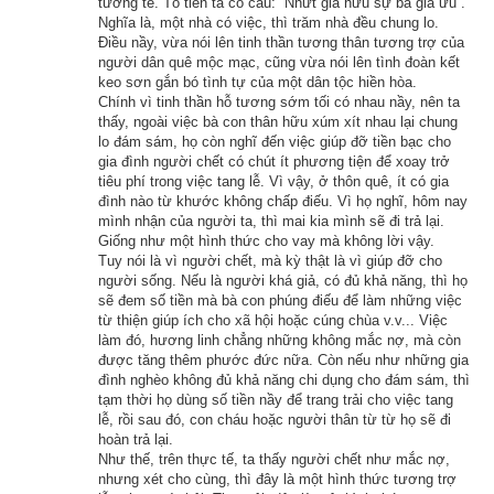
tương tế. Tổ tiên ta có câu: “Nhứt gia hữu sự bá gia ưu”.
Nghĩa là, một nhà có việc, thì trăm nhà đều chung lo.
hãy dùng nước trong bình của ta mà cung kính dâng lên cho 
Điều nầy, vừa nói lên tinh thần tương thân tương trợ của
chư tăng.
người dân quê mộc mạc, cũng vừa nói lên tình đoàn kết
keo sơn gắn bó tình tự của một dân tộc hiền hòa.
Chính vì tinh thần hỗ tương sớm tối có nhau nầy, nên ta
Lão tỳ-kheo nghe lời giáo huấn của Như Lai, tính lấy bình 
thấy, ngoài việc bà con thân hữu xúm xít nhau lại chung
nước nhưng nghiệp tội đã quá sâu dày, nên tay mới chạm 
lo đám sám, họ còn nghĩ đến việc giúp đỡ tiền bạc cho
bình, thì nước trong bình đang đầy ắp bỗng không cánh mà 
gia đình người chết có chút ít phương tiện để xoay trở
tiêu phí trong việc tang lễ. Vì vậy, ở thôn quê, ít có gia
bay đi hết. Lão tỳ-kheo rất buồn phiền, thấy mình như sắp đọa 
đình nào từ khước không chấp điếu. Vì họ nghĩ, hôm nay
xuống cõi ngạ quỷ tới nơi rồi! Ông lại đi tìm Như Lai, cầu xin 
mình nhận của người ta, thì mai kia mình sẽ đi trả lại.
Giống như một hình thức cho vay mà không lời vậy.
Ngài thương xót chỉ giáo cho. Như Lai dạy:
Tuy nói là vì người chết, mà kỳ thật là vì giúp đỡ cho
người sống. Nếu là người khá giả, có đủ khả năng, thì họ
– Bây giờ ông ở giữa tăng chúng, giữ tâm ý cho thật thành 
sẽ đem số tiền mà bà con phúng điếu để làm những việc
từ thiện giúp ích cho xã hội hoặc cúng chùa v.v... Việc
kính, lấy nước thanh tịnh nhất, trong sạch nhất mà cúng 
làm đó, hương linh chẳng những không mắc nợ, mà còn
dường chư tăng, thì mới thoát được nỗi thống khổ của loài 
được tăng thêm phước đức nữa. Còn nếu như những gia
ngạ quỷ này.
đình nghèo không đủ khả năng chi dụng cho đám sám, thì
tạm thời họ dùng số tiền nầy để trang trải cho việc tang
lễ, rồi sau đó, con cháu hoặc người thân từ từ họ sẽ đi
Lão tỳ-kheo vâng lời và tin tưởng Như Lai, sinh tâm đại hoan 
hoàn trả lại.
hỉ, lại còn nương vào sức của Phật nên ở đâu cũng tìm được 
Như thế, trên thực tế, ta thấy người chết như mắc nợ,
nhưng xét cho cùng, thì đây là một hình thức tương trợ
nước sạch, nước trong. Từ đó, ngày ngày ông mang nước 