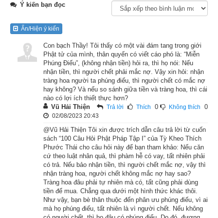
Ý kiến bạn đọc
Lúc đức Phật Thích-ca Mâu-ni ở tinh xá Kỳ Viên trong thành 
Xá Vệ thuyết pháp độ sinh, thì trong ngôi thành lớn ấy có ông 
Ẩn/Hiện ý kiến
trưởng giả nọ sinh được một cậu con trai rất kỳ diệu.
Con bạch Thầy! Tôi thấy có một vài đám tang trong giới
Lúc cậu ra đời thì có nước cam lồ từ trên trời tuôn xuống, và 
Phật tử của mình, thân quyến có viết cáo phó là: “Miễn
Phúng Điếu”, (không nhận tiền) hỏi ra, thì họ nói: Nếu
thiên nhạc tuyệt diệu trổi lên khúc hoan ca. Cha mẹ cậu mừng 
nhận tiền, thì người chết phải mắc nợ. Vậy xin hỏi: nhận
rỡ quá, mời thầy chiêm tinh về bốc cho đứa bé hy hữu ấy một 
tràng hoa người ta phúng điếu, thì người chết có mắc nợ
hay không? Và nếu so sánh giữa tiền và tràng hoa, thì cái
quẻ. Thầy chiêm tinh bốc xong, khen ngợi rằng:
nào có lợi ích thiết thực hơn?
Vũ Hải Thiện
0
0
Trả lời
Thích
Không thích
– Đứa bé này ra đời có cam lồ, thiên nhạc chào mừng, đó là 
02/08/2023 20:43
vì sau này cậu sẽ là phúc tinh của nhân loại, nếu được xuất 
@Vũ Hải Thiện Tôi xin được trích dẫn câu trả lời từ cuốn
gia học đạo, chắc chắn sẽ thành một vị thánh!
sách “100 Câu Hỏi Phật Pháp Tập I” của Tỳ Kheo Thích
Phước Thái cho câu hỏi này để bạn tham khảo: Nếu căn
cứ theo luật nhân quả, thì phàm hễ có vay, tất nhiên phải
Nghe những lời ấy cha mẹ cậu rất đẹp lòng, đặt tên cho cậu là 
có trả. Nếu bảo nhận tiền, thì người chết mắc nợ, vậy thì
Da Xỉ Mật Đa, tối ngày cưng chìu, cung phụng đủ thứ. Nhưng 
nhận tràng hoa, người chết không mắc nợ hay sao?
kỳ lạ thay, đứa bé này không cần bú sữa. Khi đói, giữa những 
Tràng hoa đâu phải tự nhiên mà có, tất cũng phải dùng
tiền để mua. Chẳng qua dưới một hình thức khác thôi.
kẽ ngón tay của cậu có một giòng sữa trắng tự nhiên chảy ra, 
Như vậy, bạn bè thân thuộc đến phân ưu phúng điếu, vì ai
nuôi cho cậu dần dần lớn mập. Lúc còn bé, cậu thông minh dị 
mà họ phúng điếu, tất nhiên là vì người chết. Nếu không
có người chết, thì họ đâu có phúng điếu. Do đó, đương