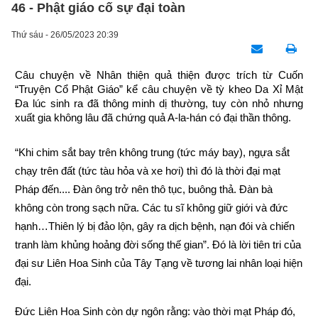
46 - Phật giáo cố sự đại toàn
Thứ sáu - 26/05/2023 20:39
Câu chuyện về Nhân thiện quả thiện được trích từ Cuốn 
“Truyện Cổ Phật Giáo” kể câu chuyện về tỳ kheo Da Xỉ Mật 
Đa lúc sinh ra đã thông minh dị thường, tuy còn nhỏ nhưng 
xuất gia không lâu đã chứng quả A-la-hán có đại thần thông.
“Khi chim sắt bay trên không trung (tức máy bay), ngựa sắt 
chạy trên đất (tức tàu hỏa và xe hơi) thì đó là thời đại mạt 
Pháp đến.... Đàn ông trở nên thô tục, buông thả. Đàn bà 
không còn trong sạch nữa. Các tu sĩ không giữ giới và đức 
hạnh…Thiên lý bị đảo lộn, gây ra dịch bệnh, nạn đói và chiến 
tranh làm khủng hoảng đời sống thế gian”. Đó là lời tiên tri của 
đại sư Liên Hoa Sinh của Tây Tạng về tương lai nhân loại hiện 
đại.
Đức Liên Hoa Sinh còn dự ngôn rằng: vào thời mạt Pháp đó, 