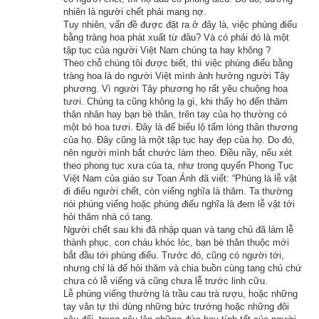
thường, cung cách siêu phàm.
nhiên là người chết phải mang nợ.
Tuy nhiên, vấn đề được đặt ra ở đây là, việc phúng điếu
Có một hôm cậu đến tinh xá Kỳ Viên, thấy đức Phật với 32 
bằng tràng hoa phát xuất từ đâu? Và có phải đó là một
tập tục của người Việt Nam chúng ta hay không ?
tướng tốt và 80 vẻ đẹp, thân phóng hào quang sáng ngời, Da 
Theo chỗ chúng tôi được biết, thì việc phúng điếu bằng
Xỉ Mật Đa hoan hỉ vô cùng, liền chạy đến đảnh lễ đức Phật và 
tràng hoa là do người Việt mình ảnh hưởng người Tây
xin Ngài thu nhận mình làm đệ tử. Đức Phật từ bi nhận lời, 
phương. Vì người Tây phương họ rất yêu chuộng hoa
tươi. Chúng ta cũng không lạ gì, khi thấy họ đến thăm
cho phép Da Xỉ Mật Đa được xuống tóc xuất gia.
thân nhân hay bạn bè thân, trên tay của họ thường có
một bó hoa tươi. Đây là để biểu lộ tấm lòng thân thương
Tuy còn nhỏ tuổi, nhưng cậu tu hành tinh chuyên, chẳng bao 
của họ. Đây cũng là một tập tục hay đẹp của họ. Do đó,
nên người mình bắt chước làm theo. Điều nầy, nếu xét
lâu chứng quả A-la-hán, có đại thần thông, được người, trời 
theo phong tục xưa của ta, như trong quyển Phong Tục
kính phục.
Việt Nam của giáo sư Toan Ánh đã viết: “Phúng là lễ vật
đi điếu người chết, còn viếng nghĩa là thăm. Ta thường
Những vị đệ tử khác của đức Phật lớn tuổi hơn cậu hay xuất 
nói phúng viếng hoặc phúng điếu nghĩa là đem lễ vật tới
hỏi thăm nhà có tang.
gia trước cậu đều không bì kịp, nên mọi người lấy làm lạ, liền 
Người chết sau khi đã nhập quan và tang chủ đã làm lễ
đến thưa thỉnh đức Phật.
thành phục, con cháu khóc lóc, bạn bè thân thuộc mới
bắt đầu tới phúng điếu. Trước đó, cũng có người tới,
nhưng chỉ là để hỏi thăm và chia buồn cùng tang chủ chứ
Đức Phật thuyết cho mọi người nghe nguyên do như sau:
chưa có lễ viếng và cũng chưa lễ trước linh cữu.
Lễ phúng viếng thường là trầu cau trà rượu, hoặc những
– Lúc Như Lai Ca Diếp còn tại thế, có một vị thân sĩ ở nước 
tay văn tự thì dùng những bức trướng hoặc những đôi
Ba La Nại, tuổi đã lớn mới xuất gia học đạo, nhưng lại giải đãi 