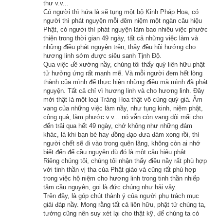
thư v.v...
mà còn có nhiều tính năng nâng cao khác như
xem ngày 
Có người thì hứa là sẽ tụng một bộ Kinh Pháp Hoa, có
người thì phát nguyện mỗi đêm niệm một ngàn câu hiệu
xung khắc với tuổi
,
xem ngày theo Kinh Kim Phù
,
Xem ngày 
Phật, có người thì phát nguyện làm bao nhiêu việc phước
theo Lục Diệu
,
xem ngày theo Đổng Công tuyển nhật (12 
thiện trong thời gian 49 ngày, tất cả những việc làm và
những điều phát nguyện trên, thảy đều hồi hướng cho
trực)
,
Bành Tổ kỵ nhật
,
xem ngày xuất hành theo Khổng Minh
,
hương linh sớm được siêu sanh Tịnh Độ.
chọn hướng tốt xuất hành
,
xem giờ tốt theo Lý Thuần Phong
, 
Qua việc đề xướng nầy, chúng tôi thấy quý liên hữu phật
tử hưởng ứng rất mạnh mẽ. Và mỗi người đem hết lòng
Quỷ Cốc Tử, xem ngày tốt xấu theo dân gian…nên vinh dự 
thành của mình để thực hiện những điều mà mình đã phát
được độc giả bình chọn là phần mềm lịch vạn niên số 1 hiện 
nguyện. Tất cả chỉ vì hương linh và cho hương linh. Đây
nay. Phiên bản
lịch vạn niên 2023
 hoàn toàn mới của chúng tôi 
mới thật là một loại Tràng Hoa thật vô cùng quý giá. Âm
vang của những việc làm nầy, như tụng kinh, niệm phật,
không những giao diện đẹp, dễ sử dụng mà còn luận giải 
công quả, làm phước v.v... nó vẫn còn vang dội mãi cho
chính xác và chi tiết từng mục giúp độc giả dễ dàng lựa chọn 
đến trải qua hết 49 ngày, chớ không như những đám
khác, là khi bạn bè hay đồng đạo đưa đám xong rồi, thì
được ngày tốt, giờ đẹp để khởi sự công việc. Hãy thử một lần 
người chết sẽ đi vào trong quên lãng, không còn ai nhớ
để cảm nhận sự khác biệt so với các phần mềm lịch vạn sự 
biết đến để cầu nguyện dù đó là một câu hiệu phật.
Riêng chúng tôi, chúng tôi nhận thấy điều nầy rất phù hợp
khác.
với tinh thần vị tha của Phật giáo và cũng rất phù hợp
trong việc hộ niệm cho hương linh trong tinh thần nhiếp
tâm cầu nguyện, gọi là đức chúng như hải vậy.
Trên đây, là góp chút thành ý của người phụ trách mục
giải đáp nầy. Mong rằng tất cả liên hữu, phật tử chúng ta,
Lịch vạn niên - Chọn giờ tốt ngày đẹp
tưởng cũng nên suy xét lại cho thật kỹ, để chúng ta có