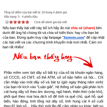
được xem.
Trên đời có người hành Đại Thiện, gặp kiếp nạn này cũng bình 
Tổng số điểm của bài viết là: 20 trong 4 đánh giá
Xếp hạng:
an”
5
-
4
phiếu bầu
Click để đánh giá bài viết
Nếu bạn thấy bài viết này bổ ích hãy ấn nút 
chia sẻ (share) 
bên 
dưới để ủng hộ chúng tôi và chia sẻ kiến thức hay cho bạn bè 
của bạn. Đừng quên truy cập fanpage
“
Xemvm.com
” để cập nhật 
các bài viết và các chương trình khuyến mãi mới nhất. Cám ơn 
bạn rất nhiều!
Phần mềm xem bói dãy số bất kỳ của số tài khoản ngân hàng, 
số CCCD, số CMT, số thẻ ATM, số sổ bảo hiểm xã hội… Chỉ 
cần nhập vào một dãy số và bát tự (giờ ngày tháng năm sinh) 
của bạn rồi kích vào “Luận giải”, hệ thống sẽ luận giải phân tích 
cát hung dãy số theo âm dương, ngũ hành, thiên thời (vận khí), 
Như vậy chúng ta đang sống trong thời gian cuối cùng của 
phối quẻ theo mai hoa dịch số để tính ra quẻ chủ, quẻ hỗ, quẻ 
biến, hào động, tính tổng nút dãy số, tính hung cát 4 số cuối 
thời kỳ mạt pháp khi mà đạo đức nhân loại suy đồi, bại hoại 
theo 81 linh số… Hãy thử một lần để cảm nhận sự khác biệt so 