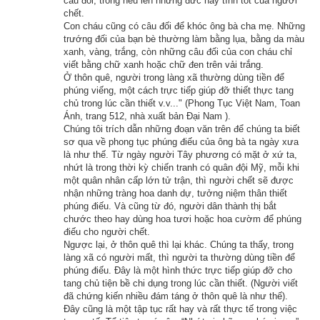
câu đối, trong nêu lên những đức hay tính tốt của người
chết.
lười biếng, không chịu tinh tiến, thân lại thường hay mang 
Con cháu cũng có câu đối để khóc ông bà cha mẹ. Những
bệnh. Các thầy thuốc thấy ông gầy yếu, bèn khuyên ông nên 
trướng đối của bạn bè thường làm bằng lụa, bằng da màu
xanh, vàng, trắng, còn những câu đối của con cháu chỉ
uống nhiều dầu tô (dầu tô là một loại chất bổ giúp cho thân thể 
viết bằng chữ xanh hoặc chữ đen trên vải trắng.
cường tráng). Lão tỳ-kheo này nghe lời thầy thuốc, ráng sức 
Ở thôn quê, người trong làng xã thường dùng tiền để
phúng viếng, một cách trực tiếp giúp đỡ thiết thực tang
uống dầu tô cho nhiều, tới nửa đêm thì chất thuốc phát tác, 
chủ trong lúc cần thiết v.v..." (Phong Tục Việt Nam, Toan
ông vừa nóng vừa khát, muốn uống chút nước thì trong bát 
Ánh, trang 512, nhà xuất bản Đại Nam ).
Chúng tôi trích dẫn những đoạn văn trên để chúng ta biết
không có lấy nửa giọt cho ông uống. Chạy ra giếng, giếng đã 
sơ qua về phong tục phúng điếu của ông bà ta ngày xưa
cạn khô. Chạy ra bờ sông, thì gặp lúc hạn hán đã lâu, nên chỉ 
là như thế. Từ ngày người Tây phương có mặt ở xứ ta,
thấy đáy sông.
nhứt là trong thời kỳ chiến tranh có quân đội Mỹ, mỗi khi
một quân nhân cấp lớn tử trận, thì người chết sẽ được
nhận những tràng hoa danh dự, tưởng niệm thân thiết
Ông đi tìm khắp nơi mà không tìm đâu ra nước, khát chịu gần 
phúng điếu. Và cũng từ đó, người dân thành thị bắt
hết nổi. Lúc ấy ông như tỉnh ngộ, biết rằng đây là quả báo từ 
chước theo hay dùng hoa tươi hoặc hoa cườm để phúng
điếu cho người chết.
quá khứ chiêu cảm, nên ông nhẫn chịu khát cho qua đêm ấy. 
Ngược lại, ở thôn quê thì lại khác. Chúng ta thấy, trong
Ngày hôm sau ông tìm tới Như Lai Ca Diếp cầu cứu. Như Lai 
làng xã có người mất, thì người ta thường dùng tiền để
phúng điếu. Đây là một hình thức trực tiếp giúp đỡ cho
thấy ông đáng thương, bèn nói với ông rằng:
tang chủ tiện bề chi dụng trong lúc cần thiết. (Người viết
đã chứng kiến nhiều đám táng ở thôn quê là như thế).
– Cái khổ của ông hôm nay không khác gì cái khổ của loài 
Đây cũng là một tập tục rất hay và rất thực tế trong việc
ngạ quỷ, nếu biết sám hối thì còn cứu vãn được. Bây giờ ông 