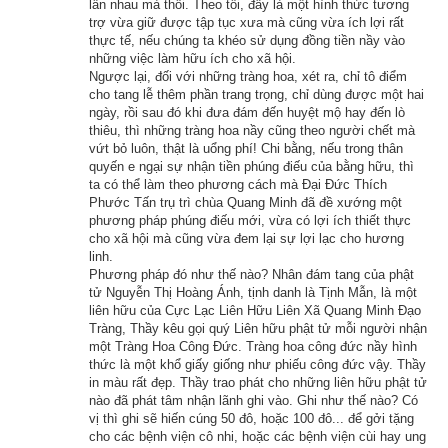
lẫn nhau mà thôi. Theo tôi, đây là một hình thức tương
sạch đến cung cấp cho tăng đoàn, mãi cho đến lúc tuổi thật 
trợ vừa giữ được tập tục xưa mà cũng vừa ích lợi rất
thực tế, nếu chúng ta khéo sử dụng đồng tiền nầy vào
cao mới tạ thế.
những việc làm hữu ích cho xã hội.
Ngược lại, đối với những tràng hoa, xét ra, chỉ tô điểm
Nhờ công đức cúng dường nước cho chư tăng như thế nên 
cho tang lễ thêm phần trang trọng, chỉ dùng được một hai
sinh ra đời này mới tự nhiên có sữa thanh tịnh mà uống, và 
ngày, rồi sau đó khi đưa đám đến huyệt mộ hay đến lò
thiêu, thì những tràng hoa nầy cũng theo người chết mà
mới được gặp Phật, được hóa độ rất mau chóng.
vứt bỏ luôn, thật là uổng phí! Chi bằng, nếu trong thân
quyến e ngại sự nhận tiền phúng điếu của bằng hữu, thì
Này chư tỳ-kheo, lão tỳ-kheo bệnh hoạn kia, nay chính là Da 
ta có thể làm theo phương cách mà Đại Đức Thích
Phước Tấn trụ trì chùa Quang Minh đã đề xướng một
Xỉ Mật Đa vậy.
phương pháp phúng điếu mới, vừa có lợi ích thiết thực
cho xã hội mà cũng vừa đem lại sự lợi lạc cho hương
Mọi người muốn tìm cầu hạnh phúc, nên thường cúng dường 
linh.
Phật và Tăng, trồng nhân thiện thì tự nhiên sẽ hái được quả 
Phương pháp đó như thế nào? Nhân đám tang của phật
tử Nguyễn Thị Hoàng Ánh, tịnh danh là Tịnh Mẫn, là một
thiện.
liên hữu của Cực Lạc Liên Hữu Liên Xã Quang Minh Đạo
Tràng, Thầy kêu gọi quý Liên hữu phật tử mỗi người nhận
Hãy ủng hộ website bằng cách truy cập lịch vạn niên trên 
một Tràng Hoa Công Đức. Tràng hoa công đức nầy hình
thức là một khổ giấy giống như phiếu công đức vậy. Thầy
xemvm.com. Lịch vạn niên của chúng tôi không chỉ có các 
in màu rất đẹp. Thầy trao phát cho những liên hữu phật tử
tính năng cơ bản như đổi lịch dương sang lịch âm,
lịch can 
nào đã phát tâm nhận lãnh ghi vào. Ghi như thế nào? Có
chi
,
lịch tiết khí
,
xem ngày giờ Hoàng Đạo – Hắc Đạo
, xem 
vị thì ghi sẽ hiến cúng 50 đô, hoặc 100 đô... để gởi tặng
cho các bệnh viện cô nhi, hoặc các bệnh viện cùi hay ung
ngày theo Ngọc hạp thông thư,
xem ngày theo nhị thập bát tú