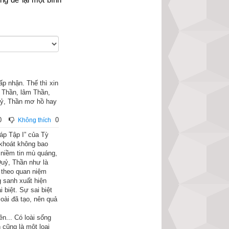
p nhận. Thế thì xin
ên Thần, lâm Thần,
Quỷ, Thần mơ hồ hay
0
0
Không thích
áp Tập I” của Tỳ
 khoát không bao
ần Bà Sa La nghe 
 niềm tin mù quáng,
Quỷ, Thần như là
, theo quan niệm
Ngài, nhưng nghĩ 
g sanh xuất hiện
 biệt. Sự sai biệt
hớ đã có lần chữa 
loài đã tạo, nên quả
ộ quần áo thượng 
n... Có loài sống
ới xứng đáng mặc 
 cũng là một loại