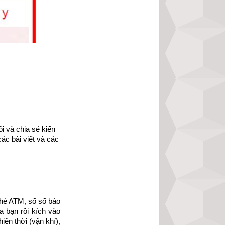
 và chia sẻ kiến 
ác bài viết và các 
hẻ ATM, số sổ bảo 
 bạn rồi kích vào 
ạo đức nhân loại 
ên thời (vận khí), 