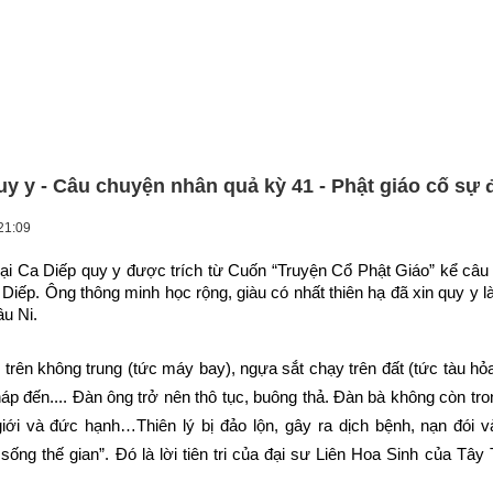
uy y - Câu chuyện nhân quả kỳ 41 - Phật giáo cố sự 
21:09
i Ca Diếp quy y được trích từ Cuốn “Truyện Cổ Phật Giáo” kể câu 
 Diếp. Ông thông minh học rộng, giàu có nhất thiên hạ đã xin quy y 
u Ni.
 trên không trung (tức máy bay), ngựa sắt chạy trên đất (tức tàu hỏa 
háp đến.... Đàn ông trở nên thô tục, buông thả. Đàn bà không còn tr
giới và đức hạnh…Thiên lý bị đảo lộn, gây ra dịch bệnh, nạn đói và
ống thế gian”. Đó là lời tiên tri của đại sư Liên Hoa Sinh của Tây 
.