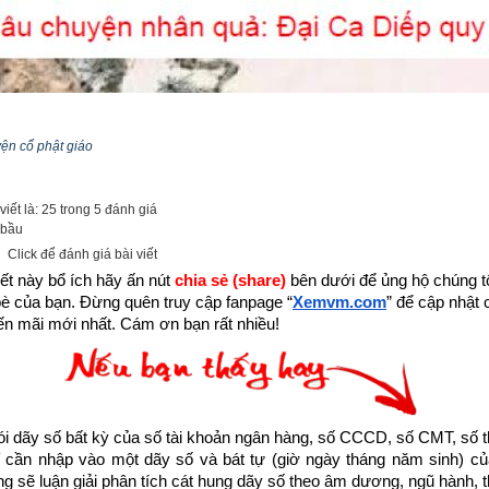
yện cổ phật giáo
iết là: 25 trong 5 đánh giá
 bầu
Click để đánh giá bài viết
ết này bổ ích hãy ấn nút 
chia sẻ (share) 
bên dưới để ủng hộ chúng tôi
bè của bạn. Đừng quên truy cập fanpage
“
Xemvm.com
” để cập nhật c
n mãi mới nhất. Cám ơn bạn rất nhiều!
dãy số bất kỳ của số tài khoản ngân hàng, số CCCD, số CMT, số t
cần nhập vào một dãy số và bát tự (giờ ngày tháng năm sinh) của
 đang sống trong thời gian cuối cùng của thời kỳ mạt pháp khi mà đ
ống sẽ luận giải phân tích cát hung dãy số theo âm dương, ngũ hành, thi