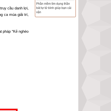
ruy cầu danh lợi, 
Tổng Kho Sim Năm sinh 0x -
9x - 8x -7x -6x giá rẻ nhất thị
ca múa giải trí, 
trường - Click xem ngay
t pháp “Kẻ nghèo 