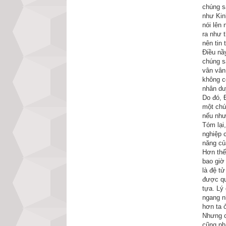
mà thôi. Ông đem 
chúng s
như Kin
nói lên
– Thế Tôn, từ kh
ra như 
thường nói, trên 
nên tin
tử của Thế Tôn t
Điều nầy
chúng s
giải thích như th
vân vân
giềng thưởng tặn
không c
nhân du
giống phúc đức. 
Do đó, 
rách rưới nữa.
một chú
nếu như
Tóm lại,
Đức Phật không h
nghiệp 
người đi truyền n
năng củ
Hơn thế
– Mặc quần áo, k
bao giờ
là đệ tử
trùng bằng ánh s
được qu
điều không phải,
tựa. Lý 
ngang n
pháp.
hơn ta 
Nhưng c
Lời đức Phật đượ
cũng phả