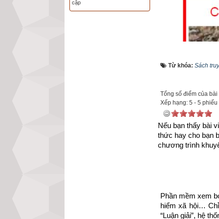
cập
Từ khóa:
Sách tru
Tổng số điểm của bài v
Xếp hạng:
5
-
5
phiếu
Nếu bạn thấy bài vi
thức hay cho bạn 
chương trình khuyế
Phần mềm xem bói 
hiểm xã hội… Chỉ 
Như vậy chúng ta
“Luận giải”, hệ th