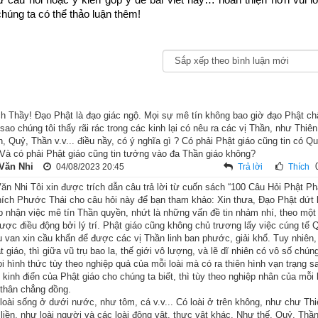
húng ta có thể thảo luận thêm!
h Thầy! Đạo Phật là đạo giác ngộ. Mọi sự mê tín không bao giờ đạo Phật chấ
 sao chúng tôi thấy rãi rác trong các kinh lại có nêu ra các vị Thần, như Thi
n, Quỷ, Thần v.v... điều nầy, có ý nghĩa gì ? Có phải Phật giáo cũng tin có 
Và có phải Phật giáo cũng tin tưởng vào đa Thần giáo không?
Văn Nhi
04/08/2023 20:45
Trả lời
Thích
n Nhi Tôi xin được trích dẫn câu trả lời từ cuốn sách “100 Câu Hỏi Phật Ph
ích Phước Thái cho câu hỏi này để bạn tham khảo: Xin thưa, Đạo Phật dứt
Phật thị hiện tướng bệnh, ngài lặng lẽ nghỉ ngơi tịnh dưỡng. Vua T
p nhận việc mê tín Thần quyền, nhứt là những vấn đề tin nhảm nhí, theo một
ự y là Kỳ Bà đi gặp Thế Tôn để trị bệnh cho Ngài.
ược điều động bởi lý trí. Phật giáo cũng không chủ trương lấy việc cúng tế 
u van xin cầu khẩn để được các vị Thần linh ban phước, giải khổ. Tuy nhiên
lành bệnh, ngự y Kỳ Bà cứ muốn đem một lễ vật nào để cúng dường 
 giáo, thì giữa vũ trụ bao la, thế giới vô lượng, và lẽ dĩ nhiên có vô số chún
 hình thức tùy theo nghiệp quả của mỗi loài mà có ra thiên hình vạn trạng sai
, ông không biết phải tặng lễ vật nào mới thích hợp. Cuối cùng, ông n
 kinh điển của Phật giáo cho chúng ta biết, thì tùy theo nghiệp nhân của mỗi 
c láng giềng, và vị vua này đã đền ơn ông bằng cách tặng một b
 thân chẳng đồng.
loài sống ở dưới nước, như tôm, cá v.v... Có loài ở trên không, như chư Thiê
uần áo này ngoài những bậc đế vương ra thì duy chỉ có đức Phật m
 liền, như loài người và các loài động vật, thực vật khác. Như thế, Quỷ, Thần