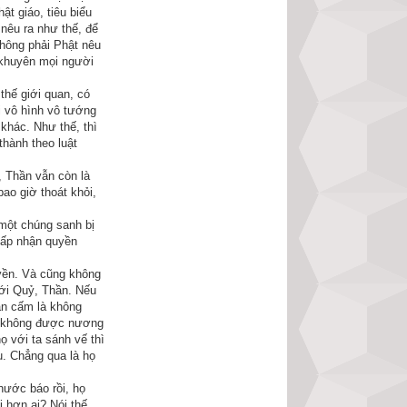
t giáo, tiêu biểu
nêu ra như thế, để
không phải Phật nêu
 chuyện. Thế Tôn 
 khuyên mọi người
on thấy các vị đệ 
 sĩ, con thấy có 
thế giới quan, có
i vô hình vô tướng
 do vua nước láng 
khác. Như thế, thì
rồng chút ít hạt 
hành theo luật
c quần áo dơ bẩn 
, Thần vẫn còn là
ao giờ thoát khỏi,
 một chúng sanh bị
h vui vẻ, và cho 
hấp nhận quyền
yền. Và cũng không
nh phải được khử 
với Quỷ, Thần. Nếu
răn cấm là không
ang trọng là một 
g không được nương
 cũng không đúng 
ọ với ta sánh vế thì
u. Chẳng qua là họ
hước báo rồi, họ
hiều quần áo đem 
i hơn ai? Nói thế,