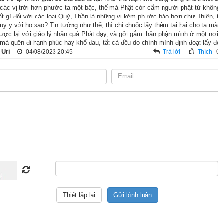
ỳ-kheo. Người cúng dường đức Phật và chư tỳ-kheo rất đông, nên t
 các vị trời hơn phước ta một bậc, thế mà Phật còn cấm người phật tử khô
tất gì đối với các loại Quỷ, Thần là những vị kém phước báo hơn chư Thiên, th
 phú hào.
uy y với họ sao? Tin tưởng như thế, thì chỉ chuốc lấy thêm tai hại cho ta mà
gược lại với giáo lý nhân quả Phật dạy, và gởi gắm thân phận mình ở một n
ên là Đại Ca Diếp, ở thôn Ma Ha Sa La Dà cách thành Vương Xá kh
 mà quên đi hạnh phúc hay khổ đau, tất cả đều do chính mình định đoạt lấy đ
 Uri
04/08/2023 20:45
Trả lời
Thích
ng, giàu có nhất thiên hạ, là nhân vật xuất chúng nhất của giai cấp B
háp tại tinh xá Trúc Lâm, ông đều đến nghe giảng. Cuối cùng tâm ôn
ủa Như Lai, ông còn nghĩ đến việc xuất gia theo Phật nữa.
ng về, ông vừa đến gần tháp Đa Tử ở thành Vương Xá, trong một v
á xum xuê giao nhau, thì lạ thay, đức Phật cũng đang ngồi ngay tại
 Phật trang nghiêm, uy nghi dường ấy, và thấy rằng không thể không 
à Như Lai chắp tay đảnh lễ xong, khẩn khoản cảm động mà nói:
bậc Thầy của con! Xin chấp nhận cho Đại Ca Diếp này quy y, từ nay Đ
tín tâm của Đại Ca Diếp nên nói:
g là đệ tử của ta, ta là thầy của ông. Trên thế gian này, nếu ai chưa