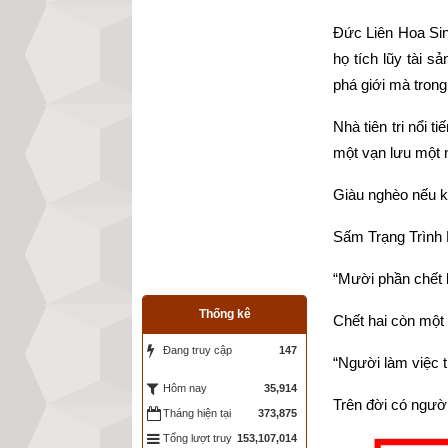
Đức Liên Hoa Sinh
họ tích lũy tài 
phá giới mà trong
Nhà tiên tri nổi
một vạn lưu một n
Giàu nghèo nếu k
Sấm Trạng Trình 
“Mười phần chết 
Thống kê
Chết hai còn một 
Đang truy cập
147
“Người làm việc 
35,914
Hôm nay
Trên đời có người
Tháng hiện tại
373,875
Tổng lượt truy
153,107,014