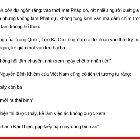
 còn dự ngôn rằng: vào thời mạt Pháp đó, rất nhiều người xuất gia t
sản nhưng không làm Phật sự, không tụng kinh văn mà đắm chìm trong 
 tâm không hổ thẹn.
 tiếng của Trung Quốc, Lưu Bá Ôn cũng đưa ra dự đoán vào thời kỳ mạ
gàn, kẻ giàu một vạn lưu hai ba.
hông hồi tâm chuyển, nhìn xem ngày chết ở nhãn tiền”
Nguyễn Bỉnh Khiêm của Việt Nam cũng có tiên tri tương tự rằng:
bảy còn ba
mới ra thái bình”
thiện thì được thấy, kẻ làm việc ác không được xem.
 hành Đại Thiện, gặp kiếp nạn này cũng bình an”