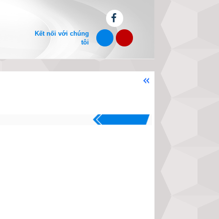
Kết nối với chúng
tôi
Chào mừng bạn đến với website xemvm
.