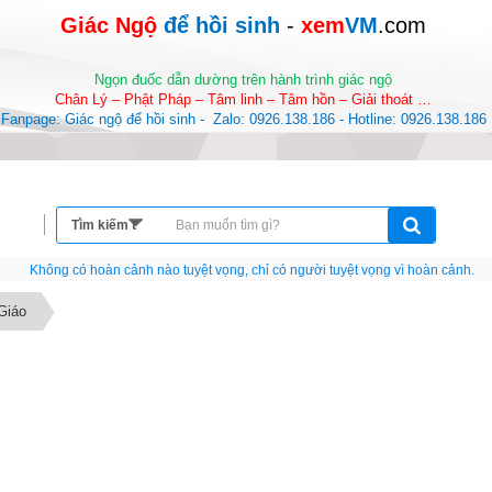
Giác Ngộ 
để hồi sinh
-
 xem
VM
.com
Ngọn đuốc dẫn dường trên hành trình giác ngộ
Chân Lý – Phật Pháp – Tâm linh – Tâm hồn – Giải thoát …
Fanpage: Giác ngộ để hồi sinh -  Zalo: 0926.138.186 - Hotline: 0926.138.186
Nếu như không chịu học tập thì cho dù đi vạn dặm đường cũng chỉ là anh đưa thư
Giáo