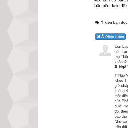
luận bên dưới để c
Ý kiến bạn đọc
Ẩn/Hiện ý kiến
Con bạc
hỏi: Tại
thọ Thầ
không? 
Ngô 
@Ngô Vă
Kheo Th
Có một hôm, đức 
giờ chấ
tin ấy, vội gọi ng
không đ
một điề
Khi đức Phật đã 
của Phật
dưới mọi
tới nghĩ lui hoài
đó, theo
bệnh cho vua nướ
báo thọ
Như có 
hảo hạng. Loại q
trên đất