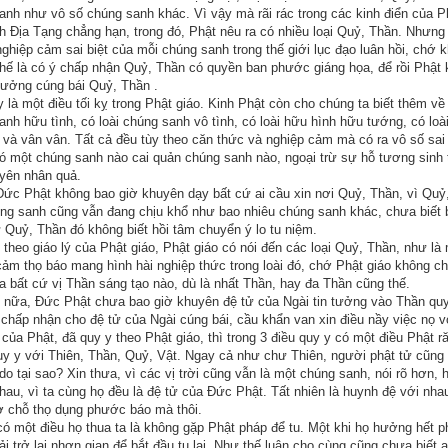
bộ quần áo nói trên dâng lên đức Phật và nói:
anh như vô số chúng sanh khác. Vì vậy mà rãi rác trong các kinh điển của Phậ
h Địa Tạng chẳng hạn, trong đó, Phật nêu ra có nhiều loại Quỷ, Thần. Nhưng 
 nghiệp cảm sai biệt của mỗi chúng sanh trong thế giới lục đạo luân hồi, chớ 
i con bái kiến Như Lai cho đến nay, trong lòng cứ thắc mắc một
thế là có ý chấp nhận Quỷ, Thần có quyền ban phước giáng họa, để rồi Phật
thế gian này thân thể của chúng ta khả dĩ đáng quý trọng, thế nhưng c
 tưởng cúng bái Quỷ, Thần .
hường mặc quần áo rách rưới, dơ bẩn. Đứng trên cương vị của một y
 là một điều tối kỵ trong Phật giáo. Kinh Phật còn cho chúng ta biết thêm về 
anh hữu tình, có loài chúng sanh vô tình, có loài hữu hình hữu tướng, có loà
ế nào đi nữa, làm như thế vẫn không hợp vệ sinh. Bộ quần áo này là
 và vân vân. Tất cả đều tùy theo căn thức và nghiệp cảm mà có ra vô số sai 
g cho con, xin cho con được đem cúng dường Phật, cho con được t
ó một chúng sanh nào cai quản chúng sanh nào, ngoại trừ sự hỗ tương sinh t
yên nhân quả.
Con cũng cúi xin Thế Tôn hãy nói với chư tỳ-kheo, từ nay đừng mặ
Đức Phật không bao giờ khuyên dạy bất cứ ai cầu xin nơi Quỷ, Thần, vì Quỷ
ng sanh cũng vẫn đang chịu khổ như bao nhiêu chúng sanh khác, chưa biết b
 Quỷ, Thần đó không biết hồi tâm chuyển ý lo tu niệm.
 theo giáo lý của Phật giáo, Phật giáo có nói đến các loại Quỷ, Thần, như là
ề cố chấp vào một điều gì, nên đón nhận ý kiến của Kỳ Bà một các
cảm thọ báo mang hình hài nghiệp thức trong loài đó, chớ Phật giáo không c
ói với chư đệ tử tỳ-kheo rằng:
a bất cứ vị Thần sáng tạo nào, dù là nhất Thần, hay đa Thần cũng thế.
 nữa, Đức Phật chưa bao giờ khuyên đệ tử của Ngài tin tưởng vào Thần qu
hông cần biết cũ hay mới, đều phải đơn sơ và sạch sẽ, và nhất đị
 chấp nhận cho đệ tử của Ngài cúng bái, cầu khẩn van xin điều nầy việc nọ 
 của Phật, đã quy y theo Phật giáo, thì trong 3 điều quy y có một điều Phật 
áng mặt trời. Nếu như tham đắm ưa thích những bộ quần áo đẹp đẽ s
y y với Thiên, Thần, Quỷ, Vật. Ngay cả như chư Thiên, người phật tử cũn
 thì mặc y phục dơ bẩn rách rưới để tỏ ra mình là người học đạo
do tại sao? Xin thưa, vì các vị trời cũng vẫn là một chúng sanh, nói rõ hơn, h
hau, vì ta cùng họ đều là đệ tử của Đức Phật. Tất nhiên là huynh đệ với nha
ở chỗ thọ dụng phước báo mà thôi.
ó một điều họ thua ta là không gặp Phật pháp để tu. Một khi họ hưởng hết p
c truyền ra rồi, dân chúng thành Vương Xá bèn tranh nhau may rất n
i trở lại nhơn gian để bắt đầu tu lại. Như thế luận cho cùng cũng chưa biết a