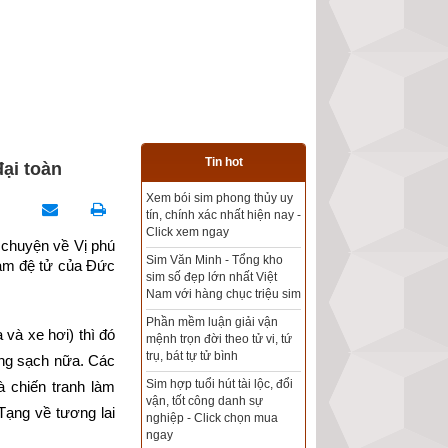
Tin hot
đại toàn
Tổng kho sim phong thủy -
Sim hợp tuổi - Sim hợp
mệnh giá rẻ nhất thị trường
chuyện về Vị phú 
làm đệ tử của Đức 
Xem bói sim phong thủy
theo khoa học tử vi, tứ trụ
chính xác nhất
và xe hơi) thì đó 
Mua sim Thần tài, Thần tài
ong sạch nữa. Các 
theo bạn! Giao sim miễn phí
 chiến tranh làm 
Xem ngày đẹp - chọn ngày
Tạng về tương lai 
tốt khởi sự theo kinh dịch
chính xác nhất