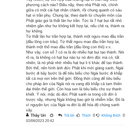
phương cách nào? Điều nầy, theo nhà Phật nói, chính
trai khoẻ mạnh.
giữa có một cái hạt nhân chánh, rồi chung quanh có sáu
hạt vi trần phụ. Chung lại, theo danh từ chuyên môn của
Đức Phật vừa nói như thế xong, quả nhiên công chúa bình an 
Phật giáo gọi là thất lân hư trần. Tức là 7 hạt bụi rất nhỏ
nhiệm gần như hư không kết hợp lại, nếu chẻ ra, thành ra
sinh hạ được một cậu con trai mạnh khoẻ. Chồng bà trở về 
hư không.
nhà, thấy con trai mới sinh, nói rằng thật là không thể nghĩ 
Từ thất lân hư trần hợp lại, thành một ngưu mao đầu trần
(đầu lông con trâu). Từ thất ngưu mao đầu trần hợp lại,
bàn! Ông cảm thấy uy thần của Như Lai thật là hy hữu, không 
thành một thố mao đầu trần (đầu lông con thỏ) v.v..
sao nói hết!
Như vậy, con số 7 có ra là do nhiều hạt bụi tạo thành. Nói
rõ ra, là không có hạt bụi nào tự nó đơn độc mà có, tất
Công chúa Tu Ba Bà Sa sinh xong, muốn cúng dường đức 
nhiên, là nó phải nhờ nhiều hạt bụi li ti khác để tạo thành.
Bởi thế, nên hình ảnh đức Phật khi mới giáng sanh, Ngài
Phật và chư đệ tử của Ngài trong suốt 7 ngày, nên lại nhờ 
bước đi bảy bước là để tiêu biểu cho Ngài bước đi khắp
chồng đi thỉnh mời Thế Tôn.
tất cả mọi nơi trên thế giới. Đồng thời cũng để tiêu biểu
cho pháp âm của Ngài nói ra vang dội khắp cả tam thiên
đại thiên thế giới. Còn hoa sen là tiêu biểu cho sự thanh
Lúc ấy đức Phật cùng chư đệ tử đang ở nhà một vị đồ đệ của 
khiết. Ý nói, mặc dù đức Phật sanh ra trong cõi đời ô
tôn giả Đại Mục-kiền-liên thọ cúng. Muốn cho Tu Ba Bà Sa 
trược nầy, nhưng Ngài không bao giờ bị nhiễm trần. Đó là
được cơ hội cúng dường, nên Thế Tôn sai người đến nhà tôn 
vì nguyện lực của Ngài ra đời là để hóa độ chúng sanh
vậy.
giả, nói với tôn giả hãy nhận lời mời, rồi cùng chư tỳ-kheo đến 
Thầy Uri
0
0
Trả lời
Thích
Không thích
nhà bà Tu Ba Bà Sa thọ cúng trong suốt 7 ngày. Đến ngày thứ 
02/08/2023 20:42
bảy, Tu Ba Bà Sa chưng diện cho con trai là thái tử Tất Bà Lợi, 