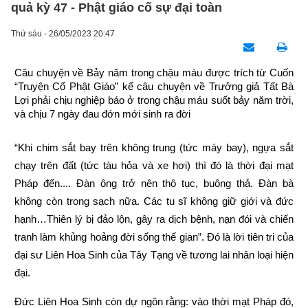
quả kỳ 47 - Phật giáo cố sự đại toàn
Thứ sáu - 26/05/2023 20:47
Câu chuyện về Bảy năm trong chậu máu được trích từ Cuốn 
“Truyện Cổ Phật Giáo” kể câu chuyện về Trưởng giả Tất Bà 
Lợi phải chịu nghiệp báo ở trong chậu máu suốt bảy năm trời, 
và chịu 7 ngày đau đớn mới sinh ra đời
“Khi chim sắt bay trên không trung (tức máy bay), ngựa sắt 
chạy trên đất (tức tàu hỏa và xe hơi) thì đó là thời đại mạt 
Pháp đến.... Đàn ông trở nên thô tục, buông thả. Đàn bà 
không còn trong sạch nữa. Các tu sĩ không giữ giới và đức 
hạnh…Thiên lý bị đảo lộn, gây ra dịch bệnh, nạn đói và chiến 
tranh làm khủng hoảng đời sống thế gian”. Đó là lời tiên tri của 
đại sư Liên Hoa Sinh của Tây Tạng về tương lai nhân loại hiện 
đại.
Đức Liên Hoa Sinh còn dự ngôn rằng: vào thời mạt Pháp đó, 