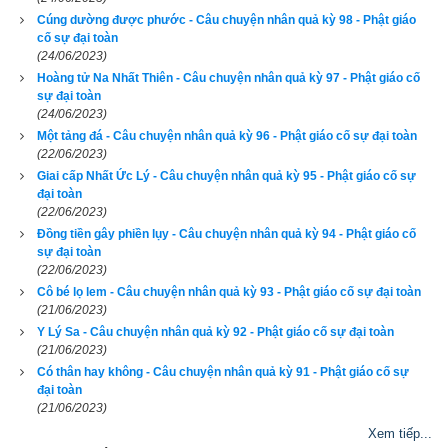
Cúng dường được phước - Câu chuyện nhân quả kỳ 98 - Phật giáo
cố sự đại toàn
– Bạch Thế Tôn! Cho con 7 đứa con trai như thế này nữa con 
(24/06/2023)
mới thấy đủ!
Hoàng tử Na Nhất Thiên - Câu chuyện nhân quả kỳ 97 - Phật giáo cố
sự đại toàn
Đức Phật chia vui với bà, nói lời chúc mừng rồi ra đi.
(24/06/2023)
Một tảng đá - Câu chuyện nhân quả kỳ 96 - Phật giáo cố sự đại toàn
Hoàng tử Tất Bà Lợi được 7 tuổi thì quy y với đức Phật, đầy 
(22/06/2023)
Giai cấp Nhất Ức Lý - Câu chuyện nhân quả kỳ 95 - Phật giáo cố sự
20 tuổi thì thọ giới Cụ túc. Giữa những người làm việc thiện, 
đại toàn
cậu là người đứng đầu, và khi cậu chứng quả A-la-hán thì đại 
(22/06/2023)
địa phát âm thanh.
Đồng tiền gây phiền lụy - Câu chuyện nhân quả kỳ 94 - Phật giáo cố
sự đại toàn
(22/06/2023)
Một hôm, chư tỳ-kheo cùng nhau tập họp ở pháp đường đàm 
Cô bé lọ lem - Câu chuyện nhân quả kỳ 93 - Phật giáo cố sự đại toàn
luận:
(21/06/2023)
Y Lý Sa - Câu chuyện nhân quả kỳ 92 - Phật giáo cố sự đại toàn
– Các vị pháp hữu! Trưởng giả Tất Bà Lợi thật là một người 
(21/06/2023)
làm việc thiện đệ nhất! Chắc hẳn ngài đã lập thệ nguyện từ xa 
Có thân hay không - Câu chuyện nhân quả kỳ 91 - Phật giáo cố sự
đại toàn
xưa, nay lại sẽ chứng quả A-la-hán. Nhưng do nghiệp dĩ nào 
(21/06/2023)
mà ngài đã phải ở trong chậu máu suốt bảy năm trời, và chịu 
Xem tiếp...
7 ngày đau đớn mới sinh ra đời, khiến hai mẹ con đều phải 