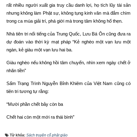
rất nhiều người xuất gia truy cầu danh lợi, họ tích lũy tài sản 
nhưng không làm Phật sự, không tụng kinh văn mà đắm chìm 
trong ca múa giải trí, phá giới mà trong tâm không hổ thẹn.
Nhà tiên tri nổi tiếng của Trung Quốc, Lưu Bá Ôn cũng đưa ra 
dự đoán vào thời kỳ mạt pháp “Kẻ nghèo một vạn lưu một 
ngàn, kẻ giàu một vạn lưu hai ba.
Giàu nghèo nếu không hồi tâm chuyển, nhìn xem ngày chết ở 
nhãn tiền”
Sấm Trạng Trình Nguyễn Bỉnh Khiêm của Việt Nam cũng có 
tiên tri tương tự rằng:
“Mười phần chết bảy còn ba
Chết hai còn một mới ra thái bình”
“Người làm việc thiện thì được thấy, kẻ làm việc ác không 
Từ khóa:
Sách truyện cổ phật giáo