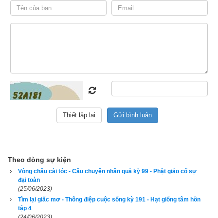
và đem con ra lễ bái đức Phật và chư tỳ-kheo. Đảnh lễ xong, 
bà đem con đến chỗ của tôn giả Xá-lợi-phất. Tôn giả nhìn đứa 
bé gật đầu và hỏi:
– Tất Bà Lợi, ngươi có khoẻ không?
– Bạch tôn sư! Con làm sao khoẻ được? Con ở trong chậu 
máu suốt bảy năm trời kia mà!
Rồi cậu tiếp tục đàm luận như thế với tôn giả Xá-lợi-phất. Tu 
Ba Bà Sa nghe cậu nói chuyện, trong lòng hớn hở nghĩ rằng: 
Con mình mới sinh chưa đầy 7 ngày mà đã có thể đàm luận 
với tôn giả Xá-lợi-phất, là vị đệ tử lớn nhất của đức Phật!
Theo dòng sự kiện
Đức Phật hỏi:
Vòng châu cài tóc - Câu chuyện nhân quả kỳ 99 - Phật giáo cố sự
đại toàn
– Tu Ba Bà Sa! Bà có còn muốn một đứa con trai như thế nữa 
(25/06/2023)
không?
Tìm lại giấc mơ - Thông điệp cuộc sống kỳ 191 - Hạt giống tâm hồn
tập 4
(24/06/2023)
Công chúa thưa: