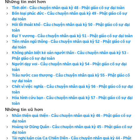
Những tin mới hơn
chịu tận cùng của sự thống khổ?
Tình đời - Câu chuyện nhân quả kỳ 48 - Phật giáo cố sự đại toàn
Bốn loại phúc đức - Câu chuyện nhân quả kỳ 49 - Phật giáo cố sự
đại toàn
Vừa đúng lúc ấy đức Phật bước vào và hỏi:
Hối lỗi thoát khổ - Câu chuyện nhân quả kỳ 50 - Phật giáo cố sự đại
toàn
– Chư tỳ-kheo, các ông tập họp ở đây để bàn luận việc gì 
Đại Y vương - Câu chuyện nhân quả kỳ 51 - Phật giáo cố sự đại toàn
vậy?
Tiên nhân ngũ thông - Câu chuyện nhân quả kỳ 52 - Phật giáo cố sự
đại toàn
Không phân biệt kẻ oán người thân - Câu chuyện nhân quả kỳ 53 -
Các tỳ-kheo liền nêu lên vấn đề và thỉnh ý Thế Tôn. Đức Phật 
Phật giáo cố sự đại toàn
nói:
Người dạy voi - Câu chuyện nhân quả kỳ 54 - Phật giáo cố sự đại
toàn
– Này chư tỳ-kheo, Tất Bà Lợi, người làm việc thiện đệ nhất, 
Trâu nước cao thượng - Câu chuyện nhân quả kỳ 55 - Phật giáo cố
sự đại toàn
ở trong chậu máu suốt 7 năm và chịu 7 ngày đau đớn mới 
Chết vì việc nghĩa - Câu chuyện nhân quả kỳ 56 - Phật giáo cố sự đại
sinh ra đời là do túc nghiệp của ông ấy. Tu Ba Bà Sa chịu cái 
toàn
Hóa hình cứu bạn - Câu chuyện nhân quả kỳ 57 - Phật giáo cố sự đại
khổ thai nghén trong 7 năm trường và chịu cái khổ đau đớn 
toàn
trong suốt 7 ngày mới lâm bồn, cũng là do chính nghiệp đời 
Những tin cũ hơn
Nhân thiện quả thiện - Câu chuyện nhân quả kỳ 46 - Phật giáo cố sự
trước của bà mà ra.
đại toàn
Hoàng tử Dũng Quân - Câu chuyện nhân quả kỳ 45 - Phật giáo cố sự
Đức Phật nói tiếp:
đại toàn
Tài nghị luận của Ca Chiên Diên - Câu chuyện nhân quả kỳ 44 - Phật