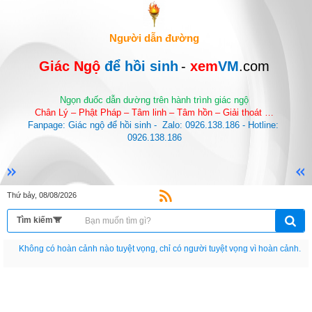
Người dẫn đường
Giác Ngộ 
để hồi sinh
-
 xem
VM
.com
Ngọn đuốc dẫn dường trên hành trình giác ngộ
Chân Lý – Phật Pháp – Tâm linh – Tâm hồn – Giải thoát …
Fanpage: Giác ngộ để hồi sinh -  Zalo: 0926.138.186 - Hotline: 
0926.138.186
Thứ bảy, 08/08/2026
Nếu như không chịu học tập thì cho dù đi vạn dặm đường cũng chỉ là anh đưa
thư.