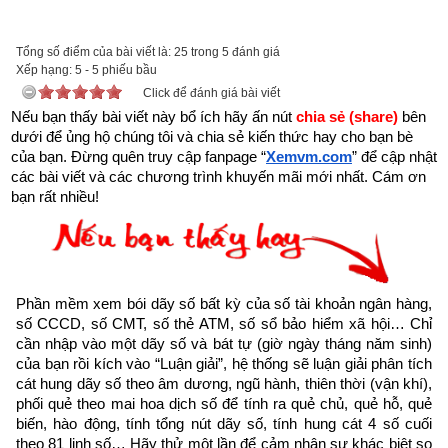
được xem.
Trên đời có người hành Đại Thiện, gặp kiếp nạn này cũng bình 
Tổng số điểm của bài viết là: 25 trong 5 đánh giá
Xếp hạng:
an”
5
-
5
phiếu bầu
Click để đánh giá bài viết
Nếu bạn thấy bài viết này bổ ích hãy ấn nút 
chia sẻ (share) 
bên 
dưới để ủng hộ chúng tôi và chia sẻ kiến thức hay cho bạn bè 
của bạn. Đừng quên truy cập fanpage
“
Xemvm.com
” để cập nhật 
các bài viết và các chương trình khuyến mãi mới nhất. Cám ơn 
bạn rất nhiều!
Phần mềm xem bói dãy số bất kỳ của số tài khoản ngân hàng, 
số CCCD, số CMT, số thẻ ATM, số sổ bảo hiểm xã hội… Chỉ 
cần nhập vào một dãy số và bát tự (giờ ngày tháng năm sinh) 
của bạn rồi kích vào “Luận giải”, hệ thống sẽ luận giải phân tích 
cát hung dãy số theo âm dương, ngũ hành, thiên thời (vận khí), 
phối quẻ theo mai hoa dịch số để tính ra quẻ chủ, quẻ hỗ, quẻ 
Như vậy chúng ta đang sống trong thời gian cuối cùng của 
biến, hào động, tính tổng nút dãy số, tính hung cát 4 số cuối 
thời kỳ mạt pháp khi mà đạo đức nhân loại suy đồi, bại hoại 
theo 81 linh số… Hãy thử một lần để cảm nhận sự khác biệt so 