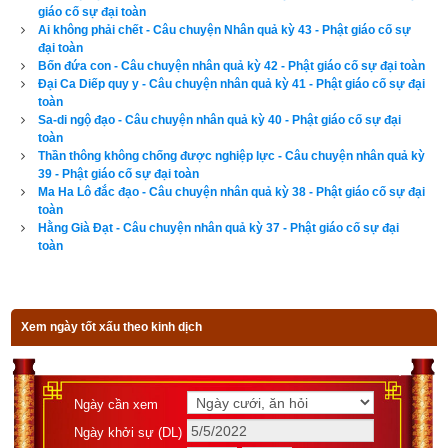
– Ngày xưa có một ông vua thành Ba La Nại, vì Bồ Tát chọn 
giáo cố sự đại toàn
Ai không phải chết - Câu chuyện Nhân quả kỳ 43 - Phật giáo cố sự
nơi này đầu thai nên hoàng hậu sinh được một hoàng nam. 
đại toàn
Khi hoàng tử đến tuổi trưởng thành thì đi đến thành Đắc Xoa 
Bốn đứa con - Câu chuyện nhân quả kỳ 42 - Phật giáo cố sự đại toàn
Đại Ca Diếp quy y - Câu chuyện nhân quả kỳ 41 - Phật giáo cố sự đại
La để học tất cả mọi ngành nghề. Lúc ấy nước Câu Tát đem 
toàn
đại binh đến tấn công thành Ba La Nại, giết vua, cưỡng bức 
Sa-di ngộ đạo - Câu chuyện nhân quả kỳ 40 - Phật giáo cố sự đại
hoàng hậu về làm vợ. Hoàng tử nước Ba La Nại thấy vua cha 
toàn
Thần thông không chống được nghiệp lực - Câu chuyện nhân quả kỳ
bị giết thì chạy trốn bằng đường hầm bí mật, chiêu tập binh 
39 - Phật giáo cố sự đại toàn
mã, trở về thành Ba La Nại, đóng binh ở một vùng phụ cận và 
Ma Ha Lô đắc đạo - Câu chuyện nhân quả kỳ 38 - Phật giáo cố sự đại
toàn
gửi thư đến nhà vua nói rằng: “Hãy trả ngôi báu lại cho tôi, nếu 
Hằng Già Đạt - Câu chuyện nhân quả kỳ 37 - Phật giáo cố sự đại
không thì hãy cùng tôi giao chiến.” Nhà vua gửi thư trả lời: 
toàn
“Sẵn sàng giao chiến.”
Mẹ của hoàng tử nghe tin này, cũng viết thư cho con nói rằng: 
Xem ngày tốt xấu theo kinh dịch
“Giao chiến không có lợi, nên vây hãm thành Ba La Nại, cắt 
đứt mọi đường giao thông ở bốn phía, khiến cho nước, củi và 
lương thực không vào thành được, chờ cho dân chúng kiệt 
Ngày cần xem
quệ và khốn đốn, thì không cần đánh thành cũng sẽ tự nhiên 
Ngày khởi sự (DL)
lấy được!”