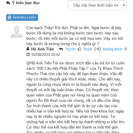
Ý kiến bạn đọc
Công chúa Tu Ba Bà Sa, vợ của vua Câu Lợi Da là một người 
đàn bà có tín tâm sâu dày. Bà mang thai trong 7 năm trời. Một 
Ẩn/Hiện ý kiến
hôm bà đau bụng từng cơn, rồi những cơn đau ấy trở nên 
Con bạch Thầy! Khi đức Phật ra đời, Ngài bước đi bảy
kịch liệt, ròng rã suốt 7 ngày. Tuy đau đớn như thế, bà vẫn suy 
bước rồi dừng lại mà không bước tám bước hay sáu
nghĩ như sau:
bước, rồi trên mỗi bước lại có một hoa sen. Vậy xin hỏi:
bảy bước là tượng trưng cho ý nghĩa gì ?
– Vì muốn giúp cho người ta thoát những nỗi khổ như thế này 
Hồ Anh Tiến
0
0
Trả lời
Thích
Không thích
02/08/2023 20:42
nên đức Phật thuyết pháp, và chúng đệ tử của Ngài, cũng vì 
@Hồ Anh Tiến Tôi xin được trích dẫn câu trả lời từ cuốn
muốn thoát khỏi những khổ đau như thế này nên mới tu hành. 
sách “100 Câu Hỏi Phật Pháp Tập I” của Tỳ Kheo Thích
Niết-bàn không có khổ, Niết-bàn là một nơi vô cùng an lạc.
Phước Thái cho câu hỏi này để bạn tham khảo: Vấn đề
nầy có nhiều thuyết giải thích khác nhau. Cho đến nay,
Bà nương vào ý nghĩ trên mà nhẫn nhục chịu đựng, rồi nhờ 
người ta cũng chưa nhứt trí là thuyết nào đúng. Vì mỗi
thuyết có mỗi lập luận khác nhau. Có thuyết nói: theo
chồng đến chỗ của đức Phật cho bà nhắn lời thăm hỏi và cho 
quan niệm của Phật giáo nói riêng và quan niệm của
Ngài biết tin tức của mình.
người Ấn Độ thuở xưa nói chung, tất cả đều cho rằng:
Sự hình thành của một thế giới là do sự cấu tạo của
nhiều hạt vi trần kết hợp lại. Nếu nói theo khoa học ngày
Đức Phật nghe nhắn lại lời bà thăm hỏi, bèn nói:
nay là do nhiều nguyên tử hay phân tử kết hợp. Từ
những hạt vi trần nhỏ kết hợp lại thành những vi trần lớn.
– Hỡi công chúa Tu Ba Bà Sa, vợ của vua Câu Lợi Da, 
Cứ như thế mà kết hợp dần lên thành ra một thế giới.
nguyện cho bà an lành, nguyện cho bà bình an mà sinh con 
Tuy nhiên, sự kết hợp của những hạt vi trần nầy theo