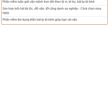
t tự tử bình
Mua sim Thần tài, Thần tài theo bạn! Giao sim miễn phí
Tác giả bài viết:
Thầy Uri – Tổng biên tập chuyên mục giác ngộ
 - Click chọn mua
Nguồn tin:
Trích từ cuốn Sách Truyện cổ phật giáo
Xem ngày đẹp - chọn ngày tốt khởi sự theo kinh dịch chính xác
Tổng Kho Sim Năm sinh 0x - 9x - 8x -7x -6x giá rẻ nhất thị trườ
ngay