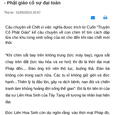
- Phật giáo cố sự đại toàn
Thứ tư - 31/05/2023 20:47
Câu chuyện về Chết vì việc nghĩa được trích từ Cuốn “Truyện 
Cổ Phật Giáo” kể câu chuyện về con chim trĩ tìm cách dập 
lửa cho khu rừng sinh sống của nó cho đến khi nào chết mới 
thôi.
“Khi chim sắt bay trên không trung (tức máy bay), ngựa sắt 
chạy trên đất (tức tàu hỏa và xe hơi) thì đó là thời đại mạt 
Pháp đến.... Đàn ông trở nên thô tục, buông thả. Đàn bà 
không còn trong sạch nữa. Các tu sĩ không giữ giới và đức 
hạnh…Thiên lý bị đảo lộn, gây ra dịch bệnh, nạn đói và chiến 
tranh làm khủng hoảng đời sống thế gian”. Đó là lời tiên tri của 
đại sư Liên Hoa Sinh của Tây Tạng về tương lai nhân loại hiện 
đại.
Đức Liên Hoa Sinh còn dự ngôn rằng: vào thời mạt Pháp đó, 