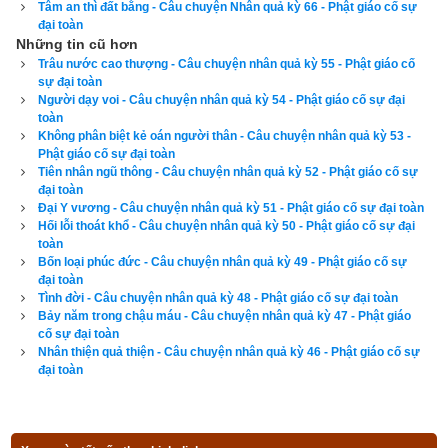
Tâm an thì đất bằng - Câu chuyện Nhân quả kỳ 66 - Phật giáo cố sự
cũng có thể thành tựu được Phật đạo!
đại toàn
Những tin cũ hơn
Trâu nước cao thượng - Câu chuyện nhân quả kỳ 55 - Phật giáo cố
Hãy ủng hộ website bằng cách truy cập lịch vạn niên trên 
sự đại toàn
xemvm.com. Lịch vạn niên của chúng tôi không chỉ có các 
Người dạy voi - Câu chuyện nhân quả kỳ 54 - Phật giáo cố sự đại
tính năng cơ bản như đổi lịch dương sang lịch âm,
lịch can 
toàn
Không phân biệt kẻ oán người thân - Câu chuyện nhân quả kỳ 53 -
chi
,
lịch tiết khí
,
xem ngày giờ Hoàng Đạo – Hắc Đạo
, xem 
Phật giáo cố sự đại toàn
ngày theo Ngọc hạp thông thư,
xem ngày theo nhị thập bát tú
Tiên nhân ngũ thông - Câu chuyện nhân quả kỳ 52 - Phật giáo cố sự
đại toàn
mà còn có nhiều tính năng nâng cao khác như
xem ngày 
Đại Y vương - Câu chuyện nhân quả kỳ 51 - Phật giáo cố sự đại toàn
xung khắc với tuổi
,
xem ngày theo Kinh Kim Phù
,
Xem ngày 
Hối lỗi thoát khổ - Câu chuyện nhân quả kỳ 50 - Phật giáo cố sự đại
toàn
theo Lục Diệu
,
xem ngày theo Đổng Công tuyển nhật (12 
Bốn loại phúc đức - Câu chuyện nhân quả kỳ 49 - Phật giáo cố sự
trực)
,
Bành Tổ kỵ nhật
,
xem ngày xuất hành theo Khổng Minh
,
đại toàn
Tình đời - Câu chuyện nhân quả kỳ 48 - Phật giáo cố sự đại toàn
chọn hướng tốt xuất hành
,
xem giờ tốt theo Lý Thuần Phong
, 
Bảy năm trong chậu máu - Câu chuyện nhân quả kỳ 47 - Phật giáo
Quỷ Cốc Tử, xem ngày tốt xấu theo dân gian…nên vinh dự 
cố sự đại toàn
được độc giả bình chọn là phần mềm lịch vạn niên số 1 hiện 
Nhân thiện quả thiện - Câu chuyện nhân quả kỳ 46 - Phật giáo cố sự
đại toàn
nay. Phiên bản
lịch vạn niên 2023
 hoàn toàn mới của chúng tôi 
không những giao diện đẹp, dễ sử dụng mà còn luận giải 
chính xác và chi tiết từng mục giúp độc giả dễ dàng lựa chọn 