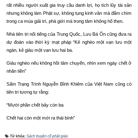
rất nhiều người xuất gia truy cầu danh lợi, họ tích lũy tài sản 
nhưng không làm Phật sự, không tụng kinh văn mà đắm chìm 
trong ca múa giải trí, phá giới mà trong tâm không hổ thẹn.
Nhà tiên tri nổi tiếng của Trung Quốc, Lưu Bá Ôn cũng đưa ra 
dự đoán vào thời kỳ mạt pháp “Kẻ nghèo một vạn lưu một 
ngàn, kẻ giàu một vạn lưu hai ba.
Giàu nghèo nếu không hồi tâm chuyển, nhìn xem ngày chết ở 
nhãn tiền”
Sấm Trạng Trình Nguyễn Bỉnh Khiêm của Việt Nam cũng có 
tiên tri tương tự rằng:
“Mười phần chết bảy còn ba
Chết hai còn một mới ra thái bình”
“Người làm việc thiện thì được thấy, kẻ làm việc ác không 
Từ khóa:
Sách truyện cổ phật giáo