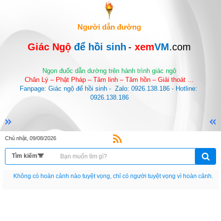
Người dẫn đường
Giác Ngộ 
để hồi sinh
-
 xem
VM
.com
Ngọn đuốc dẫn dường trên hành trình giác ngộ
Chân Lý – Phật Pháp – Tâm linh – Tâm hồn – Giải thoát …
Fanpage: Giác ngộ để hồi sinh -  Zalo: 0926.138.186 - Hotline: 
0926.138.186
Chủ nhật, 09/08/2026
Nếu như không chịu học tập thì cho dù đi vạn dặm đường cũng chỉ là anh đưa
thư.