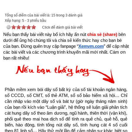
được xem.
Trên đời có người hành Đại Thiện, gặp kiếp nạn này cũng bình 
Tổng số điểm của bài viết là: 15 trong 3 đánh giá
Xếp hạng:
an”
5
-
3
phiếu bầu
Click để đánh giá bài viết
Nếu bạn thấy bài viết này bổ ích hãy ấn nút 
chia sẻ (share) 
bên 
dưới để ủng hộ chúng tôi và chia sẻ kiến thức hay cho bạn bè 
của bạn. Đừng quên truy cập fanpage
“
Xemvm.com
” để cập nhật 
các bài viết và các chương trình khuyến mãi mới nhất. Cám ơn 
bạn rất nhiều!
Phần mềm xem bói dãy số bất kỳ của số tài khoản ngân hàng, 
số CCCD, số CMT, số thẻ ATM, số sổ bảo hiểm xã hội… Chỉ 
cần nhập vào một dãy số và bát tự (giờ ngày tháng năm sinh) 
của bạn rồi kích vào “Luận giải”, hệ thống sẽ luận giải phân tích 
cát hung dãy số theo âm dương, ngũ hành, thiên thời (vận khí), 
Như vậy chúng ta đang sống trong thời gian cuối cùng của 
phối quẻ theo mai hoa dịch số để tính ra quẻ chủ, quẻ hỗ, quẻ 
biến, hào động, tính tổng nút dãy số, tính hung cát 4 số cuối 
thời kỳ mạt pháp khi mà đạo đức nhân loại suy đồi, bại hoại 
theo 81 linh số… Hãy thử một lần để cảm nhận sự khác biệt so 