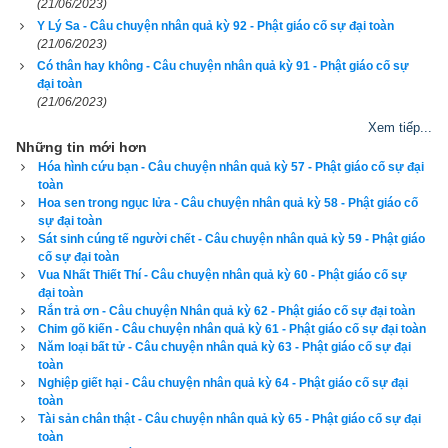
Trời Đế Thích nghe thế, hết sức kinh ngạc lại cũng hết sức bội 
(21/06/2023)
Y Lý Sa - Câu chuyện nhân quả kỳ 92 - Phật giáo cố sự đại toàn
phục. Vua của trời Tịnh Cư biết chim trĩ có thệ nguyện và tâm 
(21/06/2023)
từ bi rộng lớn như thế bèn dập tắt lửa trong rừng giùm nó.
Có thân hay không - Câu chuyện nhân quả kỳ 91 - Phật giáo cố sự
đại toàn
Về sau, khu rừng ấy vĩnh viễn xanh tươi, rậm rạp, dầu mùa 
(21/06/2023)
thu gió có thổi hay mùa đông trời có tuyết, nhưng sinh khí 
Xem tiếp...
Những tin mới hơn
trong rừng vẫn tràn trề như thể đang giữa một mùa xuân 
Hóa hình cứu bạn - Câu chuyện nhân quả kỳ 57 - Phật giáo cố sự đại
trường cửu.
toàn
Hoa sen trong ngục lửa - Câu chuyện nhân quả kỳ 58 - Phật giáo cố
Các loại chim bay, thú chạy vẫn từng đời, từng đời sinh sôi 
sự đại toàn
Sát sinh cúng tế người chết - Câu chuyện nhân quả kỳ 59 - Phật giáo
nảy nở, và nạn cháy rừng không bao giờ xảy ra nữa.
cố sự đại toàn
Vua Nhất Thiết Thí - Câu chuyện nhân quả kỳ 60 - Phật giáo cố sự
Con chim trĩ có tinh thần Bồ Tát ấy được các loài cầm thú 
đại toàn
trong rừng tưởng niệm muôn đời.
Rắn trả ơn - Câu chuyện Nhân quả kỳ 62 - Phật giáo cố sự đại toàn
Chim gõ kiến - Câu chuyện nhân quả kỳ 61 - Phật giáo cố sự đại toàn
Năm loại bất tử - Câu chuyện nhân quả kỳ 63 - Phật giáo cố sự đại
Biết trước rằng có những việc mình không thể làm được 
toàn
nhưng vẫn quyết tâm làm tới chết mới thôi, đó thật là một tinh 
Nghiệp giết hại - Câu chuyện nhân quả kỳ 64 - Phật giáo cố sự đại
toàn
thần cao cả!
Tài sản chân thật - Câu chuyện nhân quả kỳ 65 - Phật giáo cố sự đại
toàn
Với cái tinh thần cúc cung tận tụy, tới chết mới thôi ấy, thì ai 