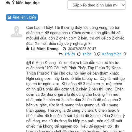
Ý kiến bạn đọc
Ngày xưa, Ấn Độ có một khu rừng rậm to lớn, vô cùng rậm 
rạp, có hàng ngàn hàng vạn chim chóc, thú rừng sống ở trong 
Ẩn/Hiện ý kiến
ấy. Đây là thế giới của loài động vật, từ đời này sang đời 
khác, chúng sinh sôi nẩy nở trong khu rừng này.
Con bạch Thầy! Tôi thường thấy lúc cúng vong, có ba
chén cơm để ngang nhau. Chén cơm chính giữa thì để
một đôi đủa, còn 2 chén cơm 2 bên, thì chỉ để có 2 chiếc
Mùa xuân, mầm lá non mềm mại xuất hiện trên mỗi cành cây, 
đủa. Xin hỏi, điều nầy có ý nghĩa gì ?
trăm hoa tỏa hương ngào ngạt, chim con theo mẹ tập bay, thú 
Lê Minh Khang
30/07/2023 20:47
0
0
Trả lời
Thích
Không thích
con theo bố tập chạy, giống như một cảnh thiên đường, hài 
hòa và tràn ngập hạnh phúc.
@Lê Minh Khang Tôi xin được trích dẫn câu trả lời từ
cuốn sách “100 Câu Hỏi Phật Pháp Tập I” của Tỳ Kheo
Thích Phước Thái cho câu hỏi này để bạn tham khảo:
Có một hôm, khu rừng bỗng nhiên bốc lửa. Chim chóc, thú 
Nghi cúng cơm nầy là do tổ tiên ta bày ra. Đây là một tập
rừng nào bay nào chạy, tìm đường thoát tử trong một khung 
tục có từ ngàn xưa. Khi cúng để 3 chén cơm, một chén
chính giữa phải đầy cơm và 2 chén 2 bên thì lưng. Chén
cảnh hỗn loạn, trong tiếng khóc than thảm thiết.
cơm và đôi đủa ở giữa là để cúng cho hương linh mới
chết, còn 2 chén và 2 chiếc đủa 2 bên là để cúng cho 2
Những ngọn lửa không khác gì những chiếc lưỡi rắn cuộn 
bên vai giác, tức là tả mạng thần quang và hữu mạng
tròn bay lượn khắp mọi nơi thiêu đốt, ánh lửa rực trời, sức 
thần quang. Thường là để cúng 3 chén, 6 chén hoặc 9
chén, chớ để 5 chén là sai. Lý do để 2 chiếc đủa 2 bên, ý
nóng mãnh liệt.
nói rằng, ma cũ thường ăn hiếp ma mới, nên chỉ để một
chiếc mà không để nguyên đôi. Nếu để nguyên đôi, thì
Lúc ấy trong rừng có một con chim trĩ, cứ bay đi bay lại giữa 
hương linh mới chết đó khó có thể ăn được trọn vẹn, mà