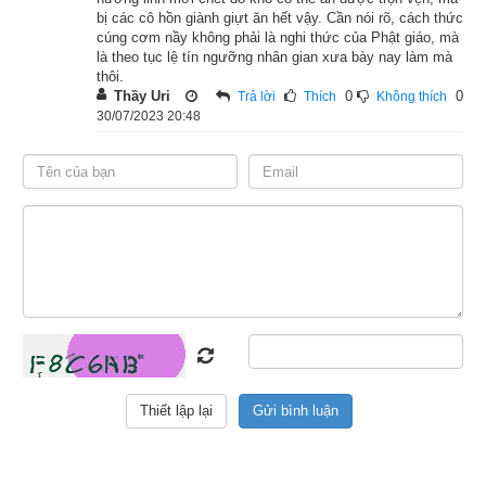
bị các cô hồn giành giựt ăn hết vậy. Cần nói rõ, cách thức
khu rừng cháy với dòng nước sông, nhúng mình trong nước 
cúng cơm nầy không phải là nghi thức của Phật giáo, mà
sông để thấm ướt lông cánh rồi bay về rừng rùng mình cho 
là theo tục lệ tín ngưỡng nhân gian xưa bày nay làm mà
thôi.
nước rơi xuống, những mong dùng những giọt nước ấy để 
Thầy Uri
0
0
Trả lời
Thích
Không thích
dập tắt lửa.
30/07/2023 20:48
Nhưng làm sao có thể dập tắt được biển lữa dữ dội mênh 
mông ấy với một lượng nước nhỏ bé như thế? Thế mà chim 
trĩ vẫn cứ bay đi bay về, như thể không hề thấy đó là một điều 
mệt mỏi khổ nhọc.
Trời Đế Thích thấy được việc ấy bèn hỏi:
– Này chim trĩ, ngươi đang làm gì thế?
– Tôi đang cứu lửa trong khu rừng cháy!
– Thôi ngừng lại đi, đừng có ngu si như thế, với cái sức bé 
nhỏ yếu ớt của ngươi thì làm sao dập tắt được ngọn lửa kia 
để mà cứu rừng được chứ! Ngươi có thể bay ra khỏi đây mà 