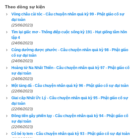
thoát thân, như thế chưa đủ cảm thấy mình may mắn lắm rồi 
Theo dòng sự kiện
sao?
Vòng châu cài tóc - Câu chuyện nhân quả kỳ 99 - Phật giáo cố sự
đại toàn
(25/06/2023)
Chim trĩ không đồng ý, trả lời rằng:
Tìm lại giấc mơ - Thông điệp cuộc sống kỳ 191 - Hạt giống tâm hồn
tập 4
– Khu rừng này đã nuôi nấng tôi, có rất nhiều bà con thân hữu 
(24/06/2023)
của tôi sống trong đó, nhà cửa của họ, con cái của họ, tất cả 
Cúng dường được phước - Câu chuyện nhân quả kỳ 98 - Phật giáo
đều nương dựa vào khu rừng này mà sinh sống an lạc, tôi có 
cố sự đại toàn
(24/06/2023)
sức khoẻ, làm sao tôi có thể thấy nạn mà không cứu? Làm 
Hoàng tử Na Nhất Thiên - Câu chuyện nhân quả kỳ 97 - Phật giáo cố
sao tôi có thể khoanh tay mà đứng nhìn được? Tôi không thể 
sự đại toàn
ích kỷ và lười biếng! Tôi phải cứu hỏa!
(24/06/2023)
Một tảng đá - Câu chuyện nhân quả kỳ 96 - Phật giáo cố sự đại toàn
(22/06/2023)
– Vậy thì với cái sức bé nhỏ yếu ớt của ngươi, ngươi tính 
Giai cấp Nhất Ức Lý - Câu chuyện nhân quả kỳ 95 - Phật giáo cố sự
chừng nào thì dập tắt được lửa?
đại toàn
(22/06/2023)
– Tới chết mới thôi!
Đồng tiền gây phiền lụy - Câu chuyện nhân quả kỳ 94 - Phật giáo cố
sự đại toàn
Con chim trĩ trả lời không chút do dự.
(22/06/2023)
Cô bé lọ lem - Câu chuyện nhân quả kỳ 93 - Phật giáo cố sự đại toàn