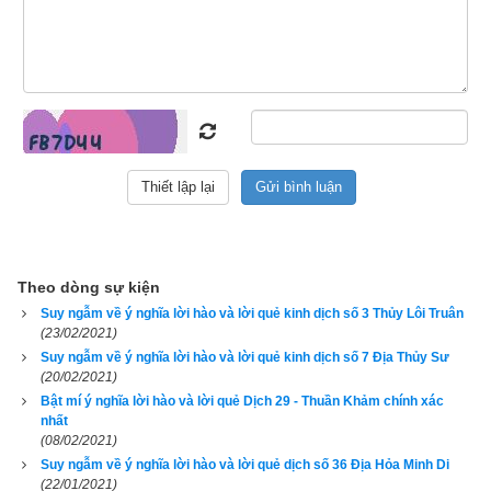
là việc đã xong, đã hoàn thành, lợi ích hoà hợp, danh lợi song 
toàn. Ký Tế còn có nghĩa là vạn sự đã thành, mọi người đã 
yên vị. Đó là trạng thái ổn định lý tưởng. Nhưng cái gì đã ổn 
định lớn ắt tiến tới cái bất ốn. Đã hoàn thành tức là bắt đầu đổ 
vỡ. Tuy nhiên chưa phải lúc cho những thay đổi, trước mắt 
phải giữ vững nguyên trạng.
Thoán từ quẻ Thủy Hỏa Ký Tế
既
濟
 . 
亨
 . 
小利
貞
 . 
初
吉
終
亂
 .
Theo dòng sự kiện
Ký Tế. Hanh tiểu. Lợi trinh. Sơ cát chung loạn.
Suy ngẫm về ý nghĩa lời hào và lời quẻ kinh dịch số 3 Thủy Lôi Truân
(23/02/2021)
Ký Tế là lúc đại thành,
Suy ngẫm về ý nghĩa lời hào và lời quẻ kinh dịch số 7 Địa Thủy Sư
(20/02/2021)
Bây giờ đại sự đã hanh thông rồi.
Bật mí ý nghĩa lời hào và lời quẻ Dịch 29 - Thuần Khảm chính xác
nhất
Lo tròn những việc nhỏ nhoi,
(08/02/2021)
Suy ngẫm về ý nghĩa lời hào và lời quẻ dịch số 36 Địa Hỏa Minh Di
Bền lòng, giữ vững cơ ngơi mới tình,
(22/01/2021)