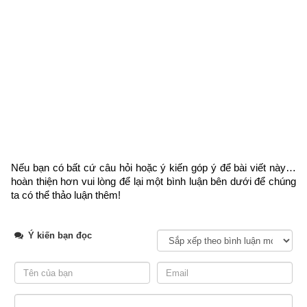
Xem ngày
Tượng quẻ Thủy Hỏa Ký Tế
象
曰
 .   
水
在
火
上
 . 
既
濟
 . 
君
子
以
思
患
而
預
防
之
 .
Thủy Hỏa tại thượng. Ký Tế. Quân tử dĩ tư hoạn nhi dự phòng 
chi.
Lửa dưới, nước trên,
Nếu bạn có bất cứ câu hỏi hoặc ý kiến góp ý để bài viết này… 
hoàn thiện hơn vui lòng
 để lại một bình luận bên dưới để chúng 
ta có thể thảo luận thêm!
Ấy là Ký Tế, là nên việc rồi,
Người hiền thấy vậy, lo đời,
Ý kiến bạn đọc
Đề phòng hỏa hoạn, tương lai mới là ...
Luận giải ý nghĩa: 
Nước ở trên lửa là Quẻ Ký Tế. Người 
quân tử theo đó mà lo phòng trước hoạn nạn. Ký Tế có nghĩa 