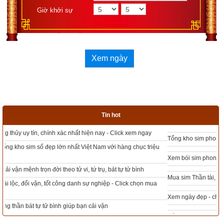
Giờ khởi sự
Xem bói sim
Số điện thoại
Xem ngày
Ngày sinh(DL)
Giờ sinh
Giới tính
Tin hot
Tổng kho sim phong thủy - Sim hợp tuổi - Sim hợp mệnh giá rẻ nhất thị trường
Xem bói sim
Xem bói sim phong thủy theo khoa học tử vi, tứ trụ chính xác nhất
2. Phân tích ý nghĩa lời hào sơ cửu (hào 1) của quẻ 
Mua sim Thần tài, Thần tài theo bạn! Giao sim miễn phí
Thủy Hỏa Ký Tế
Xem ngày đẹp - chọn ngày tốt khởi sự theo kinh dịch chính xác nhất
初
九
 . 
曳
其
輪
 . 
濡
其
尾
 . 
無
咎
 .
Tổng Kho Sim Năm sinh 0x - 9x - 8x -7x -6x giá rẻ nhất thị trường - Click xem