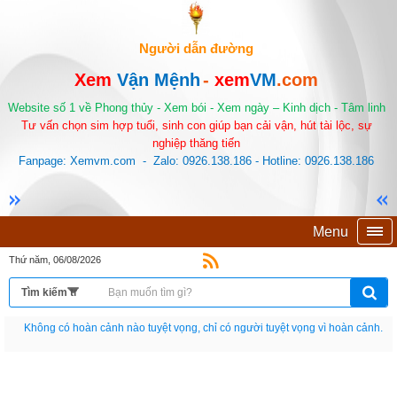
Người dẫn đường
Xem
Vận Mệnh
-
xem
VM
.com
Website số 1 về Phong thủy - Xem bói - Xem ngày – Kinh dịch - Tâm linh
Tư vấn chọn sim hợp tuổi, sinh con giúp bạn cải vận, hút tài lộc, sự
nghiệp thăng tiến
Fanpage: Xemvm.com - Zalo: 0926.138.186 - Hotline: 0926.138.186
Menu
Thứ năm, 06/08/2026
Nếu như không chịu học tập thì cho dù đi vạn dặm đường cũng chỉ là anh đưa
thư.