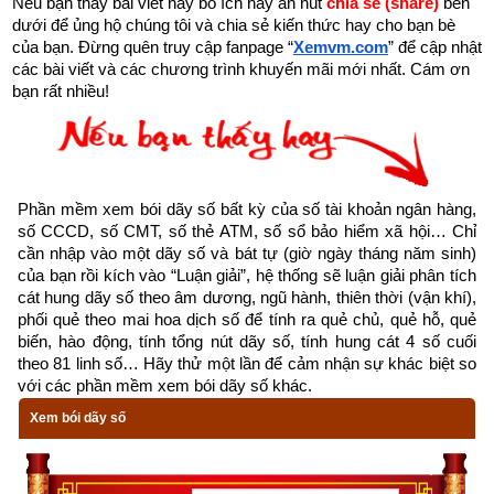
Nếu bạn thấy bài viết này bổ ích hãy ấn nút 
chia sẻ (share) 
bên 
dưới để ủng hộ chúng tôi và chia sẻ kiến thức hay cho bạn bè 
của bạn. Đừng quên truy cập fanpage
“
Xemvm.com
” để cập nhật 
các bài viết và các chương trình khuyến mãi mới nhất. Cám ơn 
bạn rất nhiều!
Ý nghĩa lời hào và lời quẻ Thủy Hỏa Ký Tế
1. Giải mã ý nghĩa lời quẻ Thủy Hỏa Ký Tế
Phần mềm xem bói dãy số bất kỳ của số tài khoản ngân hàng, 
Tổng quan về quẻ Thủy Hỏa Ký Tế là một trong 8 quẻ thuộc 
số CCCD, số CMT, số thẻ ATM, số sổ bảo hiểm xã hội… Chỉ 
nhóm cung Khảm (
Thuần Khảm
,
Thủy Trạch Tiết
,
Thủy Lôi 
cần nhập vào một dãy số và bát tự (giờ ngày tháng năm sinh) 
của bạn rồi kích vào “Luận giải”, hệ thống sẽ luận giải phân tích 
Truân
,
Thủy Hỏa Ký Tế
,
Trạch Hỏa Cách
,
Lôi Hỏa Phong
,
Địa 
cát hung dãy số theo âm dương, ngũ hành, thiên thời (vận khí), 
Hỏa Minh Di
,
Địa Thủy Sư
) nên có các đặc trưng sau: có số 
phối quẻ theo mai hoa dịch số để tính ra quẻ chủ, quẻ hỗ, quẻ 
cung Lạc Thư là 1, đại biểu phương chính Bắc, ngũ hành 
biến, hào động, tính tổng nút dãy số, tính hung cát 4 số cuối 
Thủy, thời gian ứng với mùa đông. Có 6 và 1 là 2 số “sinh 
theo 81 linh số… Hãy thử một lần để cảm nhận sự khác biệt so 
với các phần mềm xem bói dãy số khác.
thành” của Hành Thủy bản mệnh của Quẻ Khảm. 2 Can 
Xem bói dãy số
tương ứng là Nhâm – Quý và Chi tương ứng là Tý. Độc giả 
tìm hiểu sâu hơn ở bài viết “
Luận giải về tượng nhóm quẻ 
Khảm và ý nghĩa trong dự đoán bói dịch
”.