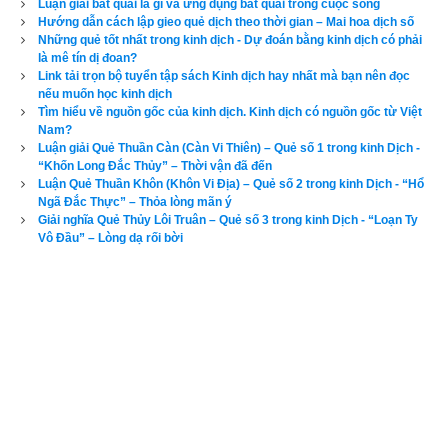
Luận giải bát quái là gì và ứng dụng bát quái trong cuộc sống
Hướng dẫn cách lập gieo quẻ dịch theo thời gian – Mai hoa dịch số
Lo tròn những việc nhỏ nhoi.
Những quẻ tốt nhất trong kinh dịch - Dự đoán bằng kinh dịch có phải
là mê tín dị đoan?
Link tải trọn bộ tuyển tập sách Kinh dịch hay nhất mà bạn nên đọc
Rồi ra sẽ được vẹn mười hanh thông.
nếu muốn học kinh dịch
Tìm hiểu về nguồn gốc của kinh dịch. Kinh dịch có nguồn gốc từ Việt
Bền gan, minh chính một lòng,
Nam?
Luận giải Quẻ Thuần Càn (Càn Vi Thiên) – Quẻ số 1 trong kinh Dịch -
Rồi ra công việc mới mong lợi nhiều.
“Khốn Long Đắc Thủy” – Thời vận đã đến
Luận Quẻ Thuần Khôn (Khôn Vi Địa) – Quẻ số 2 trong kinh Dịch - “Hổ
Ngã Đắc Thực” – Thỏa lòng mãn ý
Cương nhu, hợp chỗ, hợp chiều,
Giải nghĩa Quẻ Thủy Lôi Truân – Quẻ số 3 trong kinh Dịch - “Loạn Ty
Vô Đầu” – Lòng dạ rối bời
Vị ngôi đâu đấy, đủ điều hẳn hoi.
Mới đầu, mọi việc êm xuôi,
Là vì nhu được chính ngôi chững chàng.
Sau rồi, thôi chuyện lo toan,
Vì ngừng gắng gỏi, ly loàn lại sinh.