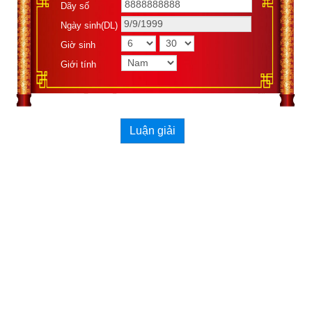
Dãy số
Quẻ Thủy Hỏa Ký Tế
 có Hạ quái là: ☲ (
離
 lĩ) Ly hay Hỏa (
火
). 
Ngày sinh(DL)
Thượng quái là: ☵ (
坎
 kản) Khảm hay Nước (
水
) nên là quẻ 
Giờ sinh
“tương khắc”. Thủy trên, Hoả Dưới, Thủy giáng xuống mà lửa 
Giới tính
bốc lên là thuận, là hanh thông, có công dụng. Sáu hào của 
quẻ đều trung chính, đúng vị.
Luận giải
Xem ngày tốt xấu theo kinh dịch
Ngày cần xem
Ngày khởi sự (DL)
Giờ khởi sự