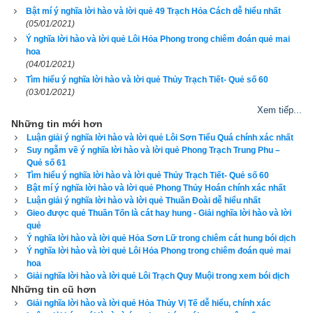
Bật mí ý nghĩa lời hào và lời quẻ 49 Trạch Hỏa Cách dễ hiểu nhất
Mới đầu, mọi sự tốt lành,
(05/01/2021)
Ý nghĩa lời hào và lời quẻ Lôi Hỏa Phong trong chiêm đoán quẻ mai
hoa
Sau cùng, có thể điêu linh ly loàn.
(04/01/2021)
Tìm hiểu ý nghĩa lời hào và lời quẻ Thủy Trạch Tiết- Quẻ số 60
Luận giải ý nghĩa: 
Ký Tế là thời kỳ ổn định, đại cuộc đã thành 
(03/01/2021)
toàn, nhưng những tiểu sự, tiểu tiết thì còn vô số để làm. Thời 
Xem tiếp...
buổi này cũng vẫn còn phải theo con đường minh chính, cũng 
Những tin mới hơn
vẫn phải bền gan mới hay, mới lợi. Vả lại, buổi đầu hiện nay 
Luận giải ý nghĩa lời hào và lời quẻ Lôi Sơn Tiểu Quá chính xác nhất
Suy ngẫm về ý nghĩa lời hào và lời quẻ Phong Trạch Trung Phu –
thì dĩ nhiên là hay nhưng biết đâu cuối cùng lại chẳng loạn ly, 
Quẻ số 61
lại chẳng nhiễu nhương rối rắm.
Tìm hiểu ý nghĩa lời hào và lời quẻ Thủy Trạch Tiết- Quẻ số 60
Bật mí ý nghĩa lời hào và lời quẻ Phong Thủy Hoán chính xác nhất
Luận giải ý nghĩa lời hào và lời quẻ Thuần Đoài dễ hiểu nhất
Thoán truyện quẻ Thủy Hỏa Ký Tế
Gieo được quẻ Thuần Tốn là cát hay hung - Giải nghĩa lời hào và lời
quẻ
彖
曰
 . 
既
濟
 . 
亨
 . 
小
者
亨
也
 . 
利
貞
 . 
剛
柔
正
而
位
當
也
 . 
Ý nghĩa lời hào và lời quẻ Hỏa Sơn Lữ trong chiêm cát hung bói dịch
初
吉
 . 
柔
得
中
也
 .  
終
止
則
亂
 . 
其
道
窮
也
 .
Ý nghĩa lời hào và lời quẻ Lôi Hỏa Phong trong chiêm đoán quẻ mai
hoa
Giải nghĩa lời hào và lời quẻ Lôi Trạch Quy Muội trong xem bói dịch
Ký Tế là lúc đại thành,
Những tin cũ hơn
Giải nghĩa lời hào và lời quẻ Hỏa Thủy Vị Tế dễ hiểu, chính xác
Bây giờ, đại sự đã hanh thông rồi.