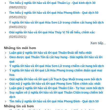
Tìm hiểu ý nghĩa lời hào và lời quẻ Thuần Ly - Quẻ kinh dịch 30
(08/02/2021)
Luận giải ý nghĩa: 
Hoán là thời kỳ ly tan, chia rẽ, tưởng 
Tìm hiểu ý nghĩa lời hào và lời quẻ Hỏa Phong Đỉnh - Quẻ dịch 50
chừng như mọi sự sẽ đi đến chỗ bế tắc. Những bậc quân 
(05/01/2021)
vương, có thể giải tỏa được bế tắc ấy, có thể đem lại sự đoàn 
Ý nghĩa lời hào và lời quẻ Hỏa Sơn Lữ trong chiêm cát hung bói dịch
(04/01/2021)
kết cho dân, làm cho tình thế lại trở nên thông suốt.  Muốn 
Giải nghĩa lời hào và lời quẻ Hỏa Thủy Vị Tế dễ hiểu, chính xác
được vậy, nhà vua phải có lòng thành khẩn, cần phải dùng tín 
(02/01/2021)
ngưỡng đạo giáo, làm chiêu bài để qui dân, tụ chúng, hoặc đề 
Xem tiếp...
xướng, hô hào làm một đại công, đại sự gì để mọi người có 
Những tin mới hơn
Luận giải ý nghĩa lời hào và lời quẻ Thuần Đoài dễ hiểu nhất
dịp chung lưng, góp sức, trở nên đồng hội, đồng thuyền. Đó 
Gieo được quẻ Thuần Tốn là cát hay hung - Giải nghĩa lời hào và lời
không phải là một chuyện liều lĩnh, nhưng chính là một chuyện 
quẻ
hữu ích. Dẫu sao, trong công trình này, nhà vua cũng phải lấy 
Ý nghĩa lời hào và lời quẻ Hỏa Sơn Lữ trong chiêm cát hung bói dịch
Ý nghĩa lời hào và lời quẻ Lôi Hỏa Phong trong chiêm đoán quẻ mai
chính lý, chính đạo làm phương châm, mới hay, mới lợi.
hoa
Giải nghĩa lời hào và lời quẻ Lôi Trạch Quy Muội trong xem bói dịch
Thoán truyện quẻ Phong Thủy Hoán:
Giải mã ý nghĩa lời hào và lời quẻ Phong Sơn Tiệm chính xác nhất
Luận giải ý nghĩa lời hào và lời quẻ Thuần Cấn - Tự học xem bói dịch
Suy ngẫm về ý nghĩa lời hào và lời quẻ Thuần Chấn trong chiêm bói
彖
曰
. 
渙
亨
 . 
剛
來
而
不
窮
 . 
柔
得
位
乎
外
而
上
同
 . 
王
假
dịch
有
廟
 . 
王
乃
在
中
也
 .  
利
涉
大
川
 . 
乘
木
有
功
也
 .
Tìm hiểu ý nghĩa lời hào và lời quẻ Hỏa Phong Đỉnh - Quẻ dịch 50
Những tin cũ hơn