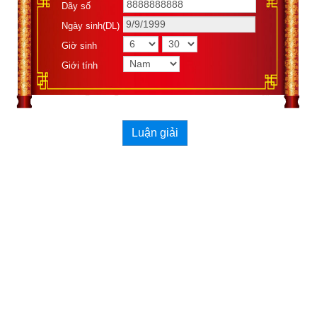
Dãy số
là quẻ “tương sinh”. Tượng quẻ là gió thổi trên mặt nước. 
Ngày sinh(DL)
Nước gặp gió thì tan ra, nên gọi là quẻ Hoán.
Giờ sinh
Giới tính
Xem ngày tốt xấu theo kinh dịch
Luận giải
Ngày cần xem
Ngày khởi sự (DL)
Giờ khởi sự
Xem ngày