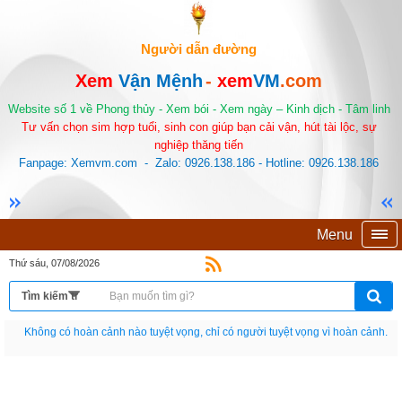
Người dẫn đường
Xem
Vận Mệnh
-
xem
VM
.com
Website số 1 về Phong thủy - Xem bói - Xem ngày – Kinh dịch - Tâm linh
Tư vấn chọn sim hợp tuổi, sinh con giúp bạn cải vận, hút tài lộc, sự
nghiệp thăng tiến
Fanpage: Xemvm.com - Zalo: 0926.138.186 - Hotline: 0926.138.186
Menu
Thứ sáu, 07/08/2026
Nếu như không chịu học tập thì cho dù đi vạn dặm đường cũng chỉ là anh đưa
thư.