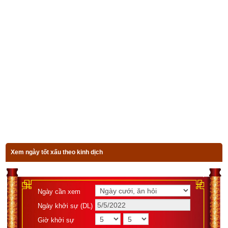
cử nơi xa tốt hơn. Tình yêu bất định, mông lung, dễ nghi ngờ 
lẫn nhau. Hôn nhân khó thành. 
Những tuổi nạp Giáp
:
 - 
Mậu:
 Dần, Thìn, Ngọ 
- 
Tân:
 Mùi, Tý, Mão.
Người gặp quẻ trên, sinh vào tháng ba là đắc cách, có nhiều 
cơ may hoàn thành ước nguyện.
Để biết số điện thoại của bạn gieo được quẻ nào, có hợp tuổi, 
hợp phong thủy với bạn hay không? hãy kiểm tra ngay với 
công cụ
xem bói sim
 số 1 hiện nay được lập bởi chuyên gia 
Xem ngày tốt xấu theo kinh dịch
phong thủy của chúng tôi ở bên dưới.
Ngày cần xem
Ngày khởi sự (DL)
Xem bói sim
Giờ khởi sự