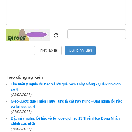
kỷ, và làm cho mọi người hợp nhất.
Thoán từ quẻ Phong Thủy Hoán:
渙
 . 
亨
 . 
王
假
有
廟
 . 
利
涉
大
川
 . 
利貞
 .
Hoán. Hanh.
Vương cách hữu miếu. Lợi thiệp đại xuyên. Lợi trinh.
Hoán là chia rẽ, ly tan,
Theo dòng sự kiện
Ly tan, mà biết hợp đoàn mới hanh.
Tìm hiểu ý nghĩa lời hào và lời quẻ Sơn Thủy Mông - Quẻ kinh dịch
số 4
Vua ra tế tự miếu đình,
(23/02/2021)
Gieo được quẻ Thiên Thủy Tụng là cát hay hung - Giải nghĩa lời hào
Băng qua sông lớn, công trình sẽ hay.
và lời quẻ số 6
(21/02/2021)
Một lòng chính chính, thẳng ngay.
Bật mí ý nghĩa lời hào và lời quẻ dịch số 13 Thiên Hỏa Đồng Nhân
chính xác nhất
(18/02/2021)
Thế thời mới lợi, mới hay vẹn bề.