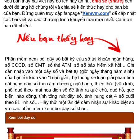
Nếu bạn thấy bài viết này bổ ích hãy ấn nút 
chia sẻ (share) 
bên 
dưới để ủng hộ chúng tôi và chia sẻ kiến thức hay cho bạn bè 
của bạn. Đừng quên truy cập fanpage
“
Xemvm.com
” để cập nhật 
Ý nghĩa lời hào và lời quẻ Phong Thủy Hoán
các bài viết và các chương trình khuyến mãi mới nhất. Cám ơn 
bạn rất nhiều!
1. Giải mã ý nghĩa lời quẻ Phong Thủy Hoán
Tổng quan về quẻ dịch số 59 – Quẻ Phong Thủy Hoán: là một 
trong 8 quẻ thuộc nhóm cung Ly (
Thuần Ly
,
Hỏa Sơn Lữ
,
Hỏa 
Phong Đỉnh
,
Hỏa Thủy Vị Tế
,
Sơn Thủy Mông
,
Phong Thủy 
Phần mềm xem bói dãy số bất kỳ của số tài khoản ngân hàng, 
số CCCD, số CMT, số thẻ ATM, số sổ bảo hiểm xã hội… Chỉ 
Hoán
,
Thiên Thủy Tụng
,
Thiên Hỏa Đồng Nhân
) nên có các 
cần nhập vào một dãy số và bát tự (giờ ngày tháng năm sinh) 
đặc trưng sau: có số cung Lạc Thư là 9, đại biểu phương 
của bạn rồi kích vào “Luận giải”, hệ thống sẽ luận giải phân tích 
chính Nam, ngũ hành Hỏa, thời gian ứng với mùa hạ. Có 2 và 
cát hung dãy số theo âm dương, ngũ hành, thiên thời (vận khí), 
phối quẻ theo mai hoa dịch số để tính ra quẻ chủ, quẻ hỗ, quẻ 
7 là 2 số “sinh thành” của Hành Hỏa bản mệnh của Quẻ Ly. 2 
biến, hào động, tính tổng nút dãy số, tính hung cát 4 số cuối 
Can tương ứng là Bính – Đinh và Chi tương ứng là Ngọ. Độc 
theo 81 linh số… Hãy thử một lần để cảm nhận sự khác biệt so 
giả tìm hiểu sâu hơn ở bài viết “
Nghiên cứu bói dịch -
tượng 
với các phần mềm xem bói dãy số khác.
nhóm quẻ Ly và ý nghĩa trong dự đoán
”.
Xem bói dãy số
Quẻ Phong Thủy Hoán
 có Hạ quái là: ☵ (坎 kan3) Khảm hay 
Nước (水). Thượng quái là: ☴ (巽 xun4) Tốn hay Gió (風) nên 