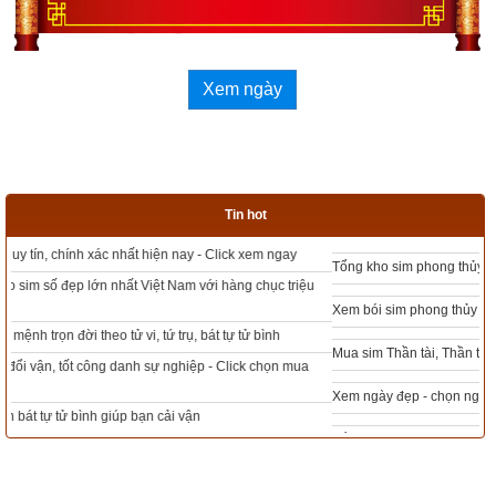
Số điện thoại
Ngày sinh(DL)
Xem ngày
Giờ sinh
Giới tính
Tin hot
Xem bói sim
Tổng kho sim phong thủy - Sim hợp tuổi - Sim hợp mệnh giá rẻ nhất thị trường
2. Phân tích ý nghĩa lời hào sơ lục (hào 1) của quẻ 
Xem bói sim phong thủy theo khoa học tử vi, tứ trụ chính xác nhất
Phong Thủy Hoán
Mua sim Thần tài, Thần tài theo bạn! Giao sim miễn phí
初
六
 .      
用
拯
馬
壯
 . 
吉
 .
Xem ngày đẹp - chọn ngày tốt khởi sự theo kinh dịch chính xác nhất
Tổng Kho Sim Năm sinh 0x - 9x - 8x -7x -6x giá rẻ nhất thị trường - Click xem
象
曰
 .      
初
六
之
吉
 . 
順
也
 .
ngay
Sơ Lục:
 Dụng chửng. Mã tráng. Cát.