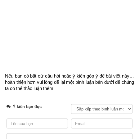
Tượng quẻ Phong Thủy Hoán:
象
曰
 . 
風
行
水
上
 . 
渙
 . 
先
王
以
享
于
帝
立
廟
 .
Phong hành thủy thượng. Hoán. Tiên vương dĩ hưởng vu Đế 
lập miếu.
Hoán là mặt nước gió bay,
Tiên vương xây cất  đền đài, miếu tông.
Trước là phụng sự hoá công.
Nếu bạn có bất cứ câu hỏi hoặc ý kiến góp ý để bài viết này… 
hoàn thiện hơn vui lòng
 để lại một bình luận bên dưới để chúng 
Sau là phụng sự cha ông xưa rầy.
ta có thể thảo luận thêm!
Luận giải ý nghĩa: 
Gió thổi trên nước là hoán. Tiên vương tế 
Ý kiến bạn đọc
lễ Thượng đế, xây cất đền miếu.
Trong một quốc gia sự ích kỷ và sự tàn ác làm cho lòng con 
người trở nên cứng rắn, làm cho con người ly tán nhau. Phải 
dùng đạo đức, tín ngưỡng mới hòa giải, phá tan được sự ích 