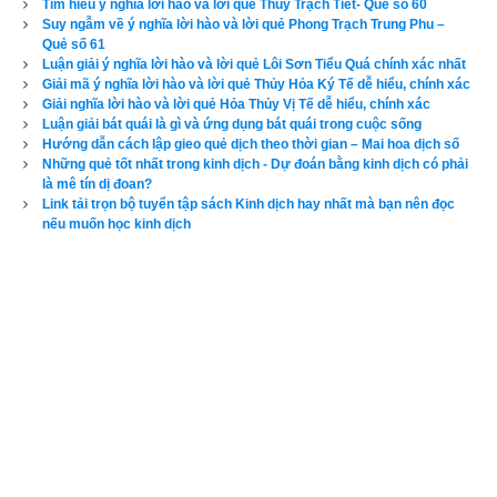
Hoán tán mà hay,
Tìm hiểu ý nghĩa lời hào và lời quẻ Thủy Trạch Tiết- Quẻ số 60
Suy ngẫm về ý nghĩa lời hào và lời quẻ Phong Trạch Trung Phu –
Quẻ số 61
Bên trong cương nghị, thẳng ngay chẳng cùng.
Luận giải ý nghĩa lời hào và lời quẻ Lôi Sơn Tiểu Quá chính xác nhất
Giải mã ý nghĩa lời hào và lời quẻ Thủy Hỏa Ký Tế dễ hiểu, chính xác
Ngoài thì nhu thuận, khiêm cung,
Giải nghĩa lời hào và lời quẻ Hỏa Thủy Vị Tế dễ hiểu, chính xác
Luận giải bát quái là gì và ứng dụng bát quái trong cuộc sống
Thuận ngôi, vả lại đẹp lòng với trên.
Hướng dẫn cách lập gieo quẻ dịch theo thời gian – Mai hoa dịch số
Những quẻ tốt nhất trong kinh dịch - Dự đoán bằng kinh dịch có phải
là mê tín dị đoan?
Vua ra tế tự miếu đền,
Link tải trọn bộ tuyển tập sách Kinh dịch hay nhất mà bạn nên đọc
nếu muốn học kinh dịch
Lòng dân, vua muốn giữ bền trước sau,
Lợi là băng vượt sông sâu
Vượt sông dùng gỗ, mới hầu nên công.
Dự báo Hà Lạc, Mai hoa dịch số:
 Quẻ Hoán chỉ thời vận ly 
tán, khó khăn nhiều, thuận lợi ít, lòng người không yên, phải 
gian khổ lắm mới tạo dựng được sự nghiệp. Mọi công việc 
tiến hành không dễ dàng. Tài vận khó khăn phải tha phương 
cầu thực. Đi xa thuận lợi, chuyển nghề có thể thành công. Thi 