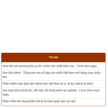
Tin hot
bói sim phong thủy uy tín, chính xác nhất hiện nay - Click xem ngay
Tổng kho
 Văn Minh - Tổng kho sim số đẹp lớn nhất Việt Nam với hàng chục triệu
Xem bói 
 mềm luận giải vận mệnh trọn đời theo tử vi, tứ trụ, bát tự tử bình
Mua sim 
hợp tuổi hút tài lộc, đổi vận, tốt công danh sự nghiệp - Click chọn mua
y
Xem ngày
 mềm tìm dụng thần bát tự tử bình giúp bạn cải vận
Tổng Kho