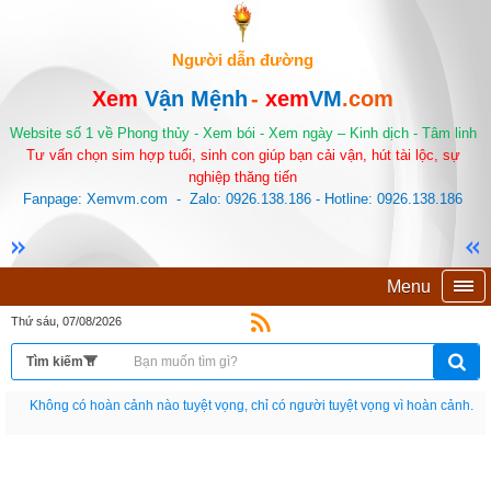
Người dẫn đường
Xem
Vận Mệnh
-
xem
VM
.com
Website số 1 về Phong thủy - Xem bói - Xem ngày – Kinh dịch - Tâm linh
Tư vấn chọn sim hợp tuổi, sinh con giúp bạn cải vận, hút tài lộc, sự
nghiệp thăng tiến
Fanpage: Xemvm.com - Zalo: 0926.138.186 - Hotline: 0926.138.186
Menu
Thứ sáu, 07/08/2026
Nếu như không chịu học tập thì cho dù đi vạn dặm đường cũng chỉ là anh đưa
thư.