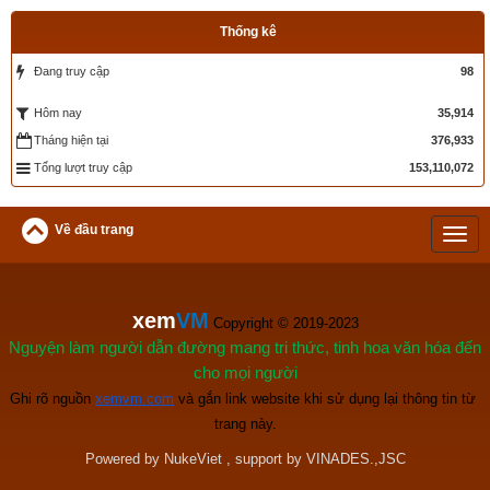
Thống kê
Đang truy cập
98
35,914
Hôm nay
Tháng hiện tại
376,933
Tổng lượt truy cập
153,110,072
Về đầu trang
xem
VM
 Copyright © 2019-2023
Nguyện làm người dẫn đường mang tri thức, tinh hoa văn hóa đến
cho mọi người
Ghi rõ nguồn
xemvm.com
 và gắn link website khi sử dụng lại thông tin từ 
trang này.
Powered by
NukeViet
, support by
VINADES.,JSC