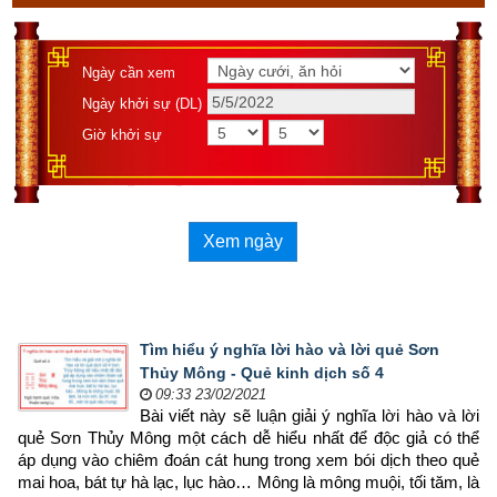
Ngày cần xem
Ngày khởi sự (DL)
Giờ khởi sự
Xem ngày
Tìm hiểu ý nghĩa lời hào và lời quẻ Sơn
Thủy Mông - Quẻ kinh dịch số 4
09:33 23/02/2021
Bài viết này sẽ luận giải ý nghĩa lời hào và lời 
quẻ Sơn Thủy Mông một cách dễ hiểu nhất để độc giả có thể 
áp dụng vào chiêm đoán cát hung trong xem bói dịch theo quẻ 
mai hoa, bát tự hà lạc, lục hào… Mông là mông muội, tối tăm, là 