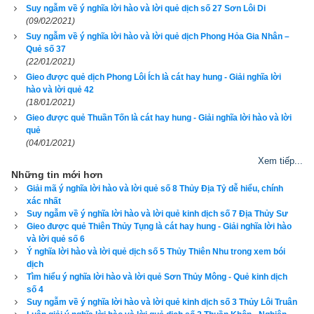
Suy ngẫm về ý nghĩa lời hào và lời quẻ dịch số 27 Sơn Lôi Di
(09/02/2021)
Luận giải ý nghĩa: 
Mây dầy mà chưa mưa, địa khí bốc lên, 
Suy ngẫm về ý nghĩa lời hào và lời quẻ dịch Phong Hỏa Gia Nhân –
nhưng thiên khí chưa ứng hợp. Mây còn tích tụ trên phía trời 
Quẻ số 37
Tây, có nghĩa là Âm xướng, nhưng Dương chưa họa. Bởi vì 
(22/01/2021)
Gieo được quẻ dịch Phong Lôi Ích là cát hay hung - Giải nghĩa lời
cứ theo trên, dưới mà phân Âm, Dương, thì địa khí là Âm, mà 
hào và lời quẻ 42
thiên khí là Dương. Lấy phương hướng mà phân Âm Dương, 
(18/01/2021)
Tây là Âm, Đông là Dương. Âm cảm mà Dương chưa ứng, 
Gieo được quẻ Thuần Tốn là cát hay hung - Giải nghĩa lời hào và lời
quẻ
thế nên quẻ gọi là Tiểu Súc. Thoán Từ đại khái nói rằng: Dẫu 
(04/01/2021)
tiểu nhân có thể ngăn cản bước tiến của người quân tử, 
Xem tiếp...
nhưng khi sự cản trở ấy không mạnh, thì người quân tử vẫn 
Những tin mới hơn
tiến bước được, đó là vì người quân tử, trong thì tinh thần 
Giải mã ý nghĩa lời hào và lời quẻ số 8 Thủy Địa Tỷ dễ hiểu, chính
xác nhất
vững mạnh, ngoài thì có sự nhún nhường khéo léo.
Suy ngẫm về ý nghĩa lời hào và lời quẻ kinh dịch số 7 Địa Thủy Sư
Gieo được quẻ Thiên Thủy Tụng là cát hay hung - Giải nghĩa lời hào
Thoán truyện quẻ Phong Thiên Tiểu Súc:
và lời quẻ số 6
Ý nghĩa lời hào và lời quẻ dịch số 5 Thủy Thiên Nhu trong xem bói
彖
曰
 . 
小
畜
 . 
柔
得
位
 . 
而
上
下
應
之
 . 
曰
小
畜
 . 
健
而
巽
 . 
剛
dịch
Tìm hiểu ý nghĩa lời hào và lời quẻ Sơn Thủy Mông - Quẻ kinh dịch
中
而
志
行
 . 
乃
亨
 . 
密
雲
不
雨
 . 
尚
往
也
 . 
自
我
西
郊
 . 
施
未
số 4
行
也
 .
Suy ngẫm về ý nghĩa lời hào và lời quẻ kinh dịch số 3 Thủy Lôi Truân