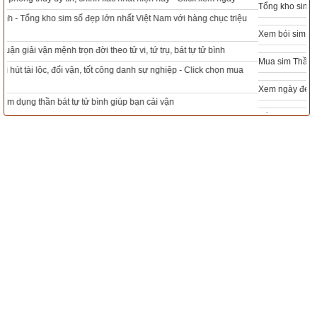
Tổng kho sim phong thủy - Sim hợp tuổi - Sim hợp mệnh giá rẻ nhất thị trường
Xem bói sim
Xem bói sim phong thủy theo khoa học tử vi, tứ trụ chính xác nhất
Mua sim Thần tài, Thần tài theo bạn! Giao sim miễn phí
Xem ngày đẹp - chọn ngày tốt khởi sự theo kinh dịch chính xác nhất
2. Phân tích ý nghĩa lời hào sơ cửu (hào 1) của quẻ 
Phong Thiên Tiểu Súc
Tổng Kho Sim Năm sinh 0x - 9x - 8x -7x -6x giá rẻ nhất thị trường - Click xem
ngay
初
九
 .  
復
自
道
 . 
何
其
咎
 . 
吉
 .
象
曰
 .  
復
自
道
 . 
其
義
吉
也
 .
Sơ Cửu:
 Phục tự đạo. Hà kỳ cữu. Cát.
Sơ Cửu quay về đường nẻo cũ,
Một lòng hướng thượng, lỗi chi đâu.
Tượng viết: 
Phục tự đạo. Kỳ nghĩa cát dã.