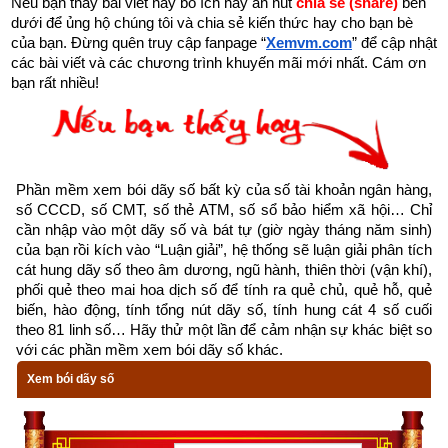
Nếu bạn thấy bài viết này bổ ích hãy ấn nút 
chia sẻ (share) 
bên 
dưới để ủng hộ chúng tôi và chia sẻ kiến thức hay cho bạn bè 
của bạn. Đừng quên truy cập fanpage
“
Xemvm.com
” để cập nhật 
các bài viết và các chương trình khuyến mãi mới nhất. Cám ơn 
bạn rất nhiều!
Ý nghĩa lời hào và lời quẻ 9 Phong Thiên Tiểu Súc
Tổng quan về quẻ dịch số 9 trong
64 quẻ Kinh dịch
 – Quẻ 
Phong Thiên Tiểu Súc là một trong 8 quẻ thuộc nhóm cung 
Tốn (
Thuần Tốn
,
Phong Thiên Tiểu Súc
,
Phong Hỏa Gia Nhân
,
Phần mềm xem bói dãy số bất kỳ của số tài khoản ngân hàng, 
Phong Lôi Ích
,
Thiên Lôi Vô Vọng
,
Hỏa Lôi Phệ Hạp
,
Sơn Lôi 
số CCCD, số CMT, số thẻ ATM, số sổ bảo hiểm xã hội… Chỉ 
cần nhập vào một dãy số và bát tự (giờ ngày tháng năm sinh) 
Di
,
Sơn Phong Cổ
) nên có các đặc trưng sau: có số cung Lạc 
của bạn rồi kích vào “Luận giải”, hệ thống sẽ luận giải phân tích 
Thư là 4, đại biểu phương Đông Nam, ngũ hành Mộc, thời 
cát hung dãy số theo âm dương, ngũ hành, thiên thời (vận khí), 
gian ứng với giao thời của Xuân và Hạ. Có số 3 và 8 là 2 số 
phối quẻ theo mai hoa dịch số để tính ra quẻ chủ, quẻ hỗ, quẻ 
biến, hào động, tính tổng nút dãy số, tính hung cát 4 số cuối 
“sinh thành” của Hành Mộc bản mệnh của Quẻ Tốn. Can 
theo 81 linh số… Hãy thử một lần để cảm nhận sự khác biệt so 
tương ứng là Ất và Chi tương ứng là Thìn – Tỵ. Độc giả tìm 
với các phần mềm xem bói dãy số khác.
hiểu sâu hơn ở bài viết “
Tìm hiểu về tượng vạn vật nhóm quẻ 
Xem bói dãy số
Tốn và ý nghĩa trong dự đoán bói dịch
”.
Quẻ Phong Thiên Tiểu Súc
 có Hạ quái (Nội quái) là: ☰ (乾 