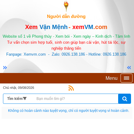
Người dẫn đường
Xem
Vận Mệnh
-
xem
VM
.com
Website số 1 về Phong thủy - Xem bói - Xem ngày – Kinh dịch - Tâm linh
Tư vấn chọn sim hợp tuổi, sinh con giúp bạn cải vận, hút tài lộc, sự
nghiệp thăng tiến
Fanpage: Xemvm.com - Zalo: 0926.138.186 - Hotline: 0926.138.186
Menu
Chủ nhật, 09/08/2026
Nếu như không chịu học tập thì cho dù đi vạn dặm đường cũng chỉ là anh đưa
thư.