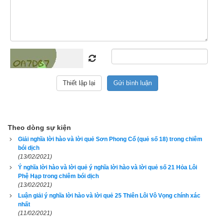
Luận giải ý nghĩa: 
Gió đi trên trời là quẻ Tiểu súc. Người 
quân tử coi đó mà làm tốt đức văn. Ý nói: gió không phải là vật 
chứa được lâu, nên Tiểu súc có nghĩa là chứa nhỏ, chưa thể 
có hành động lớn. Người quân tử coi đó mà phải trau dồi thêm 
chí khí. Hiện nay người quân tử chưa thể nào gây được ảnh 
hưởng lớn khắp nơi chúng dân, có khác nào như gió còn 
thoảng bay trên khắp vòm trời cao, không có ảnh hưởng trực 
tiếp đến vạn vật, như vậy việc đáng làm hơn hết lúc này là 
trau dồi tài năng, đạo đức.
Theo dòng sự kiện
Thoán từ quẻ Phong Thiên Tiểu Súc:
Giải nghĩa lời hào và lời quẻ Sơn Phong Cổ (quẻ số 18) trong chiêm
bói dịch
畜
 . 
亨
 . 
密
雲
不
雨
 . 
自
我
西
郊
 .
(13/02/2021)
Ý nghĩa lời hào và lời quẻ ý nghĩa lời hào và lời quẻ số 21 Hỏa Lôi
Tiểu Súc. Hanh. Mật vân bất vũ. Tự ngã tây giao.
Phệ Hạp trong chiêm bói dịch
(13/02/2021)
Tiểu Súc hanh thông, quẻ rõ rồi,
Luận giải ý nghĩa lời hào và lời quẻ 25 Thiên Lôi Vô Vọng chính xác
nhất
(11/02/2021)
Trời Tây, mây phủ, mưa chưa rơi.