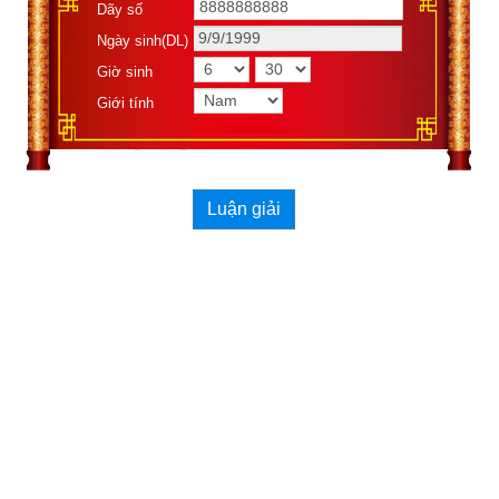
Dãy số
qiàn) Càn hay Trời (天). Thượng quái (Ngoại quái) là: ☴ (巽 
xũn) Tốn hay Gió (風) nên là quẻ “tương khắc”. Mây dầy mà 
Ngày sinh(DL)
chưa mưa, địa khí bốc lên, nhưng thiên khí chưa ứng hợp, 
Giờ sinh
Âm cảm mà Dương chưa ứng, thế nên quẻ gọi là Tiểu Súc. 
Giới tính
Do đó Tiểu Súc có nghĩa là tích luỹ nhỏ, tức tích mà chưa đủ, 
hay sức chứa nhỏ, như trời tích mây mà chưa mưa, còn phải 
tích luỹ nữa. Ví như người quân tử còn cần phải trau dồi thêm 
Luận giải
đức hạnh.
Xem ngày tốt xấu theo kinh dịch
Ngày cần xem
Ngày khởi sự (DL)
Giờ khởi sự