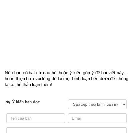
Xem ngày
Tượng quẻ Phong Thiên Tiểu Súc:
象
曰
 . 
風
行
天
上
 . 
小
畜
 . 
君
子
以
懿
文
德
 .
Nếu bạn có bất cứ câu hỏi hoặc ý kiến góp ý để bài viết này… 
Phong hành thiên thượng. Tiểu Súc. Quân tử dĩ ý văn đức.
hoàn thiện hơn vui lòng
 để lại một bình luận bên dưới để chúng 
ta có thể thảo luận thêm!
Gió thổi trên trời,
Nên rằng Tiểu Súc, chưa nuôi được nhiều.
Ý kiến bạn đọc
Nên rằng quân tử y chiều,
Trau dồi phong thái mỹ miều, tài hoa.