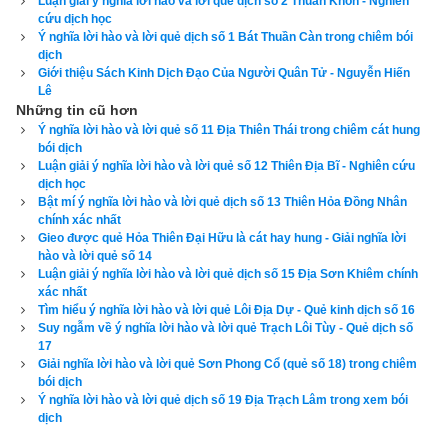
Luận giải ý nghĩa lời hào và lời quẻ dịch số 2 Thuần Khôn - Nghiên
cứu dịch học
Quẻ Tiểu Súc, Hào nhu đắc vị,
Ý nghĩa lời hào và lời quẻ dịch số 1 Bát Thuần Càn trong chiêm bói
dịch
Dưới lẫn trên, nhất trí ứng theo,
Giới thiệu Sách Kinh Dịch Đạo Của Người Quân Tử - Nguyễn Hiến
Lê
Nên rằng cản ít, không nhiều,
Những tin cũ hơn
Ý nghĩa lời hào và lời quẻ số 11 Địa Thiên Thái trong chiêm cát hung
bói dịch
Cương cường hoạt động, có chiều hanh thông.
Luận giải ý nghĩa lời hào và lời quẻ số 12 Thiên Địa Bĩ - Nghiên cứu
dịch học
Bền lòng, vững chí, ra công,
Bật mí ý nghĩa lời hào và lời quẻ dịch số 13 Thiên Hỏa Đồng Nhân
chính xác nhất
Mây dầy, còn chuyển nên không mưa rào.
Gieo được quẻ Hỏa Thiên Đại Hữu là cát hay hung - Giải nghĩa lời
hào và lời quẻ số 14
Luận giải ý nghĩa lời hào và lời quẻ dịch số 15 Địa Sơn Khiêm chính
Trời Tây mây phủ ngất cao,
xác nhất
Tìm hiểu ý nghĩa lời hào và lời quẻ Lôi Địa Dự - Quẻ kinh dịch số 16
Việc làm ảnh hưởng chưa bao lăm gì.
Suy ngẫm về ý nghĩa lời hào và lời quẻ Trạch Lôi Tùy - Quẻ dịch số
17
Luận giải ý nghĩa: 
Âm khí còn bốc lên nghĩa là âm khí chưa 
Giải nghĩa lời hào và lời quẻ Sơn Phong Cổ (quẻ số 18) trong chiêm
bói dịch
thành mưa để rơi xuống. Nếu đem áp dụng vào nhân sự thì 
Ý nghĩa lời hào và lời quẻ dịch số 19 Địa Trạch Lâm trong xem bói
có nghĩa là bậc thần tử muốn đem tâm xây dựng nước non, 
dịch
mà bậc quân phụ chưa hưởng ứng... Tiểu súc tượng dương 