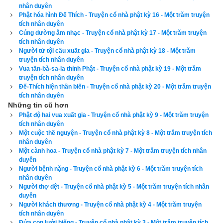
nhân duyên
Phật bảo A-nan: “Ngươi có thấy vị trưởng giả vừa làm vua 
Phật hóa hình Đế Thích - Truyện cổ nhà phật kỳ 16 - Một trăm truyện
bảy ngày đây chăng?” A-nan thưa: “Bạch Thế Tôn, con đã 
tích nhân duyên
Cúng dường âm nhạc - Truyện cổ nhà phật kỳ 17 - Một trăm truyện
thấy.”
tích nhân duyên
Người tử tội cầu xuất gia - Truyện cổ nhà phật kỳ 18 - Một trăm
Phật nói: “Vị đại trưởng giả đây nhờ công đức thỉnh Phật cúng 
truyện tích nhân duyên
Vua tần-bà-sa-la thỉnh Phật - Truyện cổ nhà phật kỳ 19 - Một trăm
dường, trải qua ba a-tăng-kỳ kiếp nữa sẽ thành Phật hiệu là 
truyện tích nhân duyên
Tối Thắng, hóa độ chúng sanh nhiều vô số. Vì nhân duyên ấy 
Đế-Thích hiện thần biến - Truyện cổ nhà phật kỳ 20 - Một trăm truyện
mà ta mỉm cười.”
tích nhân duyên
Những tin cũ hơn
Phật độ hai vua xuất gia - Truyện cổ nhà phật kỳ 9 - Một trăm truyện
Các vị tỳ-kheo nghe Phật thuyết nhân duyên này xong thảy 
tích nhân duyên
đều vui mừng tin nhận
Một cuộc thề nguyện - Truyện cổ nhà phật kỳ 8 - Một trăm truyện tích
nhân duyên
Hãy ủng hộ website bằng cách truy cập lịch vạn niên trên 
Một cành hoa - Truyện cổ nhà phật kỳ 7 - Một trăm truyện tích nhân
duyên
xemvm.com. Lịch vạn niên của chúng tôi không chỉ có các 
Người bệnh nặng - Truyện cổ nhà phật kỳ 6 - Một trăm truyện tích
tính năng cơ bản như đổi lịch dương sang lịch âm,
lịch can 
nhân duyên
Người thợ dệt - Truyện cổ nhà phật kỳ 5 - Một trăm truyện tích nhân
chi
,
lịch tiết khí
,
xem ngày giờ Hoàng Đạo – Hắc Đạo
, xem 
duyên
ngày theo Ngọc hạp thông thư,
xem ngày theo nhị thập bát tú
Người khách thương - Truyện cổ nhà phật kỳ 4 - Một trăm truyện
tích nhân duyên
mà còn có nhiều tính năng nâng cao khác như
xem ngày 
Đứa con lười biếng - Truyện cổ nhà phật kỳ 3 - Một trăm truyện tích