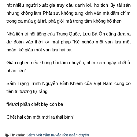
rất nhiều người xuất gia truy cầu danh lợi, họ tích lũy tài sản 
nhưng không làm Phật sự, không tụng kinh văn mà đắm chìm 
trong ca múa giải trí, phá giới mà trong tâm không hổ thẹn.
Nhà tiên tri nổi tiếng của Trung Quốc, Lưu Bá Ôn cũng đưa ra 
dự đoán vào thời kỳ mạt pháp “Kẻ nghèo một vạn lưu một 
ngàn, kẻ giàu một vạn lưu hai ba.
Giàu nghèo nếu không hồi tâm chuyển, nhìn xem ngày chết ở 
nhãn tiền”
Sấm Trạng Trình Nguyễn Bỉnh Khiêm của Việt Nam cũng có 
tiên tri tương tự rằng:
“Mười phần chết bảy còn ba
Chết hai còn một mới ra thái bình”
“Người làm việc thiện thì được thấy, kẻ làm việc ác không 
Từ khóa:
Sách Một trăm truyện tích nhân duyên