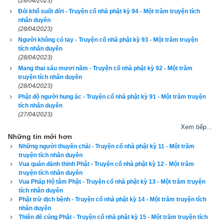
(28/04/2023)
Ông trưởng giả làm xong những việc ấy, trải qua bảy ngày rồi, 
Đói khổ suốt đời - Truyện cổ nhà phật kỳ 94 - Một trăm truyện tích
liền đến chỗ Phật ngự, lễ bái cung kính và phát lời nguyện lớn 
nhân duyên
rằng: “Nhờ công đức cúng dường hôm nay, trong đời vị lai tôi 
(28/04/2023)
Người không có tay - Truyện cổ nhà phật kỳ 93 - Một trăm truyện
nguyện sẽ có thể vì những chúng sanh mù lòa mà cứu giúp 
tích nhân duyên
cho được sáng mắt, vì những chúng sanh chẳng quy y Phật 
(28/04/2023)
mà độ cho quy y, những chúng sanh không người cứu hộ sẽ 
Mang thai sáu mươi năm - Truyện cổ nhà phật kỳ 92 - Một trăm
truyện tích nhân duyên
được cứu hộ, những chúng sanh không được an ổn sẽ được 
(28/04/2023)
an ổn, những chúng sanh chưa nhập Niết-bàn sẽ được nhập 
Phật độ người hung ác - Truyện cổ nhà phật kỳ 91 - Một trăm truyện
Niết-bàn.”
tích nhân duyên
(27/04/2023)
Ông trưởng giả phát nguyện rồi, đức Phật liền mỉm cười, từ 
Xem tiếp...
Những tin mới hơn
nơi trán, giữa hai lông mày phóng ra một đạo hào quang năm 
Những người thuyền chài - Truyện cổ nhà phật kỳ 11 - Một trăm
sắc, bay quanh Phật ba vòng rồi lại theo chỗ trên trán Phật mà 
truyện tích nhân duyên
bay trở vào.
Vua quán đảnh thỉnh Phật - Truyện cổ nhà phật kỳ 12 - Một trăm
truyện tích nhân duyên
Vua Pháp Hộ tắm Phật - Truyện cổ nhà phật kỳ 13 - Một trăm truyện
Khi ấy, A-nan bạch Phật rằng: “Như Lai là đấng tôn quý, chẳng 
tích nhân duyên
vô cớ mà cười bao giờ. Nay vì nhân duyên gì mà Phật mỉm 
Phật trừ dịch bệnh - Truyện cổ nhà phật kỳ 14 - Một trăm truyện tích
nhân duyên
cười, xin giảng giải cho được biết.”
Thiên đế cúng Phật - Truyện cổ nhà phật kỳ 15 - Một trăm truyện tích