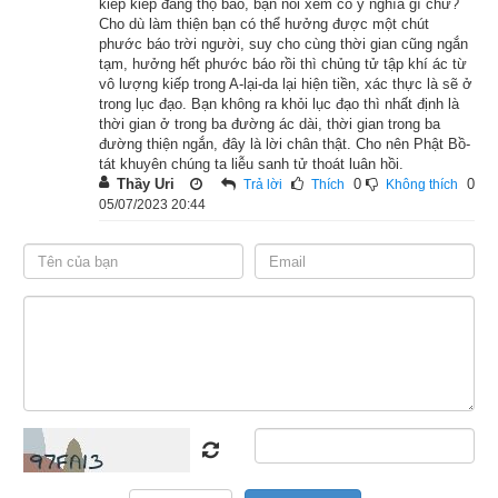
kiếp kiếp đang thọ báo, bạn nói xem có ý nghĩa gì chứ?
Cho dù làm thiện bạn có thể hưởng được một chút
Đôi bên đều vui cả!
phước báo trời người, suy cho cùng thời gian cũng ngắn
tạm, hưởng hết phước báo rồi thì chủng tử tập khí ác từ
vô lượng kiếp trong A-lại-da lại hiện tiền, xác thực là sẽ ở
Nếu biết bỏ thắng bại,
trong lục đạo. Bạn không ra khỏi lục đạo thì nhất định là
thời gian ở trong ba đường ác dài, thời gian trong ba
Đó là vui lớn nhất.
đường thiện ngắn, đây là lời chân thật. Cho nên Phật Bồ-
tát khuyên chúng ta liễu sanh tử thoát luân hồi.
Vua Ba-tư-nặc nghe Phật thuyết kệ rồi, liền vui vẻ thả vua A-
Thầy Uri
0
0
Trả lời
Thích
Không thích
05/07/2023 20:44
xà-thế cho về nước cũ.
Vua trở về cung, lòng tự nghĩ rằng: “Ta sở dĩ ngày nay được 
chiến thắng, là nhờ có ông trưởng giả kia dâng lên trân bảo, 
vàng bạc để chiêu mộ thêm tướng sĩ.” Nghĩ như vậy, liền tức 
thời cho mời vị trưởng giả đến, bảo rằng: “Ta có được chiến 
thắng như ngày nay là nhờ có khanh dâng lên tài vật, giúp 
chiêu mộ binh tướng. Nay ta muốn ban thưởng cho khanh 
thật trọng hậu, vậy khanh muốn gì cứ nói ra.”
Trưởng giả tâu: “Xin đại vương xá tội cho, tôi mới dám nói.” 