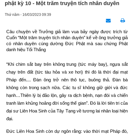
phật kỳ 10 - Một trăm truyện tích nhân duyên
Thứ năm - 16/03/2023 09:39
Câu chuyện về Trưởng giả làm vua bảy ngày được trích từ 
Cuốn “Một trăm truyện tích nhân duyên” kể về ông trưởng giả 
có nhân duyên cúng dường Đức Phật mà sau chứng Phật 
danh hiệu Tối Thắng
“Khi chim sắt bay trên không trung (tức máy bay), ngựa sắt 
chạy trên đất (tức tàu hỏa và xe hơi) thì đó là thời đại mạt 
Pháp đến.... Đàn ông trở nên thô tục, buông thả. Đàn bà 
không còn trong sạch nữa. Các tu sĩ không giữ giới và đức 
hạnh…Thiên lý bị đảo lộn, gây ra dịch bệnh, nạn đói và chiến 
tranh làm khủng hoảng đời sống thế gian”. Đó là lời tiên tri của 
đại sư Liên Hoa Sinh của Tây Tạng về tương lai nhân loại hiện 
đại.
Đức Liên Hoa Sinh còn dự ngôn rằng: vào thời mạt Pháp đó, 