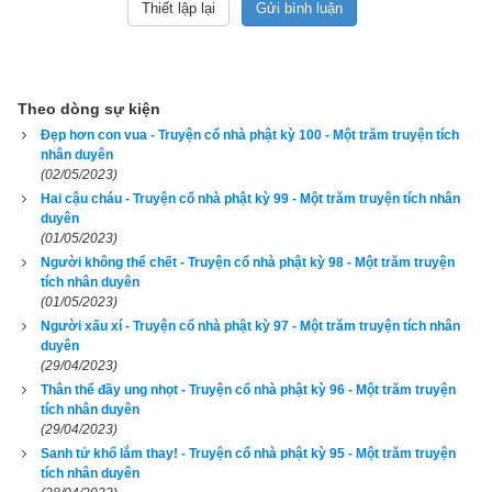
Vua đáp: “Khanh muốn gì cứ nói, ta sẽ lắng nghe, không bắt 
tội.” Trưởng giả tâu rằng: “Tôi muốn được thay đại vương mà 
cầm quyền trị nước trong bảy ngày.” Vua liền hứa thuận cho, 
truyền đánh trống loan báo ra khắp nước, lập ông trưởng giả 
Theo dòng sự kiện
lên làm vua trong bảy ngày.
Đẹp hơn con vua - Truyện cổ nhà phật kỳ 100 - Một trăm truyện tích
nhân duyên
Ông trưởng giả lên làm vua rồi, liền sai người đi đánh trống 
(02/05/2023)
mà loan báo khắp nơi trong thành rằng: “Trong hạn bảy ngày, 
Hai cậu cháu - Truyện cổ nhà phật kỳ 99 - Một trăm truyện tích nhân
duyên
tất cả nhân dân đều được tự do, không bị bắt buộc phải làm 
(01/05/2023)
bất cứ việc gì do quan viên sai khiến.” Lại sai sứ đến nói với 
Người không thể chết - Truyện cổ nhà phật kỳ 98 - Một trăm truyện
vua các nước nhỏ chư hầu rằng, trong hạn bảy ngày, phải bãi 
tích nhân duyên
(01/05/2023)
bỏ hết mọi việc triều chính mà về kinh đô bái kiến vua mới. 
Người xấu xí - Truyện cổ nhà phật kỳ 97 - Một trăm truyện tích nhân
Khi các vua tề tựu về, ông liền thỉnh Phật và chư tăng đến để 
duyên
cúng dường trọng thể, lại khuyến khích hết thảy các vua chư 
(29/04/2023)
Thân thể đầy ung nhọt - Truyện cổ nhà phật kỳ 96 - Một trăm truyện
hầu cùng các vị quan thuộc quy y Tam Bảo. Người người đều 
tích nhân duyên
nghe lời khuyên của ông mà quy y theo Phật, số nhiều không 
(29/04/2023)
tính hết.
Sanh tử khổ lắm thay! - Truyện cổ nhà phật kỳ 95 - Một trăm truyện
tích nhân duyên