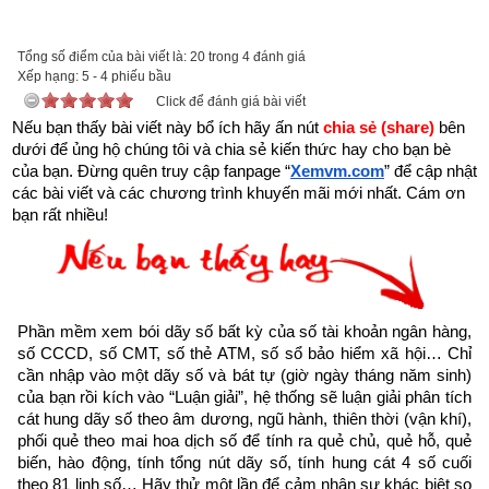
được xem.
Trên đời có người hành Đại Thiện, gặp kiếp nạn này cũng bình 
Tổng số điểm của bài viết là: 20 trong 4 đánh giá
Xếp hạng:
an”
5
-
4
phiếu bầu
Click để đánh giá bài viết
Nếu bạn thấy bài viết này bổ ích hãy ấn nút 
chia sẻ (share) 
bên 
dưới để ủng hộ chúng tôi và chia sẻ kiến thức hay cho bạn bè 
của bạn. Đừng quên truy cập fanpage
“
Xemvm.com
” để cập nhật 
các bài viết và các chương trình khuyến mãi mới nhất. Cám ơn 
bạn rất nhiều!
Phần mềm xem bói dãy số bất kỳ của số tài khoản ngân hàng, 
số CCCD, số CMT, số thẻ ATM, số sổ bảo hiểm xã hội… Chỉ 
cần nhập vào một dãy số và bát tự (giờ ngày tháng năm sinh) 
của bạn rồi kích vào “Luận giải”, hệ thống sẽ luận giải phân tích 
cát hung dãy số theo âm dương, ngũ hành, thiên thời (vận khí), 
phối quẻ theo mai hoa dịch số để tính ra quẻ chủ, quẻ hỗ, quẻ 
Như vậy chúng ta đang sống trong thời gian cuối cùng của 
biến, hào động, tính tổng nút dãy số, tính hung cát 4 số cuối 
thời kỳ mạt pháp khi mà đạo đức nhân loại suy đồi, bại hoại 
theo 81 linh số… Hãy thử một lần để cảm nhận sự khác biệt so 