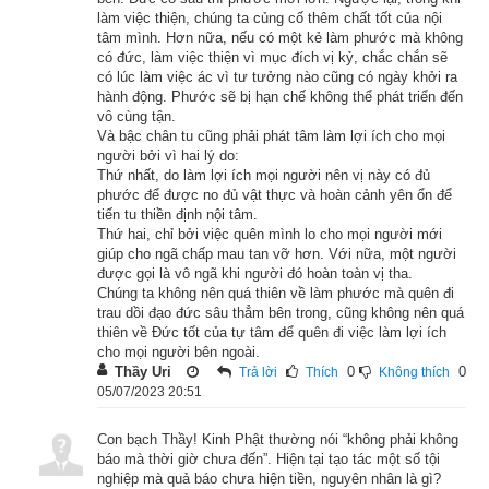
làm việc thiện, chúng ta củng cố thêm chất tốt của nội
vua lấy đó mà tuyển mộ rất đông quân binh, mua thêm nhiều 
tâm mình. Hơn nữa, nếu có một kẻ làm phước mà không
ngựa tốt. Lại cho người đi khắp nước mà cầu bậc mưu sĩ ra 
có đức, làm việc thiện vì mục đích vị kỷ, chắc chắn sẽ
có lúc làm việc ác vì tư tưởng nào cũng có ngày khởi ra
giúp.
hành động. Phước sẽ bị hạn chế không thể phát triển đến
vô cùng tận.
Bấy giờ, có một vị tướng giỏi nghe lời hiệu triệu của vua mà 
Và bậc chân tu cũng phải phát tâm làm lợi ích cho mọi
người bởi vì hai lý do:
đến giúp, nhân đi qua cửa thành nghe có hai vị tướng sĩ cùng 
Thứ nhất, do làm lợi ích mọi người nên vị này có đủ
nhau luận bàn về binh pháp. Một người nói rằng: “Phép dùng 
phước để được no đủ vật thực và hoàn cảnh yên ổn để
tiến tu thiền định nội tâm.
binh nên chọn những quân binh hùng mạnh nhất cho đi trước, 
Thứ hai, chỉ bởi việc quên mình lo cho mọi người mới
những quân binh bậc trung thì đi giữa, còn những quân yếu 
giúp cho ngã chấp mau tan vỡ hơn. Với nữa, một người
nhất thì cho đi sau hết.” Vị tướng nghe rồi, khi đến chầu vua 
được gọi là vô ngã khi người đó hoàn toàn vị tha.
Chúng ta không nên quá thiên về làm phước mà quên đi
liền thuật lại như vậy. Vua Ba-tư-nặc nghe rồi liền tin theo lời 
trau dồi đạo đức sâu thẳm bên trong, cũng không nên quá
ấy, họp đủ bốn đoàn binh kéo tới đánh vua A-xà-thế, bố trí 
thiên về Đức tốt của tự tâm để quên đi việc làm lợi ích
cho mọi người bên ngoài.
quân binh mạnh nhất đi đầu và quân binh yếu nhất đi sau. Quả 
Thầy Uri
0
0
Trả lời
Thích
Không thích
nhiên thắng được quân vua A-xà-thế, thu bắt được rất nhiều 
05/07/2023 20:51
voi ngựa, xe cộ, lại thừa thắng mà bắt sống cả vua A-xà-thế 
Con bạch Thầy! Kinh Phật thường nói “không phải không
nữa.
báo mà thời giờ chưa đến”. Hiện tại tạo tác một số tội
nghiệp mà quả báo chưa hiện tiền, nguyên nhân là gì?
Vua Ba-tư-nặc dẫn vua A-xà-thế đến chỗ Phật. Tới nơi, vua 