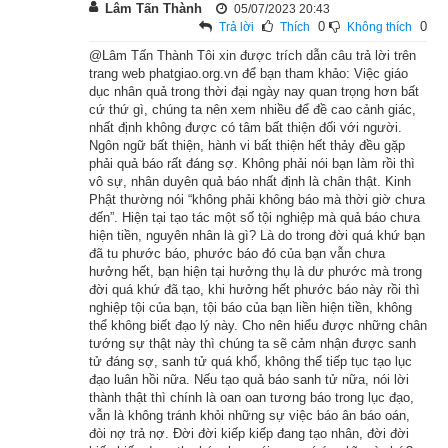
Lâm Tấn Thành
05/07/2023 20:43
lạy chào Phật, bạch rằng: “Bạch Thế Tôn! Tôi với vua A-xà-
0
0
Trả lời
Thích
Không thích
thế thật không sanh lòng oán ghét, song vua ấy tự sanh lòng 
@Lâm Tấn Thành Tôi xin được trích dẫn câu trả lời trên
trang web phatgiao.org.vn để bạn tham khảo: Việc giáo
thù nghịch với tôi mà gây cuộc binh đao. Tuy vậy, vua cha của 
dục nhân quả trong thời đại ngày nay quan trọng hơn bất
A-xà-thế ngày trước là bạn hữu của tôi, nên nay tôi không 
cứ thứ gì, chúng ta nên xem nhiều để đề cao cảnh giác,
nhất định không được có tâm bất thiện đối với người.
muốn xuống tay hại mạng người. Ý tôi muốn thả cho vua A-
Ngôn ngữ bất thiện, hành vi bất thiện hết thảy đều gặp
xà-thế về nước cũ.”
phải quả báo rất đáng sợ. Không phải nói bạn làm rồi thì
vô sự, nhân duyên quả báo nhất định là chân thật. Kinh
Khi ấy, đức Phật khen vua Ba-tư-nặc mà nói rằng: “Hay lắm, 
Phật thường nói “không phải không báo mà thời giờ chưa
đến”. Hiện tại tạo tác một số tội nghiệp mà quả báo chưa
hay lắm. Đối với chỗ người thân kẻ oán đều giữ lòng bình 
hiện tiền, nguyên nhân là gì? Là do trong đời quá khứ bạn
đẳng như nhau, chính là chỗ các bậc thánh hiền đều khen 
đã tu phước báo, phước báo đó của bạn vẫn chưa
hưởng hết, bạn hiện tại hưởng thụ là dư phước mà trong
ngợi.” Phật lại thuyết kệ rằng :
đời quá khứ đã tạo, khi hưởng hết phước báo này rồi thì
nghiệp tội của bạn, tội báo của bạn liền hiện tiền, không
thể không biết đạo lý này. Cho nên hiểu được những chân
tướng sự thật này thì chúng ta sẽ cảm nhận được sanh
Bại thì sanh lo sợ,
tử đáng sợ, sanh tử quá khổ, không thể tiếp tục tạo lục
đạo luân hồi nữa. Nếu tạo quả báo sanh tử nữa, nói lời
thành thật thì chính là oan oan tương báo trong lục đạo,
Thắng nên lòng hân hoan.
vẫn là không tránh khỏi những sự việc báo ân báo oán,
đòi nợ trả nợ. Đời đời kiếp kiếp đang tạo nhân, đời đời
Nay ngươi thả vua kia,