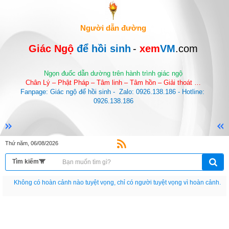
Người dẫn đường
Giác Ngộ 
để hồi sinh
-
 xem
VM
.com
Ngọn đuốc dẫn dường trên hành trình giác ngộ
Chân Lý – Phật Pháp – Tâm linh – Tâm hồn – Giải thoát …
Fanpage: Giác ngộ để hồi sinh -  Zalo: 0926.138.186 - Hotline: 
0926.138.186
Thứ năm, 06/08/2026
Nếu như không chịu học tập thì cho dù đi vạn dặm đường cũng chỉ là anh đưa
thư.