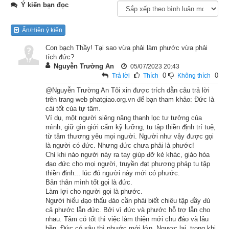
Ý kiến bạn đọc
Lúc ấy, Phật ở gần thành Xá-vệ, trong vườn Kỳ thọ Cấp Cô 
Ẩn/Hiện ý kiến
Độc. Vua nước Câu-tát-la là Ba-tư-nặc và vua nước Ma-kiệt-
đề là A-xà-thế đang đánh nhau. Khi ấy, cả hai vua đều có đủ 
Con bạch Thầy! Tại sao vừa phải làm phước vừa phải
tích đức?
bốn đoàn quân là: quân cưỡi voi, quân cưỡi ngựa, quân dùng 
Nguyễn Trường An
05/07/2023 20:43
xe và quân đánh bộ. Vua Ba-tư-nặc ra quân thất bại, thua to 
0
0
Trả lời
Thích
Không thích
đến ba lần. Vua chạy trở về nước Câu-tát-la, vào trong thành 
@Nguyễn Trường An Tôi xin được trích dẫn câu trả lời
trên trang web phatgiao.org.vn để bạn tham khảo: Đức là
nội lo rầu phiền muộn, bỏ ăn mất ngủ, đêm ngày lo nghĩ.
cái tốt của tự tâm.
Ví dụ, một người siêng năng thanh lọc tư tưởng của
Bấy giờ, tại thành Xá-vệ có một người trưởng giả giàu có, 
mình, giữ gìn giới cấm kỹ lưỡng, tu tập thiền định trí tuệ,
vàng bạc châu báu nhiều không kể xiết. Nghe chuyện vua Ba-
từ tâm thương yêu mọi người. Người như vậy được gọi
là người có đức. Nhưng đức chưa phải là phước!
tư-nặc thất trận trở về phiền muộn trong thành, liền đến tâu 
Chỉ khi nào người này ra tay giúp đỡ kẻ khác, giáo hóa
với vua rằng: “Tâu bệ hạ! Kẻ hèn này sẵn có nhiều vàng bạc 
đạo đức cho mọi người, truyền đạt phương pháp tu tập
thiền định... lúc đó người này mới có phước.
châu báu, xin dâng bệ hạ tùy nghi sử dụng. Có thể lấy đó để 
Bản thân mình tốt gọi là đức.
tuyển mộ thêm binh lính, mua nhiều ngựa tốt, lại cùng với 
Làm lợi cho người gọi là phước.
Người hiểu đạo thấu đáo cần phải biết chiêu tập đầy đủ
nước kia giao chiến nữa mà dành phần thắng. Cớ gì mà bệ hạ 
cả phước lẫn đức. Bởi vì đức và phước hỗ trợ lẫn cho
phải buồn bực như vậy?” Vua Ba-tư-nặc liền nhận lời. Ông 
nhau. Tâm có tốt thì việc làm thiện mới chu đáo và lâu
bền. Đức có sâu thì phước mới lớn. Ngược lại, trong khi
trưởng giả mang hết vàng bạc châu báu dâng lên cho vua, 