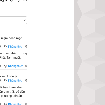
án niệm hoặc mặc
0
0
Không thích
bạn tham khảo: Trong
 Phật Tam muội.
0
0
Không thích
xảy ra dịch bệnh 
 sanh không?
 song không thấy 
0
0
Không thích
 người cư sĩ tin 
 để bạn tham khảo:
ng sanh. Chúng ta 
p oan trái, để đến
ể phương tiện ăn
0
0
Không thích