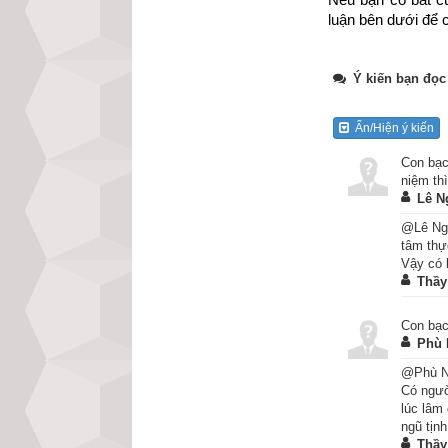
luận bên dưới để c
Ý kiến bạn đọc
Ẩn/Hiện ý kiến
Con bạc
niệm th
Lê N
@Lê Ngọ
tâm thự
Vậy có 
Thầy
Lúc ấy, Phật ở g
Con bạc
làm cho người ch
Phù 
ứng nghiệm. Bệnh
@Phù Ng
Phật, nói với mọi
Có ngườ
lúc lâm
nên cùng nhau ch
ngũ tịnh
Thầy