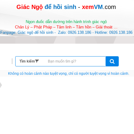
Giác Ngộ 
để hồi sinh
-
 xem
VM
.com
Ngọn đuốc dẫn dường trên hành trình giác ngộ
Chân Lý – Phật Pháp – Tâm linh – Tâm hồn – Giải thoát …
Fanpage: Giác ngộ để hồi sinh -  Zalo: 0926.138.186 - Hotline: 0926.138.186
Nếu như không chịu học tập thì cho dù đi vạn dặm đường cũng chỉ là anh đưa thư