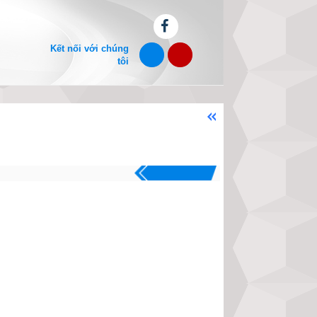
Kết nối với chúng
tôi
Chào mừng bạn đến với website xe
.