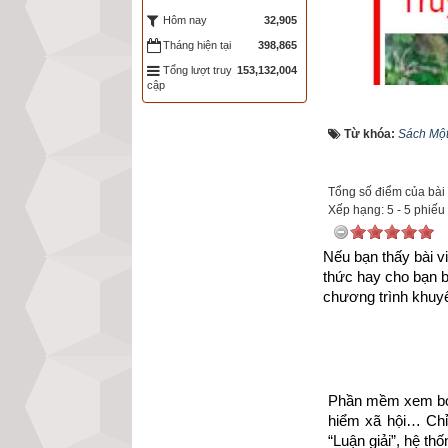
32,905
Hôm nay
Tháng hiện tại
398,865
Tổng lượt truy
153,132,004
cập
Từ khóa:
Sách Một
Tổng số điểm của bài v
Xếp hạng:
5
-
5
phiếu
Nếu bạn thấy bài vi
thức hay cho bạn 
chương trình khuyế
Phần mềm xem bói 
Như vậy chúng ta
hiểm xã hội… Chỉ 
suy đồi, bại hoại
“Luận giải”, hệ th