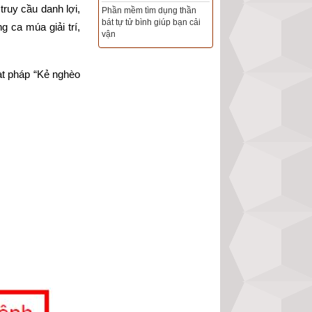
ruy cầu danh lợi, 
Tổng Kho Sim Năm sinh 0x -
ca múa giải trí, 
9x - 8x -7x -6x giá rẻ nhất thị
trường - Click xem ngay
t pháp “Kẻ nghèo 