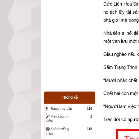
Đức Liên Hoa Sinh
họ tích lũy tài 
phá giới mà trong
Nhà tiên tri nổi
một vạn lưu một n
Giàu nghèo nếu k
Sấm Trạng Trình 
“Mười phần chết 
Chết hai còn một 
Thống kê
“Người làm việc 
Đang truy cập
119
Máy chủ tìm
1
Trên đời có người
kiếm
Khách viếng
118
thăm