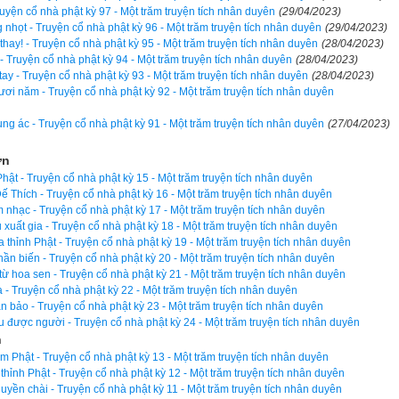
hát mong mỏi xin được nghe pháp. Phật liền vì mọi người mà thuyế
ruyện cổ nhà phật kỳ 97 - Một trăm truyện tích nhân duyên
(29/04/2023)
t Pháp xong, mọi người đều thấy tâm ý khai mở, nhiều người đượ
 nhọt - Truyện cổ nhà phật kỳ 96 - Một trăm truyện tích nhân duyên
(29/04/2023)
thay! - Truyện cổ nhà phật kỳ 95 - Một trăm truyện tích nhân duyên
(28/04/2023)
hứng quả Tư-đà-hàm, có người chứng quả A-na-hàm. Lại có người 
 - Truyện cổ nhà phật kỳ 94 - Một trăm truyện tích nhân duyên
(28/04/2023)
-đề nguyện được quả vị Phật, Thế Tôn. Lúc bấy giờ, chư tỳ-kheo t
ay - Truyện cổ nhà phật kỳ 93 - Một trăm truyện tích nhân duyên
(28/04/2023)
ơi năm - Truyện cổ nhà phật kỳ 92 - Một trăm truyện tích nhân duyên
hật: “Bạch Thế Tôn! Do nhân duyên phước báo nào mà dân chúng n
 cũng như nhờ đâu mà họ được Phật độ cho khỏi nạn dịch bệnh tai 
ng ác - Truyện cổ nhà phật kỳ 91 - Một trăm truyện tích nhân duyên
(27/04/2023)
g: “Này chư tỳ-kheo! Các ngươi hãy chú tâm lắng nghe, ta sẽ vì c
ơn
“Này Chư tỳ-kheo! Về thuở quá khứ, nước Ba-la-nại có Phật ra đờ
hật - Truyện cổ nhà phật kỳ 15 - Một trăm truyện tích nhân duyên
ế Thích - Truyện cổ nhà phật kỳ 16 - Một trăm truyện tích nhân duyên
 chư tỳ-kheo đi đến nước của một vị vua tên là Phạm-ma. Đức vua
hạc - Truyện cổ nhà phật kỳ 17 - Một trăm truyện tích nhân duyên
kheo xong, liền quỳ xuống mà bạch rằng: “Xin đức Thế Tôn từ bi thươ
u xuất gia - Truyện cổ nhà phật kỳ 18 - Một trăm truyện tích nhân duyên
a thỉnh Phật - Truyện cổ nhà phật kỳ 19 - Một trăm truyện tích nhân duyên
 nay đang bị dịch bệnh tai ác.”
hần biến - Truyện cổ nhà phật kỳ 20 - Một trăm truyện tích nhân duyên
ừ hoa sen - Truyện cổ nhà phật kỳ 21 - Một trăm truyện tích nhân duyên
 Phật Nguyệt Quang liền lấy tấm y của mình trao cho nhà vua, nói r
- Truyện cổ nhà phật kỳ 22 - Một trăm truyện tích nhân duyên
a của ta đây treo lên đầu cây phướn, cung kính cúng dường, rồi
 bảo - Truyện cổ nhà phật kỳ 23 - Một trăm truyện tích nhân duyên
được người - Truyện cổ nhà phật kỳ 24 - Một trăm truyện tích nhân duyên
ông còn trở lại nữa.” Vua nghe theo lời ấy rồi, mọi việc đều tốt đẹp, 
n
t sức vui mừng, phát tâm Bồ-đề. Đức Phật liền thọ ký cho vua rằng: 
 Phật - Truyện cổ nhà phật kỳ 13 - Một trăm truyện tích nhân duyên
hỉnh Phật - Truyện cổ nhà phật kỳ 12 - Một trăm truyện tích nhân duyên
à Thích-ca Mâu-ni.”
yền chài - Truyện cổ nhà phật kỳ 11 - Một trăm truyện tích nhân duyên