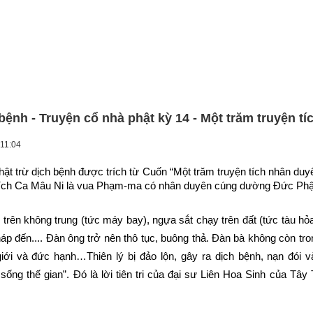
 bệnh - Truyện cổ nhà phật kỳ 14 - Một trăm truyện t
 11:04
t trừ dịch bệnh được trích từ Cuốn “Một trăm truyện tích nhân duyên
ích Ca Mâu Ni là vua Phạm-ma có nhân duyên cúng dường Đức Ph
 trên không trung (tức máy bay), ngựa sắt chạy trên đất (tức tàu hỏa 
háp đến.... Đàn ông trở nên thô tục, buông thả. Đàn bà không còn tr
giới và đức hạnh…Thiên lý bị đảo lộn, gây ra dịch bệnh, nạn đói và
ống thế gian”. Đó là lời tiên tri của đại sư Liên Hoa Sinh của Tây 
.