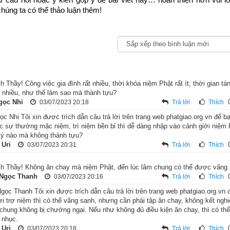
húng ta có thể thảo luận thêm!
h Thầy! Công việc gia đình rất nhiều, thời khóa niệm Phật rất ít; thời gian t
ì nhiều, như thế làm sao mà thành tựu?
gọc Nhi
03/07/2023 20:18
Trả lời
Thích
c Nhi Tôi xin được trích dẫn câu trả lời trên trang web phatgiao.org.vn để 
c sự thường mặc niệm, trì niệm bền bỉ thì dễ dàng nhập vào cảnh giới niệm
lý nào mà không thành tựu?
 Uri
03/07/2023 20:31
Trả lời
Thích
ần thành Vương-xá, nơi tinh xá Trúc Lâm. Lúc bấy giờ, tại xứ Na-la 
h Thầy! Không ăn chay mà niệm Phật, đến lúc lâm chung có thể được vãng
ết rất nhiều. Dân chúng bệnh khổ đau đớn, cầu khẩn đủ các vị thần,
Ngọc Thanh
03/07/2023 20:16
Trả lời
Thích
 ngày càng lan rộng chẳng giảm chút nào. Khi đó, tại xứ này có một
ọc Thanh Tôi xin được trích dẫn câu trả lời trên trang web phatgiao.org.vn
 người rằng: “Đức Như Lai luôn làm lợi ích, an ổn cho hết thảy chú
i trợ niệm thì có thể vãng sanh, nhưng cần phải tập ăn chay, không kết nghiệ
 chung không bị chướng ngại. Nếu như không đủ điều kiện ăn chay, thì có th
í tâm niệm danh hiệu ngài mà cầu khỏi sự bệnh khổ.”
 nhục.
 Uri
03/07/2023 20:18
Trả lời
Thích