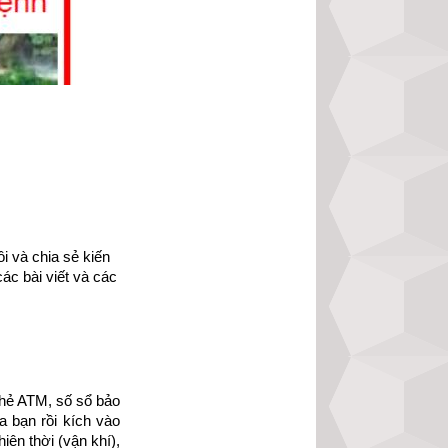
 và chia sẻ kiến 
ác bài viết và các 
hẻ ATM, số sổ bảo 
ạo đức nhân loại 
 bạn rồi kích vào 
được bình an vượt 
ên thời (vận khí), 