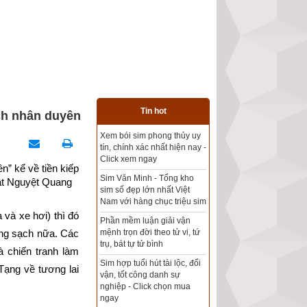
Tin hot
ích nhân duyên
Tổng kho sim phong thủy -
Sim hợp tuổi - Sim hợp
mệnh giá rẻ nhất thị trường
” kể về tiền kiếp 
ật Nguyệt Quang
Xem bói sim phong thủy
theo khoa học tử vi, tứ trụ
và xe hơi) thì đó 
chính xác nhất
ong sạch nữa. Các 
Mua sim Thần tài, Thần tài
 chiến tranh làm 
theo bạn! Giao sim miễn phí
Tạng về tương lai 
Xem ngày đẹp - chọn ngày
tốt khởi sự theo kinh dịch
chính xác nhất