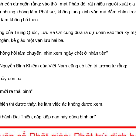
 còn dự ngôn rằng: vào thời mạt Pháp đó, rất nhiều người xuất gia t
sản nhưng không làm Phật sự, không tụng kinh văn mà đắm chìm trong 
 tâm không hổ thẹn.
 tiếng của Trung Quốc, Lưu Bá Ôn cũng đưa ra dự đoán vào thời kỳ mạ
gàn, kẻ giàu một vạn lưu hai ba.
hông hồi tâm chuyển, nhìn xem ngày chết ở nhãn tiền”
Nguyễn Bỉnh Khiêm của Việt Nam cũng có tiên tri tương tự rằng:
bảy còn ba
mới ra thái bình”
thiện thì được thấy, kẻ làm việc ác không được xem.
 hành Đại Thiện, gặp kiếp nạn này cũng bình an”