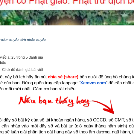
 trăm truyện tích nhân duyên
iết là: 25 trong 5 đánh giá
 bầu
Click để đánh giá bài viết
ết này bổ ích hãy ấn nút 
chia sẻ (share) 
bên dưới để ủng hộ chúng tôi
bè của bạn. Đừng quên truy cập fanpage
“
Xemvm.com
” để cập nhật c
n mãi mới nhất. Cám ơn bạn rất nhiều!
dãy số bất kỳ của số tài khoản ngân hàng, số CCCD, số CMT, số t
 đang sống trong thời gian cuối cùng của thời kỳ mạt pháp khi mà đ
cần nhập vào một dãy số và bát tự (giờ ngày tháng năm sinh) của
 đến cùng cực, đại nạn sắp đến chỉ có hành thiện tích đức thì mới 
ống sẽ luận giải phân tích cát hung dãy số theo âm dương, ngũ hành, thi