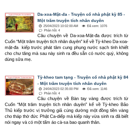
Da-xoa-Mật-đa - Truyện cổ nhà phật kỳ 85 -
Một trăm truyện tích nhân duyên
25/04/2023 10:02:00 AM
Đã xem: 1076
Phản hồi: 4
Câu chuyện về Da-xoa-Mật-đa được trích từ 
Cuốn “Một trăm truyện tích nhân duyên” kể về Tỳ-kheo Da-xoa-
mật-đa  kiếp trước phát tâm cung phụng nước sạch tinh khiết 
cho chư tăng mà sau này sinh ra đều sẵn có nước quý, không 
dùng sữa mẹ.
Tỳ-kheo tam tạng - Truyện cổ nhà phật kỳ 84
- Một trăm truyện tích nhân duyên
24/04/2023 02:35:00 PM
Đã xem: 1146
Phản hồi: 4
Câu chuyện về Bàn tay vàng được trích từ 
Cuốn “Một trăm truyện tích nhân duyên” kể về Tỳ-kheo Bảo 
Thủ kiếp trước vị trưởng giả cúng dường một đồng tiền vàng 
cho tháp thờ đức Phật Ca-diếp mà kiếp này vừa sinh ra đã biết 
nói ngay và có một tấm áo cà-sa bao quanh thân.