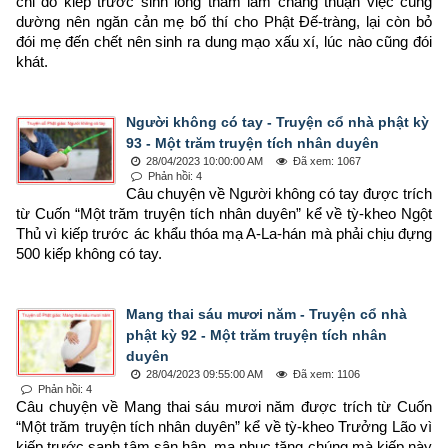
chi do kiếp trước sinh lòng tham lam chẳng thuận việc cúng 
dường nên ngăn cản mẹ bố thí cho Phật Đế-tràng, lại còn bỏ 
đói mẹ đến chết nên sinh ra dung mạo xấu xí, lúc nào cũng đói 
khát.
Người không có tay - Truyện cổ nhà phật kỳ
93 - Một trăm truyện tích nhân duyên
28/04/2023 10:00:00 AM
Đã xem: 1067
Phản hồi: 4
Câu chuyện về Người không có tay được trích 
từ Cuốn “Một trăm truyện tích nhân duyên” kể về tỳ-kheo Ngột 
Thủ vì kiếp trước ác khẩu thóa mạ A-La-hán mà phải chịu đựng 
500 kiếp không có tay.
Mang thai sáu mươi năm - Truyện cổ nhà
phật kỳ 92 - Một trăm truyện tích nhân
duyên
28/04/2023 09:55:00 AM
Đã xem: 1106
Phản hồi: 4
Câu chuyện về Mang thai sáu mươi năm được trích từ Cuốn 
“Một trăm truyện tích nhân duyên” kể về tỳ-kheo Trưởng Lão vì 
kiếp trước sanh tâm sân hận, mạ nhục tăng chúng mà kiếp này 