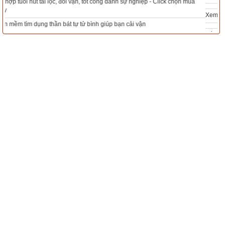
Xem ngày đẹp - chọn ngày tốt khởi sự theo kinh dịch chính xác nhất
Tổng Kho Sim Năm sinh 0x - 9x - 8x -7x -6x giá rẻ nhất thị trường - Click xem
ngay