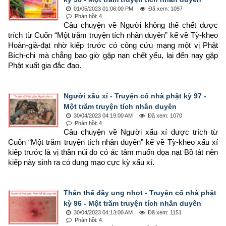
01/05/2023 01:06:00 PM
Đã xem: 1097
Phản hồi: 4
Câu chuyện về Người không thể chết được 
trích từ Cuốn “Một trăm truyện tích nhân duyên” kể về Tỳ-kheo 
Hoàn-già-đạt nhờ kiếp trước có công cứu mạng một vị Phật 
Bích-chi mà chẳng bao giờ gặp nạn chết yểu, lại đến nay gặp 
Phật xuất gia đắc đạo.
Người xấu xí - Truyện cổ nhà phật kỳ 97 -
Một trăm truyện tích nhân duyên
30/04/2023 04:19:00 AM
Đã xem: 1070
Phản hồi: 4
Câu chuyện về Người xấu xí được trích từ 
Cuốn “Một trăm truyện tích nhân duyên” kể về Tỳ-kheo xấu xí 
kiếp trước là vị thần núi do có ác tâm muốn dọa nạt Bồ tát nên 
kiếp này sinh ra có dung mạo cực kỳ xấu xí.
Thân thể đầy ung nhọt - Truyện cổ nhà phật
kỳ 96 - Một trăm truyện tích nhân duyên
30/04/2023 04:13:00 AM
Đã xem: 1151
Phản hồi: 4