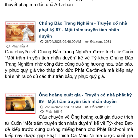
thuyết pháp mà đắc quả A-La-hán
Chúng Bảo Trang Nghiêm - Truyện cổ nhà
phật kỳ 87 - Một trăm truyện tích nhân
duyên
26/04/2023 09:46:00 AM
Đã xem: 1031
Phản hồi: 4
Câu chuyện về Chúng Bảo Trang Nghiêm được trích từ Cuốn 
“Một trăm truyện tích nhân duyên” kể về Tỳ-kheo Chúng Bảo 
Trang Nghiêm nhờ công đức cúng dường hương hoa, trân bảo, 
y phục quý giá vào tháp thờ đức Phật Ca-tôn-đà mà kiếp này 
khi sinh ra có đủ các thứ trân bảo, y phục quý giá.
Ông hoàng xuất gia - Truyện cổ nhà phật kỳ
89 - Một trăm truyện tích nhân duyên
26/04/2023 09:41:00 AM
Đã xem: 1032
Phản hồi: 4
Câu chuyện về Ông hoàng xuất gia được trích 
từ Cuốn “Một trăm truyện tích nhân duyên” kể về Tỳ-kheo Bạt-
đề kiếp trước cúng dường miếng bánh cho Phật Bích-chi mà 
kiếp này được gặp Phật Thích Ca Mâu Ni mà được xuất gia 