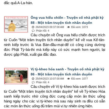
đắc quả A-La-hán.
Ông vua hiếu chiến - Truyện cổ nhà phật kỳ
88 - Một trăm truyện tích nhân duyên
26/04/2023 09:37:00 AM
Đã xem: 1073
Phản hồi: 4
Câu chuyện về Ông vua hiếu chiến được trích 
từ Cuốn “Một trăm truyện tích nhân duyên” kể về vua Kế-tân-
ninh kiếp trước là Vua Bàn-đầu-mạt-đế có công cúng dường 
đức Phật Tỳ-bà-thi mà kiếp này có sức mạnh hơn người, lại 
được gặp Phật, xuất gia đắc đạo.
Vị tỳ-kheo hóa sanh - Truyện cổ nhà phật kỳ
86 - Một trăm truyện tích nhân duyên
25/04/2023 10:07:00 AM
Đã xem: 1077
Phản hồi: 4
Câu chuyện về Vị tỳ-kheo hóa sanh được trích 
từ Cuốn “Một trăm truyện tích nhân duyên” kể về Tỳ-kheo Hóa 
sanh kiếp trước nhờ công đức cung cấp món ăn thức uống 
hàng ngày cho các vị tỳ-kheo mà sau này sinh ra đều có sẵn 
các món ăn thức uống đủ trăm mùi vị tự nhiên ứng hiện.