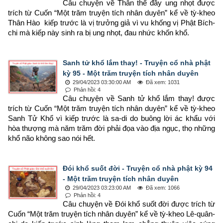
Câu chuyện về Thân thể đầy ung nhọt được 
trích từ Cuốn “Một trăm truyện tích nhân duyên” kể về tỳ-kheo 
Thân Hào  kiếp trước là vị trưởng giả vì vu khống vị Phật Bích-
chi mà kiếp này sinh ra bị ung nhọt, đau nhức khốn khổ.
Sanh tử khổ lắm thay! - Truyện cổ nhà phật
kỳ 95 - Một trăm truyện tích nhân duyên
29/04/2023 03:30:00 AM
Đã xem: 1031
Phản hồi: 4
Câu chuyện về Sanh tử khổ lắm thay! được 
trích từ Cuốn “Một trăm truyện tích nhân duyên” kể về tỳ-kheo 
Sanh Tử Khổ vì kiếp trước là sa-di do buông lời ác khẩu với 
hòa thượng mà năm trăm đời phải đọa vào địa ngục, thọ những 
khổ não không sao nói hết.
Đói khổ suốt đời - Truyện cổ nhà phật kỳ 94
- Một trăm truyện tích nhân duyên
29/04/2023 03:23:00 AM
Đã xem: 1066
Phản hồi: 4
Câu chuyện về Đói khổ suốt đời được trích từ 
Cuốn “Một trăm truyện tích nhân duyên” kể về tỳ-kheo Lê-quân-