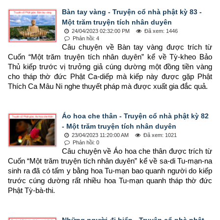
Bàn tay vàng - Truyện cổ nhà phật kỳ 83 -
Một trăm truyện tích nhân duyên
24/04/2023 02:32:00 PM
Đã xem: 1446
Phản hồi: 4
Câu chuyện về Bàn tay vàng được trích từ 
Cuốn “Một trăm truyện tích nhân duyên” kể về Tỳ-kheo Bảo 
Thủ kiếp trước vị trưởng giả cúng dường một đồng tiền vàng 
cho tháp thờ đức Phật Ca-diếp mà kiếp này được gặp Phật 
Thích Ca Mâu Ni nghe thuyết pháp mà được xuất gia đắc quả.
Áo hoa che thân - Truyện cổ nhà phật kỳ 82
- Một trăm truyện tích nhân duyên
23/04/2023 11:20:00 AM
Đã xem: 1021
Phản hồi: 0
Câu chuyện về Áo hoa che thân được trích từ 
Cuốn “Một trăm truyện tích nhân duyên” kể về sa-di Tu-mạn-na 
sinh ra đã có tấm y bằng hoa Tu-mạn bao quanh người do kiếp 
trước cúng dường rất nhiều hoa Tu-mạn quanh tháp thờ đức 
Phật Tỳ-bà-thi.
Những người đi biển - Truyện cổ nhà phật