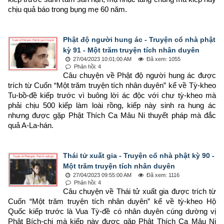
chịu quả báo trong bụng mẹ 60 năm.
Phật độ người hung ác - Truyện cổ nhà phật
kỳ 91 - Một trăm truyện tích nhân duyên
27/04/2023 10:01:00 AM
Đã xem: 1055
Phản hồi: 4
Câu chuyện về Phật độ người hung ác được 
trích từ Cuốn “Một trăm truyện tích nhân duyên” kể về Tỳ-kheo 
Tu-bồ-đề kiếp trước vì buông lời ác độc với chư tỳ-kheo mà 
phải chịu 500 kiếp làm loài rồng, kiếp này sinh ra hung ác 
nhưng được gặp Phật Thích Ca Mâu Ni thuyết pháp mà đắc 
quả A-La-hán.
Thái tử xuất gia - Truyện cổ nhà phật kỳ 90 -
Một trăm truyện tích nhân duyên
27/04/2023 09:55:00 AM
Đã xem: 1116
Phản hồi: 4
Câu chuyện về Thái tử xuất gia được trích từ 
Cuốn “Một trăm truyện tích nhân duyên” kể về tỳ-kheo Hộ 
Quốc kiếp trước là Vua Tỳ-đề có nhân duyên cúng dường vị 
Phật Bích-chi mà kiếp này được gặp Phật Thích Ca Mâu Ni 