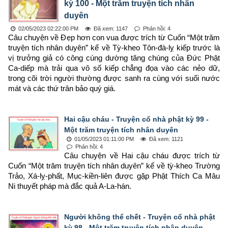
kỳ 100 - Một trăm truyện tích nhân
duyên
02/05/2023 02:22:00 PM
Đã xem: 1147
Phản hồi: 4
Câu chuyện về Đẹp hơn con vua được trích từ Cuốn “Một trăm 
truyện tích nhân duyên” kể về Tỳ-kheo Tôn-đà-lỵ kiếp trước là 
vị trưởng giả có công cúng dường tăng chúng của Đức Phật 
Ca-diếp mà trải qua vô số kiếp chẳng đọa vào các nẻo dữ, 
trong cõi trời người thường được sanh ra cùng với suối nước 
mát và các thứ trân bảo quý giá.
Hai cậu cháu - Truyện cổ nhà phật kỳ 99 -
Một trăm truyện tích nhân duyên
01/05/2023 01:11:00 PM
Đã xem: 1121
Phản hồi: 4
Câu chuyện về Hai cậu cháu được trích từ 
Cuốn “Một trăm truyện tích nhân duyên” kể về tỳ-kheo Trường 
Trảo, Xá-lỵ-phất, Mục-kiền-liên được gặp Phật Thích Ca Mâu 
Ni thuyết pháp mà đắc quả A-La-hán.
Người không thể chết - Truyện cổ nhà phật
kỳ 98 - Một trăm truyện tích nhân duyên