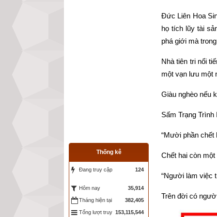
Đức Liên Hoa Sinh
họ tích lũy tài 
phá giới mà trong
Nhà tiên tri nổi
một vạn lưu một n
Giàu nghèo nếu k
Sấm Trạng Trình 
“Mười phần chết 
Thống kê
Chết hai còn một 
Đang truy cập
124
“Người làm việc 
35,914
Hôm nay
Trên đời có người
Tháng hiện tại
382,405
Tổng lượt truy
153,115,544