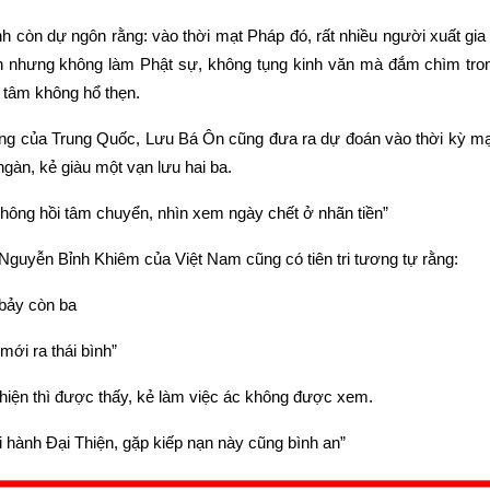
 còn dự ngôn rằng: vào thời mạt Pháp đó, rất nhiều người xuất gia t
sản nhưng không làm Phật sự, không tụng kinh văn mà đắm chìm trong 
 tâm không hổ thẹn.
 tiếng của Trung Quốc, Lưu Bá Ôn cũng đưa ra dự đoán vào thời kỳ mạ
gàn, kẻ giàu một vạn lưu hai ba.
hông hồi tâm chuyển, nhìn xem ngày chết ở nhãn tiền”
Nguyễn Bỉnh Khiêm của Việt Nam cũng có tiên tri tương tự rằng:
bảy còn ba
mới ra thái bình”
thiện thì được thấy, kẻ làm việc ác không được xem.
 hành Đại Thiện, gặp kiếp nạn này cũng bình an”