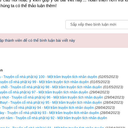
húng ta có thể thảo luận thêm!
p thành viên để có thể bình luận bài viết này
ện
- Truyện cổ nhà phật kỳ 100 - Một trăm truyện tích nhân duyên
(02/05/2023)
ruyện cổ nhà phật kỳ 99 - Một trăm truyện tích nhân duyên
(01/05/2023)
chết - Truyện cổ nhà phật kỳ 98 - Một trăm truyện tích nhân duyên
(01/05/2023)
ruyện cổ nhà phật kỳ 97 - Một trăm truyện tích nhân duyên
(29/04/2023)
hành Xá-vệ, trong vườn Kỳ thọ Cấp Cô Độc. Trong thành có một người
 nhọt - Truyện cổ nhà phật kỳ 96 - Một trăm truyện tích nhân duyên
(29/04/2023)
thay! - Truyện cổ nhà phật kỳ 95 - Một trăm truyện tích nhân duyên
(28/04/2023)
ười vợ cũng thuộc dòng hào tộc, chung sống cùng nhau ấm êm, hòa
 - Truyện cổ nhà phật kỳ 94 - Một trăm truyện tích nhân duyên
(28/04/2023)
ay - Truyện cổ nhà phật kỳ 93 - Một trăm truyện tích nhân duyên
(28/04/2023)
ời vợ có thai, rồi sinh được một bé trai xinh đẹp, kháu khỉnh. Khi tr
ơi năm - Truyện cổ nhà phật kỳ 92 - Một trăm truyện tích nhân duyên
oa Tu-mạn bao quanh người, mùi hoa thơm bay ngào ngạt. Cha mẹ 