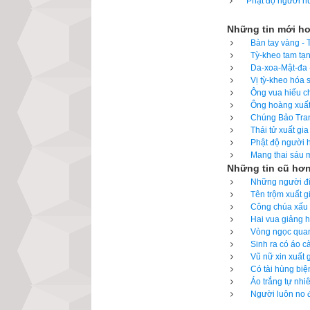
Phật độ người hu
liền mời thầy đế
là Tu-mạn-na.
Những tin mới h
Bàn tay vàng - 
Khi trẻ lớn lên, 
Tỳ-kheo tam tạn
Da-xoa-Mật-đa -
đều là người tin
Vị tỳ-kheo hóa 
A-na-luật dạy ch
Ông vua hiếu ch
Ông hoàng xuất 
thông, Tám môn gi
Chúng Bảo Trang
Thái tử xuất gia
Khi ấy, trưởng lã
Phật độ người h
nước sạch.” Vị s
Mang thai sáu m
Những tin cũ hơ
mình bay theo mà 
Những người đi 
Tên trộm xuất g
Chư tỳ-kheo thấy
Công chúa xấu x
trồng những căn 
Hai vua giảng h
Vòng ngọc quanh
thân, lại được gặ
Sinh ra có áo c
Vũ nữ xin xuất 
Phật bảo chư tỳ-
Có tài hùng biệ
Áo trắng tự nhi
Về thuở quá khứ 
Người luôn no đ
duyên đã mãn, Phậ