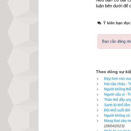
luận bên dưới để c
Ý kiến bạn đọc
Bạn cần đăng nhậ
Theo dòng sự ki
Đẹp hơn con vua 
Hai cậu cháu - T
Người không thể 
Người xấu xí - T
Lúc ấy, Phật ở t
Thân thể đầy ung
Sanh tử khổ lắm 
có, chọn được ng
Đói khổ suốt đời
Người không có t
Không bao lâu ngư
Mang thai sáu mư
tấm y kết bằng h
(28/04/2023)