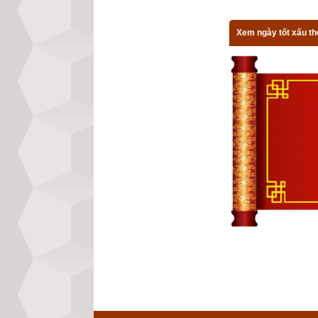
Bấy giờ có vị vua
Xem ngày tốt xấu th
cúng dường. Bấy gi
tập mãi cho đến 
mình chưa được n
tháp Phật để cúng
“Nhờ công đức ấy
quỷ, trong cõi tr
nhiều sự khoái lạ
Các vị tỳ-kheo n
Để đọc online tr
cách truy cập lịc
bản như đổi lịch
xem ngày theo Ng
khác như
xem ng
ngày theo Đổng C