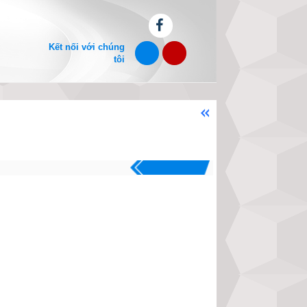
Kết nối với chúng
tôi
Chào mừng bạn đến với websit