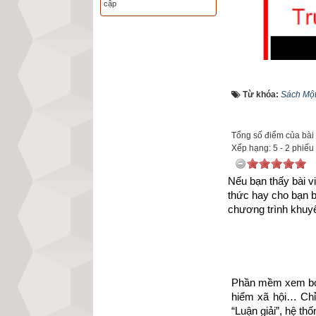
cập
Từ khóa:
Sách Một
Tổng số điểm của bài v
Xếp hạng:
5
-
2
phiếu
Nếu bạn thấy bài vi
thức hay cho bạn 
chương trình khuyế
Phần mềm xem bói 
hiểm xã hội… Chỉ 
Như vậy chúng ta
“Luận giải”, hệ th