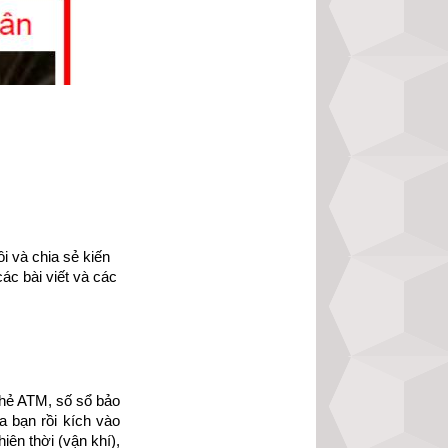
 và chia sẻ kiến 
ác bài viết và các 
hẻ ATM, số sổ bảo 
 bạn rồi kích vào 
ạo đức nhân loại 
ên thời (vận khí), 