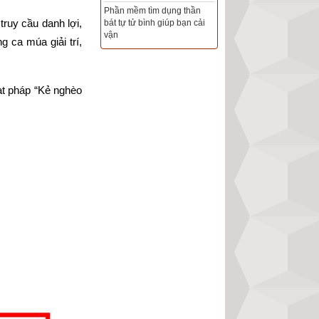
Phần mềm tìm dụng thần
ruy cầu danh lợi, 
bát tự tử bình giúp bạn cải
Tổng Kho Sim Năm sinh 0x -
vận
9x - 8x -7x -6x giá rẻ nhất thị
ca múa giải trí, 
trường - Click xem ngay
t pháp “Kẻ nghèo 