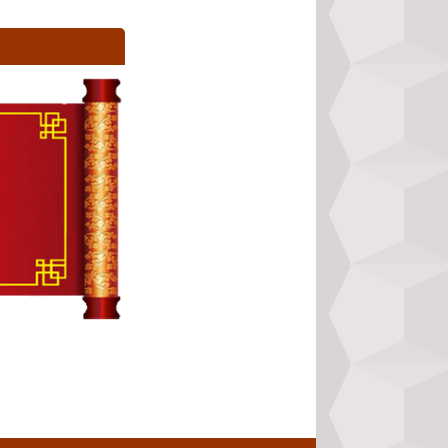
 đặt vào trong để 
u tập. Kiên trì tu 
ẹn lắm, tự trách 
mà bao phủ quanh 
c, súc sanh, ngạ 
n, lại được hưởng 
 hộ website bằng 
 các tính năng cơ 
g Đạo – Hắc Đạo
, 
ính năng nâng cao 
eo Lục Diệu
,
xem 
theo Khổng Minh
,