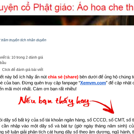
 trăm truyện tích nhân duyên
iết là: 10 trong 2 đánh giá
 bầu
Click để đánh giá bài viết
ết này bổ ích hãy ấn nút 
chia sẻ (share) 
bên dưới để ủng hộ chúng tôi
bè của bạn. Đừng quên truy cập fanpage
“
Xemvm.com
” để cập nhật c
n mãi mới nhất. Cám ơn bạn rất nhiều!
dãy số bất kỳ của số tài khoản ngân hàng, số CCCD, số CMT, số t
cần nhập vào một dãy số và bát tự (giờ ngày tháng năm sinh) của
 đang sống trong thời gian cuối cùng của thời kỳ mạt pháp khi mà đ
ống sẽ luận giải phân tích cát hung dãy số theo âm dương, ngũ hành, thi