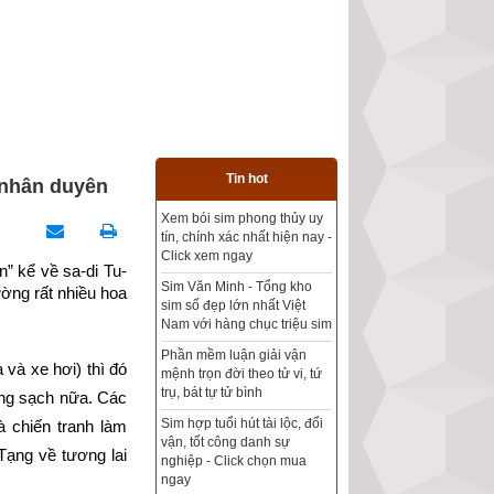
Tin hot
h nhân duyên
Xem bói sim phong thủy uy
Tổng kho sim phong thủy -
tín, chính xác nhất hiện nay -
Sim hợp tuổi - Sim hợp
Click xem ngay
mệnh giá rẻ nhất thị trường
” kể về sa-di Tu-
Sim Văn Minh - Tổng kho
ng rất nhiều hoa 
sim số đẹp lớn nhất Việt
Xem bói sim phong thủy
Nam với hàng chục triệu sim
theo khoa học tử vi, tứ trụ
chính xác nhất
Phần mềm luận giải vận
và xe hơi) thì đó 
mệnh trọn đời theo tử vi, tứ
Mua sim Thần tài, Thần tài
trụ, bát tự tử bình
ong sạch nữa. Các 
theo bạn! Giao sim miễn phí
Sim hợp tuổi hút tài lộc, đổi
 chiến tranh làm 
vận, tốt công danh sự
Xem ngày đẹp - chọn ngày
Tạng về tương lai 
nghiệp - Click chọn mua
tốt khởi sự theo kinh dịch
ngay
chính xác nhất