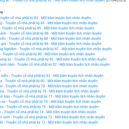
ng ác - Truyện cổ nhà phật kỳ 91 - Một trăm truyện tích nhân duyên
(27/04/2023)
n xem tướng cho con. Nhân vì có tấm y bằng hoa Tu-mạn bao quanh ng
ơn
Truyện cổ nhà phật kỳ 83 - Một trăm truyện tích nhân duyên
tánh tình hiền hòa, hiếu thuận. Tấm y bao quanh thân cũng tự nhiên
g - Truyện cổ nhà phật kỳ 84 - Một trăm truyện tích nhân duyên
 Truyện cổ nhà phật kỳ 85 - Một trăm truyện tích nhân duyên
 sâu Tam bảo, nên mang con đến nhờ trưởng lão A-na-luật dạy dỗ, cho
sanh - Truyện cổ nhà phật kỳ 86 - Một trăm truyện tích nhân duyên
o ngồi thiền, tu tập, chẳng bao lâu đắc quả A-La-hán, đủ Ba trí sán
iến - Truyện cổ nhà phật kỳ 88 - Một trăm truyện tích nhân duyên
gia - Truyện cổ nhà phật kỳ 89 - Một trăm truyện tích nhân duyên
ải thoát, khắp cõi trời người ai gặp cũng đều kính trọng, ngưỡng mộ
 Nghiêm - Truyện cổ nhà phật kỳ 87 - Một trăm truyện tích nhân duyên
 - Truyện cổ nhà phật kỳ 90 - Một trăm truyện tích nhân duyên
o A-na-luật gọi sa-di ấy mà dạy rằng: “Ngươi đến bờ sông Bạt-đề mú
ung ác - Truyện cổ nhà phật kỳ 91 - Một trăm truyện tích nhân duyên
a-di ấy vâng lời, đi đến bớ sông lấy một bình nước đầy, ném lên khô
ươi năm - Truyện cổ nhà phật kỳ 92 - Một trăm truyện tích nhân duyên
n
về chỗ ngài A-na-luật.
biển - Truyện cổ nhà phật kỳ 81 - Một trăm truyện tích nhân duyên
ia - Truyện cổ nhà phật kỳ 80 - Một trăm truyện tích nhân duyên
 việc như vậy, thưa hỏi Phật rằng: “Bạch Thế Tôn! Vị sa-di Tu-mạn
í - Truyện cổ nhà phật kỳ 79 - Một trăm truyện tích nhân duyên
lành gì mà được sinh vào nhà giàu sang, có tấm y kết bằng hoa 
òa - Truyện cổ nhà phật kỳ 78 - Một trăm truyện tích nhân duyên
 trán - Truyện cổ nhà phật kỳ 77 - Một trăm truyện tích nhân duyên
p Phật mà xuất gia đắc đạo?”
à-sa - Truyện cổ nhà phật kỳ 76 - Một trăm truyện tích nhân duyên
gia - Truyện cổ nhà phật kỳ 75 - Một trăm truyện tích nhân duyên
kheo: “Các ngươi hãy chú tâm lắng nghe, ta sẽ vì các ngươi mà phân
n - Truyện cổ nhà phật kỳ 74 - Một trăm truyện tích nhân duyên
ên sinh - Truyện cổ nhà phật kỳ 73 - Một trăm truyện tích nhân duyên
cách đây chín mươi mốt kiếp, xứ Ba-la-nại có vị Phật ra đời hiệu l
ủ - Truyện cổ nhà phật kỳ 72 - Một trăm truyện tích nhân duyên
t liền nhập Niết-bàn.