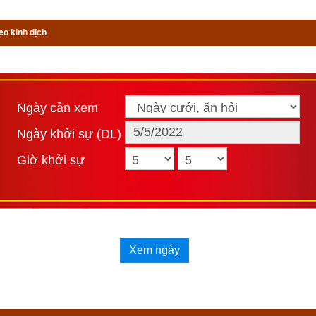
 tên là Phạm-ma-đạt-đa, thu gom xá-lỵ Phật rồi dựng bốn tòa tháp quý
eo kinh dịch
ờ có một cậu bé nhìn thấy tháp Phật lòng sinh tín kính, liền xuất gia t
lúc tóc bạc da nhăn mà chẳng có sự chứng đắc gì. Trong lòng hổ th
hất tâm trong việc tu tập, mới mua thật nhiều hoa Tu-mạn kết lại 
 dường, lễ lạy sám hối.
Ngày cần xem
, trải qua chín mươi mốt kiếp đều không đọa vào các chốn địa ngụ
Ngày khởi sự (DL)
ời người khi sinh ra đều có tấm y kết bằng hoa Tu-mạn bao quanh thâ
Giờ khởi sự
c, vui thú, cho đến nay được gặp Phật, xuất gia đắc đạo.”
ghe Phật thuyết nhân duyên này xong thảy đều vui mừng tin nhận.
ọn bộ Sách Một trăm truyện tích nhân duyên kích vào
đây
. Hãy ủng
h vạn niên trên xemvm.com. Lịch vạn niên của chúng tôi không chỉ có
Xem ngày
 dương sang lịch âm,
lịch can chi
,
lịch tiết khí
,
xem ngày giờ Hoàn
ọc hạp thông thư,
xem ngày theo nhị thập bát tú
 mà còn có nhiều t
ày xung khắc với tuổi
,
xem ngày theo Kinh Kim Phù
,
Xem ngày th
ông tuyển nhật (12 trực)
,
Bành Tổ kỵ nhật
,
xem ngày xuất hành 