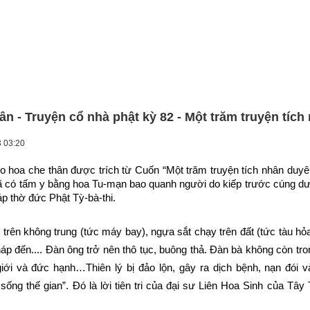
ân - Truyện cổ nhà phật kỳ 82 - Một trăm truyện tíc
3 03:20
 hoa che thân được trích từ Cuốn “Một trăm truyện tích nhân duyên
ã có tấm y bằng hoa Tu-mạn bao quanh người do kiếp trước cúng dườ
p thờ đức Phật Tỳ-bà-thi.
 trên không trung (tức máy bay), ngựa sắt chạy trên đất (tức tàu hỏa 
háp đến.... Đàn ông trở nên thô tục, buông thả. Đàn bà không còn tr
giới và đức hạnh…Thiên lý bị đảo lộn, gây ra dịch bệnh, nạn đói và
ống thế gian”. Đó là lời tiên tri của đại sư Liên Hoa Sinh của Tây 
.