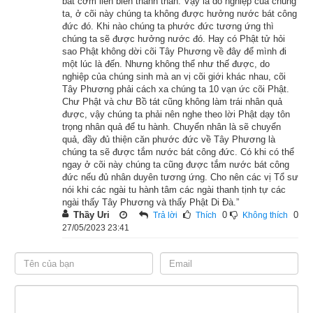
bát cơm liền biến thành than. Vậy là do nghiệp của chúng
những căn lành gì mà khi sinh ra có những điềm lành rất đặc 
ta, ở cõi này chúng ta không được hưởng nước bát công
biệt, lại được gặp Phật mà xuất gia đắc đạo?”
đức đó. Khi nào chúng ta phước đức tương ứng thì
chúng ta sẽ được hưởng nước đó. Hay có Phật tử hỏi
sao Phật không dời cõi Tây Phương về đây để mình đi
Phật bảo chư tỳ-kheo: “Các ngươi hãy chú tâm lắng nghe, ta 
một lúc là đến. Nhưng không thể như thế được, do
sẽ vì các ngươi mà phân biệt giảng nói. Về thuở quá khứ 
nghiệp của chúng sinh mà an vị cõi giới khác nhau, cõi
cách đây đã vô số kiếp, xứ Ba-la-nại có vị Phật ra đời hiệu là 
Tây Phương phải cách xa chúng ta 10 vạn ức cõi Phật.
Chư Phật và chư Bồ tát cũng không làm trái nhân quả
Ca-tôn-đà. Hóa duyên đã mãn, Phật liền nhập Niết-bàn.
được, vậy chúng ta phải nên nghe theo lời Phật dạy tôn
trọng nhân quả để tu hành. Chuyển nhân là sẽ chuyển
Có vị vua tên là Phạm-ma-đạt-đa thâu góp xá-lỵ của Phật, 
quả, đầy đủ thiện căn phước đức về Tây Phương là
chúng ta sẽ được tắm nước bát công đức. Có khi có thể
dựng bốn ngọn bảo tháp cao đến một do-tuần để cúng dường. 
ngay ở cõi này chúng ta cũng được tắm nước bát công
Bấy giờ có vị trưởng giả mang những hương hoa, trân bảo, y 
đức nếu đủ nhân duyên tương ứng. Cho nên các vị Tổ sư
nói khi các ngài tu hành tâm các ngài thanh tịnh tự các
phục quý giá cúng dường vào trong tháp ấy. Nhờ công đức 
ngài thấy Tây Phương và thấy Phật Di Đà.”
ấy, về sau không còn đọa vào các nẻo dữ địa ngục, súc sanh, 
Thầy Uri
0
0
Trả lời
Thích
Không thích
ngạ quỷ; khi sinh ra trong cõi trời người, thường có suối nước 
27/05/2023 23:41
trong, cùng với những trân bảo, y phục quý giá tự nhiên đồng 
thời hóa hiện. Cho đến ngày nay gặp Phật, xuất gia đắc đạo.”
Phật bảo chư tỳ-kheo: “Người trưởng giả cúng dường tháp 
Phật ngày trước, nay là tỳ-kheo Chúng Bảo Trang nghiêm đó.”