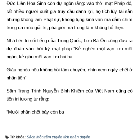
Đức Liên Hoa Sinh còn dự ngôn rằng: vào thời mạt Pháp đó, 
rất nhiều người xuất gia truy cầu danh lợi, họ tích lũy tài sản 
nhưng không làm Phật sự, không tụng kinh văn mà đắm chìm 
trong ca múa giải trí, phá giới mà trong tâm không hổ thẹn.
Nhà tiên tri nổi tiếng của Trung Quốc, Lưu Bá Ôn cũng đưa ra 
dự đoán vào thời kỳ mạt pháp “Kẻ nghèo một vạn lưu một 
ngàn, kẻ giàu một vạn lưu hai ba.
Giàu nghèo nếu không hồi tâm chuyển, nhìn xem ngày chết ở 
nhãn tiền”
Sấm Trạng Trình Nguyễn Bỉnh Khiêm của Việt Nam cũng có 
tiên tri tương tự rằng:
“Mười phần chết bảy còn ba
Chết hai còn một mới ra thái bình”
Từ khóa:
Sách Một trăm truyện tích nhân duyên
“Người làm việc thiện thì được thấy, kẻ làm việc ác không 