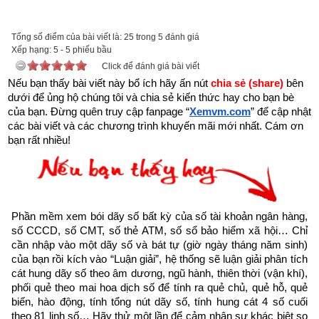
được xem.
Tổng số điểm của bài viết là: 25 trong 5 đánh giá
Trên đời có người hành Đại Thiện, gặp kiếp nạn này cũng bình 
Xếp hạng:
5
-
5
phiếu bầu
an”
Click để đánh giá bài viết
Nếu bạn thấy bài viết này bổ ích hãy ấn nút 
chia sẻ (share) 
bên 
dưới để ủng hộ chúng tôi và chia sẻ kiến thức hay cho bạn bè 
của bạn. Đừng quên truy cập fanpage
“
Xemvm.com
” để cập nhật 
các bài viết và các chương trình khuyến mãi mới nhất. Cám ơn 
bạn rất nhiều!
Phần mềm xem bói dãy số bất kỳ của số tài khoản ngân hàng, 
số CCCD, số CMT, số thẻ ATM, số sổ bảo hiểm xã hội… Chỉ 
cần nhập vào một dãy số và bát tự (giờ ngày tháng năm sinh) 
của bạn rồi kích vào “Luận giải”, hệ thống sẽ luận giải phân tích 
cát hung dãy số theo âm dương, ngũ hành, thiên thời (vận khí), 
phối quẻ theo mai hoa dịch số để tính ra quẻ chủ, quẻ hỗ, quẻ 
Như vậy chúng ta đang sống trong thời gian cuối cùng của 
biến, hào động, tính tổng nút dãy số, tính hung cát 4 số cuối 
theo 81 linh số… Hãy thử một lần để cảm nhận sự khác biệt so 