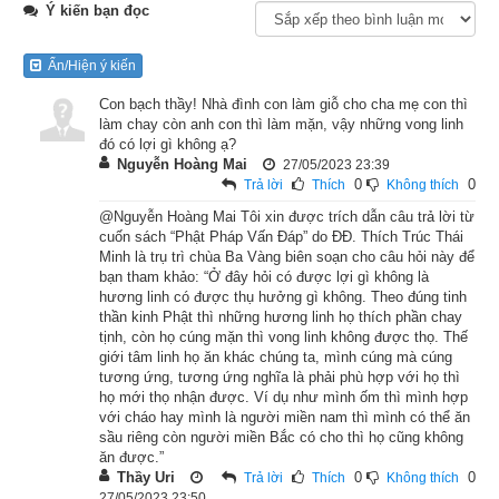
Ý kiến bạn đọc
Liên Phật Hội
Lúc ấy, Phật ở thành Ca-tỳ-la-vệ, dưới gốc cây Ni-câu-đà. 
Ẩn/Hiện ý kiến
Trong thành có một trưởng giả vô cùng giàu có nhưng không 
Con bạch thầy! Nhà đình con làm giỗ cho cha mẹ con thì
con nối dõi. Cầu khẩn khắp nơi, mong được có con. Chẳng 
làm chay còn anh con thì làm mặn, vậy những vong linh
đó có lợi gì không ạ?
bao lâu sau, người vợ có thai, sinh được một bé trai hình 
Nguyễn Hoàng Mai
27/05/2023 23:39
dung xinh đẹp đáng yêu. Khi vừa sinh ra, trong nhà bỗng nhiên 
0
0
Trả lời
Thích
Không thích
có một dòng suối mát từ trong lòng đất chảy ra, lại có đủ các 
@Nguyễn Hoàng Mai Tôi xin được trích dẫn câu trả lời từ
cuốn sách “Phật Pháp Vấn Đáp” do ĐĐ. Thích Trúc Thái
thứ trân bảo, y phục quý giá cũng tự nhiên hóa hiện.
Minh là trụ trì chùa Ba Vàng biên soạn cho câu hỏi này để
bạn tham khảo: “Ở đây hỏi có được lợi gì không là
Ông trưởng giả thấy vậy vui mừng khôn xiết, liền mời thầy 
hương linh có được thụ hưởng gì không. Theo đúng tinh
tướng đến xem tướng cho cậu bé. Nhân vì khi sinh ra có các 
thần kinh Phật thì những hương linh họ thích phần chay
tịnh, còn họ cúng mặn thì vong linh không được thọ. Thế
thứ trân bảo, y phục quý giá đồng thời hóa hiện, liền đặt tên là 
giới tâm linh họ ăn khác chúng ta, mình cúng mà cúng
Chúng Bảo Trang Nghiêm.
tương ứng, tương ứng nghĩa là phải phù hợp với họ thì
họ mới thọ nhận được. Ví dụ như mình ốm thì mình hợp
với cháo hay mình là người miền nam thì mình có thể ăn
Qua nhiều năm dần dần lớn lên, tình tình hiền hậu, nhân ái, 
sầu riêng còn người miền Bắc có cho thì họ cũng không
hiếu kính cha mẹ. Ngày kia, cùng với các vị thân hữu cùng đi 
ăn được.”
Thầy Uri
0
0
đến chỗ cội cây Ni-câu-đà, là nơi Phật đang thuyết pháp. 
Trả lời
Thích
Không thích
27/05/2023 23:50