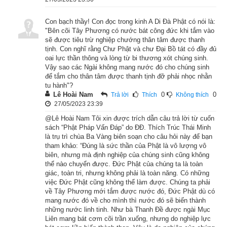
Chúng Bảo Trang Nghiêm được thấy đức Thế Tôn với ba 
mươi hai tướng tốt, tám mươi vẻ đẹp, hào quang chiếu sáng 
Con bạch thầy! Con đọc trong kinh A Di Đà Phật có nói là:
quanh thân, oai nghi rực rỡ thù thắng vô cùng, liền sinh lòng 
"Bên cõi Tây Phương có nước bát công đức khi tắm vào
sẽ được tiêu trừ nghiệp chướng thân tâm được thanh
tín kính, hoan hỷ, chí thành lễ Phật rồi chấp tay đứng sang 
tịnh. Con nghĩ rằng Chư Phật và chư Đại Bồ tát có đầy đủ
một bên nghe pháp. Nghe Phật thuyết pháp rồi, tâm ý khai 
oai lực thần thông và lòng từ bi thương xót chúng sinh.
Vậy sao các Ngài không mang nước đó cho chúng sinh
mở, đắc quả Tu-đà-hoàn. Khi trở về liền thưa với cha mẹ xin 
để tắm cho thân tâm được thanh tịnh đỡ phải nhọc nhằn
được xuất gia nhập đạo.
tu hành"?
Lê Hoài Nam
0
0
Trả lời
Thích
Không thích
Cha mẹ thương yêu, không nỡ làm trái ý, liền đưa đến chỗ 
27/05/2023 23:39
Phật xin cho được xuất gia. Phật nói: “Lành thay đó, tỳ-kheo!” 
@Lê Hoài Nam Tôi xin được trích dẫn câu trả lời từ cuốn
sách “Phật Pháp Vấn Đáp” do ĐĐ. Thích Trúc Thái Minh
Tức thì, râu tóc tự nhiên rụng sạch, áo cà-sa hiện ra nơi thân, 
là trụ trì chùa Ba Vàng biên soạn cho câu hỏi này để bạn
thành một vị tỳ-kheo oai nghi đầy đủ. Chuyên cần tu tập, 
tham khảo: “Đúng là sức thần của Phật là vô lượng vô
biên, nhưng mà định nghiệp của chúng sinh cũng không
chẳng bao lâu đắc quả A-La-hán, đủ Ba trí sáng, Sáu phép 
thể nào chuyển được. Đức Phật của chúng ta là toàn
thần thông, Tám môn giải thoát, khắp cõi trời người ai gặp 
giác, toàn tri, nhưng không phải là toàn năng. Có những
việc Đức Phật cũng không thể làm được. Chúng ta phải
cũng đều kính trọng, ngưỡng mộ.
về Tây Phương mới tắm được nước đó, Đức Phật dù có
mang nước đó về cho mình thì nước đó sẽ biến thành
Chư tỳ-kheo thấy việc như vậy, thưa hỏi Phật rằng: “Bạch Thế 
những nước linh tinh. Như bà Thanh Đề được ngài Mục
Tôn! Vị tỳ-kheo Chúng Bảo Trang Nghiêm này trước đã trồng 
Liên mang bát cơm cõi trần xuống, nhưng do nghiệp lực