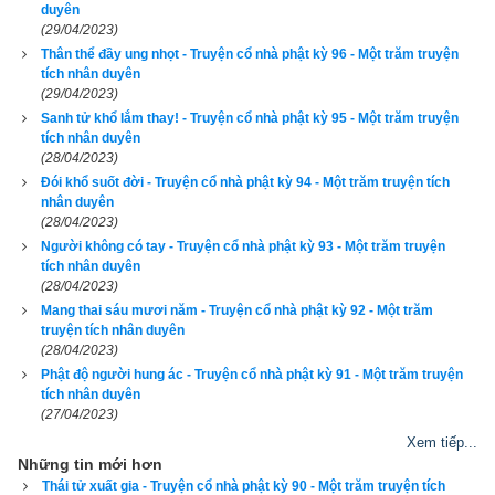
duyên
không những giao diện đẹp, dễ sử dụng mà còn luận giải 
(29/04/2023)
chính xác và chi tiết từng mục giúp độc giả dễ dàng lựa chọn 
Thân thể đầy ung nhọt - Truyện cổ nhà phật kỳ 96 - Một trăm truyện
tích nhân duyên
được ngày tốt, giờ đẹp để khởi sự công việc. Hãy thử một lần 
(29/04/2023)
để cảm nhận sự khác biệt so với các phần mềm lịch vạn sự 
Sanh tử khổ lắm thay! - Truyện cổ nhà phật kỳ 95 - Một trăm truyện
tích nhân duyên
khác.
(28/04/2023)
Đói khổ suốt đời - Truyện cổ nhà phật kỳ 94 - Một trăm truyện tích
nhân duyên
(28/04/2023)
Lịch vạn niên - Chọn giờ tốt ngày đẹp
Người không có tay - Truyện cổ nhà phật kỳ 93 - Một trăm truyện
tích nhân duyên
(28/04/2023)
Mang thai sáu mươi năm - Truyện cổ nhà phật kỳ 92 - Một trăm
Ngày cần xem
truyện tích nhân duyên
(28/04/2023)
Ngày khởi sự (DL)
Phật độ người hung ác - Truyện cổ nhà phật kỳ 91 - Một trăm truyện
Giờ khởi sự
tích nhân duyên
(27/04/2023)
Xem tiếp...
Những tin mới hơn
Thái tử xuất gia - Truyện cổ nhà phật kỳ 90 - Một trăm truyện tích