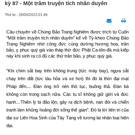
kỳ 87 - Một trăm truyện tích nhân duyên
Thứ tư - 26/04/2023 01:46
Câu chuyện về Chúng Bảo Trang Nghiêm được trích từ Cuốn 
“Một trăm truyện tích nhân duyên” kể về Tỳ-kheo Chúng Bảo 
Trang Nghiêm nhờ công đức cúng dường hương hoa, trân 
bảo, y phục quý giá vào tháp thờ đức Phật Ca-tôn-đà mà kiếp 
này khi sinh ra có đủ các thứ trân bảo, y phục quý giá.
“Khi chim sắt bay trên không trung (tức máy bay), ngựa sắt 
chạy trên đất (tức tàu hỏa và xe hơi) thì đó là thời đại mạt 
Pháp đến.... Đàn ông trở nên thô tục, buông thả. Đàn bà 
không còn trong sạch nữa. Các tu sĩ không giữ giới và đức 
hạnh…Thiên lý bị đảo lộn, gây ra dịch bệnh, nạn đói và chiến 
tranh làm khủng hoảng đời sống thế gian”. Đó là lời tiên tri của 
đại sư Liên Hoa Sinh của Tây Tạng về tương lai nhân loại hiện 
đại.