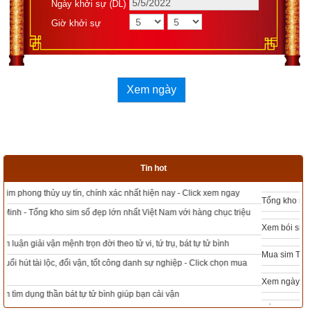
Ngày khởi sự (DL)
Giờ khởi sự
Xem ngày
Tin hot
Tổng kho sim phong thủy - Sim hợp tuổi - Sim hợp mệnh giá rẻ nhất thị trường
Xem bói sim phong thủy theo khoa học tử vi, tứ trụ chính xác nhất
Mua sim Thần tài, Thần tài theo bạn! Giao sim miễn phí
Xem ngày đẹp - chọn ngày tốt khởi sự theo kinh dịch chính xác nhất
Tổng Kho Sim Năm sinh 0x - 9x - 8x -7x -6x giá rẻ nhất thị trường - Click xem