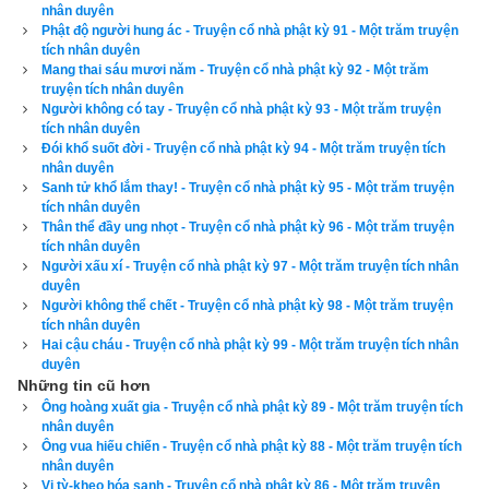
Xem ngày
nhân duyên
Phật độ người hung ác - Truyện cổ nhà phật kỳ 91 - Một trăm truyện
tích nhân duyên
Mang thai sáu mươi năm - Truyện cổ nhà phật kỳ 92 - Một trăm
truyện tích nhân duyên
Tác giả bài viết:
Thầy Uri – Tổng biên tập chuyên mục giác ngộ
Người không có tay - Truyện cổ nhà phật kỳ 93 - Một trăm truyện
Nguồn tin:
Trích từ cuốn Sách Một trăm truyện tích nhân duyên
tích nhân duyên
Đói khổ suốt đời - Truyện cổ nhà phật kỳ 94 - Một trăm truyện tích
nhân duyên
Sanh tử khổ lắm thay! - Truyện cổ nhà phật kỳ 95 - Một trăm truyện
tích nhân duyên
Thân thể đầy ung nhọt - Truyện cổ nhà phật kỳ 96 - Một trăm truyện
tích nhân duyên
Người xấu xí - Truyện cổ nhà phật kỳ 97 - Một trăm truyện tích nhân
duyên
Người không thể chết - Truyện cổ nhà phật kỳ 98 - Một trăm truyện
tích nhân duyên
Hai cậu cháu - Truyện cổ nhà phật kỳ 99 - Một trăm truyện tích nhân
duyên
Những tin cũ hơn
Ông hoàng xuất gia - Truyện cổ nhà phật kỳ 89 - Một trăm truyện tích
nhân duyên
Ông vua hiếu chiến - Truyện cổ nhà phật kỳ 88 - Một trăm truyện tích
nhân duyên
Vị tỳ-kheo hóa sanh - Truyện cổ nhà phật kỳ 86 - Một trăm truyện