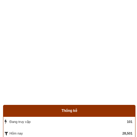
Thống kê
Đang truy cập
101