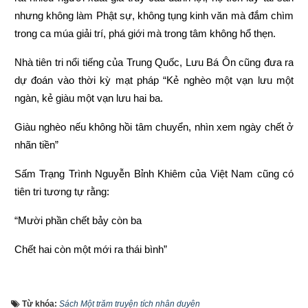
nhưng không làm Phật sự, không tụng kinh văn mà đắm chìm 
trong ca múa giải trí, phá giới mà trong tâm không hổ thẹn.
Nhà tiên tri nổi tiếng của Trung Quốc, Lưu Bá Ôn cũng đưa ra 
dự đoán vào thời kỳ mạt pháp “Kẻ nghèo một vạn lưu một 
ngàn, kẻ giàu một vạn lưu hai ba.
Giàu nghèo nếu không hồi tâm chuyển, nhìn xem ngày chết ở 
nhãn tiền”
Sấm Trạng Trình Nguyễn Bỉnh Khiêm của Việt Nam cũng có 
tiên tri tương tự rằng:
“Mười phần chết bảy còn ba
Chết hai còn một mới ra thái bình”
“Người làm việc thiện thì được thấy, kẻ làm việc ác không 
được xem.
Từ khóa:
Sách Một trăm truyện tích nhân duyên