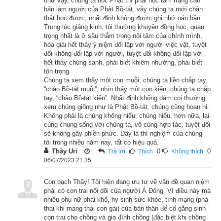
như vậy, chúng ta học Phật thì phải học tâm trạng căn
nữa, chỉ để tự mình mang đến cúng dường Phật.” Ông Tu-đạt 
bản làm người của Phật Bồ-tát, vậy chúng ta mới chân
nghe vậy thì vui mừng khôn xiết, liền đưa người làm vườn 
thật học được, nhất định không được ghi nhớ oán hận.
Trong lúc giảng kinh, tôi thường khuyên đồng học, quan
đến chỗ tinh xá của Phật.
trọng nhất là ở sâu thẳm trong nội tâm của chính mình,
hóa giải hết thảy ý niệm đối lập với người việc vật, tuyệt
Người giữ vườn nhìn thấy Đức Thế Tôn trang nghiêm rực rỡ 
đối không đối lập với người, tuyệt đối không đối lập với
với ba mươi hai tướng tốt, tám mươi vẻ đẹp, hào quang sáng 
hết thảy chúng sanh, phải biết khiêm nhường, phải biết
tôn trọng.
ngời, liền dâng cành hoa lên trước Phật để cúng dường. Nhờ 
Chúng ta xem thấy một con muỗi, chúng ta liền chắp tay,
sức thần của Phật, cành hoa liền hóa thành một lọng hoa lớn 
“chào Bồ-tát muỗi”, nhìn thấy một con kiến, chúng ta chắp
tay, “chào Bồ-tát kiến”. Nhất định không dám coi thường,
che bên trên Phật.
xem chúng giống như là Phật Bồ-tát, chúng cũng hoan hỉ.
Không phải là chúng không hiểu, chúng hiểu, hơn nữa, lại
 Người giữ vườn nhìn thấy phép mầu ấy, liền phủ phục xuống, 
cùng chung sống với chúng ta, vô cùng hợp tác, tuyệt đối
sẽ không gây phiền phức. Đây là thí nghiệm của chúng
chí thành lễ bái Phật và phát lời nguyện lớn rằng: “Nhờ công 
tôi trong nhiều năm nay, rất có hiệu quả.
đức cúng dường cành hoa hôm nay, trong đời vị lai tôi nguyện 
Thầy Uri
0
0
Trả lời
Thích
Không thích
sẽ có thể vì những chúng sanh mù lòa mà cứu giúp cho được 
06/07/2023 21:35
sáng mắt, vì những chúng sanh chẳng quy y Phật mà độ cho 
Con bạch Thầy! Tôi hiện đang ưu tư về vấn đề quan niệm
quy y, những chúng sanh không người cứu hộ sẽ được cứu 
phải có con trai nối dõi của người Á Đông. Vì điều này mà
hộ, những chúng sanh không được an ổn sẽ được an ổn, 
nhiều phụ nữ phải khổ, hy sinh sức khỏe, tính mạng (phá
thai khi mang thai con gái) của bản thân để cố gắng sinh
những chúng sanh chưa nhập Niết-bàn sẽ được nhập Niết-
con trai cho chồng và gia đình chồng (đặc biệt khi chồng