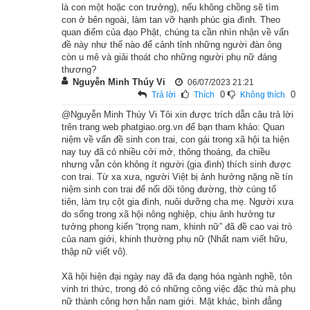
bàn.”
là con một hoặc con trưởng), nếu không chồng sẽ tìm
con ở bên ngoài, làm tan vỡ hạnh phúc gia đình. Theo
quan điểm của đạo Phật, chúng ta cần nhìn nhận về vấn
Khi người ấy phát nguyện rồi, đức Phật liền mỉm cười, từ nơi 
đề này như thế nào để cảnh tỉnh những người đàn ông
trán, giữa hai lông mày phóng ra một đạo hào quang năm sắc, 
còn u mê và giải thoát cho những người phụ nữ đáng
bay quanh Phật ba vòng rồi lại theo chỗ trên trán Phật mà bay 
thương?
Nguyễn Minh Thúy Vi
06/07/2023 21:21
trở vào.
0
0
Trả lời
Thích
Không thích
@Nguyễn Minh Thúy Vi Tôi xin được trích dẫn câu trả lời
Khi ấy, A-nan bạch Phật rằng: “Như Lai là đấng tôn quý, chẳng 
trên trang web phatgiao.org.vn để bạn tham khảo: Quan
vô cớ mà cười bao giờ. Nay vì nhân duyên gì mà Phật mỉm 
niệm về vấn đề sinh con trai, con gái trong xã hội ta hiện
cười, xin giảng giải cho được biết.”
nay tuy đã có nhiều cởi mở, thông thoáng, đa chiều
nhưng vẫn còn không ít người (gia đình) thích sinh được
con trai. Từ xa xưa, người Việt bị ảnh hưởng nặng nề tín
Phật bảo A-nan: “Ngươi có nhìn thấy người giữ vườn dâng 
niệm sinh con trai để nối dõi tông đường, thờ cúng tổ
cành hoa cúng dường ta chăng? Nhờ công đức ấy, trải qua ba 
tiên, làm trụ cột gia đình, nuôi dưỡng cha mẹ. Người xưa
do sống trong xã hội nông nghiệp, chịu ảnh hưởng tư
a-tăng-kỳ kiếp nữa người này sẽ thành Phật hiệu là Hoa 
tưởng phong kiến “trọng nam, khinh nữ” đã đề cao vai trò
Thạnh, hóa độ chúng sanh nhiều vô số. Vì nhân duyên ấy mà 
của nam giới, khinh thường phụ nữ (Nhất nam viết hữu,
thập nữ viết vô).
ta mỉm cười.”
Xã hội hiện đại ngày nay đã đa dạng hóa ngành nghề, tôn
Các vị tỳ-kheo nghe Phật thuyết nhân duyên này xong thảy 
vinh tri thức, trong đó có những công việc đặc thù mà phụ
đều vui mừng tin nhận.
nữ thành công hơn hẳn nam giới. Mặt khác, bình đẳng