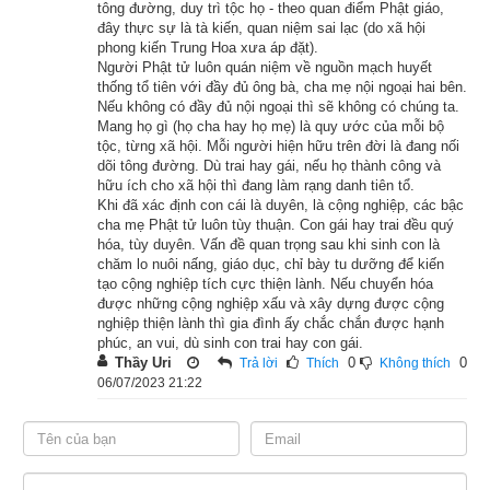
tông đường, duy trì tộc họ - theo quan điểm Phật giáo,
khác.
đây thực sự là tà kiến, quan niệm sai lạc (do xã hội
phong kiến Trung Hoa xưa áp đặt).
Người Phật tử luôn quán niệm về nguồn mạch huyết
thống tổ tiên với đầy đủ ông bà, cha mẹ nội ngoại hai bên.
Nếu không có đầy đủ nội ngoại thì sẽ không có chúng ta.
Lịch vạn niên - Chọn giờ tốt ngày đẹp
Mang họ gì (họ cha hay họ mẹ) là quy ước của mỗi bộ
tộc, từng xã hội. Mỗi người hiện hữu trên đời là đang nối
dõi tông đường. Dù trai hay gái, nếu họ thành công và
hữu ích cho xã hội thì đang làm rạng danh tiên tổ.
Khi đã xác định con cái là duyên, là cộng nghiệp, các bậc
Ngày cần xem
cha mẹ Phật tử luôn tùy thuận. Con gái hay trai đều quý
Ngày khởi sự (DL)
hóa, tùy duyên. Vấn đề quan trọng sau khi sinh con là
chăm lo nuôi nấng, giáo dục, chỉ bày tu dưỡng để kiến
Giờ khởi sự
tạo cộng nghiệp tích cực thiện lành. Nếu chuyển hóa
được những cộng nghiệp xấu và xây dựng được cộng
nghiệp thiện lành thì gia đình ấy chắc chắn được hạnh
phúc, an vui, dù sinh con trai hay con gái.
Thầy Uri
0
0
Trả lời
Thích
Không thích
Xem ngày
06/07/2023 21:22
Tác giả bài viết:
Thầy Uri – Chuyên gia phong thủy và tâm linh của