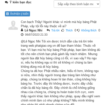
Ý kiến bạn đọc
Lúc ấy, Phật ở gần thành Xá-vệ, trong vườn Kỳ thọ Cấp Cô 
Độc. Khi chưa gặp Phật, vua Ba-tư-nặc theo ngoại đạo, 
Ẩn/Hiện ý kiến
thường cúng dường và nguyện vái các vị thiên thần ngoại 
Con bạch Thầy! Người khác vì mình mà hủy báng Phật
đạo. Đến khi Phật thành chánh giác, muốn hóa độ vua Ba-tư-
Pháp, vậy tội lỗi này thuộc về ai?
nặc nên mới đáp y mang bát đến chỗ vua mà khất thực. Vua 
Lê Ngọc Nhi
0
0
Trả lời
Thích
Không thích
06/07/2023 21:33
nghe biết Phật đi đến, liền ra nghinh đón, thấy Phật oai nghi 
@Lê Ngọc Nhi Tôi xin được trích dẫn câu trả lời trên
rực rỡ, hào quang rạng chiếu, lòng sinh ra hoan hỷ, khoái lạc 
trang web phatgiao.org.vn để bạn tham khảo: Thuộc về
vô cùng, liền thỉnh Phật ngồi, rồi sai người bày biện đủ các thứ 
bạn. Vì bạn mà họ hủy báng Phật pháp, bạn làm không đủ
món ngon vật lạ mà cúng dường Phật. Phật thọ lễ cúng 
tốt cho nên chính bạn phải gánh lấy trách nhiệm. Nhưng
người bịa đặt hủy báng cũng có lỗi, vì sao vậy? Họ ngu
dường xong liền vì vua Ba-tư-nặc mà thuyết pháp, khiến vua 
si, nếu họ không ngu si thì sẽ không vì chúng ta làm
sinh tâm tín phục, kính ngưỡng Phật pháp mà lìa bỏ việc thờ 
không đúng mà đi hủy báng.
Chúng ta đã học Phật nhiều năm, hiểu rõ hơn, không ngu
cúng ngoại đạo thiên thần. Từ đó về sau, vua hết lòng mộ đạo, 
si nữa, nhìn thấy người trong đạo tràng làm không như
mỗi ngày lễ Phật đến ba lần.
pháp, chúng ta không hoan hỉ tán thán, cũng không hủy
báng họ. Trước đây thì không được, trước đây chắc
chắn là đã hủy báng rồi. Đây chính là chỗ không giống
Một hôm, người giữ vườn cho vua cắt được một cành hoa 
nhau của chúng ta, chúng ta hoàn toàn tích cực, xem
đẹp trong vườn, liền mang ra phố. Một người ngoại đạo trông 
thấy người khác làm không như pháp, quay đầu nghĩ xem
thấy, hỏi rằng: “Này ông, ông bán cành hoa ấy không?” Người 
chính mình làm có như pháp không? Nếu mình không
như pháp thì phải nhanh chóng sửa đổi.