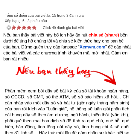
Trên đời có người hành Đại Thiện, gặp kiếp nạn này cũng bình 
an”
Tổng số điểm của bài viết là: 15 trong 3 đánh giá
Xếp hạng:
5
-
3
phiếu bầu
Click để đánh giá bài viết
Nếu bạn thấy bài viết này bổ ích hãy ấn nút 
chia sẻ (share) 
bên 
dưới để ủng hộ chúng tôi và chia sẻ kiến thức hay cho bạn bè 
của bạn. Đừng quên truy cập fanpage
“
Xemvm.com
” để cập nhật 
các bài viết và các chương trình khuyến mãi mới nhất. Cám ơn 
bạn rất nhiều!
Phần mềm xem bói dãy số bất kỳ của số tài khoản ngân hàng, 
số CCCD, số CMT, số thẻ ATM, số sổ bảo hiểm xã hội… Chỉ 
cần nhập vào một dãy số và bát tự (giờ ngày tháng năm sinh) 
của bạn rồi kích vào “Luận giải”, hệ thống sẽ luận giải phân tích 
cát hung dãy số theo âm dương, ngũ hành, thiên thời (vận khí), 
Như vậy chúng ta đang sống trong thời gian cuối cùng của 
phối quẻ theo mai hoa dịch số để tính ra quẻ chủ, quẻ hỗ, quẻ 
thời kỳ mạt pháp khi mà đạo đức nhân loại suy đồi, bại hoại 
biến, hào động, tính tổng nút dãy số, tính hung cát 4 số cuối 
đến cùng cực, đại nạn sắp đến chỉ có hành thiện tích đức thì 
theo 81 linh số… Hãy thử một lần để cảm nhận sự khác biệt so 