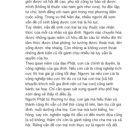
giới được xã hội đề cao, phụ nữ cũng tự bảo vệ được
mình (không lệ thuộc vào nam giới như xưa), họ độc lập,
Hãy ủng hộ website bằng cách truy cập lịch vạn niên trên 
tự chủ, bình đẳng với nam giới trong mọi phương diện
xemvm.com. Lịch vạn niên của chúng tôi không chỉ có các 
cuộc sống. Trong xu thế hiện đại, nhiều người đã xem
vấn đề cố sinh bằng được con trai là hủ tục.
tính năng cơ bản như đổi lịch dương sang lịch âm,
lịch can 
Tuy nhiên, vấn đề sinh con trai lại tùy thuộc vào nhận
chi
,
lịch tiết khí
,
xem ngày giờ Hoàng Đạo – Hắc Đạo
, xem 
thức của mỗi cá nhân và gia đình. Người nào chuyển hóa
ngày theo Ngọc hạp thông thư,
xem ngày theo nhị thập bát tú
được những quan niệm cố hữu đã ăn sâu từ nhiều đời thì
tâm thức được khai phóng, tư tưởng được thoải mái, đời
mà còn có nhiều tính năng nâng cao khác như
xem ngày 
sống được nhẹ nhàng. Còn những ai không vượt thoát
xung khắc với tuổi
,
xem ngày theo Kinh Kim Phù
,
Xem ngày 
những định kiến cũ rồi gánh chịu nhiều hệ lụy vẫn là
quyền của họ.
theo Lục Diệu
,
xem ngày theo Đổng Công tuyển nhật (12 
Theo quan niệm của đạo Phật, con cái chính là duyên, là
trực)
,
Bành Tổ kỵ nhật
,
xem ngày xuất hành theo Khổng Minh
,
cộng nghiệp của gia đình. Nếu con cái là cộng nghiệp tích
cực thì trai gái gì cũng tốt đẹp. Ngược lại nếu con cái là
chọn hướng tốt xuất hành
,
xem giờ tốt theo Lý Thuần Phong
, 
cộng nghiệp tiêu cực thì dù có cả hai con trai (xã hội
Quỷ Cốc Tử, xem ngày tốt xấu theo dân gian…nên vinh dự 
khuyến khích mỗi gia đình nên có hai con) cũng tanh
bành, tai họa. Chỉ cần quan sát xung quanh khu phố hay
được độc giả bình chọn là phần mềm lịch vạn niên số 1 hiện 
xóm làng sẽ thấy rõ điều ấy.
nay. Phiên bản
lịch vạn niên 202
3 hoàn toàn mới của chúng tôi 
Người Phật tử thường tư duy, con gái mà hiếu thảo và
không những giao diện đẹp, dễ sử dụng mà còn luận giải 
thành công thì vẫn có thể thờ cúng tổ tiên, làm trụ cột gia
đình, nuôi dưỡng cha mẹ. Con trai mà lười biếng, hư
chính xác và chi tiết từng mục giúp độc giả dễ dàng lựa chọn 
hỏng, say xỉn, nghiện ngập thì dẫu có đến mười đứa cũng
được ngày tốt, giờ đẹp để khởi sự công việc. Hãy thử một lần 
là số không; thậm chí còn là gánh nặng cho cha mẹ và xã
hội. Riêng vấn đề con trai mới thực sự là người nối dõi
để cảm nhận sự khác biệt so với các phần mềm lịch vạn sự 