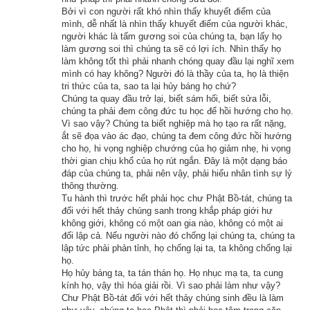
làm vườn đáp: “Bán!” Người kia liền bước tới trả giá định 
Bởi vì con người rất khó nhìn thấy khuyết điểm của
mua. Bỗng có ông trưởng giả Tu-đạt đến, cũng muốn mua nên 
mình, dễ nhất là nhìn thấy khuyết điểm của người khác,
người khác là tấm gương soi của chúng ta, bạn lấy họ
trả giá cao lên gấp đôi. Người ngoại đạo không chịu thua, cũng 
làm gương soi thì chúng ta sẽ có lợi ích. Nhìn thấy họ
tăng giá lên nữa. Hai người đều quyết lòng mua cho được 
làm không tốt thì phải nhanh chóng quay đầu lại nghĩ xem
mình có hay không? Người đó là thầy của ta, họ là thiện
cành hoa, nên trả giá dần lên tới một trăm ngàn lượng vàng.
tri thức của ta, sao ta lại hủy báng họ chứ?
Chúng ta quay đầu trở lại, biết sám hối, biết sửa lỗi,
Người làm vườn khi ấy tự nghĩ rằng: “Ông Trưởng giả Tu-đạt 
chúng ta phải đem công đức tu học để hồi hướng cho họ.
đây không phải là người nông nổi. Nay ông ấy quyết lòng mua 
Vì sao vậy? Chúng ta biết nghiệp mà họ tạo ra rất nặng,
ắt sẽ đọa vào ác đạo, chúng ta đem công đức hồi hướng
như vậy, chắc là có duyên cớ chi đây.” Nghĩ như vậy rồi, liền 
cho họ, hi vọng nghiệp chướng của họ giảm nhẹ, hi vọng
mới hỏi người ngoại đạo rằng: “Tại sao ông trả giá cao đến 
thời gian chịu khổ của họ rút ngắn. Đây là một dạng báo
đáp của chúng ta, phải nên vậy, phải hiểu nhân tình sự lý
như vậy?” Người kia đáp: “Tôi quyết mua đặng dâng cho thần 
thông thường.
Na-la-diên.” Lại quay sang hỏi ông trưởng giả Tu-đạt, ông nói: 
Tu hành thì trước hết phải học chư Phật Bồ-tát, chúng ta
đối với hết thảy chúng sanh trong khắp pháp giới hư
“Tôi quyết mua để cúng dường Phật.”
không giới, không có một oan gia nào, không có một ai
đối lập cả. Nếu người nào đó chống lại chúng ta, chúng ta
Người làm vườn nghe vậy hỏi: “Phật là ai vậy?” Ông trưởng 
lập tức phải phản tỉnh, họ chống lại ta, ta không chống lại
giả Tu-đạt liền giảng nói tường tận công đức của đức Phật 
họ.
Họ hủy báng ta, ta tán thán họ. Họ nhục mạ ta, ta cung
Thế Tôn. Người làm vườn nghe rồi liền phát nguyện rằng: 
kính họ, vậy thì hóa giải rồi. Vì sao phải làm như vậy?
“Dẫu trăm ngàn lượng vàng, nay tôi cũng quyết không bán 
Chư Phật Bồ-tát đối với hết thảy chúng sinh đều là làm