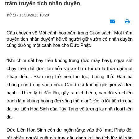
trăm truyện tích nhân duyên
Thứ tư - 15/03/2023 10:20
Câu chuyện về Một cành hoa nằm trong Cuốn sách “Một trăm 
truyện tích nhân duyên” kể về người giữ vườn có nhân duyên 
cúng dường một cành hoa cho Đức Phật.
“Khi chim sắt bay trên không trung (tức máy bay), ngựa sắt 
chạy trên đất (tức tàu hỏa và xe hơi) thì đó là thời đại mạt 
Pháp đến.... Đàn ông trở nên thô tục, buông thả. Đàn bà 
không còn trong sạch nữa. Các tu sĩ không giữ giới và đức 
hạnh…Thiên lý bị đảo lộn, gây ra dịch bệnh, nạn đói và chiến 
tranh làm khủng hoảng đời sống thế gian”. Đó là lời tiên tri của 
đại sư Liên Hoa Sinh của Tây Tạng về tương lai nhân loại hiện 
đại.
Đức Liên Hoa Sinh còn dự ngôn rằng: vào thời mạt Pháp đó, 
rất nhiều người xuất gia truy cầu danh lợi, họ tích lũy tài sản 