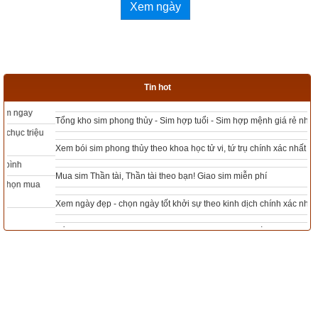
Xem ngày
Tin hot
Tổng kho sim phong thủy - Sim hợp tuổi - Sim hợp mệnh giá rẻ nhất thị trường
Xem bói sim phong thủy theo khoa học tử vi, tứ trụ chính xác nhất
Mua sim Thần tài, Thần tài theo bạn! Giao sim miễn phí
Xem ngày đẹp - chọn ngày tốt khởi sự theo kinh dịch chính xác nhất
Tổng Kho Sim Năm sinh 0x - 9x - 8x -7x -6x giá rẻ nhất thị trường - Click xem
ngay