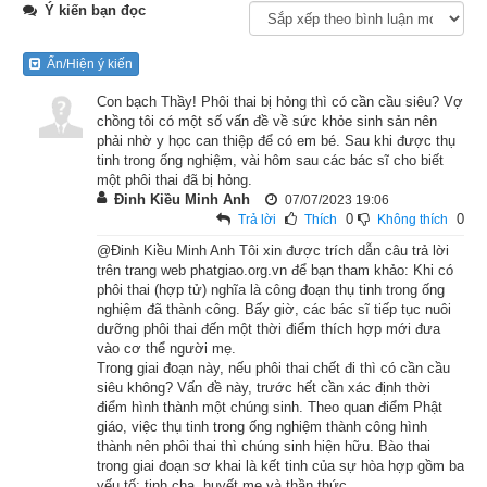
Ý kiến bạn đọc
Liên Phật Hội
Ẩn/Hiện ý kiến
Lúc ấy, Phật ở gần thành Xá-vệ cùng với chư tỳ-kheo, trong 
vườn Kỳ thọ Cấp Cô Độc. Tại thành Xá-vệ, có một ông 
Con bạch Thầy! Phôi thai bị hỏng thì có cần cầu siêu? Vợ
chồng tôi có một số vấn đề về sức khỏe sinh sản nên
trưởng giả tên là Bà-trì-gia, giàu có nhưng tâm địa cực ác, 
phải nhờ y học can thiệp để có em bé. Sau khi được thụ
thường chẳng thân thiện gần gũi với ai. Tuy vậy, ông lại có 
tinh trong ống nghiệm, vài hôm sau các bác sĩ cho biết
một phôi thai đã bị hỏng.
lòng kính ngưỡng phụng sự sáu thầy ngoại đạo. Ngày kia, ông 
Đinh Kiều Minh Anh
07/07/2023 19:06
mắc bệnh trầm trọng, không có ai chăm sóc thuốc thang cho, 
0
0
Trả lời
Thích
Không thích
mạng sống rất nguy kịch. Ông liền tự nghĩ rằng: “Ta nay thọ 
@Đinh Kiều Minh Anh Tôi xin được trích dẫn câu trả lời
bệnh, khốn khổ cùng cực như thế này, nếu ai có thể cứu 
trên trang web phatgiao.org.vn để bạn tham khảo: Khi có
phôi thai (hợp tử) nghĩa là công đoạn thụ tinh trong ống
được mạng sống của ta, ta sẽ trọn đời hầu hạ phụng sự 
nghiệm đã thành công. Bấy giờ, các bác sĩ tiếp tục nuôi
người ấy.” Ông lại nghĩ tiếp rằng: “Chỉ có Phật Thế Tôn mới có 
dưỡng phôi thai đến một thời điểm thích hợp mới đưa
vào cơ thể người mẹ.
thể cứu được mạng ta mà thôi.” Nghĩ như vậy rồi liền sanh 
Trong giai đoạn này, nếu phôi thai chết đi thì có cần cầu
lòng khát ngưỡng, mong mỏi được thấy Phật.
siêu không? Vấn đề này, trước hết cần xác định thời
điểm hình thành một chúng sinh. Theo quan điểm Phật
Đức Phật thường lấy tâm đại bi ngày đêm quán sát hết thảy 
giáo, việc thụ tinh trong ống nghiệm thành công hình
thành nên phôi thai thì chúng sinh hiện hữu. Bào thai
chúng sanh, thấy biết những ai đang gặp khổ não thì ngài hiện 
trong giai đoạn sơ khai là kết tinh của sự hòa hợp gồm ba
đến tùy duyên cứu giúp, thuyết pháp cho nghe khiến được 
yếu tố: tinh cha, huyết mẹ và thần thức.