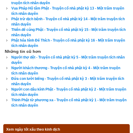
truyện tích nhân duyên
Lịch vạn niên - Chọn giờ tốt ngày đẹp
Vua Pháp Hộ tắm Phật - Truyện cổ nhà phật kỳ 13 - Một trăm truyện
tích nhân duyên
Phật trừ dịch bệnh - Truyện cổ nhà phật kỳ 14 - Một trăm truyện tích
nhân duyên
Ngày cần xem
Thiên đế cúng Phật - Truyện cổ nhà phật kỳ 15 - Một trăm truyện tích
nhân duyên
Ngày khởi sự (DL)
Phật hóa hình Đế Thích - Truyện cổ nhà phật kỳ 16 - Một trăm truyện
Giờ khởi sự
tích nhân duyên
Những tin cũ hơn
Người thợ dệt - Truyện cổ nhà phật kỳ 5 - Một trăm truyện tích nhân
duyên
Người khách thương - Truyện cổ nhà phật kỳ 4 - Một trăm truyện
tích nhân duyên
Xem ngày
Đứa con lười biếng - Truyện cổ nhà phật kỳ 3 - Một trăm truyện tích
nhân duyên
Người con dâu kính Phật - Truyện cổ nhà phật kỳ 2 - Một trăm truyện
tích nhân duyên
Thỉnh Phật từ phương xa - Truyện cổ nhà phật kỳ 1 - Một trăm truyện
Tác giả bài viết:
Thầy Uri – Chuyên gia phong thủy và tâm linh của
tích nhân duyên
xemvm.com
Nguồn tin:
Trích từ cuốn Sách Một trăm truyện tích nhân duyên
Xem ngày tốt xấu theo kinh dịch