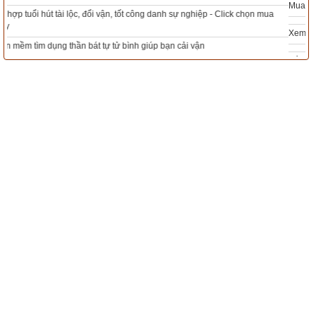
Mua sim Thần tài, Thần tài theo bạn! Giao sim miễn phí
Xem ngày đẹp - chọn ngày tốt khởi sự theo kinh dịch chính xác nhất
Tổng Kho Sim Năm sinh 0x - 9x - 8x -7x -6x giá rẻ nhất thị trường - Click xem
ngay