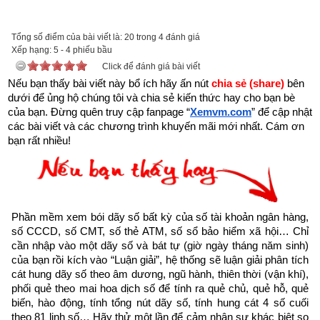
Trên đời có người hành Đại Thiện, gặp kiếp nạn này cũng bình 
an”
Tổng số điểm của bài viết là: 20 trong 4 đánh giá
Xếp hạng:
5
-
4
phiếu bầu
Click để đánh giá bài viết
Nếu bạn thấy bài viết này bổ ích hãy ấn nút 
chia sẻ (share) 
bên 
dưới để ủng hộ chúng tôi và chia sẻ kiến thức hay cho bạn bè 
của bạn. Đừng quên truy cập fanpage
“
Xemvm.com
” để cập nhật 
các bài viết và các chương trình khuyến mãi mới nhất. Cám ơn 
bạn rất nhiều!
Phần mềm xem bói dãy số bất kỳ của số tài khoản ngân hàng, 
số CCCD, số CMT, số thẻ ATM, số sổ bảo hiểm xã hội… Chỉ 
cần nhập vào một dãy số và bát tự (giờ ngày tháng năm sinh) 
của bạn rồi kích vào “Luận giải”, hệ thống sẽ luận giải phân tích 
cát hung dãy số theo âm dương, ngũ hành, thiên thời (vận khí), 
Truyện cổ Phật giáo Người bệnh nặng
phối quẻ theo mai hoa dịch số để tính ra quẻ chủ, quẻ hỗ, quẻ 
biến, hào động, tính tổng nút dãy số, tính hung cát 4 số cuối 
Như vậy chúng ta đang sống trong thời gian cuối cùng của 
theo 81 linh số… Hãy thử một lần để cảm nhận sự khác biệt so 