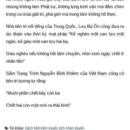
nhưng không làm Phật sự, không tụng kinh văn mà đắm chìm 
trong ca múa giải trí, phá giới mà trong tâm không hổ thẹn.
Nhà tiên tri nổi tiếng của Trung Quốc, Lưu Bá Ôn cũng đưa ra 
dự đoán vào thời kỳ mạt pháp “Kẻ nghèo một vạn lưu một 
ngàn, kẻ giàu một vạn lưu hai ba.
Giàu nghèo nếu không hồi tâm chuyển, nhìn xem ngày chết ở 
nhãn tiền”
Sấm Trạng Trình Nguyễn Bỉnh Khiêm của Việt Nam cũng có 
tiên tri tương tự rằng:
“Mười phần chết bảy còn ba
Chết hai còn một mới ra thái bình”
“Người làm việc thiện thì được thấy, kẻ làm việc ác không 
được xem.
Từ khóa:
Sách Một trăm truyện tích nhân duyên