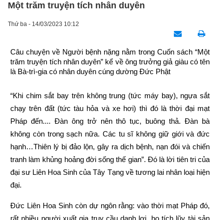
Một trăm truyện tích nhân duyên
Thứ ba - 14/03/2023 10:12
Câu chuyện về Người bệnh nặng nằm trong Cuốn sách “Một 
trăm truyện tích nhân duyên” kể về ông trưởng giả giàu có tên 
là Bà-trì-gia có nhân duyên cúng dường Đức Phật
“Khi chim sắt bay trên không trung (tức máy bay), ngựa sắt 
chạy trên đất (tức tàu hỏa và xe hơi) thì đó là thời đại mạt 
Pháp đến.... Đàn ông trở nên thô tục, buông thả. Đàn bà 
không còn trong sạch nữa. Các tu sĩ không giữ giới và đức 
hạnh…Thiên lý bị đảo lộn, gây ra dịch bệnh, nạn đói và chiến 
tranh làm khủng hoảng đời sống thế gian”. Đó là lời tiên tri của 
đại sư Liên Hoa Sinh của Tây Tạng về tương lai nhân loại hiện 
đại.
Đức Liên Hoa Sinh còn dự ngôn rằng: vào thời mạt Pháp đó, 
rất nhiều người xuất gia truy cầu danh lợi, họ tích lũy tài sản 