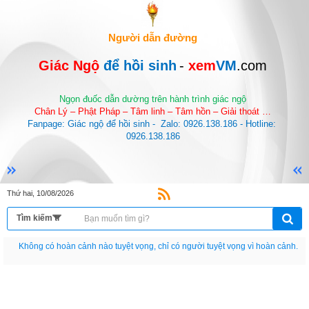
Người dẫn đường
Giác Ngộ 
để hồi sinh
-
 xem
VM
.com
Ngọn đuốc dẫn dường trên hành trình giác ngộ
Chân Lý – Phật Pháp – Tâm linh – Tâm hồn – Giải thoát …
Fanpage: Giác ngộ để hồi sinh -  Zalo: 0926.138.186 - Hotline: 
0926.138.186
Thứ hai, 10/08/2026
Nếu như không chịu học tập thì cho dù đi vạn dặm đường cũng chỉ là anh đưa
thư.