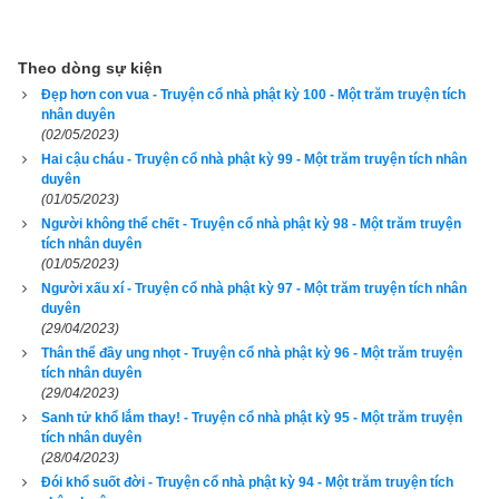
Khi ấy, A-nan bạch Phật rằng: “Như Lai là đấng tôn quý, chẳng 
vô cớ mà cười bao giờ. Nay vì nhân duyên gì mà Phật mỉm 
Theo dòng sự kiện
cười, xin giảng giải cho được biết.”
Đẹp hơn con vua - Truyện cổ nhà phật kỳ 100 - Một trăm truyện tích
nhân duyên
(02/05/2023)
Phật bảo A-nan: “Ngươi có nhìn thấy người trưởng giả đây 
Hai cậu cháu - Truyện cổ nhà phật kỳ 99 - Một trăm truyện tích nhân
sau khi khỏi bệnh phát tâm cúng dường ta và chư tăng hay 
duyên
chăng?” A-nan thưa: “Bạch Thế Tôn, con đã thấy.”
(01/05/2023)
Người không thể chết - Truyện cổ nhà phật kỳ 98 - Một trăm truyện
Phật nói: “Về sau người này sẽ thành Phật hiệu là Thích-ca 
tích nhân duyên
(01/05/2023)
Mâu-ni, rộng độ chúng sanh nhiều vô số. Vì nhân duyên ấy 
Người xấu xí - Truyện cổ nhà phật kỳ 97 - Một trăm truyện tích nhân
mà ta mỉm cười.”
duyên
(29/04/2023)
Các vị tỳ-kheo nghe Phật thuyết nhân duyên này xong thảy 
Thân thể đầy ung nhọt - Truyện cổ nhà phật kỳ 96 - Một trăm truyện
tích nhân duyên
đều vui mừng tin nhận.
(29/04/2023)
Sanh tử khổ lắm thay! - Truyện cổ nhà phật kỳ 95 - Một trăm truyện
Hãy ủng hộ website bằng cách truy cập lịch vạn niên trên 
tích nhân duyên
xemvm.com. Lịch vạn niên của chúng tôi không chỉ có các 
(28/04/2023)
tính năng cơ bản như đổi lịch dương sang lịch âm,
lịch can 
Đói khổ suốt đời - Truyện cổ nhà phật kỳ 94 - Một trăm truyện tích