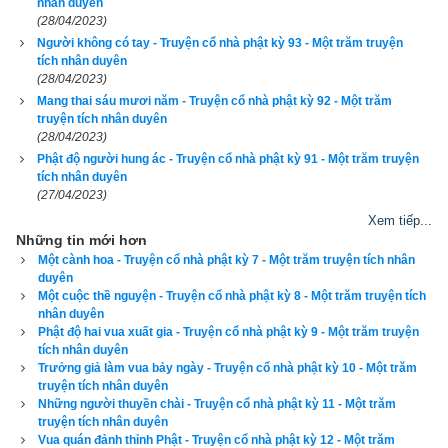
nhân duyên
chi
,
lịch tiết khí
,
xem ngày giờ Hoàng Đạo – Hắc Đạo
, xem 
(28/04/2023)
ngày theo Ngọc hạp thông thư,
xem ngày theo nhị thập bát tú
Người không có tay - Truyện cổ nhà phật kỳ 93 - Một trăm truyện
tích nhân duyên
mà còn có nhiều tính năng nâng cao khác như
xem ngày 
(28/04/2023)
xung khắc với tuổi
,
xem ngày theo Kinh Kim Phù
,
Xem ngày 
Mang thai sáu mươi năm - Truyện cổ nhà phật kỳ 92 - Một trăm
theo Lục Diệu
,
xem ngày theo Đổng Công tuyển nhật (12 
truyện tích nhân duyên
(28/04/2023)
trực)
,
Bành Tổ kỵ nhật
,
xem ngày xuất hành theo Khổng Minh
,
Phật độ người hung ác - Truyện cổ nhà phật kỳ 91 - Một trăm truyện
chọn hướng tốt xuất hành
,
xem giờ tốt theo Lý Thuần Phong
, 
tích nhân duyên
Quỷ Cốc Tử, xem ngày tốt xấu theo dân gian…nên vinh dự 
(27/04/2023)
được độc giả bình chọn là phần mềm lịch vạn niên số 1 hiện 
Xem tiếp...
Những tin mới hơn
nay. Phiên bản
lịch vạn niên 202
3 hoàn toàn mới của chúng tôi 
Một cành hoa - Truyện cổ nhà phật kỳ 7 - Một trăm truyện tích nhân
không những giao diện đẹp, dễ sử dụng mà còn luận giải 
duyên
chính xác và chi tiết từng mục giúp độc giả dễ dàng lựa chọn 
Một cuộc thề nguyện - Truyện cổ nhà phật kỳ 8 - Một trăm truyện tích
nhân duyên
được ngày tốt, giờ đẹp để khởi sự công việc. Hãy thử một lần 
Phật độ hai vua xuất gia - Truyện cổ nhà phật kỳ 9 - Một trăm truyện
để cảm nhận sự khác biệt so với các phần mềm lịch vạn sự 
tích nhân duyên
Trưởng giả làm vua bảy ngày - Truyện cổ nhà phật kỳ 10 - Một trăm
khác.
truyện tích nhân duyên
Những người thuyền chài - Truyện cổ nhà phật kỳ 11 - Một trăm
truyện tích nhân duyên
Vua quán đảnh thỉnh Phật - Truyện cổ nhà phật kỳ 12 - Một trăm