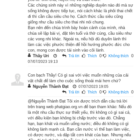
Các chúng sinh này vì những nghiệp duyên nào đó mà sự
hoan hỷ thân tâm, nếu đang đọa trong nẻo ác, cũng khiến cho 
sống không được tiếp tục, nói cách khác là phôi thai chết
lìa khỏi đó mà sinh vào chốn trời người, được thành đạo quả. 
đi thì cần cầu siêu cho họ. Cách thức cầu siêu cũng
giống như cầu siêu cho thai nhi nói chung.
Khi ấy, Phật nhìn thấy ông trưởng giả đang khốn khổ vì bệnh 
Bạn nên đến chùa trình bày hoàn cảnh của mình, nhà
tật, không có ai chăm sóc, nuôi dưỡng, ngài liền phóng hào 
chùa sẽ lập bài vị, đặt tên tuổi và thờ cúng, cầu siêu như
quang chiếu đến nơi thân người bệnh, khiến cho thân thể 
các vong nhi khác. Ngoài ra, nếu hội đủ duyên lành thì
làm các việc phước thiện để hồi hướng phước đức cho
được khoan khoái, mát mẻ, tâm liền tỉnh ngộ, vui mừng khôn 
con, mong con được tái sinh vào cõi lành.
xiết. Ông trưởng giả Bà-trì-gia khi ấy liền phủ phục lễ bái quy 
Thầy Uri
0
0
Trả lời
Thích
Không thích
07/07/2023 19:13
vọng đến chỗ Phật. Lúc đó, đức Thế Tôn biết rằng thiện căn 
của Bà-trì-gia đã thành thục, có thể được giáo hóa. Ngài liền 
Con bạch Thầy! Có gì sai với việc muốn những của cải
hiện đến nơi nhà ông trưởng giả này. Khi ấy, ông liền vùng 
vật chất để làm cho cuộc sống thoải mái hơn chứ?
Nguyễn Thành Đạt
07/07/2023 19:05
dậy, chấp tay cung kính đón rước Phật lên chỗ ngồi. Phật hỏi 
0
0
Trả lời
Thích
Không thích
Bà-trì-gia rằng: “Ngươi nay chịu bệnh khổ, có biết ở nơi đâu 
@Nguyễn Thành Đạt Tôi xin được trích dẫn câu trả lời
không?” Ông đáp rằng: “Con nay chịu khổ não ở cả nơi thân 
trên trang web phatgiao.org.vn để bạn tham khảo: Nếu đó
và tâm.”
là một nhu cầu thực sự thiết yếu, thì không có gì sai cả,
với điều kiện bạn không bị chấp trước vào đó. Chẳng
hạn, bạn khát và muốn uống nước; điều đó không có gì
Phật liền nghĩ rằng: “Ta từ nhiều kiếp đến nay từng tu hạnh từ 
không lành mạnh cả. Bạn cần nước vì thế bạn làm việc,
bi, nguyện trị lành tất cả bệnh khổ nơi thân và tâm của chúng 
có được nước, và dập tắt cơn khát của bạn. Nhưng nếu