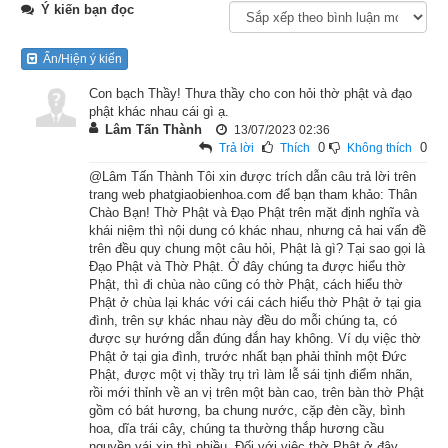
Ý kiến bạn đọc
Lúc ấy, Phật ở gần thành Xá-vệ, trong vườn Kỳ thọ Cấp Cô 
Độc. Trong thành có một người trưởng giả rất giàu có, duy chỉ 
Ẩn/Hiện ý kiến
có một đứa con trai đặt tên là Nan-đà, cực kỳ lười nhác. Cậu 
Con bạch Thầy! Thưa thầy cho con hỏi thờ phật và đạo
chỉ thích nằm dài ra ngủ, chẳng muốn đi đứng hay ngồi dậy 
phật khác nhau cái gì ạ.
khỏi giường. Tuy vậy, cậu thông minh, sáng trí lắm, chỉ nằm 
Lâm Tấn Thành
13/07/2023 02:36
0
0
Trả lời
Thích
Không thích
đó mà nghe đọc các thứ kinh sách là có thể hiểu thấu nghĩa 
@Lâm Tấn Thành Tôi xin được trích dẫn câu trả lời trên
lý, không có điều chi không biết. Người cha thấy cậu bé thông 
trang web phatgiaobienhoa.com để bạn tham khảo: Thân
minh, luận giải kinh luận đều thông thạo, liền tự nghĩ rằng: 
Chào Bạn! Thờ Phật và Đạo Phật trên mặt định nghĩa và
“Thằng bé này thông minh xuất chúng, ta nên đón thầy ngoại 
khái niệm thì nội dung có khác nhau, nhưng cả hai vấn đề
trên đều quy chung một câu hỏi, Phật là gì? Tại sao gọi là
đạo Phú-lan-na, và các thầy ngoại đạo khác đến dạy dỗ cho 
Đạo Phật và Thờ Phật. Ở đây chúng ta được hiểu thờ
nó.” Nghĩ như vậy rồi, liền bày biện các món ngon vật lạ cúng 
Phật, thì đi chùa nào cũng có thờ Phật, cách hiểu thờ
Phật ở chùa lại khác với cái cách hiểu thờ Phật ở tại gia
dường trọng thể, mời thỉnh các thầy ngoại đạo đến. Khi các 
đình, trên sự khác nhau này đều do mỗi chúng ta, có
thầy ăn uống đã xong, ông mới thưa rằng: “Tôi chỉ có một đứa 
được sự hướng dẫn đúng đắn hay không. Ví dụ việc thờ
Phật ở tại gia đình, trước nhất bạn phải thỉnh một Đức
con trai duy nhất, tánh tình lười nhác hết mức, chỉ muốn nằm 
Phật, được một vị thầy trụ trì làm lễ sái tịnh điểm nhãn,
ngủ hoài, chẳng muốn ngồi dậy. Nay nhờ các thầy dạy dỗ 
rồi mới thỉnh về an vị trên một bàn cao, trên bàn thờ Phật
gồm có bát hương, ba chung nước, cặp đèn cầy, bình
cho, giúp nó được thông thạo kinh luận, thay đổi tính nết mà 
hoa, dĩa trái cây, chúng ta thường thắp hương cầu
nối được nghiệp nhà.” Bấy giờ sáu thầy ngoại đạo cùng nhau 
nguyền vái xin thì nhiều. Đối với việc thờ Phật ở đây,