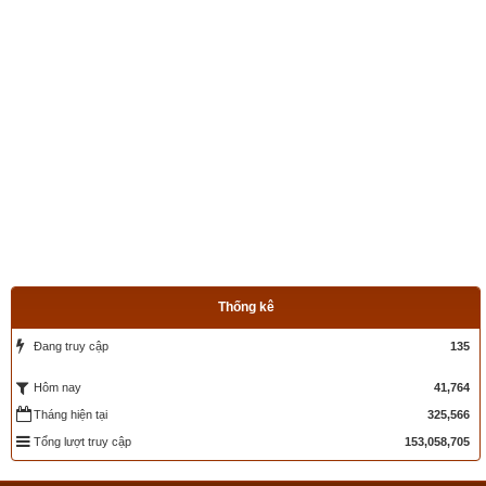
Thống kê
Đang truy cập
135
41,764
Hôm nay
Tháng hiện tại
325,566
Tổng lượt truy cập
153,058,705