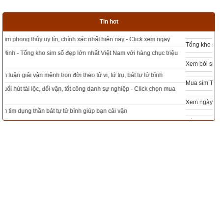
Tin hot
Tác giả bài viết:
Thầy Uri – Chuyên gia phong thủy và tâm linh của
xemvm.com
Tổng kho sim phong thủy - Sim hợp tuổi - Sim hợp mệnh giá rẻ nhất thị trường
Nguồn tin:
Trích từ cuốn Sách Một trăm truyện tích nhân duyên
Xem bói sim phong thủy theo khoa học tử vi, tứ trụ chính xác nhất
Mua sim Thần tài, Thần tài theo bạn! Giao sim miễn phí
Xem ngày đẹp - chọn ngày tốt khởi sự theo kinh dịch chính xác nhất
Tổng Kho Sim Năm sinh 0x - 9x - 8x -7x -6x giá rẻ nhất thị trường - Click xem
ngay