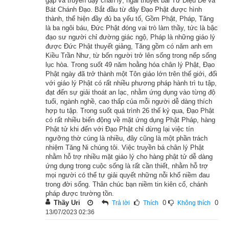
gặp và truyền dạy chân lý, ngài thuyết bài Tứ Diệu Đế và
Bát Chánh Đạo. Bắt đầu từ đây Đạo Phật được hình
chiên-đàn, nói rằng: “Nếu ngươi chịu phát khởi lòng tinh tấn 
thành, thể hiện đầy đủ ba yếu tố, Gồm Phật, Pháp, Tăng
chuyên cần, dùng gậy này mà gõ xuống, sẽ phát ra âm thanh 
là ba ngôi báu, Đức Phật đóng vai trò làm thầy, tức là bậc
đạo sư người chỉ đường giác ngộ, Pháp là những giáo lý
hay lạ. Người nghe được âm thanh ấy, có thể nhìn thấy trân 
được Đức Phật thuyết giảng, Tăng gồm có năm anh em
bảo, châu báu ẩn chứa trong lòng đất.”
Kiều Trần Như, từ bốn người trở lên sống trong nếp sống
lục hòa. Trong suốt 49 năm hoằng hóa chân lý Phật, Đạo
Cậu bé nghe lời Phật dạy thì liền làm theo. Cậu lấy gậy mà gõ 
Phật ngày đã trở thành một Tôn giáo lớn trên thế giới, đối
với giáo lý Phật có rất nhiều phương pháp hành trì tu tập,
xuống đất, nghe được những âm thanh hay lạ, nghe rồi liền 
đạt đến sự giải thoát an lạc, nhằm ứng dụng vào từng độ
nhìn thấy được những trân bảo, châu báu nằm sâu trong lòng 
tuổi, ngành nghề, cao thấp của mỗi người dễ dàng thích
hợp tu tập. Trong suốt quá trình 26 thế kỷ qua, Đạo Phật
đất. Cậu thấy được như vậy rồi thì hết sức vui mừng, liền tự 
có rất nhiều biến động về mặt ứng dụng Phật Pháp, hàng
nghĩ rằng: “Ta nghe lời dạy của đức Thế Tôn, chỉ mới siêng 
Phật tử khi đến với Đạo Phật chỉ dừng lại việc tín
ngưỡng thờ cúng là nhiều, đây cũng là một phần trách
năng dụng công đôi chút mà đã được sự lợi ích chưa từng có, 
nhiệm Tăng Ni chúng tôi. Việc truyền bá chân lý Phật
huống hồ hết lòng siêng năng, chuyên cần mà làm việc.” Nghĩ 
nhằm hỗ trợ nhiều mặt giáo lý cho hàng phật tử dễ dàng
như vậy rồi, ít lâu sau cậu liền quyết định sẽ khởi sự lên 
ứng dụng trong cuộc sống là rất cần thiết, nhằm hỗ trợ
mọi người có thể tự giải quyết những nỗi khổ niềm đau
đường ra biển mà tìm trân bảo, châu báu. Vị thiếu niên ấy 
trong đời sống. Thân chúc bạn niềm tin kiên cố, chánh
truyền rao khắp thành Xá-vệ tuyển mộ người theo mình cùng 
pháp được trường tồn.
Thầy Uri
0
0
Trả lời
Thích
Không thích
đi ra biển tìm trân bảo. Chàng tìm được rất nhiều châu báu, lại 
13/07/2023 02:36
đưa tất cả mọi người an toàn trở về nhà. Khi ấy, chàng liền 