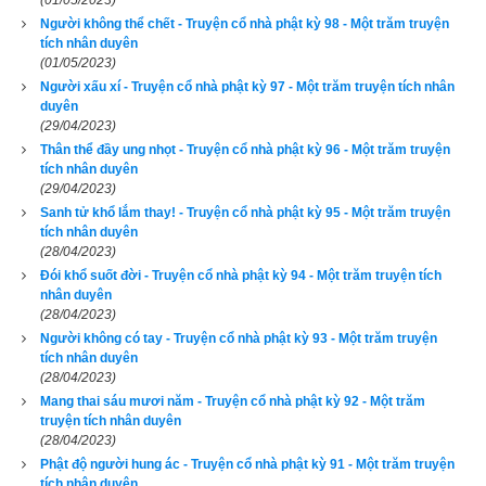
(01/05/2023)
an ổn, những chúng sanh chưa nhập Niết-bàn sẽ được nhập 
Người không thể chết - Truyện cổ nhà phật kỳ 98 - Một trăm truyện
Niết-bàn.”
tích nhân duyên
(01/05/2023)
Chàng phát nguyện rồi, đức Phật liền mỉm cười, từ nơi trán, 
Người xấu xí - Truyện cổ nhà phật kỳ 97 - Một trăm truyện tích nhân
duyên
giữa hai lông mày phóng ra một đạo hào quang năm sắc, bay 
(29/04/2023)
quanh Phật ba vòng rồi lại theo chỗ trên trán Phật mà bay trở 
Thân thể đầy ung nhọt - Truyện cổ nhà phật kỳ 96 - Một trăm truyện
vào.
tích nhân duyên
(29/04/2023)
Khi ấy, A-nan bạch Phật rằng: “Như Lai là đấng tôn quý, chẳng 
Sanh tử khổ lắm thay! - Truyện cổ nhà phật kỳ 95 - Một trăm truyện
tích nhân duyên
vô cớ mà cười bao giờ. Nay vì nhân duyên gì mà Phật mỉm 
(28/04/2023)
cười, xin giảng giải cho được biết.”
Đói khổ suốt đời - Truyện cổ nhà phật kỳ 94 - Một trăm truyện tích
nhân duyên
Phật bảo A-nan: “Ngươi có nhìn thấy cậu bé lười nhác ngày 
(28/04/2023)
Người không có tay - Truyện cổ nhà phật kỳ 93 - Một trăm truyện
trước giờ đây phát tâm cúng dường ta chăng?” A-nan thưa: 
tích nhân duyên
“Bạch Thế Tôn, con đã thấy.”
(28/04/2023)
Mang thai sáu mươi năm - Truyện cổ nhà phật kỳ 92 - Một trăm
Phật nói: “Cậu bé này trải qua ba a-tăng-kỳ kiếp nữa sẽ thành 
truyện tích nhân duyên
(28/04/2023)
Phật hiệu là Tinh Tấn Lực, hóa độ chúng sanh nhiều vô số. Vì 
Phật độ người hung ác - Truyện cổ nhà phật kỳ 91 - Một trăm truyện
nhân duyên ấy mà ta mỉm cười.”
tích nhân duyên