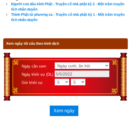
chính xác và chi tiết từng mục giúp độc giả dễ dàng lựa chọn 
Người con dâu kính Phật - Truyện cổ nhà phật kỳ 2 - Một trăm truyện
tích nhân duyên
được ngày tốt, giờ đẹp để khởi sự công việc. Hãy thử một lần 
Thỉnh Phật từ phương xa - Truyện cổ nhà phật kỳ 1 - Một trăm truyện
để cảm nhận sự khác biệt so với các phần mềm lịch vạn sự 
tích nhân duyên
khác.
Xem ngày tốt xấu theo kinh dịch
Lịch vạn niên - Chọn giờ tốt ngày đẹp
Ngày cần xem
Ngày khởi sự (DL)
Ngày cần xem
Giờ khởi sự
Ngày khởi sự (DL)
Giờ khởi sự
Xem ngày
Xem ngày