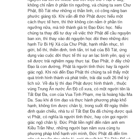
đến chỗ cậu bé. Cậu biết các thầy đến nhưng cứ nằm lỳ 
không chỉ nằm ở phần tín ngưỡng, và chúng ta xem Chư
Phật, Bồ Tát như những vị thần linh, có công năng ban
chẳng chịu dậy, huống gì nói đến chuyện mời các thầy ngồi. 
phước giáng tội. Khi vấn đề thờ Phật được hiểu một
Ông trưởng giả thấy như vậy thì trong lòng buồn khổ, âu sầu 
cách thực tế hơn, thì thờ không còn nằm ở phần tín
ngưỡng nữa, mà trở thành giá trị Đạo Đức học. Nếu
vô hạn.
chúng ta thay đổi tư duy về việc thờ Phật để cầu nguyện
ban xin, thì thay vào đó nguyện học đòi theo những đức
Khi ấy, đức Thế Tôn dùng tâm đại bi thương xót mà quán sát 
hạnh Từ Bi Hỷ Xả của Chư Phật, hạnh nhẫn nhục, trì
giới, bố thí, thiền định, tinh tấn, trí tuệ của Bồ Tát, ứng
hết thảy chúng sanh, thường đến những nơi khổ não mà 
dụng vào cuộc đời thực tế thì sự an lạc bình yên, quý vị
thuyết pháp độ sinh. Phật thấy ông trưởng giả vì thương con 
sẽ được trải nghiệm ngay thực tại. Đạo Phật, ở đây chữ
mà âu sầu, khổ não, liền cùng với chư tỳ-kheo đi đến nhà ấy.
Đạo là con đường, Phật là người tỉnh thức hay là người
giác ngộ. Khi nói đến Đạo Phật thì chúng ta sẽ thấy một
quá trình hình thành và phát triển, trải dài suốt 26 thế kỷ
Khi Phật vừa bước vào nhà thì cậu bé lười nhác bỗng nhiên 
lịch sử. Về địa lý thì đạo Phật được hình thành , thuộc
vùng dậy, lấy ghế mời Phật ngồi. Cậu đối trước Phật lễ bái rồi 
vùng Trung Ấn nước Ấn Độ cổ xưa, có một người tên là
Tất Đạt Đa, con của Vua Tịnh Phạm, mẹ là hoàng hậu Ma
đứng hầu sang một bên.
Da. Sau khi đi tìm đạo và thực hành phương pháp khổ
hạnh, không tìm được chân lý, trong suốt 49 ngày thiền
Phật liền vì cậu bé mà thuyết pháp cho nghe, lại quở trách sự 
định quán chiếu, nhà tu sĩ Tất Đạt Đa đã chứng được quả
lười nhác của cậu. Cậu bé nghe rồi tự biết hối cải, sanh lòng 
vị Phật, có nghĩa là người tỉnh thức, hay còn gọi người
giác ngộ chân lý. Đức Phật liền nghĩ đến năm anh em
tin sâu, kính ngưỡng Phật.
Kiều Trần Như, những người bạn năm xưa cùng tu
phương pháp khổ hạnh với mình, Đức Phật đã đến tìm
Bấy giờ, Phật trao cho cậu bé một cây gậy quý bằng gỗ 