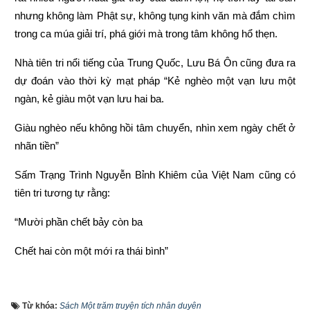
nhưng không làm Phật sự, không tụng kinh văn mà đắm chìm 
trong ca múa giải trí, phá giới mà trong tâm không hổ thẹn.
Nhà tiên tri nổi tiếng của Trung Quốc, Lưu Bá Ôn cũng đưa ra 
dự đoán vào thời kỳ mạt pháp “Kẻ nghèo một vạn lưu một 
ngàn, kẻ giàu một vạn lưu hai ba.
Giàu nghèo nếu không hồi tâm chuyển, nhìn xem ngày chết ở 
nhãn tiền”
Sấm Trạng Trình Nguyễn Bỉnh Khiêm của Việt Nam cũng có 
tiên tri tương tự rằng:
“Mười phần chết bảy còn ba
Chết hai còn một mới ra thái bình”
“Người làm việc thiện thì được thấy, kẻ làm việc ác không 
được xem.
Từ khóa:
Sách Một trăm truyện tích nhân duyên