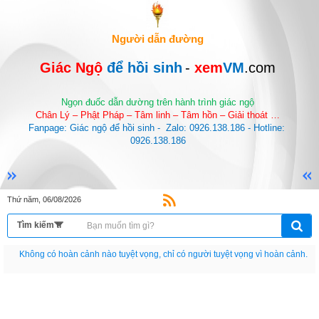
Người dẫn đường
Giác Ngộ 
để hồi sinh
-
 xem
VM
.com
Ngọn đuốc dẫn dường trên hành trình giác ngộ
Chân Lý – Phật Pháp – Tâm linh – Tâm hồn – Giải thoát …
Fanpage: Giác ngộ để hồi sinh -  Zalo: 0926.138.186 - Hotline: 
0926.138.186
Thứ năm, 06/08/2026
Nếu như không chịu học tập thì cho dù đi vạn dặm đường cũng chỉ là anh đưa
thư.