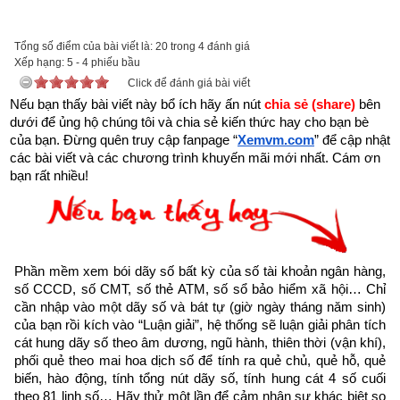
Trên đời có người hành Đại Thiện, gặp kiếp nạn này cũng bình 
an”
Tổng số điểm của bài viết là: 20 trong 4 đánh giá
Xếp hạng:
5
-
4
phiếu bầu
Click để đánh giá bài viết
Nếu bạn thấy bài viết này bổ ích hãy ấn nút 
chia sẻ (share) 
bên 
dưới để ủng hộ chúng tôi và chia sẻ kiến thức hay cho bạn bè 
của bạn. Đừng quên truy cập fanpage
“
Xemvm.com
” để cập nhật 
các bài viết và các chương trình khuyến mãi mới nhất. Cám ơn 
bạn rất nhiều!
Phần mềm xem bói dãy số bất kỳ của số tài khoản ngân hàng, 
số CCCD, số CMT, số thẻ ATM, số sổ bảo hiểm xã hội… Chỉ 
cần nhập vào một dãy số và bát tự (giờ ngày tháng năm sinh) 
của bạn rồi kích vào “Luận giải”, hệ thống sẽ luận giải phân tích 
cát hung dãy số theo âm dương, ngũ hành, thiên thời (vận khí), 
Như vậy chúng ta đang sống trong thời gian cuối cùng của 
phối quẻ theo mai hoa dịch số để tính ra quẻ chủ, quẻ hỗ, quẻ 
thời kỳ mạt pháp khi mà đạo đức nhân loại suy đồi, bại hoại 
biến, hào động, tính tổng nút dãy số, tính hung cát 4 số cuối 
đến cùng cực, đại nạn sắp đến chỉ có hành thiện tích đức thì 
theo 81 linh số… Hãy thử một lần để cảm nhận sự khác biệt so 