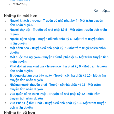
(27/04/2023)
Các vị tỳ-kheo nghe Phật thuyết nhân duyên này xong thảy 
Xem tiếp...
đều vui mừng tin nhận.
Những tin mới hơn
Người khách thương - Truyện cổ nhà phật kỳ 4 - Một trăm truyện
Hãy ủng hộ website bằng cách truy cập lịch vạn niên trên 
tích nhân duyên
Người thợ dệt - Truyện cổ nhà phật kỳ 5 - Một trăm truyện tích nhân
xemvm.com. Lịch vạn niên của chúng tôi không chỉ có các 
duyên
tính năng cơ bản như đổi lịch dương sang lịch âm,
lịch can 
Người bệnh nặng - Truyện cổ nhà phật kỳ 6 - Một trăm truyện tích
nhân duyên
chi
,
lịch tiết khí
,
xem ngày giờ Hoàng Đạo – Hắc Đạo
, xem 
Một cành hoa - Truyện cổ nhà phật kỳ 7 - Một trăm truyện tích nhân
ngày theo Ngọc hạp thông thư,
xem ngày theo nhị thập bát tú
duyên
mà còn có nhiều tính năng nâng cao khác như
xem ngày 
Một cuộc thề nguyện - Truyện cổ nhà phật kỳ 8 - Một trăm truyện tích
nhân duyên
xung khắc với tuổi
,
xem ngày theo Kinh Kim Phù
,
Xem ngày 
Phật độ hai vua xuất gia - Truyện cổ nhà phật kỳ 9 - Một trăm truyện
theo Lục Diệu
,
xem ngày theo Đổng Công tuyển nhật (12 
tích nhân duyên
Trưởng giả làm vua bảy ngày - Truyện cổ nhà phật kỳ 10 - Một trăm
trực)
,
Bành Tổ kỵ nhật
,
xem ngày xuất hành theo Khổng Minh
,
truyện tích nhân duyên
chọn hướng tốt xuất hành
,
xem giờ tốt theo Lý Thuần Phong
, 
Những người thuyền chài - Truyện cổ nhà phật kỳ 11 - Một trăm
truyện tích nhân duyên
Quỷ Cốc Tử, xem ngày tốt xấu theo dân gian…nên vinh dự 
Vua quán đảnh thỉnh Phật - Truyện cổ nhà phật kỳ 12 - Một trăm
được độc giả bình chọn là phần mềm lịch vạn niên số 1 hiện 
truyện tích nhân duyên
Vua Pháp Hộ tắm Phật - Truyện cổ nhà phật kỳ 13 - Một trăm truyện
nay. Phiên bản
lịch vạn niên 202
3 hoàn toàn mới của chúng tôi 
tích nhân duyên
không những giao diện đẹp, dễ sử dụng mà còn luận giải 
Những tin cũ hơn