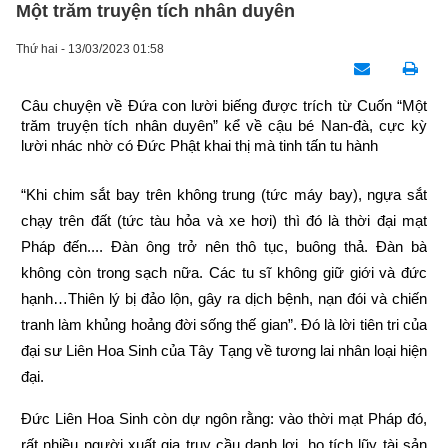
Một trăm truyện tích nhân duyên
Thứ hai - 13/03/2023 01:58
Câu chuyện về Đứa con lười biếng được trích từ Cuốn “Một 
trăm truyện tích nhân duyên” kể về cậu bé Nan-đà, cực kỳ 
lười nhác nhờ có Đức Phật khai thị mà tinh tấn tu hành
“Khi chim sắt bay trên không trung (tức máy bay), ngựa sắt 
chạy trên đất (tức tàu hỏa và xe hơi) thì đó là thời đại mạt 
Pháp đến.... Đàn ông trở nên thô tục, buông thả. Đàn bà 
không còn trong sạch nữa. Các tu sĩ không giữ giới và đức 
hạnh…Thiên lý bị đảo lộn, gây ra dịch bệnh, nạn đói và chiến 
tranh làm khủng hoảng đời sống thế gian”. Đó là lời tiên tri của 
đại sư Liên Hoa Sinh của Tây Tạng về tương lai nhân loại hiện 
đại.
Đức Liên Hoa Sinh còn dự ngôn rằng: vào thời mạt Pháp đó, 
rất nhiều người xuất gia truy cầu danh lợi, họ tích lũy tài sản 