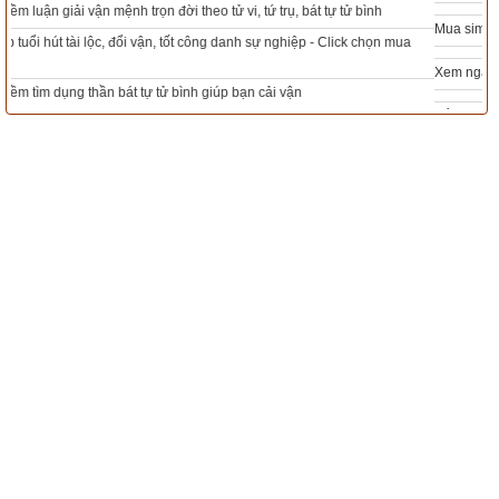
Ngày khởi sự (DL)
Mua sim Thần tài, Thần tài theo bạn! Giao sim miễn phí
Giờ khởi sự
Xem ngày đẹp - chọn ngày tốt khởi sự theo kinh dịch chính xác nhất
Tổng Kho Sim Năm sinh 0x - 9x - 8x -7x -6x giá rẻ nhất thị trường - Click xem
ngay
Xem ngày
Tác giả bài viết:
Thầy Uri – Tổng biên tập chuyên mục giác ngộ
Nguồn tin:
Trích từ cuốn Sách Một trăm truyện tích nhân duyên