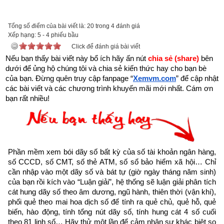
được xem.
Trên đời có người hành Đại Thiện, gặp kiếp nạn này cũng bình 
Tổng số điểm của bài viết là: 20 trong 4 đánh giá
Xếp hạng:
an”
5
-
4
phiếu bầu
Click để đánh giá bài viết
Nếu bạn thấy bài viết này bổ ích hãy ấn nút 
chia sẻ (share) 
bên 
dưới để ủng hộ chúng tôi và chia sẻ kiến thức hay cho bạn bè 
của bạn. Đừng quên truy cập fanpage
“
Xemvm.com
” để cập nhật 
các bài viết và các chương trình khuyến mãi mới nhất. Cám ơn 
bạn rất nhiều!
Phần mềm xem bói dãy số bất kỳ của số tài khoản ngân hàng, 
số CCCD, số CMT, số thẻ ATM, số sổ bảo hiểm xã hội… Chỉ 
cần nhập vào một dãy số và bát tự (giờ ngày tháng năm sinh) 
của bạn rồi kích vào “Luận giải”, hệ thống sẽ luận giải phân tích 
cát hung dãy số theo âm dương, ngũ hành, thiên thời (vận khí), 
phối quẻ theo mai hoa dịch số để tính ra quẻ chủ, quẻ hỗ, quẻ 
Như vậy chúng ta đang sống trong thời gian cuối cùng của 
biến, hào động, tính tổng nút dãy số, tính hung cát 4 số cuối 
thời kỳ mạt pháp khi mà đạo đức nhân loại suy đồi, bại hoại 
theo 81 linh số… Hãy thử một lần để cảm nhận sự khác biệt so 