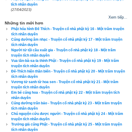
vua trời Đế-thích hiện đến cúng dường hôm nay?”
tích nhân duyên
(27/04/2023)
Phật bảo chư tỳ-kheo: “Các ngươi nên chú ý lắng nghe, ta sẽ 
Xem tiếp...
Những tin mới hơn
vì các ngươi mà phân biệt giảng nói. “Này Chư tỳ-kheo! Về 
Phật hóa hình Đế Thích - Truyện cổ nhà phật kỳ 16 - Một trăm truyện
thuở quá khứ, cách nay vô số kiếp, nước Ba-la-nại có Phật ra 
tích nhân duyên
đời hiệu là Bảo Điện, cùng với chư tỳ-kheo đi giáo hóa khắp 
Cúng dường âm nhạc - Truyện cổ nhà phật kỳ 17 - Một trăm truyện
tích nhân duyên
nơi, đến nước của một vị vua tên là Già-sí. Vua ấy nghe tin 
Người tử tội cầu xuất gia - Truyện cổ nhà phật kỳ 18 - Một trăm
Phật đến thì liền cùng với quần thần đều ra nghinh đón, thỉnh 
truyện tích nhân duyên
Vua tần-bà-sa-la thỉnh Phật - Truyện cổ nhà phật kỳ 19 - Một trăm
Phật ở lại trong thành để cúng dường các món ăn uống, y 
truyện tích nhân duyên
phục, thuốc men trong ba tháng. Đức Phật liền nhận lời.
Đế-Thích hiện thần biến - Truyện cổ nhà phật kỳ 20 - Một trăm truyện
tích nhân duyên
Lễ cúng dường rồi, Phật liền vì vua Già-sí mà thuyết pháp mọi 
Vương tử sanh từ hoa sen - Truyện cổ nhà phật kỳ 21 - Một trăm
truyện tích nhân duyên
lẽ. Vua nghe Pháp rồi phát tâm Bồ-đề, nguyện thành quả Phật. 
Em bé cúng hoa - Truyện cổ nhà phật kỳ 22 - Một trăm truyện tích
Khi ấy, đức Phật Bảo Điện liền thọ ký cho vua rằng: “Ngươi về 
nhân duyên
Cúng dường trân bảo - Truyện cổ nhà phật kỳ 23 - Một trăm truyện
sau sẽ thành Phật hiệu là Thích-ca Mâu-ni.”
tích nhân duyên
Chú nguyện cứu được người - Truyện cổ nhà phật kỳ 24 - Một trăm
Phật lại bảo chư tỳ-kheo rằng: “Vua Già-sí thuở ấy chính là ta 
truyện tích nhân duyên
ngày nay. Quần thần thuở ấy chính là tỳ-kheo các ngươi đó 
Trưởng giả cúng Phật - Truyện cổ nhà phật kỳ 25 - Một trăm truyện
tích nhân duyên