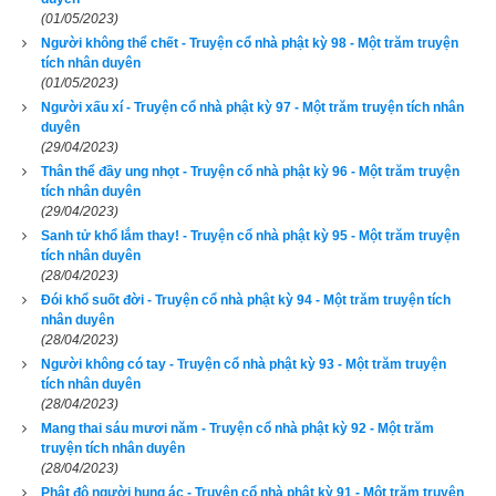
(01/05/2023)
Người không thể chết - Truyện cổ nhà phật kỳ 98 - Một trăm truyện
tích nhân duyên
Khi ấy quần thần liền tâu lên vua rằng: “Xin Đại vương ban bố 
(01/05/2023)
chánh lệnh, cho nhân dân từ nay được tùy ý mà cúng dường 
Người xấu xí - Truyện cổ nhà phật kỳ 97 - Một trăm truyện tích nhân
Phật với chư tỳ-kheo tăng.” Vua liền ban lệnh xuống các quan, 
duyên
(29/04/2023)
sai người đi đánh trống mà rao khắp nước rằng: “Từ nay cho 
Thân thể đầy ung nhọt - Truyện cổ nhà phật kỳ 96 - Một trăm truyện
phép nhân dân được tùy ý cúng dường Phật với chư tỳ-kheo 
tích nhân duyên
(29/04/2023)
tăng.”
Sanh tử khổ lắm thay! - Truyện cổ nhà phật kỳ 95 - Một trăm truyện
tích nhân duyên
Lúc ấy, Phật vì hết thảy mọi người mà thuyết pháp cho nghe. 
(28/04/2023)
Nghe Phật thuyết pháp xong, trong chúng hội đều thấy tâm ý 
Đói khổ suốt đời - Truyện cổ nhà phật kỳ 94 - Một trăm truyện tích
khai mở, nhiều người được đắc quả Tu-đà-hoàn, có người 
nhân duyên
(28/04/2023)
chứng quả Tư-đà-hàm, A-na-hàm. Lại có người ngay khi đó 
Người không có tay - Truyện cổ nhà phật kỳ 93 - Một trăm truyện
phát tâm vô thượng Bồ-đề nguyện được quả vị Phật, Thế 
tích nhân duyên
Tôn.
(28/04/2023)
Mang thai sáu mươi năm - Truyện cổ nhà phật kỳ 92 - Một trăm
truyện tích nhân duyên
Lúc bấy giờ, chư tỳ-kheo thấy việc như vậy liền thưa hỏi Phật: 
(28/04/2023)
“Bạch Thế Tôn! Do nhân duyên phước báo nào mà có việc 
Phật độ người hung ác - Truyện cổ nhà phật kỳ 91 - Một trăm truyện