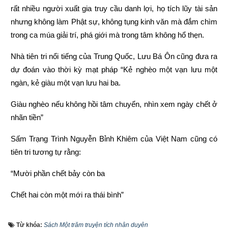
rất nhiều người xuất gia truy cầu danh lợi, họ tích lũy tài sản 
nhưng không làm Phật sự, không tụng kinh văn mà đắm chìm 
trong ca múa giải trí, phá giới mà trong tâm không hổ thẹn.
Nhà tiên tri nổi tiếng của Trung Quốc, Lưu Bá Ôn cũng đưa ra 
dự đoán vào thời kỳ mạt pháp “Kẻ nghèo một vạn lưu một 
ngàn, kẻ giàu một vạn lưu hai ba.
Giàu nghèo nếu không hồi tâm chuyển, nhìn xem ngày chết ở 
nhãn tiền”
Sấm Trạng Trình Nguyễn Bỉnh Khiêm của Việt Nam cũng có 
tiên tri tương tự rằng:
“Mười phần chết bảy còn ba
Chết hai còn một mới ra thái bình”
“Người làm việc thiện thì được thấy, kẻ làm việc ác không 
Từ khóa:
Sách Một trăm truyện tích nhân duyên