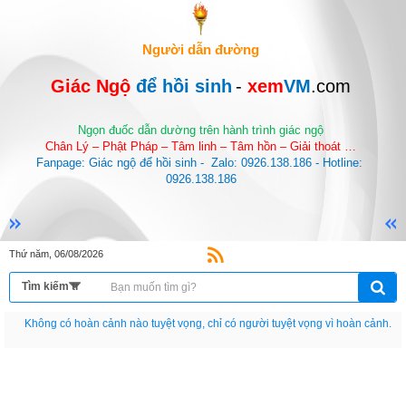
Người dẫn đường
Giác Ngộ 
để hồi sinh
-
 xem
VM
.com
Ngọn đuốc dẫn dường trên hành trình giác ngộ
Chân Lý – Phật Pháp – Tâm linh – Tâm hồn – Giải thoát …
Fanpage: Giác ngộ để hồi sinh -  Zalo: 0926.138.186 - Hotline: 
0926.138.186
Thứ năm, 06/08/2026
Nếu như không chịu học tập thì cho dù đi vạn dặm đường cũng chỉ là anh đưa
thư.