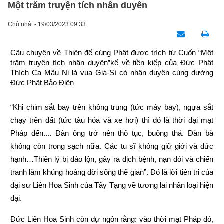
Một trăm truyện tích nhân duyên
Chủ nhật - 19/03/2023 09:33
Câu chuyện về Thiên đế cúng Phật được trích từ Cuốn “Một 
trăm truyện tích nhân duyên”kể về tiền kiếp của Đức Phật 
Thích Ca Mâu Ni là vua Già-Sí có nhân duyên cúng dường 
Đức Phật Bảo Điện
“Khi chim sắt bay trên không trung (tức máy bay), ngựa sắt 
chạy trên đất (tức tàu hỏa và xe hơi) thì đó là thời đại mạt 
Pháp đến.... Đàn ông trở nên thô tục, buông thả. Đàn bà 
không còn trong sạch nữa. Các tu sĩ không giữ giới và đức 
hạnh…Thiên lý bị đảo lộn, gây ra dịch bệnh, nạn đói và chiến 
tranh làm khủng hoảng đời sống thế gian”. Đó là lời tiên tri của 
đại sư Liên Hoa Sinh của Tây Tạng về tương lai nhân loại hiện 
đại.
Đức Liên Hoa Sinh còn dự ngôn rằng: vào thời mạt Pháp đó, 