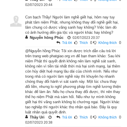
nghe rằng: “Ta nay sẽ đến cúng dường đức Phật với chư vị 
02/07/2023 20:44
tỳ-kheo tăng.”
Con bạch Thầy! Người làm nghề giết hại, hôm nay tuy
Nói lời ấy giữa thinh không rồi, Đế-thích liền đến nơi Phật ngự, 
phát tâm niệm Phật, nhưng không thay đổi nghề giết hại,
cung kính lễ bái, thưa thỉnh Phật rằng: “Bạch Thế Tôn! Xin 
lâm chung có được vãng sanh hay không? Việc làm đó
có ảnh hưởng đến gia tộc và người khác hay không?
ngài nhận cho con được cung phụng, cúng dường Phật và 
Nguyễn hồng Phúc
02/07/2023 20:37
chư tăng đến trọn đời.” Phật chẳng nhận lời.
0
0
Trả lời
Thích
Không thích
@Nguyễn hồng Phúc Tôi xin được trích dẫn câu trả lời
Đế-thích lại bạch rằng: “Nếu ngài chẳng nhận cho con trọn đời 
trên trang web phatgiao.org.vn để bạn tham khảo: Sau khi
cung phụng cúng dường, xin nhận cho được 5 năm cúng 
niệm Phật thì quyết định không nên làm nghề sát sanh,
không nên vì tiền tài nhất thời mà hại sinh mạng, lại thêm
dường.” Phật cũng chẳng nhận lời.
còn hủy diệt huệ mạng lâu dài của chính mình. Nếu như
trong nhà có người làm nghề này thì khuyên họ nhanh
Đế-thích lại bạch rằng: “Nếu ngài chẳng nhận cho con cung 
chóng thay đổi hành vi sát sanh này. Một lúc chưa thay
đổi liền, nhưng lo nghĩ phương pháp tìm nghề lương thiện
phụng cúng dường trong 5 năm, xin nhận cho được 5 tháng 
khác để làm ăn. Nếu họ chưa thay đổi được, thì nên thay
cúng dường.” Phật cũng chẳng nhận lời.
thế họ niệm Phật mà sám hối. Nếu như tự mình không
giết hại thì vãng sanh không bị chướng ngại. Người khác
Thiên Đế-thích lại bạch rằng: “Nếu ngài chẳng nhận cho con 
tạo nghiệp thì người khác thọ nhận quả báo. Đây là quy
luật nhân quả quyết định.
cung phụng cúng dường trong 5 tháng, xin nhận cho được 5 
Thầy Uri
0
0
Trả lời
Thích
Không thích
ngày cúng dường.” Phật liền nhận lời.
02/07/2023 20:38