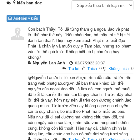
Liên Phật Hội
Ý kiến bạn đọc
Lúc ấy, Phật ở tại thành Vương-xá, cùng với chư tỳ-kheo nơi 
Ẩn/Hiện ý kiến
tinh xá Trúc Lâm. Lúc bấy giờ, Đề-bà-Đạt-đa là người ngu si 
Con bạch Thầy! Tôi đã từng tham gia ngoại đạo và phát
cực ác, kiêu căng, ganh ghét, mới xúi giục vua A-xà-thế ban 
lời thề như thế này: “Nếu phản đạo, bỏ thầy thì sẽ bị sét
hành chế lịnh chẳng đúng chánh pháp. Vua cho người đánh 
đánh tan thân”. Hiện nay xem sách Phật mới biết đạo
trống đi khắp nơi mà tuyên lệnh rằng: “Từ nay không cho phép 
Phật là chân lý và muốn quy y Tam bảo, nhưng sợ phạm
vào lời thề quá khứ. Không biết có bị báo ứng hay
nhân dân đến cúng dường nơi chỗ sa-môn Cồ-đàm nữa.” Lúc 
không?
ấy, trong thành có một người tin sâu nơi Phật, nghe lệnh cấm 
Nguyễn Lan Anh
02/07/2023 20:37
0
0
Trả lời
Thích
Không thích
ấy rồi thì trong lòng buồn bã, âu sầu áo não, thảm thiết than 
@Nguyễn Lan Anh Tôi xin được trích dẫn câu trả lời trên
khóc chấn động đến cả cung điện cõi trời của vua trời Đế-
trang web phatgiao.org.vn để bạn tham khảo: Lời thề
thích.
nguyện của ngoại đạo đều là lừa dối con người mê muội,
đã biết là sai rồi thì nên cải tà quy chánh. Trước đây phát
Đế-thích thấy cung điện của mình bỗng dưng chấn động, liền 
lời thề tà vạy, hôm nay nên đi trên con đường chánh đạo
quang minh. Từ trước đến nay không nghe qua chuyện
quán sát nguyên nhân mới biết việc Đề-bà-Đạt-đa xui vua 
cải tà quy chánh, bỏ ma theo Phật mà bị mắc ác báo.
cấm dân cúng dường Phật, khiến người kia khóc than buồn 
Nếu như đã đi sai đường mà không chịu thay đổi, thì
càng ngày càng sai lầm, chìm sâu vào trong cảnh khốn
thảm chấn động cõi trời. Tức thời, Đế-thích liền hiện xuống, 
cùng, không còn lối thoát. Hiện nay cải chánh chính là
giữa nơi thinh không phát âm thanh lớn cho mọi người đều 
đúng lúc, cầu chúc cho bạn có một đời sống tươi sáng.
Thầy Uri
0
0
Trả lời
Thích
Không thích