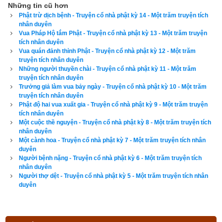
vậy. Nhờ nhân duyên cúng dường, phụng sự đức Phật Bảo 
Những tin cũ hơn
Điện thuở ấy, nên trải qua bao kiếp lưu chuyển, ta chẳng bao 
Phật trừ dịch bệnh - Truyện cổ nhà phật kỳ 14 - Một trăm truyện tích
nhân duyên
giờ đọa vào các đường địa ngục, súc sanh, ngạ quỷ, thường 
Vua Pháp Hộ tắm Phật - Truyện cổ nhà phật kỳ 13 - Một trăm truyện
hưởng những sự khoái lạc trong cõi trời, cõi người, cho đến 
tích nhân duyên
Vua quán đảnh thỉnh Phật - Truyện cổ nhà phật kỳ 12 - Một trăm
ngày nay được quả vị vô thượng Bồ-đề. Cũng vì thế mà khắp 
truyện tích nhân duyên
trong cõi trời người, ai ai cũng muốn đến cúng dường ta.”
Những người thuyền chài - Truyện cổ nhà phật kỳ 11 - Một trăm
truyện tích nhân duyên
Các vị tỳ-kheo nghe Phật thuyết nhân duyên này xong thảy 
Trưởng giả làm vua bảy ngày - Truyện cổ nhà phật kỳ 10 - Một trăm
truyện tích nhân duyên
đều vui mừng tin nhận.
Phật độ hai vua xuất gia - Truyện cổ nhà phật kỳ 9 - Một trăm truyện
tích nhân duyên
Để đọc online trọn bộ Sách Một trăm truyện tích nhân duyên 
Một cuộc thề nguyện - Truyện cổ nhà phật kỳ 8 - Một trăm truyện tích
nhân duyên
kích vào
đây
. Hãy ủng hộ website bằng cách truy cập lịch vạn 
Một cành hoa - Truyện cổ nhà phật kỳ 7 - Một trăm truyện tích nhân
niên trên xemvm.com. Lịch vạn niên của chúng tôi không chỉ 
duyên
có các tính năng cơ bản như đổi lịch dương sang lịch âm,
lịch 
Người bệnh nặng - Truyện cổ nhà phật kỳ 6 - Một trăm truyện tích
nhân duyên
can chi
,
lịch tiết khí
,
xem ngày giờ Hoàng Đạo – Hắc Đạo
, 
Người thợ dệt - Truyện cổ nhà phật kỳ 5 - Một trăm truyện tích nhân
xem ngày theo Ngọc hạp thông thư,
xem ngày theo nhị thập 
duyên
bát tú
 mà còn có nhiều tính năng nâng cao khác như
xem 
ngày xung khắc với tuổi
,
xem ngày theo Kinh Kim Phù
,
Xem 