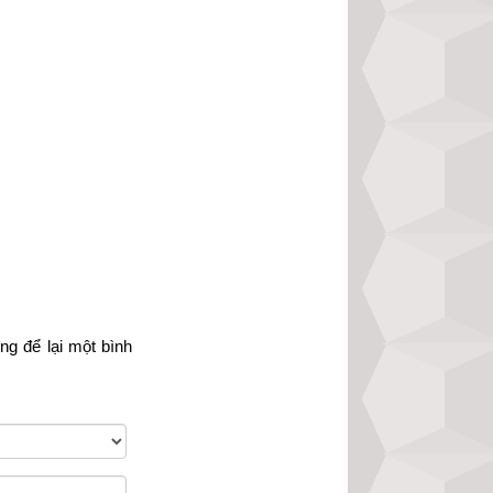
òng
 để lại một bình 