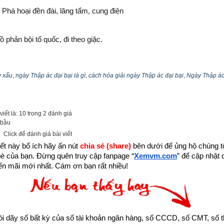
 Phá hoại đền đài, lăng tẩm, cung điện
 phản bội tổ quốc, đi theo giặc.
ưu giết hay đánh đập ông bà, cha mẹ, người thân trong nhà
 xấu
,
ngày Thập ác đại bại là gì
,
cách hóa giải ngày Thập ác đại bại
,
Ngày Thập ác
iều người một nhà, độc chết gia súc, yểm ma hại người
iết là: 10 trong 2 đánh giá
 bầu
 những hành vi bất kính với nhà vua 
(Bao gồm: trộm cắp đồ cúng
Click để đánh giá bài viết
ắp và đánh tráo quốc bảo; chế ra thuốc mới nhưng không niêm phong
ết này bổ ích hãy ấn nút 
chia sẻ (share) 
bên dưới để ủng hộ chúng tôi
tự ý đụng và đồ ăn cho hoàng đế)
bè của bạn. Đừng quên truy cập fanpage
“
Xemvm.com
” để cập nhật c
n mãi mới nhất. Cám ơn bạn rất nhiều!
ái với đạo hiếu, vô lễ với ông bà, cha mẹ, không phụng dưỡng ông 
chết mà lại tổ chức hôn lễ, hưởng vui, không tiếc thương.
dãy số bất kỳ của số tài khoản ngân hàng, số CCCD, số CMT, số t
ết hay bán những người thân thuộc 
(Trong 5 đời)