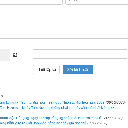
Lý giải tại sao phải kiêng ngày Thập ác đại bại
h vạn niên, xem ngày tốt xấu đều coi ngày
Thập ác đại bại
 này là ng
giải thích rõ ràng tại sao để bạn đọc hiểu. Thực tế ngày này không 
Thập ác đại bại
 còn được gọi là ngày Vô lộc (không có lộc) bởi theo "
ện
Ất Tỵ, Nhâm Thân, Bính Thân, Đinh Hợi, Canh Thìn, Mậu Tuất, Quý
iêng kỵ ngày Thiên tai địa họa – 33 ngày Thiên tai địa họa năm 2023
(06/10/2020)
 Tam Nương – Ngày Tam Nương không phải là ngày xấu mà phải kiêng kỵ
ơi vào Không (còn gọi là “Lộc” nhập Không Vong) đó là bởi vì:
 quanh việc kiêng kỵ Ngày Dương công kỵ nhật một cách vô căn cứ
(24/09/2020)
Dần, Ất lộc ở Mão. Giáp thìn tuần, Dần, Mão Không, vì vậy Giáp Thìn, 
ơng năm 2023? Giải đáp việc kiêng kỵ ngày giờ sát chủ
(09/08/2020)