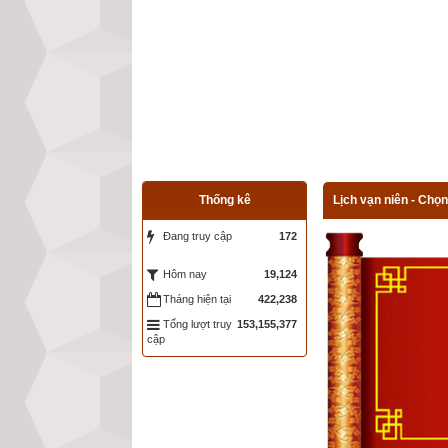
Thống kê
Lịch vạn niên - Chọn
Đang truy cập
172
19,124
Hôm nay
Tháng hiện tại
422,238
Tổng lượt truy
153,155,377
cập