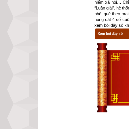
hiểm xã hội… Chỉ 
“Luận giải”, hệ th
phối quẻ theo mai 
Bất nghĩa:
 Giữa 
hung cát 4 số cu
chồng bất nghĩa.
xem bói dãy số kh
người vợ đang chị
Xem bói dãy số
Loạn luân:
 Tội l
Còn “
đại bại
”: Gi