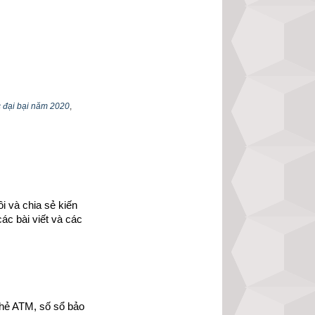
 đại bại năm 2020
,
 tế, quần áo của 
 đề phòng có sai 
 và chia sẻ kiến 
ác bài viết và các 
bà cha mẹ, trong 
hẻ ATM, số sổ bảo 