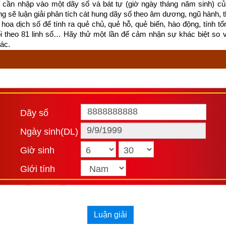
cần nhập vào một dãy số và bát tự (giờ ngày tháng năm sinh) của
ống sẽ luận giải phân tích cát hung dãy số theo âm dương, ngũ hành, thi
hoa dịch số để tính ra quẻ chủ, quẻ hỗ, quẻ biến, hào động, tính tổn
già và trẻ, bề dưới đối với bề trên gây thương tổn, ngoài ra còn n
ối theo 81 linh số… Hãy thử một lần để cảm nhận sự khác biệt so 
 
(Bao gồm: giết quan phủ, Thứ Sử, Huyện lệnh, thầy giáo, quan N
ác.
u tang chồng mà lại đi tái hôn)
oạn luân
ao tranh thất bại nặng nề.
Dãy số
Ngày sinh(DL)
Giờ sinh
Giới tính
Luận giải