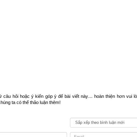
ao phải kiêng ngày Thập ác đại bại (ngày vô lộc)
 câu hỏi hoặc ý kiến góp ý để bài viết này… hoàn thiện hơn vui l
húng ta có thể thảo luận thêm!