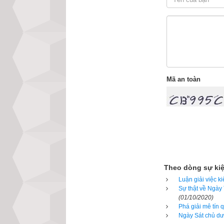
Mã an toàn
Nhiều website lịc
việc nhưng không 
Thực tế thì
Ngày 
Theo dòng sự ki
ngày Giáp Thìn, 
Luận giải việc k
Sự thật về Ngày
Sửu thì Lộc đều r
(01/10/2020)
Phá giải mê tín
Giáp lộc ở 
Ngày Sát chủ dư