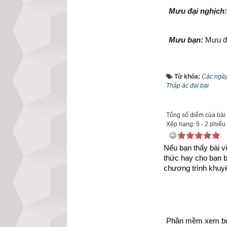
Mưu đại nghịch:
Mưu bạn:
 Mưu đồ
Ác nghịch:
 Âm m
Từ khóa:
Các ngày
Thập ác đại bại
Bất đạo:
 giết nh
Tổng số điểm của bài v
Xếp hạng:
5
-
2
phiếu
Đại bất kính:
 Có
hoàng đế, trộm c
Nếu bạn thấy bài vi
sót; không được 
thức hay cho bạn 
chương trình khuyế
Bất hiếu:
 làm tr
thời gian cha mẹ 
Phần mềm xem bói 
Bất mục:
 Mưu gi