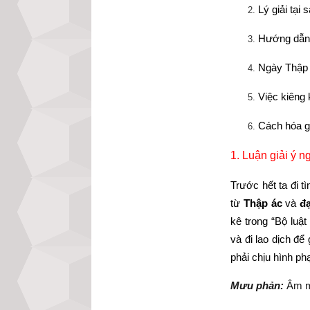
Lý giải tại
Hướng dẫn 
Ngày Thập á
Việc kiêng
Cách hóa gi
1. Luận giải ý n
Trước hết ta đi t
từ 
Thập ác
 và 
đạ
kê trong “Bộ luậ
và đi lao dịch đ
phải chịu hình ph
Mưu phản:
 Âm m