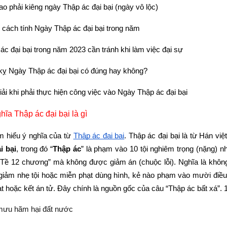
 sao phải kiêng ngày Thập ác đại bại (ngày vô lộc)
cách tính Ngày Thập ác đại bại trong năm
c đại bại trong năm 2023 cần tránh khi làm việc đại sự
 kỵ Ngày Thập ác đại bại có đúng hay không?
ải khi phải thực hiện công việc vào Ngày Thập ác đại bại
ghĩa Thập ác đại bại là gì
ìm hiểu ý nghĩa của từ
Thập ác đại bại
. Thập ác đại bại là từ Hán việ
i bại
, trong đó “
Thập ác
” là phạm vào 10 tội nghiêm trọng (nặng) nhấ
t Tề 12 chương” mà không được giảm án (chuộc lỗi). Nghĩa là không 
ể giảm nhẹ tội hoặc miễn phạt dùng hình, kẻ nào phạm vào mười điều 
ạt hoặc kết án tử. Đây chính là nguồn gốc của câu “Thập ác bất xá”. 10
ưu hãm hại đất nước