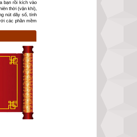
 bạn rồi kích vào 
ên thời (vận khí), 
g nút dãy số, tính 
ói đến vợ đối với 
với các phần mềm 
gũ phẩm trở lên, 