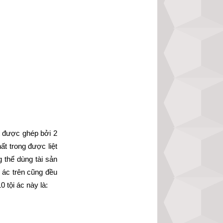
t được ghép bởi 2 
t trong được liệt 
thể dùng tài sản 
ác trên cũng đều 
 tội ác này là: