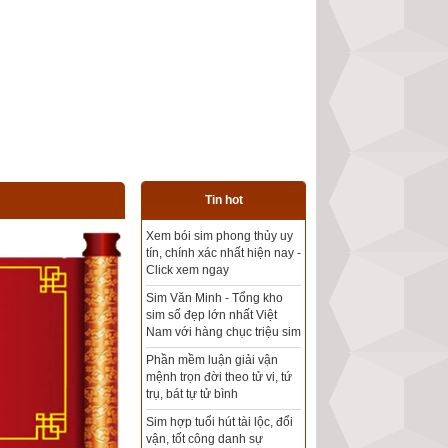
Tin hot
Tổng kho sim phong thủy -
Sim hợp tuổi - Sim hợp
mệnh giá rẻ nhất thị trường
Xem bói sim phong thủy
theo khoa học tử vi, tứ trụ
chính xác nhất
Mua sim Thần tài, Thần tài
theo bạn! Giao sim miễn phí