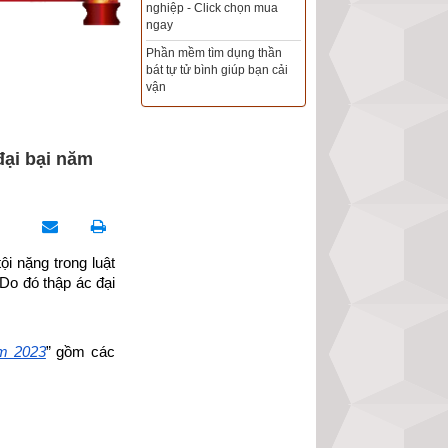
Xem ngày đẹp - chọn ngày
tốt khởi sự theo kinh dịch
chính xác nhất
Tổng Kho Sim Năm sinh 0x -
9x - 8x -7x -6x giá rẻ nhất thị
trường - Click xem ngay
đại bại năm
i nặng trong luật 
 Do đó thập ác đại 
ăm 2023
” gồm các 