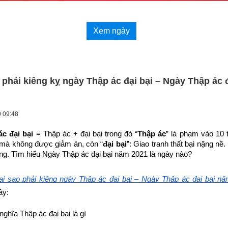
Xem ngày
ao phải kiêng kỵ ngày Thập ác đại bại – Ngày Thập ác 
0 09:48
ác đại bại
 = Thập ác + đại bại trong đó “
Thập ác
” là phạm vào 10 tộ
 mà không được giảm án, còn “
đại bại
”: Giao tranh thất bại nặng nề.
ung. Tìm hiểu Ngày Thập ác đại bại năm 2021 là ngày nào?
 tại sao phải kiêng ngày Thập ác đại bại – Ngày Thập ác đại bại n
ây:
 nghĩa Thập ác đại bại là gì