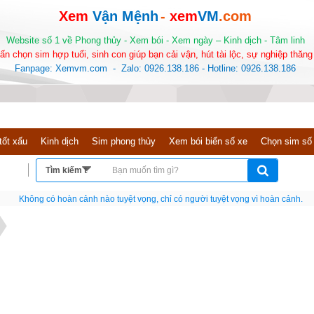
Xem
Vận Mệnh
-
xem
VM
.com
Website số 1 về Phong thủy - Xem bói - Xem ngày – Kinh dịch - Tâm linh
ấn chọn sim hợp tuổi, sinh con giúp bạn cải vận, hút tài lộc, sự nghiệp thăng 
Fanpage: Xemvm.com - Zalo: 0926.138.186 - Hotline: 0926.138.186
tốt xấu
Kinh dịch
Sim phong thủy
Xem bói biển số xe
Chọn sim số
Nếu như không chịu học tập thì cho dù đi vạn dặm đường cũng chỉ là anh đưa thư